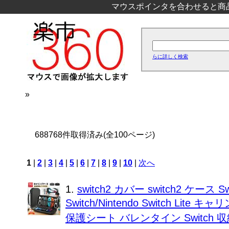
マウスポインタを合わせると商
らに詳しく検索
»
688768件取得済み(全100ページ)
1
|
2
|
3
|
4
|
5
|
6
|
7
|
8
|
9
|
10
|
次へ
1.
switch2 カバー switch2 ケース S
Switch/Nintendo Switch L
保護シート バレンタイン Switch 収納