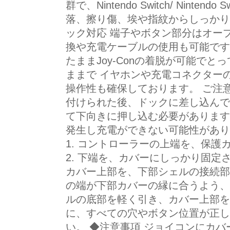
群で、Nintendo Switch/ Ninte
落、擦り傷、埃や指紋からしっかり
ック対応 端子やボタン部分はオー
換や充電ケーブルの使用も可能です
たままJoy-Conの着脱が可能で
ままで イヤホンや充電コネクター
操作性も確保しております。 ご注
付けられた後、ドックに差し込んで
て下向きに押し込む必要があります
発生し充電ができない可能性があり
1. コントローラーの上端を、保
2. 下端を、カバーにしっかり固定さ
カバー上部を、下部シェルの接続部に
の端が下部カバーの縁に合うよう、順
ルの底部を軽く引き、カバー上部を接
に、すべての穴やボタン位置が正し
い。 ◆注意事項 ジョイコンにカ