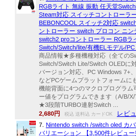
RGBライト 無線 振動 任天堂Switch2/S
Steam対応 スイッチコントローラ
BEBONCOOL スイッチ2対応 switc
ントローラー switch プロコン ニン
switch2 proコントローラー RG
Switch/Switch/lite/有機ELモデル
商品情報★多種機種対応（全てのSw
Switch/Switch Lite/Switch 
バージョン対応、PC Windows 7+、An
などPCゲームプラットフォームに
機能背面に4つのマクロプログラム
ー値をプログラムできます（A/B/X/Y/上/
★3段階TURBO連射Switch ...
レビュ
2,680円
税込 送料込 カードOK
7.
Nintendo switch /switch
バリエーション 【3,500件レビュー突