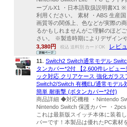
ーブルX1 ・日本語取扱説明書X1 
利用ください。 素材 ・ABS 生産
画質等の関係上、色などが実際の商
るかもしれませんがご理解のほどご
さい。 ※製造時期によりデザインや
レビュ
3,380円
税込 送料別 カードOK
11.
Switch2 Switch通常モデル Swi
タンカバー*2付 【2,600件レビュー突
ック対応 クリアケース 強化ガラスフィ
Switch2/Switch 有機EL/通常
簡単 耐衝撃 (ボタンカバー*2付)
商品詳細 ◆対応機種 ・Nintendo S
Nintendo Switch 保護カバー 
これは最新版スイッチ本体に装着し
バーです！本製品は優れたPC素材