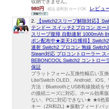
収納できません。
レビュー
980円
税込 送料別 カードOK
2.
【switch2スリープ解除対応】Swit
テンドー スイッチ2 プロコン ホー
スリープ復帰 自動連射 1000mAh 
ポン配布中★楽天1位獲得】Switch2
連射 Switch2 プロコン 無線 Switch2/
Steam対応 プロコントローラー 
BEBONCOOL Switch2 コント
保証
プラットフォーム互換性幅広い互換性：Swit
Lite/Switch OLED、Android、
方法：BluetoothとUSB有線接
の接続ニーズに対応。ホール効果版
ない、PCに対応できない★ ★6色
キー（ZR和ZL) ★振動フィードバ