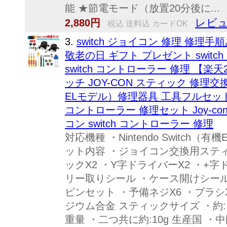
能 ★節電モード（放置20分後に...
レビュ
2,880円
税込 送料込 カードOK
3.
switch ジョイコン 修理 修理
敬老の日 ギフト プレゼント swit
switch コントローラー 修理 【楽
ッチ JOY-CON スティック 修理交換用
ELモデル）修理器具 工具フルセット 
コントローラー 修理セット Joy-
コン switch コントローラー 修理
対応機種 ・Nintendo Switch（有機E
ット内容 ・ジョイコン交換用スティ
ックX2 ・Y字ドライバーX2 ・+字
リー取りシール ・ケース開けシール
ピンセット ・予備ネジX6 ・ブラシ
ジウム合金 スティックサイズ ・約:1
重量 ・二つ共に約:10g 生産国 