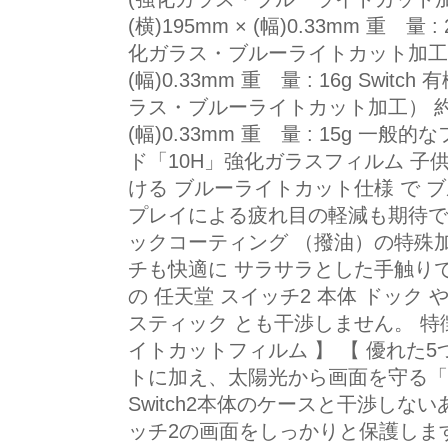
(横)195mm × (幅)0.33mm 重 量 
化ガラス・ブルーライトカット加工） 約 (
(幅)0.33mm 重 量 : 16g Swit
ラス・ブルーライトカット加工） 約 (縦)
(幅)0.33mm 重 量 : 15g 
ド「10H」強化ガラスフィルム 子
ける ブルーライトカット仕様 で 
プレイによる疲れ目の軽減も期待で
ックコーティング （撥油）の特殊
チも快適に サラサラとした手触り
の 任天堂 スイッチ2 本体 ドック や ジョ
スティック とも干渉しません。 特
イトカットフィルム 】 【 優れた5つ
トに加え、太陽光から画面を守る「UV
Switch2本体のケースと干渉しないあ
ッチ2の画面をしっかりと保護します