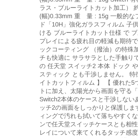
ラス・ブルーライトカット加工） 約 (縦)
(幅)0.33mm 重 量 : 15g 
ド「10H」強化ガラスフィルム 子
ける ブルーライトカット仕様 で 
プレイによる疲れ目の軽減も期待で
ックコーティング （撥油）の特殊
チも快適に サラサラとした手触り
の 任天堂 スイッチ2 本体 ドック や ジョ
スティック とも干渉しません。 特
イトカットフィルム 】 【 優れた5つ
トに加え、太陽光から画面を守る「UV
Switch2本体のケースと干渉しないあ
ッチ2の画面をしっかりと保護します
ィングで汚れも拭いて落ちやすくなり
ンで任天堂スイッチケースとも相性バッチリ
レイについて来てくれるタッチ感度