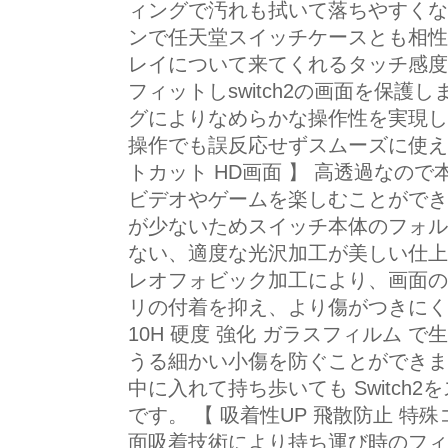
ィングで汚れも拭いて落ちやすくなり
ンで任天堂スイッチケースとも相性バッチリ
レイについて来てくれるタッチ感度
フィットしswitch2の画面を保護
グによりなめらかな操作性を実現し
操作でも誤反応せずスムーズに使えま
トカット HD画面 】 高透過なの
ビデオやゲームを楽しむことができ
が少ないためスイッチ本体のフォル
ない、適度な光沢加工が美しい仕上
レオフォビック加工により、画面の
リの付着を抑え、より傷がつきにく
10H 硬度 強化 ガラスフィルム 
うる細かい小傷を防ぐことができま
中に入れて持ち歩いても Switch
です。 【 吸着性UP 飛散防止 特
面吸着技術により持ち運び時のフィ