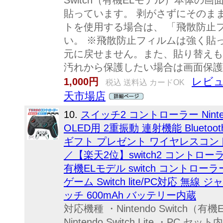
Switch（有機ELモデル）本体の
貼っています。 剥がさずにそのま
トを使用する場合は、 「飛散防止
い。 ※飛散防止フィルムは強く貼
元に戻せません。また、貼り替えも
汚れから保護したい場合は画面保護
レビュ
1,000円
税込 送料込 カードOK
天市場店
10.
スイッチ2 コントローラー Nintendo Sw
OLED用 2重振動 連射機能 Bluet
ギフト プレゼント ワイヤレスコント
／【楽天2位】switch2 コントローラー Sw
有機ELモデル switch コントローラー N
ゲーム Switch lite/PC対応 無
ッチ 600mAh バッテリー内蔵
対応機種 ・Nintendo Switch（有機E
Nintendo Switch Lite ・P