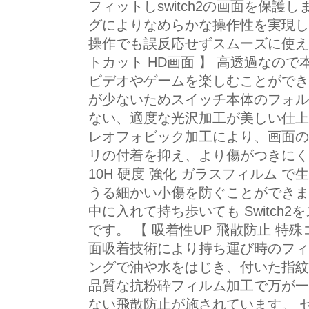
フィットしswitch2の画面を保護
グによりなめらかな操作性を実現し
操作でも誤反応せずスムーズに使えま
トカット HD画面 】 高透過なの
ビデオやゲームを楽しむことができ
が少ないためスイッチ本体のフォル
ない、適度な光沢加工が美しい仕上
レオフォビック加工により、画面の
リの付着を抑え、より傷がつきにく
10H 硬度 強化 ガラスフィルム 
うる細かい小傷を防ぐことができま
中に入れて持ち歩いても Switch
です。 【 吸着性UP 飛散防止 特
面吸着技術により持ち運び時のフィ
ングで油や水をはじき、付いた指紋
品質な抗粉砕フィルム加工で万が一
ない飛散防止が施されています。 セ