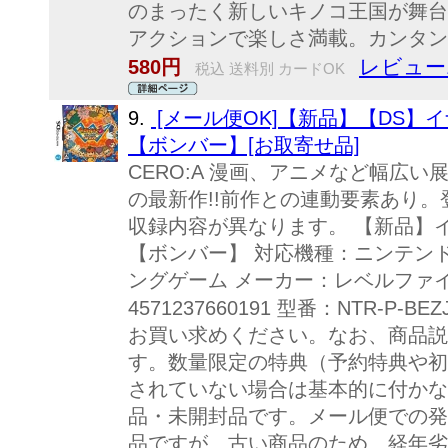
のまったく新しいキノコ王国が舞台
アクションで楽しさ満載。カンタン
レビュー
580円
税込 送料別 カードOK
9.
[メール便OK]【新品】【DS】イ
【ボンバー】[お取寄せ品]
CERO:A 漫画、アニメなど幅広い
の最新作!!前作との連動要素あり
収録内容が異なります。 【新品】イ
【ボンバー】 対応機種：ニンテンド
ングゲーム メーカー：レベルファイブ 発
4571237660191 型番：NTR-P
お買い求めください。なお、商品説
す。数量限定の特典（予約特典や初
されていない場合は基本的に付かな
品・未開封品です。メール便での発
品ですが、古い商品のため、経年劣