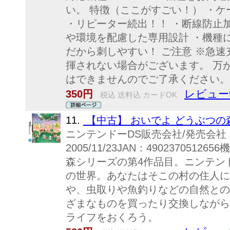
い。 特徴（ここがすごい！） ・
・リピーター続出！！ ・断線防止
や環境を配慮した専用設計 ・機種
だから刺しやすい！ ご注意 ※急
揮されない場合がございます。 万
はできませんのでご了承ください。 ※
レビュー
350円
税込 送料込 カードOK
11.
【中古】 おいでよ どうぶつの
ニンテンドーDS販売会社/発売会
2005/11/23JAN：49023705
森シリーズの第4作品目。ニンテン
の世界。あなたはそこの村の住人に
や、虫取りや魚釣りなどの自然との
ざまなものを買ったり交換しながら
ライフをおくろう。