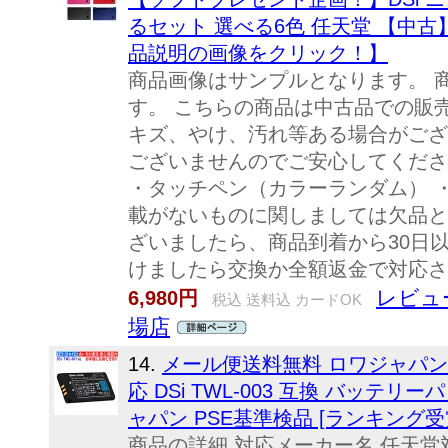
るセット 選べる6色 任天堂 【中
品説明の画像をクリック！】
商品画像はサンプルとなります。 
す。 こちらの商品は中古品での販
キズ、やけ、汚れ等ある場合がござ
ございませんのでご安心してください
・タッチペン（カラーランダム） ・
載がないものに関しましては欠品と
ざいましたら、商品到着から30日
けましたら交換か全額返金で対応さ
レビュ
6,980円
税込 送料込 カードOK
場店
14.
メール便送料無料 ロワジャパン 
応 DSi TWL-003 互換 バッテ
ャパン PSE基準検品 [ランキング受
商品の詳細 対応メーカー名 任天堂