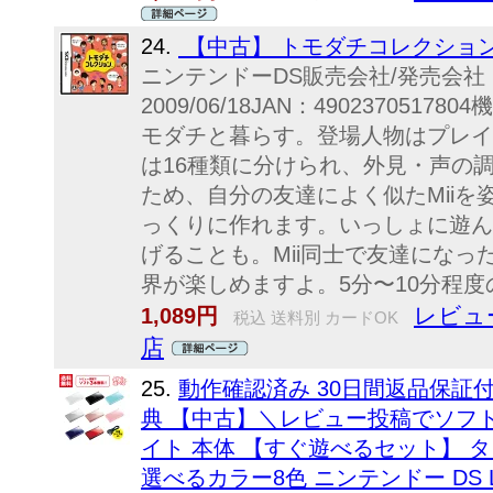
24.
【中古】 トモダチコレクショ
ニンテンドーDS販売会社/発売会
2009/06/18JAN：49023705
モダチと暮らす。登場人物はプレイ
は16種類に分けられ、外見・声の
ため、自分の友達によく似たMii
っくりに作れます。いっしょに遊ん
げることも。Mii同士で友達にな
界が楽しめますよ。5分〜10分程度の.
レビュ
1,089円
税込 送料別 カードOK
店
25.
動作確認済み 30日間返品保証
典 【中古】＼レビュー投稿でソフトプレ
イト 本体 【すぐ遊べるセット】 タ
選べるカラー8色 ニンテンドー DS Lit