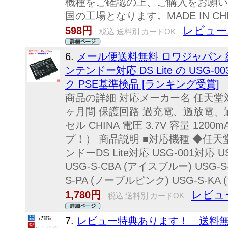
機種をご確認の上、ご購入をお願い
国の工場となります。MADE IN C
レビュー
598円
税込 送料別 カードOK
6.
メール便送料無料 ロワジャパン 
ンテンドー対応 DS Lite の USG-0
ク PSE基準検品 [ランキング受賞]
商品の詳細 対応メーカー名 任天堂
ヶ月間 保護回路 過充電、過放電、
セル CHINA 電圧 3.7V 容量 12
プ！） 商品説明 ■対応機種 ◆任天堂
ンドーDS Lite対応 USG-001対応
USG-S-CBA (アイスブルー) USG-
S-PA (ノーブルピンク) USG-S-KA
レビュー
1,780円
税込 送料別 カードOK
7.
レビュー特典あります！ 送料無