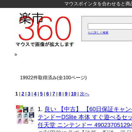
マウスポインタを合わせると商
らに詳しく検索
»
19922件取得済み(全100ページ)
1
|
2
|
3
|
4
|
5
|
6
|
7
|
8
|
9
|
10
|
次へ
1.
良い 【中古】 【60日保証キャンペ
テンドーDSlite 本体 すぐ遊べるセッ
任天堂 ニンテンドー 49023705129