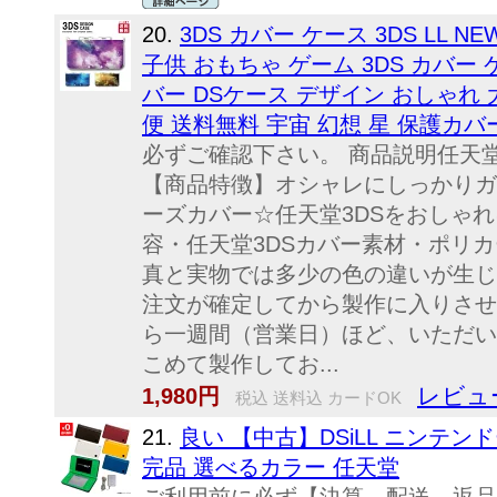
20.
3DS カバー ケース 3DS LL N
子供 おもちゃ ゲーム 3DS カバー ケース
バー DSケース デザイン おしゃれ 
便 送料無料 宇宙 幻想 星 保護カバ
必ずご確認下さい。 商品説明任天
【商品特徴】オシャレにしっかりガ
ーズカバー☆任天堂3DSをおしゃ
容・任天堂3DSカバー素材・ポリ
真と実物では多少の色の違いが生じ
注文が確定してから製作に入りさせ
ら一週間（営業日）ほど、いただい
こめて製作してお...
レビュ
1,980円
税込 送料込 カードOK
21.
良い 【中古】DSiLL ニンテンド
完品 選べるカラー 任天堂