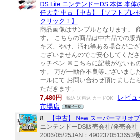
DS Lite ニンテンドーDS 本体 
任天堂 中古【中古】【ソフトプレ
クリック！】
商品画像はサンプルとなります。 
す。 こちらの商品は中古品での販
キズ、やけ、汚れ等ある場合がござ
ございませんのでご安心してください
ッチペン ※こちらに記載がないも
す。 万が一動作不良等ございまし
ールにて お問い合わせ頂けました
ただきます。
レビュー
7,480円
税込 送料込 カードOK
市場店
8.
【中古】 New スーパーマリオ
ニンテンドーDS販売会社/発売会
2006/05/25JAN：490237051