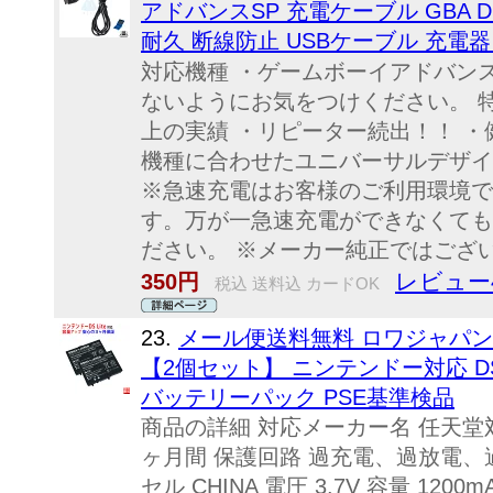
アドバンスSP 充電ケーブル GBA 
耐久 断線防止 USBケーブル 充電器
対応機種 ・ゲームボーイアドバンス
ないようにお気をつけください。 
上の実績 ・リピーター続出！！ ・
機種に合わせたユニバーサルデザイ
※急速充電はお客様のご利用環境で
す。万が一急速充電ができなくても
ださい。 ※メーカー純正ではござい
レビュー
350円
税込 送料込 カードOK
23.
メール便送料無料 ロワジャパン
【2個セット】 ニンテンドー対応 DS Lit
バッテリーパック PSE基準検品
商品の詳細 対応メーカー名 任天堂
ヶ月間 保護回路 過充電、過放電、
セル CHINA 電圧 3.7V 容量 12