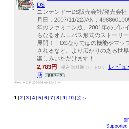
DS
ニンテンドーDS販売会社/発売会
月日：2007/11/22JAN：498860
年のファミコン版、2001年のプレ
らなるオムニバス形式のストーリー
展開！！DSならではの機能やマッ
されるなど、より広がりのある世界
楽しみいただけます！
レビュ
2,783円
税込 送料別 カードOK
店
データー更新:2026/08/09 15:42:44
1
|
2
|
3
|
4
|
5
|
6
|
7
|
8
|
9
|
10
|
次へ
楽
Support