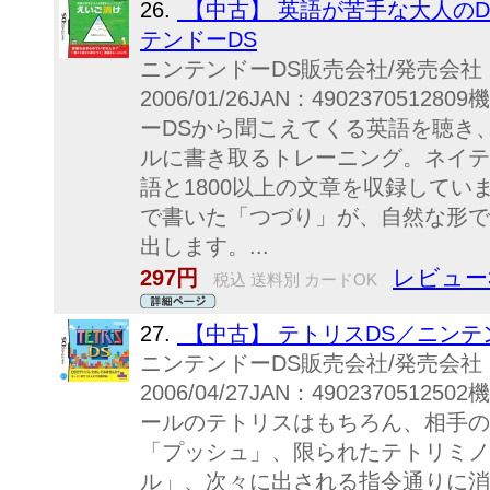
26.
【中古】 英語が苦手な大人の
テンドーDS
ニンテンドーDS販売会社/発売会
2006/01/26JAN：49023705
ーDSから聞こえてくる英語を聴き
ルに書き取るトレーニング。ネイテ
語と1800以上の文章を収録して
で書いた「つづり」が、自然な形で
出します。...
レビュー
297円
税込 送料別 カードOK
27.
【中古】 テトリスDS／ニンテ
ニンテンドーDS販売会社/発売会
2006/04/27JAN：49023705
ールのテトリスはもちろん、相手の
「プッシュ」、限られたテトリミノ
ル」、次々に出される指令通りに消