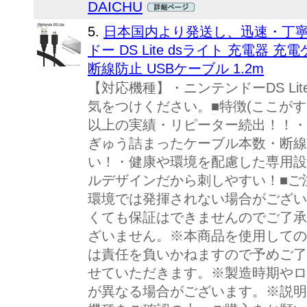
DAICHU
5.
日本国内より発送し、迅速・丁寧
ドー DS Lite dsライト 充電器 
断線防止 USBケーブル 1.2m
【対応機種】・ニンテンドーDS Li
気をつけください。■特徴(ここがす
以上の実績・リピーター続出！！・驚
ぎゅう詰まったケーブル本数・断線
い！・健康や環境を配慮した専用設
ルデザインだから刺しやすい！■ご
環境では発揮されない場合がござい
くても保証はできませんのでご了承
ざいません。※本商品を使用しての
は責任を負いかねますので予めご了
せていただきます。※製造時期やロ
が異なる場合がございます。※説明