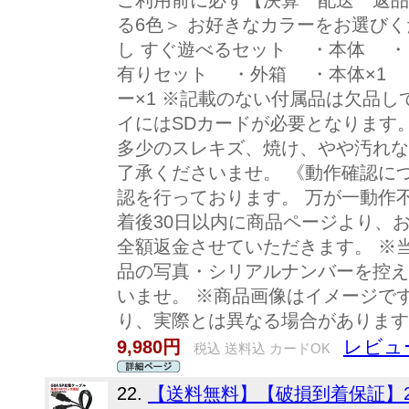
ご利用前に必ず【決算 配送 返品
る6色＞ お好きなカラーをお選びく
し すぐ遊べるセット ・本体 ・
有りセット ・外箱 ・本体×1 
ー×1 ※記載のない付属品は欠品し
イにはSDカードが必要となります
多少のスレキズ、焼け、やや汚れな
了承くださいませ。 《動作確認に
認を行っております。 万が一動作
着後30日以内に商品ページより、
全額返金させていただきます。 ※
品の写真・シリアルナンバーを控え
いませ。 ※商品画像はイメージで
り、実際とは異なる場合があります
レビュ
9,980円
税込 送料込 カードOK
22.
【送料無料】【破損到着保証】