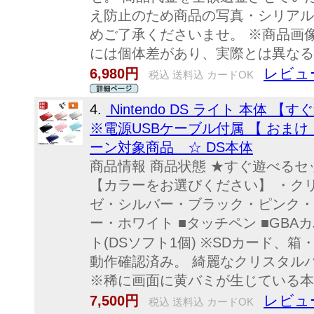
え防止のため商品の写真・シリアル
めご了承くださいませ。 ※商品画
には個体差があり、実際とは異なる
レビュー
6,980円
税込 送料込 カードOK
4.
Nintendo DS ライト 本体 
※電源USBケーブル付属 【 おまけ
ーン対象商品 ☆ DS本体
商品情報 商品状態 ★すぐ遊べるセット★
【カラーをお選びください】 ・ク
ゼ・シルバー・ブラック・ピンク・
ー・ホワイト ■タッチペン ■GBA
ト(DSソフト1個) ※SDカード、
動作確認済み。 綺麗なクリスタル
※稀に画面に黄バミが生じている本体
レビュー
7,500円
税込 送料込 カードOK