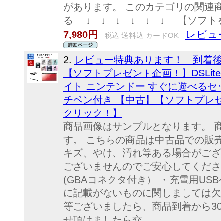
があります。 このカテゴリの関連商
る ↓ ↓ ↓ ↓ ↓ ↓ 【ソフ
レビュー
7,980円
税込 送料込 カードOK
2.
レビュー特典あります！ 到着
【ソフトプレゼント企画！】DSLite
イト ニンテンドー すぐに遊べるセッ
チペン付き 【中古】【ソフトプレ
クリック！】
商品画像はサンプルとなります。 
す。 こちらの商品は中古品での販
キズ、やけ、汚れ等ある場合がござ
ございませんのでご安心してくださ
(GBAコネクタ付き） ・充電用US
に記載がないものに関しましては欠
等ございましたら、商品到着から3
せ頂けましたら交...