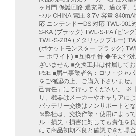
ヶ月間 保護回路 過充電、過放電、
セル CHINA 電圧 3.7V 容量 84
応 ニンテンドーDSi対応 TWL-001対応
S-KA (ブラック) TWL-S-PA (ピン
TWL-S-ZBA (メタリックブルー) TWL
(ポケットモンスター ブラック) TWL
ー ホワイト) ■互換型番 ◆任天堂対応
ざいません ■交換工具は付属してお
PSE ■届出事業者名：ロワ・ジャ
をご確認の上、ご購入下さいませ。
己責任」にて行ってください。 ※
り、機器はメーカーやキャリアによ
バッテリー交換はノンサポートとな
※弊社は、交換作業・使用によって
ル・損失・損害に対しても責任を負
にて商品初期不良と確認できた場合