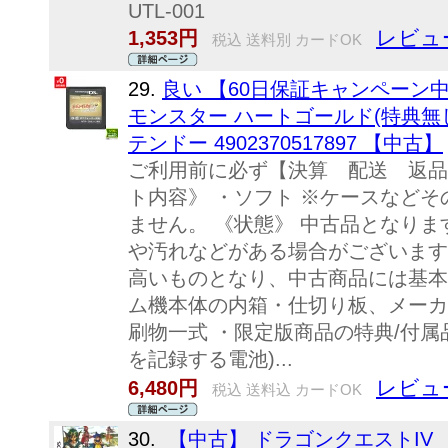
UTL-001
レビュ
1,353円
税込 送料別 カードOK
29.
良い 【60日保証キャンペーン中
モンスター ハートゴールド(特典無し) 
テンドー 4902370517897 【中古】
ご利用前に必ず【決算 配送 返品
ト内容》 ・ソフト ※ケースなど
ません。 《状態》 中古品となり
や汚れなどがある場合がございます
高いものとなり、中古商品には基本
ム機本体の内箱・仕切り板、メーカ
刷物一式 ・限定版商品の特典/付属
を記録する電池)...
レビュ
6,480円
税込 送料込 カードOK
30.
【中古】 ドラゴンクエストIV