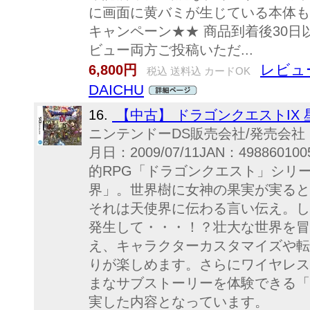
に画面に黄バミが生じている本体も
キャンペーン★★ 商品到着後30日
ビュー両方ご投稿いただ...
レビュ
6,800円
税込 送料込 カードOK
DAICHU
16.
【中古】 ドラゴンクエストIX
ニンテンドーDS販売会社/発売会
月日：2009/07/11JAN：49886
的RPG「ドラゴンクエスト」シリ
界」。世界樹に女神の果実が実ると
それは天使界に伝わる言い伝え。し
発生して・・・！？壮大な世界を冒
え、キャラクターカスタマイズや転
りが楽しめます。さらにワイヤレス
まなサブストーリーを体験できる「
実した内容となっています。