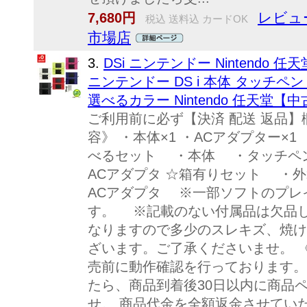
レビュー
7,680円
税込 送料込 カードOK
市場店
3.
DSi ニンテンドー Nintendo
ニンテンドー DS i 本体 タッチペ
選べるカラー Nintendo 任天堂【
ご利用前に必ず【決済 配送 返品】
容》 ・本体×1 ・ACアダプター×1
べるセット ・本体 ・タッチペン
ACアダプタ ☆箱有りセット ・
ACアダプタ ※一部ソフトのプレ
す。 ※記載のない付属品は欠品し
なりますので多少のスレキズ、焼け
ざいます。ご了承くださいませ。 
売前に動作確認を行っております。
たら、商品到着後30日以内に商品
せ。 商品代金を全額返金させてい