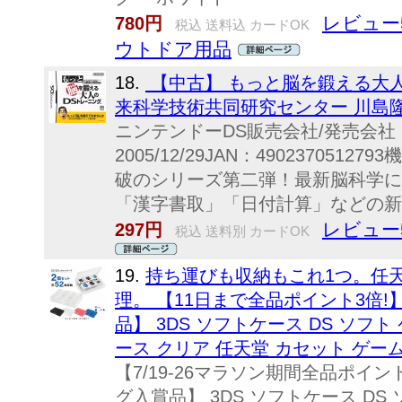
レビュー
780円
税込 送料込 カードOK
ウトドア用品
18.
【中古】 もっと脳を鍛える大人
来科学技術共同研究センター 川島
ニンテンドーDS販売会社/発売会
2005/12/29JAN：490237051
破のシリーズ第二弾！最新脳科学に
「漢字書取」「日付計算」などの新ト
レビュー
297円
税込 送料別 カードOK
19.
持ち運びも収納もこれ1つ。任天
理。 【11日まで全品ポイント3倍!
品】 3DS ソフトケース DS ソフト
ース クリア 任天堂 カセット ゲー
【7/19-26マラソン期間全品ポイン
グ入賞品】 3DS ソフトケース DS