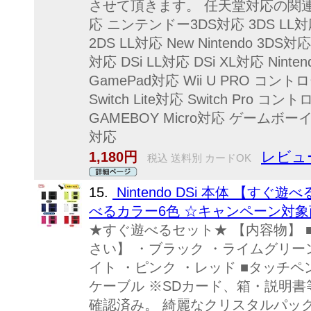
させて頂きます。 任天堂対応の関連
応 ニンテンドー3DS対応 3DS LL対応 3
2DS LL対応 New Nintendo 3DS
対応 DSi LL対応 DSi XL対応 Nintendo
GamePad対応 Wii U PRO コントロ
Switch Lite対応 Switch Pro コ
GAMEBOY Micro対応 ゲーム
対応
レビュ
1,180円
税込 送料別 カードOK
15.
Nintendo DSi 本体 【
べるカラー6色 ☆キャンペーン対
★すぐ遊べるセット★ 【内容物】 ■
さい】 ・ブラック ・ライムグリー
イト ・ピンク ・レッド ■タッチペ
ケーブル ※SDカード、箱・説明書
確認済み。 綺麗なクリスタルパッ