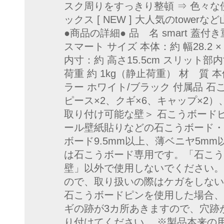
スク周りをすっきり整頓 ⇒ 色々
ックス [ NEW ] 大人気のtow
●商品の詳細● 品 名 smart 
スマート サイズ 本体：約 幅28.2 × 
内寸：約 高さ15.5cm スリット部内寸
荷重 約 1kg（静止荷重） 材 質 本体
ラー ホワイト/ブラック 付属品 
ピース×2、クギ×6、キャップ×2）、
取り付け可能な壁＞ 石こうボード
ール壁紙貼りなどの石こうボード・
ボード9.5mm以上、薄ベニヤ5mm
は石こうボード専用です。「石こう
壁」以外で使用しないでください。
ので、取り扱いの際はケガをしない
石こうボードピンを使用した場合、
ギの跡が3カ所あきますので、穴跡
り付けてください。 ※製品本来の