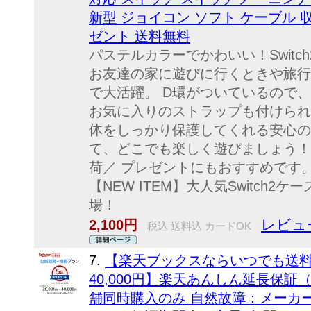
新型 ジョイコン ソフト ケーブル 
ゼント 送料無料
パステルカラーでかわいい！Swit
お友達の家に遊びに行くときや旅行な
で大活躍。 D環がついているので
お気に入りのストラップも付けられ
体をしっかり保護してくれる安心の収納
て、どこでも楽しく遊びましょう！ 
荷／ プレゼントにもおすすめです
【NEW ITEM】大人気Switch
場！
レビュー
2,100円
税込 送料込 カードOK
7.
【楽天ブックスならいつでも送料無
40,000円】楽天あんしん延長保
舗同時購入のみ 自然故障：メーカ