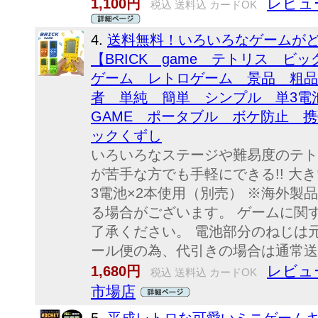
レビュー
1,100円
税込 送料込 カードOK
4.
送料無料！いろいろなゲームがど
【BRICK game テトリス 
ゲーム レトロゲーム 景品 粗品
者 単純 簡単 シンプル 単3
GAME ポータブル ボケ防止 
ックくずし
いろいろなステージや難易度のテト
が苦手な方でも手軽にできる!! 大き
3電池×2本使用（別売） ※海外製
る場合がございます。 ゲームに関
了承ください。 電池部分のねじは
ール便の為、代引きの場合は通常送料
レビュー
1,680円
税込 送料込 カードOK
市場店