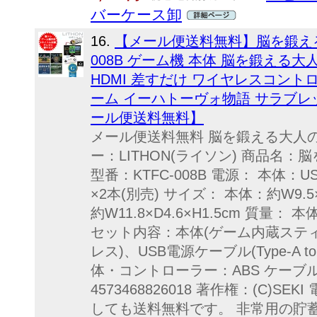
バーケース卸
16.
【メール便送料無料】脳を鍛える大人
008B ゲーム機 本体 脳を鍛える
HDMI 差すだけ ワイヤレスコントロ
ーム イーハトーヴォ物語 サラブレッド
ール便送料無料】
メール便送料無料 脳を鍛える大人の娯楽
ー：LITHON(ライソン) 商品名：脳
型番：KTFC-008B 電源： 本体
×2本(別売) サイズ： 本体：約W9.5
約W11.8×D4.6×H1.5cm 質量：
セット内容：本体(ゲーム内蔵スティ
レス)、USB電源ケーブル(Type-A 
体・コントローラー：ABS ケーブル
4573468826018 著作権：(C)
しても送料無料です。 非常用の貯