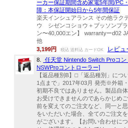
ーカー保証期間含め家電5年間/PC
障：本保証開始日から5年間保証
楽天インシュアランス その他ラク
ウ シゼンコショウ＋ブッソンプラン
ン〜40,000エン】 warrantyーd02 
他
レビュー
3,199円
税込 送料込 カードOK
8.
任天堂 Nintendo Switch Pro
NSWProコントローラー]
【返品種別B】□「返品種別」につ
1点まで」2017年03月 発売※外
初期不良ではありません。製品自体
お受けできませんのであらかじめご
前を変えてのご注文など、同一と思
をいただいた場合、全てのご注文を
がございます。【お問い合わせにつ