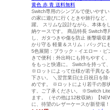
黄色 赤 青 送料無料
Switch専用のシンプルで使いやす
の家に遊びに行くときや旅行など、S
躍。 スリムな設計ながら、本体を
納ケースです。 商品特長 Switc
し、ガタつきや傷を防止 衝撃吸収
かり守る 軽量＆スリム：バッグに
5色展開：ブラック・イエロー・ピ
きで便利：外出時にも持ちやすく、
をもっと快適に。 Switchを持っ
※ロットによって仕様が若干異なる
下さい。 ＼翌営業日(土日祝日を除
めです。 ※ロットにより若干の形
す。ご了承ください。 ※Switch L
ます。（その他は12枚収納）【NEW I
に、待望のレザーケースが新登場！