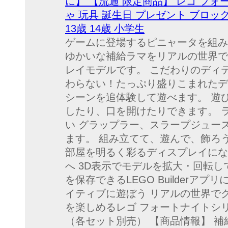
に】 【流通 限定商品】 レゴ フォー
ゃ 玩具 誕生日 プレゼント ブロック 
13歳 14歳 小学生
ゲームに登場するピニャータを組み
ゆかいな補給ラマをリアルの世界で
レイモデルです。 こだわりのディ
わらない！たっぷり盛りこまれたデ
シーンを追体験して遊べます。 遊
したり、口を開けたりできます。 
い グラップラー、スラープジュー
ます。 組み立てて、遊んで、飾ろ
部屋を明るく彩るディスプレイにな
へ 3D表示でモデルを拡大・回転
を保存できるLEGO Builderア
イティブに遊ぼう リアルの世界で
を楽しめるレゴ フォートナイトシ
（各セット別売） 【商品情報】 補