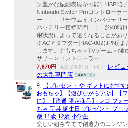
ン豊かな振動表現が可能）USB端子 
Nintendo Switch Proコン
ー ： リチウムイオンバッテリー[CTR
バッテリー接続時間 ： 約40時
用状況によって短くなることがあ
※ACアダプター[HAC-002(JPN
します。おもちゃ＞TVゲーム＞Ninte
サリー＞コントローラー
レビュー
7,670円
税込 送料別 カードOK
の大型専門店
9.
【プレゼント や ギフトにおす
おもちゃ】【遊びながら学ぶ】【フ
に】 【流通 限定商品】 レゴ フォー
ちゃ 玩具 誕生日 プレゼント ブロック
歳 11歳 12歳 小学生
楽しい組み立てで創造力のエンジン