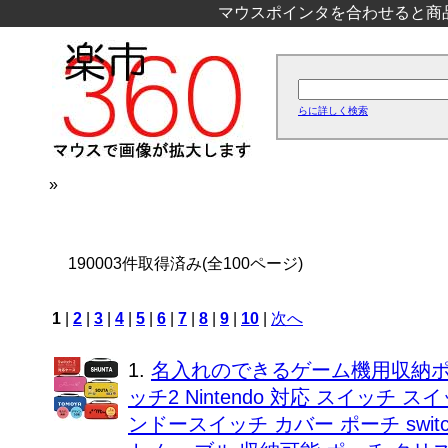
マウスポインタを合わせると商
らに詳しく検索
»
190003件取得済み(全100ページ)
1
|
2
|
3
|
4
|
5
|
6
|
7
|
8
|
9
|
10
|
次へ
1.
名入れのできるゲーム機用収納ポーチ
ッチ2 Nintendo 対応 スイッチ
ンドースイッチ カバー ポーチ switc