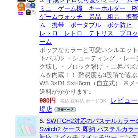
5.
平成レトロな可愛いミニゲーム
ミニ ゲーム機 キーホルダー RO
ゲームウォッチ 景品 粗品 携帯
ム 携帯 ポータブル ボケ防止 
レトロ レトロ テトリス ブロッ
ーム
ポップなカラーと可愛いシルエット
下パズル ・シューティング ・レー
ク壊し ・ブロック繋げ ・上昇パズ
ムを内蔵！！ 難易度も3段階で選ぶ
W5.3×D1.5×H6cm（自立式）
送料がかかります。
レビュー
980円
税込 送料込 カードOK
場店
6.
SWITCH2対応のパステルカラ
Switch2 ケース 即納 パステルカラー
対応 スイッチ スイッチツー ニンテ