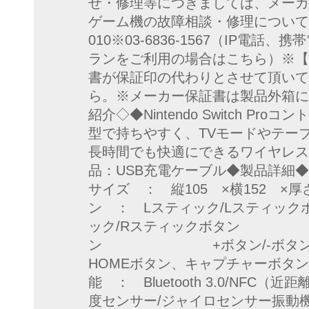
せ・修理等につきましては、メーカ
ゲーム機の故障相談・修理について・電話
010※03-6836-1567（IP電
ランをご利用の場合はこちら）※【
書が保証印の代わりとさせて頂いて
ら。※メーカー保証書は製品外箱に
紹介◇◆Nintendo Switch P
型で持ちやすく、TVモードやテー
長時間でも快適にできるワイヤレス
品：USB充電ケーブル◆製品詳細◆対応機
サイズ ： 縦105 ×横152 ×厚
ン ： Lスティック/Lス
ック/Rスティックボタン A/B/
ン +ボタン/-ボ
HOMEボタン、キャプチャーボタ
能 ： Bluetooth 3.0/NF
度センサー/ジャイロセンサー振動