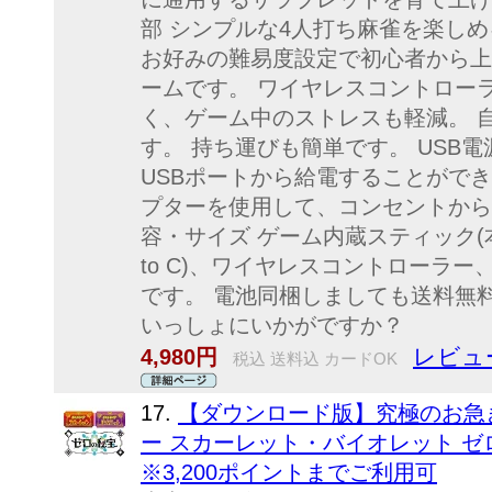
部 シンプルな4人打ち麻雀を楽し
お好みの難易度設定で初心者から上
ームです。 ワイヤレスコントロー
く、ゲーム中のストレスも軽減。 
す。 持ち運びも簡単です。 USB
USBポートから給電することができま
プターを使用して、コンセントから
容・サイズ ゲーム内蔵スティック(本体
to C)、ワイヤレスコントローラ
です。 電池同梱しましても送料無
いっしょにいかがですか？
レビュ
4,980円
税込 送料込 カードOK
17.
【ダウンロード版】究極のお急ぎ便！
ー スカーレット・バイオレット ゼ
※3,200ポイントまでご利用可