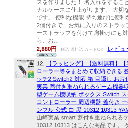
スを作りました！ 名入れをするこ
ナルケースに仕上がります。 大切
です。 便利な機能 持ち運びに便利
2個付きで、お気に入りのストラッ
ーストラップを付けて肩掛けにも対
ら、お...
レビュ
2,880円
税込 送料込 カードOK
12.
【ラッピング】【送料無料】【
ローラー等をまとめて収納できる 整
ッチ2 Switch2 対応 箱 目隠し
実業 蓋付き重ねられるゲーム機器収納ケ
型ゲーム機収納 ボックス Switch ス
コントローラー 周辺機器 蓋付き 一
ンプル 公式 白 黒 10312 10313 YA
山崎実業 smart 蓋付き重ねられ
10312 10313 はこんな商品で