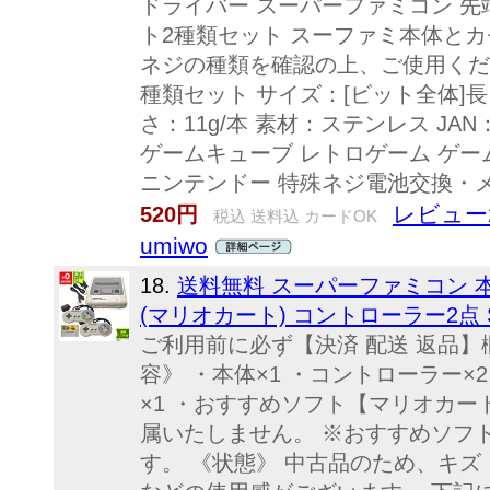
ドライバー スーパーファミコン 先端 内
ト2種類セット スーファミ本体と
ネジの種類を確認の上、ご使用くだ
種類セット サイズ：[ビット全体]長さ5
さ：11g/本 素材：ステンレス JAN：45
ゲームキューブ レトロゲーム ゲー
ニンテンドー 特殊ネジ電池交換・
レビュー
520円
税込 送料込 カードOK
umiwo
18.
送料無料 スーパーファミコン 
(マリオカート) コントローラー2点 
ご利用前に必ず【決済 配送 返品】
容》 ・本体×1 ・コントローラー×2
×1 ・おすすめソフト【マリオカー
属いたしません。 ※おすすめソフ
す。 《状態》 中古品のため、キ