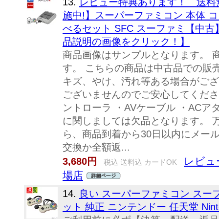
13.
レビュー特典あります！ 送料
施中!】スーパーファミコン 本体 
べるセット SFC スーファミ【中
品説明の画像をクリック！】
商品画像はサンプルとなります。 
す。 こちらの商品は中古品での販
キズ、やけ、汚れ等ある場合がござ
ございませんのでご安心してください
ントローラ ・AVケーブル ・AC
に関しましては欠品となります。 
ら、商品到着から30日以内にメー
交換か全額返...
レビュ
3,680円
税込 送料込 カードOK
場店
14.
良い スーパーファミコン スーフ
ット 純正 ニンテンドー 任天堂 Ninten