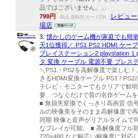
品ではございません。...
レビュー
799円
税込 送料別 カードOK
場店
3.
懐かしのゲーム機が家庭でも簡単
天1位獲得／ PS1 PS2 HDMI ケ
プレイステーション2 playstation 1 p
タ 変換 ケーブル 電源不要 プレス
＼PS1・PS2を高解像度で楽しむ
きるHDMI変換ケーブル PS1 / P
テレビ・モニターでもクリアで鮮明
要、つなぐだけで昔の名作ゲームを
■ 無損失変換でくっきり高画質 
ルの映像美をそのまま高解像度で再
同期 映像と音声がリアルタイムで
なプレイが可能。 ■ 高解像度フル対応 192
720×480 など幅広い解像度に対