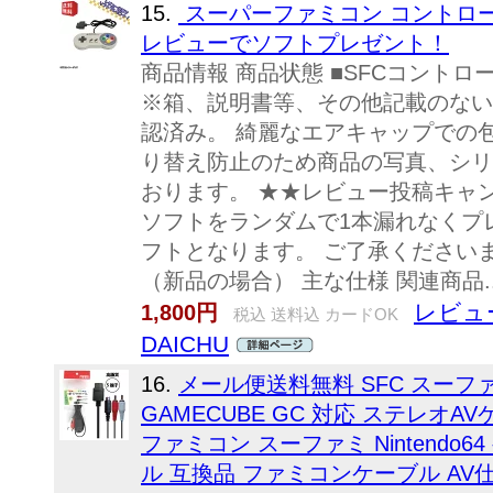
15.
スーパーファミコン コントロー
レビューでソフトプレゼント！
商品情報 商品状態 ■SFCコント
※箱、説明書等、その他記載のない
認済み。 綺麗なエアキャップでの
り替え防止のため商品の写真、シリ
おります。 ★★レビュー投稿キャン
ソフトをランダムで1本漏れなくプ
フトとなります。 ご了承くださいま
（新品の場合） 主な仕様 関連商品..
レビュ
1,800円
税込 送料込 カードOK
DAICHU
16.
メール便送料無料 SFC スーファミ
GAMECUBE GC 対応 ステレオ
ファミコン スーファミ Nintendo
ル 互換品 ファミコンケーブル AV