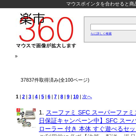
マウスポインタを合わせると商
らに詳しく検索
»
37837件取得済み(全100ページ)
1
|
2
|
3
|
4
|
5
|
6
|
7
|
8
|
9
|
10
|
次へ
1.
スーファミ SFC スーパーファミ
日保証キャンペーン中】SFC スー
ローラー 付き 本体 すぐ遊べるセット 4