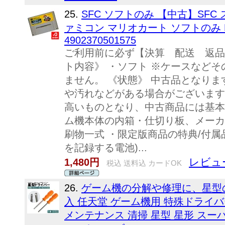
25.
SFC ソフトのみ 【中古】SF
ァミコン マリオカート ソフトのみ Ni
4902370501575
ご利用前に必ず【決算 配送 返品
ト内容》 ・ソフト ※ケースなど
ません。 《状態》 中古品となり
や汚れなどがある場合がございます
高いものとなり、中古商品には基本
ム機本体の内箱・仕切り板、メーカ
刷物一式 ・限定版商品の特典/付属
を記録する電池)...
レビュ
1,480円
税込 送料込 カードOK
26.
ゲーム機の分解や修理に、星型の
入 任天堂 ゲーム機用 特殊ドライバ
メンテナンス 清掃 星型 星形 スーパー