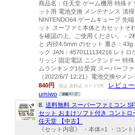
商品名：任天堂 ゲーム機用 特殊ドラ
ット用 電池交換 メンテナンス 清
NINTENDO64 ゲームキューブ 先端 
ット スーファミ本体とカセットそ
を確認の上、ご使用ください。 - 2
と 内径4.5mm のセット 重さ：4
ック JAN：4570111134216 
リッジ 固定電話 ニンテンドー 特殊
ムランキング1位受賞 スーパーフ
（2022/6/7 12:21）電池交換や
レビュー
840円
税込 送料込 カードOK
umiwo
8.
送料無料 スーパーファミコン SF
セット おまけソフト付き コントローラ
任天堂 【中古】
《セット内容》 ・本体×1 ・コントロ