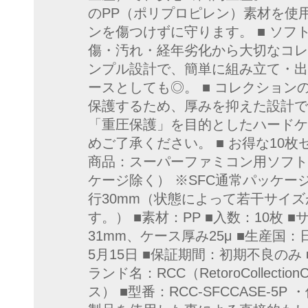
のPP（ポリプロピレン）素材を使
ンを傷つけずに守ります。 ■ ソフ
傷・汚れ・経年劣化から大切なコレ
ンプル設計で、簡単に組み立て・出
ースとしても◎。 ■ コレクショ
保護するため、厚みを抑えた設計で
「重圧保護」を目的としたハードケ
めご了承ください。 ■ お得な10枚
商品：スーパーファミコン用ソフト
ケージ除く） ※SFC通常パッケージ
行30mm（状態によって若干サイ
す。） ■素材：PP ■入数：10枚 ■
31mm、ケース厚み25μ ■生産国：
5月15日 ■保証期間：初期不良のみ
ランド名：RCC（RetoroCollect
ス） ■型番：RCC-SFCCASE-