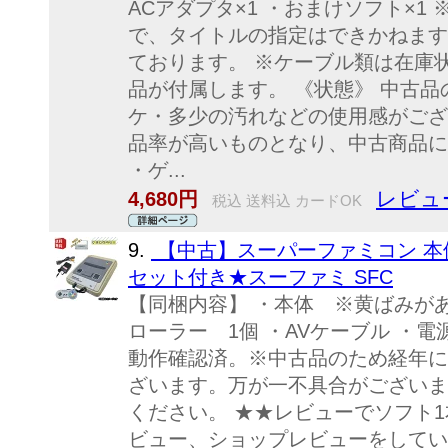
ACアダプタ×1 ・おまけソフト×
で、タイトルの指定はできかねます
ております。 ※ケーブル類は在庫
品が付属します。 《状態》 中古
ケ・多少の汚れなどの使用感がござ
品率が高いものとなり、中古商品に
・ゲ...
レビュ
4,680円
税込 送料込 カードOK
9.
【中古】スーパーファミコン 本
セット付き★スーファミ SFC
【同梱内容】 ・本体 ※黄ばみが
ローラー 1個 ・AVケーブル ・
動作確認済。※中古品のため経年に
ざいます。万が一不具合がございま
ください。 ★★レビューでソフト
ビュー、ショップレビューをしてい