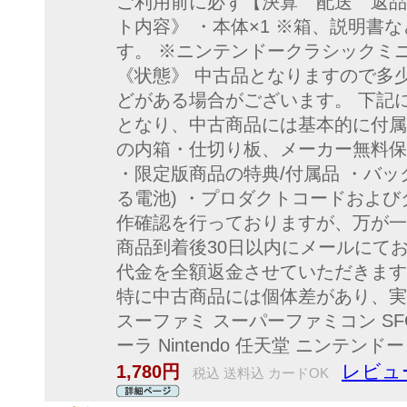
ご利用前に必ず【決算 配送 返品
ト内容》 ・本体×1 ※箱、説明書
す。 ※ニンテンドークラシックミ
《状態》 中古品となりますので多
どがある場合がございます。 下記
となり、中古商品には基本的に付属
の内箱・仕切り板、メーカー無料保
・限定版商品の特典/付属品 ・バッ
る電池) ・プロダクトコードおよび
作確認を行っておりますが、万が一
商品到着後30日以内にメールにて
代金を全額返金させていただきます
特に中古商品には個体差があり、実
スーファミ スーパーファミコン SF
ーラ Nintendo 任天堂 ニンテン
レビュ
1,780円
税込 送料込 カードOK