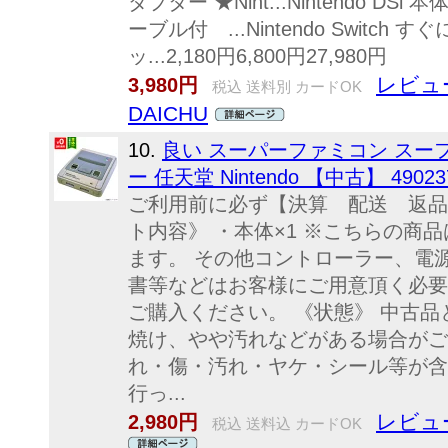
ダプター ★Nint...Nintendo 
ーブル付 ...Nintendo Swit
ッ...2,180円6,800円27,980円
レビュ
3,980円
税込 送料別 カードOK
DAICHU
10.
良い スーパーファミコン スーフ
ー 任天堂 Nintendo 【中古】 490237
ご利用前に必ず【決算 配送 返品
ト内容》 ・本体×1 ※こちらの商
ます。 その他コントローラー、電
書等などはお客様にご用意頂く必要
ご購入ください。 《状態》 中古
焼け、やや汚れなどがある場合がご
れ・傷・汚れ・ヤケ・シール等が含
行っ...
レビュ
2,980円
税込 送料込 カードOK