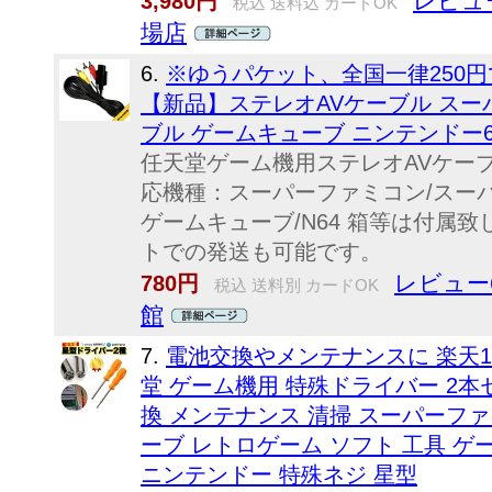
レビュ
3,980円
税込 送料込 カードOK
場店
6.
※ゆうパケット、全国一律250
【新品】ステレオAVケーブル スー
ブル ゲームキューブ ニンテンドー64
任天堂ゲーム機用ステレオAVケー
応機種：スーパーファミコン/スーパー
ゲームキューブ/N64 箱等は付属
トでの発送も可能です。
レビュー
780円
税込 送料別 カードOK
館
7.
電池交換やメンテナンスに 楽天1
堂 ゲーム機用 特殊ドライバー 2本
換 メンテナンス 清掃 スーパーファミ
ーブ レトロゲーム ソフト 工具 ゲ
ニンテンドー 特殊ネジ 星型