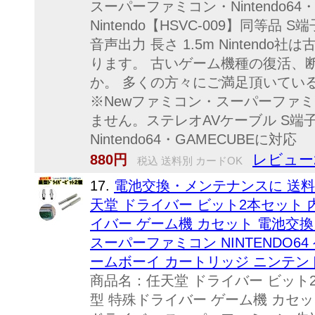
スーパーファミコン・Nintendo64
Nintendo【HSVC-009】同等
音声出力 長さ 1.5m Nintend
ります。 古いゲーム機種の復活、
か。 多くの方々にご満足頂いてい
※Newファミコン・スーパーファ
ません。ステレオAVケーブル S端
Nintendo64・GAMECUBEに対応
レビュー
880円
税込 送料別 カードOK
17.
電池交換・メンテナンスに 送料
天堂 ドライバー ビット2本セット 内径
イバー ゲーム機 カセット 電池交
スーパーファミコン NINTENDO6
ームボーイ カートリッジ ニンテン
商品名：任天堂 ドライバー ビット2本セ
型 特殊ドライバー ゲーム機 カセッ