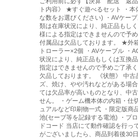
ご利用前に必ず【決算 配送 返品
ト内容》 ★すぐ遊べるセット ・本体
な数をお選びください) ・AVケーブ
類は在庫状況により、純正品もし
様による指定はできませんので予め
付属品は欠品しております。 ★外箱付
トローラー×2個 ・AVケーブル ・
状況により、純正品もしくは互換
指定はできませんので予めご了承く
欠品しております。 《状態》 中
ズ、焼け、やや汚れなどがある場合
ては欠品率が高いものとなり、中古
せん。 ・ゲーム機本体の内箱・仕
ュアルなど印刷物一式 ・限定版商品
池(セーブ等を記録する電池) ・プ
ドコード 当店にて動作確認を行っ
がございましたら、商品到着後30