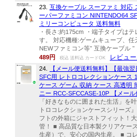
23.
互換ケーブル スーファミ 対応 ス
ーパーファミコン NINTENDO64 
ミリーコンピュータ 送料無料
・長さ:約175cm ・端子タイプは
す。 対応機種:ゲームキューブ、任
NEWファミコン等" 互換ケーブル "
レビュー
489円
税込 送料込 カードOK
24.
【メール便送料無料】【最強翌
SFC用 レトロコレクションケース 
ケース ゲーム 収納 ケース 高透明 
ニー RCC-SFCCASE-10P 【メ
「好きなものに囲まれた生活」を叶え
トロコレクションケースシリーズ』 
フトの外箱にジャストフィット！大
管！ ■ 高品質な日本製クリアケ
生産）で、安心の国内生産。 ■ 