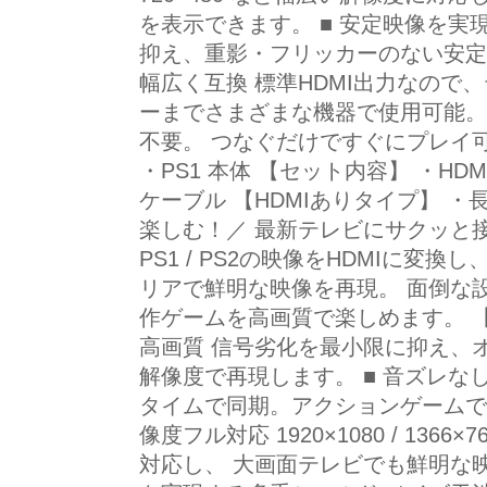
を表示できます。 ■ 安定映像を実
抑え、重影・フリッカーのない安定し
幅広く互換 標準HDMI出力なので
ーまでさまざまな機器で使用可能。
不要。 つなぐだけですぐにプレイ可能
・PS1 本体 【セット内容】 ・HD
ケーブル 【HDMIありタイプ】 ・長
楽しむ！／ 最新テレビにサクッと接
PS1 / PS2の映像をHDMIに変
リアで鮮明な映像を再現。 面倒な
作ゲームを高画質で楽しめます。 【
高画質 信号劣化を最小限に抑え、
解像度で再現します。 ■ 音ズレな
タイムで同期。アクションゲームで
像度フル対応 1920×1080 / 1366×
対応し、 大画面テレビでも鮮明な映