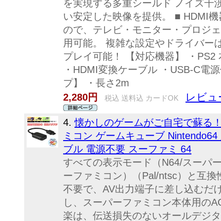
を実現する多重シールド ノイズ干
い安定した映像を提供。 ■ HDMI
ので、テレビ・モニター・プロジェ
用可能。 複雑な設定やドライバー
プレイ可能！ 【対応機器】 ・PS2 
・HDMI変換ケーブル ・USB-C電
プ】 ・長さ2m
レビュー
2,280円
税込 送料込 カードOK
4.
懐かしのゲームがご自宅で蘇る！
ミコン ゲームキューブ Nintendo6
ブル 電源不要 スーファミ 64
すべての表示モード（N64/スーパ
ーファミコン）（Pal/ntsc）と
不要で、AV出力端子に差し込むだ
し、スーパーファミコン本体用のA
楽は、伝送損失のないオールデジタル