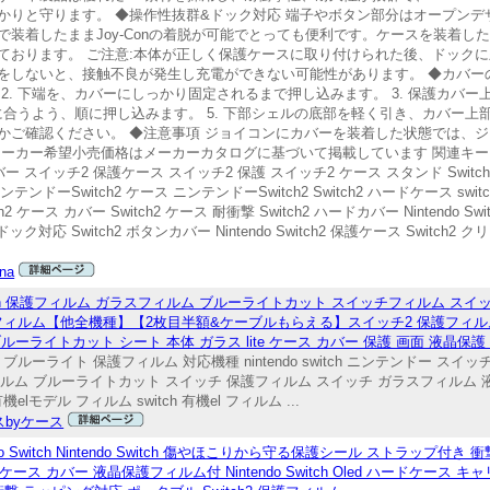
かりと守ります。 ◆操作性抜群&ドック対応 端子やボタン部分はオープンデ
装着したままJoy-Conの着脱が可能でとっても便利です。ケースを装着し
ております。 ご注意:本体が正しく保護ケースに取り付けられた後、ドック
しないと、接触不良が発生し充電ができない可能性があります。 ◆カバーの取
2. 下端を、カバーにしっかり固定されるまで押し込みます。 3. 保護カバ
に合うよう、順に押し込みます。 5. 下部シェルの底部を軽く引き、カバー上部
かご確認ください。 ◆注意事項 ジョイコンにカバーを装着した状態では、
カー希望小売価格はメーカーカタログに基づいて掲載しています 関連キーワード:
 スイッチ2 保護ケース スイッチ2 保護 スイッチ2 ケース スタンド Switch保
Switch2 ケース ニンテンドーSwitch2 Switch2 ハードケース switch
h2 ケース カバー Switch2 ケース 耐衝撃 Switch2 ハードカバー Nintendo Sw
 ドック対応 Switch2 ボタンカバー Nintendo Switch2 保護ケース Switc
na
itch 保護フィルム ガラスフィルム ブルーライトカット スイッチフィルム スイッチ2
護フィルム【他全機種】【2枚目半額&ケーブルもらえる】スイッチ2 保護フィルム swi
 ブルーライトカット シート 本体 ガラス lite ケース カバー 保護 画面 液晶保
ルム ブルーライト 保護フィルム 対応機種 nintendo switch ニンテンドー スイッ
ルム ブルーライトカット スイッチ 保護フィルム スイッチ ガラスフィルム 液晶保護 n
機elモデル フィルム switch 有機el フィルム ...
スbyケース
 Switch Nintendo Switch 傷やほこりから守る保護シール ストラップ付
ケース カバー 液晶保護フィルム付 Nintendo Switch Oled ハードケー