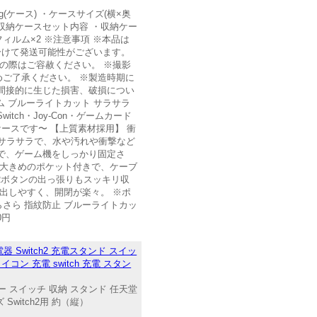
90g(ケース) ・ケースサイズ(横×奥
Switch2) 収納ケースセット内容 ・収納ケー
ィルム×2 ※注意事項 ※本品は
分けて発送可能性がございます。
の際はご容赦ください。 ※撮影
ご了承ください。 ※製造時期に
間接的に生じた損害、破損につい
ィルム ブルーライトカット サラサラ
itch・Joy-Con・ゲームカード
ースです〜 【上質素材採用】 衝
りサラサラで、水や汚れや衝撃など
で、ゲーム機をしっかり固定さ
。 大きめのポケット付きで、ケーブ
ZRボタンの出っ張りもスッキリ収
出しやすく、開閉が楽々。 ※ポ
 さらさら 指紋防止 ブルーライトカッ
0円
 Switch2 充電スタンド スイッ
ョイコン 充電 switch 充電 スタン
セサリー スイッチ 収納 スタンド 任天堂
 Switch2用 約（縦）