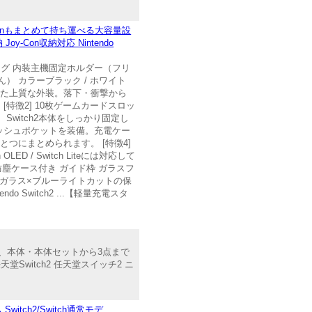
Conもまとめて持ち運べる大容量設
-Con収納対応 Nintendo
調コーティング 内装主機固定ホルダー（フリ
） カラーブラック / ホワイト
施した上質な外装。落下・衝撃から
[特徴2] 10枚ゲームカードスロッ
witch2本体をしっかり固定し
メッシュポケットを装備。充電ケー
つにまとめられます。 [特徴4]
LED / Switch Liteには対応して
 防塵ケース付き ガイド枠 ガラスフ
化ガラス×ブルーライトカットの保
witch2 ...【軽量充電スタ
まで、本体・本体セットから3点まで
天堂Switch2 任天堂スイッチ2 ニ
Switch2/Switch通常モデ