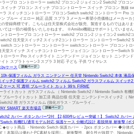
トローラープロ コントローラー switch2 プロコン2 ジョイコン2 Switch2 プロコ
ローラー スイッチ プロコン スイッチ プロコントローラー スイッチ プロコン 無線 sw
ーラ スイッチコントローラー プロコンSwitch switch2 コントローラー Pro 
ーン ブルー イエロー 純正 品質 スプラ 3 メーカー希望小売価格はメーカ
任天堂株式会社の登録商標です。こちらは任天堂株式会社が販売、製造するものではあ
故障については一切の補償をいたしかねます。 ※Amiibo機能はサポートしていま
tch2コントローラープロ コントローラー switch2 プロコン2 ジョイコン2 swit
itch2 任天堂スイッチ2 スイッチ2コントローラー コントローラーSwitch2 S
ッチ switch コントローラー コントローラー switchコントローラー プロコン
h 任天堂スイッチ スイッチコントローラー ジョイコン コントローラーSwitch S
ch2 コントローラー Pro スイッチライト ニンテンドー ジョイコン セット ニン
イト スプラトゥーン3 スプラ 3 対応 子ども 子供 ワイヤレス
スbyケース
10h 保護フィルム ガラス ニンテンドー 任天堂 Nintendo Switch2 本体 液
ム スイッチ2 保護フィルム switch2 フィルム Switch2 ガラスフィルム スイ
itch2 ケース 可 透明 ブルーライト カット 99％ FIRME
トカット ガラスフィルム （ Nintendo Switch2 / Nintendo Switch 有機EL /
ーライトカット 加工済 商品仕様 任天堂 ニンテンドースイッチ2 （ Nintend
witch2 用 ガラスフィルム (強化ガラス・ブルーライ...
WAY SMART 楽天市場店
対応 Switch2 カバー ボタンカバー*2付 【2,600件レビュー突破！】 Switch2 
h2/Switch 有機EL/通常モデル対応 保護ケース 分離式設計 着脱簡単 耐衝撃 (ボ
 ・PC ◆セット商品 ・Nintendo Switch 保護カバー ・2pcs ボタンカバー 
優れたPC素材を採用し、耐衝撃性、耐久性が抜群で、Nintendo Switch/ N