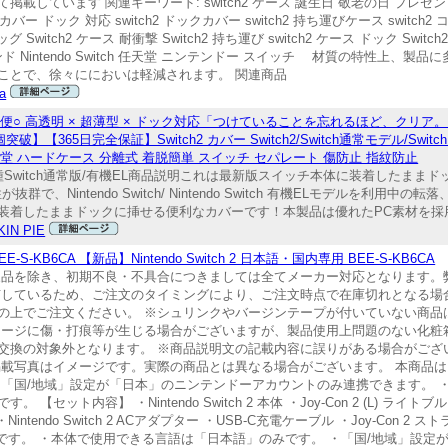
ています 関連キーワード: switch2 ケース 誕生日 敬老の日 プレゼント 
ch2 カバー ドック 対応 switch2 ドックカバー switch2 持ち運びケース switch
グ Switch2 ケース 耐衝撃 Switch2 持ち運び switch2 ケース ドック Switc
ス スタンド Nintendo Switch 任天堂 ニンテンドー スイッチ 材質の特性上
ことで、徐々ににおいは軽減されます。 関連商品
a
○ 高透明 × 超薄型 × ドック対応「つけていることを忘れるほど、クリア。
破】【365日完全保証】Switch2 カバー Switch2/Switch通常モデル/Swi
堂 ハードケース 分離式 着脱簡単 スイッチ セパレート 傷防止 指紋防止
ス対応機種Switch通常版/有機EL商品説明これは最新版スイッチ本体に装着したま
Nintendo Switch/ Nintendo Switch 有機ELモデルを利用
着したままドックに挿せる便利なカバーです！本製品は優れたPC素材を採用し
IN PIE
E-S-KB6CA 【新品】Nintendo Switch 2 日本語・国内専用 BEE-S-KB6CA
自保証対象品を除き、初期不良・不具合につきましては全てメーカー対応となります
有しているため、ご注文のタイミングにより、ご注文時点で在庫切れとなる場
の上でご注文ください。 ※シュリンクやバージンテープが付いていない商品
ケージに傷・打痕等が生じる場合がございますが、製品使用上問題のない化粧
交換の対象外となります。 ※商品説明文の記載内容に誤りがある場合がござ
掲載写真はイメージです。実際の商品とは異なる場合がございます。 本商品
「国/地域」設定が「日本」のニンテンドーアカウントのみ連携できます。 
容】 ・Nintendo Switch 2 本体 ・Joy-Con 2 (L) ライトブルー 
リップ ・Nintendo Switch 2 ACアダプター ・USB-C充電ケーブル ・Joy-Con
品です。 ・本体で使用できる言語は「日本語」のみです。 ・「国/地域」設定