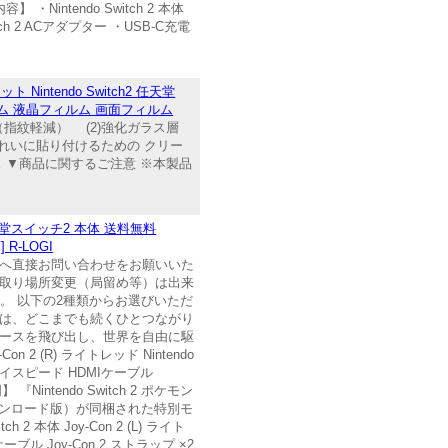
tendo Switch 2 本体
witch 2 ACアダプター ・USB-C充電
intendo Switch2 任天堂
ルム 液晶フィルム 画面フィルム
（指紋軽減） (2)強化ガラス層
きれいに貼り付けるための クリー
トガラス ▼商品に関するご注意 ※本製品
 任天堂スイッチ2 本体 送料無料
R-LOGI
トへ直接お問い合わせをお願いいた
け取り場所変更（局留め等）は出来
です。 以下の2種類からお選びいただ
』の舞台は、どこまでも続くひとつながり
コースを飛び出し、世界を自由に駆
 2 (R) ライトレッド Nintendo
ルトラハイスピード HDMIケーブル
ntendo Switch 2 ポケモン
tion』（ダウンロード版）が同梱された特別モ
体 Joy-Con 2 (L) ライト
充電ケーブル Joy-Con 2 ストラップ ×2