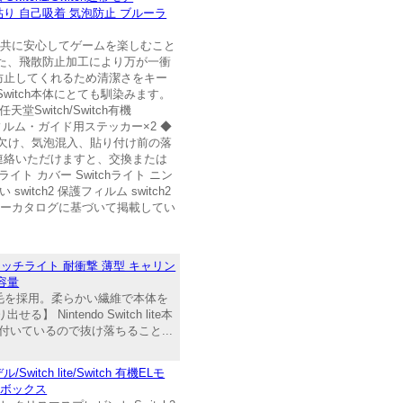
ピタ貼り 自己吸着 気泡防止 ブルーラ
と共に安心してゲームを楽しむこと
また、飛散防止加工により万が一衝
防止してくれるため清潔さをキー
witch本体にとても馴染みます。
itch/Switch有機
フィルム・ガイド用ステッカー×2 ◆
・欠け、気泡混入、貼り付け前の落
連絡いただけますと、交換または
チライト カバー Switchライト ニン
switch2 保護フィルム switch2
格はメーカーカタログに基づいて掲載してい
バッグ スイッチライト 耐衝撃 薄型 キャリン
容量
植起毛を採用。柔らかい繊維で本体を
tendo Switch lite本
いているので抜け落ちること...
Switch lite/Switch 有機ELモ
納ボックス