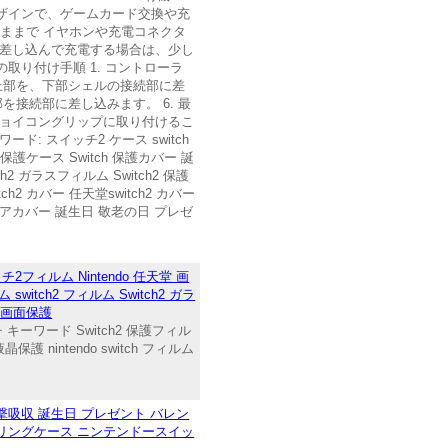
ザインで、ゲームカード交換や充
たままで イヤホンや充電コネクタ
に差し込んで充電する場合は、少し
り付け手順 1. コントローラ
ー上部を、下部シェルの接続部に差
を接続部に差し込みます。 6. 最
ジョイコングリップに取り付けるこ
 スイッチ2 ケース switch
護ケース Switch 保護カバー 誕
2 ガラスフィルム Switch2 保護
itch2 カバー 任天堂switch2 カバー
h2 クリアカバー 誕生日 敬老の日 プレゼ
フィルム Nintendo 任天堂 画
tch2 フィルム Switch2 ガラ
護 画面保護
チ キーワード Switch2 保護フィル
intendo switch フィルム
き 衝撃吸収 誕生日 プレゼント バレン
ス キャリングケース ニンテンドースイッ