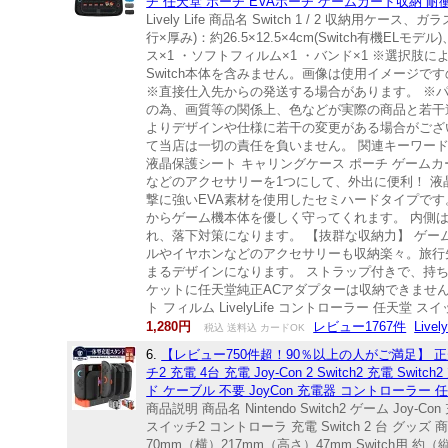
チ 任天堂 ポーチ EVAポーチ ゲームカード収納 耐衝
Lively Life 商品名 Switch 1 / 2 収納
行×厚み)：約26.5×12.5×4cm(Switch有機ELモデル)、約
ス×1 ・ソフトフィルム×1 ・バンド×1 ※選択
Switch本体を含みません。画像は使用イメージ
※直接仕入先からの発送する場合があります。 ※
の為、画質等の関係上、色などが実際の商品と若干
よりデザインや仕様に若干の変更がある場合がござ
て当店は一切の責任を負いません。 関連キーワード Live
液晶保護シート キャリングケース ポーチ ゲームカード キ
などのアクセサリーを1つにして、外出に便利！ 液
撃に強いEVA素材を使用したセミハードタイプで
からゲーム機本体を優しく守ってくれます。 内側
れ、落下対策になります。 【抜群な収納力】 ゲー
ルやイヤホンなどのアクセサリーも収納楽々。旅行先や
まるデザインになります。 ストラップ付きで、持
ケットに任天堂純正ACアダプターは収納できません。 おす
ト フィルム LivelyLife コントローラー 任天堂 スイッ
1,280円
レビュー1767件
Live
税込 送料込 カードOK
6.
【レビュー750件超！90％以上の人がご満足】 正規品
チ2 充電 4台 充電 Joy-Con 2 Switch2 充電 
ド ケーブル 不要 JoyCon 充電器 コントローラー 
商品説明 商品名 Nintendo Switch2 ゲーム J
スイッチ2 コントローラ 充電 Switch 2 台 グッズ 商品
70mm（横）217mm（高さ）47mm Switch用 約（