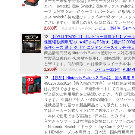
メーカー希望小売価格はメーカーカタログに基づいて掲載し
カバー switch2 収納 Switch2 収納ボックス swit
ース 大容量 Switch2 ケース カバー Switch2 収納バッ
クス switch2 持ち運びドック Switch2 ケー
ございますが、風通しの良い日陰に置いていただく
2,880円
レビュー394件
Seimin
税込 送料込 カードOK
12.
【2点目半額割引】【レビュー特典あり】メール便
保護/着脱簡単/防水 ★4日からP5倍★【累計22,000個突
保護ケース 透明 クリア ニンテンドースイッチ 任天
商品情報商品名Nintendo Switch 透明ケー
本製品は優れたPC素材を採用し、耐衝撃性、耐久性が抜群で、
と守ります。商品特徴これは最新版スイッチ本体に装
1,200円
レビュー331件
PUMPK
税込 送料込 カードOK
13.
【新品】Nintendo Switch 2 日本語・国内専用 BE
4902370553024【購入前のご注意】 ※独
はお受けできません。 ※複数サイトにて在庫を共
ず当店のご利用規約をご確認いただき、内容に同意
ります。 ※弊社の仕入・保管の関係上、商品パッ
社検品基準に基づき新品商品として販売しており、
てはメーカー公式サイトにてご確認ください。 ※
・本体で使用できる言語は「日本語」のみです。 ・
入できるソフトは日本地域を対象にしたソフトのみです。 【セット内
・Nintendo Switch 2 ドック ・Joy-Con 2 グ
ド HDMIケーブル本商品は、日本語・国内専用商