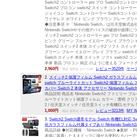
Switch2 コントローラー pro プロ Switch2コン
Switch2 プロコン switch2 スイッチ コント
ジョイコン Switch コントローラー Switchコントロ
ワイヤレス ホワイト ピンク ブラウン グレー グリ
◆注意事項 ※「Nintendo Switch」は
Nintendo Switchやその他デバイスの破損や
イッチ2 switch2 コントローラー pro プロ Swi
ピンク グリーン ブルー イエロー グレイ ブラウン sw
Switch2 スイッチ2 本体 スイッチ2 ソフト スイ
グリーン ブルー イエロー グレイ ブラウン switc
Switch スイッチ 本体 スイッチ ソフト swit
本体 新品 プロコン 純正 のように使える フォートナ
2,960円
レビュー3520件
ケー
税込 送料込 カードOK
2.
スイッチ2 保護フィルム Switch2 ガラスフィルム 
switch ブルーライトカット Switch2 保護フィル
カバー Switch 2 本体 アクセサリー Nintendo Sw
商品説明 商品名 Nintendo Switch2 ファミリー ブルーライ
ルーライトカット保護フィルム カラー：透明 クリア ブル
2 / 任天堂スイッチ / 任天堂スイッチ有機ELモデル S
1,000円
レビュー3213件
MY 
税込 送料込 カードOK
3.
Switch2 Switch通常モデル Switch 有機EL
化ガラスフィルム付属タイプあり Nintendo Switc
商品詳細 ◆対応機種 ・Nintendo Switch ◆素材
本体に装着したままドックに挿せる便利なカバーです！本製品は