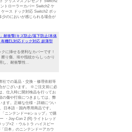
クリスマスプレゼント Switch2
2 コントローラーカバー Switch2 ケ
h2 ケース ドック対応 Switch2 ボッ
、製品に多少のにおいが感じられる場合が
」耐衝撃/キズ防止/落下防止/本体
tch 有機EL対応ドック対応 超薄型
まドックに挿せる便利なカバーです！
中の転落、擦り傷、埃や指紋からしっかり
、耐衝撃性...
。弊社での返品・交換・修理依頼等
合がございます。 ※ご注文前に必
は、仕入時に開封検品を行ってお
箱の傷や打痕につきましては、弊
います。正確な仕様・詳細につい
は、日本語・国内専用商品です。
・「ニンテンドーeショップ」で購
・Joy-Con 2 (R) ライトレッド
 2 ストラップ×2 ・ウルトラ ハイスピー
が「日本」のニンテンドーアカウ