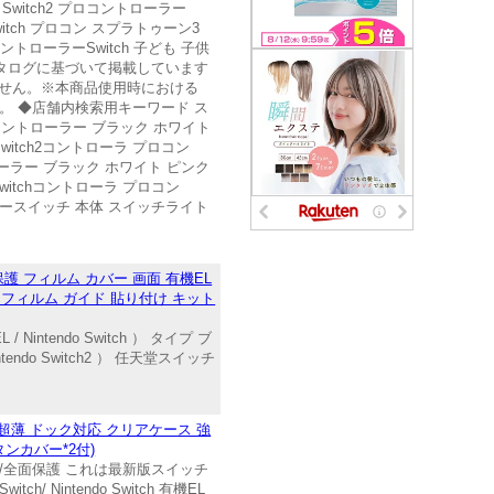
ン Switch2 プロコントローラー
itch プロコン スプラトゥーン3
コントローラーSwitch 子ども 子供
ーカタログに基づいて掲載しています
りません。※本商品使用時における
せん。 ◆店舗内検索用キーワード ス
ch2コントローラー ブラック ホワイト
witch2コントローラ プロコン
トローラー ブラック ホワイト ピンク
witchコントローラ プロコン
テンドースイッチ 本体 スイッチライト
晶保護 フィルム カバー 画面 有機EL
ッチ2 フィルム ガイド 貼り付け キット
 Nintendo Switch ） タイプ ブ
o Switch2 ） 任天堂スイッチ
カバー 超薄 ドック対応 クリアケース 強
タンカバー*2付)
◆分体式/全面保護 これは最新版スイッチ
intendo Switch 有機EL