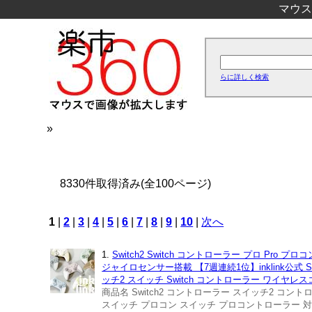
マウス
らに詳しく検索
»
8330件取得済み(全100ページ)
1
|
2
|
3
|
4
|
5
|
6
|
7
|
8
|
9
|
10
|
次へ
1.
Switch2 Switch コントローラー プロ Pro 
ジャイロセンサー搭載 【7週連続1位】inklink公式 
ッチ2 スイッチ Switch コントローラー ワイヤレス
商品名 Switch2 コントローラー スイッチ2 コン
スイッチ プロコン スイッチ プロコントローラー 対応機種 N