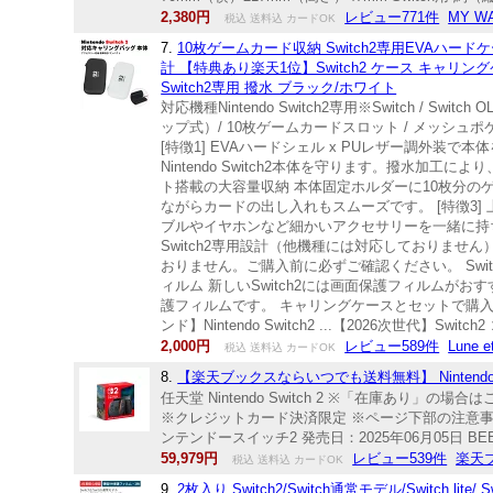
2,380円
レビュー771件
MY W
税込 送料込 カードOK
7.
10枚ゲームカード収納 Switch2専用EVAハ
計 【特典あり楽天1位】Switch2 ケース キャリングケー
Switch2専用 撥水 ブラック/ホワイト
対応機種Nintendo Switch2専用※Switch / S
ップ式）/ 10枚ゲームカードスロット / メッシュ
[特徴1] EVAハードシェル x PUレザー調外
Nintendo Switch2本体を守ります。撥水加
ト搭載の大容量収納 本体固定ホルダーに10枚分の
ながらカードの出し入れもスムーズです。 [特徴3
ブルやイヤホンなど細かいアクセサリーを一緒に持ち歩
Switch2専用設計（他機種には対応しておりません） 本製品はNi
おりません。ご購入前に必ずご確認ください。 Switc
ィルム 新しいSwitch2には画面保護フィルムが
護フィルムです。 キャリングケースとセットで購入すると
ンド】Nintendo Switch2 ...【2026次世代】Switc
2,000円
レビュー589件
Lune 
税込 送料込 カードOK
8.
【楽天ブックスならいつでも送料無料】 Nintendo
任天堂 Nintendo Switch 2 ※「在庫あ
※クレジットカード決済限定 ※ページ下部の注意事項を必ずご確認
ンテンドースイッチ2 発売日：2025年06月05日 BEEーSーKB
59,979円
レビュー539件
楽天
税込 送料込 カードOK
9.
2枚入り Switch2/Switch通常モデル/Switch l