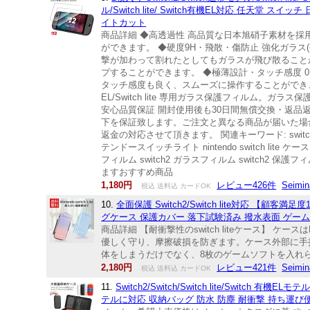
ル/Switch lite/ Switch有機EL対応 任天
イトカット
商品詳細 ◆高透過性 高品質な日本旭硝子素材を
ができます。 ◆硬度9H・飛散・傷防止 強化ガラス
撃が加わって割れたとしてもガラスが飛び散ること
プすることができます。 ◆極薄設計・タッチ感度 0.
タッチ感度も良く、スムーズに操作することができ、も
EL/Switch lite 専用ガラス保護フィルム。
安心品質保証 開封使用後も30日間無償交換・返
下を保証致します。ご注文と異なる商品が届いた場
返金の対応させて頂きます。 関連キーワード: switch li
テンドースイッチライト nintendo switch lite ケ
フィルム switch2 ガラスフィルム switch2 保
ますおすすめ商品
1,180円
レビュー426件
Seimin
税込 送料込 カードOK
10.
全面保護 Switch2/Switch lite対応 【顧客満足
グケース 保護カバー 落下試験済み 撥水表面 ゲー
商品詳細 【耐衝撃性のswitch liteケース】
優しく守り、摩擦破損を防ぎます。ケース外部に手持ち帯を
体をしまうだけでなく、8枚のゲームソフトを入れら
2,180円
レビュー421件
Seimin
税込 送料込 カードOK
11.
Switch2/Switch/Switch lite/Switch 有機
テルに対応 収納バッグ 防水 防塵 耐衝撃 持ち運び