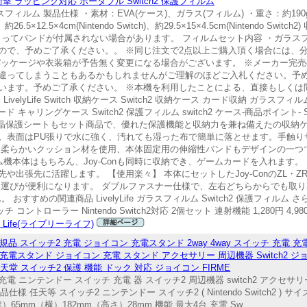
撃 ラッピング対応 ポータブル Switch2 保護フィルム
用ケース、ガラスフィルム 製品仕様 ・素材：EVA(ケース)、ガラス(フィルム) ・重さ：約1
26.5×12.5×4cm(Nintendo Switch)、約29.5×15×4.5cm(Nintendo 
肢によってバンドが付属されない場合があります。 フィルムセット内容 ・ガラスフ
ですので、予めご了承ください。。 ※同じ注文で2点以上ご購入頂く場合には、
パッケージや衣装箱が予告無く変更になる場合がございます。 ※メーカー完売
違ってしまうこともあるかもしれませんがご理解のほどご入札ください。予め
います。予めご了承ください。 ※本機を利用したことによる、直接もしくは
lyLife Switch 収納ケース Switch2 収納ケース カード収納 ガラスフ
ャリングケース Switch2 保護フィルム switch2 ケース-商品ポイント- Sw
晶保護シートもセット商品で、優れた保護機能と収納力を兼ね備えたの収納ケ
す。表面はPU張りで水に強く、汚れても湿った布で簡単に落とせます。手触
は柔らかいクッション材を使用、本体固定用の伸縮性バンドもデザインの一つ
ム機本体はもちろん、Joy-Conも同時に収納でき、ゲームカードを入れます
出張先に活躍します。 【使用楽々】 本体にセットしたJoy-ConのZL・
ち運びが便利になります。 ダブルファスナー仕様で、左右どちらからでも取り
すめの関連商品 LivelyLife ガラスフィルム Switch2 保護フィルム
チ コントローラー Nintendo Switch2対応 2個セット 連射機能 1,280円 4,98
ly Life(ライブリーライフ)
 スイッチ2 充電 ジョイコン 充電スタンド 2way 4way スイッチ 充電 充電器
Switch2 充電スタンド ジョイコン 充電 スタンド アクセサリー 周辺機器 Switch2 ジ
任天堂 スイッチ2 保護 機能 ドック 対応 ジョイコン FIRME
oy-Con 充電 ニンテンドー スイッチ 充電 器 スイッチ2 周辺機器 switch2 アク
仕様 任天等 スイッチ2 ニンテンドー スイッチ2 ( Nintendo Switch2 ) サイズ
縦）65mm（横）182mm（高さ）28mm 機能 最大4台 充電 Sw...