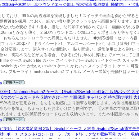
堂 スイッチ 日本旭硝子素材 9H 3Dラウンドエッジ加工 撥水撥油 指紋防止 飛散防止 
採用しており、99％の高透過率を実現しました！スイッチの画面を傷から守る
(硬度9H)を採用しており、細かい擦り傷(スクラッチ)から画面を守ります。
がないため安心です！撥水、撥油、防汚加工が施されており、画面の汚れを
26mmとかなり薄く、2.5Dのラウンドエッジ加工により浮き上がり等がなくS
ちろんコントローラーの邪魔にもなりません。 ◆対応機種・セット内容 任天堂Sw
ガラス保護フィルム本体×2、ドライシート×1、アルコールシート×2、ホコリ除去用
品返金対応致します。購入サイズの間違い、貼り間違い、通常使用による割れ
合や、初期不良などがある場合、できるだけお早めに弊社までメールにてご
te ケース switch lite カバー スイッチカバー switchライトケース スイッ
ース switch カバー かわいい switch ケース かわいい スイッチライト ケース 可愛い 
護フィルム ブルーライト nintendo switch2 フィルム メーカー希望小売価
a
度100%】 Nintendo Switch2 ケース 【Switch2/Switch lite対応】収納
ム 8つのゲームカードを収納できけーす 全面保護 キャリング 持ち運び便利 大
 ケースはEVA樹脂が使用され、もちもち触感により衝撃を吸収します。内側は裏
加え、ちょっとしたお出かけにも便利です。 【大容量ので簡単に取り出せる】 Nin
れます。また関係部品やコードなども収納できます。また本体固定ベルトも付
a
ELモテルに対応 【顧客満足度98.3%】 Switch2 ケース 大容量 Switch2/Switch通常モデル/
便利 ポーチ スタンド/コントローラー/カード/ドックなど収納可能 カバー 収