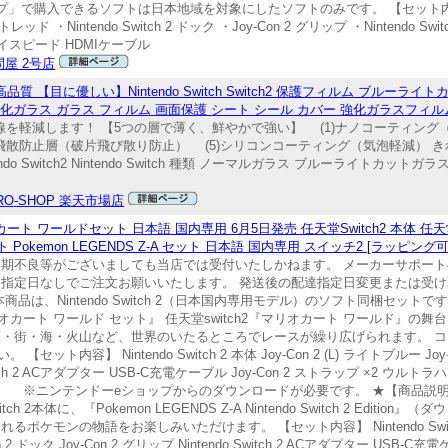
購入できるソフトは日本地域を対象にしたソフトのみです。 【セット内容】 ・Nin
ライトレッド ・Nintendo Switch 2 ドック ・Joy-Con 2 グリップ ・Nintendo S
ハイスピード HDMIケーブル
屋 2号店
目に優しい】Nintendo Switch Switch2 保護フィルム ブルーライトカット N
 強化ガラス ガラス フィルム 画面保護 シート シール カバー 強化ガラスフィ
線を軽減します！ 【5つの層で薄く、鮮やかで強い】 (1)ナノコーティング
)飛散防止層（破片飛び散り防止） (5)シリコンコーティング（気泡軽減） 
 Switch2 Nintendo Switch 種類 ノーマルガラス ブルーライトカッ
RO-SHOP 楽天市場店
h2 マリオカート ワールドセット 日本語 国内専用 6月5日発売 任天堂Switch2 本体
 Pokemon LEGENDS Z-A セット 日本語 国内専用 スイッチ2 [ラッピング可] 
初期不良等がございましても当店では受付いたしかねます。 メーカーサポー
達指定日なしでご注文お願いいたします。 発送後の配達指定日変更または受
品は、Nintendo Switch 2（日本国内専用モデル）のソフト同梱セット
h 2 マリオカート ワールド セット』 任天堂switch2『マリオカート ワールド
原・街・海・火山など、世界のいたるところでレースが繰り広げられます。 
 Nintendo Switch 2 本体 Joy-Con 2 (L) ライトブルー Joy-Con
do Switch 2 ACアダプター USB-C充電ケーブル Joy-Con 2 ストラップ ×2 ウ
ールド』 ※ニンテンドーeショップからのダウンロードが必要です。 ★【商品説明】 『Ni
itch 2本体に、『Pokemon LEGENDS Z-A Nintendo Switch 2 Edi
ンの物語をお楽しみいただけます。 【セット内容】 Nintendo Switch 2 本
tch 2 ドック Joy-Con 2 グリップ Nintendo Switch 2 ACアダプター USB-C