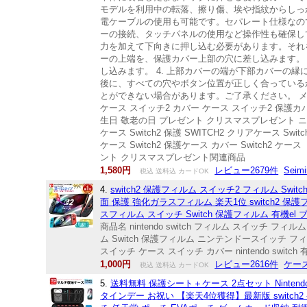
モデルを利用中の転落、擦り傷、埃や指紋からしっ
電ケーブルの使用も可能です。セパレート仕様なので
ーの接続、タッチパネルの使用など操作性も確保し
力を加えて下向きに押し込む必要があります。それを
ーの上端を、保護カバー上部の穴に差し込みます。 
し込みます。 4. 上部カバーの端が下部カバーの縁
後に、すべての穴やボタン位置が正しく合っている
とができない場合があります。ご了承ください。 メー
ケース スイッチ2 カバー ケース スイッチ2 保護カバー
生日 敬老の日 プレゼント クリスマスプレゼント ニンテンドー
ケース Switch2 保護 SWITCH2 クリアケース Switc
ケース Switch2 保護ケース カバー Switch2 ケース
ント クリスマスプレゼント関連商品
1,580円
レビュー2679件
Seimi
税込 送料込 カードOK
4.
switch2 保護フィルム スイッチ2 フィルム Sw
面 保護 強化ガラスフィルム 楽天1位 switch2 保
スフィルム スイッチ Switch 保護フィルム 有機el
商品名 nintendo switch フィルム スイッチ フィ
ム Switch 保護フィルム ニンテンドースイッチ フィ
スイッチ ケース スイッチ カバー nintendo switch 有
1,000円
レビュー2616件
ケー
税込 送料込 カードOK
5.
送料無料 保護シート＋ケース 2点セット Nintendo
タインデー お祝い 【楽天4位獲得】最新版 switch2 