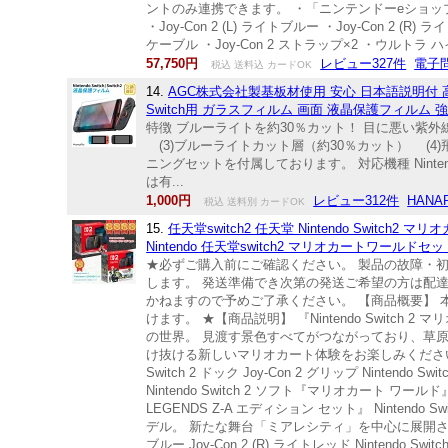
ントのみ連携できます。 ・「ニンテンドーeショップ」で
・Joy-Con 2 (L) ライトブルー ・Joy-Con 2 (R) 
ケーブル ・Joy-Con 2 ストラップ×2 ・ウルトラ 
57,750円
レビュー327件
電子問
税込 送料込 カードOK
14.
AGC株式会社製基板材使用 安心 日本語説明付 高品質 【
Switch用 ガラスフィルム 画面 液晶保護フィルム
特徴 ブルーライトを約30％カット！ 目に悪い紫外
(3)ブルーライトカット層（約30％カット） (4
ニングセットを付属しております。 対応機種 Nintendo
は有...
1,000円
レビュー312件
HANA
税込 送料別 カードOK
15.
任天堂switch2 任天堂 Nintendo Switc
Nintendo 任天堂switch2 マリオカートワールドセット
★必ずご購入前にご確認ください。 製品の故障・
します。 発送準備でき次第の発送ご希望の方は配
かねますので予めご了承ください。 【商品概要】 本商
けます。 ★【商品説明】 『Nintendo Switc
の世界。 見渡す景色すべてがつながっており、草
け抜ける新しいマリオカート体験をお楽しみください。 【セット内容】
Switch 2 ドック Joy-Con 2 グリップ Ninten
Nintendo Switch 2 ソフト『マリオカート ワ
LEGENDS Z-A エディション セット』 Nintendo Sw
デル。 新たな舞台「ミアレシティ」を中心に展開されるポケモ
ブルー Joy-Con 2 (R) ライトレッド Nintendo Swi