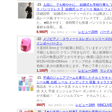
-23.
上品に、でも軽やかに。 結婚式も学校行事も “
ス パンツドレス 】 結婚式 レディース 袖あり フォ
詳細説明 「結婚式やパーティーのドレスは動きにくい
品レース袖 オケージョンパンツドレスです。 上
た。 ■動きやすく、長時間でも快適 パンツスタイ
素材を採用し、長...
8,980円
レビュー20件
パーテ
税込 送料込 カードOK
-22.
メゾピアノ・スウィートエレガントシリーズの新
インボーパーク＞
※直径8.0mmまでの鉛筆に対応していますメゾピ
子様にも安心◎ クランプ付きなので、机と鉛筆削り
との芯の角度は25°とがりすぎない角度に設計され
W135×H130×D83mm ・クランプ付き ※
色味に多少の差異が生じます。予めご了承ください
1,100円
レビュー19件
ランド
税込 送料別 カードOK
-21.
平成のジュニアブームを牽引したナルミヤキャラ
シール帳 台紙 シール インデックス 収集 キャラク
商品名: サンスター文具 ナルミヤキャラクターズ シ
供 大人 平成 エンジェルブルー ポンポネット メ
が大集結！ 「エンジェルブルー ナカムラくん」
ルッ...
880円
レビュー18件
INNCLIV
税込 送料別 カードOK
-20.
【★お名前シール特典】立体的な薔薇のブーケ