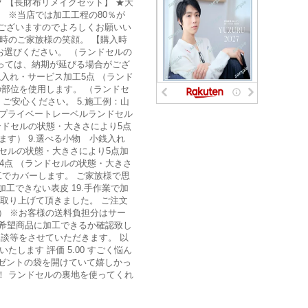
 【長財布リメイクセット】 ★大
 ※当店では加工工程の80％が
がございますのでよろしくお願いい
時のご家族様の笑顔。 【購入時
お選びください。 （ランドセルの
よっては、納期が延びる場合がござ
入れ・サービス加工5点 （ランド
の部位を使用します。 （ランドセ
ご安心ください。 5.施工例：山
.プライベートレーベルランドセル
ンドセルの状態・大きさにより5点
ます） 9.選べる小物 小銭入れ
ドセルの状態・大きさにより5点加
工4点 （ランドセルの状態・大きさ
工でカバーします。 ご家族様で思
工できない表皮 19.手作業で加
取り上げて頂きました。 ご注文
） ※お客様の送料負担分はサー
ご希望商品に加工できるか確認致し
談等をさせていただきます。 以
ます 評価 5.00 すごく悩ん
レゼントの袋を開けていて嬉しかっ
！ ランドセルの裏地を使ってくれ