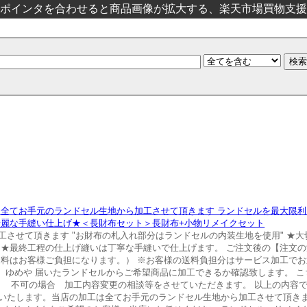
ポインタを合わせると商品画像が拡大する、楽天市場買物支援
は全てお手元のランドセル生地から加工させて頂きます ランドセルを最大限
綺麗な手縫い仕上げ★＜長財布セット＞長財布+小物リメイクセット
させて頂きます "お財布の札入れ部分はランドセルの内装生地を使用" ★
★最終工程の仕上げ縫いは丁寧な手縫いで仕上げます。 ご注文後の【注文の流
送料はお客様ご負担になります。） ※お客様の送料負担分はサービス加工でお
 （株）ゆめや 届いたランドセルからご希望商品に加工できるか確認致します。 
。 不可の場合 加工内容変更の相談等をさせていただきます。 以上の内容で
いたします。当店の加工は全てお手元のランドセル生地から加工させて頂きま