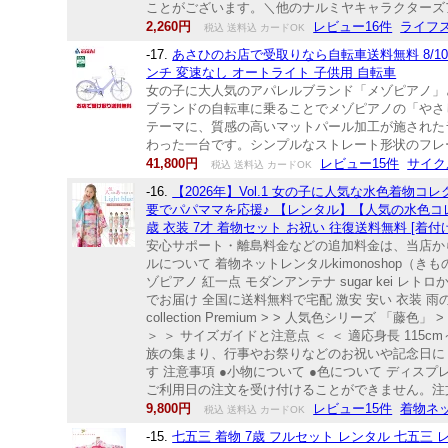
ことがございます。＼他のナルミヤキャラクターズアイテム
2,260円
レビュー16件
ライフ
税込 送料込 カードOK
-17.
あさひのお店で受取りなら自転車送料無料 8/10〜
ンチ 変速なし オートライト 子供用 自転車
女の子に大人気のアパレルブランド「メゾピアノ」
ブランドの自転車に乗ることでメゾピアノの「やさ
テーマに、質感の高いマットパール加工が施された
わった一台です。シンプルなストレート形状のフレーム
41,800円
レビュー15件
サイク
税込 送料込 カードOK
-16.
【2026年】Vol.1 女の子に人気な水色着
要でパパママを応援♪ 【レンタル】【人気の水色コレクション
歳 衣装 7才 着物セット お祝い 往復送料無料 [着
安心サポート・離島料金などの追加料金は、当店からの
ルについて 着物ネットレンタルkimonoshop（き
ゾピアノ 紅一点 モダンアンテナ sugar kei
でお届け 全国に送料無料で宅配 激安 安い 衣装 雨の日も体調不良も安心 簡単
collection Premium > > 人気色シリーズ 「
＞ ＞ サイズガイドと注意点 ＜ ＜ 適応身長 11
族の集まり、行事やお祭りなどのお祝いや記念日に レ
す 注意事項 ●小物について ●色について ディ
ご利用日の注文を受け付けることができません。注
9,800円
レビュー15件
着物ネッ
税込 送料込 カードOK
-15.
七五三 着物 7歳 フルセット レンタル 七五三 