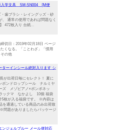
文具 SM-SN004 [M便
ズ・歯ブラシ・レイングッズ・砂
が、 通常の使用であれば問題なく
2枚入り 台紙...
切日：2019年02月18日 ページ
つかいたくなる。「ことわざ」「慣用
 その他
ォーターインシール絶対入ります シ
長が出荷日毎にセレクト！ 夏に
 ボンボンドロップシール ナルミヤ
ターズ メゾピアノ×ポンポネッ
 リラックマ なかよし 10個 福袋
計5枚が入る福袋です。 ※内容は
検品を通過している商品のみ出荷致
 ※問題がありましたらパッケージ
エンジェルブルー メール便対応