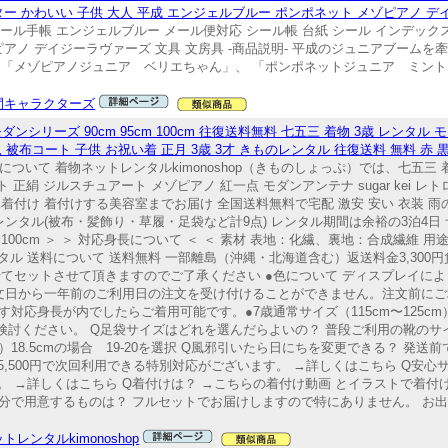
ター かわいい 子供 大人 平成 エンジェルブルー ポンポネット メゾピアノ デ
ール手帳 エンジェルブルー メール便対応 シール帳 台紙 シール インデックス
ゾピアノ デイジーラヴァーズ 文具 文房具 -商品説明- 平成のジュニアブーム
、「メゾピアノジュニア ベリエちゃん」、 「ポンポネットジュニア ミ
間キャラクターズ
ンシリーズ 90cm 95cm 100cm 往復送料無料 七五三 着物 3歳 レンタル 
布コート 子供 お祝い着 正月 3歳 3才 きものレンタル 往復送料 無料 赤 黒 90c
ンタルについて 着物ネットレンタルkimonoshop（きものしょっぷ）では、七五三 
ト 正絹 ジルスチュアート メゾピアノ 紅一点 モダンアンテナ sugar kei 
着付け 着付けする美容室までお届け 全国送料無料で宅配 激安 安い 衣装 雨
タル(被布・髪飾り・草履・足袋など計9点) レンタル期間は余裕の3泊4日 サイ
〜100cm ＞ ＞ 対応身長について ＜ ＜ 素材 表地：化繊、裏地：合成繊維 用
タル 送料について 送料無料 一部離島（沖縄・北海道含む）返送料金3,300円
てセットさせて頂きますのでご了承ください ●色について ディスプレイに
注文日から一年前のご利用日の注文を受け付けることができません。注文前に
応身長が内でしたらご着用可能です。●7歳通常サイズ（115cm〜125cm） →
非ご検討ください。 Q足袋サイズはどれを選んだらよいの？ 普段ご利用の靴の
）18.5cmの場合 19-20を選択 Q風邪引いたら日にちを変更できる？ 発
,500円で次回利用できる特別対応がございます。 →詳しくはこちら Q安心
 →詳しくはこちら Q着付けは？ →こちらの着付け動画 とイラストで着付
自分で用意するものは？ フルセットでお届けしますので特にありません。 お
トレンタルkimonoshop