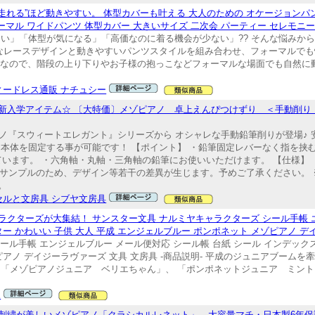
走れる”ほど動きやすい。 体型カバーも叶える 大人のための オケージョンパン
ーマル ワイドパンツ 体型カバー 大きいサイズ 二次会 パーティー セレモニー N
」「体型が気になる」「高価なのに着る機会が少ない」?? そんな悩みから生ま
品なレースデザインと動きやすいパンツスタイルを組み合わせ、フォーマルで
ルなので、階段の上り下りやお子様の抱っこなどフォーマルな場面でも自然に
ィードレス通販 ナチュシー
入学アイテム☆ 〔大特価〕メゾピアノ 卓上えんぴつけずり ＜手動削り・
アノ『スウィートエレガント』シリーズから オシャレな手動鉛筆削りが登場♪
本体を固定する事が可能です！ 【ポイント】 ・鉛筆固定レバーなく指を挟
ています。 ・六角軸・丸軸・三角軸の鉛筆にお使いいただけます。 【仕様】
商品写真はサンプルのため、デザイン等若干の差異が生じます。予めご了承ください
。
セルと文房具 シブヤ文房具
クターズが大集結！ サンスター文具 ナルミヤキャラクターズ シール手帳 
ター かわいい 子供 大人 平成 エンジェルブルー ポンポネット メゾピアノ デ
ール手帳 エンジェルブルー メール便対応 シール帳 台紙 シール インデックス
ゾピアノ デイジーラヴァーズ 文具 文房具 -商品説明- 平成のジュニアブーム
、「メゾピアノジュニア ベリエちゃん」、 「ポンポネットジュニア ミ
E
刺繍が美しいメゾピアノ「クラシカルレネット」。大容量マチ・日本製6年保