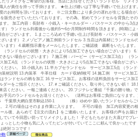
したリメイクをご希望のお客様、当店にお任せください ランドセル リメイク
職人が責任を持って手掛けます。 ★仕上げ縫いは丁寧な手縫いで仕上げます。
程度のお時間を頂いております。 ※ご注文数により多少の遅れが生じる場合
ルを販売させていただいております。 その為、初めてランドセルを背負たその
す。 加工内容：長財布・小銭入・キーホルダー・パスケース の中から3点
す） ランドセル到着後から後約5〜6か月間制作時間を頂きます。(時期に
場合がございます。 1.まごころ込めて手縫い仕上げ長財布・パスケース・小銭
ざいます） 2.メゾピアノ施工例前ランドセル 3.当店は内装材にランドセル
います） 4.裁断指示書をメールしたします。ご確認後 裁断をいたします。 
 （ランドセルの状態・大きさにより5点加工できない場合がございます） 6
できない場合がございます） 7.施工例：バービー（サービス加工3点） （ラ
ビス加工4点 （ランドセルの状態・大きさにより5点加工できない場合がござい
ださい。 10.小銭入れ 11.半カブセランドセル サービス加工5点 （ラン
内装材説明 13.内装革 牛革仕様 カード収納8枚可 14.施工例 サービス加
装はランドセルの柄を加工 16.サービス加工。お客様の送料負担をサービス加
ーをご指示ください。 17.＃ご確認ください。取り外しできない鋲！ 18.加
店ください。一報ご連絡ください。 20.フジテレビ番組『千葉の贈り物』で
にお手元のランドセルをお送りください。 （送料はお客様ご負担になります。
3235 千葉県大網白里市駒込150-1 （株）ゆめや 届いたランドセルから
。 2.可の場合はそのまま作業に入ります。 不可の場合 加工内容変更の相
ール後、あらめて【注文の流れ】をご連絡いたします。 お客様の声をお届けいたし
置していて今回思い切ってリメイクしました！ 子どもたちがまた大喜びでプ
ちょっとした小物も気に入ってたピンが付いていてここに頼んで良かったです
は絶対ココです！
や鞄