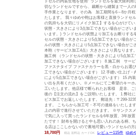
ドセルの内装生地を使用" ランドセルを最大限利用
切なランドセルですから、裁断から縫製まで一人の
手作業となります、その為 加工期間を6～8か月
たします。 我々ゆめや鞄はお客様と直接ランドセ
の気持ちを大切にリメイク加工】するを心がけていま
状態・大きさにより3点加工できない場合がございま
います。) ランドセルの状態より加工をお断りする
セルの状態・大きさにより5点加工できない場合がご
ルの状態・大きさにより5点加工できない場合がござ
本鞄（サービス加工4点）大きさにより異なります。
施工例 （ランドセルの状態・大きさにより5点加工
加工できない場合がございます） 8.施工例 サー
ファスナタイプ ファスナカラーを黒・白からお選びく
工できない場合がございます） 12.手縫い仕上げ・
により5点加工できない場合がございます） 15.内
い出を共有ください。※メールにてご希望のキーホルダ
工いたします。他店様で断られたお客様 是非、ご来
後の【注文の流れ】をご説明いたします。 1.弊社
ビス加工でお返しいたします。 郵送先：〒299-
ます。 こちらから加工可・不可の連絡をいたします
上の内容で進行させていただきます。 ※サンクスメ
で気に入って買ったランドセルを6年放置、3年放
たです！ 財布を開けると中も思い入れのある柄、
る店はここしかないので裏地可愛いランドセルの方
18,700円
レビュー115件
ゆめ
税込 送料込 カードOK