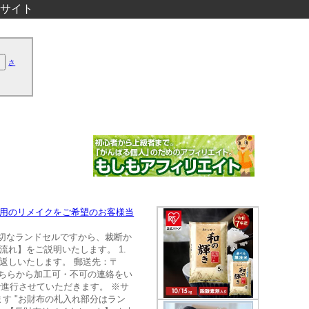
サイト
さ
利用のリメイクをご希望のお客様当
大切なランドセルですから、裁断か
れ】をご説明いたします。 1.
返しいたします。 郵送先：〒
こちらから加工可・不可の連絡をい
進行させていただきます。 ※サ
す "お財布の札入れ部分はラン