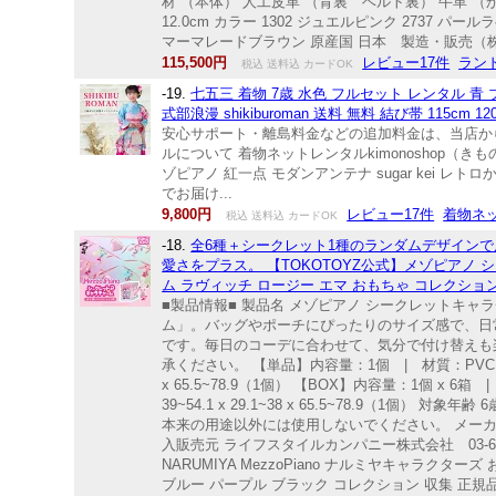
材 （本体） 人工皮革 （背裏 ベルト裏） 牛革 （かぶ
12.0cm カラー 1302 ジュエルピンク 2737 パー
マーマレードブラウン 原産国 日本 製造・販売（
115,500円
レビュー17件
ラン
税込 送料込 カードOK
-19.
七五三 着物 7歳 水色 フルセット レンタル 青 ブル
式部浪漫 shikiburoman 送料 無料 結び帯 115cm 12
安心サポート・離島料金などの追加料金は、当店からの
ルについて 着物ネットレンタルkimonoshop（き
ゾピアノ 紅一点 モダンアンテナ sugar kei
でお届け...
9,800円
レビュー17件
着物ネッ
税込 送料込 カードOK
-18.
全6種＋シークレット1種のランダムデザイン
愛さをプラス。 【TOKOTOYZ公式】メゾピアノ シ
ム ラヴィッチ ロージー エマ おもちゃ コレクション
■製品情報■ 製品名 メゾピアノ シークレットキ
ム」。バッグやポーチにぴったりのサイズ感で、日
です。毎日のコーデに合わせて、気分で付け替えも
承ください。 【単品】内容量：1個 | 材質：PVC・亜鉛合金
x 65.5~78.9（1個） 【BOX】内容量：1個 x 6箱
39~54.1 x 29.1~38 x 65.5~78.9
本来の用途以外には使用しないでください。 メーカー T
入販売元 ライフスタイルカンパニー株式会社 03-626
NARUMIYA MezzoPiano ナルミヤキャラクタ
ブルー パープル ブラック コレクション 収集 