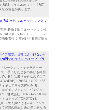
1cmX横23.5cmX奥行き
 3831 ジュエルホワイト 1597
異なる場合があります。
 着物 7歳 水色 フルセット レンタル
三 着物 7歳 フルセット レンタ
ル 7歳 正絹 ジルスチュアート メ
自分で簡単着付け 着付けする美容室ま
サイズ感で、日常にさりげない可
Piano べリエ ホイップ プラ
れる「シークレットキャラチャー
りで、手にしたときの喜びも格別
れているとは限りませんのでご了
H)：39~54.1 x 29.1~38
| フィギュアサイズ(WxDxH)：
を口の中には絶対に入れないでください。
式会社 03-6262-8580 輸
 トコトイズ TOKOTOYZ
 箱買い 大人買い かわいい ピンク
よって実際の商品と色が多少異なる