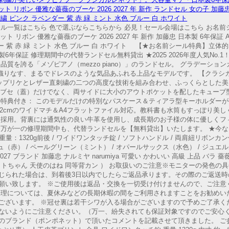
ネット リボン 優雅な薔薇のブーケ 2026 2027 年 新作 ランドセル 女の子 加
刺繍 ピンク ラベンダー 紫 赤 緑 ミント 水色 ブルー 白 ホワイト
ル一覧はこちら 色で選ぶならこちらから 必見！セール会場はこちら お名前
レネット リボン 優雅な薔薇のブーケ 2026 2027 年 新作 加藤忠 日本製 6年保証
ダー 紫 赤 緑 ミント 水色 ブルー 白 ホワイト 【★お名前シール特典】立
年保証 修理期間中の代替ランドセル無料貸出 ★2025 2026年度人気No.
質を誇る「メゾピアノ（mezzo piano）」のランドセル。 グラデーショ
織りなす、まるでドレスのような気品あふれる上品なモデルです。 【クラシ
アップリケとレザー直刺繍の二つの高度な技術を組み合わせ、ふっくらとした
 カブセ（蓋）だけでなく、両サイドに大小のアウトポケットを配したキュー
ル特典付き： このモデルだけの特別なパスケース＆ティアラ型キーホルダーが
12cmのワイドマチ＆A4フラットファイル対応。教科書も水筒もすっぽり美し
を採用。背裏には通気性の良い牛革を使用し、成長期のお子様の体に優しくフィ
。万が一の修理期間中も、代替ランドセルを【無料貸出】いたします。 ★今
 重量：1320g前後 / ワイドワンタッチ錠 / ソフトハンドル / 両肩紐リボン
ュ（赤） / ペールグリーン（ミント） / オパールサックス（水色） / ジュエ
27 ブランド 加藤忠 ナルミヤ narumiya 可愛い かわいい 高級 上品 バラ 薔
フィットちゃん 天使のはね 同等背カン ） お取扱いのご注意※モニターの発色
じられた場合は、到着後3日以内でしたらご返品承ります。その際のご返送時
願い致します。 ※ご使用後は返品・交換を一切受け付けませんので、ご注意
理については、夏休みなどの長期休暇の間をご利用されますことをお勧めい
ございます。 ※冠せ裏は若干シワが入る場合がございますので予めご了承く
ないようにご注意ください。（万一、紛失されても保証対象ですのでご安心く
のブランド（ポンポネット）で頂いたコメントを記載させて頂きました。 ご