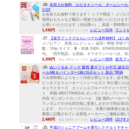
-28.
名前入れ無料 おなまえシール ネームシール メ
1/10]
お名前入れ無料で承ります！ シブヤ限定！ メゾ
場用おもちゃなど幅広い用途でお使いいただけます
お使いいただけます（当社調べ）。高温・長時間の加熱
1,430円
レビュー31件
ランド
税込 送料別 カードOK
-27.
【楽天ブックスならいつでも送料無料】 はじめて
メゾピアノ 辞典コレクション 金田一秀穂 学研プラス
数：744p サイズ：事・辞典 ISBN：978405
句」「四字熟語」も収録。キラキラシールつき。幼児
2,200円
レビュー30件
楽天ブ
税込 送料込 カードOK
-26.
ぬいぐるみ グッズ 爆買 夏ギフトお中元 誕生
ール4枚＆バインダー1枚の5点セット 新品 *即納
※出荷時期によりセット内容が異なります。必ず商
ピッタリなウォーターインシール入り 何が届くかは開け
キャラクターズ エンジェルブルー×デイジーラヴァーズ
ト 30個 4901770040141 ボンボンドロップシ
内容 ボンボンドロップシール 1枚 国内メーカー 
ランダムですが出荷日毎に変更しますので同出荷日
します。 ※パッケージのスレ、水量の個体差があ
裏面に記載されている製造メーカーへご連絡お願い
2,480円
レビュー28件
ほびすと
税込 送料別 カードOK
-25.
平成のジュニアブームを牽引したナルミヤキャラ