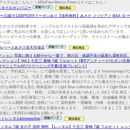
はこちら／ ＼MilleFée×Mezzo Pianoコスメはこちら／
スタイルカンパニー
11最大1200円OFFクーポンあり【送料無料】あさひ メゾピアノ BAA -O
とのコラボ自転車です。シンプルなテイストかつ高級感を高めたデザインで
しい夢に包まれた世界」を楽しんでほしいという思いが込められています。
ラベンダーカラーの車体、2トーンカラーグリップや、ラインストーンが施さ
は...
ルベースあさひ楽天市場店
物コレクション 写真に映える鮮やかな一着で、雨の日・体調不良の延期も柔軟対
】Vol.1 七五三 着物 7歳 フルセット [青][アンティーク/モダン/古典][115
付けマニュアル付] [クリーニング不要/足袋プレゼント]
「予約成立メール」にて価格を変更してお知らせします kimonoshopの七五
ものしょっぷ）では、七五三 着物 7歳 フルセット レンタル 七五三 着物 レンタ
 レトロからアンティークまで おしゃれ 髪飾り付き 着付けマニュアル着きだから
返却> > Light Blue collection Vol.2 > > Light Blue collectio
藤色」 > > 人気色シリーズ 「桜色」 人気の水色きものあつめました Vol.1 寸法 身丈：
5cm～125cm＞＞対応身長について＜＜ 素材 表地：化繊、裏地：合成繊維 用
ンタル期間 3泊4日 送料について 送料無料 一部離島（沖縄・北海道含む）返
スプレイによって色味が多少異なる場合があります。 【利用日につきまして】 
文前にご利用日の確認をお願いします。
トレンタルkimonoshop
レンタル 7歳 女の子 送料 無料 【レンタル】七五三 着物 7歳 フルセット レン