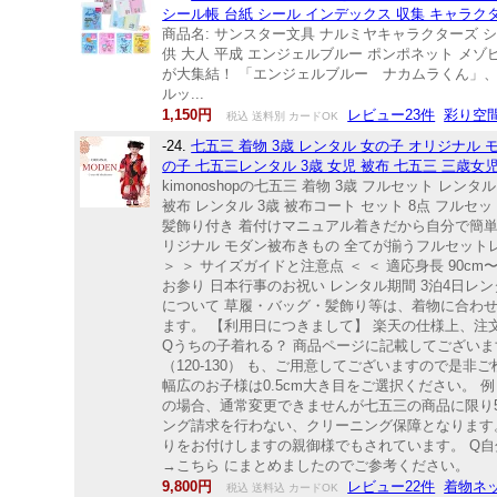
シール帳 台紙 シール インデックス 収集 キャラク
商品名: サンスター文具 ナルミヤキャラクターズ シ
供 大人 平成 エンジェルブルー ポンポネット メ
が大集結！ 「エンジェルブルー ナカムラくん」
ルッ...
1,150円
レビュー23件
彩り空
税込 送料別 カードOK
-24.
七五三 着物 3歳 レンタル 女の子 オリジナル モダ
の子 七五三レンタル 3歳 女児 被布 七五三 三歳女児 被
kimonoshopの七五三 着物 3歳 フルセット レ
被布 レンタル 3歳 被布コート セット 8点 フルセッ
髪飾り付き 着付けマニュアル着きだから自分で簡単
リジナル モダン被布きもの 全てが揃うフルセットレン
＞ ＞ サイズガイドと注意点 ＜ ＜ 適応身長 90cm
お参り 日本行事のお祝い レンタル期間 3泊4日レン
について 草履・バッグ・髪飾り等は、着物に合わせ
ます。 【利用日につきまして】 楽天の仕様上、
Qうちの子着れる？ 商品ページに記載してございます対
（120-130） も、ご用意してございますので是
幅広のお子様は0.5cm大き目をご選択ください。 例
の場合、通常変更できませんが七五三の商品に限り5
ング請求を行わない、クリーニング保障となります。
りをお付けしますの親御様でもされています。 Q
→こちら にまとめましたのでご参考ください。
9,800円
レビュー22件
着物ネッ
税込 送料込 カードOK