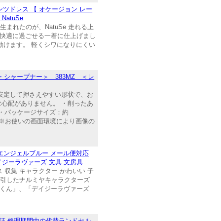
ツドレス 【 オケージョン レー
atuSe
れたのが、NatuSe 走れる上
も快適に過ごせる一着に仕上げまし
動けます。 軽くシワになりにくい
シャープナー＞ 383MZ ＜レ
 安定して押さえやすい形状で、お
む心配がありません。 ・削ったあ
 ・パッケージサイズ：約
。 ※お使いの画面環境により画像の
エンジェルブルー メール便対応
イジーラヴァーズ 文具 文房具
 収集 キャラクター かわいい 子
を牽引したナルミヤキャラクターズ
ントくん」、「デイジーラヴァーズ
証 修理期間中の代替ランドセル