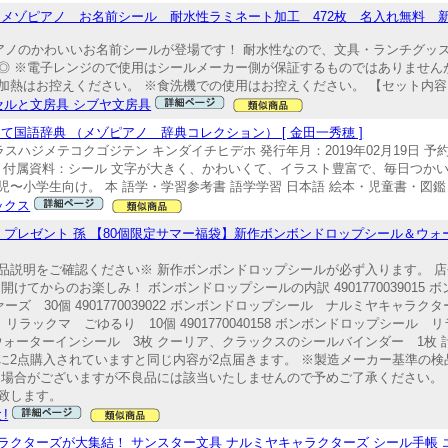
ゾピアノ お名前シール 耐水性ラミネート加工 472枚 名入れ無料 新入学
ピアノのかわいいお名前シールが登場です！ 耐水性なので、文具・ランチグッ
◎ ※電子レンジので使用はシールメーカー側が保証するものではありません
はお控えください。 ※食洗機での使用はお控えください。 【セット内容】 47
セルと文房具 シブヤ文房具
国語辞典 （メゾピアノ 辞典コレクション） [ 金田一秀穂 ]
ハジメテコクゴジテン キンダイチヒデホ 発行年月：2019年02月19日 予約締
3048264 付属資料：シール 文字が大きく、かわいくて、イラスト豊富で、毎日
〜小学生向け。 本 語学・学習参考書 語学学習 日本語 絵本・児童書・図鑑
ックス
日 プレゼント 孫 【80個限定サマー福袋】新作ボンボンドロップシール＆ウ
品説明をご確認ください※ 新作ボンボンドロップシールが必ず入ります。 店
てからのお楽しみ！ ボンボンドロップシールの内訳 4901770039015
 30個 4901770039022 ボンボンドロップシール ナルミヤキャラク
ール リラックマ ごゆるり 10個 4901770040158 ボンボンドロップシール
ウォーターインシール 3枚 クーリア、クラックスのシールバインダー 1枚 
に2点購入されていますと同じ内容が2点届きます。 ※製造メーカー基準の
る場合がございますが不良品には該当いたしませんので予めご了承ください。
致します。
!
クターズが大集結！ サンスター文具 ナルミヤキャラクターズ シール手帳 