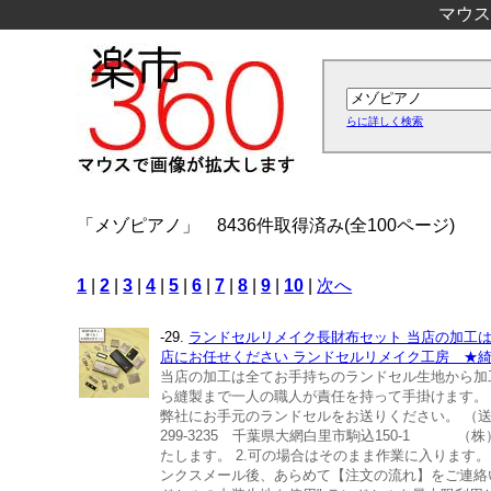
マウス
らに詳しく検索
「メゾピアノ」
8436件取得済み(全100ページ)
1
|
2
|
3
|
4
|
5
|
6
|
7
|
8
|
9
|
10
|
次へ
-29.
ランドセルリメイク長財布セット 当店の加工
店にお任せください ランドセルリメイク工房 ★
当店の加工は全てお手持ちのランドセル生地から加工
ら縫製まで一人の職人が責任を持って手掛けます。 
弊社にお手元のランドセルをお送りください。 （
299-3235 千葉県大網白里市駒込150-1
たします。 2.可の場合はそのまま作業に入ります
ンクスメール後、あらめて【注文の流れ】をご連絡