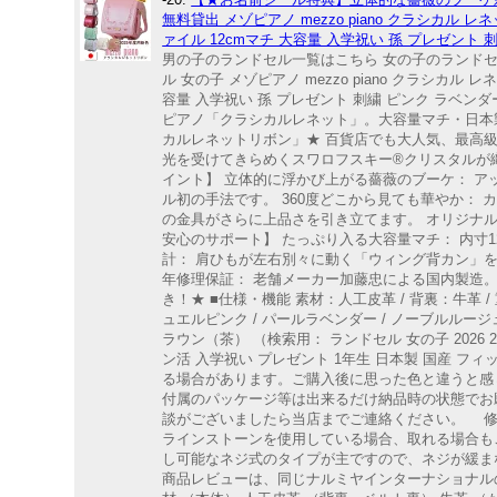
無料貸出 メゾピアノ mezzo piano クラシカル レ
ァイル 12cmマチ 大容量 入学祝い 孫 プレゼント 
男の子のランドセル一覧はこちら 女の子のランドセ
ル 女の子 メゾピアノ mezzo piano クラシカル 
容量 入学祝い 孫 プレゼント 刺繍 ピンク ラベン
ピアノ「クラシカルレネット」。大容量マチ・日本製6
カルレネットリボン」★ 百貨店でも大人気、最高級品
光を受けてきらめくスワロフスキー®クリスタルが
イント】 立体的に浮かび上がる薔薇のブーケ： 
ル初の手法です。 360度どこから見ても華やか：
の金具がさらに上品さを引き立てます。 オリジナ
安心のサポート】 たっぷり入る大容量マチ： 内寸
計： 肩ひもが左右別々に動く「ウィング背カン」
年修理保証： 老舗メーカー加藤忠による国内製造
き！★ ■仕様・機能 素材：人工皮革 / 背裏：牛革 /
ュエルピンク / パールラベンダー / ノーブルルージ
ラウン（茶） （検索用： ランドセル 女の子 2026 20
ン活 入学祝い プレゼント 1年生 日本製 国産 
る場合があります。ご購入後に思った色と違うと感
付属のパッケージ等は出来るだけ納品時の状態でお
談がございましたら当店までご連絡ください。 修
ラインストーンを使用している場合、取れる場合も
し可能なネジ式のタイプが主ですので、ネジが緩ま
商品レビューは、同じナルミヤインターナショナル