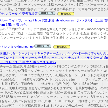
せ裏） 人工皮革プリント 金具 ワイドワンタッチ錠 重量 1320g 内寸 約 縦3
ルラベンダー 1043 ノーブルルージュ 1133 ペールグリーン1170 オパールサックス
株）加藤忠 その他注意事項 モニターの発色の具合によって実際のものと色が
ドセル ワールド 楽天市場店
ー ライトブルー light blue 式部浪漫 shikiburoman 【レンタル】七五三
0cm 125cm 青 水色
「予約成立メール」にて価格を変更してお知らせします kimonoshopの七五
ものしょっぷ）では、七五三 着物 7歳 フルセット レンタル 七五三 着物 レンタ
 レトロからアンティークまで おしゃれ 髪飾り付き 着付けマニュアル着きだから
トレンタルkimonoshop
で展開される「シークレットキャラチャーム」。バッグやポーチにぴったりの
ークレットキャラチャーム 全6種+シークレット ナルミヤキャラクターズ Mezzo
 トコトイズ 子供 大人 ボックス 箱買い
ャラチャーム 製品説明 全6種＋シークレット1種のランダムデザインで展開さ
常にさりげない可愛さをプラス。シークレットキャラクターは特別感たっぷ
楽しめます。 ※1BOXでご購入いただいた場合でも、シークレットが封入さ
 | 外箱サイズ(WxDxH)：66 x 66 x 91mm | フィギュアサイズ(WxDx
 | 材質：PVC・亜鉛合金 | 外箱サイズ(WxDxH)：204 x 135 x 95mm 
（1個） 対象年齢 6歳以上 使用上の注意 窒息などの危険がありますので、包装材や本品
OKOTOYZ 原産国 中国 商品区分 ホビー 広告文責 ライフスタイルカンパニー株
2-8580 キーワード メゾピアノ シークレット キャラ チャーム 6種 ナルミヤ
ーズ おもちゃ 玩具 toy 持ち運び バッグ ポーチ キーホルダー 付け替え ボックス
正規品 注意事項 ※※お客様の閲覧されますパソコンのモニターや、携帯電話に