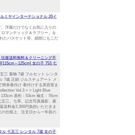
 ナルミヤインターナショナル 20イ
す。洋服だけでなくお気に入りの
「ロマンティック＆ラブリー」を
れたバスケット等、細部にもこだ
応。往復送料無料＆クリーニング不
cm～125cm] 女の子 753 七
三 着物 7歳 フルセット レンタ
ル 7歳 正絹 ジルスチュアート メ
自分で簡単着付け 着付けする美容室ま
n Vol.3 > > Light Blue
133cm 肩裄：53cm 袖丈：76cm
途 七五三、七草、記念写真撮影、家
送料金3,300円負担いただきま
楽天の仕様上、注文日から一年前の
タル 七五三 レンタル 7歳 女の子