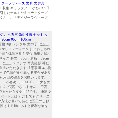
イジーラヴァーズ 文具 文房具
 収集 キャラクター かわいい 子
を牽引したナルミヤキャラクターズ
ントくん」、「デイジーラヴァーズ
モダン 七五三 3歳 被布 セット 女
m 95cm 100cm
着物 3歳 レンタル 女の子 七五三
レトロからアンティークまで おしゃれ
の日も体調不良も安心 簡単返却オ
ズ 身丈：76cm 肩裄：39cm
途 七五三 スタジオ 写真撮影 神社
負担いただきます 注意事項 ●小物
よって色味が多少異なる場合があり
ご利用日の確認をお願いします。
小さめ（110-120） →大きめ
サイズで問題ございません。 甲高、
送前であったら変更可能です。 発送後
サポートとは？ 汚してもクリーニ
け方法が書いてある七五三のしお
出掛けする時にあると便利な物を