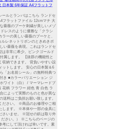
藤忠 日本製 6年保証 A4フラットフ
シールとランバはこちら ランドセ
 A4フラットファイル 12cmマチ 大
体的な薔薇のブーケ刺繍が美しいメゾ
1！ドレスのように優雅な「クラシ
ンカラーの美しい薔薇のブーケと、
カルレネットリボンのときめきポ
美しい薔薇を表現。これはランドセ
ブ型は非常に希少。ピンクゴールド
付属します。 【抜群の機能性と
く収納できます。 背負いやすい設
ットします。 安心の日本製＆6
なら「お名前シール」の無料特典つ
カン付き ■カラーバリエーション ジ
ルホワイト（白） / マーマレードブ
薇 花柄 フラワー 紺色 青 白色 ラ
の具合によって実際のものと色が異な
の送料はご負担お願い致します。
ください。 ※商品のお修理やご相
たします。 ※本体や一部の金具に
ださいませ。 ※冠せの鋲は取り外
ださい。） ※こちらのベージの
参考にして頂ければ幸いです。素