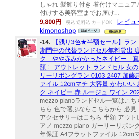
しゃれ 髪飾り付き 着付けマニュア
付けする美容室までお届け...
レビュ
9,800円
税込 送料込 カードOK
kimonoshop
-14.
【残り3色★半額セール】ランドセル
期間中の代替ランドセル無料貸出 
ク やや赤みかかったネイビー 真
額！ アウトレット ランドセル 女の子 メ
リーリボングラン 0103-2407 加
ァイル 12cmマチ 大容量 かわいい
ク ネイビー 赤 ルージュ ワイン 20
mezzo pianoランドセル一覧は
ちら 色で選ぶならこちらから 必見
アクセサリーはこちら 半額 アウト
アノ mezzo piano ガーリーリボング
年保証 A4フラットファイル 12cm