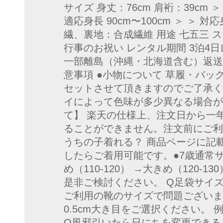
サイズ 身丈：76cm 肩裄：39cm 
適応身長 90cm〜100cm ＞ ＞ 
繊、裏地：合成繊維 用途 七五三 ス
行事のお祝い レンタル期間 3泊4
一部離島（沖縄・北海道含む）返送料
意事項 ●小物について 草履・バ
セットさせて頂きますのでご了承く
イによって色味が多少異なる場合が
て】 楽天の仕様上、注文日から一
ることができません。注文前にご利
うちの子着れる？ 商品ページに記
したらご着用可能です。●7歳通常サイ
め（110-120） →大きめ（120-
是非ご検討ください。 Q足袋サイ
ご利用の靴のサイズで問題ございま
0.5cm大き目をご選択ください。 例）
Q風邪引いたら日にちを変更できる