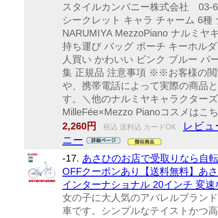
スタイルカンパニー株式会社 03-62
シークレット キャラ チャーム 6種 
NARUMIYA MezzoPiano ナル
持ち運び バッグ ポーチ キーホルダ
人買い かわいい ピンク ブルー パ
集 正規品 注意事項 ※※お客様の
や、携帯電話によって実際の商品と
す。＼他のナルミヤキャラクターズ
MilleFée×Mezzo Pianoコスメは
レビュ
2,260円
税込 送料込 カードOK
ニー
-17.
あさひのお店で受取りなら自転車送
OFFクーポンあり【送料無料】あさひ 
インターナショナル 20インチ 変速
女の子に大人気のアパレルブランド
車です。シンプルなテイストかつ高