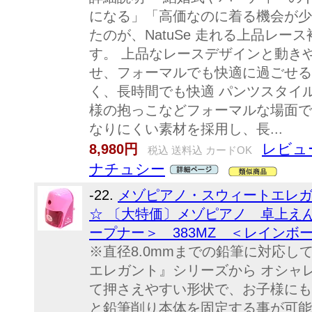
になる」「高価なのに着る機会が少
たのが、NatuSe 走れる上品レー
す。 上品なレースデザインと動き
せ、フォーマルでも快適に過ごせる
く、長時間でも快適 パンツスタイ
様の抱っこなどフォーマルな場面で
なりにくい素材を採用し、長...
レビュ
8,980円
税込 送料込 カードOK
ナチュシー
-22.
メゾピアノ・スウィートエレ
☆ 〔大特価〕メゾピアノ 卓上え
ープナー＞ 383MZ ＜レインボ
※直径8.0mmまでの鉛筆に対応し
エレガント』シリーズから オシャレ
て押さえやすい形状で、お子様にも
と鉛筆削り本体を固定する事が可能