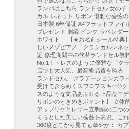
色で選ぶならこちらから 必見！セ
ランバはこちら ランドセル 女の子 メゾ
カル レネット リボン 優雅な薔薇のブー
日本製 6年保証 A4フラットファイル
プレゼント 刺繍 ピンク ラベンダー 
ホワイト 【★お名前シール特典
しいメゾピアノ「クラシカルレネッ
証 修理期間中の代替ランドセル無料貸出
No.1！ドレスのように優雅な「ク
店でも大人気、最高級品質を誇る「メゾ
ランドセル。 グラデーションカラ
受けてきらめくスワロフスキー®ク
スのような気品あふれる上品なモデ
リボンのときめきポイント】 立体
アップリケとレザー直刺繍の二つの
くらとした美しい薔薇を表現。これ
360度どこから見ても華やか： カ