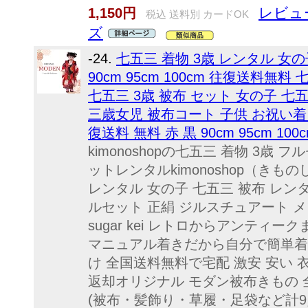
レビュ
1,150円
税込 送料別 カードOK
ズ
-24.
七五三 着物 3歳 レンタル 女
90cm 95cm 100cm 往復送料無
七五三 3歳 被布 セット 女の子 七
三歳女児 被布コート 子供 お祝い着 
復送料 無料 赤 黒 90cm 95cm 100
kimonoshopの七五三 着物 3歳
ットレンタルkimonoshop（きも
レンタル 女の子 七五三 被布 レンタ
ルセット 正絹 ジルスチュアート 
sugar kei レトロからアンティー
マニュアル着きだから自分で簡単着
け 全国送料無料で宅配 激安 安い 
返却オリジナル モダン被布きもの
(被布・髪飾り・草履・足袋など計9