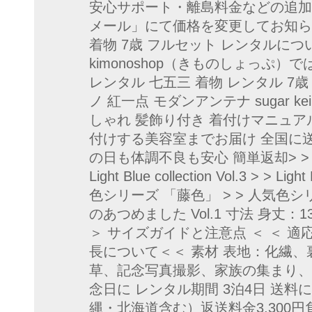
安心サポート・離島料金などの追加
メール」にて価格を変更してお知らせし
着物 7歳 フルセット レンタルに
kimonoshop（きものしょっぷ）
レンタル 七五三 着物 レンタル 7
ノ 紅一点 モダンアンテナ sugar 
しゃれ 髪飾り付き 着付けマニュア
付けする美容室までお届け 全国に送
の日も体調不良も安心 簡単返却> > Light Bl
Light Blue collection Vol.3 > > Lig
色シリーズ 「藤色」 > > 人気色
のあつめました Vol.1 寸法 身丈：13
＞ サイズガイドと注意点 ＜ ＜ 適応
長について＜＜ 素材 表地：化繊、
草、記念写真撮影、家族の集まり、
念日に レンタル期間 3泊4日 送料
縄・北海道含む）返送料金3,300円