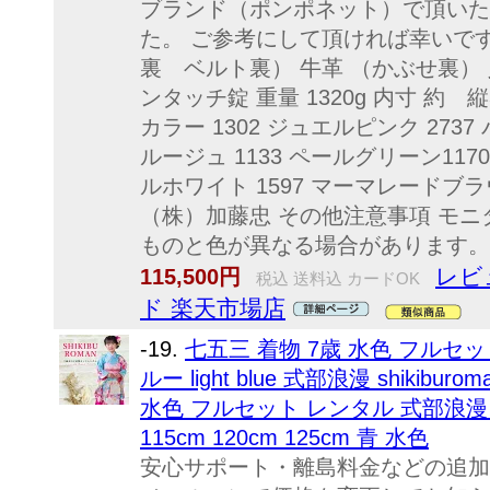
ブランド（ポンポネット）で頂いた
た。 ご参考にして頂ければ幸いです
裏 ベルト裏） 牛革 （かぶせ裏）
ンタッチ錠 重量 1320g 内寸 約 縦3
カラー 1302 ジュエルピンク 2737
ルージュ 1133 ペールグリーン117
ルホワイト 1597 マーマレードブ
（株）加藤忠 その他注意事項 モ
ものと色が異なる場合があります。
レビ
115,500円
税込 送料込 カードOK
ド 楽天市場店
-19.
七五三 着物 7歳 水色 フルセ
ルー light blue 式部浪漫 shiki
水色 フルセット レンタル 式部浪漫 sh
115cm 120cm 125cm 青 水色
安心サポート・離島料金などの追加