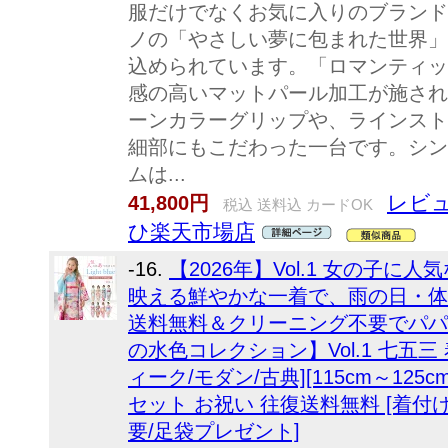
服だけでなくお気に入りのブランド
ノの「やさしい夢に包まれた世界」
込められています。「ロマンティッ
感の高いマットパール加工が施され
ーンカラーグリップや、ラインスト
細部にもこだわった一台です。シン
ムは...
レビュ
41,800円
税込 送料込 カードOK
ひ楽天市場店
-16.
【2026年】Vol.1 女の子
映える鮮やかな一着で、雨の日・体
送料無料＆クリーニング不要でパパ
の水色コレクション】Vol.1 七五三 
ィーク/モダン/古典][115cm～125cm
セット お祝い 往復送料無料 [着付
要/足袋プレゼント]