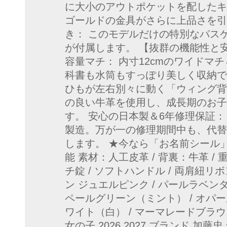
に大小のアウトポケットを配したキ
ゴールドの金具がさらに上品さを引
き： このモデルだけの特別なパス
が付属します。 【抜群の機能性と
容量マチ： 内寸12cmのワイドマ
科書も水筒もすっぽり美しく収納で
ひもが左右別々に動く「ウィング背
の良い牛革を使用し、成長期のお子
す。 安心の日本製＆6年修理保証
製造。万が一の修理期間中も、代替
します。 ★今なら「お名前シール
能 素材：人工皮革 / 背裏：牛革 / 
チ錠 / ソフトハンドル / 両肩紐
ン ジュエルピンク / パールラベンダ
ペールグリーン（ミント） / オパー
ワイト（白） / マーマレードブラ
女の子 2026 2027 ブランド 加藤忠