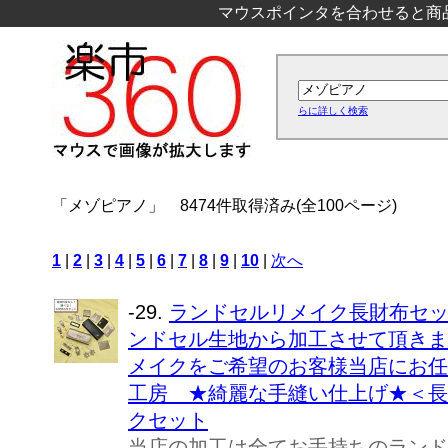
マウスポインタを合わせると商
らに詳しく検索
「メゾピアノ」
8474件取得済み(全100ページ)
1
|
2
|
3
|
4
|
5
|
6
|
7
|
8
|
9
|
10
|
次へ
-29.
ランドセルリメイク長財布セッ
ンドセル生地から加工させて頂きま
メイクをご希望のお客様当店にお任
工房 ★綺麗な手縫い仕上げ★＜長
クセット
当店の加工は全てお手持ちのランド