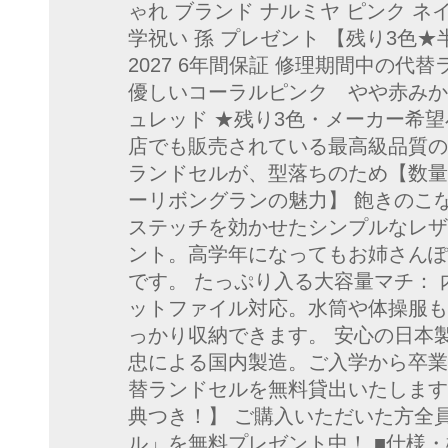
ゃれ ブランド ナルミヤ ピンク ネイビ
学祝い 孫 プレゼント 【残り3色★
2027 6年間保証 修理期間中の代
優しいコーラルピンク やや赤みか
ュレッド ★残り3色・メーカー希
店でも販売されている最高級品質の「メ
ランドセルが、型落ちのため【数量
ーリボングランの魅力】 飽きのこ
ステッチを効かせたシンプルなレザ
ント。高学年になってもお姉さんぽ
です。 たっぷり入る大容量マチ： 
ットファイル対応。水筒や体操服も
っかり収納できます。 安心の日本
忠による国内製造。ご入学から卒業
替ランドセルを無料貸出いたします
典つき！】 ご購入いただいた方全
ル」を無料プレゼント中！ ■仕様