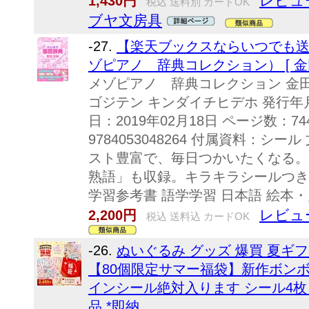
レビュ
1,430円
税込 送料別 カードOK
ブヤ文房具
-27.
【楽天ブックスならいつでも送
ゾピアノ 辞典コレクション） [ 金
メゾピアノ 辞典コレクション 金
ゴジテン キンダイチヒデホ 発行年月：
日：2019年02月18日 ページ数：74
9784053048264 付属資料：
スト豊富で、毎日つかいたくなる。
熟語」も収録。キラキラシールつき
学習参考書 語学学習 日本語 絵本
レビュ
2,200円
税込 送料込 カードOK
-26.
ぬいぐるみ グッズ 爆買 夏ギフ
【80個限定サマー福袋】新作ボン
インシール絶対入ります シール4枚
品 *即納