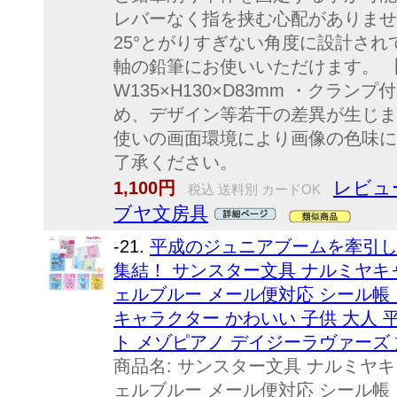
レバーなく指を挟む心配がありませ
25°とがりすぎない角度に設計され
軸の鉛筆にお使いいただけます。 
W135×H130×D83mm ・クラ
め、デザイン等若干の差異が生じま
使いの画面環境により画像の色味に
了承ください。
レビュ
1,100円
税込 送料別 カードOK
ブヤ文房具
-21.
平成のジュニアブームを牽引
集結！ サンスター文具 ナルミヤキ
ェルブルー メール便対応 シール帳 
キャラクター かわいい 子供 大人 
ト メゾピアノ デイジーラヴァーズ 
商品名: サンスター文具 ナルミヤ
ェルブルー メール便対応 シール帳 