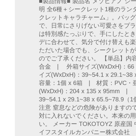
■製品情報■ 製品名 メゾピアノ 
明 全6種＋シークレット1種のラ
クレットキャラチャーム」。バッグ
で、日常にさりげない可愛さをプラ
は特別感たっぷりで、手にしたとき
デに合わせて、気分で付け替えも楽し
ただいた場合でも、シークレットが
のでご了承ください。 【単品】内容
合金 | 外箱サイズ(WxDxH)：66 
イズ(WxDxH)：39~54.1 x 29.1~3
容量：1個 x 6箱 | 材質：PV
(WxDxH)：204 x 135 x 95m
39~54.1 x 29.1~38 x 65.5~
注意 窒息などの危険がありますの
対に入れないでください。本来の用
い。 メーカー TOKOTOYZ 原産国
イフスタイルカンパニー株式会社 03-