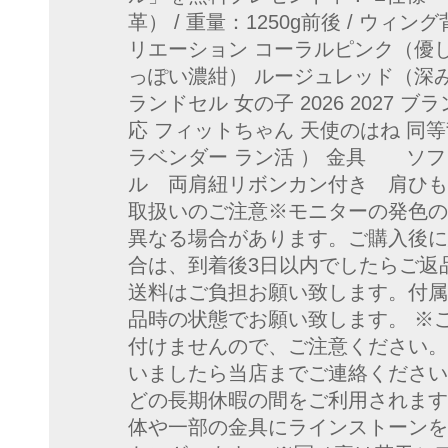
革） / 重量：1250g前後 / ウィン
リエーション コーラルピンク（優
っぽい濃紺） ルージュレッド（深
ランドセル 女の子 2026 2027 
応 フィットちゃん 天使のはね 同等背
ラベンダー ラン活 ） 金具 ソ
ル 両肩紐リボンカン付き 肩ひも
取扱いのご注意※モニターの発色の
異なる場合があります。ご購入後に
合は、到着後3日以内でしたらご返
送料はご負担お願い致します。付属
品時の状態でお願い致します。 ※
付けませんので、ご注意ください。
いましたら当店までご連絡くださ
どの長期休暇の間をご利用されます
体や一部の金具にラインストーンを