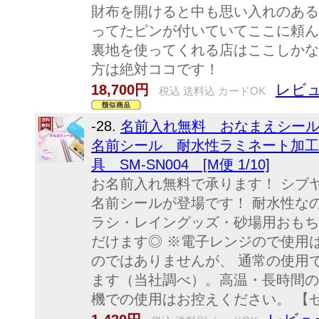
財布を開けると中も思い入れのある
ってたピンが付いていてここに頼ん
裏地を使ってくれる店はここしかな
方は絶対ココです！
レビュ
18,700円
税込 送料込 カードOK
-28.
名前入れ無料 おなまえシール
名前シール 耐水性ラミネート加工
具 SM-SN004 [M便 1/10]
お名前入れ無料で承ります！ シブ
名前シールが登場です！ 耐水性な
ラシ・レイングッズ・砂場用おもち
だけます◎ ※電子レンジので使用
のではありませんが、 通常の使用
ます（当社調べ）。高温・長時間の
機での使用はお控えください。 【セット