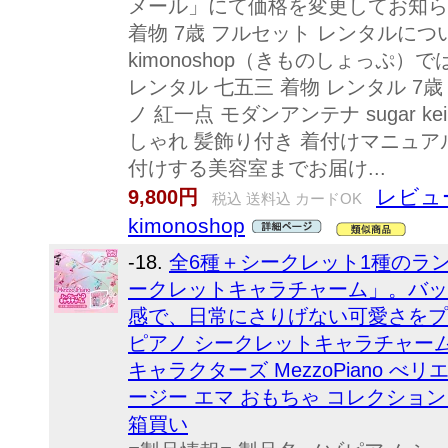
メール」にて価格を変更してお知らせし
着物 7歳 フルセット レンタルに
kimonoshop（きものしょっぷ）
レンタル 七五三 着物 レンタル 7
ノ 紅一点 モダンアンテナ sugar 
しゃれ 髪飾り付き 着付けマニュア
付けする美容室までお届け...
レビュ
9,800円
税込 送料込 カードOK
kimonoshop
-18.
全6種＋シークレット1種のラ
ークレットキャラチャーム」。バッ
感で、日常にさりげない可愛さをプラ
ピアノ シークレットキャラチャーム
キャラクターズ MezzoPiano べ
ージー エマ おもちゃ コレクション
箱買い