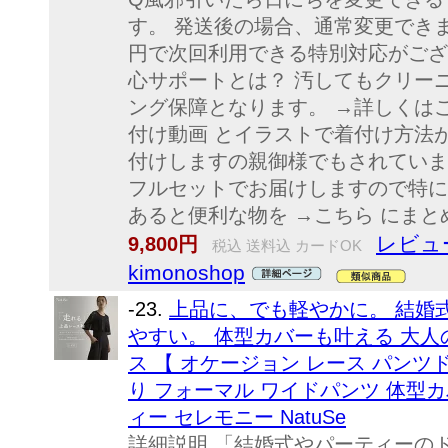
す。 発送後の場合、通常変更できま
円で次回利用できる特別対応がござ
心サポートとは？ 汚してもクリー
ング保障となります。 →詳しくはこ
付け動画 とイラストで着付け方法
付けしますの親御様でもされていま
フルセットでお届けしますので特に
あると便利な物を →こちら にま
レビュ
9,800円
税込 送料込 カードOK
kimonoshop
-23.
上品に、でも軽やかに。 結婚式
やすい。 体型カバーも叶える 大人
ス 【 オケージョン レース パンツ
り フォーマル ワイドパンツ 体型カ
ィー セレモニー NatuSe
詳細説明 「結婚式やパーティーの