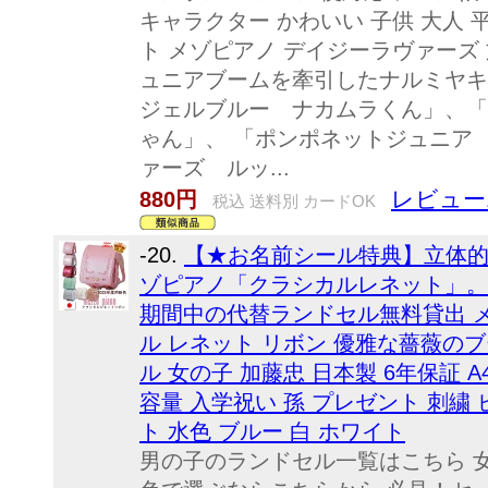
キャラクター かわいい 子供 大人 
ト メゾピアノ デイジーラヴァーズ 
ュニアブームを牽引したナルミヤキ
ジェルブルー ナカムラくん」、「
ゃん」、 「ポンポネットジュニア
ァーズ ルッ...
レビュー
880円
税込 送料別 カードOK
-20.
【★お名前シール特典】立体
ゾピアノ「クラシカルレネット」。
期間中の代替ランドセル無料貸出 メゾピ
ル レネット リボン 優雅な薔薇のブーケ
ル 女の子 加藤忠 日本製 6年保証 A
容量 入学祝い 孫 プレゼント 刺繍 
ト 水色 ブルー 白 ホワイト
男の子のランドセル一覧はこちら 