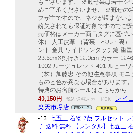
もございます。 ※冠せ裏は若干シ
めご了承くださいませ。 ※冠せの
プが主ですので、ネジが緩まないよ
紛失されても保証対象ですのでご安
売価格はメーカー商品タグに基づい
体） 人工皮革 （背裏 ベルト裏）
ント 金具 ワイドワンタッチ錠 重量 1
23.5cmX奥行き12.0cm カラー 1
1002 ルージュレッド 401 ルビ
（株）加藤忠 その他注意事項 モ
ものと色が異なる場合があります。 
特典のお名前シールはこちらから
レビュ
40,150円
税込 送料込 カードOK
楽天市場店
-13.
七五三 着物 7歳 フルセット レ
子 送料 無料 【レンタル】七五三 着