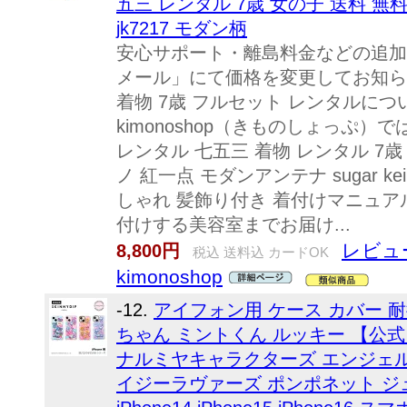
五三 レンタル 7歳 女の子 送料 無料115
jk7217 モダン柄
安心サポート・離島料金などの追加
メール」にて価格を変更してお知らせし
着物 7歳 フルセット レンタルに
kimonoshop（きものしょっぷ）
レンタル 七五三 着物 レンタル 7
ノ 紅一点 モダンアンテナ sugar 
しゃれ 髪飾り付き 着付けマニュア
付けする美容室までお届け...
レビュ
8,800円
税込 送料込 カードOK
kimonoshop
-12.
アイフォン用 ケース カバー 耐
ちゃん ミントくん ルッキー 【公式】SK
ナルミヤキャラクターズ エンジェル
イジーラヴァーズ ポンポネット ジュニア 