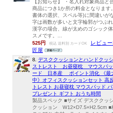
【お知らせ】 ・名入れ対象商品と
商品につき1か所の料金となります
書体の選択、スペル等)に間違いが
字は画数が多いと文字輪郭がつぶれ
漢字の場合、線が太めのゴシック体
スメです。...
レビュー
525円
税込 送料別 カードOK
匠屋
8.
デスククッションとハンドクッシ
ストレスト お昼寝枕 マウスパッ
ード 日本産 ポイント消化 《最大5
中》オフィスクッションセット 高反
トレスト お昼寝枕 マウスパッド パ
プレゼント ギフト おうち時間
製品スペック ■サイズ デスククッショ
クッション W12×D7.5×H2.5c