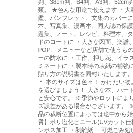
判、38cm判、B4判、A3判、52cm判
類。 ★色んな用途で使えます ・
鑑、パンフレット、文集のカバーに
本、写真集、漫画本、同人誌の保護
題集、ノート、レシピ、料理本、タ
ドのコートに ・大きな図面、楽譜
POP、メニューなど店舗で使うも
ーの防水に ・工作、押し花、イラ
ミネートに ・製本時の表紙の補強に
貼り方の説明書を同封いたします。
＊ 本のサイズは色々！ かけたい物
を選びましょう！ 大きな本、ハー
と安心です。 ※季節やロットにより
ズ誤差がある場合がございます。 
品の裁断位置によっては途中から始
質】ポリ塩化ビニール(UVカット仕様
ンボス加工 ・剥離紙 ・可燃ごみ処