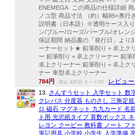
ENEMEGA この商品の仕様詳細 商品
ノコ型 商品寸法 （約）幅85×奥行き8
説明書（日本語）※透明ケース入り 重
ン/ブルー/ローズ/パープル/オレン
保証期間 納品書の「発行日」より
ーナーセット★ 鉛筆削り＋卓上ク
ー 鉛筆削り＋卓上クリーナー 鉛筆
卓上クリーナー 鉛筆削り＋卓上ク
ナー 車型卓上クリーナー
レビュー
784円
税込 送料別 カードOK
13.
さんすうセット 入学セット 数字
クレパス 分度器 ものさし 三角定規
ロ 磁石 マグネット 九九カード 名前
ト用 光沢紙タイプ 算数ボックス ネ
レヨン クーピー 教科書 ノート フ
筆記用具 小学校 小学生 入学準備 