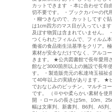
カットできます ・本に合わせて自
切不要です。 ・ブックカバーの代
・糊つきなので、カットしてすぐ貼
は1cm四方のマス目が入っています
及ぼす物質は含まれていません。 ・
つくられたフィルムで、フィルム本
働省の食品衛生法基準をクリア。極
素材が安全なだけでなく、アルコー
きます。 ★公共図書館で長年愛用
館など3000箇所以上の施設で長
す。 ・製造販売元の私達埼玉福祉
て40年以上の実績があります。 ★
でおなじみのピッチン、マルチコー
です。 （※やや柔らかい素材を使
開 ・ロールの長さは5m、10m、2
幅は文庫判、新書判、B6判、A5判、