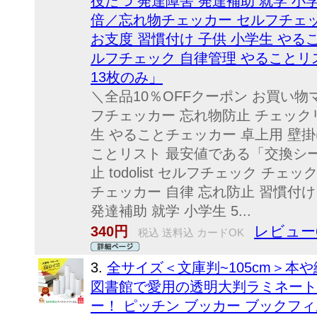
役たつ 発達障害 発達補助 就学 小学
倍／忘れ物チェッカー セルフチェッ
お支度 習慣付け 子供 小学生 やる
ルフチェック 自律管理 やることリ
13枚のみ」
＼全品10％OFFクーポン お買い
フチェッカー 忘れ物防止 チェックリ
生 やることチェッカー 卓上用 壁掛
ことリスト 最安値である「交換シー
止 todolist セルフチェック チ
チェッカー 自律 忘れ防止 習慣付け
発達補助 就学 小学生 5...
レビュー
340円
税込 送料込 カードOK
3.
全サイズ＜文庫判~105cm＞本
図書館で愛用の透明大判ラミネート
ー！ ピッチン ブッカー ブックフィ