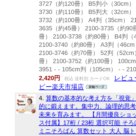
3727（約120冊） B5判小（30cm） - 
3730（約110冊） B5判大（32cm） - 
3732（約100冊） A4判（35cm） 2100-
3635（約45冊） 2100-3735（約90冊）
冊） 2100-3738（約80冊） B4判（40
2100-3740（約80冊） A3判（46cm）
2100-3746（約70冊） 52判（52cm） 
冊） 2100-3752（約100冊） 100cm判
3951 - - 105cm判（105cm） - - 210
レビュー
2,420円
税込 送料別 カードOK
ピー楽天市場店
4.
算数の基本的な考え方を「視覚
的に鍛えます。集中力、論理的思考
未来を育みます。 【月間優良ショ
ス付属】17桁 / 23桁 選択可能 そ
ミニそろばん 算数セット 大人 脳ト