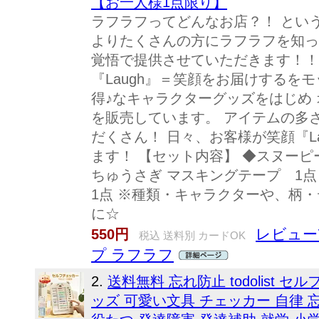
【お一人様1点限り】
ラフラフってどんなお店？！ とい
よりたくさんの方にラフラフを知っ
覚悟で提供させていただきます！！
『Laugh』＝笑顔をお届けするをモ
得♪なキャラクターグッズをはじめ
を販売しています。 アイテムの多
だくさん！ 日々、お客様が笑顔『L
ます！ 【セット内容】 ◆スヌーピ
ちゅうさぎ マスキングテープ 1点 
1点 ※種類・キャラクターや、柄
に☆
レビュー
550円
税込 送料別 カードOK
プ ラフラフ
2.
送料無料 忘れ防止 todolist 
ッズ 可愛い文具 チェッカー 自律 