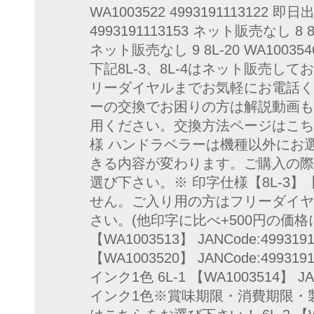
WA1003522 4993191113122 即日出
4993191113153 ネット販売なし 8 8L-
ネット販売なし 9 8L-20 WA1003546
下記8L-3、8L-4はネット販売し
リーダイヤルまでお気軽にお電話く
ーの交換でお困りの方は解説動画も
用ください。交換方法ページはこち
様 ハンドラベラーは機種以外にお
きる内容が変わります。ご購入の際
選び下さい。※ 印字仕様【8L-3】
せん。ご入り用の方はフリーダイヤル01
さい。(他印字に比べ+500円の価格に
【WA1003513】 JANCode:49931
【WA1003520】 JANCode:4993
インク1色 6L-1 【WA1003514】 JA
インク1色※賞味期限・消費期限・