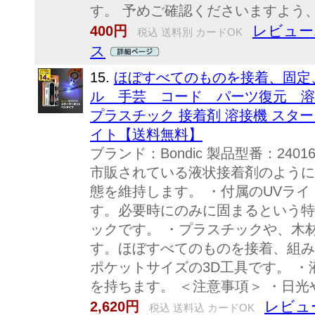
す。 予めご確認くださいますよう
レビュー
400円
税込 送料別 カードOK
ス
15.
ほぼすべてのものを接着、固定
ル 手芸 コード パーツ復元 溶接 
プラスチック 接着剤 溶接機 スター
イト【送料無料】
ブランド：Bondic 製品型番：24
市販されている液状接着剤のように
態を維持します。 ・付属のUVラ
す。必要時にのみに固まるという特
ックです。 ・プラスチックや、木
す。ほぼすべてのものを接着、組み
ポケットサイズの3D工具です。 
を持ちます。 ＜注意事項＞ ・日光や熱
レビュー
2,620円
税込 送料込 カードOK