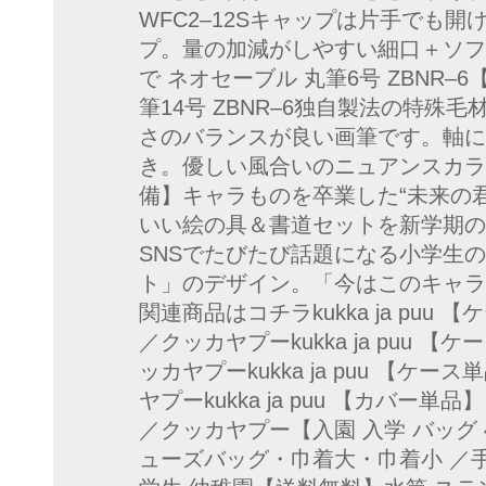
WFC2–12Sキャップは片手でも
プ。量の加減がしやすい細口＋ソフ
で ネオセーブル 丸筆6号 ZBNR–
筆14号 ZBNR–6独自製法の特殊
さのバランスが良い画筆です。軸に
き。優しい風合いのニュアンスカラ
備】キャラものを卒業した“未来の
いい絵の具＆書道セットを新学期の
SNSでたびたび話題になる小学生
ト」のデザイン。「今はこのキャラ
関連商品はコチラkukka ja puu
／クッカヤプーkukka ja puu 
ッカヤプーkukka ja puu 【ケ
ヤプーkukka ja puu 【カバー
／クッカヤプー【入園 入学 バッグ
ューズバッグ・巾着大・巾着小 ／手さ