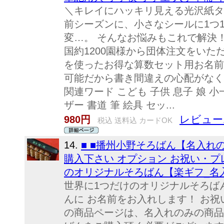
＼キレイにハッキリ見える光沢紙タ
前シーズンに、小さなシールに1つ
変…。 そんなお悩みもこれで解決
国約1200園様から団体注文をいた
を使ったお得な算数セット用お名前
可能だから書き間違えの心配がなく
関連ワード こども 子供 息子 娘 小
ザー 書道 筆 絵具 セッ...
レビュー
980円
税込 送料込 カードOK
14.
■ ■播州小野そろばん【名入れ
購入下さい オプション お祝い・プ
のオリジナルそろばん【楽ギフ_名入
世界に1つだけのオリジナルそろば
んに お名前をお入れします！ お祝
の商品ページは、名入れのみの商品