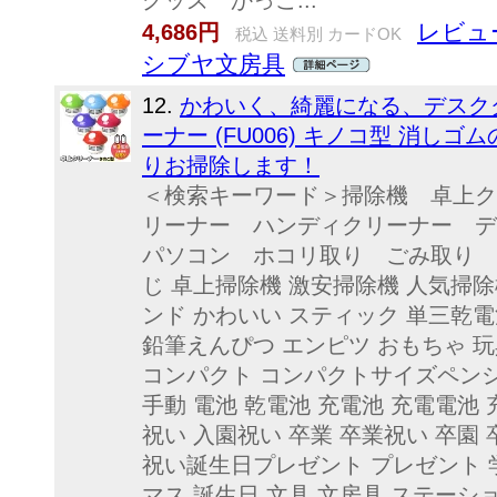
グッズ かっこ...
レビュー
4,686円
税込 送料別 カードOK
シブヤ文房具
12.
かわいく、綺麗になる、デスクク
ーナー (FU006) キノコ型 消
りお掃除します！
＜検索キーワード＞掃除機 卓上ク
リーナー ハンディクリーナー 
パソコン ホコリ取り ごみ取り 
じ 卓上掃除機 激安掃除機 人気掃
ンド かわいい スティック 単三乾電
鉛筆えんぴつ エンピツ おもちゃ 玩
コンパクト コンパクトサイズペンシル
手動 電池 乾電池 充電池 充電電池 
祝い 入園祝い 卒業 卒業祝い 卒園
祝い誕生日プレゼント プレゼント 学
マス 誕生日 文具 文房具 ステーショ