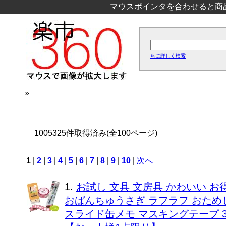
マウスポインタを合わせると商
らに詳しく検索
»
1005325件取得済み(全100ページ)
1
|
2
|
3
|
4
|
5
|
6
|
7
|
8
|
9
|
10
|
次へ
1.
お試し 文具 文房具 かわいい お
おぱんちゅうさぎ ラフラフ おため
スライド缶メモ マスキングテープ 