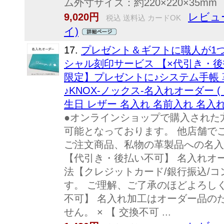
ム外寸サイズ：約220×220×35mm
レビュー
9,020円
税込 送料込 カードOK
イ)
17.
プレゼント＆ギフトに職人が1つ
シャル刻印サービス 【×代引き・
限定】プレゼントに♪システム手帳
♪KNOX-ノックス-名入れオーダー 
生日 レザー 名入れ 名前入れ 名入
●オンラインショップで購入された
可能となっております。 他店舗で
ご注文商品、私物の革製品への名入
【代引き・後払い不可】 名入れオ
法【クレジットカード/銀行振込/
す。 ご理解、ご了承のほどよろし
不可】 名入れ加工はオーダー品の
せん。 × 【 交換不可 ...