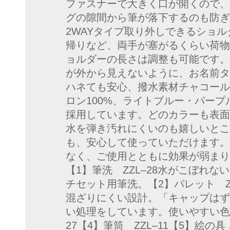
ファスナーで大きく口が開くので、
グの隙間から筆が落下するのも防ぎ
2WAYタイプ取り外しできるショ
帰りなど、両手が塞がるくらい荷物
ョルダーの長さは調整も可能です。
が外から見えないように、お名前タ
ハネても安心、撥水素材チャコール
ロン100%、ライトブルー・パー
採用しています。どのカラーも表面
水を弾き汚れにくいのも嬉しいとこ
も、安心して使っていただけます。
なく、ご使用とともに効果が弱まり
【1】筆洗 ZZL–28水がこぼれ
チセット用筆洗。【2】パレット Z
混ざりにくい設計。「キャップはず
い処理をしています。使いやすい色表
27【4】筆筒 ZZL–11【5】絵の