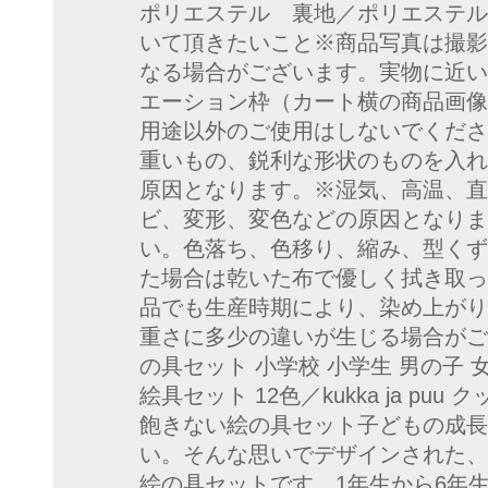
ポリエステル 裏地／ポリエステル
いて頂きたいこと※商品写真は撮影
なる場合がございます。実物に近い
エーション枠（カート横の商品画像
用途以外のご使用はしないでくださ
重いもの、鋭利な形状のものを入れ
原因となります。※湿気、高温、直
ビ、変形、変色などの原因となりま
い。色落ち、色移り、縮み、型くず
た場合は乾いた布で優しく拭き取っ
品でも生産時期により、染め上がり
重さに多少の違いが生じる場合がご
の具セット 小学校 小学生 男の子 
絵具セット 12色／kukka ja p
飽きない絵の具セット子どもの成長
い。そんな思いでデザインされた、kuk
絵の具セットです。1年生から6年