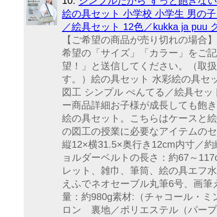
10.
シンプルだから ずっと飽きない
絵の具セット 小学校 小学生 男の子
／絵具セット 12色／kukka ja pu
【ご希望の商品が売り切れの場合】
希望の「サイズ」「カラー」をご記
望！」と送信してください。（取扱
す。）絵の具セット 水彩絵の具セッ
図工 シンプル ぺんてる／絵具セット 12
ー商品詳細お子様が成長しても飽き
絵の具セット。こちらはケースと絵
の図工の授業に必要なアイテムのセッ
縦12×横31.5×奥行き12cm内寸／約縦1
ョルダーベルトの長さ：約67～11
レット、雑巾、筆筒、絵の具エフ水
えふでネオセーブル丸筆6号、画筆
量：約980g素材:（チャコール・
ロン 裏地／ポリエステル（パープ