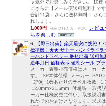
ャ気分でお楽しみください。 10連
にさらに【メール便送料無料】です！ 
合計11袋！さらに送料無料！ さら
れします。
レビュー
1,000円
税込 送料込 カードOK
ちを楽しむ
6.
【即日出荷】楽天最安に挑戦！7
標準機！★★ サトー ハンドラベラー 
ーハンドラベラー 最短出荷 送料無料
造年月日 価格表示 値札シール プ
メーカー希望小売価格はメーカーカ
す。 SP本体仕様 メーカー SATO
270g 1巻あたりのラベル枚数 1,
12.0mm×21.6mm 付属品 ・
ーカー仕様変更に伴い、取扱説明書
れかでのお届けとなります。形式は