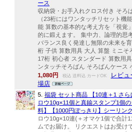
ース
収納袋・お手入れクロス付き そろばん
（23桁にはワンタッチリセット機
能 算数の基本的な考え方を「視覚
的に鍛えます。 集中力、論理的思
バランス良く発達し無限の未来を育み
桁 子供 算数用具 大人 算盤 ミニそろ
17桁 初心者 スタンダード 算数用具
ンタッチそろばん そろばんケース 小学
レビュー
1,080円
税込 送料込 カードOK
場店
5.
福袋 セット商品 【10連＋1 
ロウ10g×11個と真鍮スタンプ1
料】【1000円ぽっきり】シーリン
ロウ10g×10連(＋オマケ1個で合計
ムでお届け。 リクエストはお受けで