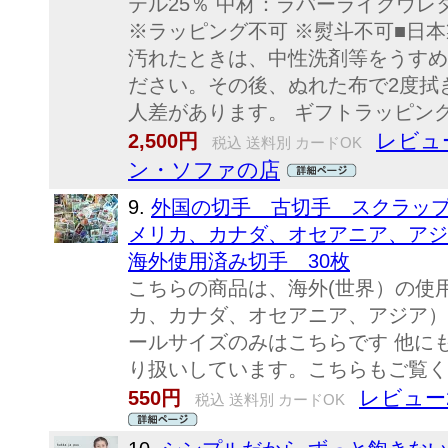
テル25％ 中材：ラバーライクウ
※ラッピング不可 ※熨斗不可■日本
汚れたときは、中性洗剤等をうすめ
ださい。その後、ぬれた布で2度拭
人差があります。 ギフトラッピング
レビュー
2,500円
税込 送料別 カードOK
ン・ソファの店
9.
外国の切手 古切手 スクラッ
メリカ、カナダ、オセアニア、アジ
海外使用済み切手 30枚
こちらの商品は、海外(世界）の使
カ、カナダ、オセアニア、アジア）
ールサイズのみはこちらです 他に
り扱いしています。こちらもご覧く
レビュー
550円
税込 送料別 カードOK