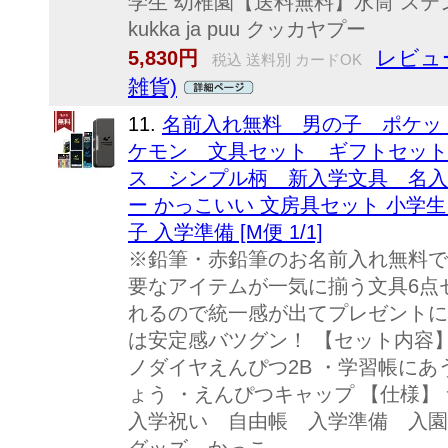
学生 幼稚園【送料無料】水筒 ステン
kukka ja puu クッカヤプー
レビュー
5,830円
税込 送料別 カードOK
雑貨)
11.
名前入れ無料 男の子 ポケット
ケモン 文具セット ギフトセット
ス シンプル柄 新入学文具 名入
ー かっこいい 文房具セット 小学生
子 入学準備 [M便 1/1]
※鉛筆・赤鉛筆のお名前入れ無料で
要なアイテムが一気に揃う文具6点
れるので統一感が出てプレゼントに
は安定感バツグン！ 【セット内容】
ノダイヤえんぴつ2B ・学習帳にあ
ょう ・えんぴつキャップ 【仕様】 サ
入学祝い 自由帳 入学準備 入