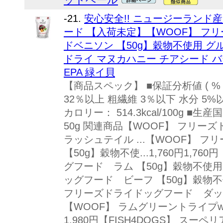
-21.
安心安全!! ニュージーランド
ード 【入荷未定】【WOOF】 フ
ドベニソン 【50g】穀物不使用 グ
ドライ マヌカハニー チアシード バ
EPA 緑イ貝
【商品スペック】 ■保証分析値 ( % 
32％以上 粗繊維 3％以下 水分 5%
カロリー： 514.3kcal/100g 
50g 関連商品【WOOF】 フリ
ラッシュテイル ...【WOOF】 
【50g】穀物不使...1,760円1,7
グフード ラム 【50g】穀物不使用.
ッグフード ビーフ 【50g】穀物不使..
フリーズドライドッグフード ダック 
【WOOF】 ラムグリーントライプwith
1,980円【FISH4DOGS】 スー