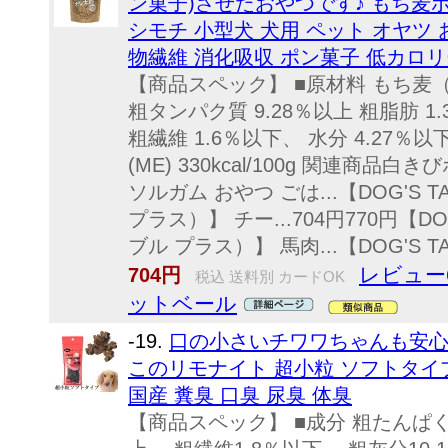
ン菓子)させたおやつです♪ もち麦ポン
シモチ 小型犬 犬用 ペット オヤツ 
物繊維 消化吸収 ポン菓子 低カロリ
【商品スペック】 ■原材料 もち麦（ダ
粗タンパク質 9.28％以上 粗脂肪 1
粗繊維 1.6％以下、 水分 4.27％以
(ME) 330kcal/100g 関連商品
ソルガム おやつ ごは...【DOG'S 
プラス）】 チー...704円770円【DO
ブル プラス）】 馬肉...【DOG'S TABL
レビュー
704円
税込 送料別 カードOK
ットベール
-19.
口の小さいチワワちゃんも安心
このリモナイト 超小粒 ソフトタイプ
国産 糞臭 口臭 尿臭 体臭
【商品スペック】 ■成分 粗たんぱく質