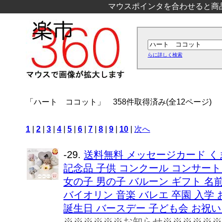
マウスポインタを合わせると商
らに詳しく検索
「ハート ココット」
358件取得済み(全12ページ)
1
|
2
|
3
|
4
|
5
|
6
|
7
|
8
|
9
|
10
|
次へ
-29.
送料無料 メッセージカード く
記念品 子供 コンクール コンサート
女の子 男の子 バルーン ギフト 名
バイオリン 音楽 バレエ 卒園 入学 
誕生日 バースデー 子ども会 お祝い プ
※※※※※※お知らせ※※※※※※ 