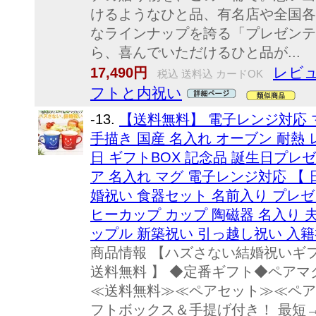
けるようなひと品、有名店や全国各
なラインナップを誇る「プレゼンテ
ら、喜んでいただけるひと品が...
レビュ
17,490円
税込 送料込 カードOK
フトと内祝い
-13.
【送料無料】 電子レンジ対応 
手描き 国産 名入れ オーブン 耐熱 レ
日 ギフトBOX 記念品 誕生日プレ
ア 名入れ マグ 電子レンジ対応 【 
婚祝い 食器セット 名前入り プレゼ
ヒーカップ カップ 陶磁器 名入り 夫
ップル 新築祝い 引っ越し祝い 入籍祝
商品情報 【ハズさない結婚祝いギフ
送料無料 】 ◆定番ギフト◆ペアマ
≪送料無料≫≪ペアセット≫≪ペア
フトボックス＆手提げ付き！ 最短→