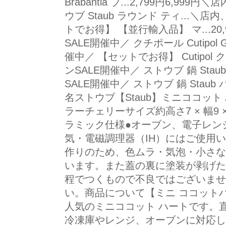
Brabantia ブ...2,799円6,9
ウブ Staub ラウンド ティ...＼
トでお得】 【並行輸入品】 マ...20
SALE開催中／ クチポール Cutipol
催中／ 【セットでお得】 Cutipol ク
ンSALE開催中／ ストウブ 鍋 Sta
SALE開催中／ ストウブ 鍋 Staub パ
名ストウブ【Staub】ミニココット ハー
ラーチェリーサイズ約高さ7 × 幅9 ×
ラミック仕様●オーブン、電子レン
気・電磁調理器（IH）にはご使用い
作りのため、色ムラ・気泡・小さな
います。また蓋の裏に塗装が剥げた
程でつくもので不良ではございませ
い。商品について【ミニ ココット
人気のミニココット ハートです。
冷凍庫やレンジ、オーブンに対応し