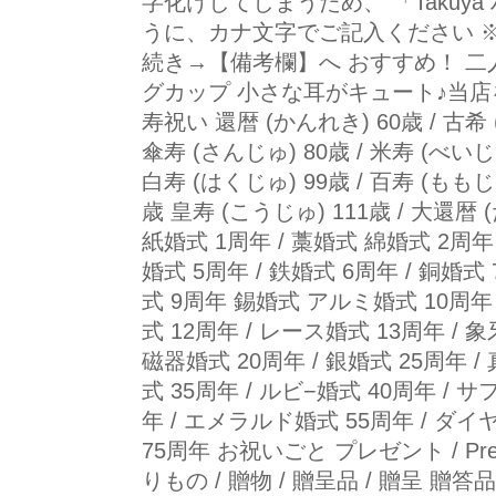
字化けしてしまうため、 「Takuya ハー
うに、カナ文字でご記入ください 
続き→【備考欄】へ おすすめ！ 二
グカップ 小さな耳がキュート♪当店
寿祝い 還暦 (かんれき) 60歳 / 古希 (
傘寿 (さんじゅ) 80歳 / 米寿 (べいじゅ
白寿 (はくじゅ) 99歳 / 百寿 (ももじゅ
歳 皇寿 (こうじゅ) 111歳 / 大還暦
紙婚式 1周年 / 藁婚式 綿婚式 2周年 
婚式 5周年 / 鉄婚式 6周年 / 銅婚式
式 9周年 錫婚式 アルミ婚式 10周年
式 12周年 / レース婚式 13周年 / 
磁器婚式 20周年 / 銀婚式 25周年 
式 35周年 / ルビ−婚式 40周年 / 
年 / エメラルド婚式 55周年 / ダ
75周年 お祝いごと プレゼント / Presen
りもの / 贈物 / 贈呈品 / 贈呈 贈答