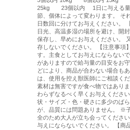
5個以内 10kg 8個以内 15kg 
25kg 23個以内 1日に与える
節、個体によって変わります。 そ
日数回に分けてお与えください。 【
日光、高温多湿の場所を避け、開封
保存し、早めにお与えください。 
存しないでください。 【注意事項
す。主食としてお与えにならないで
がありますので給与量の目安をお守
どにより、商品が合わない場合も
は、使用を控え獣医師にご相談くだ
素材は無害ですが食べ物ではあり
わらずなるべく早くお与えください
状・サイズ・色・硬さに多少のば
が、品質には問題ありません。 ※
全のため大人が立ち会ってください
与えにならないでください。 【商