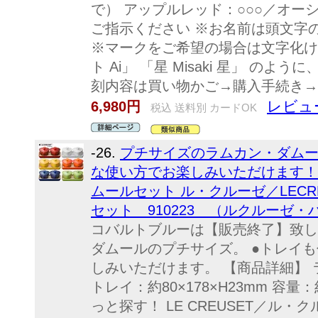
で） アップルレッド：○○○／オー
ご指示ください ※お名前は頭文字
※マークをご希望の場合は文字化けして
ト Ai」 「星 Misaki 星」 の
刻内容は買い物かご→購入手続き→
レビュ
6,980円
税込 送料別 カードOK
-26.
プチサイズのラムカン・ダムー
な使い方でお楽しみいただけます！
ムールセット ル・クルーゼ／LECR
セット 910223 （ルクルーゼ
コバルトブルーは【販売終了】致し
ダムールのプチサイズ。 ●トレイ
しみいただけます。 【商品詳細】 ラ
トレイ：約80×178×H23mm 容量
っと探す！ LE CREUSET／ル・