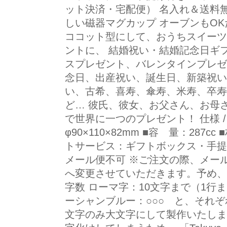
ット決済・宅配便） 名入れ＆送料無
しい磁器マグカップ オーブンもO
ココット型にして、おうちスイーツ
ントに、 結婚祝い・結婚記念日ギ
スプレゼント、バレンタインプレゼ
念日、出産祝い、誕生日、新築祝い
い、古希、喜寿、傘寿、米寿、卒寿
ど… 彼氏、彼女、お父さん、お母
で世界に一つのプレゼント！ 仕様 /
φ90×110×82mm ■容 量：287
トサービス：ギフトボックス・手提
メール便不可 ※ご注文の際、メー
へ変更させていただきます。予め、
字数 ローマ字：10文字まで（1行ま
ーシャンブルー：○○○ と、それぞ
文字のみ大文字にして製作いたしま