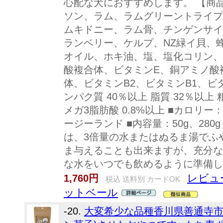
心配な犬におすすめします。 【商品
ソン、ラム、ラムグリーントライプ
ムキドニー、ラム骨、チンゲンサイ
ランベリー、ケルプ、NZ緑イ貝、
オイル、ホキ油、塩、塩化コリン、
酸複合体、ビタミンE、銅アミノ酸
体、ビタミンB2、ビタミンB1、ビタミン
ンパク質 40％以上 脂質 32％以上 
メガ3脂肪酸 0.8%以上 ■カロリー： 5
ージーランド ■内容量：50g、28
は、3倍量の水またはぬるま湯でふ
ま与えることも出来ますが、充分な
な水をいつでも飲めるように準備し
レビュ
1,760円
税込 送料別 カードOK
ットベール
-20.
大変希少な品種香川県善通寺市