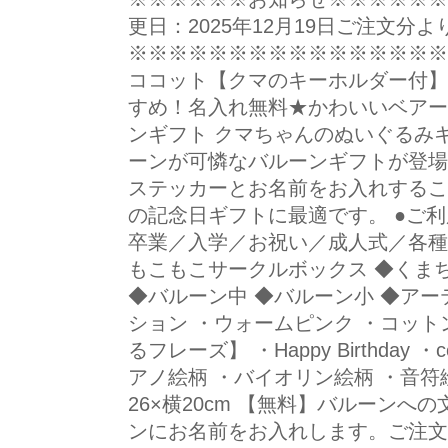
更日：2025年12月19日ご注文分よ
※※※※※※※※※※※※※※※※※ 
ココット【クマのキーホルダー付】
すめ！名入れ無料★かわいいベアー
ンギフト クマちゃんのぬいぐるみ
ーンが可憐なバルーンギフトが登場
ステッカーとお名前をお入れするこ
の記念日ギフトに最適です。 ●ご
卒業／入学／お祝い／成人式／各種お
もこもこサークルボックス ◆くま
◆バルーン中 ◆バルーン小 ◆アー
ション ・ウォームピンク ・コット
るフレーズ】 ・Happy Birthday ・con
アノ絵柄 ・バイオリン絵柄 ・音符絵
26×横20cm 【無料】バルーンへ
ンにお名前をお入れします。ご注文