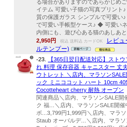
る場合がありますのであらかじめご
イテム 可愛い子猫の写真プリント♪
質の保護ガラス シンプルで可愛い♪
で可愛い手帳型ケース♪ ◆ 可愛い
内側にも、遊び心ある猫のあしあとの
レビュ
2,950円
税込 送料込 カードOK
ルテンプー)
-23.
【365日翌日配送対応】ストウ
れ 料理 保存容器 キャニスター 丈
ウトレット ＼店内、マラソンSALE開
ック ミニココット ハート 10cm 40511
Cocotteheart cherry 耐熱 オーブン
関連商品＼店内、マラソンSALE開催中
ク 福...＼店内、マラソンSALE開催
ボ...3,799円1,999円＼店内、マ
Staub オーバルデ...＼店内、マラ