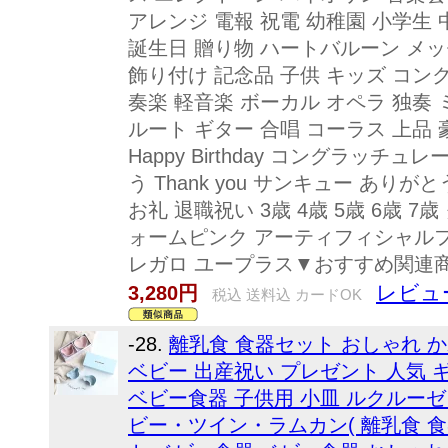
アレンジ 電報 祝電 幼稚園 小学生 
誕生日 贈り物 ハートバルーン メ
飾り付け 記念品 子供 キッズ コン
奏楽 軽音楽 ボーカル オペラ 独奏
ルート ギター 合唱 コーラス 上品
Happy Birthday コングラッチュレーシ
う Thank you サンキュー あり
お礼 退職祝い 3歳 4歳 5歳 6歳 
ォームピンク アーティフィシャルフラワー
レガロ ユープラス▼おすすめ関連
レビュー
3,280円
税込 送料込 カードOK
-28.
離乳食 食器セット おしゃれ か
ベビー 出産祝い プレゼント 人気 
ベビー食器 子供用 小皿 ルクルーゼ L
ビー・ツイン・ラムカン( 離乳食 