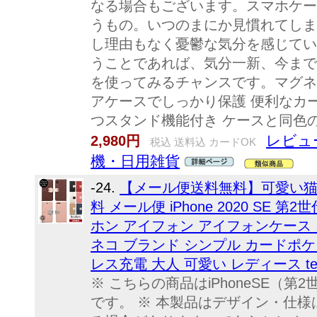
なる場合もございます。スマホケー
うもの。いつのまにか見慣れてしま
し理由もなく憂鬱な気分を感じてい
うことであれば、気分一新、今まで
を使ってみるチャンスです。マグネ
アケースでしっかり保護 便利なカ
つスタンド機能付き ケースと同色
レビュ
2,980円
税込 送料込 カードOK
機・日用雑貨
-24.
【メール便送料無料】可愛い猫
料 メール便 iPhone 2020 SE 第2世代
ホン アイフォン アイフォンケース 
ネコ ブランド シンプル カードポケ
レス充電 大人 可愛い レディース te
※ こちらの商品はiPhoneSE（第2世代
です。 ※ 本製品はデザイン・仕