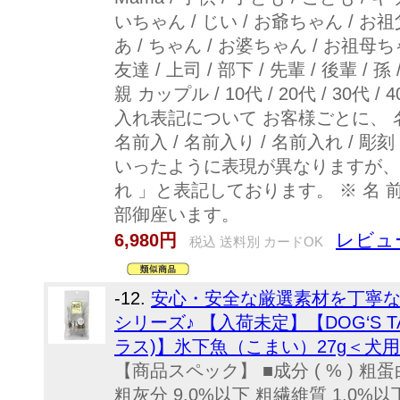
いちゃん / じい / お爺ちゃん / お
あ / ちゃん / お婆ちゃん / お祖母ちゃん
友達 / 上司 / 部下 / 先輩 / 後輩 / 孫 
親 カップル / 10代 / 20代 / 30代 / 40
入れ表記について お客様ごとに、 名入れ
名前入 / 名前入り / 名前入れ / 彫刻
いったように表現が異なりますが、
れ 」と表記しております。 ※ 名 
部御座います。
レビュ
6,980円
税込 送料別 カードOK
-12.
安心・安全な厳選素材を丁寧
シリーズ♪ 【入荷未定】【DOG‘S T
ラス)】氷下魚（こまい）27g＜犬
【商品スペック】 ■成分 ( % ) 粗蛋
粗灰分 9.0%以下 粗繊維質 1.0%以