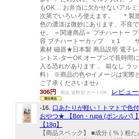
もOK… お弁当に欠かせないアルミ
次第でいろいろ使えます。 ＊製
色の濃淡は微妙にあります、不良で
せ。 ＝関連商品＝ プチハートー プ
容 プチハートーカップ x 1 サイズ φ
素材 磁器★日本製 商品説明 電子
ントス-ターOK オーブンで長時間
入る恐れがあります 。 箱なし ラ
料） ※商品の色やイメージは実際
ご了承くださいませ♪
レビュー
306円
税込 送料別 カードOK
-16.
口あたりが軽い！トマトで色
おやつ★ 【Bon・rupa (ボンルパ
【18g】
【商品スペック】 ■成分 ( % ) 粗