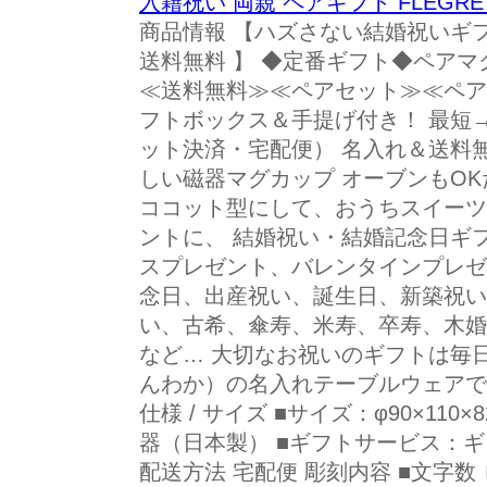
入籍祝い 両親 ペアギフト FLEGR
商品情報 【ハズさない結婚祝いギフ
送料無料 】 ◆定番ギフト◆ペアマ
≪送料無料≫≪ペアセット≫≪ペア
フトボックス＆手提げ付き！ 最短→
ット決済・宅配便） 名入れ＆送料無
しい磁器マグカップ オーブンもO
ココット型にして、おうちスイーツ
ントに、 結婚祝い・結婚記念日ギ
スプレゼント、バレンタインプレゼ
念日、出産祝い、誕生日、新築祝い
い、古希、傘寿、米寿、卒寿、木婚
など… 大切なお祝いのギフトは毎
んわか）の名入れテーブルウェアで
仕様 / サイズ ■サイズ：φ90×110×
器（日本製） ■ギフトサービス：
配送方法 宅配便 彫刻内容 ■文字数