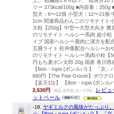
上、 粗繊維1.8％以下、 粗灰分10.
リー 273kcal/100g ■内容量：2
型犬：6〜12個 小型犬：12〜21個 
1cm 関連商品わんこのリモナイト
大粒【250g】中型〜大型犬向き 糞臭 口
のリモナイト ヘルシー馬肉 超小粒【2
イプ 国産ヘルシー鹿肉に漢方を配合【200
五膳ライト 杜仲葉配合ヘルシーおやつ【2
のリモナイト ヘルシー馬肉小粒【50g】糞
円もち麦ポン太郎 20g 国産 香川県産
【Bon・rupa (ボンルパ) 】 「京
660円【The Paw Grocer】ポ
【楽天1位】 【Bon・rupa (ボンルパ)
レビュ
2,530円
税込 送料別 カードOK
ットベール
-18.
ヤギミルクの風味がたっぷり
☆ 【Bon・rupa (ボンルパ) 】