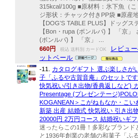
315kcal/100g ■原材料：氷下魚
ジ形状：チャック付きPP袋 ■原産
【DOG'S TABLE PLUS】ドッグ
【Bon・rupa (ボンルパ) 】 「京」 さ
(ボンルパ) 】 「京」 ...
レビュー
660円
税込 送料別 カードOK
ットベール
-11.
カタログギフト 選ぶ楽しさが
子「ふるや古賀音庵」のセットです(
快気祝い/引き出物/香典返しなど) 
Presentage (プレゼンテージ)PO
KOGANEAN＞こがねもなか・こい
新築 出産 結婚式 快気祝い 引き出
20000円 2万円コース 結婚祝いギフ
迷ったらこの1冊！多彩なブランド
と1936年創業の老舗の和菓子「