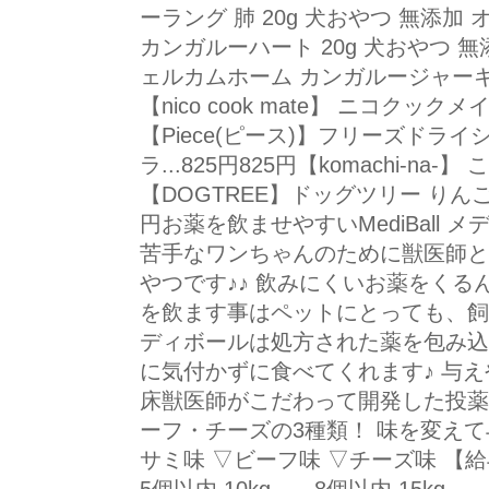
ーラング 肺 20g 犬おやつ 無添加 オ
カンガルーハート 20g 犬おやつ 無
ェルカムホーム カンガルージャーキー 2
【nico cook mate】 ニコクッ
【Piece(ピース)】フリーズドラ
ラ...825円825円【komachi-na-】 こ
【DOGTREE】ドッグツリー りんごス
円お薬を飲ませやすいMediBall
苦手なワンちゃんのために獣医師と
やつです♪♪ 飲みにくいお薬をくる
を飲ます事はペットにとっても、飼
ディボールは処方された薬を包み込
に気付かずに食べてくれます♪ 与
床獣医師がこだわって開発した投薬
ーフ・チーズの3種類！ 味を変えて与
サミ味 ▽ビーフ味 ▽チーズ味 【