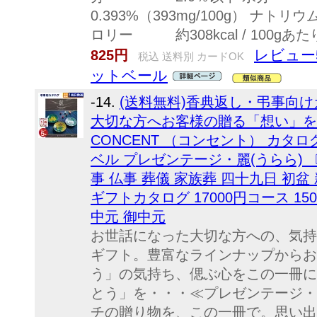
0.393%（393mg/100g） ナトリウ
ロリー 約308kcal / 100gあ
レビュー
825円
税込 送料別 カードOK
ットベール
-14.
(送料無料)香典返し・弔事向
大切な方へお客様の贈る「想い」を
CONCENT （コンセント） カタ
ベル プレゼンテージ・麗(うらら) 〔
事 仏事 葬儀 家族葬 四十九日 初盆
ギフトカタログ 17000円コース 15
中元 御中元
お世話になった大切な方への、気持
ギフト。豊富なラインナップからお
う」の気持ち、偲ぶ心をこの一冊に
とう」を・・・≪プレゼンテージ・麗
チの贈り物を、この一冊で。思い出