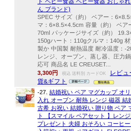
ト ベビー食器 ベビー食器 おしゃれ
ん ブランド)
SPEC サイズ（約） ベアー：6×8.5×
マ：6×8.5×4.5cm 容量（約） ベ
70ml パッケージサイズ（約） 19.3
150gハート：110gクルマ：140
製か 中国製 耐熱温度 耐冷温度：-2
レンジ、オーブン、蒸し器、圧力鍋
応可 商品名 LE CREUSET...
レビュ
3,300円
税込 送料別 カードOK
貨&ギフト
-27.
結婚祝い ペア マグカップ オリ
入れ オーブン 耐熱 レンジ 磁器 
古希 お祝い 結婚祝い 贈り物 ペア
ト 【スマイル ペアセット 】レンジ
プレゼント 夫婦 おそろい コーヒー