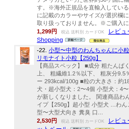
す。※海外正規品を直輸入している
に記載のカラーやサイズが選択欄に
取り扱っておりません。※ご購入に
レビュ
1,299円
税込 送料別 カードOK
Shopping
-22.
小型〜中型のわんちゃんに小粒
リモナイト小粒【250g】
【商品スペック】 ■成分 粗たんぱく質
上、 粗繊維1.2％以下、 粗灰分9.5
ー 293kcal/100g ■粒の大きさ
犬・超小型犬：2〜4個 小型犬：4〜
が新しくなりました。 関連商品わん
イプ【250g】超小型 小型犬 ...
型〜大型犬向き 糞臭 口...
レビュ
2,530円
税込 送料別 カードOK
ットベール