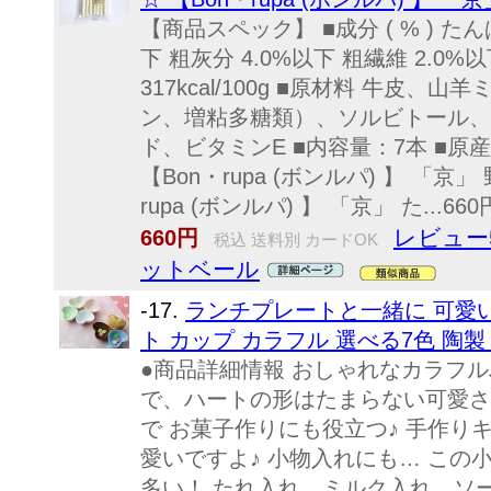
【商品スペック】 ■成分 ( % ) たん
下 粗灰分 4.0%以下 粗繊維 2.0%
317kcal/100g ■原材料 牛皮
ン、増粘多糖類）、ソルビトール、
ド、ビタミンE ■内容量：7本 ■原
【Bon・rupa (ボンルパ) 】 「京」
rupa (ボンルパ) 】 「京」 た...660円
レビュー
660円
税込 送料別 カードOK
ットベール
-17.
ランチプレートと一緒に 可愛いさ
ト カップ カラフル 選べる7色 陶製
●商品詳細情報 おしゃれなカラフル
で、ハートの形はたまらない可愛さ
で お菓子作りにも役立つ♪ 手作り
愛いですよ♪ 小物入れにも… この
多い！ たれ入れ、ミルク入れ、ソ