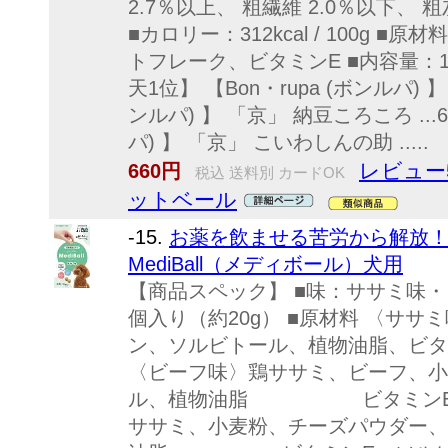
2.7％以上、 粗繊維 2.0％以下、 粗
■カロリー：312kcal / 100g
トフレーク、ビタミンE ■内容量：1
天1位】 【Bon・rupa (ボンルパ) 】
ンルパ) 】 「京」 納豆ころころ ...6
パ) 】 「京」 こいわしんの助 .....
レビュー
660円
税込 送料別 カードOK
ットベール
-15.
お薬を飲ませる苦労から解放！！ 
MediBall（メディボール）犬用
【商品スペック】 ■味：ササミ味・
個入り（約20g） ■原材料 〈サ
ン、ソルビトール、植物油脂
〈ビーフ味〉鶏ササミ、ビーフ、小
ル、植物油脂 ビタミンE、ソ
ササミ、小麦粉、チーズパウダー、