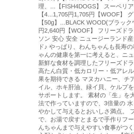
理、...【FISH4DOGS】 スーペ
【4...1,705円1,705円【WO
【50g】...BLACK WOOD(ブラックウ
円2,640円【WOOF】 フリーズ
ソン 安心 安全 ニュージーランド
ド♪ やっぱり、わんちゃんも長寿の
ゃんの健康を第一に考えると、ニュ
新鮮な食材を調理したフリーズドラ
高たん白質・低カロリー・低アレル
果を期待できる マヌカハニー、チ
イル、ホキ肝油、緑イ貝、ケルプを
サポートします。 素材の「生」を
法で作っていますので、3倍量の 水
やかして与えるとおいしさ満点。 
で、お湯で戻すとまるで手作りフー
んちゃんまで与えやすい食事がつく