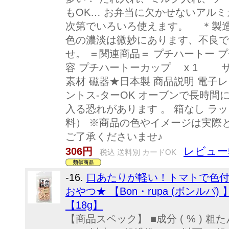
もOK… お弁当に欠かせないアルミ
次第でいろいろ使えます。 ＊製
色の濃淡は微妙にあります、不良で
せ。 ＝関連商品＝ プチハートー プ
容 プチハートーカップ x 1 サイズ φ
素材 磁器★日本製 商品説明 電子
ントス-ターOK オーブンで長時間
入る恐れがあります 。 箱なし ラ
料） ※商品の色やイメージは実際
ご了承くださいませ♪
レビュー
306円
税込 送料別 カードOK
-16.
口あたりが軽い！トマトで色
おやつ★ 【Bon・rupa (ボンルパ
【18g】
【商品スペック】 ■成分 ( % ) 粗