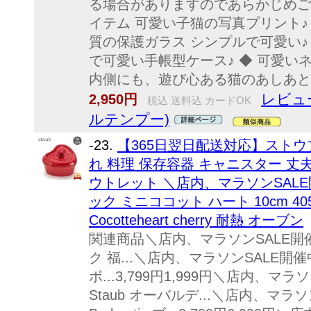
る場合がありますのであらかじめご
イテム 可愛い子猫の写真プリント♪
質の保護ガラス シンプルで可愛い♪
で可愛い手帳型ケース♪ ◆ 可愛い
内側にも、遊び心ある猫のあしあとの
レビュ
2,950円
税込 送料込 カードOK
ルテンプー)
-23.
【365日翌日配送対応】ストウ
れ 料理 保存容器 キャニスター 丈
ウトレット ＼店内、マラソンSALE開
ック ミニココット ハート 10cm 40511
Cocotteheart cherry 耐熱 オーブン
関連商品＼店内、マラソンSALE開催中
ク 福...＼店内、マラソンSALE開催
ボ...3,799円1,999円＼店内、マ
Staub オーバルデ...＼店内、マラ