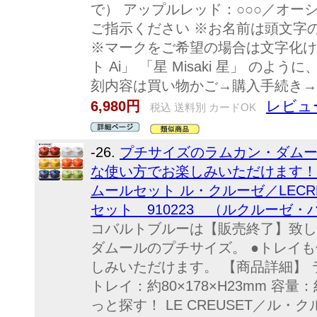
で） アップルレッド：○○○／オー
ご指示ください ※お名前は頭文字
※マークをご希望の場合は文字化けして
ト Ai」 「星 Misaki 星」 の
刻内容は買い物かご→購入手続き→
レビュ
6,980円
税込 送料別 カードOK
-26.
プチサイズのラムカン・ダムー
な使い方でお楽しみいただけます！
ムールセット ル・クルーゼ／LECR
セット 910223 （ルクルーゼ
コバルトブルーは【販売終了】致し
ダムールのプチサイズ。 ●トレイ
しみいただけます。 【商品詳細】 ラ
トレイ：約80×178×H23mm 容量
っと探す！ LE CREUSET／ル・