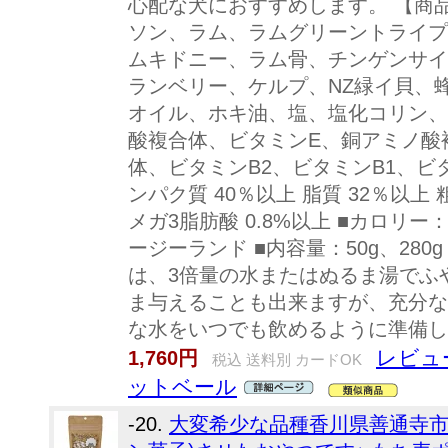
心配な犬におすすめします。 【商品
ソン、ラム、ラムグリーントライプ
ムキドニー、ラム骨、チンゲンサイ
ランベリー、ケルプ、NZ緑イ貝、
オイル、ホキ油、塩、塩化コリン、
酸複合体、ビタミンE、銅アミノ酸
体、ビタミンB2、ビタミンB1、ビタミン
ンパク質 40％以上 脂質 32％以上 
メガ3脂肪酸 0.8%以上 ■カロリー： 5
ージーランド ■内容量：50g、28
は、3倍量の水またはぬるま湯でふ
ま与えることも出来ますが、充分な
な水をいつでも飲めるように準備し
レビュ
1,760円
税込 送料別 カードOK
ットベール
-20.
大変希少な品種香川県善通寺市