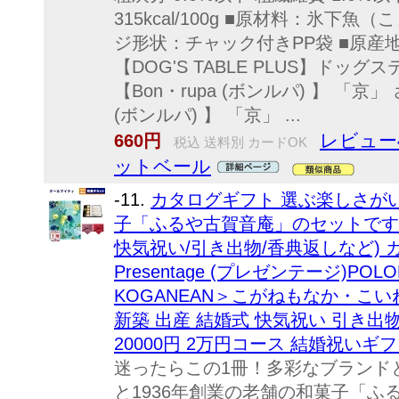
315kcal/100g ■原材料：氷下魚
ジ形状：チャック付きPP袋 ■原産
【DOG'S TABLE PLUS】ドッグ
【Bon・rupa (ボンルパ) 】 「京」 さ
(ボンルパ) 】 「京」 ...
レビュー
660円
税込 送料別 カードOK
ットベール
-11.
カタログギフト 選ぶ楽しさが
子「ふるや古賀音庵」のセットです(
快気祝い/引き出物/香典返しなど) 
Presentage (プレゼンテージ)PO
KOGANEAN＞こがねもなか・こい
新築 出産 結婚式 快気祝い 引き出
20000円 2万円コース 結婚祝いギフ
迷ったらこの1冊！多彩なブランド
と1936年創業の老舗の和菓子「