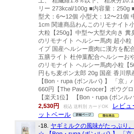
上、 粗繊維1.8％以下、 粗灰分10.
リー 273kcal/100g ■内容量：2
型犬：6〜12個 小型犬：12〜21個 
1cm 関連商品わんこのリモナイト
大粒【250g】中型〜大型犬向き 糞臭 口
のリモナイト ヘルシー馬肉 超小粒【2
イプ 国産ヘルシー鹿肉に漢方を配合【200
五膳ライト 杜仲葉配合ヘルシーおやつ【2
のリモナイト ヘルシー馬肉小粒【50g】糞
円もち麦ポン太郎 20g 国産 香川県産
【Bon・rupa (ボンルパ) 】 「京
660円【The Paw Grocer】ポ
【楽天1位】 【Bon・rupa (ボンルパ)
レビュ
2,530円
税込 送料別 カードOK
ットベール
-18.
ヤギミルクの風味がたっぷり
☆ 【Bon・rupa (ボンルパ) 】