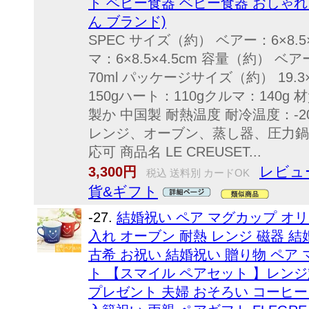
ト ベビー食器 ベビー食器 おしゃれ
ん ブランド)
SPEC サイズ（約） ベアー：6×8.5×
マ：6×8.5×4.5cm 容量（約） ベ
70ml パッケージサイズ（約） 19.3
150gハート：110gクルマ：140
製か 中国製 耐熱温度 耐冷温度：-2
レンジ、オーブン、蒸し器、圧力鍋
応可 商品名 LE CREUSET...
レビュ
3,300円
税込 送料別 カードOK
貨&ギフト
-27.
結婚祝い ペア マグカップ オリ
入れ オーブン 耐熱 レンジ 磁器 
古希 お祝い 結婚祝い 贈り物 ペア
ト 【スマイル ペアセット 】レンジ
プレゼント 夫婦 おそろい コーヒー