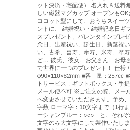
ット決済・宅配便） 名入れ＆送料無
しい磁器マグカップ オーブンもO
ココット型にして、おうちスイーツ
ントに、 結婚祝い・結婚記念日ギ
スプレゼント、バレンタインプレゼ
念日、出産祝い、誕生日、新築祝い
い、古希、喜寿、傘寿、米寿、卒寿
ど… 彼氏、彼女、お父さん、お母
で世界に一つのプレゼント！ 仕様 /
φ90×110×82mm ■容 量：287
トサービス：ギフトボックス・手提
メール便不可 ※ご注文の際、メー
へ変更させていただきます。予め、
字数 ローマ字：10文字まで（1行ま
ーシャンブルー：○○○ と、それぞ
文字のみ大文字にして製作いたしま