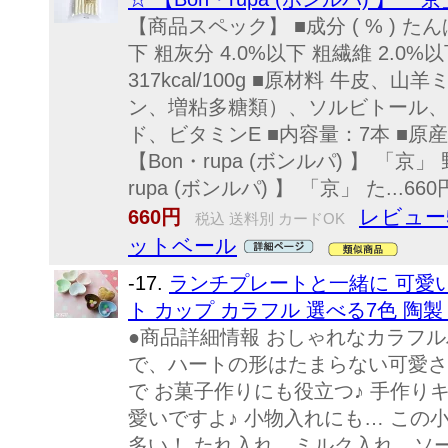
【商品スペック】 ■成分 ( % ) たん
下 粗灰分 4.0%以下 粗繊維 2.0%
317kcal/100g ■原材料 牛皮
ン、増粘多糖類）、ソルビトール、
ド、ビタミンE ■内容量：7本 ■原
【Bon・rupa (ボンルパ) 】 「京」
rupa (ボンルパ) 】 「京」 た...660円
レビュー
660円
税込 送料別 カードOK
ットベール
-17.
ランチプレートと一緒に 可愛いさ
ト カップ カラフル 選べる7色 陶製
●商品詳細情報 おしゃれなカラフル
で、ハートの形はたまらない可愛さ
で お菓子作りにも役立つ♪ 手作り
愛いですよ♪ 小物入れにも… この
多い！ たれ入れ、ミルク入れ、ソ