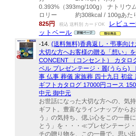
0.393%（393mg/100g） ナトリウ
ロリー 約308kcal / 100gあ
レビュー
825円
税込 送料別 カードOK
ットベール
-14.
(送料無料)香典返し・弔事向
大切な方へお客様の贈る「想い」を
CONCENT （コンセント） カタ
ベル プレゼンテージ・麗(うらら) 〔
事 仏事 葬儀 家族葬 四十九日 初盆
ギフトカタログ 17000円コース 15
中元 御中元
お世話になった大切な方への、気持
ギフト。豊富なラインナップからお
う」の気持ち、偲ぶ心をこの一冊に
とう」を・・・≪プレゼンテージ・麗
チの贈り物を、この一冊で。思い出