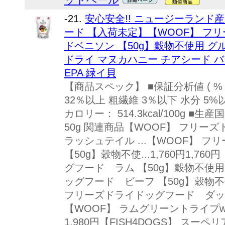
-21.
安心安全!! ニュージーランド
ード 【入荷未定】【WOOF】 フ
ドベニソン 【50g】穀物不使用 グ
ドライ マヌカハニー チアシード バ
EPA 緑イ貝
【商品スペック】 ■保証分析値 ( % 
32％以上 粗繊維 3％以下 水分 5%
カロリー： 514.3kcal/100g 
50g 関連商品【WOOF】 フリ
ラッシュテイル ...【WOOF】 
【50g】穀物不使...1,760円1,7
グフード ラム 【50g】穀物不使用.
ッグフード ビーフ 【50g】穀物不使..
フリーズドライドッグフード ダック 
【WOOF】 ラムグリーントライプwith
1,980円【FISH4DOGS】 スー