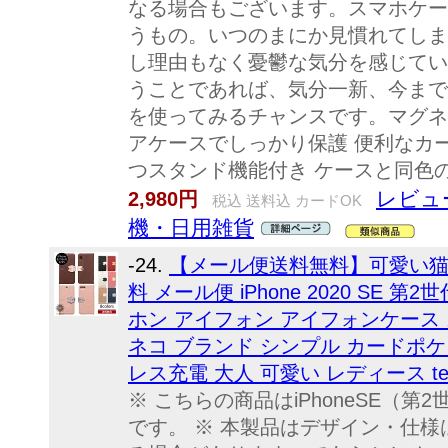
なる場合もございます。スマホケー
うもの。いつのまにか見慣れてしま
し理由もなく憂鬱な気分を感じてい
うことであれば、気分一新、今まで
を使ってみるチャンスです。マグネ
アケースでしっかり保護 便利なカ
つスタンド機能付き ケースと同色
レビュ
2,980円
税込 送料込 カードOK
機・日用雑貨
-24.
【メール便送料無料】可愛い猫
料 メール便 iPhone 2020 SE 第2世代
ホン アイフォン アイフォンケース 
ネコ ブランド シンプル カードポケ
レス充電 大人 可愛い レディース te
※ こちらの商品はiPhoneSE（第2世代
です。 ※ 本製品はデザイン・仕