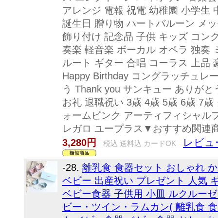
アレンジ 電報 祝電 幼稚園 小学生 
誕生日 贈り物 ハートバルーン メ
飾り付け 記念品 子供 キッズ コン
奏楽 軽音楽 ボーカル オペラ 独奏
ルート ギター 合唱 コーラス 上品
Happy Birthday コングラッチュレーシ
う Thank you サンキュー あり
お礼 退職祝い 3歳 4歳 5歳 6歳 
ォームピンク アーティフィシャルフラワー
レガロ ユープラス▼おすすめ関連
レビュー
3,280円
税込 送料込 カードOK
-28.
離乳食 食器セット おしゃれ か
ベビー 出産祝い プレゼント 人気 
ベビー食器 子供用 小皿 ルクルーゼ L
ビー・ツイン・ラムカン( 離乳食 