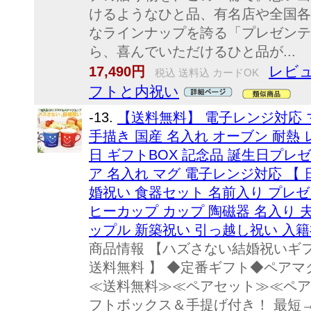
けるようなひと品、有名店や全国各
なラインナップを誇る「プレゼンテ
ら、喜んでいただけるひと品が...
レビュ
17,490円
税込 送料込 カードOK
フトと内祝い
-13.
【送料無料】 電子レンジ対応 
手描き 国産 名入れ オーブン 耐熱 レ
日 ギフトBOX 記念品 誕生日プレ
ア 名入れ マグ 電子レンジ対応 【 
婚祝い 食器セット 名前入り プレゼ
ヒーカップ カップ 陶磁器 名入り 夫
ップル 新築祝い 引っ越し祝い 入籍祝
商品情報 【ハズさない結婚祝いギフ
送料無料 】 ◆定番ギフト◆ペアマ
≪送料無料≫≪ペアセット≫≪ペア
フトボックス＆手提げ付き！ 最短→