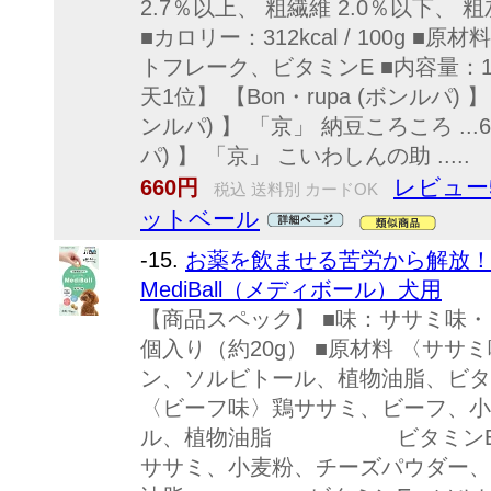
2.7％以上、 粗繊維 2.0％以下、 粗
■カロリー：312kcal / 100g
トフレーク、ビタミンE ■内容量：1
天1位】 【Bon・rupa (ボンルパ) 】
ンルパ) 】 「京」 納豆ころころ ...6
パ) 】 「京」 こいわしんの助 .....
レビュー
660円
税込 送料別 カードOK
ットベール
-15.
お薬を飲ませる苦労から解放！！ 
MediBall（メディボール）犬用
【商品スペック】 ■味：ササミ味・
個入り（約20g） ■原材料 〈サ
ン、ソルビトール、植物油脂
〈ビーフ味〉鶏ササミ、ビーフ、小
ル、植物油脂 ビタミンE、ソ
ササミ、小麦粉、チーズパウダー、