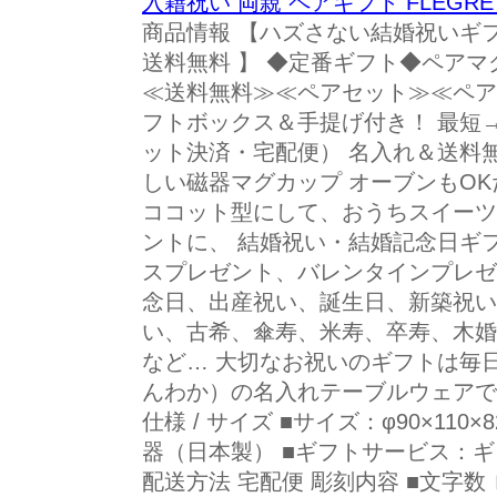
入籍祝い 両親 ペアギフト FLEGR
商品情報 【ハズさない結婚祝いギフ
送料無料 】 ◆定番ギフト◆ペアマ
≪送料無料≫≪ペアセット≫≪ペア
フトボックス＆手提げ付き！ 最短→
ット決済・宅配便） 名入れ＆送料無
しい磁器マグカップ オーブンもO
ココット型にして、おうちスイーツ
ントに、 結婚祝い・結婚記念日ギ
スプレゼント、バレンタインプレゼ
念日、出産祝い、誕生日、新築祝い
い、古希、傘寿、米寿、卒寿、木婚
など… 大切なお祝いのギフトは毎
んわか）の名入れテーブルウェアで
仕様 / サイズ ■サイズ：φ90×110×
器（日本製） ■ギフトサービス：
配送方法 宅配便 彫刻内容 ■文字数