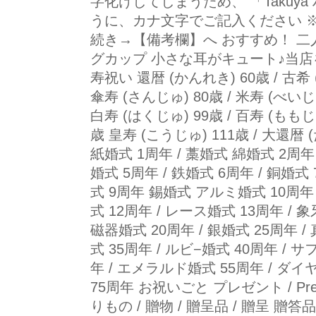
字化けしてしまうため、 「Takuya ハー
うに、カナ文字でご記入ください 
続き→【備考欄】へ おすすめ！ 二
グカップ 小さな耳がキュート♪当店
寿祝い 還暦 (かんれき) 60歳 / 古希 (
傘寿 (さんじゅ) 80歳 / 米寿 (べいじゅ
白寿 (はくじゅ) 99歳 / 百寿 (ももじゅ
歳 皇寿 (こうじゅ) 111歳 / 大還暦
紙婚式 1周年 / 藁婚式 綿婚式 2周年 
婚式 5周年 / 鉄婚式 6周年 / 銅婚式
式 9周年 錫婚式 アルミ婚式 10周年
式 12周年 / レース婚式 13周年 / 
磁器婚式 20周年 / 銀婚式 25周年 
式 35周年 / ルビ−婚式 40周年 / 
年 / エメラルド婚式 55周年 / ダ
75周年 お祝いごと プレゼント / Presen
りもの / 贈物 / 贈呈品 / 贈呈 贈答