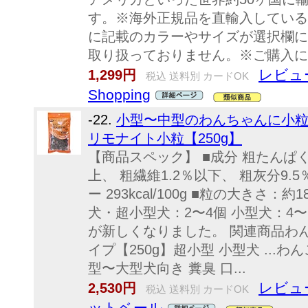
す。※海外正規品を直輸入している
に記載のカラーやサイズが選択欄に
取り扱っておりません。※ご購入に
レビュ
1,299円
税込 送料別 カードOK
Shopping
-22.
小型〜中型のわんちゃんに小粒
リモナイト小粒【250g】
【商品スペック】 ■成分 粗たんぱく質
上、 粗繊維1.2％以下、 粗灰分9.5
ー 293kcal/100g ■粒の大きさ
犬・超小型犬：2〜4個 小型犬：4〜
が新しくなりました。 関連商品わん
イプ【250g】超小型 小型犬 ...
型〜大型犬向き 糞臭 口...
レビュ
2,530円
税込 送料別 カードOK
ットベール