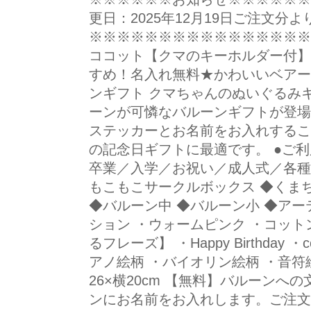
更日：2025年12月19日ご注文分よ
※※※※※※※※※※※※※※※※※ 
ココット【クマのキーホルダー付】
すめ！名入れ無料★かわいいベアー
ンギフト クマちゃんのぬいぐるみ
ーンが可憐なバルーンギフトが登場
ステッカーとお名前をお入れするこ
の記念日ギフトに最適です。 ●ご
卒業／入学／お祝い／成人式／各種お
もこもこサークルボックス ◆くま
◆バルーン中 ◆バルーン小 ◆アー
ション ・ウォームピンク ・コット
るフレーズ】 ・Happy Birthday ・con
アノ絵柄 ・バイオリン絵柄 ・音符絵
26×横20cm 【無料】バルーンへ
ンにお名前をお入れします。ご注文