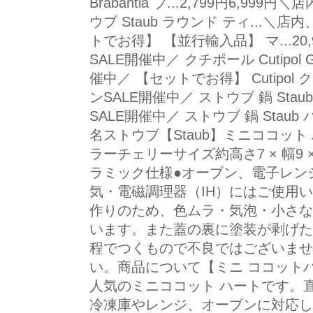
Brabantia ブ...2,799円6,9
ウブ Staub ラウンド ティ...＼
トでお得】 【並行輸入品】 マ...20
SALE開催中／ クチポール Cutipol
催中／ 【セットでお得】 Cutipol ク
ンSALE開催中／ ストウブ 鍋 Sta
SALE開催中／ ストウブ 鍋 Staub パ
名ストウブ【Staub】ミニココット ハー
ラーチェリーサイズ約高さ7 × 幅9 ×
ラミック仕様●オーブン、電子レン
気・電磁調理器（IH）にはご使用い
作りのため、色ムラ・気泡・小さな
います。また蓋の裏に塗装が剥げた
程でつくもので不良ではございませ
い。商品について【ミニ ココット
人気のミニココット ハートです。
冷凍庫やレンジ、オーブンに対応し