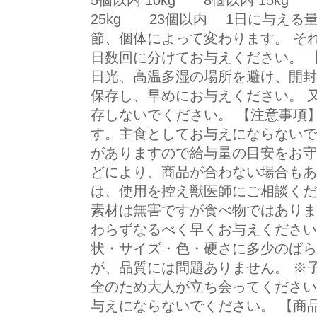
5個以内 10kg 8個以内 15kg 
25kg 23個以内 1日に与える
節、個体によって変わります。 そ
日数回に分けてお与えください。 【
日光、高温多湿の場所を避け、開封
保存し、早めにお与えください。 
存しないでください。 【注意事項
す。主食としてお与えにならないで
がありますので給与量の目安をお守
どにより、商品が合わない場合も
は、使用を控え獣医師にご相談くだ
素材は無害ですが食べ物ではあり
わらずなるべく早くお与えください
状・サイズ・色・硬さに多少のば
が、品質には問題ありません。 ※
全のため大人が立ち会ってください
与えにならないでください。 【商