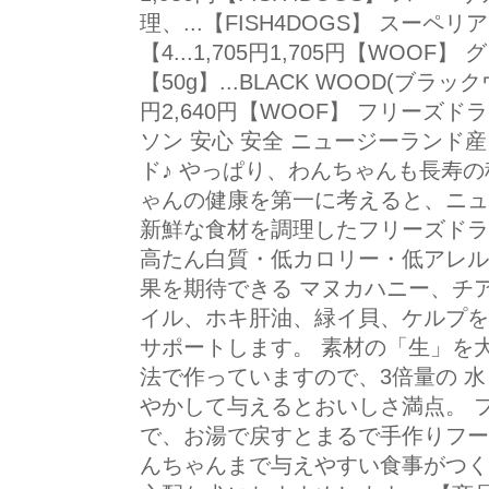
理、...【FISH4DOGS】 スーペ
【4...1,705円1,705円【WO
【50g】...BLACK WOOD(ブラックウ
円2,640円【WOOF】 フリーズ
ソン 安心 安全 ニュージーランド
ド♪ やっぱり、わんちゃんも長寿の
ゃんの健康を第一に考えると、ニュ
新鮮な食材を調理したフリーズドラ
高たん白質・低カロリー・低アレル
果を期待できる マヌカハニー、チ
イル、ホキ肝油、緑イ貝、ケルプを
サポートします。 素材の「生」を
法で作っていますので、3倍量の 水
やかして与えるとおいしさ満点。 
で、お湯で戻すとまるで手作りフー
んちゃんまで与えやすい食事がつく