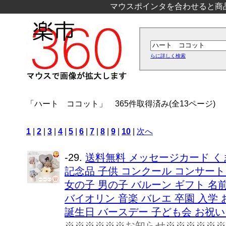
マウスポインタを合わせると商
らに詳しく検索
「ハート ココット」
365件取得済み(全13ページ)
1
|
2
|
3
|
4
|
5
|
6
|
7
|
8
|
9
|
10
|
次へ
-29.
送料無料 メッセージカード く
記念品 子供 コンクール コンサート
女の子 男の子 バルーン ギフト 名
バイオリン 音楽 バレエ 卒園 入学 
誕生日 バースデー 子ども会 お祝い プ
※※※※※※お知らせ※※※※※※ 