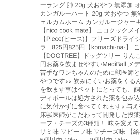
ーラング 肺 20g 犬おやつ 無添加 オ
カンガルーハート 20g 犬おやつ 無
ェルカムホーム カンガルージャーキー 2
【nico cook mate】 ニコクッ
【Piece(ピース)】フリーズドラ
ラ...825円825円【komachi-na-】 こ
【DOGTREE】ドッグツリー りんごス
円お薬を飲ませやすいMediBall
苦手なワンちゃんのために獣医師と
やつです♪♪ 飲みにくいお薬をくる
を飲ます事はペットにとっても、飼
ディボールは処方された薬を包み込
に気付かずに食べてくれます♪ 与
床獣医師がこだわって開発した投薬
ーフ・チーズの3種類！ 味を変えて与
サミ味 ▽ビーフ味 ▽チーズ味 【