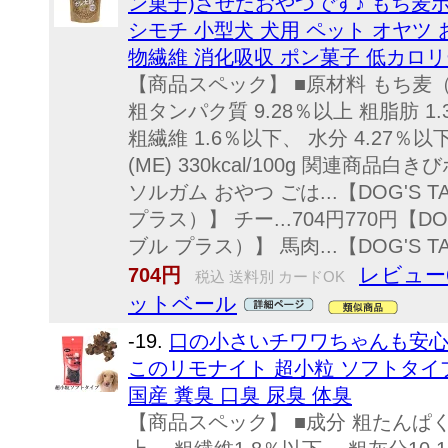
ン菓子)させたおやつです♪ もち麦ポン
シモチ 小型犬 犬用 ペット オヤツ 
物繊維 消化吸収 ポン菓子 低カロリ
【商品スペック】 ■原材料 もち麦（ダ
粗タンパク質 9.28％以上 粗脂肪 1
粗繊維 1.6％以下、 水分 4.27％以
(ME) 330kcal/100g 関連商品
ソルガム おやつ ごは...【DOG'S 
プラス）】 チー...704円770円【DO
ブル プラス）】 馬肉...【DOG'S TABL
レビュー
704円
税込 送料別 カードOK
ットベール
-19.
口の小さいチワワちゃんも安心
このリモナイト 超小粒 ソフトタイプ
国産 糞臭 口臭 尿臭 体臭
【商品スペック】 ■成分 粗たんぱく質