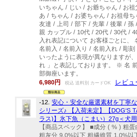
いちゃん / じい / お爺ちゃん / お
あ / ちゃん / お婆ちゃん / お祖母ちゃん
友達 / 上司 / 部下 / 先輩 / 後輩 / 孫 
親 カップル / 10代 / 20代 / 30代 / 40
入れ表記について お客様ごとに、 名入れ
名前入 / 名前入り / 名前入れ / 彫刻
いったように表現が異なりますが、
れ 」と表記しております。 ※ 名 
部御座います。
レビュ
6,980円
税込 送料別 カードOK
-12.
安心・安全な厳選素材を丁寧
シリーズ♪ 【入荷未定】【DOG‘S T
ラス)】氷下魚（こまい）27g＜犬
【商品スペック】 ■成分 ( % ) 粗蛋
粗灰分 9.0%以下 粗繊維質 1.0%以