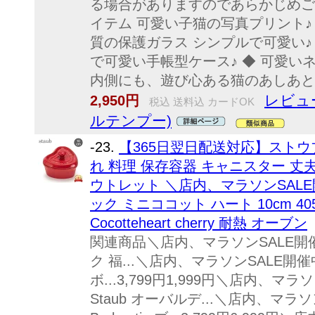
る場合がありますのであらかじめご
イテム 可愛い子猫の写真プリント♪
質の保護ガラス シンプルで可愛い♪
で可愛い手帳型ケース♪ ◆ 可愛い
内側にも、遊び心ある猫のあしあとの
レビュ
2,950円
税込 送料込 カードOK
ルテンプー)
-23.
【365日翌日配送対応】ストウ
れ 料理 保存容器 キャニスター 丈
ウトレット ＼店内、マラソンSALE開
ック ミニココット ハート 10cm 40511
Cocotteheart cherry 耐熱 オーブン
関連商品＼店内、マラソンSALE開催中
ク 福...＼店内、マラソンSALE開催
ボ...3,799円1,999円＼店内、マ
Staub オーバルデ...＼店内、マラ