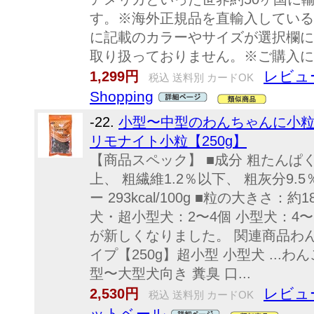
す。※海外正規品を直輸入している
に記載のカラーやサイズが選択欄に
取り扱っておりません。※ご購入に
レビュ
1,299円
税込 送料別 カードOK
Shopping
-22.
小型〜中型のわんちゃんに小粒
リモナイト小粒【250g】
【商品スペック】 ■成分 粗たんぱく質
上、 粗繊維1.2％以下、 粗灰分9.5
ー 293kcal/100g ■粒の大きさ
犬・超小型犬：2〜4個 小型犬：4〜
が新しくなりました。 関連商品わん
イプ【250g】超小型 小型犬 ...
型〜大型犬向き 糞臭 口...
レビュ
2,530円
税込 送料別 カードOK
ットベール