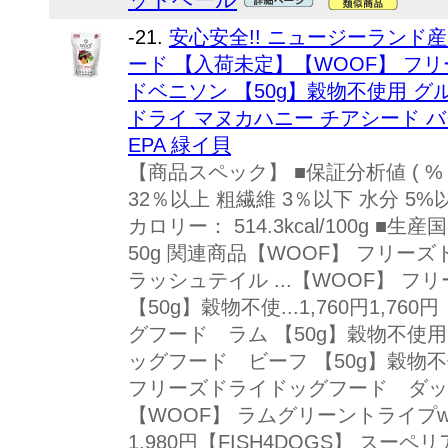
-21.
安心安全!! ニュージーランド
ード 【入荷未定】【WOOF】 フ
ドベニソン 【50g】穀物不使用 グ
ドライ マヌカハニー チアシード バ
EPA 緑イ貝
【商品スペック】 ■保証分析値 ( % 
32％以上 粗繊維 3％以下 水分 5%
カロリー： 514.3kcal/100g 
50g 関連商品【WOOF】 フリ
ラッシュテイル ...【WOOF】 
【50g】穀物不使...1,760円1,7
グフード ラム 【50g】穀物不使用.
ッグフード ビーフ 【50g】穀物不使..
フリーズドライドッグフード ダック 
【WOOF】 ラムグリーントライプwith
1,980円【FISH4DOGS】 スー