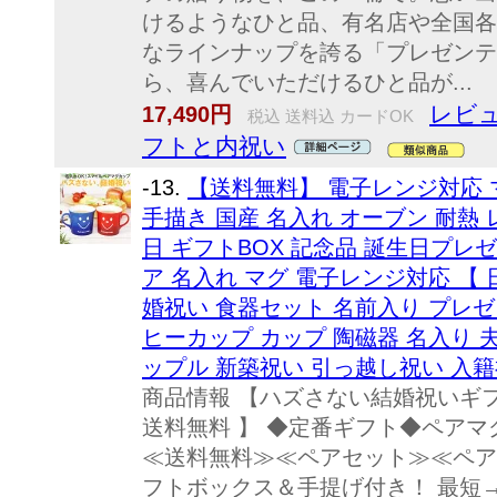
けるようなひと品、有名店や全国各
なラインナップを誇る「プレゼンテ
ら、喜んでいただけるひと品が...
レビュ
17,490円
税込 送料込 カードOK
フトと内祝い
-13.
【送料無料】 電子レンジ対応 
手描き 国産 名入れ オーブン 耐熱 レ
日 ギフトBOX 記念品 誕生日プレ
ア 名入れ マグ 電子レンジ対応 【 
婚祝い 食器セット 名前入り プレゼ
ヒーカップ カップ 陶磁器 名入り 夫
ップル 新築祝い 引っ越し祝い 入籍祝
商品情報 【ハズさない結婚祝いギフ
送料無料 】 ◆定番ギフト◆ペアマ
≪送料無料≫≪ペアセット≫≪ペア
フトボックス＆手提げ付き！ 最短→