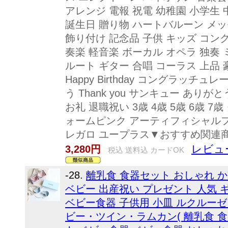
アレンジ 電報 祝電 幼稚園 小学生 
誕生日 贈り物 ハートバルーン メ
飾り付け 記念品 子供 キッズ コン
奏楽 軽音楽 ボーカル オペラ 独奏
ルート ギター 合唱 コーラス 上品
Happy Birthday コングラッチュレーシ
う Thank you サンキュー あり
お礼 退職祝い 3歳 4歳 5歳 6歳 
ォームピンク アーティフィシャルフラワー
レガロ ユープラス▼おすすめ関連
レビュー
3,280円
税込 送料込 カードOK
-28.
離乳食 食器セット おしゃれ か
ベビー 出産祝い プレゼント 人気 
ベビー食器 子供用 小皿 ルクルーゼ L
ビー・ツイン・ラムカン( 離乳食 