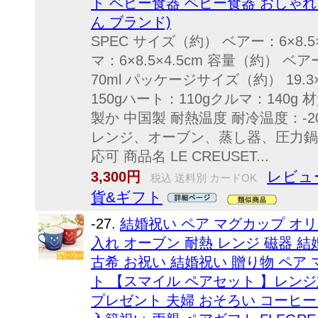
ト ベビー食器 ベビー食器 おしゃれ
ん ブランド)
SPEC サイズ（約） ベアー：6×8.5×
マ：6×8.5×4.5cm 容量（約） ベ
70ml パッケージサイズ（約） 19.3
150gハート：110gクルマ：140
製か 中国製 耐熱温度 耐冷温度：-2
レンジ、オーブン、蒸し器、圧力鍋
応可 商品名 LE CREUSET...
レビュ
3,300円
税込 送料別 カードOK
貨&ギフト
-27.
結婚祝い ペア マグカップ オリ
入れ オーブン 耐熱 レンジ 磁器 
古希 お祝い 結婚祝い 贈り物 ペア
ト 【スマイル ペアセット 】レンジ
プレゼント 夫婦 おそろい コーヒー