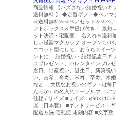
入籍祝い 両親 ペアギフト FLEGR
商品情報 【ハズさない結婚祝いギフ
送料無料 】 ◆定番ギフト◆ペアマ
≪送料無料≫≪ペアセット≫≪ペア
フトボックス＆手提げ付き！ 最短→
ット決済・宅配便） 名入れ＆送料無
しい磁器マグカップ オーブンもO
ココット型にして、おうちスイーツ
ントに、 結婚祝い・結婚記念日ギ
スプレゼント、バレンタインプレゼ
念日、出産祝い、誕生日、新築祝い
い、古希、傘寿、米寿、卒寿、木婚
など… 大切なお祝いのギフトは毎
んわか）の名入れテーブルウェアで
仕様 / サイズ ■サイズ：φ90×110×
器（日本製） ■ギフトサービス：
配送方法 宅配便 彫刻内容 ■文字数