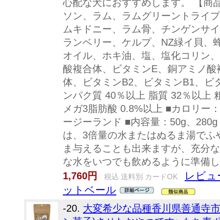
心配な犬におすすめします。 【商品
ソン、ラム、ラムグリーントライプ
ムキドニー、ラム骨、チンゲンサイ
ランベリー、ケルプ、NZ緑イ貝、
オイル、ホキ油、塩、塩化コリン、
酸複合体、ビタミンE、銅アミノ酸
体、ビタミンB2、ビタミンB1、ビタミン
ンパク質 40％以上 脂質 32％以上 
メガ3脂肪酸 0.8%以上 ■カロリー： 5
ージーランド ■内容量：50g、28
は、3倍量の水またはぬるま湯でふ
ま与えることも出来ますが、充分な
な水をいつでも飲めるように準備し
レビュ
1,760円
税込 送料別 カードOK
ットベール
-20.
大変希少な品種香川県善通寺市