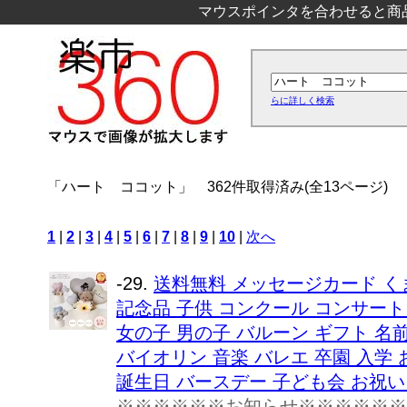
マウスポインタを合わせると商
らに詳しく検索
「ハート ココット」
362件取得済み(全13ページ)
1
|
2
|
3
|
4
|
5
|
6
|
7
|
8
|
9
|
10
|
次へ
-29.
送料無料 メッセージカード く
記念品 子供 コンクール コンサート
女の子 男の子 バルーン ギフト 名
バイオリン 音楽 バレエ 卒園 入学 
誕生日 バースデー 子ども会 お祝い プ
※※※※※※お知らせ※※※※※※ 