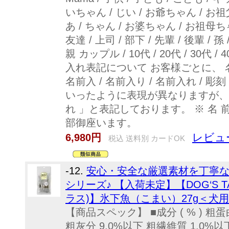
いちゃん / じい / お爺ちゃん / お
あ / ちゃん / お婆ちゃん / お祖母ちゃん
友達 / 上司 / 部下 / 先輩 / 後輩 / 孫 
親 カップル / 10代 / 20代 / 30代 / 40
入れ表記について お客様ごとに、 名入れ
名前入 / 名前入り / 名前入れ / 彫刻
いったように表現が異なりますが、
れ 」と表記しております。 ※ 名 
部御座います。
レビュ
6,980円
税込 送料別 カードOK
-12.
安心・安全な厳選素材を丁寧
シリーズ♪ 【入荷未定】【DOG‘S T
ラス)】氷下魚（こまい）27g＜犬
【商品スペック】 ■成分 ( % ) 粗蛋
粗灰分 9.0%以下 粗繊維質 1.0%以