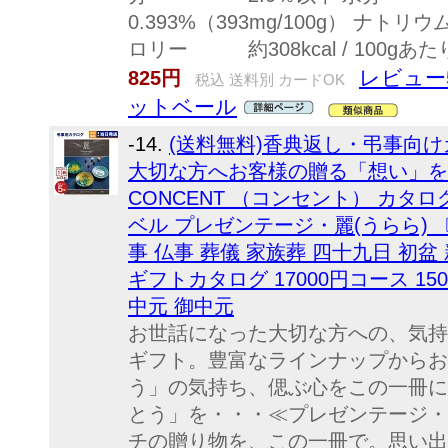
0.393%（393mg/100g） ナトリウ
ロリー 約308kcal / 100gあ
レビュー
825円
税込 送料別 カードOK
ットベール
-14.
(送料無料)香典返し・弔事向
大切な方へお客様の贈る「想い」を
CONCENT （コンセント） カタ
ベル プレゼンテージ・麗(うらら) 〔
事 仏事 葬儀 家族葬 四十九日 初盆
ギフトカタログ 17000円コース 15
中元 御中元
お世話になった大切な方への、気持
ギフト。豊富なラインナップからお
う」の気持ち、偲ぶ心をこの一冊に
とう」を・・・≪プレゼンテージ・麗
チの贈り物を、この一冊で。思い出