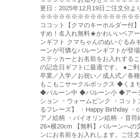
更日：2025年12月19日ご注文分よ
※※※※※※※※※※※※※※※※※ 
ココット【クマのキーホルダー付】
すめ！名入れ無料★かわいいベアー
ンギフト クマちゃんのぬいぐるみ
ーンが可憐なバルーンギフトが登場
ステッカーとお名前をお入れするこ
の記念日ギフトに最適です。 ●ご
卒業／入学／お祝い／成人式／各種お
もこもこサークルボックス ◆くま
◆バルーン中 ◆バルーン小 ◆アー
ション ・ウォームピンク ・コット
るフレーズ】 ・Happy Birthday ・con
アノ絵柄 ・バイオリン絵柄 ・音符絵
26×横20cm 【無料】バルーンへ
ンにお名前をお入れします。ご注文