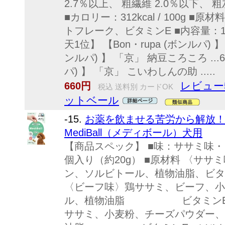
2.7％以上、 粗繊維 2.0％以下、 粗
■カロリー：312kcal / 100g
トフレーク、ビタミンE ■内容量：1
天1位】 【Bon・rupa (ボンルパ) 】
ンルパ) 】 「京」 納豆ころころ ...6
パ) 】 「京」 こいわしんの助 .....
レビュー
660円
税込 送料別 カードOK
ットベール
-15.
お薬を飲ませる苦労から解放！！ 
MediBall（メディボール）犬用
【商品スペック】 ■味：ササミ味・
個入り（約20g） ■原材料 〈サ
ン、ソルビトール、植物油脂
〈ビーフ味〉鶏ササミ、ビーフ、小
ル、植物油脂 ビタミンE、ソ
ササミ、小麦粉、チーズパウダー、