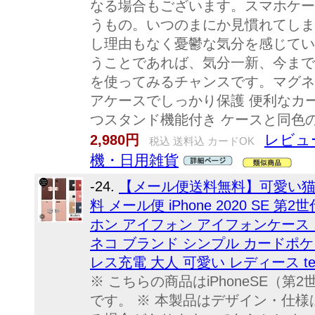
なる場合もございます。スマホケー
うもの。いつのまにか見慣れてしま
し理由もなく憂鬱な気分を感じてい
うことであれば、気分一新、今まで
を使ってみるチャンスです。マグネ
アケースでしっかり保護 便利なカ
つスタンド機能付き ケースと同色
レビュ
2,980円
税込 送料込 カードOK
機・日用雑貨
-24.
【メール便送料無料】可愛い猫
料 メール便 iPhone 2020 SE 第2世代
ホン アイフォン アイフォンケース 
ネコ ブランド シンプル カードポケ
レス充電 大人 可愛い レディース te
※ こちらの商品はiPhoneSE（第2世代
です。 ※ 本製品はデザイン・仕