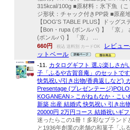
315kcal/100g ■原材料：氷下魚
ジ形状：チャック付きPP袋 ■原産
【DOG'S TABLE PLUS】ドッグ
【Bon・rupa (ボンルパ) 】 「京」 さ
(ボンルパ) 】 「京」 ...
レビュー
660円
税込 送料別 カードOK
ットベール
-11.
カタログギフト 選ぶ楽しさが
子「ふるや古賀音庵」のセットです(
快気祝い/引き出物/香典返しなど) 
Presentage (プレゼンテージ)PO
KOGANEAN＞こがねもなか・こい
新築 出産 結婚式 快気祝い 引き出
20000円 2万円コース 結婚祝いギフ
迷ったらこの1冊！多彩なブランド
と1936年創業の老舗の和菓子「