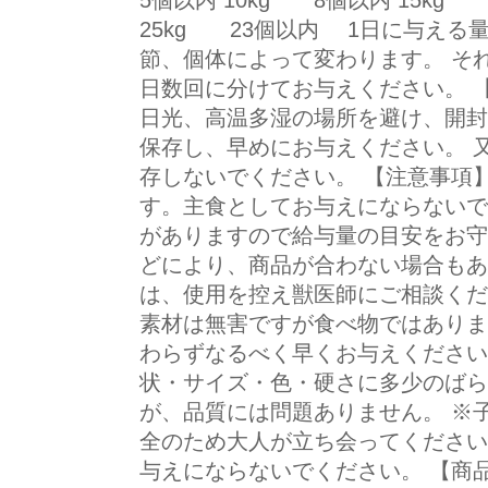
5個以内 10kg 8個以内 15kg 
25kg 23個以内 1日に与える
節、個体によって変わります。 そ
日数回に分けてお与えください。 【
日光、高温多湿の場所を避け、開封
保存し、早めにお与えください。 
存しないでください。 【注意事項
す。主食としてお与えにならないで
がありますので給与量の目安をお守
どにより、商品が合わない場合も
は、使用を控え獣医師にご相談くだ
素材は無害ですが食べ物ではあり
わらずなるべく早くお与えください
状・サイズ・色・硬さに多少のば
が、品質には問題ありません。 ※
全のため大人が立ち会ってください
与えにならないでください。 【商