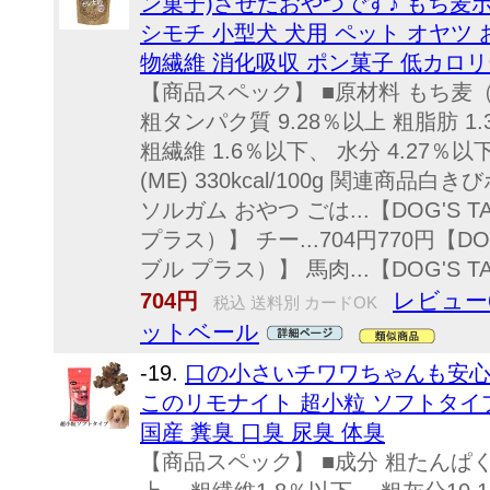
ン菓子)させたおやつです♪ もち麦ポン
シモチ 小型犬 犬用 ペット オヤツ 
物繊維 消化吸収 ポン菓子 低カロリ
【商品スペック】 ■原材料 もち麦（ダ
粗タンパク質 9.28％以上 粗脂肪 1
粗繊維 1.6％以下、 水分 4.27％以
(ME) 330kcal/100g 関連商品
ソルガム おやつ ごは...【DOG'S 
プラス）】 チー...704円770円【DO
ブル プラス）】 馬肉...【DOG'S TABL
レビュー
704円
税込 送料別 カードOK
ットベール
-19.
口の小さいチワワちゃんも安心
このリモナイト 超小粒 ソフトタイプ
国産 糞臭 口臭 尿臭 体臭
【商品スペック】 ■成分 粗たんぱく質