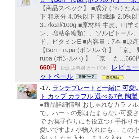
【商品スペック】 ■成分 ( % ) たん
下 粗灰分 4.0%以下 粗繊維 2.0%
317kcal/100g ■原材料 牛皮
ン、増粘多糖類）、ソルビトール、
ド、ビタミンE ■内容量：7本 ■原
【Bon・rupa (ボンルパ) 】 「京」
rupa (ボンルパ) 】 「京」 た...660円
レビュー
660円
税込 送料別 カードOK
ットベール
-17.
ランチプレートと一緒に 可愛いさ
ト カップ カラフル 選べる7色 陶製
●商品詳細情報 おしゃれなカラフル
で、ハートの形はたまらない可愛さ
で お菓子作りにも役立つ♪ 手作り
愛いですよ♪ 小物入れにも… この
多い！ たれ入れ、ミルク入れ、ソ