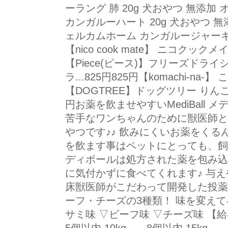
ーラング 肺 20g 犬おやつ 無添加 オ
カンガルーハート 20g 犬おやつ 無
ェルカムホーム カンガルージャーキー 2
【nico cook mate】 ニコクッ
【Piece(ピース)】フリーズドラ
ラ...825円825円【komachi-na-】 こ
【DOGTREE】ドッグツリー りんごス
円お薬を飲ませやすいMediBall
苦手なワンちゃんのために獣医師と
やつです♪♪ 飲みにくいお薬をくる
を飲ます事はペットにとっても、飼
ディボールは処方された薬を包み込
に気付かずに食べてくれます♪ 与
床獣医師がこだわって開発した投薬
ーフ・チーズの3種類！ 味を変えて与
サミ味 ▽ビーフ味 ▽チーズ味 【