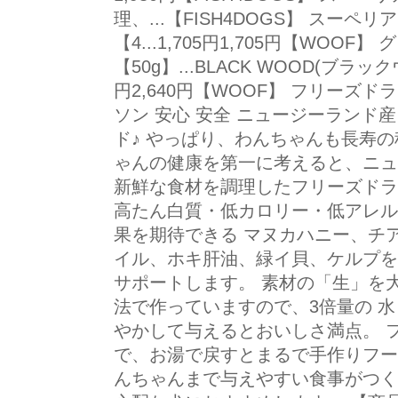
理、...【FISH4DOGS】 スーペ
【4...1,705円1,705円【WO
【50g】...BLACK WOOD(ブラックウ
円2,640円【WOOF】 フリーズ
ソン 安心 安全 ニュージーランド
ド♪ やっぱり、わんちゃんも長寿の
ゃんの健康を第一に考えると、ニュ
新鮮な食材を調理したフリーズドラ
高たん白質・低カロリー・低アレル
果を期待できる マヌカハニー、チ
イル、ホキ肝油、緑イ貝、ケルプを
サポートします。 素材の「生」を
法で作っていますので、3倍量の 水
やかして与えるとおいしさ満点。 
で、お湯で戻すとまるで手作りフー
んちゃんまで与えやすい食事がつく