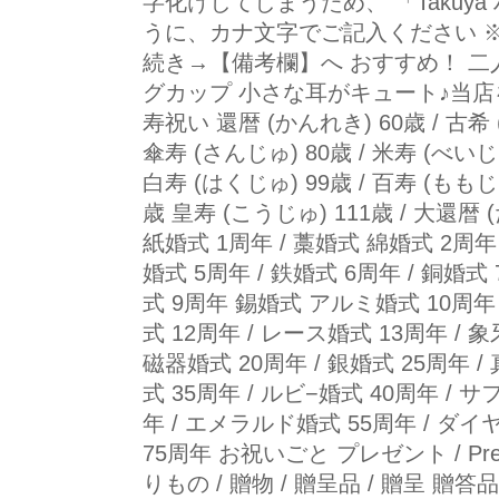
字化けしてしまうため、 「Takuya ハー
うに、カナ文字でご記入ください 
続き→【備考欄】へ おすすめ！ 二
グカップ 小さな耳がキュート♪当店
寿祝い 還暦 (かんれき) 60歳 / 古希 (
傘寿 (さんじゅ) 80歳 / 米寿 (べいじゅ
白寿 (はくじゅ) 99歳 / 百寿 (ももじゅ
歳 皇寿 (こうじゅ) 111歳 / 大還暦
紙婚式 1周年 / 藁婚式 綿婚式 2周年 
婚式 5周年 / 鉄婚式 6周年 / 銅婚式
式 9周年 錫婚式 アルミ婚式 10周年
式 12周年 / レース婚式 13周年 / 
磁器婚式 20周年 / 銀婚式 25周年 
式 35周年 / ルビ−婚式 40周年 / 
年 / エメラルド婚式 55周年 / ダ
75周年 お祝いごと プレゼント / Presen
りもの / 贈物 / 贈呈品 / 贈呈 贈答