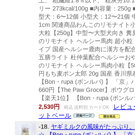
上、 粗繊維1.8％以下、 粗灰分10.
リー 273kcal/100g ■内容量：2
型犬：6〜12個 小型犬：12〜21個 
1cm 関連商品わんこのリモナイト
大粒【250g】中型〜大型犬向き 糞臭 口
のリモナイト ヘルシー馬肉 超小粒【2
イプ 国産ヘルシー鹿肉に漢方を配合【200
五膳ライト 杜仲葉配合ヘルシーおやつ【2
のリモナイト ヘルシー馬肉小粒【50g】糞
円もち麦ポン太郎 20g 国産 香川県産
【Bon・rupa (ボンルパ) 】 「京
660円【The Paw Grocer】ポ
【楽天1位】 【Bon・rupa (ボンルパ)
レビュ
2,530円
税込 送料別 カードOK
ットベール
-18.
ヤギミルクの風味がたっぷり
☆ 【Bon・rupa (ボンルパ) 】