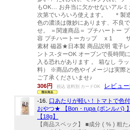
もOK… お弁当に欠かせないアルミ
次第でいろいろ使えます。 ＊製
色の濃淡は微妙にあります、不良で
せ。 ＝関連商品＝ プチハートー プ
容 プチハートーカップ x 1 サイズ φ
素材 磁器★日本製 商品説明 電子
ントス-ターOK オーブンで長時間
入る恐れがあります 。 箱なし ラ
料） ※商品の色やイメージは実際
ご了承くださいませ♪
レビュー
306円
税込 送料別 カードOK
-16.
口あたりが軽い！トマトで色
おやつ★ 【Bon・rupa (ボンルパ
【18g】
【商品スペック】 ■成分 ( % ) 粗