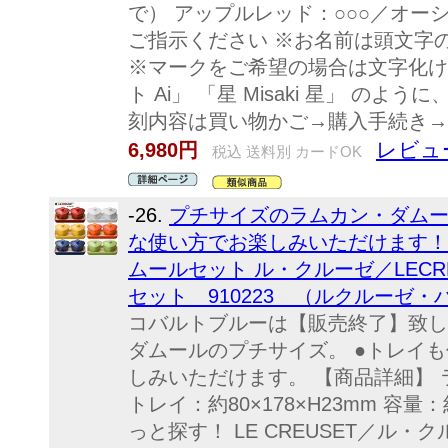
で） アップルレッド：○○○／オー
ご指示ください ※お名前は頭文字
※マークをご希望の場合は文字化けして
ト Ai」 「星 Misaki 星」 の
刻内容は買い物かご→購入手続き→
レビュ
6,980円
税込 送料別 カードOK
-26.
プチサイズのラムカン・ダムー
な使い方でお楽しみいただけます！
ムールセット ル・クルーゼ／LECR
セット 910223 （ルクルーゼ
コバルトブルーは【販売終了】致し
ダムールのプチサイズ。 ●トレイ
しみいただけます。 【商品詳細】 ラ
トレイ：約80×178×H23mm 容量
っと探す！ LE CREUSET／ル・