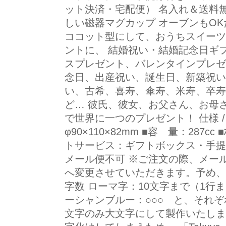
ット決済・宅配便） 名入れ＆送料無
しい磁器マグカップ オーブンもO
ココット型にして、おうちスイーツ
ントに、 結婚祝い・結婚記念日ギ
スプレゼント、バレンタインプレゼ
念日、出産祝い、誕生日、新築祝い
い、古希、喜寿、傘寿、米寿、卒寿
ど… 彼氏、彼女、お父さん、お母
で世界に一つのプレゼント！ 仕様 /
φ90×110×82mm ■容 量：287
トサービス：ギフトボックス・手提
メール便不可 ※ご注文の際、メー
へ変更させていただきます。予め、
字数 ローマ字：10文字まで（1行ま
ーシャンブルー：○○○ と、それぞ
文字のみ大文字にして製作いたしま