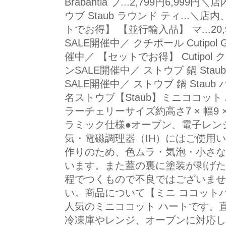
Brabantia ブ...2,799円6,9
ウブ Staub ラウンド ティ...＼
トでお得】 【並行輸入品】 マ...20
SALE開催中／ クチポール Cutipol
催中／ 【セットでお得】 Cutipol ク
ンSALE開催中／ ストウブ 鍋 Sta
SALE開催中／ ストウブ 鍋 Staub パ
名ストウブ【Staub】ミニココット ハー
ラーチェリーサイズ約高さ7 × 幅9 ×
ラミック仕様●オーブン、電子レン
気・電磁調理器（IH）にはご使用い
作りのため、色ムラ・気泡・小さな
います。また蓋の裏に塗装が剥げた
程でつくもので不良ではございませ
い。商品について【ミニ ココット
人気のミニココット ハートです。
冷凍庫やレンジ、オーブンに対応し