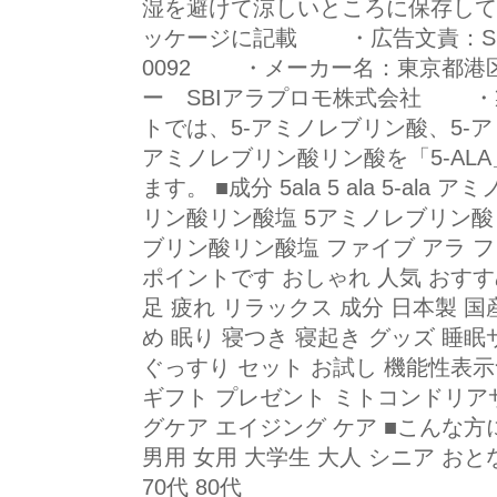
湿を避けて涼しいところに保存し
ッケージに記載 ・広告文責：SBIア
0092 ・メーカー名：東京都港区六
ー SBIアラプロモ株式会社 
トでは、5-アミノレブリン酸、5-
アミノレブリン酸リン酸を「5-AL
ます。 ■成分 5ala 5 ala 5-a
リン酸リン酸塩 5アミノレブリン酸 
ブリン酸リン酸塩 ファイブ アラ ファ
ポイントです おしゃれ 人気 おすす
足 疲れ リラックス 成分 日本製 国
め 眠り 寝つき 寝起き グッズ 睡
ぐっすり セット お試し 機能性表示
ギフト プレゼント ミトコンドリア
グケア エイジング ケア ■こんな方に
男用 女用 大学生 大人 シニア おとな 学
70代 80代