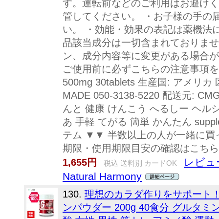
す。運転前などのご利用はお避けく
管してください。 ・お子様の手の
い。 ・効能・効果の表記は薬機法
品該当成分は一切含まれておりませ
ン、成分内容等に変更がある場合が
ご使用前に必ずこちらの注意事項をご確認
500mg 30tablets 生産国: アメリ
MADE 050-3138-5220 配送元: CMG
んと 健康 けんこう へるしー ヘル
あ 手軽 てがる 簡単 かんたん supple
テム ▼▼ 半数以上の人が一緒に買
期限・使用期限目安の確認はこちら
レビュ
1,655円
税込 送料別 カードOK
Natural Harmony
130.
理想のカラダ作りをサポート！ 
ンパウダー 200g 40食分 グルタ