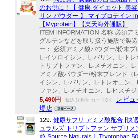
のお供に！【 健康 ダイエット 美容
リン パウダー 】 マイプロテイン Impa
【Myprotein】【楽天海外通販】
ITEM INFORMATION 名称 
グルテンなどを取り扱う施設で製造
ー： 必須アミノ酸パウダー/粉末ブ
L-イソロイシン、L-バリン、L-ト
トリプトファン、L-メチオニン、L
アミノ酸パウダー/粉末ブレンド（L-
イシン、L-バリン、L-トレオニン、
ファン、L-メチオニン、L-ヒスチジ
レビュ
5,490円
税込 送料別 カードOK
場店
129.
健康サプリ アミノ酸配合 [快
ュラルズ トリプトファン サプリメント
粒 Source Naturals L-Tryptoph