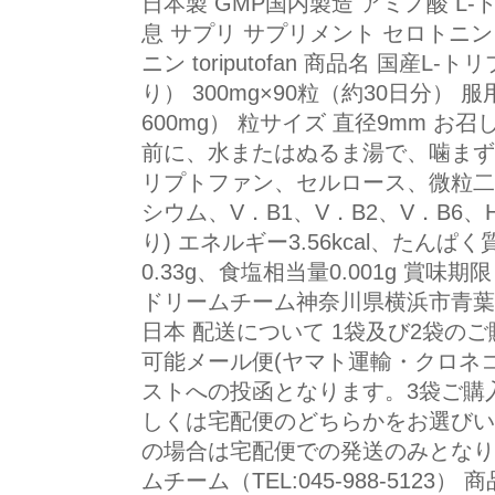
日本製 GMP国内製造 アミノ酸 L-
息 サプリ サプリメント セロトニン 
ニン toriputofan 商品名 国産L
り） 300mg×90粒（約30日分）
600mg） 粒サイズ 直径9mm お
前に、水またはぬるま湯で、噛まずに
リプトファン、セルロース、微粒二
シウム、V．B1、V．B2、V．B6、H
り) エネルギー3.56kcal、たんぱく
0.33g、食塩相当量0.001g 賞味
ドリームチーム神奈川県横浜市青葉区田
日本 配送について 1袋及び2袋の
可能メール便(ヤマト運輸・クロネ
ストへの投函となります。3袋ご購
しくは宅配便のどちらかをお選びい
の場合は宅配便での発送のみとなり
ムチーム（TEL:045-988-5123