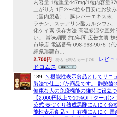
内容量 1粒重量447mg/1粒内容量3
上がり方 1日2〜4粒を目安にお飲
（国内製造）、豚レバーエキス末、
ラチン、ステアリン酸カルシウム、
化ケイ素 保存方法 高温多湿や直
い。 賞味期限 約2年間 広告文責 株
市場店 電話番号 098-963-907
縄県那覇市...
レビュ
2,700円
税込 送料込 カードOK
ドコムス
139.
＼機能性表示食品としてリニュ
製法で仕上げた商品です。 酢酸菌GK-1（
健康な人の免疫機能の維持に役立つ
【2,000円以上で10%OFFクーポン！8/
公式 壺づくり熟成黒酢にんにく免疫
能性表示食品＞［ 有機にんにく 国