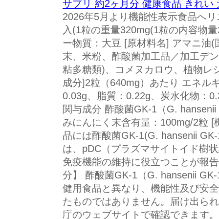
サプリ 約2ヶ月分 健康食品 きれい 
2026年5月より機能性表示食品へリ
入(1粒の重量320mg(1粒の内容物量
ー物質：大豆 [原材料名] アマニ油
末、米粉、酢酸菌加工品／加工デン
粘多糖類)、コメヌカロウ、植物レシ
成分]2粒（640mg）あたり エネルギ
0.03g、脂質：0.22g、炭水化物：0
関与成分 酢酸菌GK-1（G. hansen
みにんにく末含有量：100mg/2粒 [
品には酢酸菌GK-1(G. hansenii 
は、pDC（プラズマサイトイド樹
免疫機能の維持に役立つことが報告
分】 酢酸菌GK-1（G. hansenii
健用食品と異なり、機能性及び安全
たものではありません。届け出られ
庁のウェブサイトで確認できます。 