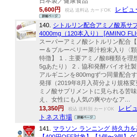
日本製／健康食品
レビュ
5,600円
税込 送料込 カードOK
140.
シトルリン配合アミノ酸系サプリ
4000mg（120本入り） [AMINO 
スーパーアミノ酸シトルリン配合【ア
ー＆ブルーベリー果汁粉末入り〈顆
特徴】 1．主要アミノ酸8種類を理想
5gあたり） 2．協和発酵バイオ社
アルギニンを800mgずつ同量配合
発揮（2019年8月入荷分より規格
ミノ酸サプリメントに見られる苦味
え、女性にも人気の爽やかなア...
レビュ
13,350円
税込 送料別 カードOK
トネス市場
141.
マラソン ランニング 持久力
【400円OFF対象】【1個〜3個】