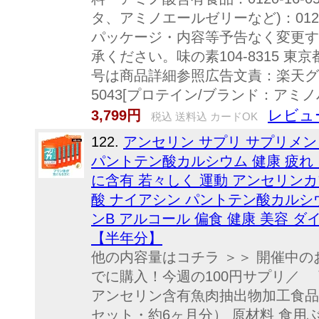
タ、アミノエールゼリーなど)：0120
パッケージ・内容等予告なく変更す
承ください。味の素104-8315 東京
号は商品詳細参照広告文責：楽天グルー
5043[プロテイン/ブランド：アミノバイタ
レビュ
3,799円
税込 送料込 カードOK
122.
アンセリン サプリ サプリメン
パントテン酸カルシウム 健康 疲れ
に含有 若々しく 運動 アンセリン
酸 ナイアシン パントテン酸カルシ
ンB アルコール 偏食 健康 美容 
【半年分】
他の内容量はコチラ ＞＞ 開催中の
でに購入！今週の100円サプリ／ 
アンセリン含有魚肉抽出物加工食品 内
セット・約6ヶ月分） 原材料 食