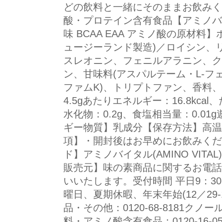
どの飲料と一緒にそのままお飲みく
酸・プロテイン含有食品【アミノバ
味 BCAA EAA アミノ酸の原材
ュージーランド製造)／ロイシン、
スレオニン、フェニルアラニン、ク
ン、甘味料(アスパルテーム・L-
ファムK)、トリプトファン、香料、
4.5gあたりエネルギー：16.8kca
水化物：0.2g、食塩相当量：0.01
ギー物質】乳成分【保存方法】高温
項】・開封後はお早めにお飲みくだ
ド】アミノバイタル(AMINO VIT
販売元】味の素商品に関するお電話
いいたします。受付時間 平日9：30-
曜日、夏期休暇、年末年始(12／29-
品・その他：0120-68-8181クノール
料・アミノ酸含有食品：0120-16-