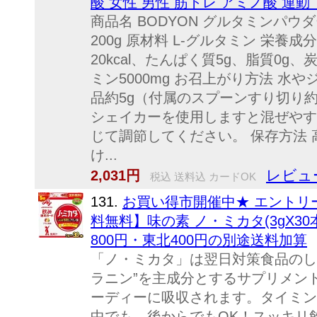
酸 女性 男性 筋トレ アミノ酸 運動
商品名 BODYON グルタミンパウ
200g 原材料 L-グルタミン 栄養成分
20kcal、たんぱく質5g、脂質0g
ミン5000mg お召上がり方法 水
品約5g（付属のスプーンすり切り
シェイカーを使用しますと混ぜやす
じて調節してください。 保存方法
け...
レビュ
2,031円
税込 送料込 カードOK
131.
お買い得市開催中★ エントリ
料無料】味の素 ノ・ミカタ(3gX30
800円・東北400円の別途送料加算
「ノ・ミカタ」は翌日対策食品のし
ラニン”を主成分とするサプリメン
ーディーに吸収されます。タイミン
中でも、後からでもOK！スッキリ