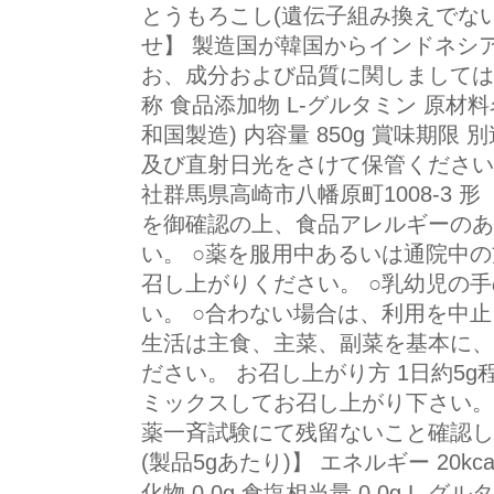
とうもろこし(遺伝子組み換えでない
せ】 製造国が韓国からインドネシ
お、成分および品質に関しまして
称 食品添加物 L-グルタミン 原材
和国製造) 内容量 850g 賞味期限
及び直射日光をさけて保管ください
社群馬県高崎市八幡原町1008-3 形
を御確認の上、食品アレルギーのあ
い。 ○薬を服用中あるいは通院中
召し上がりください。 ○乳幼児の
い。 ○合わない場合は、利用を中止
生活は主食、主菜、副菜を基本に、
ださい。 お召し上がり方 1日約5
ミックスしてお召し上がり下さい。 
薬一斉試験にて残留ないこと確認し
(製品5gあたり)】 エネルギー 20kcal
化物 0.0g 食塩相当量 0.0g L-グ