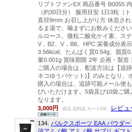
リプトファンEX 商品番号 B0055 
（約30日分） 服用目安 1日3粒（ト
直径9mm お召し上がり方 休息さ
るま湯で、噛まずにお飲みください。
ルロース、微粒二酸化ケイ素、ステ
V．B2、V．B6、HPC 栄養成分表示
3.56kcal、たんぱく質0.54g、脂質
量0.001g 賞味期限 2年 企画・製
ご購入の場合は、配送方法は【追跡
ネコゆうパケット)】のみとなり、
購入の場合は、追跡可能メール便も
びいただけます。5袋及び10袋ご
なります。
レビュ
3,000円
税込 送料込 カードOK
134.
バルクスポーツ EAA パウダー
須アミノ酸 アミノ酸 サプリ ギフト