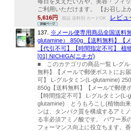
毎日を支えたい方や、美容・フィッ
ご利用いただけます。 【お召し上がり方
レビュ
5,616円
税込 送料別 カードOK
137.
※メール便専用商品全国送料無料
glutamine） 850g 【送料無
【代引不可】【時間指定不可】 植物
[01] NICHIGA(ニチガ)
■ このカテゴリの商品一覧 L-グルタミン(
無料】【メールで郵便ポストにお届
可】 L-グルタミン(L-glutamine) 250
850g【送料無料】【メールで郵
【時間指定不可】 L-グルタミン(L-glut
glutamine) とうもろこし(植物
ンは、タンパク質を構成するアミノ
る非必須アミノ酸です。 パワー系
フォーマンス向上に役立ちます。香