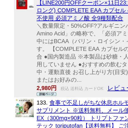
【LINE200円OFFクーポン×11日2
ロング) COMPLETE EAA カプセ
不使用 必須アミノ酸 全9種類配合
＼数量限定・50%OFF?アルギニンパウ
Amino Acid」の略称で、「必須
中にはBCAA（バリン・ロイシン
す。 【COMPLETE EAA カプ
合 ●国内製造品 ※本製品は砂糖
用していません ●おすすめの飲む
中・運動直後 お召し上がり方(目安)
またはお好みの...
レビュ
2,980円
税込 送料込 カードOK
133.
食事で不足しがちな休息ホル
サプリメント ※送料無料、メール便
EX（300mg×90粒） トリプトフ
テック toriputofan【送料無料】