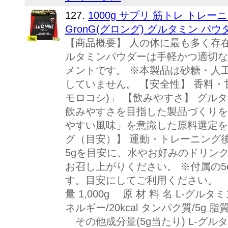
127.
1000g サプリ 筋トレ トレー
GronG(グロング) グルタミン パウ
【商品概要】 人の体に最も多く存
ルタミンパウダーは手軽かつ適切な
メントです。 ※本製品は砂糖・人
していません。 【安全性】 香料・甘
モロコシ)」 【飲みやすさ】 グル
飲みやすさを目指した製品づくりを
やすい風味」を意識した原料選定を
グ（目安）】 運動・トレーニング後
5gを目安に、水やお好みのドリン
お召し上がりください。 ※付属の5
す。目安にしてご利用ください。 
量 1,000g 原 材 料 名 L-グル
ネルギー/20kcal タンパク質/5g 脂
その他成分量(5g当たり) L-グルタミン