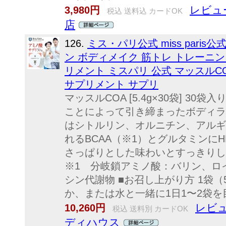
レビュ
3,980円
税込 送料込 カードOK
店
126.
ミス・パリ公式 miss pari
ン ボディメイク 筋トレ トレーニン
リメント ミスパリ 公式 マッスルCOA
サプリメント サプリ
マッスルCOA [5.4g×30袋] 30
ことによって引き締まったボディラ
はシトルリン、オルニチン、アルギ
れるBCAA（※1）とグルタミンに
さっぱりとした味わいとすっきりし
※1 分岐鎖アミノ酸：バリン、ロ
シン代謝物 ■お召し上がり方 1袋（5
か、または水と一緒に1日1〜2袋を目
レビュ
10,260円
税込 送料別 カードOK
ディハウス