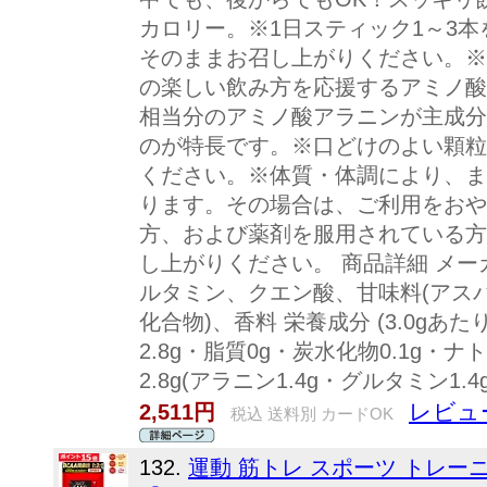
カロリー。※1日スティック1～3
そのままお召し上がりください。※
の楽しい飲み方を応援するアミノ酸
相当分のアミノ酸アラニンが主成分
のが特長です。※口どけのよい顆粒
ください。※体質・体調により、ま
ります。その場合は、ご利用をおや
方、および薬剤を服用されている方
し上がりください。 商品詳細 メー
ルタミン、クエン酸、甘味料(アス
化合物)、香料 栄養成分 (3.0gあた
2.8g・脂質0g・炭水化物0.1g・ナ
2.8g(アラニン1.4g・グルタミン1.4
レビュ
2,511円
税込 送料別 カードOK
132.
運動 筋トレ スポーツ トレー