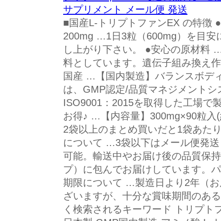
サプリメント メール便 発送
■国産L-トリプトファンEX の特徴
200mg …1日3粒（600mg）
し上がり下さい。 ●安心の原材料
料としています。遺伝子組み換え作
国産 …【国内製造】バランスボデ
は、GMP認定/品質マネジメント
ISO9001：2015を取得した工場
お得♪ …【内容量】300mg×90粒
2袋以上のまとめ買いだと1袋あたり
について …3袋以下はメール便発
可能。輸送中やお届け後の品質保持
プ）に包んでお届けしています。パ
期限について …製造日より2年（
ざいますが、十分な賞味期間のある
く検索されるキーワード トリプトフ