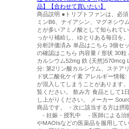
品】【合わせて買いたい】
商品説明 ●トリプトファンは、必須
ミンB6、ナイアシン、マグネシウ
とが多いアミノ酸として知られていま
っかり補給し、ゆとりある毎日を。【Sou
分析評価済み 単品はこちら 3個セ
の確認はこちら 内容量 / 形状 30粒
カルシウム52mg 鉄 (天然)570mcg
分: 第2リン酸カルシウム、ステ
ド状二酸化ケイ素 アレルギー情報:
が混入してしまうことがあります。
覧ください。 飲み方 食品として1
し上がりください。 メーカー Source
商品です。 ・次に該当する方は摂
- 妊娠・授乳中 - 医師による治療
やMAOIsなどの医薬品を服用して