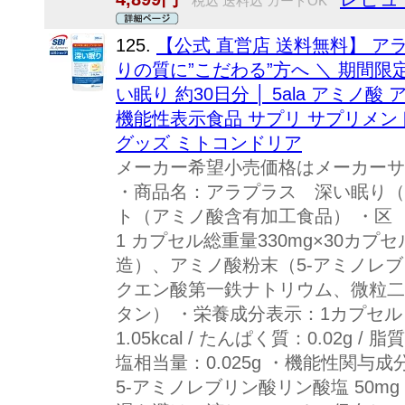
税込 送料込 カードOK
125.
【公式 直営店 送料無料】 ア
りの質に”こだわる”方へ ＼ 期間限定
い眠り 約30日分 │ 5ala アミノ
機能性表示食品 サプリ サプリメント
グッズ ミトコンドリア
メーカー希望小売価格はメーカーサ
・商品名：アラプラス 深い眠り（
ト（アミノ酸含有加工食品） ・区
1 カプセル総重量330mg×30カ
造）、アミノ酸粉末（5-アミノレブ
クエン酸第一鉄ナトリウム、微粒二
タン） ・栄養成分表示：1カプセル
1.05kcal / たんぱく質：0.02g / 脂
塩相当量：0.025g ・機能性関与成
5-アミノレブリン酸リン酸塩 50m