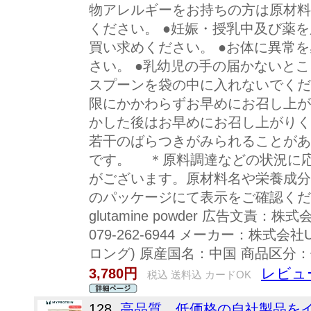
物アレルギーをお持ちの方は原材料
ください。 ●妊娠・授乳中及び薬
買い求めください。 ●お体に異常
さい。 ●乳幼児の手の届かないとこ
スプーンを袋の中に入れないでくだ
限にかかわらずお早めにお召し上が
かした後はお早めにお召し上がりく
若干のばらつきがみられることがあ
です。 ＊原料調達などの状況に
がございます。原材料名や栄養成分
のパッケージにて表示をご確認くだ
glutamine powder 広告
079-262-6944 メーカー：株式会社Ul
ロング) 原産国名：中国 商品区分
レビュ
3,780円
税込 送料込 カードOK
128.
高品質、低価格の自社製品を