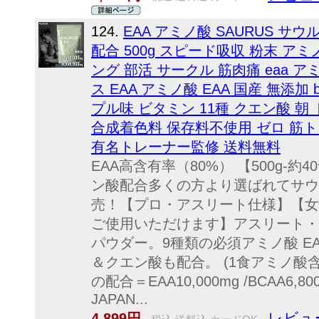
124.
EAA アミノ酸 SAURUS サウ
配合 500g スピード吸収 粉末 ア
ング 部活 サークル 筋肉痛 eaa アミ
ス EAA アミノ酸 EAA 国産 無添加
プル味 ビタミン 11種 クエン酸 朝
合成着色料 保存料不使用 ゼロ 筋ト
有名トレーナー監修 送料無料
EAA高含有率（80%） 【500g-
ン酸配合多くの方より選ばれてサウ
売！【プロ・アスリート仕様】【女性
ご使用いただけます】アスリート・
パウダー。9種類の必須アミノ酸 EAA 
＆クエン酸も配合。 (1食アミノ酸含
の配合＝EAA10,000mg /BCAA6
JAPAN...
レビュ
4,899円