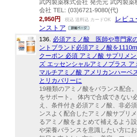
武内製薬株式会社 発売元 武内製薬
会社 TEL: (03)6721-9080(代)
レビュ
2,950円
税込 送料込 カードOK
ンストア
136.
必須アミノ酸 医師や専門家
ントブランド必須アミノ酸を1110m
クーポン 必須 アミノ酸 サプリメ
ズ エッセンシャルアミノプラス アミ
マルチアミノ酸 アメリカンハーベス
とリカバリーに
19種類のアミノ酸をバランス配合
をサポート。 体内で合成できない必
え、条件付き必須アミノ酸、非必須
ンスよく配合したアミノ酸サプリメ
るアミノ酸をまとめて補えるよう設
や栄養バランスを意識したい方にお