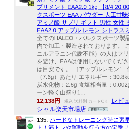
プリメント EAA2.0 1kg 【8/4 20
クスポーツ EAA パウダー 人工甘
アミノ酸 サプリ ギフト 男性 女性
EAA2.0 アップル レモン シトラス
全てのHALEO・バルクスポーツ
内で加工・製造されております。 
ニルアラニン代謝不能）の人はフリ
を避け、EAAは使用しないでくだ
は目安です。 ［アップルレモン］ 
（7.6g）あたり エネルギー：30.8kc
炭水化物：2.6g 食塩相当量：0.0
ーン軽く山盛り1...
レビュ
12,138円
税込 送料別 カードOK
シャル楽天市場店
135.
ハードなトレーニング時に素
ト！筋トレや運動を行う方の定番サ