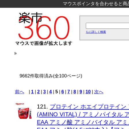
マウスポインタを合わせると商
らに詳しく検索
»
9662件取得済み(全100ページ)
前へ
|
1
|
2
|
3
|
4
|
5
|
6
|
7
|
8
|
9
|
10
|
次へ
121.
プロテイン ホエイプロテイン 
(AMINO VITAL) / アミノバイタ
EAA アミノ酸 アミノバイタル アミ