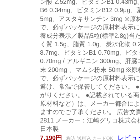
ン酸 2.52mg、ビタミンB1 0.43m
B6 0.34mg、ビタミンB12 0.9μg
5mg、アスタキサンチン 3mg 
で、必ずパッケージの原材料表示に
養成分表示／製品5粒(標準2.8g)当た
く質 1.5g、脂質 1.0g、炭水化物 0
8.7mg、ビタミンB1 0.70mg、ビタ
0.70mg / アルギニン 300mg、
末 200mg 、マムシ粉末 50mg
で、必ずパッケージの原材料表示に
避け、常温で保管してください。 
がりください。 ●記載されている
原材料など）は、メーカー都合によ
ますのでご了承ください。 広告文責：
2811 メーカー：江崎グリコ株式会
日本製
レビュ
7,190円
税込 送料込 カードOK