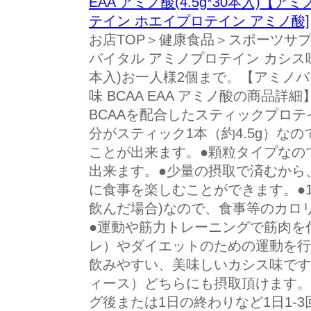
EAA アミノ酸(4.5g*30本入)【アミ
テイン ホエイプロテイン アミノ酸]
お店TOP＞健康食品＞スポーツサ
バイタル アミノプロテイン カシス味 BC
本入)お一人様2個まで。【アミノバ
味 BCAA EAA アミノ酸の商品詳
BCAAを配合したスティックプロテ
分がスティック1本（約4.5g）な
ことが出来ます。●顆粒タイプなの
出来ます。●少量の摂取で済むから
に食事を楽しむことができます。●1本
飲んだ場合)なので、食事等のカロ
●運動や筋力トレーニングで筋肉を
レ）やダイエットのための運動を行
飲みやすい、美味しいカシス味です
ィース）どちらにも摂取頂けます。
グ後または1日の終わりなど1日1-