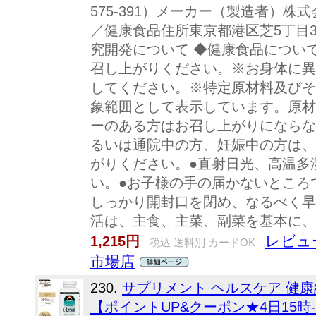
575-391）メーカー（製造者）
／健康食品住所東京都港区芝5丁目34
究開発について ◆健康食品につい
召し上がりください。※お身体に異
してください。※特定原材料及びそ
象範囲として表示しています。原材
ーのある方はお召し上がりにならな
るいは通院中の方、妊娠中の方は、
がりください。●直射日光、高温多
い。●お子様の手の届かないところ
しっかり開封口を閉め、なるべく早
活は、主食、主菜、副菜を基本に、
レビュ
1,215円
税込 送料別 カードOK
市場店
230.
サプリメント ヘルスケア 健康
【ポイントUP&クーポン★4日15時-