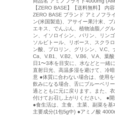
商品名 アミノフライト4000mg (AMI
【ZERO BASE】【送料無料】 内容
ZERO BASE ブランド アミノフ
ン(米国製造)、アサイー果汁末、
エキス、でんぷん、植物油脂／グル
ン、イソロイシン、バリン、リンゴ
ソルビトール、リボース、スクラロ
ン酸、プロリン、グリシン、V.C、
Ca、V.B1、V.B2、V.B6、V.A、葉
日1〜3本を目安に、水などと一緒
直射日光、高温多湿を避けて、冷暗
意 ●体質に合わない場合は、使用を
飲みになる場合、舌にブルーベリー
過とともに元に戻ります。また、衣
付けてお召し上がりください。 ●
●食生活は、主食、主菜、副菜を基本
主要成分(1包5g中) ●アミノ酸 400