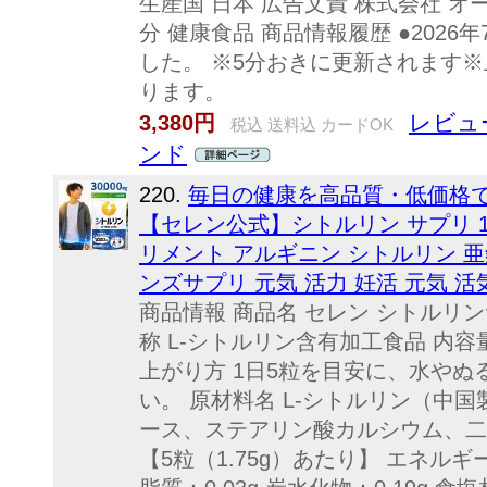
生産国 日本 広告文責 株式会社 オーガ
分 健康食品 商品情報履歴 ●2026
した。 ※5分おきに更新されます
ります。
レビュ
3,380円
税込 送料込 カードOK
ンド
220.
毎日の健康を高品質・低価格
【セレン公式】シトルリン サプリ 15
リメント アルギニン シトルリン 亜
ンズサプリ 元気 活力 妊活 元気 活
商品情報 商品名 セレン シトルリンサ
称 L-シトルリン含有加工食品 内容量 5
上がり方 1日5粒を目安に、水や
い。 原材料名 L-シトルリン（中
ース、ステアリン酸カルシウム、二
【5粒（1.75g）あたり】 エネルギー：