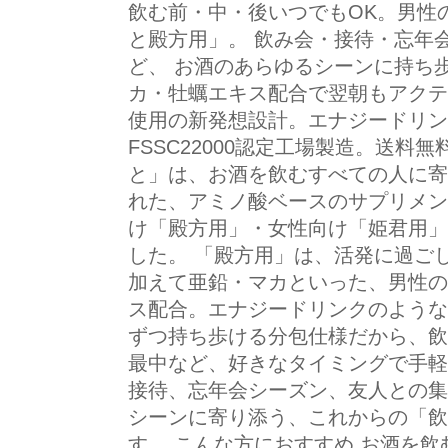
飲む前・中・後いつでもOK。男性
と殿方用」。 飲み会・接待・忘年
ど、 お酒のあらゆるシーンに持ち
カ・牡蠣エキス配合で翌朝もアクテ
使用の新発想設計。エナジードリン
FSSC22000認定工場製造。送料
と」は、お酒を飲むすべての人に寄
れた、アミノ酸ベースのサプリメン
け「殿方用」・女性向け「姫君用」
した。 「殿方用」は、活発に過ご
加えて亜鉛・マカといった、男性の
ス配合。エナジードリンクのような
ずつ持ち歩ける分包仕様だから、飲
最中など、好きなタイミングで手軽
接待、忘年会シーズン、友人との集
シーンに寄り添う、これからの「飲
す。 こんな方におすすめ お酒を