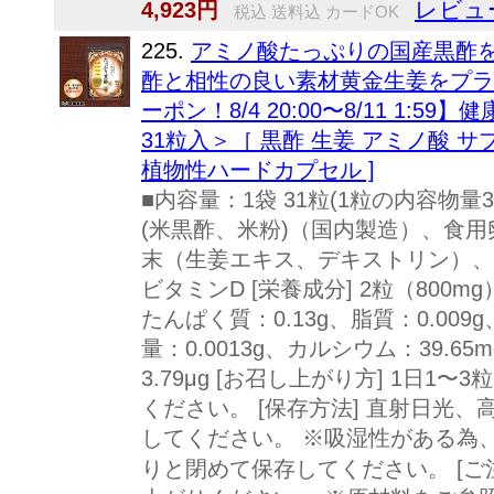
レビュ
4,923円
税込 送料込 カードOK
225.
アミノ酸たっぷりの国産黒酢を
酢と相性の良い素材黄金生姜をプラス！
ーポン！8/4 20:00〜8/11 1:5
31粒入＞［ 黒酢 生姜 アミノ酸 サ
植物性ハードカプセル ]
■内容量：1袋 31粒(1粒の内容物量3
(米黒酢、米粉)（国内製造）、食
末（生姜エキス、デキストリン）、
ビタミンD [栄養成分] 2粒（800mg
たんぱく質：0.13g、脂質：0.009
量：0.0013g、カルシウム：39.65
3.79μg [お召し上がり方] 1日
ください。 [保存方法] 直射日光
してください。 ※吸湿性がある為
りと閉めて保存してください。 [ご