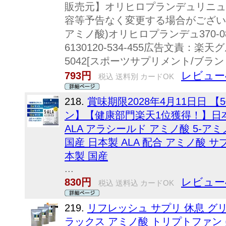
販売元】オリヒロプランデュリニュ
容等予告なく変更する場合がござ
アミノ酸)オリヒロプランデュ370-
6130120-534-455広告文責：楽天
5042[スポーツサプリメント/ブラン
レビュー
793円
税込 送料別 カードOK
218.
賞味期限2028年4月11日日 【
ン】【健康部門楽天1位獲得！】日本製 
ALA アラシールド アミノ酸 5-ア
国産 日本製 ALA 配合 アミノ酸 
本製 国産
...
レビュー
830円
税込 送料込 カードOK
219.
リフレッシュ サプリ 休息 グリ
ラックス アミノ酸 トリプトファン 