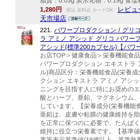
脂質：0.03g 炭水化物：0.19g 食塩相当
レビュ
1,280円
税込 送料込 カードOK
天市場店
221.
パワープロダクション / グリ
ラ アミノ アシッド グリコ パワー
アシッド(標準200カプセル)【パ
お店TOP＞健康食品＞栄養機能食品
パワープロダクション エキストラ ア
ル)商品区分：栄養機能食品(栄養成
クション エキストラ アミノ アシ
ニングを目指す人に特にお奨めのエ
酸とハーブ、亜鉛、マグネシウム、
しています。【栄養成分(栄養機能
亜鉛は、皮膚や粘膜の健康維持を助
を正常に保つのに必要で、たんぱく
維持に役立つ栄養素です。【基準値
素等表示基準値(18歳以上、基準熱量2