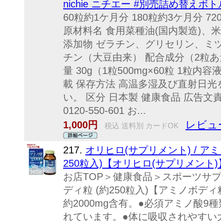
nichie ニチエー #別売詰め替えボ
60粒約1ケ月分 180粒約3ケ月分 7
原材料名 食用菜種油(国内製造)、
添加物 ゼラチン、グリセリン、ミ
チン（大豆由来） 配合成分（2粒あた
量 30g（1粒500mg×60粒 1粒内
載 保存方法 高温多湿及び直射日
い。 区分 日本製 健康食品 広告
0120-550-601 お...
レビュ
1,000円
税込 送料別 カードOK
217.
オリヒロ(サプリメント) / ア
250粒入)【オリヒロ(サプリメント)
お店TOP＞健康食品＞スポーツサ
ディ粒 (約250粒入)【アミノボ
約2000mg含有。●必須アミノ酸9
れています。●体に吸収されやすい