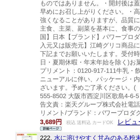
ものではありません。・開封後は蓋
早めにお召し上がりください。・高
強くなることがありますが、品質に
主食、主菜、副菜を基本に、食事の
国】日本【ブランド】パワープロダ
入元又は販売元】江崎グリコ商品に
下記までお願いいたします。受付時間 
日・夏期休暇・年末年始を除く)お
プリメント：0120-917-111牛乳・飲
ニューアルに伴い、パッケージ・内
ざいます。予めご了承ください。( 
555-8502 大阪市西淀川区歌島4
告文責：楽天グループ株式会社電話：05
リメント/ブランド：パワープロダク
レビュ
3,689円
税込 送料込 カードOK
222.
水に溶けやすく甘みのある粉