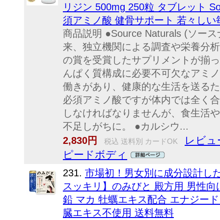
リジン 500mg 250粒 タブレット Source 
須アミノ酸 健骨サポート 若々しい
商品説明 ●Source Naturals 
来、独立機関による調査や栄養分析
の賞を受賞したサプリメントが揃っ
んぱく質構成に必要不可欠なアミノ
働きがあり、健康的な生活を送るた
必須アミノ酸ですが体内では全く合
しなければなりませんが、食生活や
不足しがちに。 ●カルシウ...
レビュ
2,830円
税込 送料別 カードOK
ピードボディ
231.
市場初！男女別に成分設計した
スッキリ】のみびと 殿方用 男性向け
鉛 マカ 牡蠣エキス配合 エナジード
臓エキス不使用 送料無料