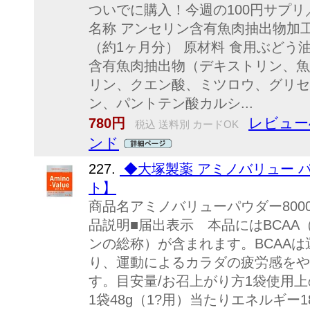
ついでに購入！今週の100円サプ
名称 アンセリン含有魚肉抽出物加工食
（約1ヶ月分） 原材料 食用ぶど
含有魚肉抽出物（デキストリン、魚
リン、クエン酸、ミツロウ、グリセ
ン、パントテン酸カルシ...
レビュー
780円
税込 送料別 カードOK
ンド
227.
◆大塚製薬 アミノバリュー パウダ
ト】
商品名アミノバリューパウダー8000
品説明■届出表示 本品にはBCA
ンの総称）が含まれます。BCAA
り、運動によるカラダの疲労感をや
す。目安量/お召上がり方1袋使用
1袋48g（1?用）当たりエネルギー18