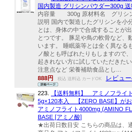
国内製造 グリシンパウダー300g 
内容量 300g 原材料名 グリシ
説明 国内で製造したグリシンを小
とは、身体の中で合成することが出
とつです。 豚足や鳥の軟骨など、
います。 睡眠薬等とは全く異なる
ノ酸とも呼ばれたりもしますので、
起きれない方に試していただきたい
注意点など 栄養補助食品とし...
レビュー
888円
税込 送料込 カードOK
223.
【送料無料】 アミノフライト4000
5g×120本入 【ZERO BASE】が
アミノフライト4000mg (AMINO FLIG
BASE [アミノ酸]
★出荷日数目安 こちらの商品は、