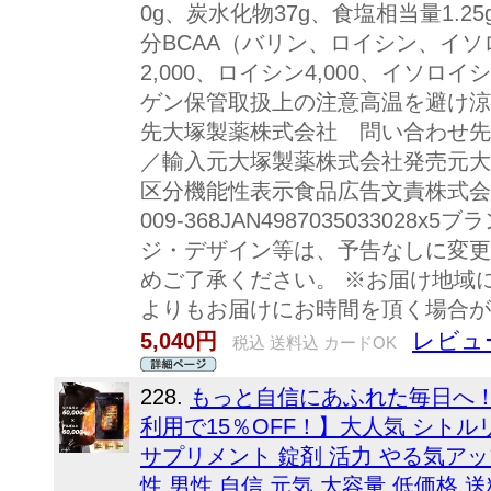
0g、炭水化物37g、食塩相当量1.2
分BCAA（バリン、ロイシン、イソロ
2,000、ロイシン4,000、イソロイシ
ゲン保管取扱上の注意高温を避け涼
先大塚製薬株式会社 問い合わせ先電話
／輸入元大塚製薬株式会社発売元大
区分機能性表示食品広告文責株式会社サ
009-368JAN498703503302
ジ・デザイン等は、予告なしに変更
めご了承ください。 ※お届け地域
よりもお届けにお時間を頂く場合
レビュ
5,040円
税込 送料込 カードOK
228.
もっと自信にあふれた毎日へ！！ 
利用で15％OFF！】大人気 シトルリ
サプリメント 錠剤 活力 やる気アッ
性 男性 自信 元気 大容量 低価格 