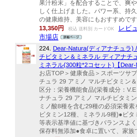
果汁粉末」を配合することで、爽や
しく仕上げました。パワー系、持久
の健康維持、美容にもおすすめです
レビュ
13,350円
税込 送料別 カードOK
市場店
224.
Dear-Natura(ディアナチュラ
チビタミン＆ミネラル ディアナチュ
ミネラル(300粒*2コセット)【Dear-
お店TOP＞健康食品＞スポーツサ
チュラ 29 アミノ マルチビタミン＆
区分：栄養機能食品(栄養成分：V.
ナチュラ 29 アミノ マルチビタ
ミノ酸8種を含む29種の必須栄養素
ビタミン12種、ミネラル9種)●ビタ
等表示基準値に基づきバランスよく
保存料無添加●食卓に置いて、家族で