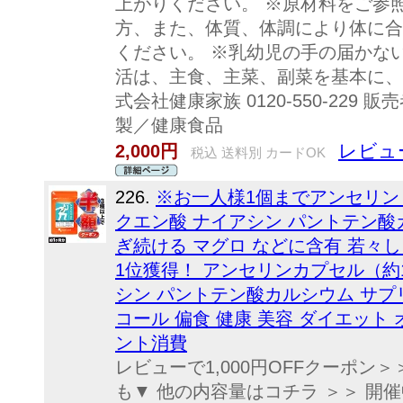
上がりください。 ※原材料をご参
方、また、体質、体調により体に合
ください。 ※乳幼児の手の届かな
活は、主食、主菜、副菜を基本に、
式会社健康家族 0120-550-229
製／健康食品
レビュ
2,000円
税込 送料別 カードOK
226.
※お一人様1個までアンセリン 
クエン酸 ナイアシン パントテン酸
ぎ続ける マグロ などに含有 若々し
1位獲得！ アンセリンカプセル（約
シン パントテン酸カルシウム サプリ
コール 偏食 健康 美容 ダイエット
ント消費
レビューで1,000円OFFクーポン
も▼ 他の内容量はコチラ ＞＞ 開