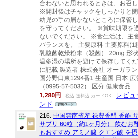
合わないと思われるときは、お召し
※開封後はチャックをしっかりと
幼児の手の届かないところに保管し
を守ってください。 ※賞味期限を
ないでください。 ※食生活は、主
バランスを。 主要原料 主要原料(1粒
乳酸菌乾燥粉末（殺菌） 20mg 形
温多湿の場所を避けて保存してくだ
に記載 製造者 株式会社 オーガランド
国分野口東1294番1 生産国 日本
（0995-57-5032） 区分 健康食品
レビュ
1,280円
税込 送料込 カードOK
ンド
216.
中国雲南省産 禄豊香醋 香酢 
サプリ 60粒（約1ヶ月分） 飲むお
もおすすめ アミノ酸 クエン酸 を摂れ