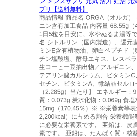
ン メンズサプリ 元気 活力 妊活 元
プリ【送料無料】
商品情報 商品名 ORGA（オルガ）
ニン含有加工食品 内容量 68.55g（
1日5粒を目安に、水やぬるま湯等
名 シトルリン（国内製造）、還元
ミンE含有植物油、卵白ペプチド（
チン塩酸塩、酵母エキス、レスベラ
生コーヒー豆抽出物／アルギニン、
テアリン酸カルシウム、ビタミンC
セチン、ビタミンA、微結晶セルロー
（2.285g）当たり】 エネルギー：9.0
質：0.073g 炭水化物：0.069g 食
15mg（170.45％）※ ※栄養素
2,200kcal）に占める割合 栄養
に必要な栄養素です。 亜鉛は、皮
素です。 亜鉛は、たんぱく質・核