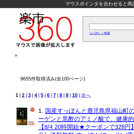
マウスポインタを合わせると商
らに詳しく検索
»
9655件取得済み(全100ページ)
1
|
2
|
3
|
4
|
5
|
6
|
7
|
8
|
9
|
10
|
次へ
1.
国産すっぽんと鹿児島県福山町
ーゲンと黒酢のアミノ酸で、健康的
【8/4 20時開始★クーポンで32