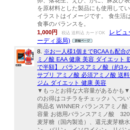
卵、落花生、えび、かに、豚及び表
を原材料とした製品にも使用してい
イラストはイメージです。 食生活
食事のバランスを。
レビュー
1,000円
税込 送料込 カードOK
ーディ薬局)
8.
※お一人様1個までBCAAも配合
ミノ酸 EAA 健康 美容 ダイエット
で半額】 バランスアミノ酸（約3ヶ月
サプリ アミノ酸 必須アミノ酸 送料
ジム ダイエット 健康 美容
▼もっとお得な大容量があるかも▼ 
のお得はコチラをチェック♪ ＼つい
商品名 WINNER バランスアミノ
容量 お徳用バランスアミノ酸 320
麦芽糖（国内製造）、還元麦芽糖水
ン、バリン、イソロイシン、リジン