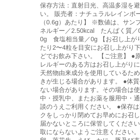
保存方法：直射日光、高温多湿を避
い。 販売者：ナチュラルレインボ
（0.6g）あたり】 ※数値は、サ
ネルギー／2.50kcal たんぱく質／
0g 食塩相当量／0g 【お召し上
たり2〜4粒を目安にお召し上がり
どでお飲み下さい。 【ご注意】 
レルギーのある方はお召し上がりに
天然物由来成分を使用しているため
きが生じる場合があります。 ●体
ない場合があります。その場合は使
中・授乳中、またお薬を服用中・通
談のうえご利用ください。 ●保存
クをしっかり閉めてお早めにお召し
届かないところに保管してください
取にならないようご注意ください。