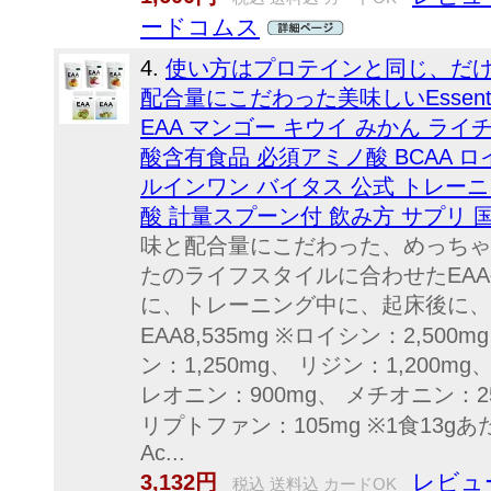
ードコムス
4.
使い方はプロテインと同じ、だけ
配合量にこだわった美味しいEssential
EAA マンゴー キウイ みかん ライチ 
酸含有食品 必須アミノ酸 BCAA 
ルインワン バイタス 公式 トレーニ
酸 計量スプーン付 飲み方 サプリ 
味と配合量にこだわった、めっちゃ
たのライフスタイルに合わせたEA
に、トレーニング中に、起床後に、
EAA8,535mg ※ロイシン：2,500
ン：1,250mg、 リジン：1,200
レオニン：900mg、 メチオニン：2
リプトファン：105mg ※1食13gあたり E
Ac...
レビュー
3,132円
税込 送料込 カードOK