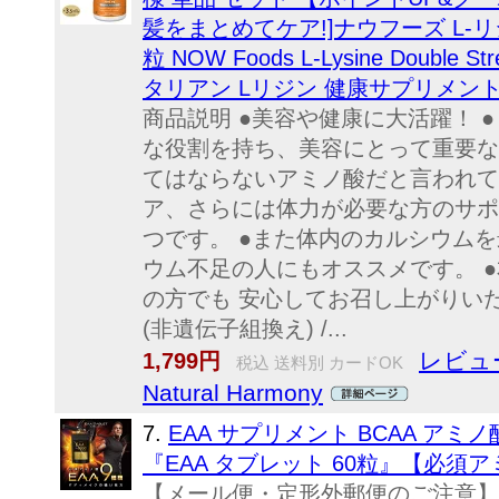
髪をまとめてケア!]ナウフーズ L-リジ
粒 NOW Foods L-Lysine Doubl
タリアン Lリジン 健康サプリメント
商品説明 ●美容や健康に大活躍！ 
な役割を持ち、美容にとって重要な
てはならないアミノ酸だと言われて
ア、さらには体力が必要な方のサポ
つです。 ●また体内のカルシウム
ウム不足の人にもオススメです。 
の方でも 安心してお召し上がりいただ
(非遺伝子組換え) /...
レビュー
1,799円
税込 送料別 カードOK
Natural Harmony
7.
EAA サプリメント BCAA アミ
『EAA タブレット 60粒』【必須ア
【メール便・定形外郵便のご注意】