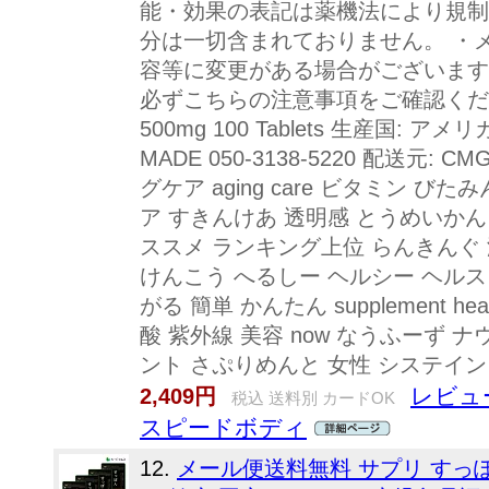
能・効果の表記は薬機法により規制
分は一切含まれておりません。 ・
容等に変更がある場合がございます
必ずこちらの注意事項をご確認ください。 N
500mg 100 Tablets 生産国: アメ
MADE 050-3138-5220 配送元: CMG
グケア aging care ビタミン びた
ア すきんけあ 透明感 とうめいかん
ススメ ランキング上位 らんきんぐ 
けんこう へるしー ヘルシー ヘルス
がる 簡単 かんたん supplement hea
酸 紫外線 美容 now なうふーず 
ント さぷりめんと 女性 システイン
レビュー
2,409円
税込 送料別 カードOK
スピードボディ
12.
メール便送料無料 サプリ すっぽ