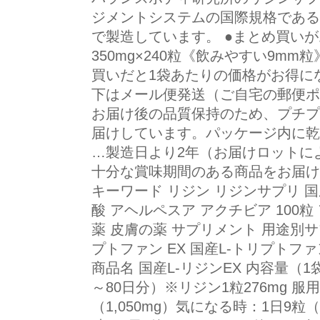
ジメントシステムの国際規格であるIS
で製造しています。 ●まとめ買いが
350mg×240粒《飲みやすい9mm
買いだと1袋あたりの価格がお得にな
下はメール便発送（ご自宅の郵便ポ
お届け後の品質保持のため、プチプ
届けしています。パッケージ内に乾
…製造日より2年（お届けロットに
十分な賞味期間のある商品をお届け
キーワード リジン リジンサプリ 国
酸 アヘルペスア アクチビア 100
薬 皮膚の薬 サプリメント 用途別サ
プトファン EX 国産L-トリプトファ
商品名 国産L-リジンEX 内容量（1袋
～80日分）※リジン1粒276mg 服
（1,050mg）気になる時：1日9粒