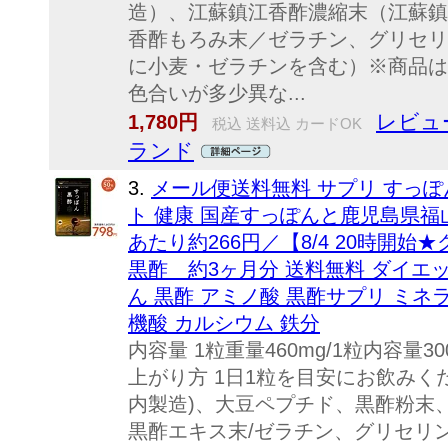
造）、江蘇鎮江香酢濃縮末（江蘇鎮
香酢もろみ末／ゼラチン、グリセリ
に小麦・ゼラチンを含む）※商品は
色合いが多少異な...
レビュー
1,780円
税込 送料込 カードOK
ランド
3.
メール便送料無料 サプリ すっぽん
ト 健康 国産すっぽんと鹿児島県福
あたり約266円／【8/4 20時開始
黒酢 約3ヶ月分 送料無料 ダイエッ
ん 黒酢 アミノ酸 黒酢サプリ ミネ
機酸 カルシウム 鉄分
内容量 1粒重量460mg/1粒内容量3
上がり方 1日1粒を目安にお飲みく
内製造)、大豆ペプチド、黒酢粉末
黒酢エキス末/ゼラチン、グリセリ