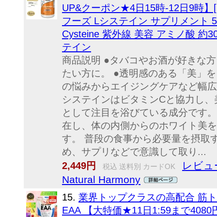
UP&クーポン★4日15時-12日9時
フーズ Lシステイン サプリメント 500mg
Cysteine 紫外線 美容 アミノ酸 
テイン
商品説明 ●タバコやお酒が好きな
たい方に。 ●透明感のある「美」を
の悩みからエイジングケアなど幅広い
システインはビタミンCと協力し、
として注目を浴びている成分です。
在し、体の内側からのホワイト美を
す。 普段の食事から必要量を摂取
め、サプリなどで意識して取り...
レビュー
2,449円
税込 送料別 カードOK
Natural Harmony
15.
業界トップクラスの高配合 筋ト
EAA 【大特価★11日1:59まで408