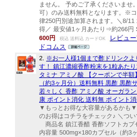
ません。 予めご了承くださいませ。
可）のみ送料無料となります。※コ
律250円別途加算されます。＼8/11
得／ 最安値1ヶ月あたり⇒約266円 
レビュー7
600円
税込 送料込 カードOK
ドコムス
2.
※お一人様1個まで酢ドリンクよ
す！ 鎮江濃縮香酢粉末を1粒あたり1
タミナ アミノ酸 【クーポンで半額
（約3ヶ月分）送料無料 黒酢 黒酢サ
若々しく 香酢 アミノ酸 オーガラン
康 ポイント消化 送料無 ポイント消
▼もっとお得な大容量があるかも▼ 
のお得はコチラをチェック♪ ＼つい
商品名 鎮江香醋 香酢ソフトカプ
内容量 500mg×180カプセル（約