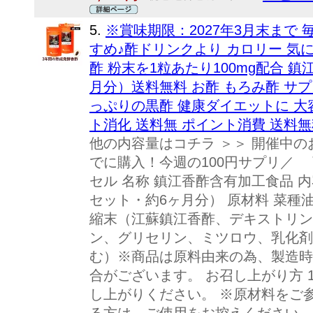
5.
※賞味期限：2027年3月末まで 
すめ♪酢ドリンクより カロリー 気
酢 粉末を1粒あたり100mg配合 
月分）送料無料 お酢 もろみ酢 サプ
っぷりの黒酢 健康ダイエットに 大
ト消化 送料無 ポイント消費 送料
他の内容量はコチラ ＞＞ 開催中の
でに購入！今週の100円サプリ／ 
セル 名称 鎮江香酢含有加工食品 内容
セット・約6ヶ月分） 原材料 菜
縮末（江蘇鎮江香酢、デキストリン
ン、グリセリン、ミツロウ、乳化剤
む）※商品は原料由来の為、製造時
合がございます。 お召し上がり方 
し上がりください。 ※原材料をご