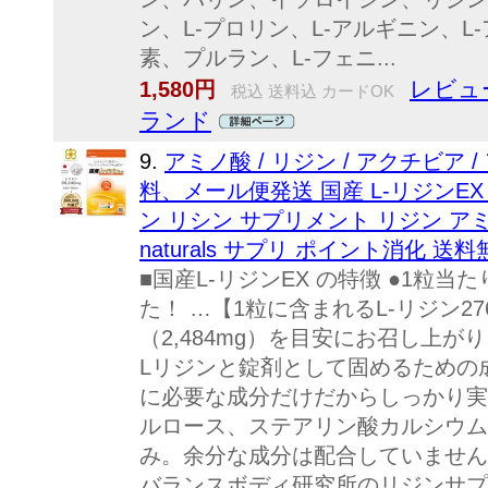
ン、L-プロリン、L-アルギニン、L
素、プルラン、L-フェニ...
レビュー
1,580円
税込 送料込 カードOK
ランド
9.
アミノ酸 / リジン / アクチビア
料、メール便発送 国産 L-リジンEX 
ン リシン サプリメント リジン アミノ
naturals サプリ ポイント消化 送
■国産L-リジンEX の特徴 ●1粒
た！ …【1粒に含まれるL-リジン276
（2,484mg）を目安にお召し上
Lリジンと錠剤として固めるための
に必要な成分だけだからしっかり実
ルロース、ステアリン酸カルシウム
み。余分な成分は配合していません
バランスボディ研究所のリジンサプ