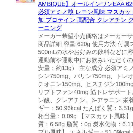
AMBIQUE】オールインワンEAA 6
必須アミノ酸 レモン風味 マスカット風
加 プロテイン 高配合 クレアチン 
ーニング
メーカー希望小売価格はメーカーサ
商品詳細 容量 620g 使用方法 付属
500mLの水やお好みの飲料などに
運動前や運動中にお飲みいただくの
安量：約13g） 主な成分 必須アミ
シン750mg、バリン750mg、トレオ
チオニン150mg、ヒスチジン100m
リプトファン40mg 筋トレサポー
ン酸、クレアチン、β-アラニン 栄
ギー：50.96kcal たんぱく質：6.51
相当量：0.09g 【マスカット風味】 
質：6.58g 脂質：0g 炭水化物：6.
プル風味】 エネルギー：51.09kcal