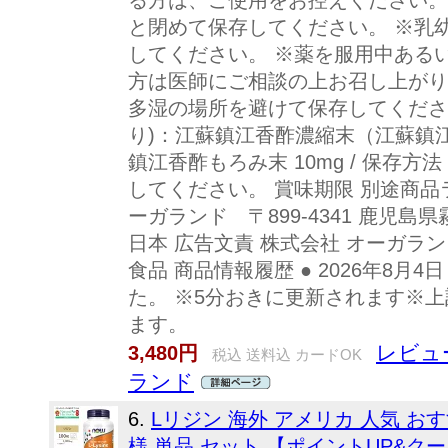
る方は、ご使用をお控えください。
と閉めて保存してください。 ※乳
してください。 ※薬を服用中ある
方は医師にご相談の上お召し上がり
多湿の場所を避けて保存してください
り)：江蘇鎮江香酢濃縮末（江蘇鎮江香
鎮江香酢もろみ末 10mg / 保存
してください。 賞味期限 別途商品
ーガランド 〒899-4341 鹿児島
日本 広告文責 株式会社 オーガランド 
食品 商品情報履歴 ● 2026年8
た。 ※5分おきに更新されます※
ます。
レビュー
3,480円
税込 送料込 カードOK
ランド
6.
Lリジン 海外 アメリカ 人気 おす
様 単品 セット 【ポイントUP&クー