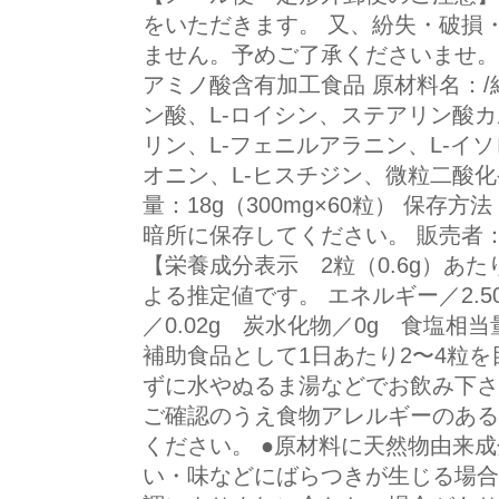
をいただきます。 又、紛失・破損
ません。予めご了承くださいませ。 【
アミノ酸含有加工食品 原材料名：/
ン酸、L-ロイシン、ステアリン酸カ
リン、L-フェニルアラニン、L-イソ
オニン、L-ヒスチジン、微粒二酸化
量：18g（300mg×60粒） 保
暗所に保存してください。 販売者
【栄養成分表示 2粒（0.6g）あ
よる推定値です。 エネルギー／2.50
／0.02g 炭水化物／0g 食塩相当
補助食品として1日あたり2〜4粒
ずに水やぬるま湯などでお飲み下さ
ご確認のうえ食物アレルギーのある
ください。 ●原材料に天然物由来
い・味などにばらつきが生じる場合