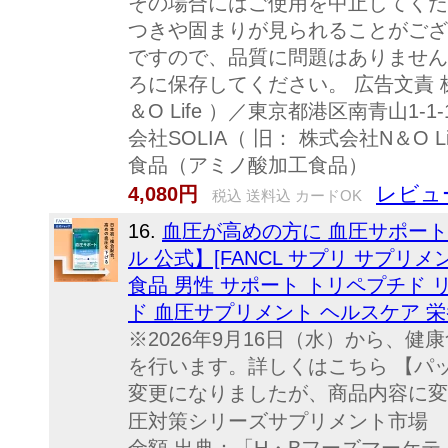
その場合にはご使用を中止してくだ
つきや固まりが見られることがござ
ですので、品質に問題はありません
ろに保存してください。 広告文責 株
＆O Life ）／東京都港区南青山1-1-1
会社SOLIA（ 旧： 株式会社N＆O L
食品（アミノ酸加工食品）
レビュー
4,080円
税込 送料込 カードOK
16.
血圧が高めの方に 血圧サポー
ル 公式】[FANCL サプリ サプリメ
食品 男性 サポート トリペプチド 
ド 血圧サプリメント ヘルスケア 栄
※2026年9月16日（水）から、
を行います。詳しくはこちら 【パ
変更になりましたが、商品内容に変
圧対策シリーズサプリメント市場 売上N