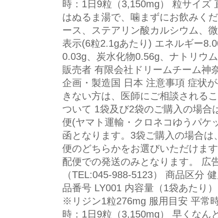
時：1日9粒（3,150mg） 粒サイ
はぬるま湯で、噛まずにお飲みくださ
ース、ステアリン酸カルシウム、微
表示(6粒2.1gあたり) エネルギー8.0
0.03g、炭水化物0.56g、ナトリウ
販売者 有限会社ドリームチーム神奈川
企画・製造国 日本 注意事項 症状
きない方は、医師にご相談されるこ
ついて 1袋及び2袋のご購入の場
便(ヤマト運輸・クロネコゆうパケ
函となります。3袋ご購入の場合は
便のどちらかをお選びいただけます
配便での発送のみとなります。 広
（TEL:045-988-5123） 商品区
品番号 LY001 内容量（1袋あたり） 
※リジン1粒276mg 服用目安 平常時
時：1日9粒（3,150mg） 早くな