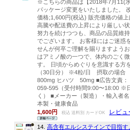
※こちらの商品は【2018年7月11
パッケージ変更をいたしました。 改定前
価格;1,600円(税込) 販売価格
高騰や配送費の上昇により厳しい状
努力を続けつつも、商品の品質維持
でございます。 お客様にはご迷惑
せんが何卒ご理解を賜りますようお
はアミノ酸の一つで、体内のごく微
す。 日頃からめぐりを意識する方を
（30日分） ※4粒/日 摂取の場合
800mg ヒハツ 50mg ■広告文責
059-595（受付時間9:00〜18:
く） ■メーカー（製造）・輸入者名
本製・健康食品
レビュー
1,600円
税込 送料別 カードOK
14.
高含有エルシステインで目指す