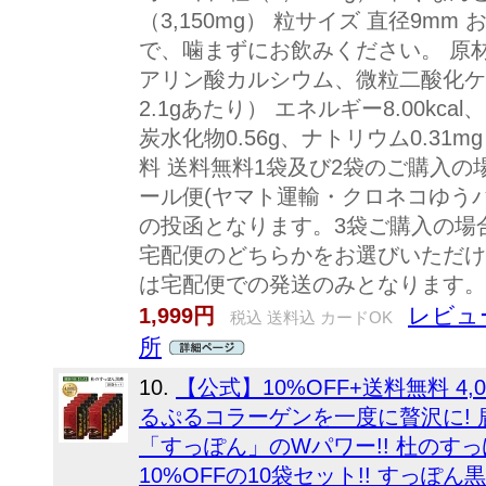
（3,150mg） 粒サイズ 直径9m
で、噛まずにお飲みください。 原材
アリン酸カルシウム、微粒二酸化ケイ
2.1gあたり） エネルギー8.00kcal
炭水化物0.56g、ナトリウム0.31m
料 送料無料1袋及び2袋のご購入
ール便(ヤマト運輸・クロネコゆう
の投函となります。3袋ご購入の場
宅配便のどちらかをお選びいただけ
は宅配便での発送のみとなります。
レビュー
1,999円
税込 送料込 カードOK
所
10.
【公式】10%OFF+送料無料 4
るぷるコラーゲンを一度に贅沢に!
「すっぽん」のWパワー!! 杜のす
10%OFFの10袋セット!! すっぽん