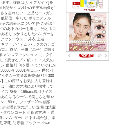
寸しています。詳細は[サイズガイド]を
：M上記サイズ以外のモデル画像が
やかさを忘れない、上品なエレガン
分、他部位 中わた ポリエステル
洗濯表示の絵表示について]をご確認く
通気性のあるカバーを掛け、光とホコ
のあるしっかりとしたハンガーを
ter アウターウェア 外衣 上着
なギフトアイテム バッグのカテゴ
、父親、義父、子供（息子）に贈り
 メンズファッション 【 女性
して残せるプレゼント ・人気の
ン 価格別 何を選べばよいかわか
000円 30001円以上〜 世代別
イテム一覧通常販売価格14,300
プ[ この商品をお気に入り登録す
こちらの商品は、独自の方法により採寸して
 身長：166cm/着用サイズ：
常のあらゆるシーンで美しさと華や
ン 80％、フェザー20％襟部
表示 ※洗濯表示の詳しい説明は[洗濯
イトダウンコート ※保管方法 ・通
時にハンガーに吊るす場合は、厚
毛 羽毛 防寒着 アウター down