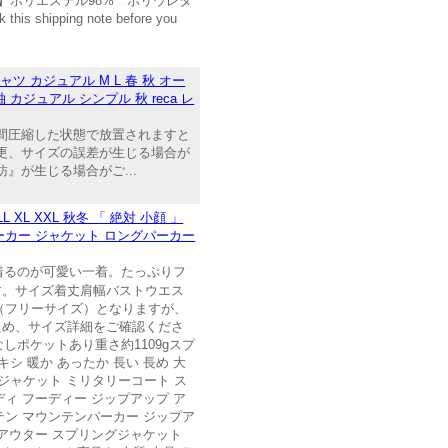
分】ポリエステル98% ポリウレタ
ipping note before you
 カジュアル M L 春 秋 オー
カジュアル シンプル 秋 reca レ
間圧縮した状態で放置されますと
更、サイズの誤差が生じる場合が
が生じる場合がご...
XL XXL 秋冬 「 絶対 小顔 」
ーカー ジャケット ロングパーカー
着るのが可愛い一着。たっぷりフ
す。サイズ着丈肩幅バストウエス
ズ展開（フリーサイズ）となりますが、
ため、サイズ詳細をご確認くださ
しポケットあり重さ約1109gスプ
シ 暖か あったか 長い 長め 大
ージャケット ミリタリーコート ス
ディ フーディー ジップアップ ア
テン マウンテンパーカー ジップア
グアウター スプリングジャケット