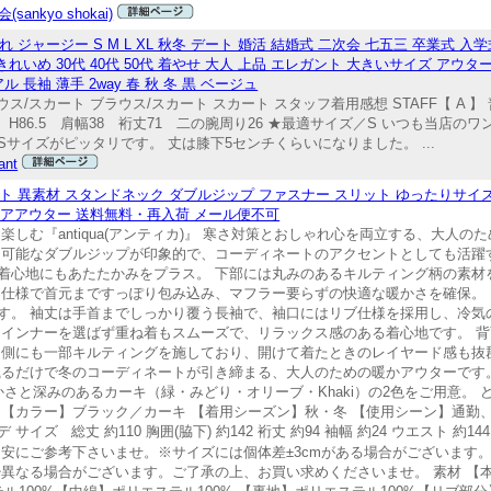
sankyo shokai)
ジャージー S M L XL 秋冬 デート 婚活 結婚式 二次会 七五三 卒業式 入
 きれいめ 30代 40代 50代 着やせ 大人 上品 エレガント 大きいサイズ アウ
長袖 薄手 2way 春 秋 冬 黒 ベージュ
/スカート ブラウス/スカート スカート スタッフ着用感想 STAFF【 A 】
6.5 H86.5 肩幅38 裄丈71 二の腕周り26 ★最適サイズ／S いつも当
サイズがピッタリです。 丈は膝下5センチくらいになりました。 ...
ant
ト 異素材 スタンドネック ダブルジップ ファスナー スリット ゆったりサイズ
ボアアウター 送料無料・再入荷 メール便不可
しむ『antiqua(アンティカ)』 寒さ対策とおしゃれ心を両立する、大人
閉可能なダブルジップが印象的で、コーディネートのアクセントとしても活躍
着心地にもあたたかみをプラス。 下部には丸みのあるキルティング柄の素材
ク仕様で首元まですっぽり包み込み、マフラー要らずの快適な暖かさを確保。
す。 袖丈は手首までしっかり覆う長袖で、袖口にはリブ仕様を採用し、冷気
はインナーを選ばず重ね着もスムーズで、リラックス感のある着心地です。 
内側にも一部キルティングを施しており、開けて着たときのレイヤード感も抜
織るだけで冬のコーディネートが引き締まる、大人のための暖かアウターです
かさと深みのあるカーキ（緑・みどり・オリーブ・Khaki）の2色をご用意。
 【カラー】ブラック／カーキ 【着用シーズン】秋・冬 【使用シーン】通勤
総丈 約110 胸囲(脇下) 約142 裄丈 約94 袖幅 約24 ウエスト 約144 
イズは目安にご参考下さいませ。※サイズには個体差±3cmがある場合がございま
異なる場合がございます。ご了承の上、お買い求めくださいませ。 素材 【本