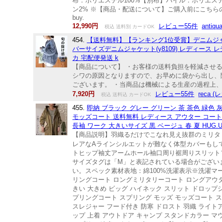
布：ポリエステル100%【別布】パイル：ポリエステ
ン2% ※【商品・配送について】ご購入前にこちらの注意事項をご確認ください
buy.
12,990円
レビュー55件
anti
税込 送料別 カードOK
454.
【送料無料】【ランキング1位受賞】デニムジャケッ
バーサイズデニムジャケット(y8109) レディース レ
カ 宅配便発送 k
【商品について】 ・お客様の送料負担を軽減させ
シワの原因となりますので、お早めに袋から出し、
ございます。 ・当商品は機械による生産の過程上、
7,920円
レビュー55件
reca (
税込 送料込 カードOK
455.
即納 ブラック グレー グリーン 茶 茶色 緑色 灰色
モッズコート 送料無料 レディース アウター コー
長袖 ワーク 大きいサイズ 黒 ベージュ 春 夏 HUG.
【商品説明】羽織るだけでこなれ見え抜群のミリタ
レアなAラインシルエットが難なく体型カバーもして
トヒップ袖丈アームホール袖口周り裾周りスリットフリーサイ
サイズタグは「M」と表記されている場合がござい
い。スペック素材表地：綿100%洗濯表示※洗濯マー
リングコート ロングミリタリーコート ロングアウター
きい 大きめ ビッグ ハイネック スリット ドロップ
プリングコート スプリング モッズ モッズコート ス
スレジャー フード付き 防寒 ドロスト 羽織 ライ
ップ 上着 アウトドア キャンプ スタンドカラー 