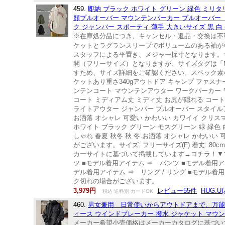
459.
即納 ブラック ホワイト グリーン 緑色 ミリタリー
顔プルオーバー マウンテンパーカー プルオーバー 
ク ジャンバー スポーティ 薄手 大きいサイズ 黒 白 春
※在庫処分品につき、キャンセル・返品・交換は不
ケットとラグランスリーブでボリュームのある袖が可
スタッフによる平置き、メジャー採寸となります。サイ
開（フリーサイズ）となりますが、サイズタグは「
すため、サイズ詳細をご確認ください。スペック素材
ケットあり重さ340gアウトドア キャンプ ファスナ
ンテンコート マウンテンアウター ワークパーカー ワ
コート ミディアム丈 ミディ丈 お尻が隠れる コート
ライトアウター ジャンパー プルオーバー スタイルアッ
お洒落 オシャレ 可愛い かわいい カワイイ クリス
ホワイト ブラック グリーン モスグリーン 緑 緑色 白 白色 
しゃれ 春夏 秋冬 秋 冬 お洒落 オシャレ かわいい
がございます。サイズ: フリーサイズ(F) 着丈: 80cm 
カーサイトに基づいて掲載しています→コチラ！▼
ツ ■モデル着用アイテム ⇒ パンツ ■モデル着用アイ
デル着用アイテム ⇒ リング / リング ■モデル
ク切れの場合がございます。
3,979円
レビュー55件
HUG.U
税込 送料別 カードOK
460.
男女兼用 日常使いからアウトドアまで、万能な一
ィース ウインドブレーカー 撥水 ジャケット マウンテ
メーカー希望小売価格はメーカーカタログに基づいて掲載