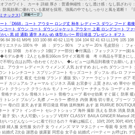
ュ、オフホワイト、カーキ 詳細 厚さ：普通伸縮性：なし透け感：なし肌ざわり：普
性』防風効果に優れている素材を採用。強風の中でもしっかりと風を遮断！ 『日常
X(ミナックス)
「D668」コート アウター ロング丈 秋冬 レディース ダウン フード 着痩
コート ダウン コート ダウンジャケット アウター 上着 ロングコート ファー レ
暖かい 黒 紺 通勤 通学 きれいめ 体型カバー 即日発送 プレゼント ギフト
9 61 M9号 103 100 88 40 62 L11号 104 104 92 41 63 LL13号 105 
リエステル 100％ 中 綿 ： ダウン 80％ フェザー 20％ 毛皮部分 ： 
ト釦 10個 カギホック 1個(ファー部分) ◆付属品：フォックスファー(釦
 ◆モデル参考：2人とも身長166cm Sサイズ着用 備 考 ※商品を平置き
不明な点はお問い合わせください。 ◆レビューは商品到着後でお願いします。
ック)では、アウター レディース ウィメンズ 人気 おすすめ おしゃれ ダウンコート
ウン トレンチコート スプリングコート モッズコート ダッフル ボレロ ファ
 膝下ロング丈 着丈 七分袖 ブランド 通販 安い ファー ラビットファー ボア 
フード カジュアル フォーマル ビジネス 高級 お宮参り 上質 きれいめ 華やか
ガント クラシック クラシカル モノトーン ガーリー ナチュラル コーディネー
 骨格ナチュラル 骨格ストレート 骨格ウェーブ 着やせ効果 すぐ届く 防寒 暖か
行 トレンド ブルゾン 丸襟 ノーカラー 襟付き 内側 裏地 切り替え プリーツ 
ー 母の日 楽天 あす楽 即日発送 即納 送料無料 あす 楽 RUIRUE BOUTI
ネート ギフト インポート セレクトショップ 海外 撮影 洗える 防水 消臭 防臭
安い 大人可愛い ショップ VERY CLASSY. BAILA GINGER Marisol
なシーンに着て行けるの？ 年齢は幅広く、10代 20代 30代 40代 50代 60代 7
 妊婦 婦人服 女性服 女の子 女 ウィメンズ ママ マタニティー 母親 母 女性 用 
会 結婚式 2次会 謝恩会 披露宴 同窓会 女子会 結婚式 パーティー お呼ばれ デ