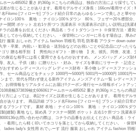
6061アームホール485052 重さ 約360g ※こちらの商品は、独自の方法により採
差が生じることがあります。着用モデルサイズ身長：166cm/着用サイズ
名Filomo [フィローモ] ブランド紹介日常のあらゆるシーンで美しさと華
イロン100％ 裏地 ： ナイロン100％ダウン 80％、フェザー20％襟部
 ファスナー開閉 ポケット 左右1ケ所づつ 洗濯表示 ※洗濯表示の詳しい説明は[
は、コチラの品番をお伝えください 商品名：ライトダウンコート ※保管方法・
落としてから収納してください。・保管時にハンガーに吊るす場合は、厚み
 流行 服装 おしゃれ アイテム fashion 羽根毛 羽毛 防寒着 アウター down ou
・昇進、入学・卒業、内祝い・歓迎会・送別会などのお祝いごとや記念品にぴったり
テゴリ 贈る相手別 【 男性向けギフト・贈り物 】夫、彼氏、同僚、友達
どの身近な相手には長く愛用できるものがおすすめ。 メンズバッグ メンズ財布
母、友人、子供（娘）に贈りたい ・好み、サイズを事前にリサーチ ・記念と
おすすめ レディースバッグ レディース財布・革小物 レディースファッショ
品などをチェック 1000円〜5000円 5001円〜10000円 10001円〜30
ションまで、世代を問わず使える新作アイテム メンズアイテム一覧 レディースア
登録で、お得情報をリアルタイムにお届け!!クーポン発行セール情報ポイントアッ
6100108肩幅373839袖丈606061アームホール485052 重さ 約360g ※
計り方によっては、表記サイズと誤差が生じることがあります。 着用モデルサイズ
があります。 商品詳細 ブランド名Filomo [フィローモ] ブランド紹介日
ブランドです。 素材 表地： ナイロン100％ 裏地 ： ナイロン100％ダウ
国製(縫製) 裏地 なし 留め具 ファスナー開閉 ポケット 左右1ケ所づつ 洗濯
8000136rお問い合わせの際は、コチラの品番をお伝えください 商品名：ラ
。・着用したら軽く叩いてホコリを落としてから収納してください。 ・保管
s lady's 女性用 れでぃーす 流行 服装 おしゃれ アイテム fashion 羽根