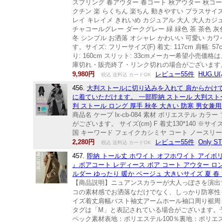
スプリング 春アウター 春コート 秋アウター 秋コート
クチン 楽 らくちん 楽ちん 動きやすい プラスサイ
レイ キレイメ きれいめ カジュアル 大人 大人カジ
チャコールグレー ダークグレー 緑 緑色 茶 茶色 灰色 黒 黒色
冬 シンプル お洒落 オシャレ かわいい 可愛い カ
す。サイズ: フリーサイズ(F) 着丈: 117cm 肩幅: 57c
り: 160cm スリット: 33cmメーカー希望
庫切れ・販売終了・リンク切れの場合がございます
9,980円
レビュー55件
HUG.U
税込 送料込 カードOK
456.
大判ストールに切り込みを入れて 肩からかけ
に着ていただけます。 一部即納 ストール 大判ストー
判 ストール ロング 厚手 秋冬 大きい 防寒 男女兼
商品名 ケープ lx-cb-084 素材 ポリエステ
がございます。 サイズ(cm) F 着丈130*140
国 キーワード フェイクカシミヤ コート ノースリー
2,280円
レビュー55件
Only S
税込 送料込 カードOK
457.
即納 トール丈 ホワイト オフホワイト アイボリー ブ
』ボアコート レディース ボア コート アウター ロ
ルダー ゆったり 暖か ベージュ 大きいサイズ 夏 春 H
【商品説明】ニュアンスカラーが大人っぽさを演出
コの素材感でお洒落なだけでなく、しっかり防寒性
イズ着丈肩幅バスト袖丈アームホール袖口周り裾周りフリー
タグは「M」と表記されている場合がございます。
ペック素材表地：ポリエステル100％裏地：ポリエ