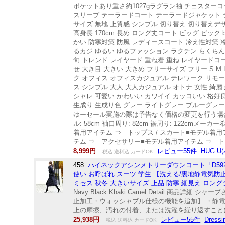
ポケットあり重さ約1027gラグラン袖 チェスター
スリーブ テーラードコート テーラードジャケット 
サイズ 無地 上質感 シンプル 切り替え 切り替えデ
高身長 170cm 長め ロング丈コート ビッグ ビック
かい 防寒対策 防風 レディースコート 冷え性対策 
るカジ ゆるい ゆるファッション ラクチン らくちん
旬 トレンド レイヤード 重ね着 重ね レイヤードコ
せ 大き目 大きい 大きめ フリーサイズ フリー S M L
ク オフィス オフィスカジュアル テレワーク リモー
ス シンプル 大人 大人カジュアル オトナ 女性 綺麗 綺
シャレ 可愛い かわいい カワイイ カッコいい 格好
生成り 生成り色 グレー ライトグレー ブルーグレー 灰 
ゆーセール実施の際は予告なく価格の変更を行う場合がございます
ル: 58cm 袖口周り: 82cm 裾周り: 12
着用アイテム ⇒ トップス / スカート■モデル着
テム ⇒ アクセサリー■モデル着用アイテム ⇒
8,999円
レビュー55件
HUG.U
税込 送料込 カードOK
458.
ハイネックアシンメトリーダウンコート「D592
使い お呼ばれ スーツ 学生 【洗える/裏地静電気防止
ミセス 秋冬 大きいサイズ 上品 防寒 細見え ロング
Navy Black Khaki Camel Detail 
止加工・ウォッシャブル仕様の機能を追加】 ・静
上の摩擦、汚れの付着、または洗濯を繰り返すことに
25,938円
レビュー55件
Dressi
税込 送料込 カードOK