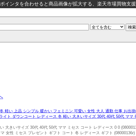
ポインタを合わせると商品画像が拡大する、楽天市場買物支援
へ
 軽い 上品 シンプル 暖かい フェミニン 可愛い 女性 大人 通勤 仕事 お出
ilomo ライト ダウンコート レディース 冬 軽い 大きいサイズ 30代 40代 50代 マ
きいサイズ 30代 40代 50代 ママ ミセス コート レディース 0 0 (0800013
マ 女性 ミセス プレゼント ギフト コート 冬 レディース ギフト (08000136r)