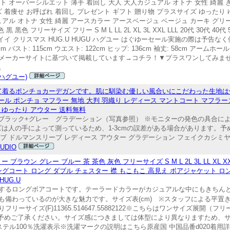
 オーバーシルエット 薄手 着回し 大人 大人カジュアル オトナ 女性 綺麗 き
ズ 着痩せ お呼ばれ 着回し プレゼント ギフト 贈り物 プラスサイズ ゆったり 
ュアル オトナ 女性 綺麗 アースカラー アースベージュ ベージュ カーキ グリ
 フリーサイズ フリー S M L LL 2L XL 3L XXL LLL 20代 30代 40代
ワイイ クリスマス HUG.U HUGU ハグユー はぐゆーセール実施の際は予告
m バスト: 115cm ウエスト: 122cm ヒップ: 136cm 袖丈: 58cm アームホール:
小売価格はメーカーサイトに基づいて掲載しています→コチラ！▼プラスワンしてみ
。
(ハグユー)
て着るポンチョカーデガンです。肌に馴染む優しい風合いにこだわった生地
ル ポンチョ マフラー 無地 大判 羽織り レディース マントコート マフラー
用 ゆったり アウター 送料無料
ル カラー ブラック+グレー グラデーション（写真参照） ※モニターの発色の具
 ※サイズは人の手によって測っているため、1-3cmの誤差がある場合があります。
ブ ドルマンスリーブ レディース アウター グラデーション フェイクカシミヤ マ
TUDIO
ラウン グレー ブルー 茶 茶色 灰色 フリーサイズ S M L 2L 3L LL XL 
ングコート ロング ダブル チェスター 襟 もこもこ 高見え ボアジャケット ロ
UG.U
するロングボアコートです。テーラードカラーがカジュアルな中にもきちん
も備わっているのが大きな魅力です。サイズ表(cm) ※スタッフによる平置
サイズ(F)11365.514647.55882122※こちらはワンサイズ展開（
予めご了承ください。サイズ感につきましては体型により異なりますため、
ステル100％洗濯表示※洗濯マークの説明はこちら原産国 中国品番d020着