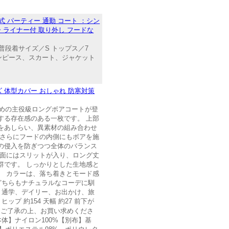
学式 パーティー 通勤 コート ：シン
ター ライナー付 取り外し フードな
 普段着サイズ／S トップス／7
店のワンピース、スカート、ジャケット
 体型カバー おしゃれ 防寒対策
のための主役級ロングボアコートが登
する存在感のある一枚です。 上部
をあしらい、異素材の組み合わせ
 さらにフードの内側にもボアを施
の侵入を防ぎつつ全体のバランス
背面にはスリットが入り、ロング丈
群です。 しっかりとした生地感と
。 カラーは、落ち着きとモード感
 どちらもナチュラルなコーデに馴
、通学、デイリー、お出かけ、旅
ヒップ 約154 天幅 約27 前下が
す。ご了承の上、お買い求めくださ
体】ナイロン100%【別布】基