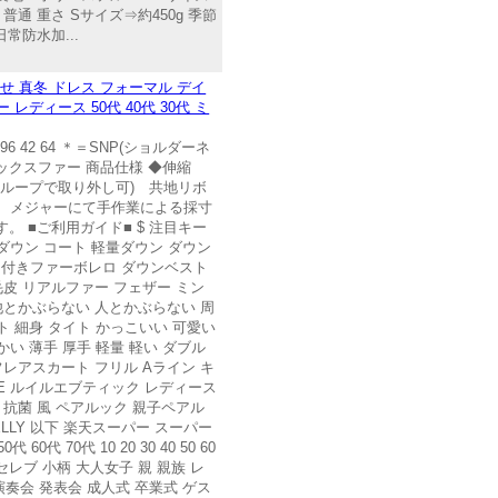
通 重さ Sサイズ⇒約450g 季節
防水加...
せ 真冬 ドレス フォーマル デイ
ディース 50代 40代 30代 ミ
108 96 42 64 ＊＝SNP(ショルダーネ
フォックスファー 商品仕様 ◆伸縮
＆ループで取り外し可) 共地リボ
にし、メジャーにて手作業による採寸
 ■ご利用ガイド■ $ 注目キー
 ダウン コート 軽量ダウン ダウン
ー付きファーボレロ ダウンベスト
毛皮 リアルファー フェザー ミン
 他とかぶらない 人とかぶらない 周
ト 細身 タイト かっこいい 可愛い
い 薄手 厚手 軽量 軽い ダブル
フレアスカート フリル Aライン キ
QUE ルイルエブティック レディース
 抗菌 風 ペアルック 親子ペアル
 JELLY 以下 楽天スーパー スーパー
0代 10 20 30 40 50 60
セレブ 小柄 大人女子 親 親族 レ
演奏会 発表会 成人式 卒業式 ゲス