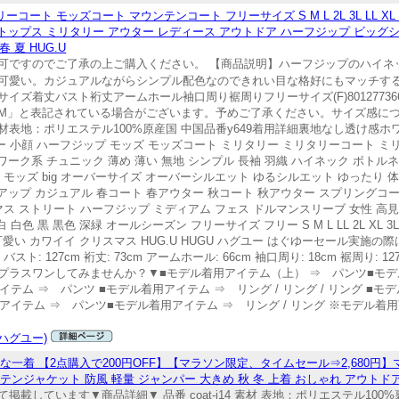
コート モッズコート マウンテンコート フリーサイズ S M L 2L 3L LL X
トップス ミリタリー アウター レディース アウトドア ハーフジップ ビッグ
 夏 HUG.U
可ですのでご了承の上ご購入ください。 【商品説明】ハーフジップのハイネ
愛い。カジュアルながらシンプル配色なのできれい目な格好にもマッチするア
ズ着丈バスト裄丈アームホール袖口周り裾周りフリーサイズ(F)801277366
M」と表記されている場合がございます。予めご了承ください。サイズ感に
表地：ポリエステル100%原産国 中国品番y649着用詳細裏地なし透け感
ー 小顔 ハーフジップ モッズ モッズコート ミリタリー ミリタリーコート ミ
ーク系 チュニック 薄め 薄い 無地 シンプル 長袖 羽織 ハイネック ボトル
 モッズ big オーバーサイズ オーバーシルエット ゆるシルエット ゆったり 
プ カジュアル 春コート 春アウター 秋コート 秋アウター スプリングコート 20
マス ストリート ハーフジップ ミディアム フェス ドルマンスリーブ 女性 高見
黒 黒色 深緑 オールシーズン フリーサイズ フリー S M L LL 2L XL 3L XXL
 可愛い カワイイ クリスマス HUG.U HUGU ハグユー はぐゆーセール実
バスト: 127cm 裄丈: 73cm アームホール: 66cm 袖口周り: 18cm 裾周り
プラスワンしてみませんか？▼■モデル着用アイテム（上） ⇒ パンツ■モデ
テム ⇒ パンツ ■モデル着用アイテム ⇒ リング / リング / リング ■モ
着用アイテム ⇒ パンツ■モデル着用アイテム ⇒ リング / リング ※モデル
(ハグユー)
着 【2点購入で200円OFF】【マラソン限定、タイムセール⇒2,680円】
ンジャケット 防風 軽量 ジャンパー 大きめ 秋 冬 上着 おしゃれ アウトドア 
しています▼商品詳細▼ 品番 coat-j14 素材 表地：ポリエステル100%