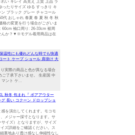
れい キレイ 高見え 上質 上品 ラ
ゆったりサイズ ゆる すっきり キ
ーン ブラック グレー チャコール
 50代 おしゃれ 春夏 春 夏 秋 冬 秋
なく価格の変更を行う場合がございま
 60cm 袖口周り: 26-33cm 裾周
ませんか？▼※モデル着用商品は在
は保温性にも優れどんな時でも快適
コート ケープ ショール 肩掛け 大
合により実際の商品と色が異なる場合
予めご了承下さいませ。 生産国 中
ント ケ...
XXL 秋冬 包まれ『 ボアアウター
ング 長い コクーン ドロップショ
と感を演出してくれます。モコモ
き、メジャー採寸となります。サ
フリーサイズ）となりますが、サイズ
サイズ詳細をご確認ください。ス
用詳細裏地あり透け感なし伸縮性なし