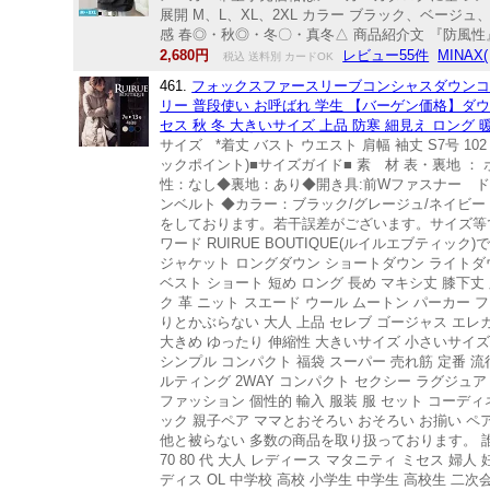
展開 M、L、XL、2XL カラー ブラック、ベージ
感 春◎・秋◎・冬〇・真冬△ 商品紹介文 『防風
2,680円
レビュー55件
MINA
税込 送料別 カードOK
461.
フォックスファースリーブコンシャスダウンコート
リー 普段使い お呼ばれ 学生 【バーゲン価格】ダウン
セス 秋 冬 大きいサイズ 上品 防寒 細見え ロング 
サイズ *着丈 バスト ウエスト 肩幅 袖丈 S7号 102 96 84 3
ックポイント)■サイズガイド■ 素 材 表・裏地 ： ポ
性：なし◆裏地：あり◆開き具:前Wファスナー ドッ
ンベルト ◆カラー：ブラック/グレージュ/ネイビー
をしております。若干誤差がございます。サイズ等で
ワード RUIRUE BOUTIQUE(ルイルエブティ
ジャケット ロングダウン ショートダウン ライトダ
ベスト ショート 短め ロング 長め マキシ丈 膝下丈
ク 革 ニット スエード ウール ムートン パーカー 
りとかぶらない 大人 上品 セレブ ゴージャス エレ
大きめ ゆったり 伸縮性 大きいサイズ 小さいサイズ
シンプル コンパクト 福袋 スーパー 売れ筋 定番 流
ルティング 2WAY コンパクト セクシー ラグジュアリ
ファッション 個性的 輸入 服装 服 セット コーディ
ック 親子ペア ママとおそろい おそろい お揃い ペア 親子 
他と被らない 多数の商品を取り扱っております。 誰がいつどん
70 80 代 大人 レディース マタニティ ミセス 婦人
ディス OL 中学校 高校 小学生 中学生 高校生 二次