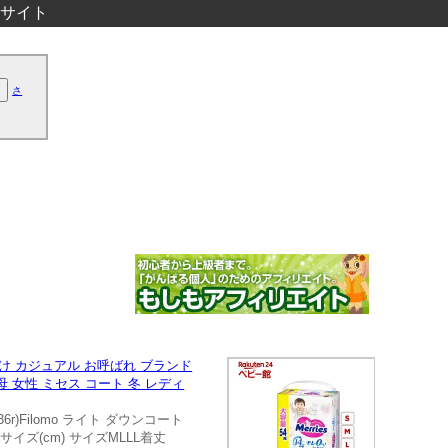
サイト
さ
掛け カジュアル お呼ばれ ブランド
マ 母 女性 ミセス コート 冬 レディ
6r)Filomo ライト ダウンコート
 サイズ(cm) サイズMLLL着丈