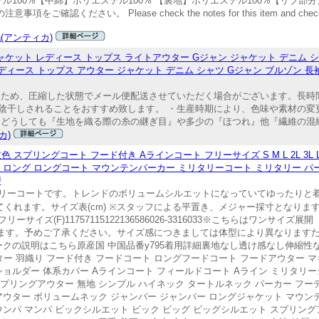
ル100%【中綿】ポリエステル100% 【裏地】ポリエステル100%【リブ部
。 Please check the notes for this item and check this sh
qua(アンティカ)
ト レディース トップス ライトアウター Gジャン ジャケット デニム シャツ
ディース トップス アウター ジャケット デニム シャツ Gジャン ブルゾン 長袖 
るため、圧縮した状態でメール便配送させていただく場合がございます。長時
陰干しされることをおすすめ致します。 ・生産時期により、色味や素材の変
どうしても『生地を織る際の糸の継ぎ目』や多少の『ほつれ』他『繊維の混紡』
レカ)
 スプリングコート フード付き Aラインコート フリーサイズ S M L 2L 3L LL 
ト ロング ロングコート マウンテンパーカー ミリタリーコート ミリタリー パ
U
リーコートです。トレンドのボリュームシルエットになっていてゆったりと
くれます。サイズ表(cm) ※スタッフによる平置き、メジャー採寸となりま
ズ(F)11757115122136586026-3316033※こちらはワンサイ
ます。予めご了承ください。サイズ感につきましては体型により異なります
クの説明はこちら原産国 中国品番y795着用詳細裏地なし透け感なし伸縮性な
 羽織り フード付き フードコート ロングフードコート フードアウター マキ
ショルダー 体系カバー Aラインコート フィールドコート Aライン ミリタリ
プリングアウター 無地 シンプル ハイネック タートルネック パーカー フー
トアウター ボリュームネック ジャンバー ジャンバー ロングジャケット マウン
マウンパ マンパ ビックシルエット ビック ビッグ ビッグシルエット スプリン