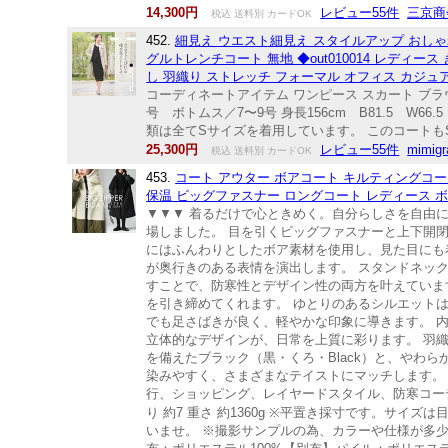
14,300円
レビュー55件
三京商会(
税込 送料別 カードOK
452.
細見え ウエスト細見え スタイルアップ おしゃれ 
グルトレンチコート 無地 ◆out010014 レディース
し 羽織り ストレッチ フォーマル オフィス カジュアル 
コーディネートアイテム ワンピース スカート ブラウス
号 ボトムス／7〜9号 身長156cm B81.5 W6
類は全てSサイズを着用しています。 このコートもS
25,300円
レビュー55件
mimigr
税込 送料別 カードOK
453.
コート アウター ボアコート キルティングコー
保温 ビッグファスナー ロングコート レディース 
▼▼▼ 着るだけで心ときめく。自分らしさを自由に楽
場しました。 目を引くビッグファスナーと上下開
にはふんわりとしたボア素材を使用し、見た目にも
が奥行きのある表情を演出します。 スタンドネッ
すことで、防寒性とデザイン性の両方を叶えていま
を引き締めてくれます。 ゆとりのあるシルエット
でも足さばきが良く、軽やかな印象に導きます。 
立体的なデザインが、日常を上質に彩ります。 羽
を備えたブラック（黒・くろ・Black）と、やわら
染みやすく、さまざまなテイストにマッチします。
行、ショッピング、レイヤードスタイル、防寒コーデ サイズ 
り 約7 重さ 約1360g ※平置き採寸です。サ
いませ。 ※撮影サンプルの為、カラーや仕様が多少