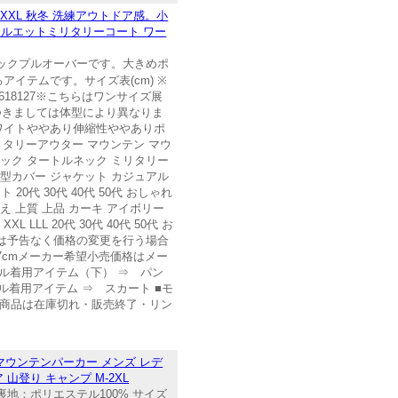
L XXL 秋冬 洗練アウトドア感。小
シルエットミリタリーコート ワー
ックプルオーバーです。大きめポ
イテムです。サイズ表(cm) ※
18127※こちらはワンサイズ展
つきましては体型により異なりま
ホワイトややあり伸縮性ややありポ
リタリーアウター マウンテン マウ
ネック タートルネック ミリタリー
体型カバー ジャケット カジュアル
代 30代 40代 50代 おしゃれ
え 上質 上品 カーキ アイボリー
 LLL 20代 30代 40代 50代 お
施の際は予告なく価格の変更を行う場合
: 127cmメーカー希望小売価格はメー
ル着用アイテム（下） ⇒ パン
デル着用アイテム ⇒ スカート ■モ
着用商品は在庫切れ・販売終了・リン
マウンテンパーカー メンズ レデ
山登り キャンプ M-2XL
裏地：ポリエステル100% サイズ