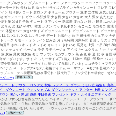
コート ダブルボタン ダブルコート ファー ファーアウター エコファー コクー
テーラード衿 長袖 ゆる ゆったりサイズ Aライン Aラインコート フレア フ
ザイン 切り替えコート 超ロング ボリューム アウター 立体 立体感 お尻が隠
 big ガウンコート ガウン 小顔効果 大き目 大きい 大きめ 大人 温か あたたか
冷房対策 冷え性予防 冬コート 冬アウター 防寒着 疲れない 軽い 軽量 ふわふわ
 楽ちん 楽 動きやすい 韓国 ボタン ウッド風ボタン もこもこ モコモコ 裏
ーデ 体型カバー 大きいサイズ ビックシルエット ビッグシルエット ビックサ
 LL 2L XL 3L XXL LLL ランチ デート お出かけ 旅行 飛行機 カジュア
トワーク リモート オンライン飲み会 おうち時間 お家時間 着回し 母の日 プ
麗目 きれい キレイ キレイめ キレイメ きれいめ 高見え 上質 上品 20代 30代
良い カッコイイ ベージュ ラテ ラテベージュ アイボリー エクリュ キナリ 
灰色 薄灰 薄灰色 モカ ブラウン モカブラウン 茶 茶色 春 夏 秋 冬 春夏 秋冬
。サイズ: フリーサイズ(F) 着丈: 113cm 肩幅: 65.5cm バスト: 14
2cmメーカー希望小売価格はメーカーサイトに基づいて掲載しています→コチラ！▼プ
用アイテム ⇒ トップス■モデル着用アイテム ⇒ マフラー■モデル着用アイ
 トップス※モデル着用商品は在庫切れ・販売終了・リンク切れの場合がござい
(ハグユー)
」コート アウター ロング丈 秋冬 レディース ダウン ミモレ丈 着痩せ 真冬 
】 ダウンコート ウォッシャブル ダウンジャケット アウター 上着 ロングコート 
ダウン 暖かい 黒 紺 通勤 即日発送 プレゼント ギフト ルイルエブティック
商品詳細 シャープさがより女っぽさを際立つたせる ハイネックアシンメトリーダウンコート(D5
電気防止加工 ・生地に静電気防止加工を施しています。 ※この静電気防止加
より効果が低下いたします。 ・ウォッシャブル仕様 クリーニングに出さずに
ngU