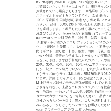
858789胸周り96100108肩幅373839袖丈60
ご確認ください。計り方によっては、表記サイズと誤
掲載されている場合があります。 商品詳細 ブランド
ススタイルを提案するブランドです。 素材 表地： ナ
100％ 原産国 中国製(縫製) 裏地 なし 留め具
ださい。 品番：08000136rお問い合わせの際
リを遮断します。・着用したら軽く叩いてホコリを
お選びください。 ladies lady's 女性用 れでぃーす
outerwear シーン別 記念日、誕生日、就職
リ 財布・革小物のカテゴリ ファッション小物のカ
たい ・普段から使用しているデザイン。 ・家族な
向けギフト・贈り物 】妻、彼女、同僚、母親、義
小物や雑貨、普段から使えるストールなどの実用品が
らないときは、まずは予算別に人気のアイテムや新作、セール商
20代、30代、40代、50代、60代〜シニアファッ
円が上記クーポン適用で13,585円!!お気に入り
る ] サイズ(cm) サイズMLLL着丈858789胸周り9
います。詳細は[サイズガイド]をご確認ください。
M 上記サイズ以外のモデル画像が掲載されている場合
かさを忘れない、上品なエレガンススタイルを提案する
分、他部位 中わた ポリエステル100％ 原産国 中
表示の絵表示について]をご確認ください。 品番：0
気性のあるカバーを掛け、光とホコリを遮断します
みのあるしっかりとしたハンガーをお選びください。 ladie
outer アウターウェア 外衣 上着 outerwear