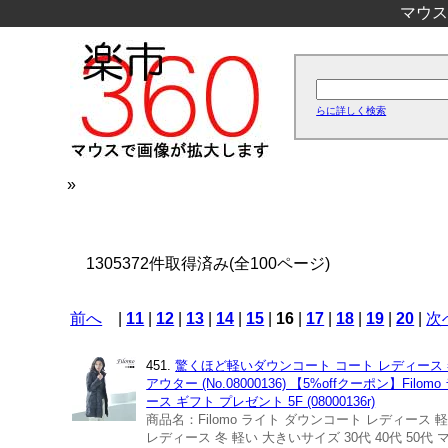
マウス
らに詳しく検索
»
1305372件取得済み(全100ページ)
前へ
|
11
|
12
|
13
|
14
|
15
|
16
|
17
|
18
|
19
|
20
|
次
451.
驚くほど軽いダウンコート コート レディース 冬
アウター (No.08000136) 【5%offクーポン】F
ース ギフト プレゼント 5F (08000136r)
商品名：Filomo ライト ダウンコート レディース 軽い 大
レディース 冬 軽い 大きいサイズ 30代 40代 50代 マ