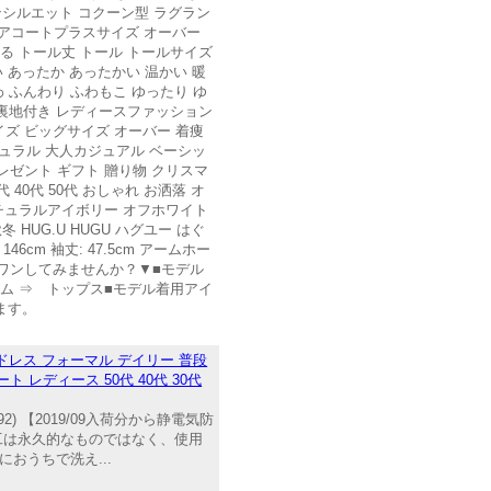
ンシルエット コクーン型 ラグラン
レアコートプラスサイズ オーバー
れる トール丈 トール トールサイズ
い あったか あったかい 温かい 暖
 ふんわり ふわもこ ゆったり ゆ
地 裏地付き レディースファッション
イズ ビッグサイズ オーバー 着痩
ル ナチュラル 大人カジュアル ベーシッ
レゼント ギフト 贈り物 クリスマ
 40代 50代 おしゃれ お洒落 オ
ナチュラルアイボリー オフホワイト
 HUG.U HUGU ハグユー はぐ
6cm 袖丈: 47.5cm アームホー
ラスワンしてみませんか？▼■モデル
テム ⇒ トップス■モデル着用アイ
ます。
ドレス フォーマル デイリー 普段
レディース 50代 40代 30代
92) 【2019/09入荷分から静電気防
工は永久的なものではなく、使用
おうちで洗え...