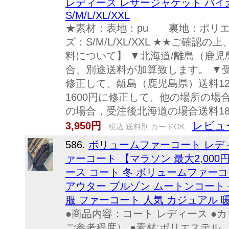
レディース レザージャケット バイ
S/M/L/XL/XXL
★素材：表地：pu 裏地：ポリエ
ズ：S/M/L/XL/XXL ★★ご確
料について】 ▼北海道/離島（鹿児
合、別途送料が加算致します。 ▼受
修正して、離島（鹿児島県）送料1
1600円に修正して、他の場所の場合
の場合，受注後北海道の場合送料180
レビュ
3,950円
税込 送料別 カードOK
586.
ボリュームファーコート レディ
ァーコート 【マラソン 最大2,000円
ース コート 冬 ボリュームファーコ
アウター ブルゾン ムートンコート 長
服 ファーコート 人気 カジュアル 
●商品内容：コート レディース ●
ご参考程度） ●素材:ポリエステル