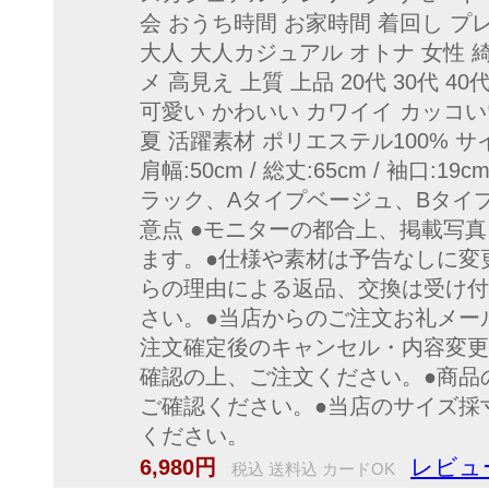
会 おうち時間 お家時間 着回し プ
大人 大人カジュアル オトナ 女性 
メ 高見え 上質 上品 20代 30代 4
可愛い かわいい カワイイ カッコい
夏 活躍素材 ポリエステル100% サイ
肩幅:50cm / 総丈:65cm / 袖口:19
ラック、Aタイプベージュ、Bタイ
意点 ●モニターの都合上、掲載写
ます。●仕様や素材は予告なしに変
らの理由による返品、交換は受け付
さい。●当店からのご注文お礼メー
注文確定後のキャンセル・内容変更
確認の上、ご注文ください。●商品
ご確認ください。●当店のサイズ採
ください。
レビュ
6,980円
税込 送料込 カードOK