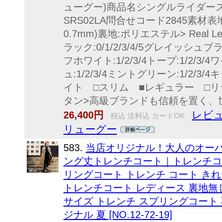
ューグー)商品名シングルライダース
SRS02LA問合せコード2845素材表
0.7mm)裏地:ポリエステル> Real 
ラック:0/1/2/3/4/5グレイッシュブラウ
フホワイト:1/2/3/4トープ:1/2/3/4
ュ:1/2/3/4ミントグリーン:1/2/3/
イト □スリム ■レギュラー □
タン>高級ブランドも信頼を置く、
レビュ
26,400円
税込 送料込 カードOK
リューグー
583.
当店オリジナル！大人のオーバ
ング丈トレンチコート｜トレンチコー
リングコート トレンチ コート き
トレンチコート レディース 裏地無し
サイズ トレンチ スプリングコート 羽織
ジナル 夏 [NO.12-72-19]