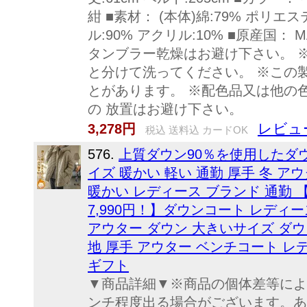
紺 ■素材： (本体)綿:79% ポリエス
ル:90% アクリル:10% ■原産国： M
タンブラー乾燥はお避け下さい。 
と分けて洗ってください。 ※この
とがあります。 ※配色品又は他の
の 放置はお避け下さい。
レビュ
3,278円
税込 送料込 カードOK
576.
上質ダウン90％を使用したダ
イズ 暖かい 軽い 通勤 厚手 冬 ア
暖かい レディース ブランド 通勤 
7,990円！】ダウンコート レディ
アウター ダウン 大きいサイズ ダウン
地 厚手 アウター ベンチコート レ
ギフト
▼商品詳細▼※商品の個体差等によ
ンチ程度出る場合がございます。あ