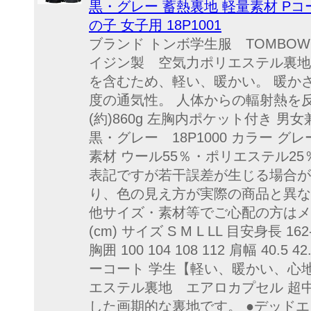
黒・グレー 蓄熱裏地 軽量素材 Pコー
の子 女子用 18P1001
ブランド トンボ学生服 TOMBOW・V
イジン製 空気力ポリエステル裏地
を含むため、軽い、暖かい。 暖か
度の通気性。 人体からの輻射熱を
(約)860g 左胸内ポケット付き 
黒・グレー 18P1000 カラー グレ
素材 ウール55％・ポリエステル25％
表記ですが若干誤差が生じる場合が
り、色の見え方が実際の商品と異な
他サイズ・素材等でご心配の方はメ
(cm) サイズ S M L LL 目安身長 162-1
胸囲 100 104 108 112 肩幅 40.5 42.
ーコート 学生【軽い、暖かい、心
エステル裏地 エアロカプセル 超
した画期的な裏地です。 ●デッドエ