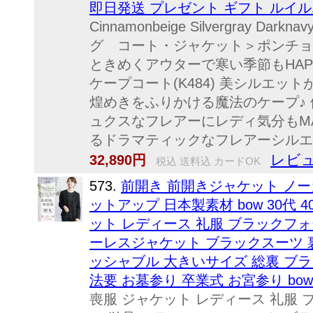
即日発送 プレゼント ギフト ルイ
Cinnamonbeige Silvergray Dar
グ コート・ジャケット＞ポンチョ ラ
ときめくアウターで寒い季節もHAP
ケープコート(K484) 美シルエ
煌めきをふりかける魔法のケープ♪
ュクスなフレアーにレディ気分もM
るドラマティックなフレアーシルエット
レビュ
32,890円
税込 送料込 カードOK
573.
前開き 前開きジャケット ノー
ットアップ 日本製素材 bow 30代 4
ット レディース 礼服 ブラックフォ
ーレスジャケット ブラックスーツ 
ッシャブル 大きいサイズ 総裏 ブラ
法要 お墓参り 卒業式 お宮参り bow
喪服 ジャケット レディース 礼服