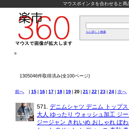
マウスポインタを合わせると商
らに詳しく検索
»
1305046件取得済み(全100ページ)
前へ
|
15
|
16
|
17
|
18
|
19
|
20
|
21
|
22
|
23
|
24
|
次へ
571.
デニムシャツ デニム トップス
大人 ゆったり ウォッシュ加工 ジー
ジージャン きれいめ おしゃれ ぽ