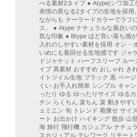
べる素材2タイプ ● Atype(シワ加工生
表情の異なる2タイプの生地を採用
ながらも テーラードカラーでラフ
ス。 ● Atype ナチュラルな風
気な印象 ● Btype ほど良い落ち
入れのしやすい素材を採用 オン・
いめにも着回せる生地感です ジャケ
ドジャケット ハーフスリーブ ルーズ
イプ 異素材 おすすめ おしゃれ き
イトツイル生地 ブラック 黒 ベージ
くい お手入れ簡単 シンプル キャン
ったり ゆる ゆったりサイズ ゆるカ
チン らくちん 楽ちん 楽 動きやす
ェミニン 旬 トレンド 着痩せ サイズ 
ート お出かけ ハイキング 散歩 山
海 旅行 飛行機 カジュアル ナチュ
スカジュアル テレワーク リモート