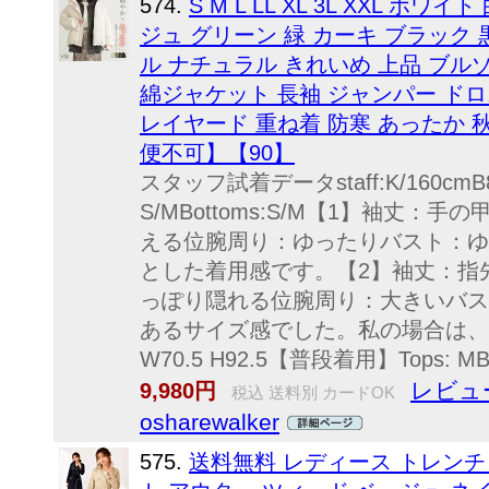
574.
S M L LL XL 3L XXL 
ジュ グリーン 緑 カーキ ブラック
ル ナチュラル きれいめ 上品 ブル
綿ジャケット 長袖 ジャンパー ド
レイヤード 重ね着 防寒 あったか 
便不可】【90】
スタッフ試着データstaff:K/160cmB
S/MBottoms:S/M【1】袖丈
える位腕周り：ゆったりバスト：ゆ
とした着用感です。【2】袖丈：指
っぽり隠れる位腕周り：大きいバス
あるサイズ感でした。私の場合は、1を選び
W70.5 H92.5【普段着用】Tops: MBo
レビュ
9,980円
税込 送料別 カードOK
osharewalker
575.
送料無料 レディース トレンチ