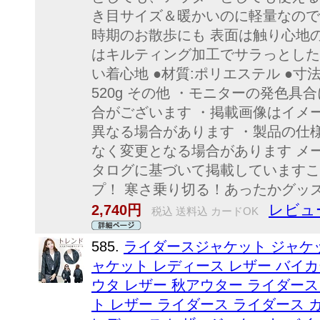
き目サイズ＆暖かいのに軽量なので
時期のお散歩にも 表面は触り心地
はキルティング加工でサラっとした
い着心地 ●材質:ポリエステル ●寸法:身
520g その他 ・モニターの発色
合がございます ・掲載画像はイメ
異なる場合があります ・製品の仕
なく変更となる場合があります メ
タログに基づいて掲載していますこ
プ！ 寒さ乗り切る！あったかグッ
レビュ
2,740円
税込 送料込 カードOK
585.
ライダースジャケット ジャケ
ャケット レディース レザー バイ
ウタ レザー 秋アウター ライダー
ト レザー ライダース ライダース 