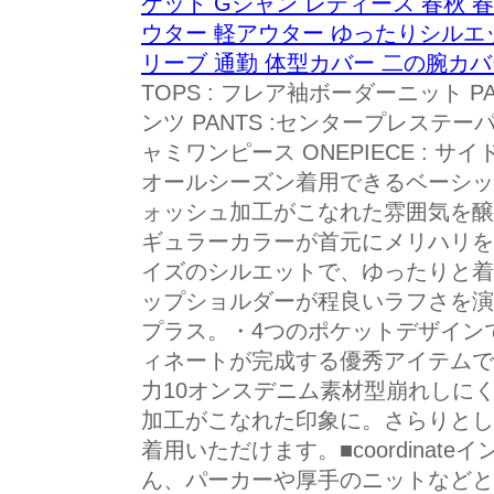
ケット Gジャン レディース 春秋 
ウター 軽アウター ゆったりシルエ
リーブ 通勤 体型カバー 二の腕カバ
TOPS : フレア袖ボーダーニット P
ンツ PANTS :センタープレステーパー
ャミワンピース ONEPIECE : 
オールシーズン着用できるベーシックアイテ
ォッシュ加工がこなれた雰囲気を醸
ギュラーカラーが首元にメリハリを
イズのシルエットで、ゆったりと着
ップショルダーが程良いラフさを演
プラス。・4つのポケットデザイン
ィネートが完成する優秀アイテムです。
力10オンスデニム素材型崩れしに
加工がこなれた印象に。さらりとし
着用いただけます。■coordinat
ん、パーカーや厚手のニットなどと