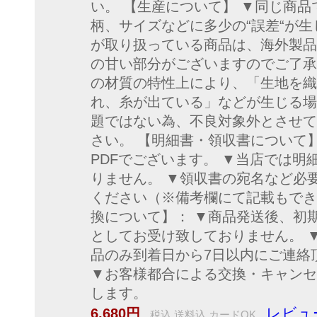
い。 【生産について】 ▼同じ商品
柄、サイズなどに多少の“誤差“が生
が取り扱っている商品は、海外製品
の甘い部分がございますのでご了承
の材質の特性上により、「生地を織
れ、糸が出ている」などが生じる場
題ではない為、不良対象外とさせて
さい。 【明細書・領収書について
PDFでございます。 ▼当店では
りません。 ▼領収書の宛名など必
ください（※備考欄にて記載もでき
換について】： ▼商品発送後、初
としてお受け致しておりません。 
品のみ到着日から7日以内にご連絡
▼お客様都合による交換・キャンセ
します。
レビュ
6,680円
税込 送料込 カードOK