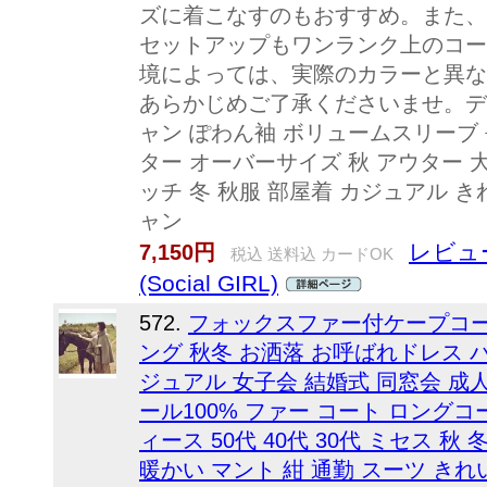
ズに着こなすのもおすすめ。また、
セットアップもワンランク上のコー
境によっては、実際のカラーと異な
あらかじめご了承くださいませ。デ
ャン ぽわん袖 ボリュームスリーブ 
ター オーバーサイズ 秋 アウター 
ッチ 冬 秋服 部屋着 カジュアル 
ャン
レビュ
7,150円
税込 送料込 カードOK
(Social GIRL)
572.
フォックスファー付ケープコート
ング 秋冬 お洒落 お呼ばれドレス 
ジュアル 女子会 結婚式 同窓会 成
ール100% ファー コート ロングコ
ィース 50代 40代 30代 ミセス 秋
暖かい マント 紺 通勤 スーツ き