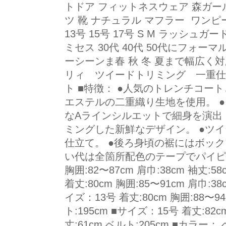
トドア フィットネスウェア 森ガール
ツ 靴 ナチュラル マフラー ワンピー
13号 15号 17号 S M ラッシュ
ミセス 30代 40代 50代にフォ
ーシーンま春 秋 冬 夏まで幅広く
リィ ツイードトリミング 一重仕
ト ■特徴： ●人気のトレンチコー
エステルの二重織り生地を使用。 
なAラインシルエットで細身を演出
ミングした新鮮なデザイン。 ●ツ
仕立て。 ●後ろ身頃の裾にはボック
い代は全箇所配色のテープでパイピング
胸囲:82〜87cm 肩巾:38cm 袖丈:5
着丈:80cm 胸囲:85〜91cm 肩巾:38
イズ：13号 着丈:80cm 胸囲:88〜94
ト:195cm ■サイズ：15号 着丈:82cm
丈:61cm ベルト:205cm ■カラー