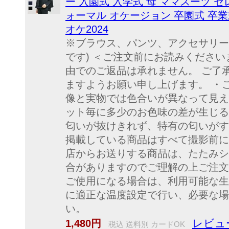
ー 入園式 入学式 母 ママスーツ 
ォーマル オケージョン 卒園式 卒業式
オケ2024
※ブラウス、パンツ、アクセサリー
です) ＜ご注文前にお読みください
由でのご返品は承れません。 ご了
ますようお願い申し上げます。 ・
像と実物では色合いが異なって見え
ット毎に多少のお色味の差が生じる
匂いが抜けきれず、特有の匂いがす
掲載している商品はすべて撮影前
店からお送りする商品は、たたみシ
合がありますのでご理解の上ご注文
ご使用になる場合は、利用可能な
に適正な温度設定で行い、必要な場
い。
レビュ
1,480円
税込 送料別 カードOK