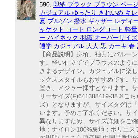
590.
即納 ブラック ブラウン ベージュ
カジュアル ゆったり きれいめ キレ
夏 ブルゾン 撥水 ギャザー レディ
ャケット コート ロングコート 軽量
ー ハイネック 羽織 オーバーサイズ
通学 カジュアル 大人 黒 カーキ 春 夏
【商品説明】身頃、袖共にバルーン
す。軽い仕立てでブラウスのように
きまるデザイン。カジュアルに楽し
ックススタイルもおすすめです。サイ
置き、メジャー採寸となります。サ
リーサイズ(F)641388419-3
ズ）となりますが、サイズタグは「
います。予めご了承ください。サイ
異なりますため、サイズ詳細をご確
地：ナイロン100%裏地：ポリエス
の説明はこちら原産国 中国品番f1