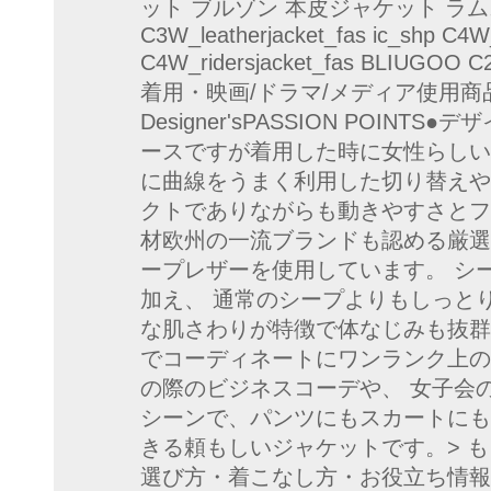
ット ブルゾン 本皮ジャケット ラムス
C3W_leatherjacket_fas ic_shp C4W
C4W_ridersjacket_fas BLIUGOO 
着用・映画/ドラマ/メディア使用商品は
Designer'sPASSION POI
ースですが着用した時に女性らしい
に曲線をうまく利用した切り替えや
クトでありながらも動きやすさとフ
材欧州の一流ブランドも認める厳選
ープレザーを使用しています。 シ
加え、 通常のシープよりもしっと
な肌さわりが特徴で体なじみも抜群
でコーディネートにワンランク上の
の際のビジネスコーデや、 女子会
シーンで、パンツにもスカートにも
きる頼もしいジャケットです。> 
選び方・着こなし方・お役立ち情報は