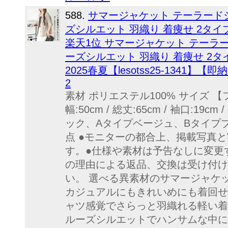
588.
サマージャケット テーラード
ズシルエット 羽織り 着痩せ 2タイ
楽天1位 サマージャケット テーラ
ーズシルエット 羽織り 着痩せ 2タ
2025春夏【lesotss25-1341
2
素材 ポリエステル100% サイズ 【フ
幅:50cm / 総丈:65cm / 袖口:19c
ック、Aタイプベージュ、Bタイプ
点 ●モニターの都合上、掲載写真
す。●仕様や素材は予告なしに変更
の理由による返品、交換は受け付け
い。 選べる異素材のサマージャケ
カジュアルにもきれいめにも着回せ
ャツ感覚でさらっと羽織れる軽い着
ルーズシルエットでハンサムな中に