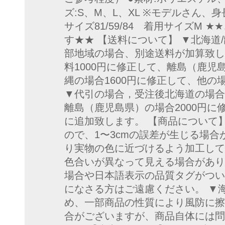
ズ:S、M、L、XL ※モデルさん、身長
サイズ81/59/84 着用サイズM
す★★ 【送料について】 ▼北海道
部地域の場合、別途送料が加算致し
料1000円に修正して、離島（鹿児
縄の場合1600円に修正して、他の
▼代引の場合，受注後北海道の場合
離島（鹿児島県）の場合2000円に
に追加致します。 【商品について
ので、1〜3cmの誤差が生じる場合
り実物の色に近づけるよう加工して
色合いが異なって見える場合があり
場合や日本語表示の品質タグがつい
になさる方はご遠慮ください。 ▼
め、一部商品の性質により風防に擦
合がございますが、商品自体には問