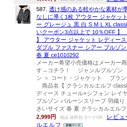
587.
透け感のある軽やかな素材が季
なしに導く1枚 アウター ジャケット
ー グレージュ 黒 白 S M L XL classi
いクーポン3点以上で 10％OFF 】 【 ク
】 アウター ジャケット レディース
ダブル ファスナー シアー ブルゾン
春 夏 ce1010292
メーカー希望小売価格はメーカー商
す→コチラ！ ジャンルブルゾン
ン ＞ コート・ジャケット ブランドCl
商品名【 クラシカルエルフ classic
ディース チュール×シフォン レイヤ
ブルゾン バルーンスリーブ 羽織り
きいサイズ 春 夏 クラシカルエルフ ce
レビュ
2,999円
税込 送料別 カードOK
ルエルフ