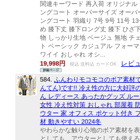
関連キーワード 再入荷 オリジナル
ングコート オーバーサイズ オーバ
ングコート 羽織り 7号 9号 11号 13号 S
め 膝下丈 膝下ロング丈 膝下 ひざ下
物 しっかり生地 ベージュ 無地 チ
ト ベーシック カジュアル フォーマ
ワイイ おしゃれ オシ...
レビュ
19,998円
税込 送料込 カードOK
584.
ふんわりモコモコのボア素材で
んてん)です!! 冷え性の方に大好
ん レディース あったかグッズ ルー
女性 冷え性対策 おしゃれ 部屋着 
ウター 家 オフィス ポケット付き 
材 動きやすい 2024冬
やわらかな触り心地のボア素材を表
としても、アウターとしても使える