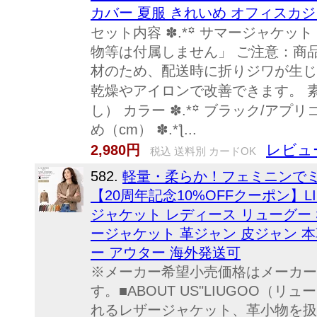
カバー 夏服 きれいめ オフィスカ
セット内容 ✽.*꙳ サマージャケッ
物等は付属しません」 ご注意：商
材のため、配送時に折りジワが生じ
乾燥やアイロンで改善できます。 素材
し） カラー ✽.*꙳ ブラック/アプ
め（cm） ✽.*ƪ...
レビュ
2,980円
税込 送料別 カードOK
582.
軽量・柔らか！フェミニンで
【20周年記念10%OFFクーポン】L
ジャケット レディース リューグー 
ージャケット 革ジャン 皮ジャン 本
ー アウター 海外発送可
※メーカー希望小売価格はメーカー
す。■ABOUT US"LIUGOO（
れるレザージャケット、革小物を扱