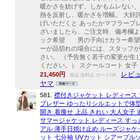
暖かさを妨げず、しかもムレない、
熱を反射し、暖かさを増幅。 大好
げいただくと あったかマフラープレ
ざいましたら、ご注文時、備考欄よ
ック希望 男の子向けカラー希望 赤
ーが品切れの場合には、スタッフが
さい。 （予告無く若干の変更が生
ください。） スクールコート 女子
レビュ
21,450円
税込 送料込 カードOK
ヤマ
581.
襟付きジャケット レディース
ブレザー ゆったりシルエットで体型
開き 着痩せ 上品 きれい 大人女子 通
サマージャケット レディース すっ
アル 薄手日焼け止め ルーズジャケ
ット 七分袖 UVカット シアーブル