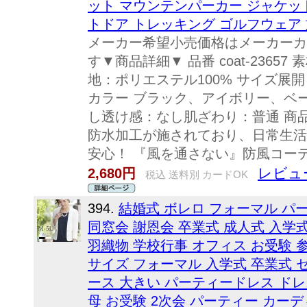
ット マウンテンパーカー ジャケット
トドア トレッキング ゴルフウェア 
メーカー希望小売価格はメーカーカ
す▼商品詳細▼ 品番 coat-2365
地：ポリエステル100% サイズ展開 X
カラー ブラック、アイボリー、ベー
し透け感：なし肌ざわり：普通 商
防水加工が施されており、日常生活
安心！ 『風を通さない』防風コーテ
レビュ
2,680円
税込 送料別 カードOK
394.
結婚式 ボレロ フォーマル パ
同窓会 謝恩会 卒業式 成人式 入学式
羽織物 学校行事 オフィス お受験 
サイズ フォーマル 入学式 卒業式 
ース 大きい パーティードレス ドレ
母 お受験 2次会 パーティー カーディ