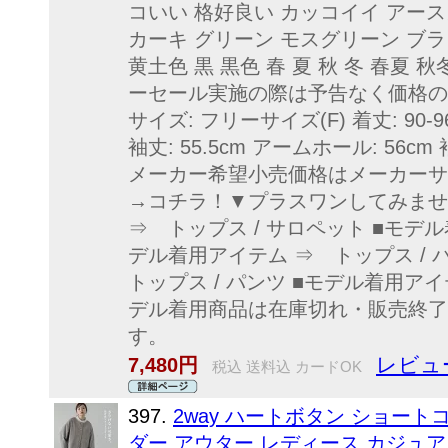
コいい 格好良い カッコイイ アー
カーキ グリーン モスグリーン ブラッ
黄土色 黒 黒色 春 夏 秋 冬 春夏 秋
ーセール実施の際は予告なく価格の
サイズ: フリーサイズ(F) 着丈: 90-96
袖丈: 55.5cm アームホール: 56cm 
メーカー希望小売価格はメーカーサ
→コチラ！▼プラスワンしてみませ
⇒ トップス / サロペット ■モデ
デル着用アイテム ⇒ トップス /
トップス / パンツ ■モデル着用アイ
デル着用商品は在庫切れ・販売終了
す。
レビュ
7,480円
税込 送料込 カードOK
397.
2way ハートボタン ショー
ダー アウター レディース カジュア