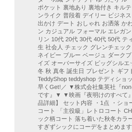
ポケット 裏地あり 裏地付き キルテ
ンライク 普段着 デイリー ビジネス 
出かけ デート おしゃれ お洒落 か
ン カジュアル フォーマル エレガン
リン 10代 20代 30代 40代 50代
生 社会人 チェック グレンチェック
ネイビー ブルー ベージュ ダークブラ
イズ オーバーサイズ ビッグシルエ
冬 秋 真冬 誕生日 プレゼント ギフ
TeddyShop teddyshop テ
早くGet!／ ▼株式会社集英社『no
です』▼ ▼映画『夜明けのすべて
品詳細】 セット内容 ・1点 ・ショ
コート 「主役級」レトロコート CHEC
ック柄コート 落ち着いた秋冬カラ
すぎずシックにコーデをまとめます。 