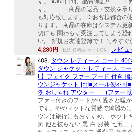
す。 ●365日間、品質保証!! ・
す。 ・商品の返品・交換を承
も対応致します。 ※お客様都合の
ります。 商品の在庫はシステム更
切にも 関わらず受注してしまう恐
い。 新規お友達登録で！ ＼今すぐ
レビュ
4,280円
税込 送料込 カードOK
403.
ダウン レディース コート 40代
ダウン ジャケット レディース コー
L】フェイク ファー フード 付き 撥
ウンジャケット [ct]■メール便不可■
冬 おしゃれ アウター エコファー 防寒 着
ファー付きのフードが可愛さと暖か
です。ややマットな質感で綺麗めに
ウンは旅行にもおすすめ。 ホットキ
気 他と被らない 黒 白 服装 七五三