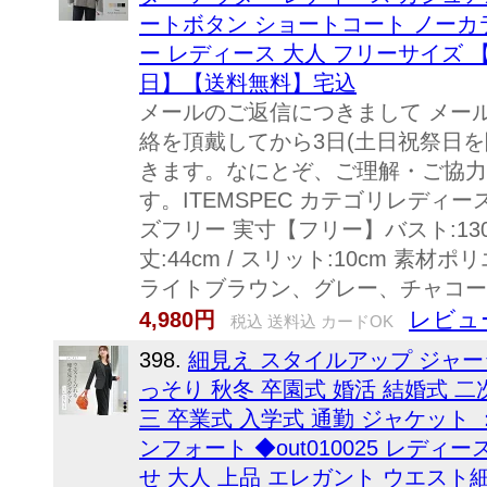
ートボタン ショートコート ノーカ
ー レディース 大人 フリーサイズ 【ao
日】【送料無料】宅込
メールのご返信につきまして メー
絡を頂戴してから3日(土日祝祭日
きます。なにとぞ、ご理解・ご協力
す。ITEMSPEC カテゴリレディー
ズフリー 実寸【フリー】バスト:130cm /
丈:44cm / スリット:10cm 素材
ライトブラウン、グレー、チャコール
レビュ
4,980円
税込 送料込 カードOK
398.
細見え スタイルアップ ジャージー
っそり 秋冬 卒園式 婚活 結婚式 
三 卒業式 入学式 通勤 ジャケット
ンフォート ◆out010025 レディース
せ 大人 上品 エレガント ウエスト