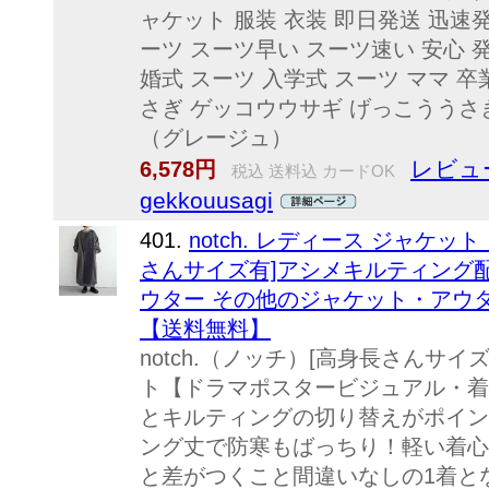
ャケット 服装 衣装 即日発送 迅速
ーツ スーツ早い スーツ速い 安心 
婚式 スーツ 入学式 スーツ ママ 卒業式
さぎ ゲッコウウサギ げっこうう
（グレージュ）
レビュ
6,578円
税込 送料込 カードOK
gekkouusagi
401.
notch. レディース ジャケット
さんサイズ有]アシメキルティング配
ウター その他のジャケット・アウタ
【送料無料】
notch.（ノッチ）[高身長さんサ
ト【ドラマポスタービジュアル・着
とキルティングの切り替えがポイン
ング丈で防寒もばっちり！軽い着心
と差がつくこと間違いなしの1着となっ