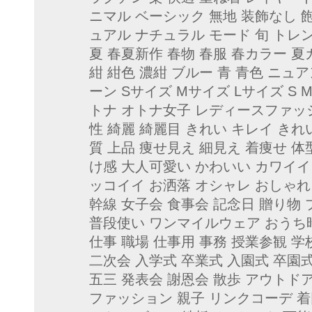
ニマル ベーシック 無地 装飾なし 
ュアル ナチュラル モード 旬 トレンド 2
夏 春夏新作 春物 春服 春カラー 夏
紺 紺色 濃紺 ブルー 青 青色 ニ
ーン Sサイズ Mサイズ Lサイズ S M L
トナ オトナ女子 レディースファッ
性 綺麗 綺麗目 きれい キレイ きれ
質 上品 痩せ見え 細見え 着痩せ 体
け感 大人可愛い かわいい カワイイ
ッコイイ お洒落 オシャレ おしゃれ
幹線 女子会 食事会 記念日 贈り物
普段使い ワンマイルウェア おうち時
仕事 職場 仕事用 事務 授業参観 
二次会 入学式 卒業式 入園式 卒園
五三 発表会 謝恩会 散歩 アウトド
ファッション 親子 リンクコーデ 