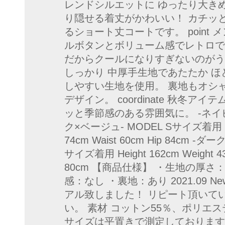
レンドシルエットに ゆったり大き
り隠せる着丈がかわいい！ カチッ
るショート丈コートです。 point
ルボタンとボリューム感でレトロで
だからクールになりすぎないのがうれし
しっかり 中厚手生地であたたか 
しやすい生地を使用。 裏地もオシ
デザイン。 coordinate 秋冬
ッと季節感のある雰囲気に。 -ネ
ク×ベージュ- MODEL Sサイズ着用 Heigh
74cm Waist 60cm Hip 84cm 
サイズ着用 Height 162cm Weight 43k
80cm 【商品仕様】 ・生地の厚さ
感：なし ・裏地：あり 2021.09 Ne
アル致しました！ リピート頂いて
い。 素材 コットン55％、ポリエステ
サイズは平置きで測定しております