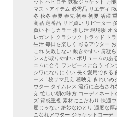
ット ヘビロテ 鉄板ジャケット 万
マストアイテム 必需品 リエディ Re:EDI
冬 秋冬 春夏 春先 初春 初夏 活躍 
商品 定番品 リピ買い リピーター 
買い 推しカラー 推し活 現場服 オ
レガント クラシック トラッド トラ
生活 毎日を楽しく 彩るアウター 
これ 失敗しない 動きやすい 肩凝ら
ンスが取りやすい ボリュームのある
ニムに合う ワンピースに合う イン
シワになりにくい 長く愛用できる 
ース 1枚サマ見え 着映え きれいめ
ウター タイムレス 流行に左右され
え 忙しい朝の味方 コーディネート
ズ 質感重視 素材にこだわり 快適
屈じゃない 絶妙なゆとり 適度な厚
こなれアウター ジャケットコーデ