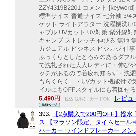
ZZY4319B2201 コメント [keyw
標準サイズ 普通サイズ 七分袖 3/
ケット ライトアウター 洗濯機洗いO
ャブル UVカット UV対策 紫外線対
キャンプ ストレッチ 伸びる 無地 
カジュアル ビジネス ビジカジ 仕事 きれ
ふっくらとしたとろみのあるダブル
で洗礼された大人レディに・伸びや
ッチがあるので着疲れ知らず・洗濯
もらくらく。・UVカット機能付で
イルにもOFFスタイルにも着回せ
レビュ
5,490円
税込 送料別 カードOK
393.
【2点購入で200円OFF】撥水
ス 【マラソン限定、タイムセール⇒2
パーカー ウインドブレーカー メン