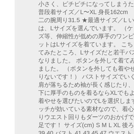
小さく、ピチピチになってしまうため選
普段着サイズ／L〜XL 身長162cm B
二の腕周り31.5 ★最適サイズ／L
は、Lサイズを選んでいます。 （ケリ
ズ等、伸縮性が低めの厚手のワンピ
ットはLサイズを着ています。 こち
てみたところ、Lサイズだと若干バ
なりました。 ボタンを外して着て
ました。 （ボタンを外しても着や
りないです！） バストサイズでいく
肩が落ちるため袖が長く感じたり、
下に厚手のものを着るならXLでも
着やせを選びたいのでLを選択します
ッチが効いている素材なので、着心
りウエスト回りもダーツのおかげで
足です！ サイズ(cm) S M L XL 後ろ身
39 40 バスト 41 43 45 47 ウエスト 3