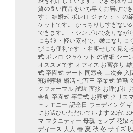
袋を利用しています。できる限りコ
質の良い商品をいち早くお届けでき
す！ 結婚式 ボレロ ジャケット 
ケットです。 かっちりしすぎない
できます。 ・シンプルでありなが
にも◎ ・軽い素材で、皺になりに
びにも便利です ・着痩せして見え
式 ボレロ ジャケット の詳細 シ
オススメです オフィス お宮参り 結
式 卒園式 デート 同窓会 二次会 入
冠婚葬祭 婚活 七五三 卒業式 通勤 
クフォーマル 試験 面接 お呼ばれ 
会食 卒園式 卒業式 お葬式 クリス
セレモニー 記念日 ウェディング 
にお選びいただいています 20代 30代 
マ マタニティー 母親 セレブ 花嫁 ゲ
ディース 大人 春 夏 秋 冬 サイズ