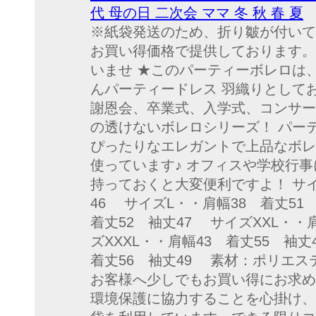
代 母の日 二次会 ママ 冬 秋 春 夏
※紙袋発送のため、折り皺が付いて
お買い得価格で提供しております。
いませ ★このパーティーボレロは、
んパーティードレス 羽織りとして
謝恩会、卒業式、入学式、コンサー
の透けないボレロシリーズ！ パー
ぴったりなエレガントで上品なボレ
使っています♪ オフィスや学校行事
持っておくと大変便利ですよ！ サイ
46 サイズL・・肩幅38 着丈51
着丈52 袖丈47 サイズXXL・・
ズXXXL・・肩幅43 着丈55 袖
着丈56 袖丈49 素材：ポリエス
お客様へ少しでもお買い得にお求め
環境保護に協力することを心掛け、