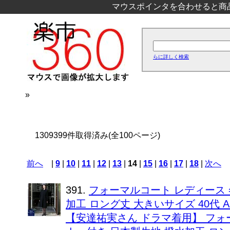
マウスポインタを合わせると商
らに詳しく検索
»
1309399件取得済み(全100ページ)
前へ
|
9
|
10
|
11
|
12
|
13
|
14
|
15
|
16
|
17
|
18
|
次へ
391.
フォーマルコート レディース 
加工 ロング丈 大きいサイズ 40代 Aライ
【安達祐実さん ドラマ着用】 フォー