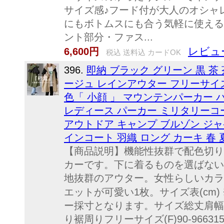
サイズ感♪フード付が大人のオシャ
にもボトムスにも合う気軽に使える
ント部分・ファス...
レビュ
6,600円
税込 送料込 カードOK
396.
即納 ブラック グリーン 黒 茶
ージュ レインアウター フリーサイズ S M 
色「 小顔 」 マウンテンパーカー 
レディース パーカー ミリタリーコ
アウトドア キャンプ ブルゾン ジャ
インコート 羽織 ロング カーキ 春 夏
【商品説明】機能性抜群で配色切り
カーです。下に着るものを選ばない
地抜群のアウター。女性らしいカラ
エットが可愛い1枚。サイズ表(cm
ー採寸となります。サイズ総丈肩幅
り裾周りフリーサイズ(F)90-966315