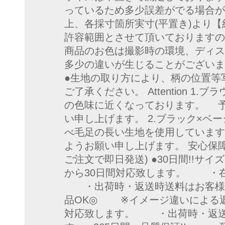
っているため多少誤差がでる場合
上、各採寸箇所実寸(平置き)より【約
許容範囲とさせて頂いておりますの
商品のお色は撮影時の環境、ディス
多少の違いが生じることがござい
●生地の取り方により、柄の位置等
ご了承ください。 Attention 1
の色味に近くなっております。 
い申し上げます。 2.ブラック×ベ
べ毛足の長い生地を使用していま
ようお願い申し上げます。 安心保障
ご注文で即日発送) ●30日間!!サ
から30日間対応致します。 ・
・出荷時・返送時送料はお客様負担
品OK◎ ※イメージ違いによる
対応致します。 ・出荷時・返送