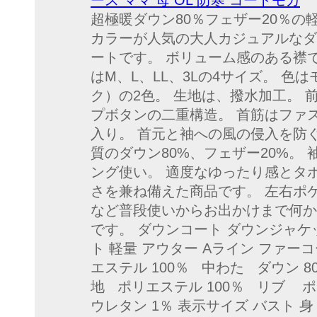
ース ママ 母 OL 防寒 コートモカ
超極暖ダウン80％フェザー20％の
カラーが人気の大人カジュアルなダウ
ートです。 ボリューム感のある襟
はM、L、LL、3Lの4サイズ。 
ク）の2色。 生地は、撥水加工。 
プボタンの二重構造。 首筋はファ
入り。 首元と袖への風の侵入を防
質のダウン80%、フェザー20%。
ング使い。 適度なゆったり感とタ
さを兼ね備えた商品です。 左右ポ
など普段使いからお出かけまで何か
です。 ダウンコート ダウンジャケ
ト 軽量 アウター Aライン ファー
エステル 100％ 中わた ダウ
地 ポリエステル 100％ リ
ウレタン 1％ 表示サイズ バスト 身 長 M 7