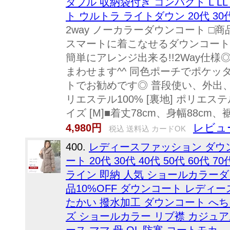
タブル 収納袋付き コンパクト L LL 
ト ウルトラ ライトダウン 20代 30代
2way ノーカラーダウンコート □
スマートに着こなせるダウンコート
簡単にアレンジ出来る!!2Way仕
まわせます^^ 同色ポーチでポケ
トでお勧めです◎ 普段使い、外出、旅
リエステル100% [裏地] ポリエステル
イズ [M]■着丈78cm、身幅88cm、裾
レビュ
4,980円
税込 送料込 カードOK
400.
レディースファッション ダウン
ート 20代 30代 40代 50代 60代 7
ライン 即納 人気 ショールカラー
品10%OFF ダウンコート レディー
たかい 撥水加工 ダウンコート へ
ズ ショールカラー リブ襟 カジュア