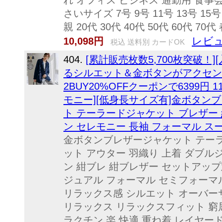
れ オフィス ビジネス 通勤用 食事
さいサイズ 7号 9号 11号 13号 15号
親 20代 30代 40代 50代 60代 70代 春
レビュ
10,098円
税込 送料別 カードOK
404.
[累計販売枚数5,700枚突破！
るシルエット＆金ボタンがアクセント
2BUY20%OFFクーポンで6399円 11日
モニー][低身長サイズ有]金ボタン
ト テーラードジャケット ブレザー 
ン セレモニー 長袖 フォーマル ス
金ボタンブレザージャケット テーラ
ット アウター 羽織り 上着 ダブル
ン 紺ブレ 紺ブレザー セットアッ
ジュアル フォーマル セミフォーマ
リラックス感 シルエット オーバー
リラックス リラックスフィット 窮
ラクチン 楽 快適 重ね着 レイヤー