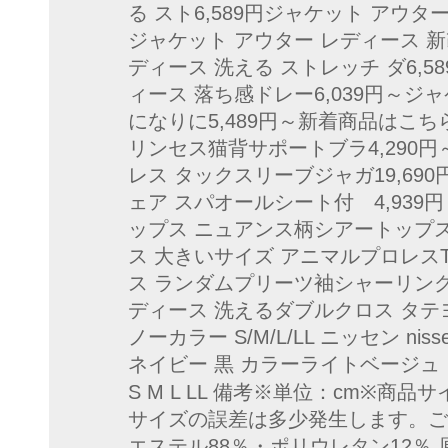
る スト6,589円ジャケット アウター
ジャケット アウター レディース 新改
ディース 洗える ストレッチ ダ6,5
ィース 落ち感ドレー6,039円～ジ
になりに5,489円～新着商品はこちら
リンセス猫背サポートブラ4,290円～
レス タックスリーブジャガ19,690円
ェア スパオールシート付 4,939円～
ップス ニュアンス柄シアートップス ニッ
ス 大きいサイズ アニマルプロレスTシャ
ス ランダムプリーツ袖シャーリングプ
ディース 洗えるダブルクロス タテヨ
ノーカラー S/M/L/LL ニッセン n
ネイビー 黒 カラーライトベージュ 
S M L LL 備考※単位：cm※
サイズの誤差は多少発生します。ご
エステル88％・ポリウレタン12％ 