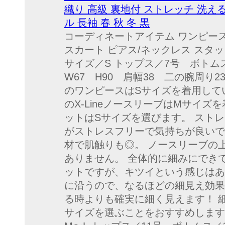
織り 高級 裏地付 ストレッチ 洗え
ル 長袖 春 秋 冬 黒
コーディネートアイテム ワンピース
スカート ピアス/ネックレス スタッフ
サイズ／S トップス／7号 ボトムス
W67 H90 肩幅38 二の腕周り2
のワンピースはSサイズを着用して
のX-LineノースリーブはMサイズ
ットはSサイズを選びます。 スト
がストレスフリーで気持ちが良いで
材で肌触りも◎。 ノースリーブの
ありません。 全体的に細みにでき
ットですが、キツイという感じはあ
に沿うので、なるほどの細見え効果
る時よりも確実に細く見えます！ 
サイズを選ぶことをおすすめします。 