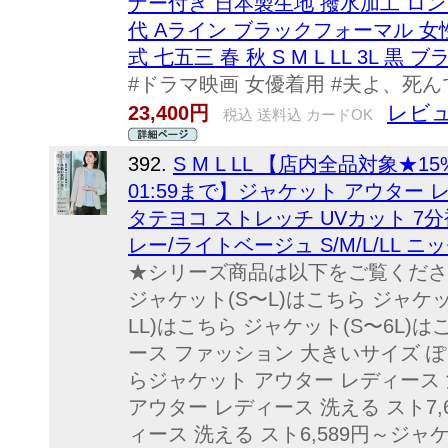
ナー付き 日本製生地 撥水加工 ロング丈
代 Aライン ブラックフォーマル 女性
式 七五三 春 秋 S M L LL 3L 黒 ブ
#ドラマ映画 女優着用 #夫よ、死
レビュ
23,400円
税込 送料込 カードOK
392.
S M L LL 【店内全品対象★1
01:59まで】ジャケット アウター
タテヨコ ストレッチ UVカット 7
レー/ライトベージュ S/M/L/LL ニッセ
★シリーズ商品は以下をご覧ください
ジャケット(S〜L)はこちら ジャケッ
LL)はこちら ジャケット(S〜6L)
ース ファッション 大きいサイズ ぽ
らジャケット アウター レディース 
アウター レディース 洗える スト7,
ィース 洗える スト6,589円～ジャ