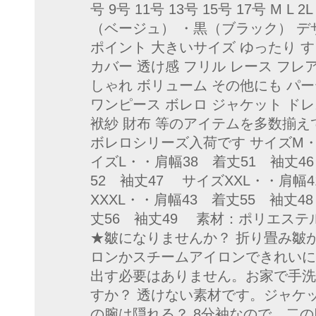
号 9号 11号 13号 15号 17号 M L 2L 
（ベージュ） ・黒（ブラック） デ
ポイント 大きいサイズ ゆったり す
カバー 透け感 フリル レース フレ
しゃれ ボリューム その他にも パ
ワンピース ボレロ ジャケット ドレ
袱紗 財布 等のアイテムを多数揃え
ボレロシリーズ入荷です サイズM・
イズL・・肩幅38 着丈51 袖丈4
52 袖丈47 サイズXXL・・肩幅
XXXL・・肩幅43 着丈55 袖丈4
丈56 袖丈49 素材：ポリエステ
★皺になりませんか？ 折り畳み皺
ロンかスチームアイロンできれいに
出す必要はありません。お家で手洗
すか？ 透けない素材です。ジャケ
の腕は隠れる？ 8分袖なので、二