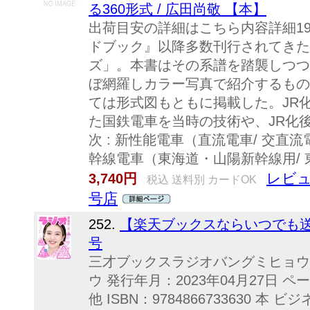
る360形式 / 広田尚敬 【本】
出荷目安の詳細はこちら内容詳細19
ドブック』以降多数刊行されてきた
ズ」。本書はその系譜を踏襲しつつ
ぼ網羅しカラー写真で紹介するもの
ては形式図もともに掲載した。JR
た国鉄電車を当時の技術や、JR化
次 : 新性能電車（直流電車/ 交直流電
幹線電車（東海道・山陽新幹線用/ 
レビュ
3,740円
税込 送料別 カードOK
号店
252.
【楽天ブックスならいつでも送
号
三才ブックスラジオバングミヒョウ
ウ 発行年月：2023年04月27日 
他 ISBN：9784866733630 