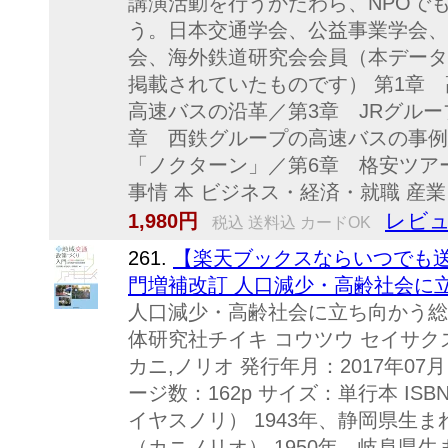
講演活動を行うかたわら、NPOで
う。日本交通学会、公益事業学会、
会、海外鉄道研究会会員（本データ
掲載されていたものです） 第1章
高速バスの沿革／第3章 JRグル
章 西鉄グループの高速バスの事例
「ノクターン」／第6章 格安ツア
事情 本 ビジネス・経済・就職 産
レビュ
1,980円
税込 送料込 カードOK
261.
【楽天ブックスならいつでも送
門増補改訂 人口減少・高齢社会に立ち
人口減少・高齢社会に立ち向かう総合
体研究社チイキ コウツウ セイサク
カニ,ノリオ 発行年月：2017年07月
ージ数：162p サイズ：単行本 ISBN
イヤスノリ） 1943年、静岡県生
（カニノリオ） 1950年、岐阜県