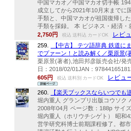
中国マカオ／中国マカオ切手帳 194
成立してから2021年10月末まで
手類と、中国マカオが祖国復帰した1
手類を採録。 本 ビジネス・経済・
レビュ
2,750円
税込 送料込 カードOK
259.
【中古】 テツ語辞典 鉄道に
でプァーン！と読み解く／栗原景(著
栗原景(著者),池田邦彦販売会社/
日：2018/02/01JAN：978441651813
レビュー
605円
税込 送料別 カードOK
260.
【楽天ブックスならいつでも送料
堀内重人 グランプリ出版コウソク 
2008年04月 ページ数：188p サイズ：
堀内重人（ホリウチシゲト） 昭和
営学研究科博士前期課程修了。都市