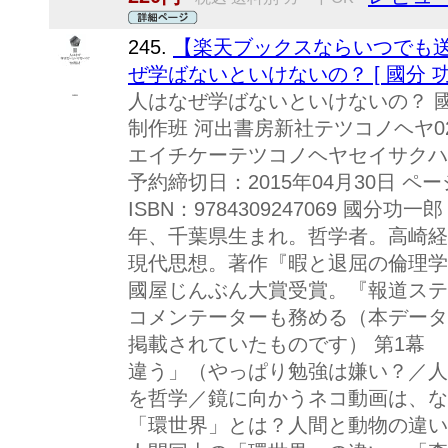
245.
【楽天ブックスならいつでも送
ぜ学ばないといけないの？ [ 國分 功
人はなぜ学ばないといけないの？ 國
制作班 河出書房新社テツコノヘヤ0
エイチケーテツコノヘヤセイサクハン 
予約締切日：2015年04月30日 ペ
ISBN：9784309247069 國分
年、千葉県生まれ。哲学者。高崎経
現代思想。著作『暇と退屈の倫理学
國屋じんぶん大賞受賞。『報道ステ
コメンテーターも務める（本データ
掲載されていたものです） 第1幕
違う」（やっぱり勉強は嫌い？／人
を哲学／鏡に向かうネコ動画は、
「環世界」とは？人間と動物の違い