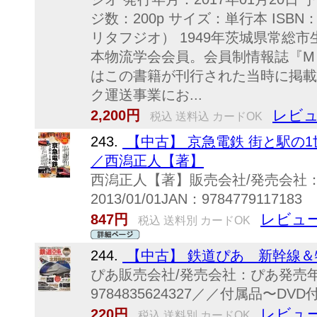
ジ数：200p サイズ：単行本 ISBN：
リタフジオ） 1949年茨城県常総
本物流学会会員。会員制情報誌『M 
はこの書籍が刊行された当時に掲載
ク運送事業にお...
レビュ
2,200円
税込 送料込 カードOK
243.
【中古】 京急電鉄 街と駅の
／西潟正人【著】
西潟正人【著】販売会社/発売会社
2013/01/01JAN：9784779117183
レビュー
847円
税込 送料別 カードOK
244.
【中古】 鉄道ぴあ 新幹線＆
ぴあ販売会社/発売会社：ぴあ発売年月日：
9784835624327／／付属品〜DVD
レビュー
220円
税込 送料別 カードOK