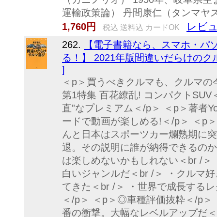
運輸政策論） 丹間康仁（タンマヤスヒ
レビュ
1,760円
税込 送料込 カードOK
262.
【電子書籍なら、スマホ・パ
る！】 2021年版間違いだらけのク
]
＜p＞買うべきクルマも、クルマの今
第1特集 百花繚乱! コンパクトSUV＜
直”なプレミアム＜/p＞ ＜p＞著者Y
ードで動画が楽しめる!＜/p＞ ＜p＞◎
んと日本はスポーツカー爛熟期に突入し
退。その説明に誰が納得できるのか＜b
は楽しめないかもしれない＜br /＞
白いジャンルだ＜br /＞ ・クル
てきた＜br /＞ ・世界で成長す
＜/p＞ ＜p＞◎車種評価抜粋＜/p＞ 
番の衝撃。大幅なレベルアップだ＜/p＞