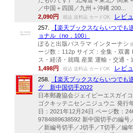
たものです） 北海道＋東北／関東
／中国＋四国／九州＋沖縄 200...
レビュ
2,090円
税込 送料込 カードOK
257.
【楽天ブックスならいつでも送
ョナル（no．100）
ぽると出版バスラマ インターナショナ
ージ数：112p サイズ：全集・双書 ISB
ス・経済・就職 産業 運輸・交通・
レビュ
1,498円
税込 送料込 カードOK
258.
【楽天ブックスならいつでも送
グ 新中国切手2022
日本郵趣協会ジェイピーエスガイコ
ゴクキッテニセンニジュウニ 発行年月
日：2021年12月24日 ページ数：24
9784889638592 新中国切手
／新編号切手／J切手／T切手／編