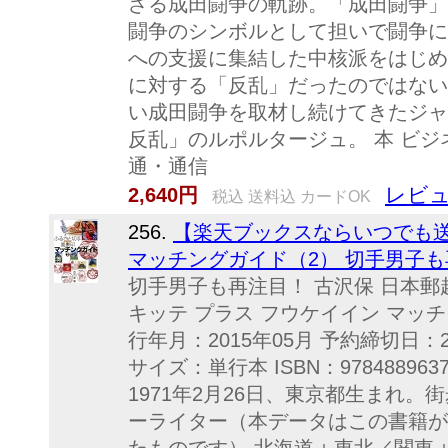
ざる成田闘争の軌跡。「成田闘争」
闘争のシンボルとして担いで闘争に
への支援に集結した中核派をはじめ
に対する「反乱」だったのではない
い成田闘争を取材し続けてきたジャ
反乱」のルポルタージュ。 本 ビジ
通・通信
レビュ
2,640円
税込 送料込 カードOK
256.
【楽天ブックスならいつでも送
マッチングガイド（2） 切手男子も再注
切手男子も再注目！ 古沢保 日本郵
キッテ プラス フウケイイン マッチ
行年月：2015年05月 予約締切日：2
サイズ：単行本 ISBN：9784889
1971年2月26日、東京都生まれ
ーライター（本データはこの書籍が