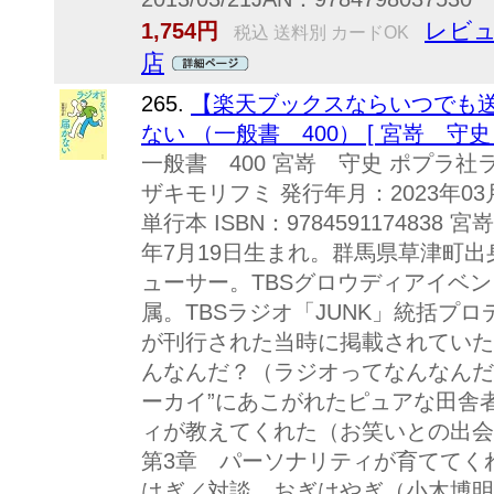
レビュ
1,754円
税込 送料別 カードOK
店
265.
【楽天ブックスならいつでも送
ない （一般書 400） [ 宮嵜 守史 
一般書 400 宮嵜 守史 ポプラ
ザキモリフミ 発行年月：2023年03
単行本 ISBN：9784591174838
年7月19日生まれ。群馬県草津町
ューサー。TBSグロウディアイベ
属。TBSラジオ「JUNK」統括プ
が刊行された当時に掲載されていた
んなんだ？（ラジオってなんなんだ
ーカイ”にあこがれたピュアな田舎
ィが教えてくれた（お笑いとの出会
第3章 パーソナリティが育ててく
はぎ／対談 おぎはやぎ（小木博明