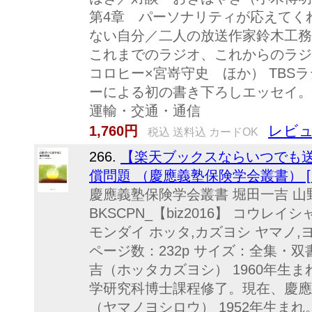
第4章 パーソナリティが応えてく
ない自分／二人の放送作家鈴木工
これまでのラジオ、これからのラジ
コロヒー×宮嵜守史 ほか） TBS
ーによる初の書き下ろしエッセイ。 
運輸・交通・通信
レビュ
1,760円
税込 送料込 カードOK
266.
【楽天ブックスならいつでも送
償問題 （慶應義塾保険学会叢書） [ 
慶應義塾保険学会叢書 堀田一吉 山
BKSCPN_【biz2016】 コウレイ
モンダイ ホッタ,カズヨシ ヤマノ,ヨ
ページ数：232p サイズ：全集・双書 I
吉（ホッタカズヨシ） 1960年生ま
学研究科博士課程修了。現在、慶應
（ヤマノヨシロウ） 1952年生まれ