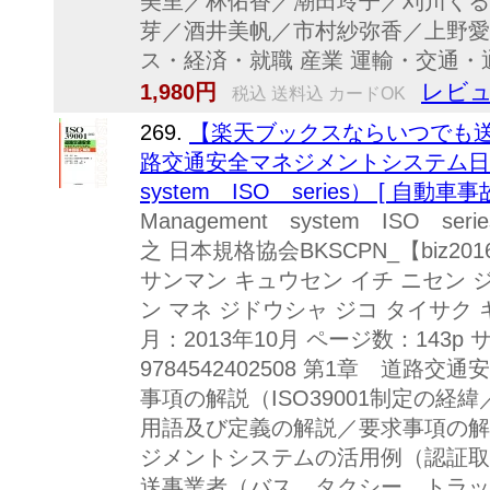
美里／林佑香／潮田玲子／刈川くる
芽／酒井美帆／市村紗弥香／上野愛
ス・経済・就職 産業 運輸・交通・
レビュ
1,980円
税込 送料込 カードOK
269.
【楽天ブックスならいつでも送料無
路交通安全マネジメントシステム日本語
system ISO series） [ 自動車
Management system ISO 
之 日本規格協会BKSCPN_【biz20
サンマン キュウセン イチ ニセン 
ン マネ ジドウシャ ジコ タイサク 
月：2013年10月 ページ数：143p 
9784542402508 第1章 道
事項の解説（ISO39001制定の
用語及び定義の解説／要求事項の解
ジメントシステムの活用例（認証取
送事業者（バス、タクシー、トラッ