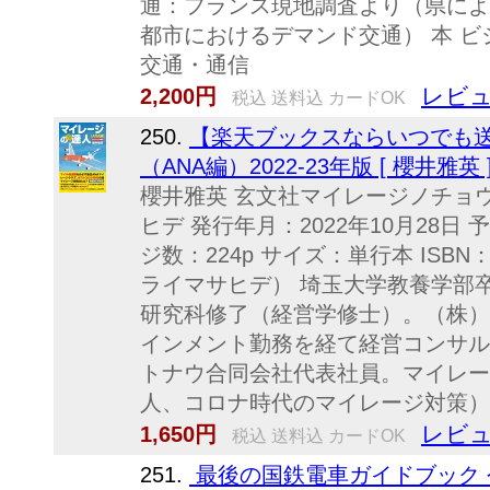
通：フランス現地調査より（県によ
都市におけるデマンド交通） 本 ビ
交通・通信
レビュ
2,200円
税込 送料込 カードOK
250.
【楽天ブックスならいつでも送
（ANA編）2022-23年版 [ 櫻井雅英 
櫻井雅英 玄文社マイレージノチョ
ヒデ 発行年月：2022年10月28日 
ジ数：224p サイズ：単行本 ISBN：
ライマサヒデ） 埼玉大学教養学部
研究科修了（経営学修士）。（株）
インメント勤務を経て経営コンサル
トナウ合同会社代表社員。マイレー
人、コロナ時代のマイレージ対策）、
レビュ
1,650円
税込 送料込 カードOK
251.
最後の国鉄電車ガイドブック