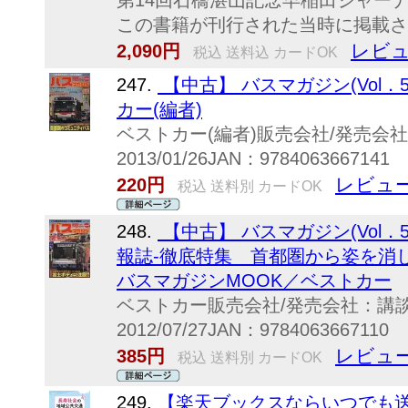
第14回石橋湛山記念早稲田ジャー
この書籍が刊行された当時に掲載され
レビュ
2,090円
税込 送料込 カードOK
247.
【中古】 バスマガジン(Vol．
カー(編者)
ベストカー(編者)販売会社/発売会
2013/01/26JAN：9784063667141
レビュー
220円
税込 送料別 カードOK
248.
【中古】 バスマガジン(Vol．
報誌-徹底特集 首都圏から姿を消
バスマガジンMOOK／ベストカー
ベストカー販売会社/発売会社：講
2012/07/27JAN：9784063667110
レビュー
385円
税込 送料別 カードOK
249.
【楽天ブックスならいつでも送