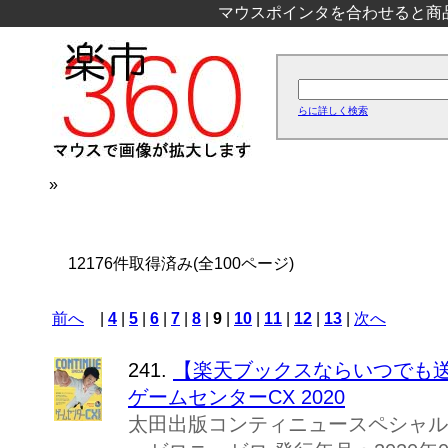
マウスポインタを合わせると商
らに詳しく検索
»
12176件取得済み(全100ページ)
前へ
|
4
|
5
|
6
|
7
|
8
|
9
|
10
|
11
|
12
|
13
|
次へ
241.
【楽天ブックスならいつでも送料無料
ゲームセンターCX 2020
太田出版コンティニュースペシャル