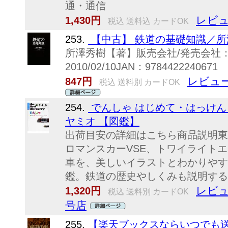
通・通信
レビュ
1,430円
税込 送料込 カードOK
253.
【中古】 鉄道の基礎知識／所
所澤秀樹【著】販売会社/発売会社
2010/02/10JAN：9784422240671
レビュー
847円
税込 送料別 カードOK
254.
でんしゃ はじめて・はっけん
ヤミオ 【図鑑】
出荷目安の詳細はこちら商品説明東
ロマンスカーVSE、トワイライト
車を、美しいイラストとわかりやす
鑑。鉄道の歴史やしくみも説明する
レビュ
1,320円
税込 送料別 カードOK
号店
255.
【楽天ブックスならいつでも送