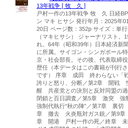
13年戦争 [ 牧 久 ]
戸村一作の13年戦争 牧 久 日経
ン マキ ヒサシ 発行年月：2025年0
20日 ページ数：352p サイズ：単行本 
（マキヒサシ） ジャーナリスト。1
れ。64年（昭和39年）日本経済
に所属。サイゴン・シンガポール特
京・社会部長。その後、代表取締役
歴任（本データはこの書籍が刊行さ
です） 序章 成田 終わらない「
誇りと怒り、分断／第2章 開戦 
醒 共産党との決別と反対同盟の過
閉鎖と百日調査／第5章 激突 強
強制代執行“秋の陣”／第7章 裏切
章 撤去 火炎瓶対ガス銃／第9章 
章 開港 戸村一作の死／終章 未