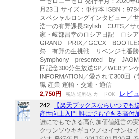
ーゼロニーゼロ 発行年月：2020年08
月23日 サイズ：単行本 ISBN：978
スペシャルロングインタビュー／世
浩一の有野課長Stylish CUTS
家・岐部昌幸のロシア日記 ロシア
GRAND PRIX／GCCX BOOT
祭 有野の生挑戦 リベンジ七番
Symphony presented by J
回記念300分生放送SP／WEBア
INFORMATION／愛されて300
職 産業 運輸・交通・通信
レビュ
2,750円
税込 送料込 カードOK
242.
【楽天ブックスならいつでも送
産性向上入門 誰にでもできる高付加価
誰にでもできる高付加価値経営の実
クウンソウキギョウノセイサンセイ
ジオ 発行年月：2017年01月20日 