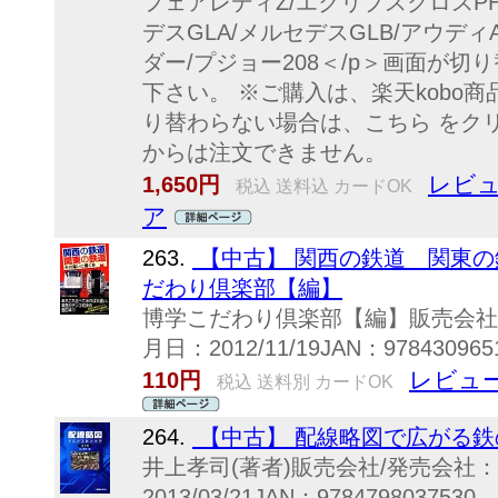
フェアレディZ/エクリプスクロスPHE
デスGLA/メルセデスGLB/アウデ
ダー/プジョー208＜/p＞画面が
下さい。 ※ご購入は、楽天kobo
り替わらない場合は、こちら をク
からは注文できません。
レビュ
1,650円
税込 送料込 カードOK
ア
263.
【中古】 関西の鉄道 関東の
だわり倶楽部【編】
博学こだわり倶楽部【編】販売会社
月日：2012/11/19JAN：9784309651
レビュー
110円
税込 送料別 カードOK
264.
【中古】 配線略図で広がる鉄
井上孝司(著者)販売会社/発売会社
2013/03/21JAN：9784798037530