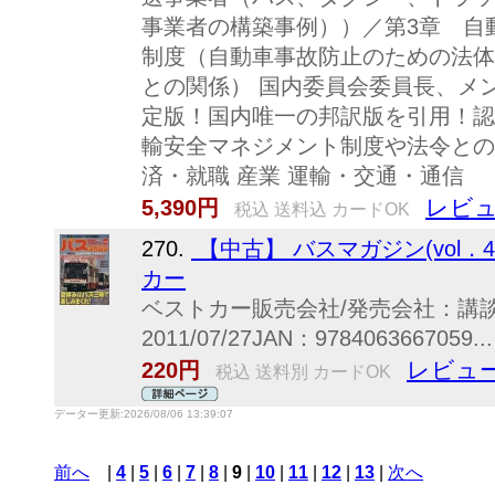
事業者の構築事例））／第3章 自
制度（自動車事故防止のための法体
との関係） 国内委員会委員長、メ
定版！国内唯一の邦訳版を引用！認
輸安全マネジメント制度や法令との
済・就職 産業 運輸・交通・通信
レビュ
5,390円
税込 送料込 カードOK
270.
【中古】 バスマガジン(vol．
カー
ベストカー販売会社/発売会社：講
2011/07/27JAN：9784063667059...
レビュー
220円
税込 送料別 カードOK
データー更新:2026/08/06 13:39:07
前へ
|
4
|
5
|
6
|
7
|
8
|
9
|
10
|
11
|
12
|
13
|
次へ