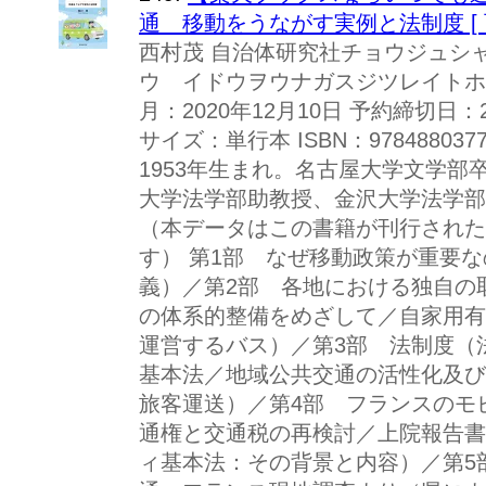
通 移動をうながす実例と法制度 [ 
西村茂 自治体研究社チョウジュシ
ウ イドウヲウナガスジツレイトホ
月：2020年12月10日 予約締切日：2
サイズ：単行本 ISBN：9784880
1953年生まれ。名古屋大学文学
大学法学部助教授、金沢大学法学部
（本データはこの書籍が刊行された
す） 第1部 なぜ移動政策が重要
義）／第2部 各地における独自の
の体系的整備をめざして／自家用有
運営するバス）／第3部 法制度（
基本法／地域公共交通の活性化及び
旅客運送）／第4部 フランスのモ
通権と交通税の再検討／上院報告書
ィ基本法：その背景と内容）／第5