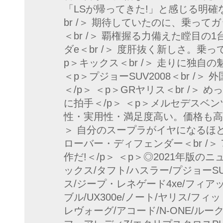
「LSが帰ってきた!」と感じる明確な
br /＞ 期待していたのに、乗って
＜br /＞ 覇権握る力備えた瞠目の1
ダe＜br /＞ 度肝抜く新しさ。乗
p＞キックス＜br /＞ 走りに独自
＜p＞プジョーSUV2008＜br /
＜/p＞ ＜p＞GRヤリス＜br /＞
に拍手＜/p＞ ＜p＞メルセデスベンツG
性・実用性・満足度高い。価格も高い＜
＞ 自分のスープラがイヤになるほど
ローバー・ディフェンダー＜br /＞
作だ!＜/p＞ ＜p＞◎2021年版のニ
ックス/タフト/ハスラー/プジョーSUV2
ス/ジープ・レネゲード4xe/フィアッ
ブル/UX300e/ノート/ヤリス/フィット/
レヴォーグ/アコード/N-ONE/ルーク