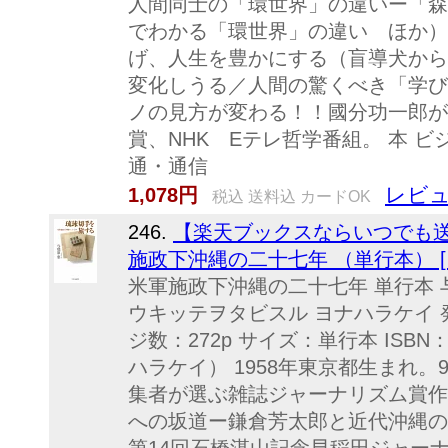
人間同士の「環世界」の違いー「森
でわかる「環世界」の違い ほか）
げ、人生を豊かにする（盲導犬から
変化しうる／人間の驚くべき「学び
ノの見方が変わる！！國分功一郎が
賞、NHK Eテレ哲学番組。 本 ビ
通・通信
レビュ
1,078円
税込 送料込 カードOK
246.
【楽天ブックスならいつでも送
施政下沖縄の二十七年 （単行本） [ 
米軍施政下沖縄の二十七年 単行本 
ウキッテヲタビスル ヨナハラケイ 発行
ジ数：272p サイズ：単行本 ISBN：
ハラケイ） 1958年東京都生まれ
集者が選ぶ雑誌ジャーナリズム賞作
への坂道ー鎌倉芳太郎と近代沖縄の