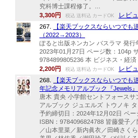
究科博士課程修了。...
レビュ
3,300円
税込 送料込 カードOK
267.
【楽天ブックスならいつでも送
（2022→2023）
ぽると出版ネンカン バスラマ 発行年
2023年01月27日 ページ数：104p
9784899805236 本 ビジネス
レビュ
2,200円
税込 送料込 カードOK
268.
【楽天ブックスならいつでも送
年記念メモリアルブック『Jewels』 [
唐木 貴央 小学館セントフォース
アルブック ジュエルズ トウノキ タカ
予約締切日：2024年12月02日 ペ
ISBN：9784096824788 皆
／山本里菜／新内眞衣／田崎さくら