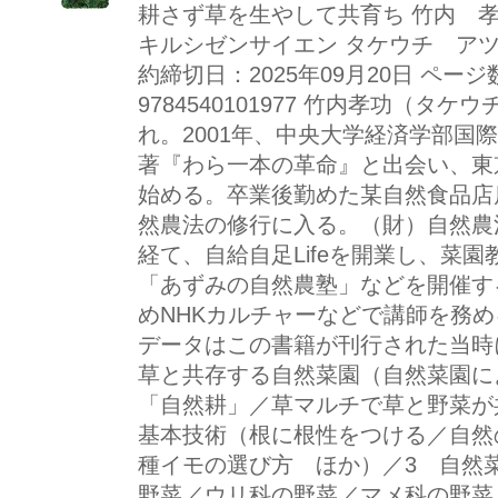
耕さず草を生やして共育ち 竹内 
キルシゼンサイエン タケウチ アツノ
約締切日：2025年09月20日 ページ数
9784540101977 竹内孝功（タ
れ。2001年、中央大学経済学部国
著『わら一本の革命』と出会い、東
始める。卒業後勤めた某自然食品店
然農法の修行に入る。（財）自然農
経て、自給自足Lifeを開業し、菜園教
「あずみの自然農塾」などを開催す
めNHKカルチャーなどで講師を務
データはこの書籍が刊行された当時
草と共存する自然菜園（自然菜園に
「自然耕」／草マルチで草と野菜が
基本技術（根に根性をつける／自然
種イモの選び方 ほか）／3 自然
野菜／ウリ科の野菜／マメ科の野菜