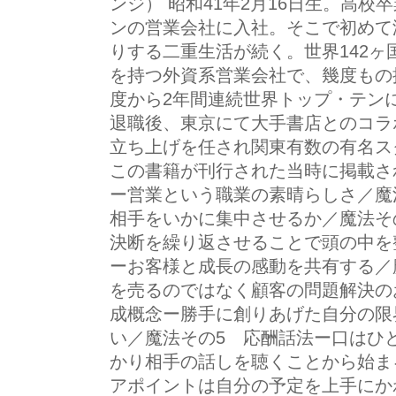
ンジ） 昭和41年2月16日生。高
ンの営業会社に入社。そこで初めて
りする二重生活が続く。世界142ヶ
を持つ外資系営業会社で、幾度もの
度から2年間連続世界トップ・テン
退職後、東京にて大手書店とのコラ
立ち上げを任され関東有数の有名ス
この書籍が刊行された当時に掲載さ
ー営業という職業の素晴らしさ／魔
相手をいかに集中させるか／魔法そ
決断を繰り返させることで頭の中を
ーお客様と成長の感動を共有する／
を売るのではなく顧客の問題解決の
成概念ー勝手に創りあげた自分の限
い／魔法その5 応酬話法ー口はひ
かり相手の話しを聴くことから始ま
アポイントは自分の予定を上手にか