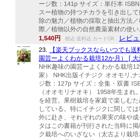
ージ数：141p サイズ：単行本 ISBN：
スー植物の持つチカラを引き出して
除の魅力／植物の採取と抽出方法／
際／植物以外の自然農薬素材の使い..
レビュ
1,540円
税込 送料込 カードOK
23.
【楽天ブックスならいつでも送料
園芸ーよくわかる栽培12か月） [ 
NHK趣味の園芸ーよくわかる栽培1
家） NHK出版イチジク オオモリ,ナ
ジ数：127p サイズ：全集・双書 ISBN
（オオモリナオキ） 1958年生ま
を経営。果樹栽培を家庭で楽しむた
している。特にイチジクに関しては
外に赴き、それぞれの果実の味や成
タはこの書籍が刊行された当時に掲
ク栽培へのいざない（太古より栽培