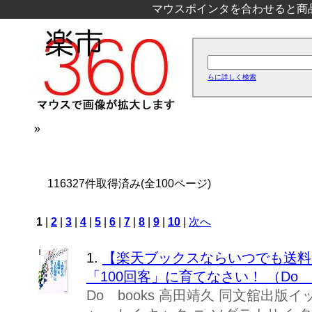
マウスポインタを合わせると商
らに詳しく検索
»
116327件取得済み(全100ページ)
1
|
2
|
3
|
4
|
5
|
6
|
7
|
8
|
9
|
10
|
次へ
1.
【楽天ブックスならいつでも送料
「100回客」に育てなさい！ （Do bo
Do books 高田靖久 同文舘出版イ