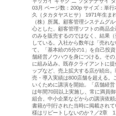
ャッカイ キャク ニ ソダテナサイ タ
03月 ページ数：200p サイズ：単行本 I
久（タカタヤスヒサ） 1971年生ま
（株）所属。顧客管理システムグル
心とした、顧客管理ソフトの商品企
のみを販売するのではなく、結果（
している。入社から数年は「売れな
て、「基本給の5分の1」を自己投
舗経営ノウハウを身につける。その
に組み込み、既存クライアントに提
ップなど、売上拡大する店が続出。
売・導入実績は800店舗を超える
いくために講演を開始。「店舗経営
は年間70回以上実施し、常に満員
組合、中小企業などからの講演依頼
書籍が刊行された当時に掲載されて
様はリピートしないのか？／2章 