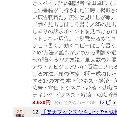
とスペイン語の翻訳者 依田卓巳（
この書籍が刊行された当時に掲載さ
い広告戦略だ／広告は見出しが命／
／効く見出しはこう書く／35の見
しゃりの訴求ポイントを見つけるに
ストしない広告」／熱意を込めてコ
はこう書く／効くコピーはこう書く
20の方法／誰もがぶつかる問題を
せが増える32の方法／量大数のお
アウトとビジュアルが1番注目され
げる方法／頭の体操10問ー成功し
する17の方法 本 ビジネス・経済
広告・宣伝 ビジネス・経済・就職 
ティング ビジネス・経済・就職 産業
レビュ
3,520円
税込 送料込 カードOK
12.
【楽天ブックスならいつでも送料