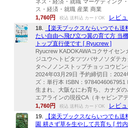
ネス・経済・就職 マーケティング・
ス・経済・就職 産業 商業
レビュ
1,760円
税込 送料込 カードOK
18.
【楽天ブックスならいつでも送料
たい自由へ飛び立つ翼の育て方 当機
トップ直行便です [ Ryucrew ]
Ryucrew KADOKAWAコクサ
ジユウヘトビタツツバサノソダテカ
タヘノノンストップチョッコウビン
2024年03月29日 予約締切日：2024
ズ：単行本 ISBN：9784046067951 
生まれ、大阪なにわ育ち、カナダの
エアラインの現役CA（キャビンアテ
レビュ
1,760円
税込 送料込 カードOK
19.
【楽天ブックスならいつでも送
園 耕さず草を生やして共育ち [ 竹内