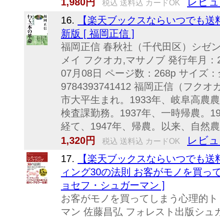
レビュ
1,980円
税込 送料込 カードOK
16.
【楽天ブックスならいつでも送
新版 [ 福岡正信 ]
福岡正信 春秋社（千代田区）シゼン 
メイ フクオカ,マサノブ 発行年月：20
07月08日 ページ数：268p サイズ：
9784393741412 福岡正信（フ
市大平生まれ。1933年、岐阜高農農
検査課勤務。1937年、一時帰農。1
経て、1947年、帰農。以来、自然農法
レビュ
1,320円
税込 送料込 カードOK
17.
【楽天ブックスならいつでも送
ィング30の法則 お客がモノを買って
ョセフ・シュガーマン ]
お客がモノを買ってしまう心理的ト
マン 佐藤昌弘 フォレスト出版シュガ