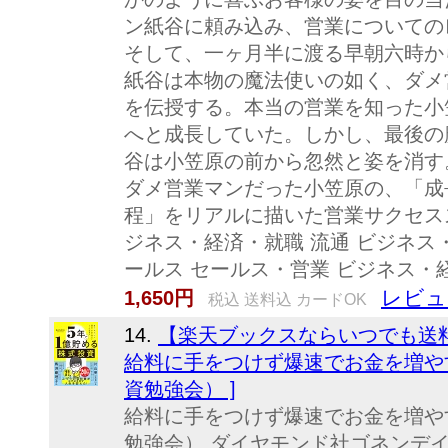
ン紙谷に頼み込み、営業についての
そして、一ヶ月半に渡る早朝六時か
紙谷は本物の魔法使いの如く、ダメ
を伝授する。本当の営業を知った小
へと成長していた。しかし、最後の
谷は小笠原の前から忽然と姿を消す
ダメ営業マンだった小笠原の、「成
程」をリアルに描いた営業サクセス
ジネス・経済・就職 流通 ビジネス
ールス セールス・営業 ビジネス・経
レビュ
1,650円
税込 送料込 カードOK
14.
【楽天ブックスならいつでも送料
給料に手をつけず爆速でお金を増やす4
資勉強会） ]
給料に手をつけず爆速でお金を増やす
勉強会） ダイヤモンド社ゴネンデ