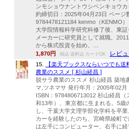
ンモショウナントウシベンキョウカイ 
約締切日：2025年04月23日 ページ数
9784478121184 kenmo（KE
大学院情報科学研究科修了後、東証
メーカーに研究員として就職。2011
から株式投資を始め、...
レビュ
1,870円
税込 送料込 カードOK
15.
【楽天ブックスならいつでも送料
農業のススメ [ 杉山経昌 ]
脱サラ農業のススメ 杉山経昌 築地書
マ,ツネマサ 発行年月：2005年02月
ISBN：9784806713012 杉山
和13年）、東京都に生まれる。5
し、千葉大学文理学部化学科を卒業
カーを経験したのち、宮崎県綾町で
は左手にコンピューター、右手に経