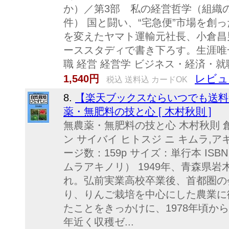
か）／第3部 私の経営哲学（組織
件） 国と闘い、“宅急便”市場を創
を変えたヤマト運輸元社長、小倉昌
ーススタディで書き下ろす。生涯唯
職 経営 経営学 ビジネス・経済・就
レビュ
1,540円
税込 送料込 カードOK
8.
【楽天ブックスならいつでも送料
薬・無肥料の技と心 [ 木村秋則 ]
無農薬・無肥料の技と心 木村秋則 
ン サイバイ ヒトスジ ニ キムラ,アキ
ージ数：159p サイズ：単行本 ISBN：
ムラアキノリ） 1949年、青森県
れ。弘前実業高校卒業後、首都圏の会
り、りんご栽培を中心にした農業に
たことをきっかけに、1978年頃か
年近く収穫ゼ...