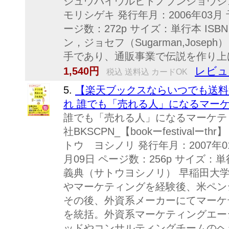
ジュウバイウルヒトノブンショウジ
モリシゲキ 発行年月：2006年03月 
ージ数：272p サイズ：単行本 ISBN：
ン，ジョセフ（Sugarman,Jose
手であり、通販事業で伝説を作り上げた
レビュ
1,540円
税込 送料込 カードOK
5.
【楽天ブックスならいつでも送料
れ 誰でも「売れる人」になるマーケテ
誰でも「売れる人」になるマーケテ
社BKSCPN_【bookーfestival
トウ ヨシノリ 発行年月：2007年01
月09日 ページ数：256p サイズ：単行本 
義典（サトウヨシノリ） 早稲田大学
やマーケティングを経験後、米ペン
その後、外資系メーカーにてマーケ
を統括。外資系マーケティングエー
ッドやコンサルティングチームのヘ