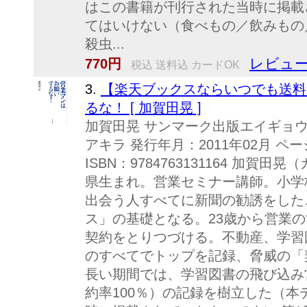
はこの書籍が刊行された当時に掲載
てはいけない（食べもの／飲みもの
殺虫...
レビュー
770円
税込 送料込 カードOK
3.
【楽天ブックスならいつでも送料
るな！ [ 加賀田晃 ]
加賀田晃 サンマーク出版エイギョウマ
アキラ 発行年月：2011年02月 ペ
ISBN：9784763131164 加賀
県生まれ。営業セミナー講師。小学
出会う人すべてに新聞の勧誘をした
ス」の基礎となる。23歳から営業
契約をとりつづける。不動産、学習
のすべてでトップを記録、脅威の「
長い期間では、学習図書の飛び込み
約率100％）の記録を樹立した（