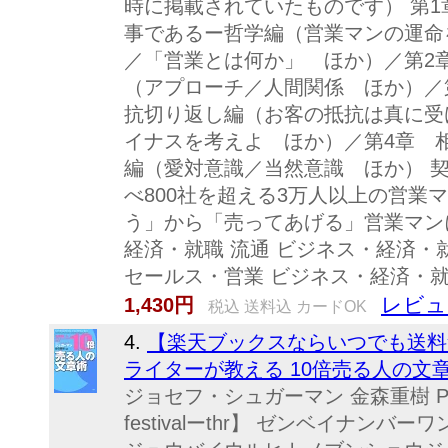
時に掲載されていたものです） 第
事であるー哲学編（営業マンの運命
／「営業とは何か」 ほか）／第2
（アプローチ／人間関係 ほか）／
抗切り返し編（お客の抵抗は真に受
イナスを考えよ ほか）／第4章 
編（愛対意識／当然意識 ほか） 契
べ800社を超える3万人以上の営業
う」から「売ってあげる」営業マン
経済・就職 流通 ビジネス・経済・
セールス・営業 ビジネス・経済・就
レビュ
1,430円
税込 送料込 カードOK
4.
【楽天ブックスならいつでも送料無
ライターが教える 10倍売る人の文章
ジョセフ・シュガーマン 金森重樹 PH
festivalーthr】 ゼンベイナン