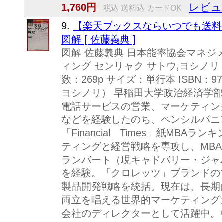
レビュ
1,760円
税込 送料込 カードOK
9.
【楽天ブックスならいつでも送料
図解 [ 佐藤義典 ]
図解 佐藤義典 日本能率協会マネジ
ィング センリャク サトウ,ヨシノリ 
数：269p サイズ：単行本 ISBN：97
ヨシノリ） 早稲田大学政治経済学部
電話サービスの営業、マーケティン
などを経験したのち、ペンシルバニア
「Financial Times」紙MB
ティングと経営戦略を専攻し、MB
ランバート（現キャドバリー・ジャ
を経験。「クロレッツ」ブランドの
製品開発戦略を統括。現在は、長期
両立を唱える世界的マーケティング
会社のディレクターとして活躍中。