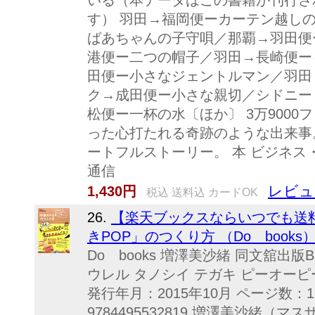
いる（本データはこの書籍が刊行さ
す） 羽田→福岡便ーカーテン越し
ばあちゃんの子守唄／那覇→羽田便
港便ー二つの帽子／羽田→長崎便ー
田便ー小さなジェントルマン／羽田
ク→成田便ー小さな親切／シドニー
松便ー一杯の水〔ほか〕 3万9000
った心打たれる奇跡のような出来事。
ートフルストーリー。 本 ビジネス
通信
レビュ
1,430円
税込 送料込 カードOK
26.
【楽天ブックスならいつでも送
きPOP」のつくり方 （Do books） 
Do books 増澤美沙緒 同文舘出版BKSC
ウレル タノシイ テガキ ピーオーピ
発行年月：2015年10月 ページ数：1
9784495532819 増澤美沙緒（