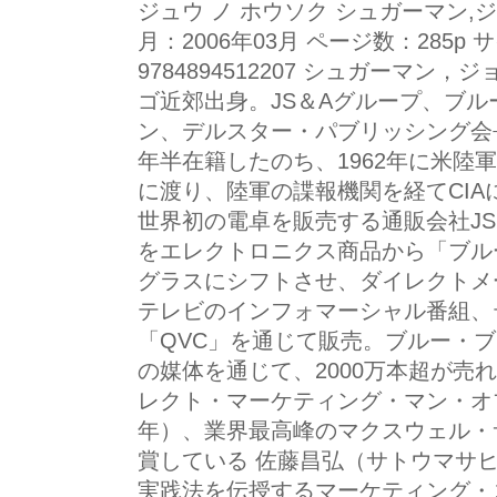
ジュウ ノ ホウソク シュガーマン,
月：2006年03月 ページ数：285p 
9784894512207 シュガーマン，ジョ
ゴ近郊出身。JS＆Aグループ、ブ
ン、デルスター・パブリッシング会
年半在籍したのち、1962年に米陸
に渡り、陸軍の諜報機関を経てCIA
世界初の電卓を販売する通販会社JS
をエレクトロニクス商品から「ブル
グラスにシフトさせ、ダイレクトメ
テレビのインフォマーシャル番組、
「QVC」を通じて販売。ブルー・
の媒体を通じて、2000万本超が売
レクト・マーケティング・マン・オブ
年）、業界最高峰のマクスウェル・サ
賞している 佐藤昌弘（サトウマサ
実践法を伝授するマーケティング・