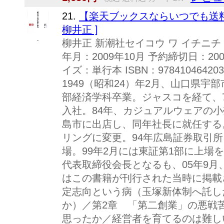
21.
【楽天ブックスならいつでも送料
柳井正 ]
柳井正 新潮社セイコウ ワ イチニチ 
年月：2009年10月 予約締切日：200
イズ：単行本 ISBN：978410464
1949（昭和24）年2月、山口県
部経済学科卒業。ジャスコを経て、
入社。84年、カジュアルウェアの
島市に出店し、同年社長に就任する
リングに変更。94年広島証券取引所
場。99年2月には東証第1部に上場を
代表取締役会長となるも、05年9
はこの書籍が刊行された当時に掲載
定志向という病（玉塚新体制へ託し
か）／第2章 「第二創業」の悪戦
思ったか／経営者を育てるのは難し