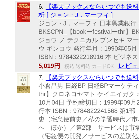
6.
【楽天ブックスならいつでも送料
析 [ ジョン・J．マーフィ ]
ジョン・J．マーフィ 日本興業銀行
BKSCPN_【bookーfestivalーthr
ジョウ ノ テクニカル ブンセキ マー
ウ ギンコウ 発行年月：1990年05月
ISBN：9784322218916 本 ビジ
レビュ
5,019円
税込 送料込 カードOK
7.
【楽天ブックスならいつでも送料無料
小倉昌男 日経BP 日経BPマーケティンBK
thr】クロネコヤマト ケイエイガク 
10月04日 予約締切日：1999年09月
行本 ISBN：9784822241568
史（宅急便前史／私の学習時代／市
へ ほか）／第2部 サービスは市
（宅急便の開発／サービスの差別化