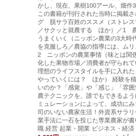
かし、現在、果樹100アール、畑作
この書籍が刊行された当時に掲載さ
グ 脱サラ百姓のススメ（ストレス
／サクッと就農する ほか）／1 
うまくいく（ニッポン農業の3大時
を克服しろ／農協の指導には、ムリ
2 ニッポンの農業事情（味とは関
化した果物市場／消費者が守られ
理想のライフスタイルを手に入れた
やっていくには？ ほか） 経験を
いのか？「感覚」や「感じ」「雰囲
農テクニックを、誰でもできるよう
ミュレーションによって、成功にみ
司のいない農家生活！外資系サラリ
業手法に一石を投じた専業農家が書
職 経営 起業・開業 ビジネス・経済