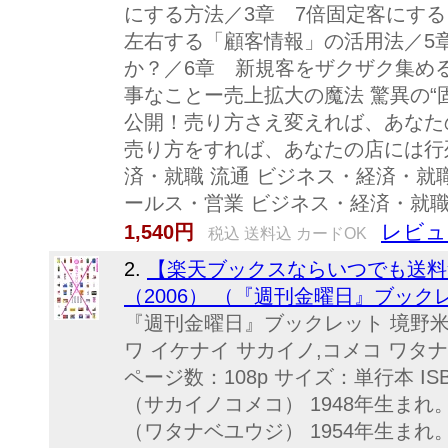
にする方法／3章 7倍固定客にする
左右する「顧客情報」の活用法／5
か？／6章 新規客をザクザク集め
事なことー売上拡大の魔法 驚異の“
公開！売り方さえ変えれば、あなた
売り方をすれば、あなたの店には行
済・就職 流通 ビジネス・経済・就
ールス・営業 ビジネス・経済・就職
レビュ
1,540円
税込 送料込 カードOK
2.
【楽天ブックスならいつでも送料
（2006） （『週刊金曜日』ブックレッ
『週刊金曜日』ブックレット 境野米
ワ イケナイ サカイノ,コメコ ワタナ
ページ数：108p サイズ：単行本 ISBN
（サカイノコメコ） 1948年生ま
（ワタナベユウジ） 1954年生ま