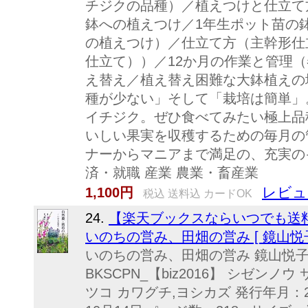
チジクの品種）／植えつけと仕立て
鉢への植えつけ／1年生ポット苗の
の植えつけ）／仕立て方（主幹形仕
仕立て））／12か月の作業と管理
え替え／植え替え困難な大鉢植えの
種が少ない」そして「栽培は簡単」
イチジク。ぜひ食べてみたい極上品
いしい果実を収穫するための毎月の
ナーからマニアまで満足の、充実の
済・就職 産業 農業・畜産業
レビュ
1,100円
税込 送料込 カードOK
24.
【楽天ブックスならいつでも送
いのちの営み、田畑の営み [ 鏡山悦子
いのちの営み、田畑の営み 鏡山悦子
BKSCPN_【biz2016】 シゼンノ
ツコ カワグチ,ヨシカズ 発行年月：20