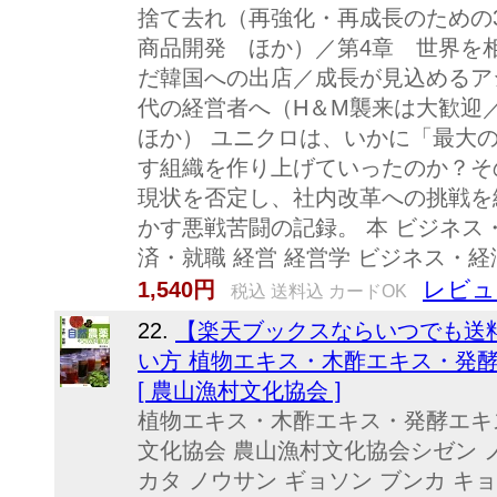
捨て去れ（再強化・再成長のための
商品開発 ほか）／第4章 世界を
だ韓国への出店／成長が見込めるア
代の経営者へ（H＆M襲来は大歓迎
ほか） ユニクロは、いかに「最大
す組織を作り上げていったのか？そ
現状を否定し、社内改革への挑戦を
かす悪戦苦闘の記録。 本 ビジネス
済・就職 経営 経営学 ビジネス・経
レビュ
1,540円
税込 送料込 カードOK
22.
【楽天ブックスならいつでも送
い方 植物エキス・木酢エキス・発
[ 農山漁村文化協会 ]
植物エキス・木酢エキス・発酵エキ
文化協会 農山漁村文化協会シゼン ノ
カタ ノウサン ギョソン ブンカ キョ