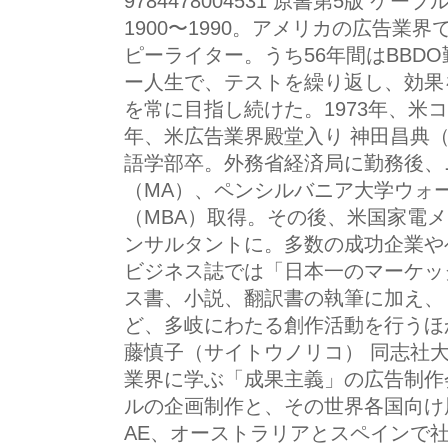
9784478004531 原書第5版 ケープ
1900〜1990。アメリカの広告業
ピーライター。うち56年間はBBD
ー人生で、テストを繰り返し、効果
を常に目指し続けた。1973年、米コ
年、米広告業界殿堂入り 神田昌典
語学部卒。外務省経済局に勤務後、
（MA）、ペンシルバニア大学ウォ
（MBA）取得。その後、米国家電
ンサルタントに。多数の成功企業や
ビジネス誌では「日本一のマーケッ
ス書、小説、翻訳書の執筆に加え、
ど、多岐にわたる創作活動を行うほ
藤慎子（サイトウノリコ） 同志社
業界に学ぶ「成果主義」の広告制作
ルの企画制作と、その世界各国向け
AE、オーストラリアとスペインで