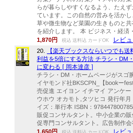
らが暮らしやすくなるよう、たえず
ています。この自然の営みを活かし
草や微生物など菜園の生きものと共
を紹介します。 本 ビジネス・経済
レビュ
1,870円
税込 送料込 カードOK
20.
【楽天ブックスならいつでも送料
利益を5倍にする方法 チラシ・DM
に変わる [ 岡本達彦 ]
チラシ・DM・ホームページがスゴ腕
イヤモンド社BKSCPN_【bookーfest
売促進 エイヨン イチマイ アンケート
ウホウ オカモト,タツヒコ 発行年月：2
イズ：単行本 ISBN：97844780
販促コンサルタント。中小企業の販
促専門コンサルタント。広告制作会社時
レビュ
1,650円
税込 送料込 カードOK