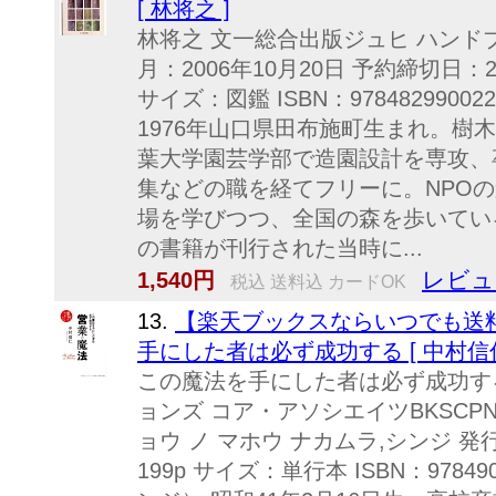
[ 林将之 ]
林将之 文一総合出版ジュヒ ハンドブ
月：2006年10月20日 予約締切日：2
サイズ：図鑑 ISBN：978482990
1976年山口県田布施町生まれ。樹
葉大学園芸学部で造園設計を専攻、
集などの職を経てフリーに。NPO
場を学びつつ、全国の森を歩いてい
の書籍が刊行された当時に...
レビュ
1,540円
税込 送料込 カードOK
13.
【楽天ブックスならいつでも送料
手にした者は必ず成功する [ 中村信仁
この魔法を手にした者は必ず成功す
ョンズ コア・アソシエイツBKSCPN_【b
ョウ ノ マホウ ナカムラ,シンジ 発
199p サイズ：単行本 ISBN：9784