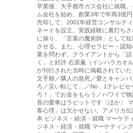
卒業後、大手都市ガス会社に就職。
ム会社を始め、創業3年で年商3億
売却して、2001年経営コンサルテ
ネードを設立。実践経験に裏打ちさ
に操り、「言葉の魔術師」として短
させる。また、心理セラピー・認知
業を問わず、クライアントから「話
く」と好評 石原薫（イシハラカオ
が刊行された当時に掲載されていた
文手順／隣人の急死／愛とキャンパ
ろ／災い転じて…／No．1テレビ
ろ！」でお金をもらう／ハワイで物
長の愛車はラビットです〔ほか〕 
客心理」は欠かせない。アメリカ伝
本 ビジネス・経済・就職 マーケテ
ジネス・経済・就職 マーケティング