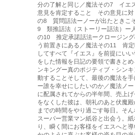
分の了解と同じ／魔法その7 イエ
意見を肯定すること その意見に対
の8 質問話法ーノーが出たときこ
9 類推話法（ストーリー話法）ー
の10 推定承諾話法ークロージン
う前置きにある／魔法その11 肯
してすべて『イエス』を前提にいい
をした情報を日記の要領で書きとめ
ンキングー真のポジティブ・シンキ
動することそして、最後の魔法を手
ー誰を幸せにしたいのか／魔法ノー
に配属されてからの半年間、売上げ
をなくした彼は、朝礼のあと伏魔殿
までの時間をやり過ごす毎日。そん
スーパー営業マン紙谷と出会う。紙
り、瞬く間にお客様をイエスへと導
かのように喜ぶお客様の姿を目の当