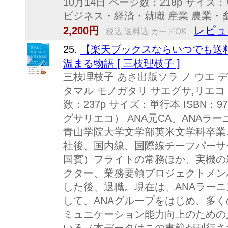
10月14日 ページ数：218p サイズ：単行
ビジネス・経済・就職 産業 農業・畜産
レビュ
2,200円
税込 送料込 カードOK
25.
【楽天ブックスならいつでも送
温まる物語 [ 三枝理枝子 ]
三枝理枝子 あさ出版ソラ ノ ウエ デ
タマル モノガタリ サエグサ,リエコ 
数：237p サイズ：単行本 ISBN：97
グサリエコ） ANA元CA。ANA
青山学院大学文学部英米文学科卒業
社後、国内線、国際線チーフパーサ
国賓）フライトの常務ほか、実機の
クター、業務要領プロジェクトメン
した後、退職。現在は、ANAラー
して、ANAグループをはじめ、多
ミュニケーション能力向上のための