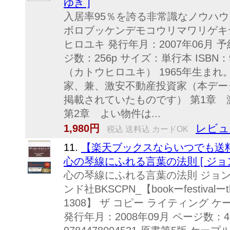
ゆき ]
入居率95％を誇る非常識なノウハウ
ボロブッケンデモコウリマワリゲキ
ヒロユキ 発行年月：2007年06月 予
ジ数：256p サイズ：単行本 ISBN：9
（カトウヒロユキ） 1965年生ま
家、兼、激安不動産投資家（本デー
掲載されていたものです） 第1章
第2章 よい物件は...
レビュ
1,980円
税込 送料込 カードOK
11.
【楽天ブックスならいつでも送
心の琴線にふれる言葉の法則 [ ジョ
心の琴線にふれる言葉の法則 ジョン
ンド社BKSCPN_【bookーfestivalー
1308】 ザ コピー ライティング 
発行年月：2008年09月 ページ数：4