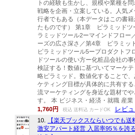
トの経験も生かし、規模や業種を問
戦略を企画・立案している。人気メ
行者でもある（本データはこの書籍
たものです） 第1章 ピラミッドツー
ラミッドツール2ーマインドフロー
ーズの広さ深さ／第4章 ピラミッ
ピラミッドツール5ープロダクトフ
ドツールの使い方ー化粧品会社の事
検証する！数値に基づいてマーケテ
略ピラミッド。数値化することで、
ケティング目標が具体的に共有する
流マーケティングを身近な題材でや
す。 本 ビジネス・経済・就職 産業
レビュ
1,760円
税込 送料込 カードOK
10.
【楽天ブックスならいつでも送
激安アパート経営 入居率95％を誇る