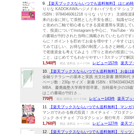
9.
【楽天ブックスならいつでも送料無料】 はじめ時はい
りりな KADOKAWAハジメドキハイツモイマ シュフ
ISBN：9784046061218 りりな（リリナ） 
来のお金に対して漠然とした不安を感じ、知識ゼロか
と攻めの二軸で初心者もできる資産運用を実践してい
て、投資についてInstagramを中心に、YouT
の書籍が刊行された当時に掲載されていたものです） 
らに！ポイントを貯めてお金を増やす！／今すぐはじめ
てみてほしい、お得な国の制度／ふるさと納税／ふるさ
で老後資金も考えてみよう（守りと攻めの投資につ
こと、はじめてでもわかりやすい！3ステップで解説
1,540円
レビュー157件
楽天ブ
税込 送料込 カードOK
10.
【楽天ブックスならいつでも送料無料】 お金は銀行
金融リテラシーの基本と実践 光文社新書 勝間和代 光文社
ページ数：230p サイズ：新書 ISBN：978433
MBA、慶應義塾大学商学部卒業。当時最年少の19
はこの書籍が刊行さ...
770円
レビュー143件
楽天ブッ
税込 送料込 カードOK
11.
【楽天ブックスならいつでも送料無料】 マンガで
マンガでわかる株式投資！ ホイチョイ・プロダクション ダイ
ジュク ホイチョイ プロダクション 発行年月：2009年0
1,760円
レビュー127件
楽天ブ
税込 送料込 カードOK
12.
【楽天ブックスならいつでも送料無料】 リッツ・