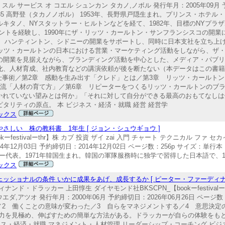
ル サービス オ コエル シュンカン タカノ,ノボル 発行年月：2005年09月 予
1262785 高野登（タカノノボル） 1953年、長野県戸隠生まれ。プリンス・ホ
キタノ、NYスタットラー・ヒルトンなどを経て、1982年、目標のNYプラザ
ントを経験し、1990年にザ・リッツ・カールトン・サンフランシスコの開業
、ハンティントン、シドニーの開業をサポートし、同時に日本支社を立ち上げる
リッツ・カールトンの日本における営業・マーケティング活動をしながら、ザ
の開業を見据えながら、ブランディング活動を中心とした、メディア・パブ
化、人材育成、社内教育などの講演依頼が後を断たない（本データはこの書
仕事術／第2章 感動を生み出す「クレド」とは／第3章 リッツ・カールトン
ン流「人材の育て方」／第6章 リピーターをつくるリッツ・カールトンのブラ
づかれていない望みとは何か」「それに対して自分ができる最高のおもてなし
タリティの原点。 本 ビジネス・経済・就職 経営 経営学
ックス
しい 株の教科書 1年生 [ ジョン・シュウギョウ ]
ーfestivalーthr】株 カブ 投資 ザイ zai 入門 チャート テクニカル フ
2月03日 予約締切日：2014年12月02日 ページ数：256p サイズ：単行本 ISB
ー代表。1971年韓国生まれ。韓国の軍隊服務時に独学で習得した日本語で、199
ックス
ッショナルの条件 いかに成果をあげ、成長するか [ ピーター・ファーディナ
・ドラッカー 上田惇生 ダイヤモンド社BKSCPN_【bookーfestivalー
,アツオ 発行年月：2000年06月 予約締切日：2026年06月26日 ページ数：2
ているか／2 働くことの意味が変わった／3 自らをマネジメントする／4 意思決
能力を見極め、伸ばすための簡単な方法がある。ドラッカーが自らの体験をも
ス・経済・就職 マネジメント・人材管理 リーダーシップ・コーチング ビジ