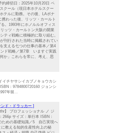
約締切日：2025年10月20日 ペ
テル・スクール（現日本ホテルスクー
ホテルに勤務。その後、LAボナ
に携わった後、リッツ・カールト
。1993年にホノルルオフィス
・リッツ・カールトン大阪の開業
リシティ戦略に積極的に取り組む。
籍が刊行された当時に掲載されてい
を支える七つの仕事の基本／第4
ンド戦略／第7章 いますぐ実践
は何か」これらを常に、考え、思
ァ セカイイチヤサシイカブノキョウカシ
N：9784800720160 ジョンシ
7年留...
ンド・ドラッカー ]
thr】 プロフェッショナル ノ ジ
66p サイズ：単行本 ISBN：
定のための基礎知識／5 自己実現へ
とに教える知的生産性向上の秘
ネス・経済・就職 自己啓発 ビジ