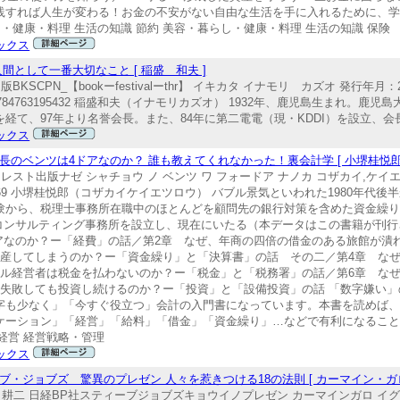
践すれば人生が変わる！お金の不安がない自由な生活を手に入れるために、学び
・健康・料理 生活の知識 節約 美容・暮らし・健康・料理 生活の知識 保険
ックス
として一番大切なこと [ 稲盛 和夫 ]
CPN_【bookーfestivalーthr】 イキカタ イナモリ カズオ 発行年月：2
：9784763195432 稲盛和夫（イナモリカズオ） 1932年、鹿児島生まれ。鹿
、97年より名誉会長。また、84年に第二電電（現・KDDI）を設立、会長に就
ックス
のベンツは4ドアなのか？ 誰も教えてくれなかった！裏会計学 [ 小堺桂悦郎 
ト出版ナゼ シャチョウ ノ ベンツ ワ フォードア ナノカ コザカイ,ケイエツ
4512269 小堺桂悦郎（コザカイケイエツロウ） バブル景気といわれた1980年
験から、税理士事務所在職中のほとんどを顧問先の銀行対策を含めた資金繰
）小堺コンサルティング事務所を設立し、現在にいたる（本データはこの書籍が刊
アなのか？ー「経費」の話／第2章 なぜ、年商の四倍の借金のある旅館が潰
倒産してしまうのか？ー「資金繰り」と「決算書」の話 その二／第4章 な
テル経営者は税金を払わないのか？ー「税金」と「税務署」の話／第6章 な
は失敗しても投資し続けるのか？ー「投資」と「設備投資」の話 「数字嫌い
字も少なく」「今すぐ役立つ」会計の入門書になっています。本書を読めば
ケーション」「経営」「給料」「借金」「資金繰り」…などで有利になることは
経営 経営戦略・管理
ックス
・ジョブズ 驚異のプレゼン 人々を惹きつける18の法則 [ カーマイン・ガロ
耕二 日経BP社スティーブジョブズキョウイノプレゼン カーマインガロ イグチ