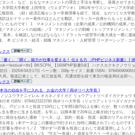
ビタンス」など、おもなマネジメントの理念と手法を考察し、発展させてきた。
大学院大学教授 上田惇生（ウエダアツオ） 1961年サウスジョージア大学経
広報部長、（財）経済広報センター常務理事を経て、現在、ものつくり大学
翻訳ほかドラッカー著作のほとんどを翻訳。ドラッカー自身からもっとも親
いたものです） 1 マネジメントの使命（企業の成果／公的機関の成果／仕
能／マネジメントの組織）／3 マネジメントの戦略（トップマネジメント／
、「基本」を確認しなければならない！ドラッカー経営学の集大成を一冊に凝
。 本 ビジネス・経済・就職 マネジメント・人材管理 リーダーシップ・コ
ックス
く」「聞く」能力が仕事を変える！ 伝える力 （PHPビジネス新書） [ 池上
ookーfestivalーthr】BKSCPN_【1609PHP新書5倍】 ハナスカクキ
：2025年04月17日 ページ数：208p サイズ：新書 ISBN：97845696908
K入局。報道記者として、松江放送局、呉通信部を経て東京の報道局社会部へ。警
ックス
当の自由を手に入れる お金の大学 [ 両＠リベ大学長 ]
ジユウヲテニイレル オカネノダイガク リョウアットリベダイガクチョウ 発行年
ズ：単行本 ISBN：9784023323780 両＠リベ大学長（リョウアットリベダイ
し、ITビジネスと投資で10代にして年間1億円以上を稼いだが、数々の失
人生を豊かに生きる知恵」を学ぶ。以降本業で20年以上稼ぎ続けながら、「
けに発信を始めた通称「リベ大」は、節約・税金・投資・副業のリアルガチ
持を得る（本データはこの書籍が刊行された当時に掲載されていたものです）
て貯蓄を増やそう／2 “増やす”ー貯蓄を投資にまわして資産運用しよう／3 
お金の使い方を知ろう／5 “守る”ー形成した資産を守ろう 一生お金に困ら