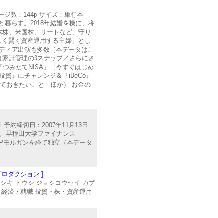
ージ数：144p サイズ：単行本
子と暮らす。2018年結婚を機に、将
本株、米国株、リートなど、守り
しく賢く資産運用する主婦」とし
のメディア出演も多数（本データはこ
る（家計管理の3ステップ／さらにさ
『つみたてNISA』（今すぐはじめ
投資』にチャレンジ＆『iDeCo』
ておきたいこと ほか） お金の
予約締切日：2007年11月13日
会計士。早稲田大学ファイナンス
JPモルガンを経て独立（本データ
ロダクション ]
カブシキ トウシ ジョシコウセイ カブ
ジネス・経済・就職 投資・株・資産運用