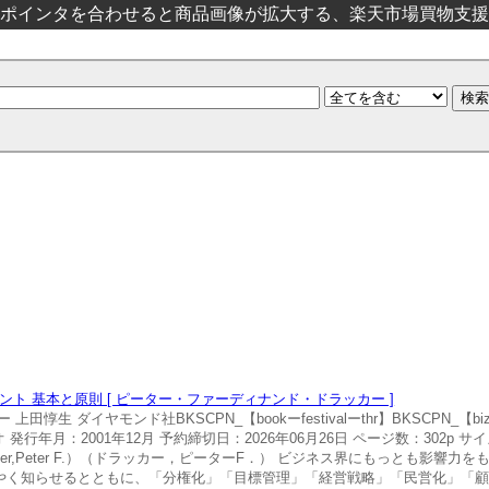
ポインタを合わせると商品画像が拡大する、楽天市場買物支援
ト 基本と原則 [ ピーター・ファーディナンド・ドラッカー ]
生 ダイヤモンド社BKSCPN_【bookーfestivalーthr】BKSCPN_【b
行年月：2001年12月 予約締切日：2026年06月26日 ページ数：302p サイ
rucker,Peter F.）（ドラッカー，ピーターF．） ビジネス界にもっとも影
やく知らせるとともに、「分権化」「目標管理」「経営戦略」「民営化」「