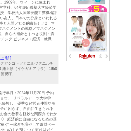
1909年、ウィーンに生まれ
営学科、64年慶応義塾大学経済学
教授、学校法人国際技能工芸機構評
しい友人、日本での分身といわれる
事と人間／社会的責任）／2 マ
マネジメントの戦略／マネジメン
縮。自らの指針とすべき役割・責
ーチング ビジネス・経済・就職
 彰 ]
クノウリョクガシゴトヲカエルツタエルチ
10 池上彰（イケガミアキラ） 1950
視庁、...
月：2024年11月20日 予約
ガクチョウ） リベラルアーツ大学学
敗も経験し、優秀な経営者仲間やモ
お金に困らず、自由に生きられる
なお金の教養を軽妙な関西弁でわか
 0 経済的に自由になるための基
“稼ぐ”ー稼ぎを増やして蓄財ペー
ない5つの力が身につく実践型ガイ