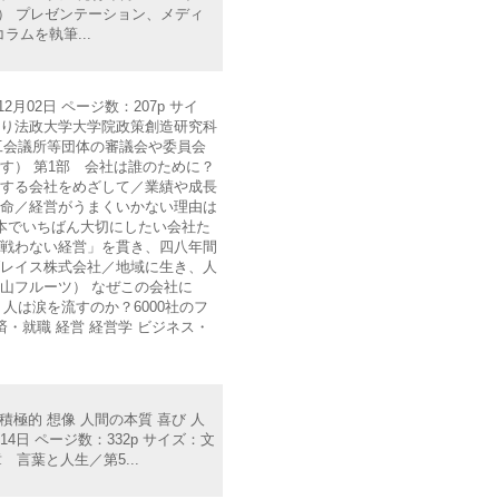
mine） プレゼンテーション、メディ
ラムを執筆...
2月02日 ページ数：207p サイ
4月より法政大学大学院政策創造研究科
工会議所等団体の審議会や委員会
す） 第1部 会社は誰のために？
続する会社をめざして／業績や成長
使命／経営がうまくいかない理由は
本でいちばん大切にしたい会社た
「戦わない経営」を貫き、四八年間
ブレイス株式会社／地域に生き、人
山フルーツ） なぜこの会社に
人は涙を流すのか？6000社のフ
・就職 経営 経営学 ビジネス・
積極的 想像 人間の本質 喜び 人
14日 ページ数：332p サイズ：文
 言葉と人生／第5...