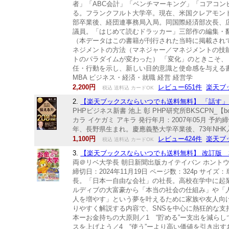
者」「ABC会計」「ベンチマーキング」「コアコン
る。フランクフルト大学卒。現在、米国クレアモント
部卒業後、経団連事務局入局。同国際経済部次長、
議員。「はじめて読むドラッカー」三部作の編集・
（本データはこの書籍が刊行された当時に掲載されて
ネジメントの方法（マネジャー／マネジメントの技
トのパラダイムが変わった） 「変化」のときこそ
任・行動を示し、新しい目的意識と使命感を与える書
MBA ビジネス・経済・就職 経営 経営学
2,200円
レビュー651件
楽天ブ
税込 送料込 カードOK
2.
【楽天ブックスならいつでも送料無料】 「話す」「書
PHPビジネス新書 池上 彰 PHP研究所BKSCPN_【b
カラ イケガミ アキラ 発行年月：2007年05月 予約締切日
年、長野県生まれ。慶應義塾大学卒業後、73年NH
1,100円
レビュー424件
楽天ブ
税込 送料込 カードOK
3.
【楽天ブックスならいつでも送料無料】 改訂版 本
両＠リベ大学長 朝日新聞出版カイテイバン ホントウノ
締切日：2024年11月19日 ページ数：324p サイ
長。「日本一自由な会社」の社長。高校在学中に起業
ルディブの大富豪から「本当の社会の仕組み」や「
人を増やす」という夢を叶えるために家族や友人向
りやすく解説する内容で、SNSを中心に熱狂的な支
本ーお金持ちの大原則／1 “貯める”ー支出を減らし
スを上げよう／4 “使う”ーより高い価値を引き出す