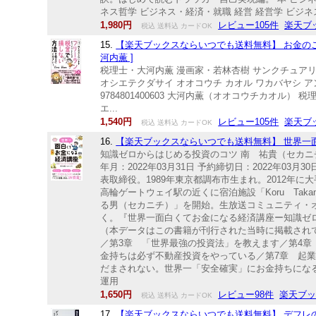
ネス哲学 ビジネス・経済・就職 経営 経営学 ビジ
1,980円
レビュー105件
楽天ブ
税込 送料込 カードOK
15.
【楽天ブックスならいつでも送料無料】 お金の
河内薫 ]
税理士・大河内薫 漫画家・若林杏樹 サンクチュ
オシエテクダサイ オオコウチ カオル ワカバヤシ アンジュ
9784801400603 大河内薫（オオコウチカオル
エ...
1,540円
レビュー105件
楽天ブ
税込 送料込 カードOK
16.
【楽天ブックスならいつでも送料無料】 世界一面
知識ゼロからはじめる投資のコツ 南 祐貴（セカニ
年月：2022年03月31日 予約締切日：2022年03月30日
表取締役。1989年東京都調布市生まれ。2012
高輪ゲートウェイ駅の近くに宿泊施設「Koru Tak
る男（セカニチ）」を開始。生放送コミュニティ・オ
く。『世界一面白くてお金になる経済講座ー知識ゼ
（本データはこの書籍が刊行された当時に掲載されて
／第3章 「世界最強の投資法」を教えます／第4章 
金持ちは必ず不動産投資をやっている／第7章 起業
だまされない。世界一「安全確実」にお金持ちになる
運用
1,650円
レビュー98件
楽天ブ
税込 送料込 カードOK
17.
【楽天ブックスならいつでも送料無料】 デフレの正