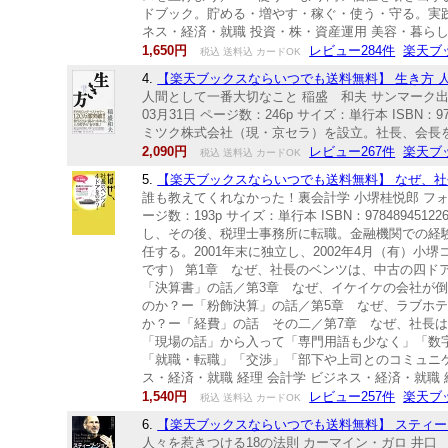
ドブック。貯める・増やす・稼ぐ・使う・守る。実
ネス・経済・就職 投資・株・資産運用 美容・暮らし
1,650円
レビュー284件
楽天ブ
税込 送料込 カードOK
4.
【楽天ブックスならいつでも送料無料】 生き方 人間
人間として一番大切なこと 稲盛 和夫 サンマーク出版BKS
03月31日 ページ数：246p サイズ：単行本 ISBN
ミツク株式会社（現・京セラ）を設立。社長、会長を経て
2,090円
レビュー267件
楽天ブ
税込 送料込 カードOK
5.
【楽天ブックスならいつでも送料無料】 なぜ、社長
誰も教えてくれなかった！裏会計学 小堺桂悦郎 フォレス
ージ数：193p サイズ：単行本 ISBN：978489
し、その後、税理士事務所に転職。金融機関での経
任する。2001年末に独立し、2002年4月（有
です） 第1章 なぜ、社長のベンツは、中古の四ド
「決算書」の話／第3章 なぜ、イケイケの会社が
のか？ー「粉飾決算」の話／第5章 なぜ、ラブホ
か？ー「経費」の話 その二／第7章 なぜ、社長
「現場の話」から入って「専門用語も少なく」「数
「就職・転職」「交渉」「部下や上司とのコミュニ
ス・経済・就職 経理 会計学 ビジネス・経済・就職 
1,540円
レビュー257件
楽天ブ
税込 送料込 カードOK
6.
【楽天ブックスならいつでも送料無料】 スティーブ
人々を惹きつける18の法則 カーマイン・ガロ 井口 