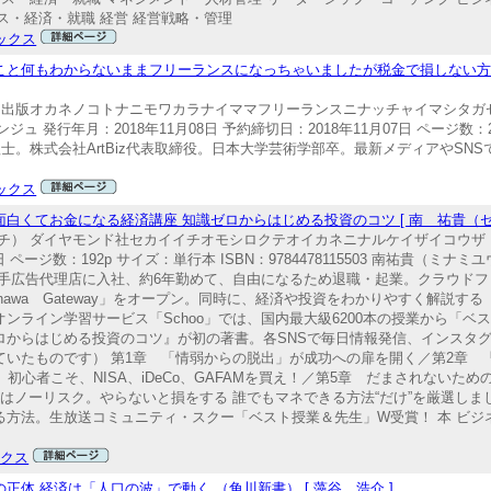
ネス・経済・就職 経営 経営戦略・管理
ックス
こと何もわからないままフリーランスになっちゃいましたが税金で損しない方法
アリ出版オカネノコトナニモワカラナイママフリーランスニナッチャイマシタガ
 発行年月：2018年11月08日 予約締切日：2018年11月07日 ページ数：2
） 税理士。株式会社ArtBiz代表取締役。日本大学芸術学部卒。最新メディアやS
ックス
白くてお金になる経済講座 知識ゼロからはじめる投資のコツ [ 南 祐貴（セ
チ） ダイヤモンド社セカイイチオモシロクテオイカネニナルケイザイコウザ 
 ページ数：192p サイズ：単行本 ISBN：9784478115503 南祐貴（ミナミユウ
年に大手広告代理店に入社、約6年勤めて、自由になるため退職・起業。クラウド
anawa Gateway」をオープン。同時に、経済や投資をわかりやすく解説
ンライン学習サービス「Schoo」では、国内最大級6200本の授業から「ベ
ロからはじめる投資のコツ』が初の著書。各SNSで毎日情報発信、インスタグ
いたものです） 第1章 「情弱からの脱出」が成功への扉を開く／第2章 
初心者こそ、NISA、iDeCo、GAFAMを買え！／第5章 だまされないた
はノーリスク。やらないと損をする 誰でもマネできる方法“だけ”を厳選しま
方法。生放送コミュニティ・スクー「ベスト授業＆先生」W受賞！ 本 ビジ
ックス
体 経済は「人口の波」で動く （角川新書） [ 藻谷 浩介 ]