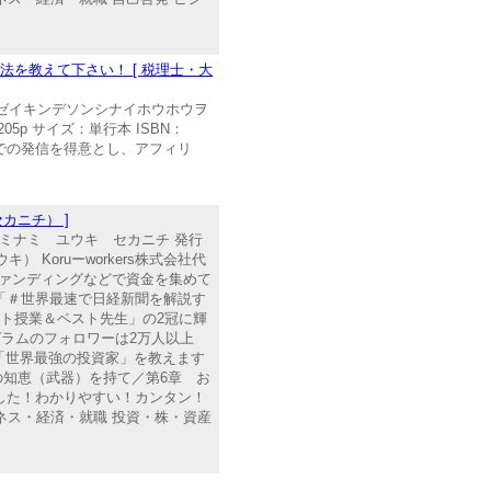
を教えて下さい！ [ 税理士・大
ゼイキンデソンシナイホウホウヲ
05p サイズ：単行本 ISBN：
NSでの発信を得意とし、アフィリ
カニチ） ]
ミナミ ユウキ セカニチ 発行
キ） Koruーworkers株式会社代
ファンディングなどで資金を集めて
する「＃世界最速で日経新聞を解説す
スト授業＆ベスト先生」の2冠に輝
ラムのフォロワーは2万人以上
「世界最強の投資家」を教えます
めの知恵（武器）を持て／第6章 お
した！わかりやすい！カンタン！
ネス・経済・就職 投資・株・資産