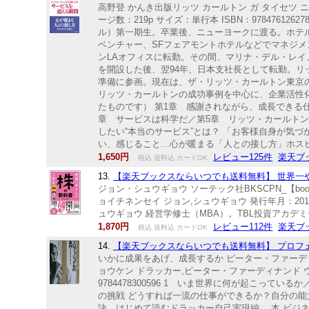
高野登 かんき出版リッツ カールトン ガ タイセツ ニ ス
ージ数：219p サイズ：単行本 ISBN：978476
ル）第一期生。卒業後、ニューヨークに渡る。ホテル
ベンチャー、SFフェアモントホテルなどでマネジメ
ンLAオフィスに転勤。その間、マリナ・デル・レイ
を開設した後、翌94年、日本支社長として転勤。
準備に参画。現在は、ザ・リッツ・カールトン東京
リッツ・カールトンの成功事例を中心に、企業活性
たものです） 第1章 感謝されながら、成長できる
章 サービスは科学だ／第5章 リッツ・カールト
したい“本当のサービス”とは？ 「お客様自身が気
い、感じること…心が暖まる「人との接し方」ホスピ
1,650円
レビュー125件
楽天ブ
税込 送料込 カードOK
13.
【楽天ブックスならいつでも送料無料】 世界一やさ
ジョン・シュウギョウ ソーテック社BKSCPN_【book
ョイチネンセイ ジョン,シュウギョウ 発行年月：2014年1
ュウギョウ 経営学修士（MBA）。TBL投資アカデミ
1,870円
レビュー112件
楽天ブ
税込 送料込 カードOK
14.
【楽天ブックスならいつでも送料無料】 プロフェ
いかに成果をあげ、成長するか ピーター・ファーディナンド
ョウケン ドラッカー,ピーター・ファーディナンド ウエダ
9784478300596 1 いま世界に何が起こっ
の挑戦 どうすれば一流の仕事ができるか？自分の
訣。はじめて読むドラッカー自己実現編。 本 ビジネ