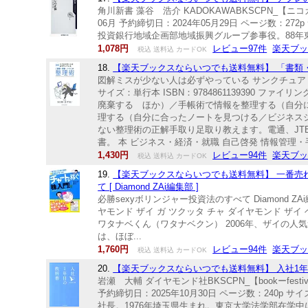
角川新書 藻谷 浩介 KADOKAWABKSCPN_【
06月 予約締切日：2024年05月29日 ページ数：27
投資銀行地域企画部地域振興グループ参事役。88年
1,078円
レビュー97件
楽天ブ
税込 送料込 カードOK
18.
【楽天ブックスならいつでも送料無料】 「書類
図解ミスが少ない人は必ずやっている サンクチュアリ出版【
サイズ：単行本 ISBN：9784861139390
廃棄する ほか）／手帳術で情報を整理する（自分
理する（自分に合ったノートを見つける／ビジネスシ
ない整理術の正解手取り足取り教えます。電通、JT
書。 本 ビジネス・経済・就職 自己啓発 情報管理・
1,430円
レビュー94件
楽天ブ
税込 送料込 カードOK
19.
【楽天ブックスならいつでも送料無料】 一番売
て [ Diamond ZAi編集部 ]
必勝sexyボリンジャー投資法のすべて Diamond ZAi
ヤモンド ザイ ガ ツクッタ チャ ダイヤモンド ザイ ヘン
ワタナベくん（ワタナベクン） 2006年、ザイの
は、ほぼ...
1,760円
レビュー94件
楽天ブ
税込 送料込 カードOK
20.
【楽天ブックスならいつでも送料無料】 入社1年目
岩瀬 大輔 ダイヤモンド社BKSCPN_【bookーfest
予約締切日：2025年10月30日 ページ数：240p 
社長。1976年埼玉県生まれ。東京大学法学部在学中