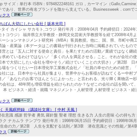
p サイズ：単行本 ISBN：9784822248161 ガロ，カーマイン（Gallo,Car
り、世界の有名ブランドを陰から支えている。Businessweek．comでコ
ックス
ばん大切にしたい会社 [ 坂本光司 ]
イ カイシャ サカモト,コウジ 発行年月：2008年04月 予約締切日：2024年1
光司（サカモトコウジ） 福井県立大学教授・静岡文化芸術大学教授等を経て2008年
ベーションマネジメント研究科（MBA）客員教授。他に、国、県、市町や商
済論・産業論（本データはこの書籍が刊行された当時に掲載されていたもので
経営とは「五人に対する使命と責任」を果たすための活動／業績ではなく継
を求めているわけではない／「多くの人を満足させる」こと。それが会社の
日本で大切にしたい会社を増やそう／続けていくことの大切さ）／第2部 日
る場をつくりたいー日本理化学工業株式会社／「社員の幸せのための経営」
会社には、日本中から社員が集まり、世界中からお客様が訪ねてくるー中村
月／「あなたのお客でほんとうによかった」と言われる、光り輝く果物店ー杉
の会社は、48年間も増収増益を続けられたのか？なぜこの会社の話を聞いて、
本 ビジネス・経済・就職 マネジメント・人材管理 人材管理 ビジネス・経済
ックス
天風瞑想録 （講談社文庫） [ 中村 天風 ]
在意識 感謝 哲学者 勇気 羅針盤 聖者 理想 生きる力 人生の意味 心の持ち方 
 ナカムラ テンプウ 発行年月：1998年06月15日 予約締切日：1998年06月
／第1章 生命の力／第2章 人生を支配する法則／第3章 潜在意識とその性能／第4章
クス