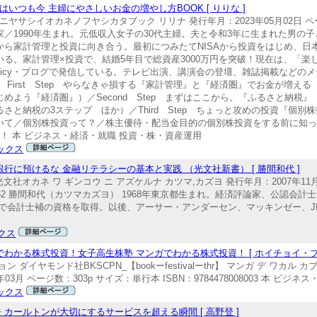
つも今 主婦にやさしいお金の増やし方BOOK [ りりな ]
ニヤサシイオカネノフヤシカタブック リリナ 発行年月：2023年05月02日 ペ
主婦投資家／1990年生まれ。元低収入女子の30代主婦。夫と令和3年に生まれた男の
ら家計管理と投資に向き合う。最初につみたてNISAから投資をはじめ、日
る。家計管理×投資で、結婚5年目で総資産3000万円を突破！現在は、「楽
ube・Voicy・ブログで発信している。テレビ出演、講演会の登壇、雑誌掲載など
First Step やらなきゃ損する『家計管理』と『経済圏』でお金が増え
よう『経済圏』）／Second Step まずはここから。『ふるさと納税』
と納税の3ステップ ほか）／Third Step ちょっと攻めの投資『個別株
いて／個別株投資って？／株主優待・配当金目的の個別株投資をする前に知っ
！ 本 ビジネス・経済・就職 投資・株・資産運用
ックス
に預けるな 金融リテラシーの基本と実践 （光文社新書） [ 勝間和代 ]
オカネ ワ ギンコウ ニ アズケルナ カツマ,カズヨ 発行年月：2007年11月 
4034252 勝間和代（カツマカズヨ） 1968年東京都生まれ。経済評論家、公認
歳で会計士補の資格を取得。以後、アーサー・アンダーセン、マッキンゼー、
クス
わかる株式投資！女子高生株塾 マンガでわかる株式投資！ [ ホイチョイ・プ
ヤモンド社BKSCPN_【bookーfestivalーthr】 マンガ デ ワカル 
3月 ページ数：303p サイズ：単行本 ISBN：9784478008003 本 ビ
ックス
カールトンが大切にするサービスを超える瞬間 [ 高野登 ]