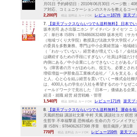
月01日 予約締切日：2010年06月30日 ページ数：408
ア対応、コミュニケーションのスキルを教えるコーチであ
2,200円
レビュー187件
楽天ブ
税込 送料込 カードOK
7.
【楽天ブックスならいつでも送料無料】 日本でいち
坂本光司 あさ出版ニホン デ イチバン タイセツ ニ シタ
ズ：単行本 ISBN：9784860632489 坂本
（地域づくり大学院）教授及び法政大学大学院イノ
の委員を多数兼務。専門は中小企業経営論・地域経
（「わかっていない」経営者が増えている！／会社
は継続するための手段にすぎない／社員は利益だけ
内側にある／中小企業にしかできないことがある／
ち（障害者の方々がほめられ、役立ち、必要とされ
増収増益ー伊那食品工業株式会社／「人を支える」
と人、心と心を結ぶ経営を貫いていくー株式会社柳
は、4000人もの学生が入社を希望するのか？なぜこ
ィールドワークで見出した「日本一」価値ある企業。 
経済・就職 経営 経営戦略・管理
1,540円
レビュー171件
楽天ブ
税込 送料込 カードOK
8.
【楽天ブックスならいつでも送料無料】 運命を拓く 
天風瞑想録 講談社文庫 中村 天風 講談社ヨガ 瞑想 潜
生哲学 不幸福撃退 恐怖戒め 生命の力 ウンメイヲヒラク
庫 ISBN：9784062637398 序章 朝旦偈辞
770円
レビュー159件
楽天ブッ
税込 送料込 カードOK