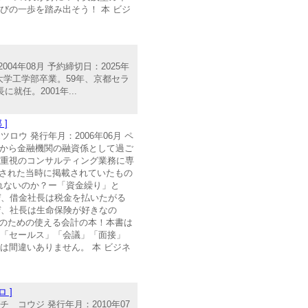
の一歩を踏み出そう！ 本 ビジ
004年08月 予約締切日：2025年
児島大学工学部卒業。59年、京都セラ
任。2001年...
]
ロウ 発行年月：2006年06月 ペ
代後半から金融機関の融資係として過ご
り重視のコンサルティング業務に専
行された当時に掲載されていたもの
れないのか？ー「資金繰り」と
ぜ、借金社長は税金を払いたがる
ぜ、社長は生命保険が好きなの
」のための使える会計の本！本書は
、「セールス」「会議」「面接」
間違いありません。 本 ビジネ
 ]
 コウジ 発行年月：2010年07