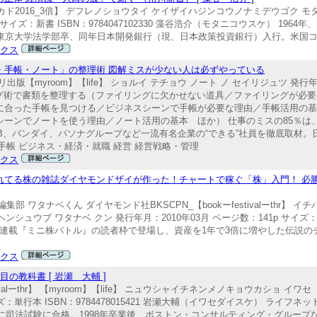
ニコカド2016_3倍】 デフレノショウタイ ケイザイハジンコウノナミデウゴク モ
2p サイズ：新書 ISBN：9784047102330 藻谷浩介（モタニコウスケ） 1
東京大学法学部卒、同年日本開発銀行（現、日本政策投資銀行）入行。米国コロ
ックス
・手帳・ノート」の整理術 図解ミスが少ない人は必ずやっている
myroom】【life】 ショルイ テチョウ ノート ノ セイリジュツ 発行年月：
 ファイリング術で書類を整理する（ファイリングに欠かせない道具／ファイリングが
に合った手帳を見つける／ビジネスシーンで手帳が必要な理由／手帳活用の
ーンでノートを使う理由／ノート活用の基本 ほか） 仕事のミスの85％は
B、バンダイ、パソナグループなど一流有名企業の“できる”社員を徹底取材。
手帳 ビジネス・経済・就職 経営 経営戦略・管理
ックス
れてる株の雑誌ダイヤモンドザイが作った！チャートで稼ぐ「株」入門！ 必勝
編集部 ワタナベくん ダイヤモンド社BKSCPN_【bookーfestivalーthr】 イ
シュウブ ワタナベ クン 発行年月：2010年03月 ページ数：141p サイズ：単行本 
人気連載『ミニ株バトル』の読者枠で登場し、資産を1年で3倍に増やした伝説
ックス
の教科書 [ 岩瀬 大輔 ]
ivalーthr】 【myroom】【life】 ニュウシャイチネンメノキョウカショ イワ
サイズ：単行本 ISBN：9784478015421 岩瀬大輔（イワセダイスケ） ライ
に司法試験に合格。1998年卒業後、ボストン・コンサルティング・グループな