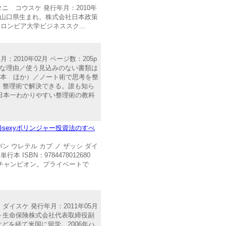
タニ コウスケ 発行年月：2010年
964年、山口県生まれ。株式会社日本政策
ンビア大学ビジネススク...
2010年02月 ページ数：205p
必要な理由／使う見込みのない書類は
基本 ほか）／ノート術で思考を整
、整理術で解決できる。誰も知ら
日本一わかりやすい整理術の教科
sexyボリンジャー投資法のすべ
チバン ウレテル カブ ノ ザッシ ダイ
ISBN：9784478012680
のチャンピオン。プライベートで
セ ダイスケ 発行年月：2011年05月
フネット生命保険株式会社代表取締役副
どを経て米国に留学。2006年ハ