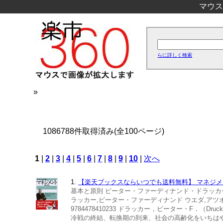
マウス
らに詳しく検索
»
1086788件取得済み(全100ページ)
1
|
2
|
3
|
4
|
5
|
6
|
7
|
8
|
9
|
10
|
次へ
1.
【楽天ブックスならいつでも送料無料】 マネジメン
基本と原則 ピーター・ファーディナンド・ドラッカー 上田惇
ラッカー,ピーター・ファーディナンド ウエダ,アツオ 発
9784478410233 ドラッカー，ピーター・F．（D
冷戦の終結、転換期の到来、社会の高齢化をいちは