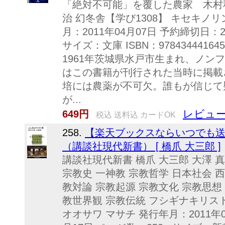
「絶対不可能」を覆した農家 木村
治 幻冬舎【学び1308】 キセキノ
月：2011年04月07日 予約締切日：2
サイズ：文庫 ISBN：978434441
1961年茨城県水戸市生まれ、ノン
はこの書籍が刊行された当時に掲載
培には農薬が不可欠。誰もが信じて
が...
レビュー
649円
税込 送料込 カードOK
258.
【楽天ブックスならいつでも送
（講談社現代新書） [ 橋爪 大三郎 ]
講談社現代新書 橋爪 大三郎 大澤 
宗教史 一神教 宗教哲学 日本社会 
教対論 宗教起源 宗教文化 宗教思想
教世界観 宗教伝統 フシギナキリス
オオサワ マサチ 発行年月：2011年0