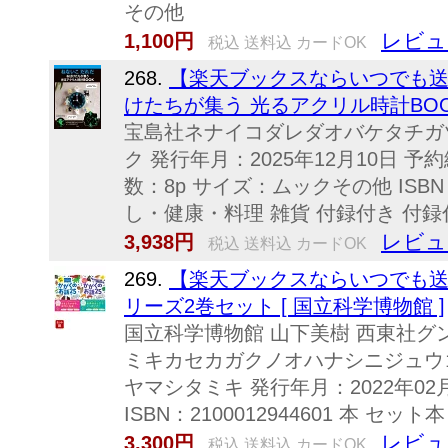
その他
レビュ
1,100円
税込 送料込 カードOK
268.
【楽天ブックスならいつでも送料
けたちが集う 光るアクリル時計BO
宝島社ネナイコダレダオバケタチガ
ク 発行年月：2025年12月10日 予約
数：8p サイズ：ムックその他 ISBN：9
し・健康・料理 雑貨 付録付き 付録
レビュ
3,938円
税込 送料込 カードOK
269.
【楽天ブックスならいつでも送
リーズ2巻セット [ 国立科学博物館 ]
国立科学博物館 山下美樹 西東社
ミキカセカガクノオハナシニジュウ
ヤマシタミキ 発行年月：2022年02月
ISBN：2100012944601 本 セット
レビュ
3,300円
税込 送料込 カードOK