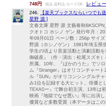
レビュー
748円
税込 送料込 カードOK
246.
【楽天ブックスならいつでも送料
星野 源 ]
文春文庫 星野 源 文藝春秋BKSCPN_【b
クオトコ ホシノ ゲン 発行年月：201
年09月01日 ページ数：256p サイズ：文
野源（ホシノゲン） 1981年埼玉
学生の頃より音楽活動と演劇活動を行
御破産』（作・演出：松尾スズキ）
所属。10年、『ばかのうた』でソロ
ム『Stranger』はオリコンチャー
ル『SUN』がオリコンシングルチ
み1位を記録する大ヒット。俳優と
TEXASー』で舞台初主演。13年
映画『地獄でなぜ悪い』等に出演し
優賞など多数受賞（本データはこの