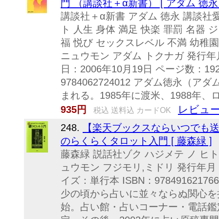
門 （講談社＋α新書） [ アダム 徳永 
講談社＋α新書 アダム 徳永 講談社愛
ト 人生 身体 満足 快楽 罪罰 名器
福 悦び セックスレベル 不満 幼稚
ニュウモン アダム トクナガ 発行年月
日：2006年10月19日 ページ数：19
9784062724012 アダム徳永（
まれる。1985年に渡米、1988年、
レビュー
935円
税込 送料込 カードOK
248.
【楽天ブックスならいつでも送
のらくらくタロット入門 [ 藤森緑 ]
藤森緑 説話社ゾク ハジメテ ノ ヒト
ュウモン フジモリ,ミドリ 発行年月：2
イズ：単行本 ISBN：978491621
少の頃から占いに並々ならぬ関心を持
始。占い館・占いコーナー・電話鑑