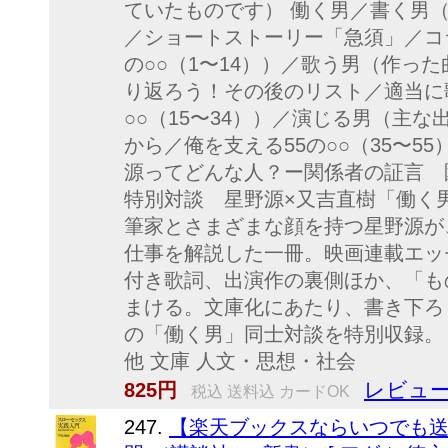
ていたものです） 働く男／書く男
／ショートストーリー「急須」／コ
の○○（1〜14））／歌う男（作っ
り返ろう！その後のリスト／適当に
○○（15〜34））／演じる男（主
から／俺を支える55の○○（35〜5
源ってどんな人？ー関係者の証言 
特別対談 星野源×又吉直樹「働く
筆家とさまざまな顔を持つ星野源が
仕事を解説した一冊。映画連載エッ
付き歌詞、出演作の裏側ほか、「も
まける。文庫化にあたり、書き下ろ
の「働く男」同士対談を特別収録。 
他 文庫 人文・思想・社会
レビュー
825円
税込 送料込 カードOK
247.
【楽天ブックスならいつでも送