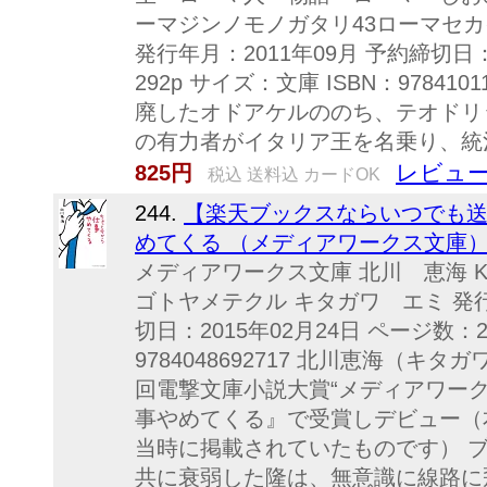
ーマジンノモノガタリ43ローマセカ
発行年月：2011年09月 予約締切日：
292p サイズ：文庫 ISBN：97841
廃したオドアケルののち、テオドリ
の有力者がイタリア王を名乗り、統治
レビュー
825円
税込 送料込 カードOK
244.
【楽天ブックスならいつでも送
めてくる （メディアワークス文庫） [
メディアワークス文庫 北川 恵海 K
ゴトヤメテクル キタガワ エミ 発行年
切日：2015年02月24日 ページ数：2
9784048692717 北川恵海（キ
回電撃文庫小説大賞“メディアワー
事やめてくる』で受賞しデビュー（
当時に掲載されていたものです） 
共に衰弱した隆は、無意識に線路に