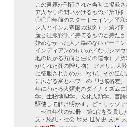
この書籍が刊行された当時に掲載さ
ア人ヤリの問いかけるもの／第1部
〇〇〇年前のスタートライン／平和
ン人とインカ帝国の激突）／第2部
産と征服戦争／持てるものと持たざ
始めなかった人／毒のないアーモン
インディアンのせいか／なぜシマウ
地の広がる方向と住民の運命）／第
がくれた死の贈り物） アメリカ大
に征服されたのか。なぜ、その逆は
に広がる富とパワーの「地域格差」を
年にわたる人類史のダイナミズムに
学、生物地理学、文化人類学、言語
駆使して解き明かす。ピュリッツァ
「ゼロ年代の50冊」第1位を受賞し
文・思想・社会 歴史 世界史 文庫 