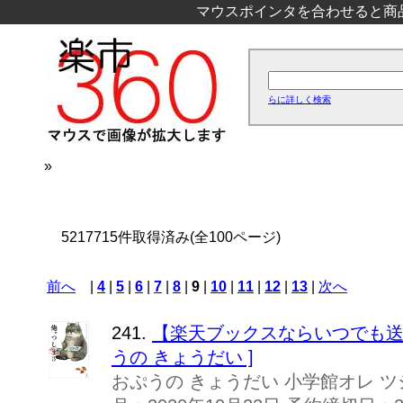
マウスポインタを合わせると商
らに詳しく検索
»
5217715件取得済み(全100ページ)
前へ
|
4
|
5
|
6
|
7
|
8
|
9
|
10
|
11
|
12
|
13
|
次へ
241.
【楽天ブックスならいつでも送料
うの きょうだい ]
おぷうの きょうだい 小学館オレ ツ