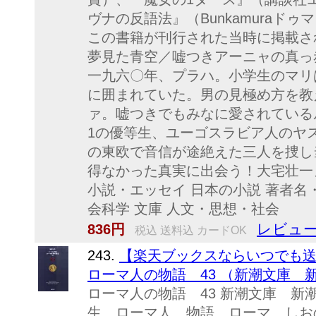
ヴナの反語法』（Bunkamuraド
この書籍が刊行された当時に掲載さ
夢見た青空／嘘つきアーニャの真っ
一九六〇年、プラハ。小学生のマリ
に囲まれていた。男の見極め方を教
ァ。嘘つきでもみなに愛されている
1の優等生、ユーゴスラビア人のヤ
の東欧で音信が途絶えた三人を捜し
得なかった真実に出会う！大宅壮一
小説・エッセイ 日本の小説 著者名
会科学 文庫 人文・思想・社会
レビュー
836円
税込 送料込 カードOK
243.
【楽天ブックスならいつでも送
ローマ人の物語 43 （新潮文庫 新潮
ローマ人の物語 43 新潮文庫 新潮
生 ローマ人 物語 ローマ しお