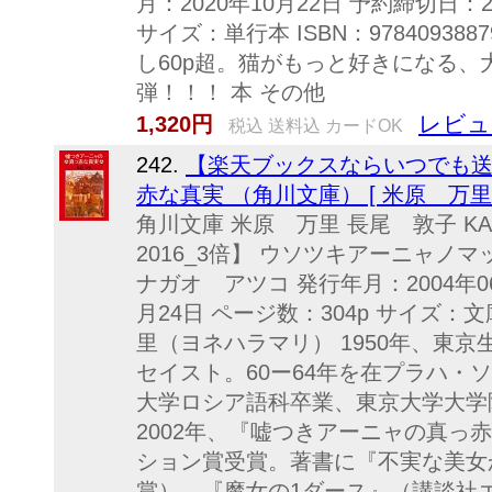
月：2020年10月22日 予約締切日：2
サイズ：単行本 ISBN：97840938
し60p超。猫がもっと好きになる、
弾！！！ 本 その他
レビュ
1,320円
税込 送料込 カードOK
242.
【楽天ブックスならいつでも送
赤な真実 （角川文庫） [ 米原 万里 
角川文庫 米原 万里 長尾 敦子 KA
2016_3倍】 ウソツキアーニャノ
ナガオ アツコ 発行年月：2004年06
月24日 ページ数：304p サイズ：文庫 I
里（ヨネハラマリ） 1950年、東
セイスト。60ー64年を在プラハ・
大学ロシア語科卒業、東京大学大学
2002年、『嘘つきアーニャの真っ
ション賞受賞。著書に『不実な美女
賞）、『魔女の1ダース』（講談社