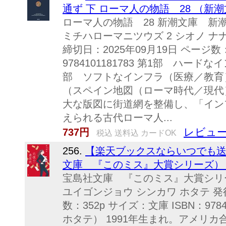
通ず 下 ローマ人の物語 28 （新潮文
ローマ人の物語 28 新潮文庫 新潮
ミチハローマニツウズ 2 シオノ ナナ
締切日：2025年09月19日 ページ数：
9784101181783 第1部 ハー
部 ソフトなインフラ（医療／教育
（スペイン地図（ローマ時代／現代
大な版図に街道網を整備し、「イン
えられる古代ローマ人...
レビュー
737円
税込 送料込 カードOK
256.
【楽天ブックスならいつでも送
文庫 『このミス』大賞シリーズ） [ 
宝島社文庫 『このミス』大賞シリー
ユイゴンジョウ シンカワ ホタテ 発行
数：352p サイズ：文庫 ISBN：978
ホタテ） 1991年生まれ。アメリ