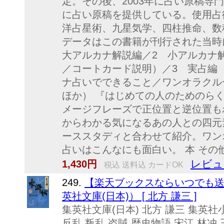
定。その後、2003年に占い原稿専
に占い原稿を提供している。使用占
洋占星術、九星気学、四柱推命、数
データはこの書籍が刊行された当時
大アルカナ解説編／2 小アルカナ
／コートカード説明）／3 実占編
ナ占いでできること／ワンオラク
ほか） 『はじめての人のためのら
メージフレーズで正位置と逆位置も
からわかる気になるあの人との四元
ーススタディと合わせて紹介。ワン
占いはこんなにも面白い。 本 その
レビュ
1,430円
税込 送料込 カードOK
249.
【楽天ブックスならいつでも送料
英社文庫(日本)） [ 北方 謙三 ]
集英社文庫(日本) 北方 謙三 集英社
反乱 叛乱 盗賊 歴史物語 宋江 林冲