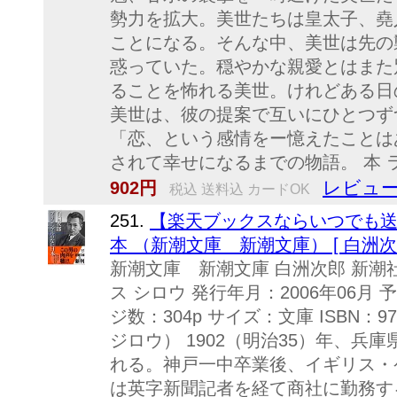
勢力を拡大。美世たちは皇太子、堯
ことになる。そんな中、美世は先の
惑っていた。穏やかな親愛とはまた
ることを怖れる美世。けれどある日
美世は、彼の提案で互いにひとつず
「恋、という感情をー憶えたことは
されて幸せになるまでの物語。 本 
レビュー
902円
税込 送料込 カードOK
251.
【楽天ブックスならいつでも送
本 （新潮文庫 新潮文庫） [ 白洲次郎
新潮文庫 新潮文庫 白洲次郎 新潮
ス シロウ 発行年月：2006年06月 
ジ数：304p サイズ：文庫 ISBN：97
ジロウ） 1902（明治35）年、兵
れる。神戸一中卒業後、イギリス・
は英字新聞記者を経て商社に勤務する