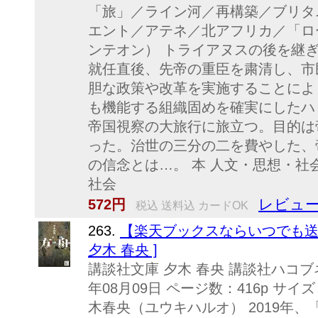
「旅」／ライン河／再構築／ブリタ
エント／アテネ／北アフリカ／「ロ
ンテオン） トライアヌスの後を継
就任直後、先帝の重臣を粛清し、市
胆な政策や改革を実施することによ
も機能する組織固めを確実にしたハ
帝国視察の大旅行に旅立つ。目的は
った。治世の三分の二を費やした、
の信念とは…。 本 人文・思想・社会
社会
レビュー
572円
税込 送料込 カードOK
263.
【楽天ブックスならいつでも送料
夕木 春央 ]
講談社文庫 夕木 春央 講談社ハコブネ
年08月09日 ページ数：416p サイズ：文
木春央（ユウキハルオ） 2019年、