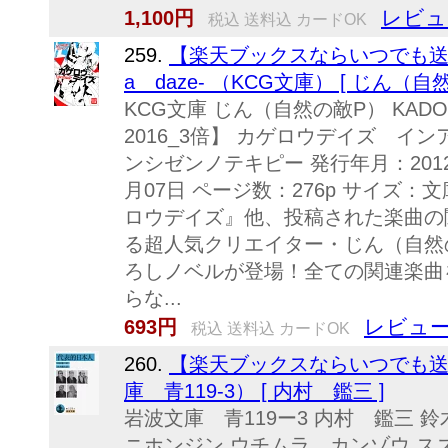
レビュ
1,100円
税込 送料込 カードOK
259.
【楽天ブックスならいつでも送
a daze- （KCG文庫） [ じん（自
KCG文庫 じん（自然の敵P） KADO
2016_3倍】 カゲロウデイズ イ
ンシゼンノテキピー 発行年月：2012
月07日 ページ数：276p サイズ：文庫 I
ロウデイズ』他、投稿された楽曲の関
る超人気クリエイター・じん（自然
ろしノベルが登場！全ての関連楽曲
らな...
レビュー
693円
税込 送料込 カードOK
260.
【楽天ブックスならいつでも送
庫 青119-3） [ 内村 鑑三 ]
岩波文庫 青119ー3 内村 鑑三 
ニホンジン ウチムラ カンゾウ スズ