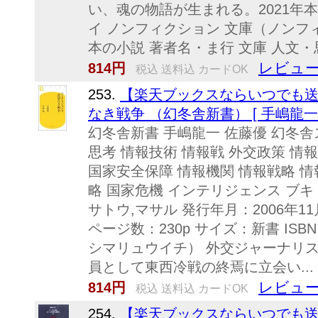
い、魂の物語が生まれる。2021年本
イ ノンフィクション 文庫（ノンフ
本の小説 著者名・ま行 文庫 人文
レビュー
814円
税込 送料込 カードOK
253.
【楽天ブックスならいつでも送
なき戦争 （幻冬舎新書） [ 手嶋龍一 
幻冬舎新書 手嶋龍一 佐藤優 幻冬舎
思考 情報技術 情報戦 外交政策 情
国家安全保障 情報機関 情報戦略 情
略 国家危機 インテリジェンス ブキ
サトウ,マサル 発行年月：2006年11
ページ数：230p サイズ：新書 ISBN：
シマリュウイチ） 外交ジャーナリス
員として東西冷戦の終焉に立会い...
レビュー
814円
税込 送料込 カードOK
254.
【楽天ブックスならいつでも送