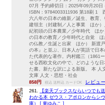
07月 予約締切日：2025年09月20
ISBN：9784003311936 第1
六八年の日本の維新／誕生、教育、
建領主（封建制／人と事業 ほか）
紀初頭の日本農業／少年時代 ほか
の日本の教育／少年時代と自覚 ほ
の仏教／生誕と出家 ほか） 新渡
の本』と並ぶ、日本人が英語で日本
た代表的な著作。内村鑑三（1861ー
せる西欧文化の中で、どのような日
た書。新たな訳による新版。 本 人文
文庫 人文・思想・社会
レビュー
858円
税込 送料込 カードOK
261.
【楽天ブックスならいつでも送
わかる本 ゼウス・アポロンからシヴ
庫） [ 東ゆみこ ]