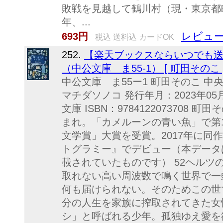
敗戦を見越して鶴川村（現・東京都町
年、...
レビュー
693円
税込 送料込 カードOK
252.
【楽天ブックスならいつでも送
（中公文庫 ま55-1） [ 町田そのこ 
中公文庫 ま55ー1 町田そのこ 中
マチダソノコ 発行年月：2023年05月
文庫 ISBN：9784122073708 
まれ。「カメルーンの青い魚」で第1
文学賞」大賞を受賞。2017年に同
トグラミー』でデビュー（本データ
載されていたものです） 52ヘルツ
取れない高い周波数で鳴く世界で一
何も届けられない。そのためこの世
分の人生を家族に搾取されてきた女
シ」と呼ばれる少年。孤独ゆえ愛を