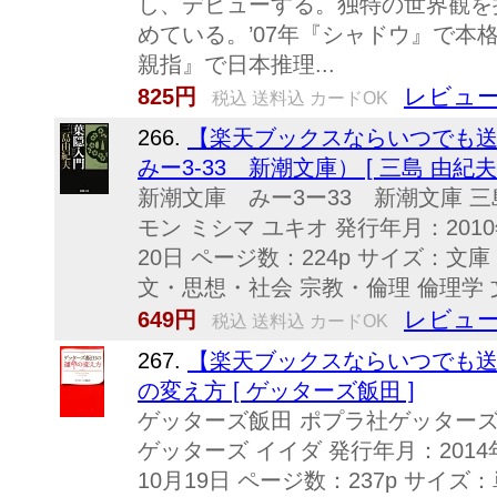
し、デビューする。独特の世界観を
めている。’07年『シャドウ』で本格
親指』で日本推理...
レビュー
825円
税込 送料込 カードOK
266.
【楽天ブックスならいつでも送
みー3-33 新潮文庫） [ 三島 由紀夫 
新潮文庫 みー3ー33 新潮文庫 三
モン ミシマ ユキオ 発行年月：2010
20日 ページ数：224p サイズ：文庫 IS
文・思想・社会 宗教・倫理 倫理学
レビュー
649円
税込 送料込 カードOK
267.
【楽天ブックスならいつでも送
の変え方 [ ゲッターズ飯田 ]
ゲッターズ飯田 ポプラ社ゲッターズ 
ゲッターズ イイダ 発行年月：2014年
10月19日 ページ数：237p サイズ：単行