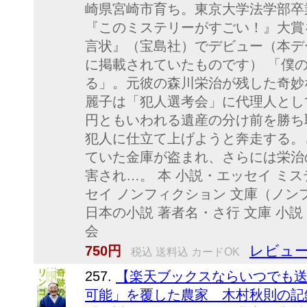
崎県宮崎市育ち。東京大学法学部卒
『このミステリーがすごい！』大賞を
言状』（宝島社）でデビュー（本デ
に掲載されていたものです） 「僕
る」。元彼の森川栄治が残した奇妙
麗子は「犯人選考会」に代理人とし
円ともいわれる遺産の分け前を勝ち
犯人に仕立て上げようと奔走する。
ていた金庫が盗まれ、さらには栄治
害され…。 本 小説・エッセイ ミ
セイ ノンフィクション 文庫（ノン
日本の小説 著者名・さ行 文庫 小説
会
レビュー
750円
税込 送料込 カードOK
257.
【楽天ブックスならいつでも送
可能」を覆した農家 木村秋則の記録 