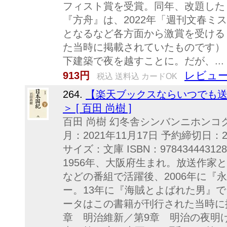
フィスト賞を受賞。同年、改題した
『方舟』は、2022年「週刊文春ミ
となるなど各方面から激賞を受ける
た当時に掲載されていたものです）
下建築で夜を越すことに。だが、...
レビュー
913円
税込 送料込 カードOK
264.
【楽天ブックスならいつでも送
＞ [ 百田 尚樹 ]
百田 尚樹 幻冬舎シンバンニホンコク
月：2021年11月17日 予約締切日：2
サイズ：文庫 ISBN：978434443
1956年、大阪府生まれ。放送作家
などの番組で活躍後、2006年に『
ー。13年に『海賊とよばれた男』
ータはこの書籍が刊行された当時に
章 明治維新／第9章 明治の夜明