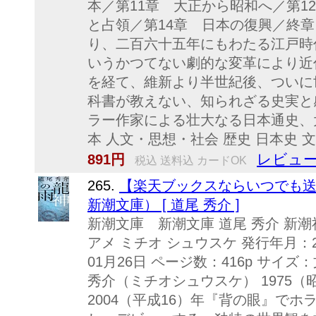
本／第11章 大正から昭和へ／第1
と占領／第14章 日本の復興／終章
り、二百六十五年にもわたる江戸時
いうかつてない劇的な変革により近
を経て、維新より半世紀後、ついに
科書が教えない、知られざる史実と
ラー作家による壮大なる日本通史、
本 人文・思想・社会 歴史 日本史 
レビュー
891円
税込 送料込 カードOK
265.
【楽天ブックスならいつでも送
新潮文庫） [ 道尾 秀介 ]
新潮文庫 新潮文庫 道尾 秀介 新潮
アメ ミチオ シュウスケ 発行年月：20
01月26日 ページ数：416p サイズ：文庫
秀介（ミチオシュウスケ） 1975（
2004（平成16）年『背の眼』で