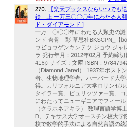
270.
【楽天ブックスならいつでも送
鉄 上 一万三〇〇〇年にわたる人類史
ド・ダイアモンド ]
一万三〇〇〇年にわたる人類史の謎
ンド 倉骨 彰 草思社BKSCPN_【book
ウビョウゲンキンテツ ジョウ ジャレ
ラ 発行年月：2012年02月 予約締切
416p サイズ：文庫 ISBN：97847
（Diamond,Jared） 1937
者、生物地理学者。ハーバード大学
得。カリフォルニア大学ロサンゼル
タイラー賞、ピュリッツァー賞、コ
にわたってニューギニアでフィール
（クラホネアキラ） 数理言語学博
D。テキサス大学オースチン校大学
校で数学的手法による自然言語の統