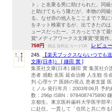
ト」と名乗る男に助けられた。同級
と助けてもらう隆だが、本物の同級
る。なぜ赤の他人をここまで？気に
をネット検索するが、出てきたのは
ュースだったー。スカっとできて最
賞“メディアワークス文庫賞”受賞作。
レビュー
759円
税込 送料込 カードOK
245.
【楽天ブックスならいつでも送
文庫(日本)） [ 鎌田 實 ]
集英社文庫(日本) 鎌田 實 集英社介
患者 感動 名医 延命治療 人生観 生
判 心理ケア 医師の視点 患者支援 
ミノル 発行年月：2003年06月 予約
数：296p ISBN：97840874758
京都生。東京医科歯科大学医学部卒
に赴任。一貫して「住民と共に作る医