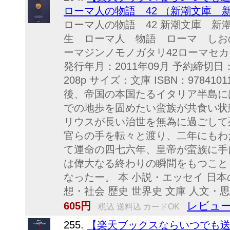
ローマ人の物語 42 （新潮文庫 新潮
ローマ人の物語 42 新潮文庫 新潮
生 ローマ人 物語 ローマ しお
ーマジンノモノガタリ42ローマセカ
発行年月：2011年09月 予約締切日：
208p サイズ：文庫 ISBN：97841
後、帝国の本国たるイタリア半島に
での地歩を固めたい蛮族が共食い状
リウスが長い治世を無為に過ごして
官らの手を転々と渡り、二年にもわ
て運命の四七六年、皇帝が蛮族に手
は偉大なる終わりの瞬間をもつこと
なったー。 本 小説・エッセイ 日本
想・社会 歴史 世界史 文庫 人文・
レビュー
605円
税込 送料込 カードOK
255.
【楽天ブックスならいつでも送