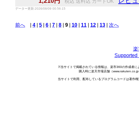
レビュ
1,210円
税込 送料込 カードOK
データー更新:2026/08/09 00:56:15
前へ
|
4
|
5
|
6
|
7
|
8
|
9
|
10
|
11
|
12
|
13
|
次へ
楽
Support
※当サイトで掲載されている情報は、楽市360の作成者
購入時に楽天市場店舗（www.rakuten.
当サイトで利用、配布しているプログラムコードは著作権法で