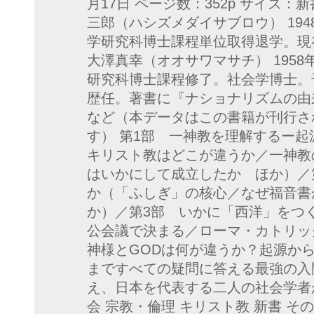
月17日 ページ数：352p サイズ：新書 I
三郎（ハシズメダイサブロウ） 19
学研究科博士課程単位取得退学。現
大澤真幸（オオサワマサチ） 195
研究科博士課程修了。社会学博士。
歴任。著書に『ナショナリズムの由
など（本データはこの書籍が刊行さ
す） 第1部 一神教を理解するー
キリスト教はどこが違うか／一神教
はいかにして成立したか ほか）／
か（「ふしぎ」の核心／なぜ福音書
か）／第3部 いかに「西洋」をつ
公会議で決まる／ローマ・カトリッ
神様とGODは何が違うか？起源か
まですべての疑問に答える最強の入
え、日本を代表する二人の社会学者
会 宗教・倫理 キリスト教 新書 そ