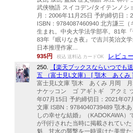
武侠物語 スイコデン/タイテンノシ
月：2006年11月25日 予約締切日：2
ISBN：9784087460940 北方
生まれ。中央大学法学部卒。81年
83年『眠りなき夜』で吉川英治文学
日本推理作家...
レビュー
935円
税込 送料込 カードOK
250.
【楽天ブックスならいつでも
五 （富士見L文庫） [ 顎木 あくみ 
富士見L文庫 顎木 あくみ 月岡 月
ナケッコン ゴ アギトギ アクミ ツ
年07月15日 予約締切日：2021年07
文庫 ISBN：9784040739489
しの幸せな結婚』（KADOKAWA
が刊行された当時に掲載されていた
魁、甘水の襲撃を一時退けた美世た