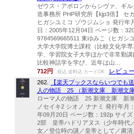
ゼウス・アポロンからシヴァ、ギルガ
造事務所 PHP研究所【kjp3倍】
ヒガシユミコ ゾウジムショ 発行年月：
日：2005年12月04日 ページ数：32
9784569665511 東ゆみこ（ヒ
大学大学院博士課程（比較文化学専
学、学習院女子大学ほかで非常勤講
比較神話学を学び、近年は山...
レビュー
712円
税込 送料込 カードOK
262.
【楽天ブックスならいつでも送料
人の物語 25 （新潮文庫 新潮文庫） 
ローマ人の物語 25 新潮文庫 新潮
ノセイキ2 シオノ ナナミ 発行年月：2
年09月20日 ページ数：192p サイズ：文
2部 皇帝ハドリアヌス（少年時代
女／登位時の謎／皇帝として／粛清