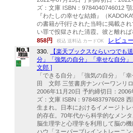
ズ：文庫 ISBN：97840407460
『わたしの幸せな結婚』（KADOK
の書籍が刊行された当時に掲載され
い罪で投獄された清霞。彼と離ればな
レビュー
858円
税込 送料込 カードOK
330.
【楽天ブックスならいつでも送料
分」「強気の自分」「幸せな自分」 
文郎 ]
「できる自分」「強気の自分」「幸
田 文郎 三笠書房ナンバーワンリロ
2006年11月20日 予約締切日：2006
ズ：文庫 ISBN：978483797602
生まれ。日本におけるイメージトレ
的存在。70年代から科学的なメン
脳生理学と心理学を利用して脳の機
ハウ「スーパーブレイントレーニン