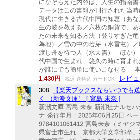
になぞらえた内容は、人生の指南書
データはこの書籍が刊行された当時
現代に生きる古代中国の知恵（あな
生の波を教える／六枚の銅貨で、あ
たの未来を知る方法（登りすぎた竜
為地）／雪の中の若芽（水雷屯）／
渡し舟を待つ人（水天需） ほか） 
代中国で生まれ、悠久の時に育まれ
が誰にでも簡単に使いこなせる。 本
レビュ
1,430円
税込 送料込 カードOK
308.
【楽天ブックスならいつでも送
く （新潮文庫） [ 宮島 未奈 ]
新潮文庫 宮島 未奈 新潮社ナルセハ
ナ 発行年月：2025年06月25日 ペー
9784101061412 宮島未奈（ミヤ
県富士市生れ。京都大学文学部卒。2