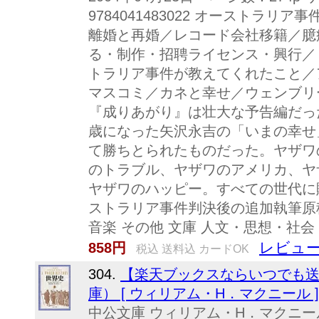
9784041483022 オーストラ
離婚と再婚／レコード会社移籍／臆
る・制作・招聘ライセンス・興行／
トラリア事件が教えてくれたこと／
マスコミ／カネと幸せ／ウェンブリ
『成りあがり』は壮大な予告編だっ
歳になった矢沢永吉の「いまの幸せ
て勝ちとられたものだった。ヤザワ
のトラブル、ヤザワのアメリカ、ヤ
ヤザワのハッピー。すべての世代に
ストラリア事件判決後の追加執筆原
音楽 その他 文庫 人文・思想・社会
レビュー
858円
税込 送料込 カードOK
304.
【楽天ブックスならいつでも送
庫） [ ウィリアム・H．マクニール ]
中公文庫 ウィリアム・H．マクニー