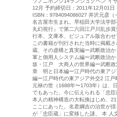
ツノニホンシ14ランジュクヘン イザ
12月 予約締切日：2011年12月01
ISBN：9784094086027 井沢
名古屋市生まれ。早稲田大学法学部卒
丸幻視行』で第二六回江戸川乱歩賞
行本、文庫本、ビジュアル版合わせ
この書籍が刊行された当時に掲載さ
蔵、その虚構と真実編ー武断政治か
軍と側用人システム編ー武断政治か
坂・江戸 大商人の世界編ー武断政
章 明と日本編ー江戸時代の東アジ
編ー江戸時代の東アジア外交2 江
元禄の世（1688年〜1703年）は
でもあった。今に伝えられる「忠臣
本人の精神構造の大転換はじめ、2
ここにあった。名君綱吉の治世が揺
が「忠臣蔵」に変移した謎。 本 人文