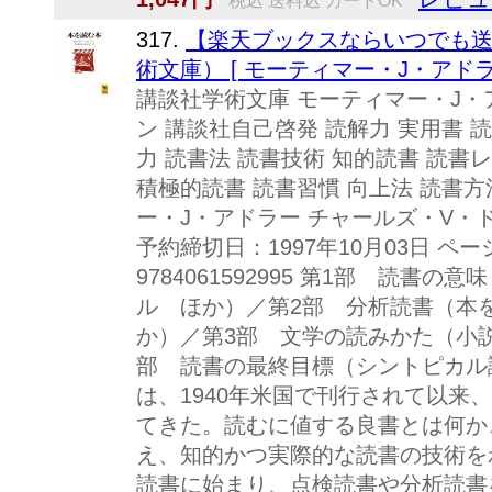
税込 送料込 カードOK
317.
【楽天ブックスならいつでも送
術文庫） [ モーティマー・J・アドラ
講談社学術文庫 モーティマー・J・
ン 講談社自己啓発 読解力 実用書 読
力 読書法 読書技術 知的読書 読書
積極的読書 読書習慣 向上法 読書方
ー・J・アドラー チャールズ・V・ド
予約締切日：1997年10月03日 ページ
9784061592995 第1部 読
ル ほか）／第2部 分析読書（本
か）／第3部 文学の読みかた（小
部 読書の最終目標（シントピカル
は、1940年米国で刊行されて以来
てきた。読むに値する良書とは何か
え、知的かつ実際的な読書の技術を
読書に始まり、点検読書や分析読書