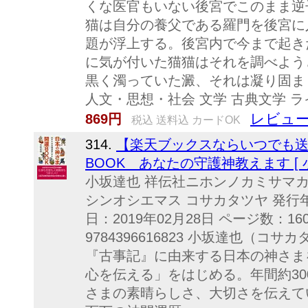
くな医官もいない後宮でこのまま逆
猫は自分の養父である羅門を後宮に
題が浮上する。後宮内で今まで起き
に気が付いた猫猫はそれを調べよう
黒く濁っていた澱、それは凝り固ま
人文・思想・社会 文学 古典文学 ラ
レビュー
869円
税込 送料込 カードOK
314.
【楽天ブックスならいつでも送
BOOK あなたの守護神教えます [ 
小坂達也 祥伝社ニホンノカミサマ
シンオシエマス コサカタツヤ 発行年月
日：2019年02月28日 ページ数：16
9784396616823 小坂達也（コ
『古事記』に由来する日本の神さま
心を伝える」をはじめる。年間約3
さまの素晴らしさ、大切さを伝えて