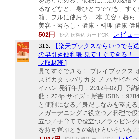
をあたためる、便秘には足の親指マ
るなどなど、身ひとつででき、すぐ
箱、フルに使おう。 本 美容・暮ら
美容・暮らし・健康・料理 健康 健
レビュー
502円
税込 送料込 カードOK
316.
【楽天ブックスならいつでも送
の早引き便利帳 見てすぐできる！ （
フ取材班 ]
見てすぐできる！ プレイブックス 
スビカタ シバリカタ ノ ハヤビキ 
イハン 発行年月：2012年02月 予約
数：224p サイズ：新書 ISBN：978
と便利になる／身だしなみを整える
／ガーデニングに役立つ／料理で役
立つ／子育てで役立つ／ラッピング
を持ち運ぶときの結び方いろいろ／ゴ
レビュ
1,047円