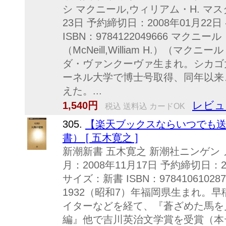
シ マクニール,ウィリアム・H. マス
23日 予約締切日：2008年01月22
ISBN：9784122049666 マク
（McNeill,William H.）（マク
ダ・ヴァンクーヴァ生まれ。シカゴ大
ーネル大学で博士号取得、同年以来
えた。...
レビュ
1,540円
税込 送料込 カードOK
305.
【楽天ブックスならいつでも送
書） [ 五木寛之 ]
新潮新書 五木寛之 新潮社ニンゲン 
月：2008年11月17日 予約締切日：2
サイズ：新書 ISBN：978410610
1932（昭和7）年福岡県生まれ。
イターなどを経て、『蒼ざめた馬を
編』他で吉川英治文学賞を受賞（本