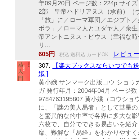
年09月20日 ページ数：224p サイズ：文
2部 皇帝ハドリアヌス（承前）（
「旅」に／ローマ軍団／エジプト／
ポラ」／ローマ人とユダヤ人／余生
帝アントニヌス・ピウス（幸福な時
リ...
レビュー
605円
税込 送料込 カードOK
307.
【楽天ブックスならいつでも送料
娥 ]
黄小娥 サンマーク出版コウ ショウガ
ガ 発行年月：2004年04月 ページ数：
9784763195807 黄小娥（コウシ
に、「謎の美人易者」として彗星の
と驚異的な的中率で各界に多大な影
六枚で、自分でできる易占いを紹介
靡、難解な『易経』をわかりやすく