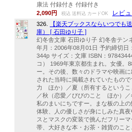
康法 付録付き 付録付き
レビュ
2,090円
税込 送料込 カードOK
326.
【楽天ブックスならいつでも送
庫） [ 石田ゆり子 ]
幻冬舎文庫 石田ゆり子 幻冬舎テンネ
年月：2006年08月01日 予約締切日
344p サイズ：文庫 ISBN：97843
コ） 1969年東京都生まれ。女優。
ー。その後、数々のドラマや映画に
された当時に掲載されていたもので
力 ほか）／夏（所有するというこ
／秋（恋愛／びびのこと ほか）／
私のまいにちですー。まな板の上の
体験、人の優しさが身にしみた真夜
スとマスクの変装で挑んだフリーマ
帯、大好きな本・お茶・雑貨のこと