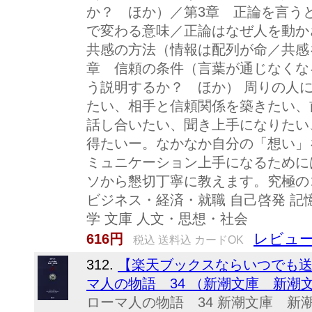
か？ ほか）／第3章 正論を言う
で変わる意味／正論はなぜ人を動
共感の方法（情報は配列が命／共感
章 信頼の条件（言葉が通じなくな
う説明するか？ ほか） 周りの人
たい、相手と信頼関係を築きたい、
話し合いたい、聞き上手になりたい
得たいー。なかなか自分の「想い」
ミュニケーション上手になるために
ソから懇切丁寧に教えます。究極の
ビジネス・経済・就職 自己啓発 記憶
学 文庫 人文・思想・社会
レビュー
616円
税込 送料込 カードOK
312.
【楽天ブックスならいつでも送料
マ人の物語 34 （新潮文庫 新潮文庫）
ローマ人の物語 34 新潮文庫 新潮