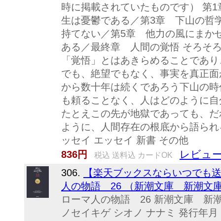
時に掲載されていたものです） 第1
生は憂鬱である／第3章 下山の哲
持てない／第5章 他力の風にまか
ある／最終章 人間の覚悟 そろそ
「覚悟」とはあきらめることであり
でも、絶望でもなく、事実を真正面
から数十年は続くであろう下山の時
も頼ることなく、人はどのように自
たとえこの先が地獄であっても、だ
ように、人間存在の根底から語られる
ッセイ エッセイ 新書 その他
レビュー
836円
税込 送料込 カードOK
306.
【楽天ブックスならいつでも送料
人の物語 26 （新潮文庫 新潮文庫） 
ローマ人の物語 26 新潮文庫 新潮
ノセイキゲ シオノ ナナミ 発行年月：2