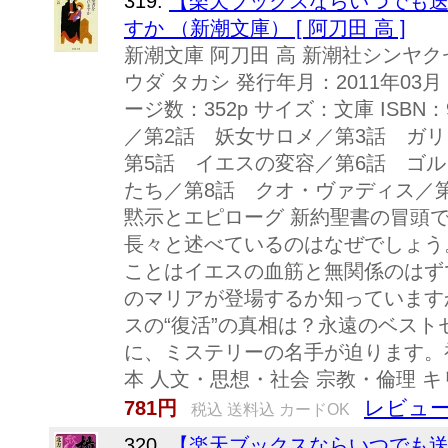
319.
【楽天ブックスならいつでも送
すか （新潮文庫） [ 阿刀田 高 ]
新潮文庫 阿刀田 高 新潮社シンヤ
ウダ タカシ 発行年月：2011年03月
ージ数：352p サイズ：文庫 ISBN：9
／第2話 妖女サロメ／第3話 ガ
第5話 イエスの変容／第6話 ゴ
たち／第8話 クオ・ヴァディス／
黙示とエピローグ 新約聖書の冒頭
長々と述べているのはなぜでしょう
ことはイエスの血筋と無関係のはず
のマリアが登場するか知っています
スの“復活”の真相は？永遠のベス
に、ミステリーの名手が迫ります。
本 人文・思想・社会 宗教・倫理 キ
レビュー
781円
税込 送料込 カードOK
320.
【楽天ブックスならいつでも送料