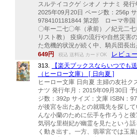
スルテイコクゲ シオノ ナナミ 発行年
2025年09月20日 ページ数：256p 
9784101181844 第2部 ロ
〇年ー二七〇年（承前）／紀元二七
リスト教） 疫病の流行や自然災害
た危機的状況が続く中、騎兵団長出身
レビュー
649円
税込 送料込 カードOK
313.
【楽天ブックスならいつでも送
（ヒーロー文庫） [ 日向夏 ]
ヒーロー文庫 日向夏 主婦の友社ク
ナツ 発行年月：2015年09月30日 予
ジ数：392p サイズ：文庫 ISBN：97
が後宮を出たあとの就職先を探して
んな小蘭のために伝手を作ろうと後
気弱な里樹妃が幽霊を見たという話
く動き出す。一方、翡翠宮では玉葉