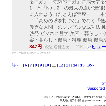
る自分」「強気の自分」に成長する生
1」と「No．2」の最大の違い”最
に入れよう（たとえば禁煙ー「一本
／「高めの球を打つな」でなく「低
優秀な人間」のシンプルな成功法則。
啓発 ビジネス哲学 美容・暮らし・健
容・暮らし・健康・料理 健康 健康
レビュー
847円
税込 送料込 カードOK
データー更新:2026/08/10 20:03:55
前へ
|
6
|
7
|
8
|
9
|
10
|
11
|
12
|
13
|
14
|
15
|
次へ
楽
Support
※当サイトで掲載されている情報は、楽市360の作成者
購入時に楽天市場店舗（www.rakuten.