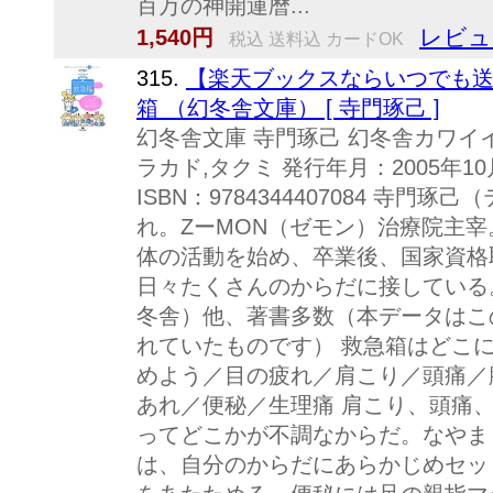
百万の神開運暦...
レビュ
1,540円
税込 送料込 カードOK
315.
【楽天ブックスならいつでも送
箱 （幻冬舎文庫） [ 寺門琢己 ]
幻冬舎文庫 寺門琢己 幻冬舎カワイイ
ラカド,タクミ 発行年月：2005年10
ISBN：9784344407084 寺門琢
れ。ZーMON（ゼモン）治療院主
体の活動を始め、卒業後、国家資格
日々たくさんのからだに接している
冬舎）他、著書多数（本データはこ
れていたものです） 救急箱はどこ
めよう／目の疲れ／肩こり／頭痛／
あれ／便秘／生理痛 肩こり、頭痛
ってどこかが不調なからだ。なやま
は、自分のからだにあらかじめセッ