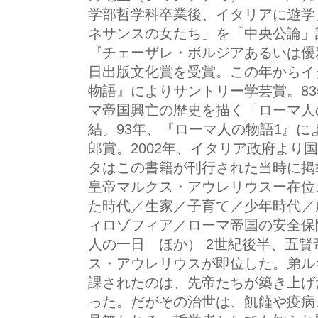
学部哲学科卒業後、イタリアに遊学
ネサンスの女たち」を「中央公論」
『チェーザレ・ボルジアあるいは優雅
日出版文化賞を受賞。この年からイ
物語』によりサントリー学芸賞。83
マ帝国興亡の歴史を描く「ローマ人の
結。93年、『ローマ人の物語1』に
郎賞。2002年、イタリア政府より
タはこの書籍が刊行された当時に掲
皇帝マルクス・アウレリウスー在位
た時代／生家／子育て／少年時代／
ィロゾフィア／ローマ帝国の安全保
人の一日 ほか） 2世紀後半、五
ス・アウレリウスが即位した。弟ル
課されたのは、先帝たちが築き上げ
った。だがその治世は、飢饉や疫病