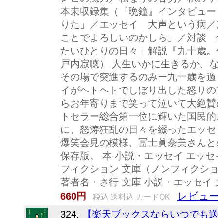
本未収録集（『晩鐘』インタビュー
りた」／エッセイ 大声という病／
ことでよろしいのかしら」／対談 
たいひとりの日々」解説『九十歳。
戸内寂聴） 人生いかに生きるか、
その場で突進するのみー九十歳を過
イがヘトヘトでしぼり出した怒りの
らお年寄りまで笑って泣いて大絶賛
トセラー総合第一位に輝いた国民的
に、怒涛狂乱の日々を綴ったエッセ
爆笑会見の模様、冨士眞奈美さんと
保存版。 本 小説・エッセイ エッセ
フィクション 文庫（ノンフィクショ
著者名・さ行 文庫 小説・エッセイ
レビュー
660円
税込 送料込 カードOK
324.
【楽天ブックスならいつでも送