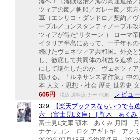
海へ！（海賊退治／海の高速道路／
ツィアの船／帆船／ガレー船／東方
軍（エンリコ・ダンドロ／契約／ヴ
ープル／コンスタンティノープル攻
ツィアが得た“リターン”） ローマ
イタリア半島にあって、一千年もの
続けたヴェネツィア共和国。外交と
し、徹底して共同体の利益を追求し
にして誕生したのか。ヴェネツィア
開ける。「ルネサンス著作集」中の
本 人文・思想・社会 歴史 世界史 
レビュー
605円
税込 送料込 カードOK
329.
【楽天ブックスならいつでも
六 （富士見L文庫） [ 顎木 あくみ 
富士見L文庫 顎木 あくみ 月岡 月
ナケッコン ロク アギトギ アクミ
2022年07月15日 予約締切日：2022