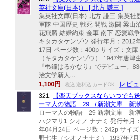
英社文庫(日本)） [ 北方 謙三 ]
集英社文庫(日本) 北方 謙三 集英社
軍隊 中国歴史 戦死 開戦 激闘 梁山
花飛麟 結婚約束 金軍 南下 恋愛戦
キタカタケンゾウ 発行年月：2012年
17日 ページ数：400p サイズ：文庫 IS
（キタカタケンゾウ） 1947年唐津
『弔鐘はるかなり』でデビュー。8
治文学新人...
レビュ
1,100円
税込 送料込 カードOK
321.
【楽天ブックスならいつでも送料
ーマ人の物語 29 （新潮文庫 新潮文
ローマ人の物語 29 新潮文庫 新潮
ハジマリ1 シオノ ナナミ 発行年月：2
年04月24日 ページ数：242p サイズ：文
野七生（シオノナナミ） 1937年7