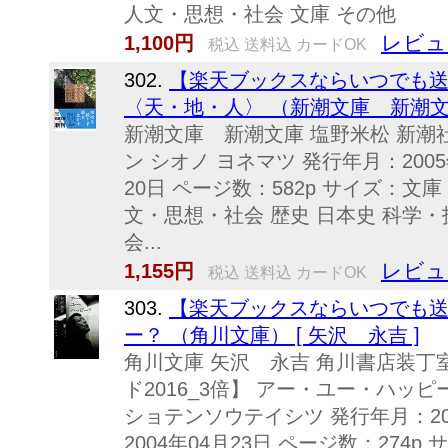
人文・思想・社会 文庫 その他
レビュ
1,100円
税込 送料込 カードOK
302.
【楽天ブックスならいつでも送
〈天・地・人〉 （新潮文庫 新潮文庫）
新潮文庫 新潮文庫 塩野米松 新
ン シオノ ヨネマツ 発行年月：2005
20日 ページ数：582p サイズ：文庫 IS
文・思想・社会 歴史 日本史 科学・
会...
レビュ
1,155円
税込 送料込 カードOK
303.
【楽天ブックスならいつでも送
ー？ （角川文庫） [ 矢沢 永吉 ]
角川文庫 矢沢 永吉 角川書店装丁室 
ド2016_3倍】 アー・ユー・ハッ
ショテンソウテイシツ 発行年月：20
2004年04月23日 ページ数：274p 