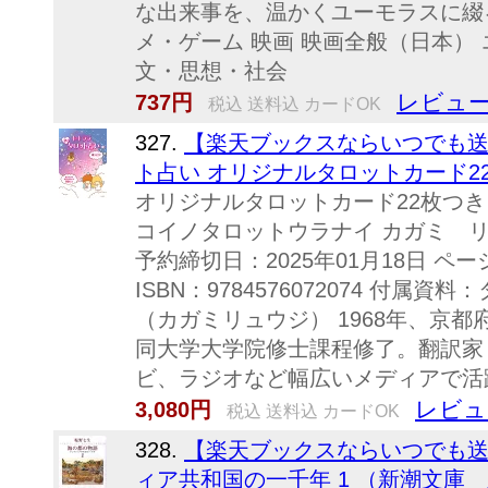
な出来事を、温かくユーモラスに綴
メ・ゲーム 映画 映画全般（日本） 
文・思想・社会
レビュー
737円
税込 送料込 カードOK
327.
【楽天ブックスならいつでも送
ト占い オリジナルタロットカード22枚
オリジナルタロットカード22枚つき
コイノタロットウラナイ カガミ リュ
予約締切日：2025年01月18日 ペー
ISBN：9784576072074 付属
（カガミリュウジ） 1968年、京
同大学大学院修士課程修了。翻訳家
ビ、ラジオなど幅広いメディアで活躍
レビュ
3,080円
税込 送料込 カードOK
328.
【楽天ブックスならいつでも送
ィア共和国の一千年 1 （新潮文庫 新