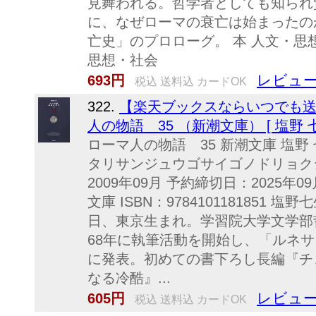
見舞われる。哲学者としても知られ
に、なぜローマの衰亡は始まったの
亡史」のプロローグ。 本 人文・思想
思想・社会
レビュー
693円
税込 送料込 カードOK
322.
【楽天ブックスならいつでも送料
人の物語 35 （新潮文庫） [ 塩野 七
ローマ人の物語 35 新潮文庫 塩野
タリサンジュウゴサイゴノドリョクジ
2009年09月 予約締切日：2025年0
文庫 ISBN：9784101181851 
日、東京生まれ。学習院大学文学部
68年に執筆活動を開始し、「ルネ
に発表。初めての書下ろし長編『チ
なる冷酷』...
レビュー
605円
税込 送料込 カードOK