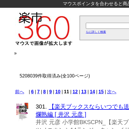
マウスポインタを合わせると商
らに詳しく検索
»
5208039件取得済み(全100ページ)
前へ
|
6
|
7
|
8
|
9
|
10
|
11
|
12
|
13
|
14
|
15
|
次へ
301.
【楽天ブックスならいつでも送料
爛熟編 [ 井沢 元彦 ]
井沢 元彦 小学館BKSCPN_【楽天