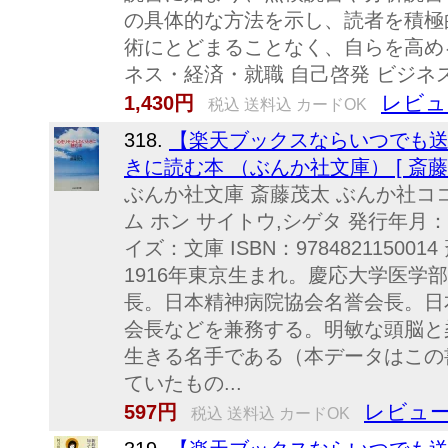
の具体的な方法を示し、読者を積極
術にとどまることなく、自らを高め
ネス・経済・就職 自己啓発 ビジネ
レビュ
1,430円
税込 送料込 カードOK
318.
【楽天ブックスならいつでも送
きに読む本 （ぶんか社文庫） [ 斎藤
ぶんか社文庫 斎藤茂太 ぶんか社ココ
ム ホン サイトウ,シゲタ 発行年月：2
イズ：文庫 ISBN：9784821150
1916年東京生まれ。慶応大学医学
長。日本精神病院協会名誉会長。日
会長などを兼務する。明敏な頭脳と
生きる名手である（本データはこの
ていたもの...
レビュー
597円
税込 送料込 カードOK