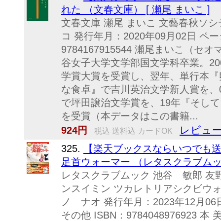
れた （文春文庫） [ 瀬尾 まいこ ]
文春文庫 瀬尾 まいこ 文藝春秋ソシ
コ 発行年月：2020年09月02日 ペー
9784167915544 瀬尾まいこ（
谷女子大学文学部国文学科卒業。20
学賞大賞を受賞し、翌年、単行本『
な食卓』で吉川英治文学新人賞を、0
で坪田譲治文学賞を、19年『そし
を受賞（本データはこの書籍...
レビュー
924円
税込 送料込 カードOK
325.
【楽天ブックスならいつでも送
足首ウォーマー （レタスクラブムック
レタスクラブムック 池谷 敏郎 友野
ンスイミン ツカレトリアシクビウォ
ノ ナオ 発行年月：2023年12月0
その他 ISBN：978404897692