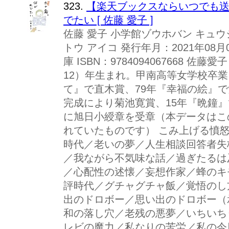
323.
【楽天ブックスならいつでも送
でたい [ 佐藤 愛子 ]
佐藤 愛子 小学館ゾウホバン キュ
トウ アイコ 発行年月：2021年08月
庫 ISBN：9784094067668 佐
12）年生まれ。甲南高等女学校卒業
て』で直木賞、79年『幸福の絵』で
完成により菊池寛賞、15年『晩鐘』
に旭日小綬章を受章（本データはこ
れていたものです） こみ上げる憤
時代／老いの夢／人生相談回答者失
／我ながら不気味な話／過ぎたるは
／心配性の述懐／妄想作家／蜂のキ
評時代／グチャグチャ飯／覚悟のし
出のドロボー／思い出のドロボー（
和の落し穴／老残の悪夢／いちいち
レビの魔力／私なりの苦労／私の今