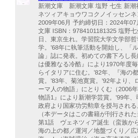
新潮文庫 新潮文庫 塩野 七生 新
ネツィアキョウワコクノイッセンネン
2009年06月 予約締切日：2024年0
文庫 ISBN：9784101181325 
日、東京生れ。学習院大学文学部哲
学。’68年に執筆活動を開始し、「
論」誌に発表。初めての書下ろし長
は優雅なる冷酷』により1970年度
らイタリアに住む。’82年、『海の
賞。’83年、菊池寛賞。’92年より
ーマ人の物語」にとりくむ（2006年
物語1』により新潮学芸賞。’99年、
政府より国家功労勲章を授与される。
（本データはこの書籍が刊行された
第1話 ヴェネツィア誕生（蛮族か
海の上の都／運河／地盤づくり／