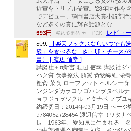
武大津店」で「女による女のための
近賞をトリプル受賞。’23年同作を
でデビュー。静岡書店大賞小説部門
など多くの賞に輝き話題とな...
レビュー
693円
税込 送料込 カードOK
309.
【楽天ブックスならいつでも送
飯」を食べるな 肉・卵・チーズが
書） [ 渡辺 信幸 ]
講談社＋α新書 渡辺 信幸 講談社ダ
パク質 食事療法 脂質 食物繊維 栄
粗食 菜食 ローファット ヘルシー食 
ンジンダカラコソゴハンヲタベルナ
ョウジュヲツクル アタナベ ノブユキ 
約締切日：2014年03月19日 ページ数
9784062728454 渡辺信幸（ワ
長。1963年、愛知県に生まれる。
の中部徳洲会病院に入職。その後の