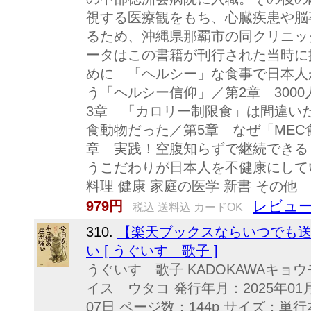
視する医療観をもち、心臓疾患や脳
るため、沖縄県那覇市の同クリニッ
ータはこの書籍が刊行された当時に
めに 「ヘルシー」な食事で日本人
う「ヘルシー信仰」／第2章 300
3章 「カロリー制限食」は間違い
食動物だった／第5章 なぜ「MEC
章 実践！空腹知らずで継続できる
うこだわりが日本人を不健康にして
料理 健康 家庭の医学 新書 その他
レビュー
979円
税込 送料込 カードOK
310.
【楽天ブックスならいつでも送
い [ うぐいす 歌子 ]
うぐいす 歌子 KADOKAWAキョ
イス ウタコ 発行年月：2025年01月
07日 ページ数：144p サイズ：単行本 I