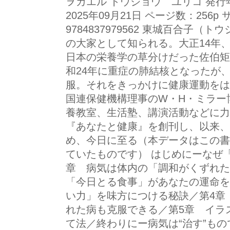
ヲカエル トウジョウ ユリコ 発行年
2025年09月21日 ページ数：256p
9784837979562 東城百合子
の大家として知られる。大正14年
日本の栄養学の草分けだった佐伯矩
和24年に重症の肺結核となったが
服。それをきっかけに健康運動をは
国連保健機構理事のW・H・ミラー
養教室、生活塾、講演活動などに力
『あなたと健康』を創刊し、以来、
め、今日に至る（本データはこの書
ていたものです） はじめにーなぜ
章 病気は体内の「調和がくずれ
「今日とる食事」があなたの運命を
い力」を味方につける秘訣／第4章
れた病も克服できる／第5章 イラ
て法／終わりにー病気は“治す”もの