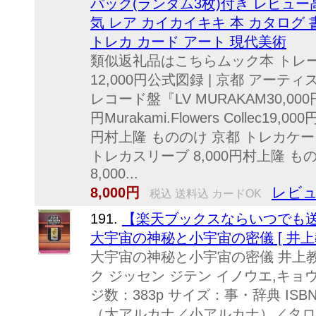
パック(ランダム3枚)付き レビュー
気 レア カイカイキキ 本 カタログ
トレカ カード アート 現代美術
類似返礼品はこちらムック本 トレ
12,000円公式図録 | 京都 アーティスト
レコード盤『LV MURAKAM30,000円Mura
円Murakami.Flowers Collec19,000円
円村上隆 もののけ 京都 トレカケース
トレカスリーブ 8,000円村上隆 も
8,000...
レビュ
8,000円
税込 送料込 カードOK
191.
【楽天ブックスならいつでも送
大宇宙の神秘と小宇宙の密儀 [ 井上教
大宇宙の神秘と小宇宙の密儀 井上教
ク ジッセン ジテン イノウエ,キョウ
ジ数：383p サイズ：事・辞典 ISBN
（大アルカナ／小アルカナ）／タロ