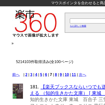
マウスポインタを合わせると商
らに詳しく検索
»
5214103件取得済み(全100ページ)
前へ
|
2
|
3
|
4
|
5
|
6
|
7
|
8
|
9
|
10
|
11
|
次へ
181.
【楽天ブックスならいつでも送
える （知的生きかた文庫） [ 東城 
知的生きかた文庫 東城 百合子 