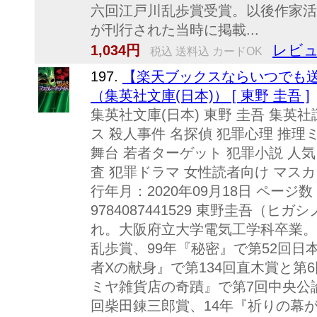
六回江戸川乱歩賞受賞。以後作家活
が刊行された当時に掲載...
レビュ
1,034円
税込 送料込 カードOK
197.
【楽天ブックスならいつでも送
（集英社文庫(日本)） [ 東野 圭吾 ]
集英社文庫(日本) 東野 圭吾 集英
ス 殺人事件 名探偵 犯罪心理 推理
舞台 若者ターゲット 犯罪小説 人気
査 犯罪ドラマ 女性読者向け マスカ
行年月：2020年09月18日 ページ数：
9784087441529 東野圭吾（ヒガ
れ。大阪府立大学電気工学科卒業。
乱歩賞、99年『秘密』で第52回日
者Xの献身』で第134回直木賞と第
ミヤ雑貨店の奇蹟』で第7回中央公論
回柴田錬三郎賞、14年『祈りの幕