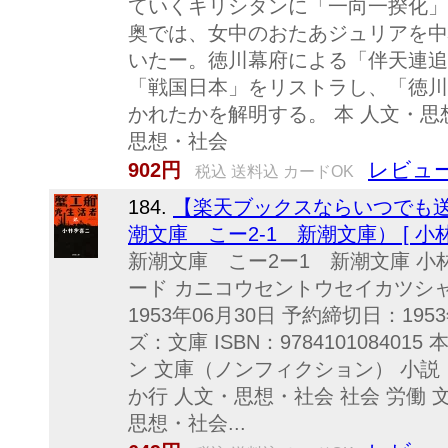
ていくキリシタンに「一向一揆化」
奥では、女中のおたあジュリアを中
いたー。徳川幕府による「伴天連追
「戦国日本」をリストラし、「徳川
かれたかを解明する。 本 人文・思想
思想・社会
レビュー
902円
税込 送料込 カードOK
184.
【楽天ブックスならいつでも送
潮文庫 こー2-1 新潮文庫） [ 小林
新潮文庫 こー2ー1 新潮文庫 小
ード カニコウセントウセイカツシャ
1953年06月30日 予約締切日：195
ズ：文庫 ISBN：97841010840
ン 文庫（ノンフィクション） 小説
か行 人文・思想・社会 社会 労働 
思想・社会...