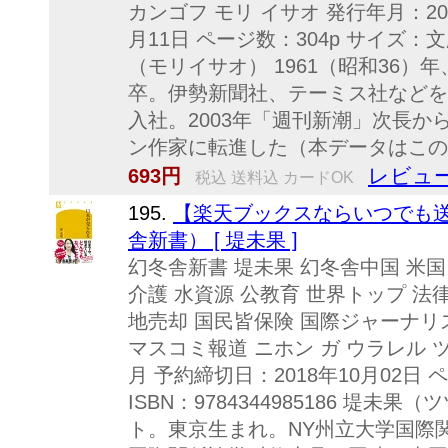
カンゴフ モリ イサオ 発行年月：200
月11日 ページ数：304p サイズ：文庫 
（モリイサオ） 1961（昭和36
卒。伊勢新聞社、テーミス社などを経
入社。2003年「週刊新潮」次長
ン作家に転進した（本データはこの書
レビュー
693円
税込 送料込 カードOK
195.
【楽天ブックスならいつでも送
舎新書） [ 堤未果 ]
幻冬舎新書 堤未果 幻冬舎中国 米国
介護 水資源 公教育 世界トップ 法
地売却 国民皆保険 国際ジャーナリ
マスコミ報道 ニホン ガ ウラレル ツ
月 予約締切日：2018年10月02日 
ISBN：9784344985186 堤
ト。東京生まれ。NY州立大学国際