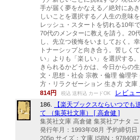
手が届く夢をかなえる／絶対にあき
しいことを選択する／人生の意味を
レッシュ・スタートを切れる10年
70代のメンターに教えを請う。2
し、先立つ後悔をいましておく。幸
トナーシップと向き合う。苦しくて
い」よりも「楽しい」を選択する。
きられるかどうかは、今日からの生
文・思想・社会 宗教・倫理 倫理学
方・リラクゼーション 生き方 文庫
レビュー
814円
税込 送料込 カードOK
186.
【楽天ブックスならいつでも送
て （集英社文庫） [ 高倉健 ]
集英社文庫 高倉健 集英社アナタ ニ
発行年月：1993年08月 予約締切日：
205p サイズ：文庫 ISBN：9784