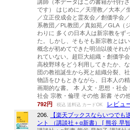
講師（本データはこの書籍が刊行さ
です） はじめに／天理教／大本／
／立正佼成会と霊友会／創価学会／
系教団／PL教団／真如苑／GLA
わりに 多くの日本人は新宗教をず
た。しかし、そもそも新宗教とはい
概念が初めてできた明治以後それが
れていない。超巨大組織・創価学会
高校野球をどう利用してきたか、な
団の教祖誕生から死と組織分裂、社
物語をひもときながら、日本人の精
画期的な書。 本 人文・思想・社会
社会 宗教・倫理 その他 新書 その
レビュー
792円
税込 送料込 カードOK
206.
【楽天ブックスならいつでも送
ント （講談社＋α新書） [ 熊谷 早智