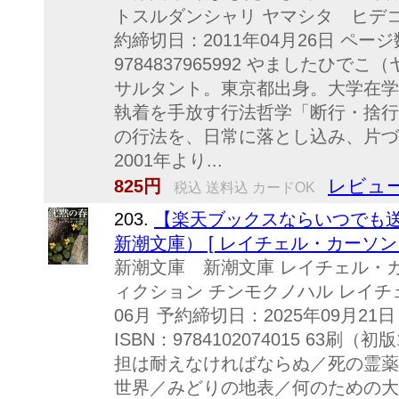
トスルダンシャリ ヤマシタ ヒデコ 発
約締切日：2011年04月26日 ページ
9784837965992 やましたひ
サルタント。東京都出身。大学在学
執着を手放す行法哲学「断行・捨行
の行法を、日常に落とし込み、片づ
2001年より...
レビュー
825円
税込 送料込 カードOK
203.
【楽天ブックスならいつでも
新潮文庫） [ レイチェル・カーソン 
新潮文庫 新潮文庫 レイチェル・
ィクション チンモクノハル レイチェ
06月 予約締切日：2025年09月21
ISBN：9784102074015 63刷
担は耐えなければならぬ／死の霊薬
世界／みどりの地表／何のための大