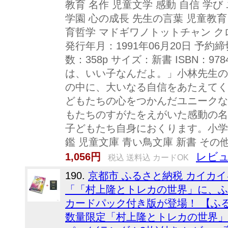
教育 名作 児童文学 感動 自信 学び
学園 心の成長 先生の言葉 児童教育
育哲学 マドギワノトットチャン ク
発行年月：1991年06月20日 予約締
数：358p サイズ：新書 ISBN：978
は、いい子なんだよ。」小林先生の
の中に、大いなる自信をあたえてく
どもたちの心をつかんだユニークな
もたちのすがたをえがいた感動の名
子どもたち自身におくります。小学
鑑 児童文庫 青い鳥文庫 新書 その
レビュ
1,056円
税込 送料込 カードOK
190.
京都市 ふるさと納税 カイカ
「「村上隆とトレカの世界」に、ふ
カードパック付き版が登場！ 【ふ
数量限定「村上隆とトレカの世界」