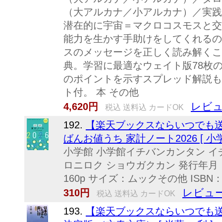
（大アルカナ／小アルカナ）／実践
潜在的に宇宙＝マクロコスモスと交
能力を生かす手助けをしてくれるの
スのメッセージを正しく読み解くこ
典。学習に最適なウェイト版78枚
のポイントを示すスプレッド解説も
ト付。 本 その他
レビュ
4,620円
税込 送料込 カードOK
192.
【楽天ブックスならいつでも送
ばんお値うち 家計ノート2026 [ 小学
小学館 小学館イチバンカンタン イ
ロニロク ショウガクカン 発行年月：2
160p サイズ：ムックその他 ISBN：97
レビュー
310円
税込 送料込 カードOK
193.
【楽天ブックスならいつでも送