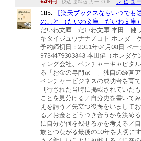
レビュー
649円
税込 送料込 カードOK
185.
【楽天ブックスならいつでも送
のこと （だいわ文庫 だいわ文庫） [
だいわ文庫 だいわ文庫 本田 健
キタイジュウナナノコト ホンダ ケン
予約締切日：2011年04月08日 ペー
9784479303343 本田健（ホ
ィング会社、ベンチャーキャピタル
る「お金の専門家」。独自の経営ア
ベンチャービジネスの成功者を育て
刊行された当時に掲載されていたも
ことを見分ける／自分史を書いてみ
えを請う／先立つ後悔をいましてお
る／お金とどうつき合うかを決める
に自分が何を残せるかを考える／自
族とつながる最後の10年を大切に
う／新しいことに挑戦する／現在の