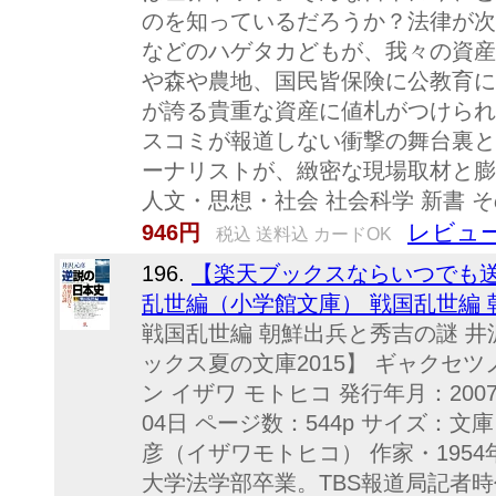
のを知っているだろうか？法律が次
などのハゲタカどもが、我々の資産
や森や農地、国民皆保険に公教育に
が誇る貴重な資産に値札がつけられ
スコミが報道しない衝撃の舞台裏と
ーナリストが、緻密な現場取材と膨
人文・思想・社会 社会科学 新書 
レビュー
946円
税込 送料込 カードOK
196.
【楽天ブックスならいつでも送
乱世編（小学館文庫） 戦国乱世編 朝
戦国乱世編 朝鮮出兵と秀吉の謎 井沢
ックス夏の文庫2015】 ギャクセ
ン イザワ モトヒコ 発行年月：2007
04日 ページ数：544p サイズ：文庫 I
彦（イザワモトヒコ） 作家・195
大学法学部卒業。TBS報道局記者時