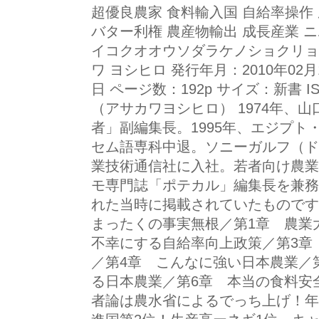
超優良農家 食料輸入国 自給率操作
バター利権 農産物輸出 成長産業 
イコクオオウソダラケノショクリョ
ワ ヨシヒロ 発行年月：2010年02月
日 ページ数：192p サイズ：新書 ISB
（アサカワヨシヒロ） 1974年、
者」副編集長。1995年、エジプ
セム語専科中退。ソニーガルフ（ド
業技術通信社に入社。若者向け農業誌
モ専門誌「ポテカル」編集長を兼務
れた当時に掲載されていたものです
まったくの事実無根／第1章 農業
不幸にする自給率向上政策／第3章
／第4章 こんなに強い日本農業／
る日本農業／第6章 本当の食料安
者論は農水省によるでっち上げ！年