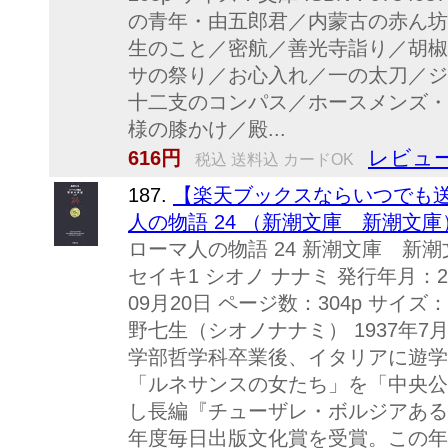
の青年・由五郎君／内蒙古の赤ん坊
生のこと／密航／善光寺詣り／胡椒
サの祭り／お心入れ／一の太刀／ジ
十二支のコンパス／ホースメンズ・
様の膝かけ／殿...
レビュー
616円
税込 送料込 カードOK
187.
【楽天ブックスならいつでも送
人の物語 24 （新潮文庫 新潮文庫） 
ローマ人の物語 24 新潮文庫 新潮
セイキ1 シオノ ナナミ 発行年月：20
09月20日 ページ数：304p サイズ：文庫
野七生（シオノナナミ） 1937年
学部哲学科卒業後、イタリアに遊学
「ルネサンスの女たち」を「中央公
し長編『チューザレ・ボルジアある
年度毎日出版文化賞を受賞。この年