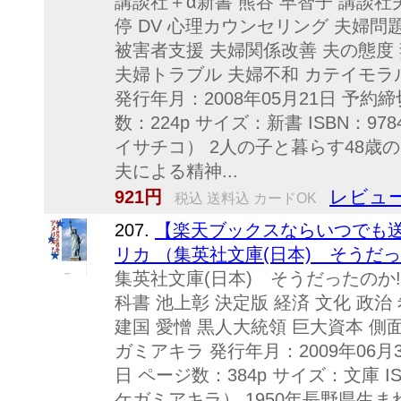
講談社＋α新書 熊谷 早智子 講談社
停 DV 心理カウンセリング 夫婦問
被害者支援 夫婦関係改善 夫の態度
夫婦トラブル 夫婦不和 カテイモラ
発行年月：2008年05月21日 予約締
数：224p サイズ：新書 ISBN：97
イサチコ） 2人の子と暮らす48歳
夫による精神...
レビュー
921円
税込 送料込 カードOK
207.
【楽天ブックスならいつでも送
リカ （集英社文庫(日本) そうだったの
集英社文庫(日本) そうだったのか!
科書 池上彰 決定版 経済 文化 政治
建国 愛憎 黒人大統領 巨大資本 側
ガミアキラ 発行年月：2009年06月3
日 ページ数：384p サイズ：文庫 ISB
ケガミアキラ） 1950年長野県生まれ