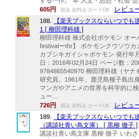
する一作。 本 人文・思想・社会 歴
レビュー
605円
税込 送料込 カードOK
188.
【楽天ブックスならいつでも送
1 [ 柳田理科雄 ]
柳田理科雄 株式会社ポケモン オーバー
festivalーthr】 ポケモンクウ
カブシキガイシャポケモン 発行年月：
日：2016年02月24日 ページ数：20
9784865540970 柳田理科雄
研究員。1961年、鹿児島種子島出
マンガやアニメの世界を科学的に検
ュー...
レビュー
726円
税込 送料込 カードOK
189.
【楽天ブックスならいつでも送
（講談社青い鳥文庫） [ 黒柳 徹子 ]
講談社青い鳥文庫 黒柳 徹子 いわさ