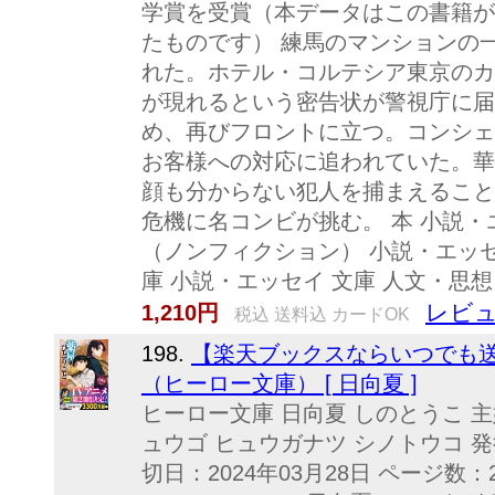
学賞を受賞（本データはこの書籍が
たものです） 練馬のマンションの
れた。ホテル・コルテシア東京のカ
が現れるという密告状が警視庁に届
め、再びフロントに立つ。コンシェ
お客様への対応に追われていた。華
顔も分からない犯人を捕まえること
危機に名コンビが挑む。 本 小説・
（ノンフィクション） 小説・エッセ
庫 小説・エッセイ 文庫 人文・思
レビュ
1,210円
税込 送料込 カードOK
198.
【楽天ブックスならいつでも送
（ヒーロー文庫） [ 日向夏 ]
ヒーロー文庫 日向夏 しのとうこ 
ュウゴ ヒュウガナツ シノトウコ 発行
切日：2024年03月28日 ページ数：2