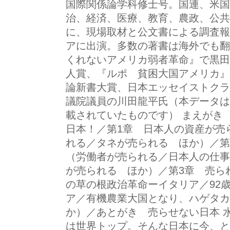
国際関係論学科修士号。国連、米国
治、経済、医療、教育、農政、公共
に、現場取材と公文書による調査報
アに出演。多数の著書は海外でも翻
くれないアメリカ弱者革命』で黒田
人賞、『ルポ 貧困大国アメリカ』
論新書大賞、日本エッセイストクラ
議院議員の川田龍平氏（本データは
載されていたものです） まえがき
日本！／第1章 日本人の資産が売
れる／タネが売られる ほか）／第
（労働者が売られる／日本人の仕事
が売られる ほか）／第3章 売ら
の草の根政治革命ーイタリア／92
ア／有機農業大国となり、ハゲタカ
か）／あとがき 売らせない日本 
は世界トップ。そんな日本に今、と