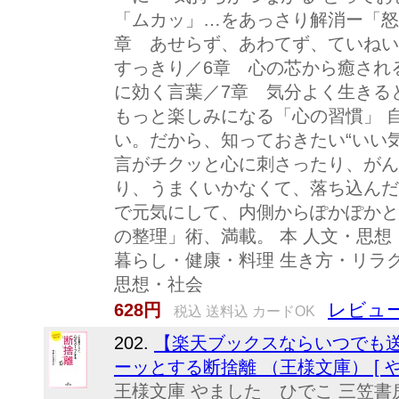
「ムカッ」…をあっさり解消ー「怒
章 あせらず、あわてず、ていねい
すっきり／6章 心の芯から癒され
に効く言葉／7章 気分よく生きる
もっと楽しみになる「心の習慣」 
い。だから、知っておきたい“いい
言がチクッと心に刺さったり、がん
り、うまくいかなくて、落ち込んだ
で元気にして、内側からぽかぽかと
の整理」術、満載。 本 人文・思想
暮らし・健康・料理 生き方・リラク
思想・社会
レビュー
628円
税込 送料込 カードOK
202.
【楽天ブックスならいつでも送
ーッとする断捨離 （王様文庫） [ 
王様文庫 やました ひでこ 三笠