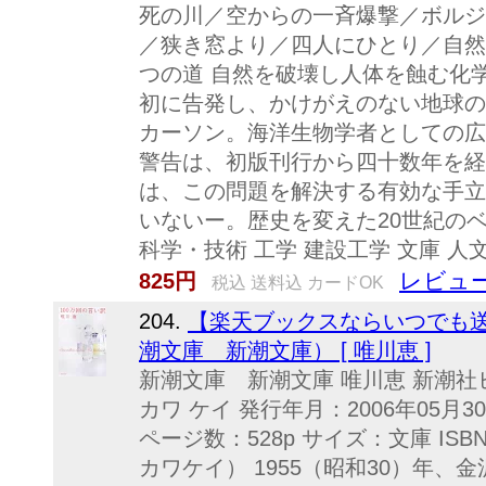
死の川／空からの一斉爆撃／ボルジ
／狭き窓より／四人にひとり／自然
つの道 自然を破壊し人体を蝕む化
初に告発し、かけがえのない地球の
カーソン。海洋生物学者としての広
警告は、初版刊行から四十数年を経
は、この問題を解決する有効な手立
いないー。歴史を変えた20世紀の
科学・技術 工学 建設工学 文庫 人
レビュー
825円
税込 送料込 カードOK
204.
【楽天ブックスならいつでも送料
潮文庫 新潮文庫） [ 唯川恵 ]
新潮文庫 新潮文庫 唯川恵 新潮社
カワ ケイ 発行年月：2006年05月3
ページ数：528p サイズ：文庫 ISBN
カワケイ） 1955（昭和30）年