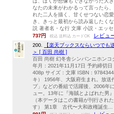
は、ぼくが想像もできなかった大き
なたの未来がわかるって言ったら、
れた二人を描く、甘くせつない恋愛
き、きっと最初から読み返したくなる
説 著者名・な行 文庫 小説・エッセ
レビュー
737円
税込 送料込 カードOK
200.
【楽天ブックスならいつでも送
＞ [ 百田 尚樹 ]
百田 尚樹 幻冬舎シンバンニホンコ
年月：2021年11月17日 予約締切日
408p サイズ：文庫 ISBN：9784
キ） 1956年、大阪府生まれ。放
プ」などの番組で活躍後、2006年
ュー。13年に『海賊とよばれた男
（本データはこの書籍が刊行された
す） 第1章 古代〜大和政権誕生...