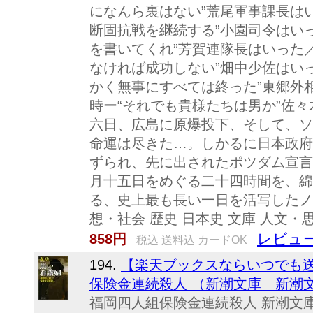
になんら裏はない”荒尾軍事課長は
断固抗戦を継続する”小園司令はい
を書いてくれ”芳賀連隊長はいった
なければ成功しない”畑中少佐はい
かく無事にすべては終った”東郷外
時ー“それでも貴様たちは男か”佐々
六日、広島に原爆投下、そして、ソ
命運は尽きた…。しかるに日本政府
ずられ、先に出されたポツダム宣言
月十五日をめぐる二十四時間を、綿
る、史上最も長い一日を活写したノ
想・社会 歴史 日本史 文庫 人文・
レビュー
858円
税込 送料込 カードOK
194.
【楽天ブックスならいつでも送
保険金連続殺人 （新潮文庫 新潮文庫）
福岡四人組保険金連続殺人 新潮文庫