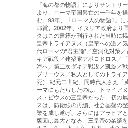
『海の都の物語』によりサントリー
より、ローマ帝国興亡の一千年を描
む。93年、『ローマ人の物語1』に
郎賞。2002年、イタリア政府よ
タはこの書籍が刊行された当時に掲
皇帝トライアヌス（皇帝への道／気
代ローマの“君主論”／空洞化対策
キア戦役／建築家アポロドロス／「
海へ／第二次ダキア戦没／凱旋／戦
プリニウス／私人としてのトライア
死） 紀元二世紀、同時代人さえ「
ーマにもたらしたのは、トライアヌ
ス・ピウスの三皇帝だった。初の属
スは、防衛線の再編、社会基盤の整
業を成し遂げ、さらにはアラビアと
版図は最大となる。三皇帝の業績を