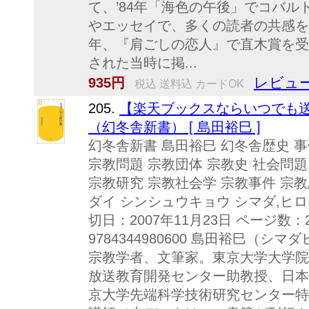
て、’84年「海色の午後」でコバ
やエッセイで、多くの読者の共感を集
年、『肩ごしの恋人』で直木賞を受
された当時に掲...
レビュー
935円
税込 送料込 カードOK
205.
【楽天ブックスならいつでも送
（幻冬舎新書） [ 島田裕巳 ]
幻冬舎新書 島田裕巳 幻冬舎歴史 事
宗教問題 宗教団体 宗教史 社会問題
宗教研究 宗教社会学 宗教事件 宗教
ダイ シンシュウキョウ シマダ,ヒロミ
切日：2007年11月23日 ページ数：2
9784344980600 島田裕巳（シ
宗教学者、文筆家。東京大学大学院
放送教育開発センター助教授、日本
京大学先端科学技術研究センター特