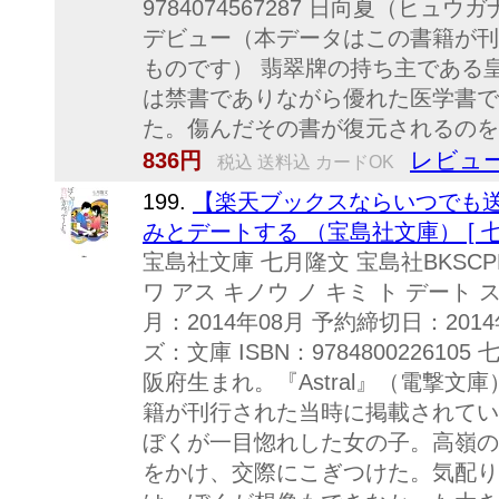
9784074567287 日向夏（ヒ
デビュー（本データはこの書籍が刊
ものです） 翡翠牌の持ち主である
は禁書でありながら優れた医学書で
た。傷んだその書が復元されるのを待
レビュー
836円
税込 送料込 カードOK
199.
【楽天ブックスならいつでも送
みとデートする （宝島社文庫） [ 七
宝島社文庫 七月隆文 宝島社BKSCPN_【b
ワ アス キノウ ノ キミ ト デート
月：2014年08月 予約締切日：2014
ズ：文庫 ISBN：97848002261
阪府生まれ。『Astral』（電撃
籍が刊行された当時に掲載されてい
ぼくが一目惚れした女の子。高嶺の
をかけ、交際にこぎつけた。気配り