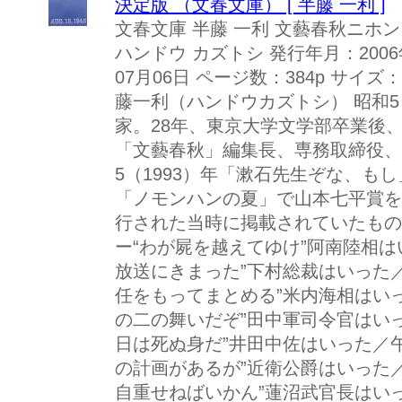
決定版 （文春文庫） [ 半藤 一利 ]
文春文庫 半藤 一利 文藝春秋ニホ
ハンドウ カズトシ 発行年月：2006
07月06日 ページ数：384p サイズ：文庫
藤一利（ハンドウカズトシ） 昭和5
家。28年、東京大学文学部卒業後
「文藝春秋」編集長、専務取締役、
5（1993）年「漱石先生ぞな、も
「ノモンハンの夏」で山本七平賞を
行された当時に掲載されていたもの
ー“わが屍を越えてゆけ”阿南陸相は
放送にきまった”下村総裁はいった
任をもってまとめる”米内海相はい
の二の舞いだぞ”田中軍司令官はい
日は死ぬ身だ”井田中佐はいった／
の計画があるが”近衛公爵はいった
自重せねばいかん”蓮沼武官長はい