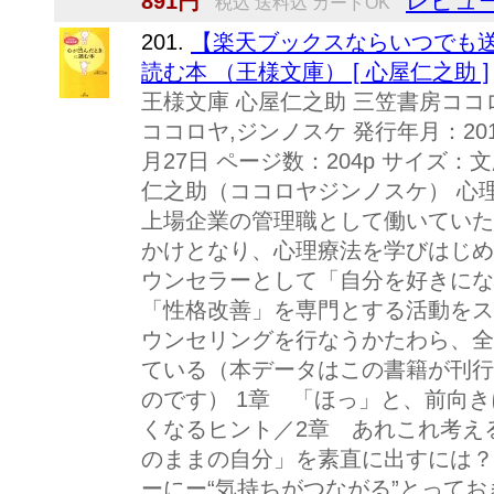
レビュー
891円
税込 送料込 カードOK
201.
【楽天ブックスならいつでも送
読む本 （王様文庫） [ 心屋仁之助 ]
王様文庫 心屋仁之助 三笠書房ココロ
ココロヤ,ジンノスケ 発行年月：201
月27日 ページ数：204p サイズ：文庫 
仁之助（ココロヤジンノスケ） 心
上場企業の管理職として働いていた
かけとなり、心理療法を学びはじめ
ウンセラーとして「自分を好きにな
「性格改善」を専門とする活動をス
ウンセリングを行なうかたわら、全
ている（本データはこの書籍が刊行
のです） 1章 「ほっ」と、前向
くなるヒント／2章 あれこれ考え
のままの自分」を素直に出すには？
ーにー“気持ちがつながる”とって