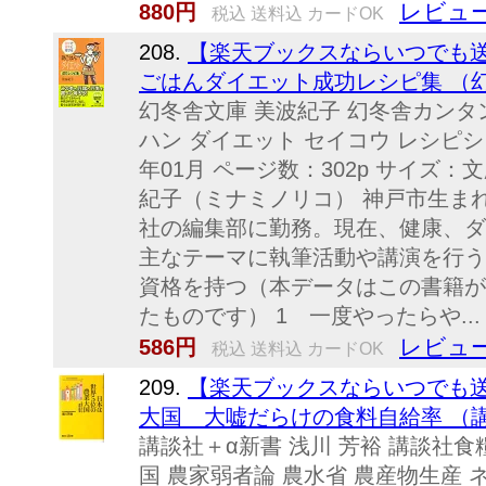
レビュー
880円
税込 送料込 カードOK
208.
【楽天ブックスならいつでも送
ごはんダイエット成功レシピ集 （幻冬
幻冬舎文庫 美波紀子 幻冬舎カンタン
ハン ダイエット セイコウ レシピシ 
年01月 ページ数：302p サイズ：文庫 
紀子（ミナミノリコ） 神戸市生ま
社の編集部に勤務。現在、健康、ダ
主なテーマに執筆活動や講演を行う
資格を持つ（本データはこの書籍が
たものです） 1 一度やったらや...
レビュー
586円
税込 送料込 カードOK
209.
【楽天ブックスならいつでも送
大国 大嘘だらけの食料自給率 （講談
講談社＋α新書 浅川 芳裕 講談社食
国 農家弱者論 農水省 農産物生産 