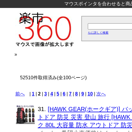
マウスポインタを合わせると商
らに詳しく検索
»
52510件取得済み(全100ページ)
前へ
|
1
|
2
|
3
|
4
|
5
|
6
|
7
|
8
|
9
|
10
|
次へ
31.
[HAWK GEAR(ホークギア)] 
トドア 防災 災害 登山 旅行 [HAWK
ク 80L 大容量 防水 アウトドア 防