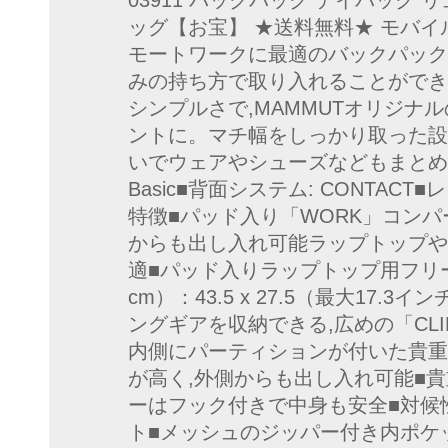
03911 バックパック デイパック 
ッグ【お宝】 ★送料無料★ モバイ
モートワークに最適のバックパック
みの持ち方で取り入れることができ
シンプルさで,MAMMUTオリジナ
ントに。マチ幅をしっかり取った設
いでウェアやシューズなどもまとめ
Basic■背面システム: CONTACT■
特徴■パッド入り「WORK」コンパ
からも出し入れ可能ラップトップや
適■パッド入りラップトップ用フリ
cm）：43.5 x 27.5（最大17.
ングギアを収納できる,広めの「CL
内側にパーティションが付いた貴重
が高く,外側からも出し入れ可能■
ーはフック付きで中身も安全■対候
ト■メッシュのジッパー付き内ポケ