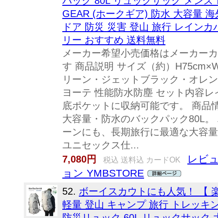
パック 80L リュックサック メンズ
GEAR (ホークギア) 防水 大容量
ドア 防災 災害 登山 旅行 レインカ
リー おすすめ 送料無料
メーカー希望小売価格はメーカーカ
す 商品説明 サイズ（約）H75cm×W
リーン・ジェットブラック・オレン
ヨーテ 性能防水防塵 セット内容レ
底ポケットに収納可能です。 商品情報
大容量・防水のバックパック80L。
ーンにも、長期旅行に最適な大容量
ユニセックス仕...
レビュ
7,080円
税込 送料込 カードOK
ョン YMBSTORE
52.
ボーイスカウトにも人気！ 【 
軽量 登山 キャンプ 旅行 トレッキ
防災リュック 60L リュックサック 