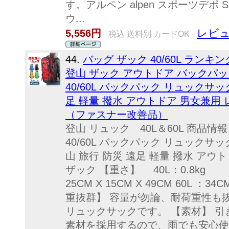
す。アルペン alpen スポーツデポ 
ウ...
レビュ
5,556円
税込 送料別 カードOK
44.
バッグ ザック 40/60L ランキ
登山 ザック アウトドア バックパッ
40/60L バックパック リュックサッ
足 軽量 撥水 アウトドア 男女兼用
（ファスナー改善品）
登山 リュック 40L＆60L 商品情
40/60L バックパック リュックサ
山 旅行 防災 遠足 軽量 撥水 アウ
ザック 【重さ】 40L：0.8kg 6
25CM X 15CM X 49CM 60L ：3
重抜群】 容量が勿論、耐荷重性も
リュックサックです。 【素材】 
素材を採用するので、雨でも安心使