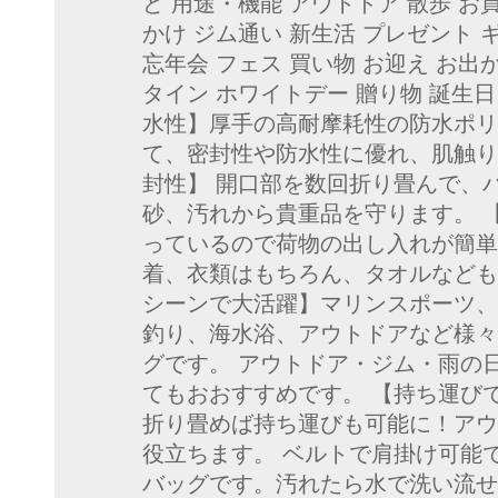
ど 用途・機能 アウトドア 散歩 お
かけ ジム通い 新生活 プレゼント ギ
忘年会 フェス 買い物 お迎え お出
タイン ホワイトデー 贈り物 誕生日 
水性】厚手の高耐摩耗性の防水ポリ
て、密封性や防水性に優れ、肌触り
封性】 開口部を数回折り畳んで、
砂、汚れから貴重品を守ります。 
っているので荷物の出し入れが簡単
着、衣類はもちろん、タオルなども
シーンで大活躍】マリンスポーツ、
釣り、海水浴、アウトドアなど様々
グです。 アウトドア・ジム・雨の
てもおおすすめです。 【持ち運び
折り畳めば持ち運びも可能に！アウ
役立ちます。 ベルトで肩掛け可能で
バッグです。汚れたら水で洗い流せ