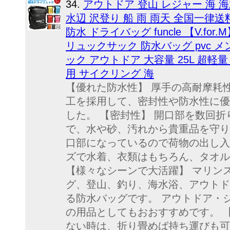
34.
アウトドア 登山 レジャー 海 海
水辺 沢登り 船 雨 雨天 全国一律
防水 ドライバッグ funcle 【V.f
リュックサック 防水バッグ pvc 
ック アウトドア 大容量 25L 超軽量
用 サイクリング 海
【優れた防水性】 厚手の高耐摩耗
工を採用して、密封性や防水性に優
した。 【密封性】 開口部を数回
で、水や砂、汚れから貴重品を守り
口部になっているので荷物の出し入
ズで水着、衣類はもちろん、タオル
【様々なシーンで大活躍】 マリン
グ、登山、釣り、海水浴、アウトド
る防水バッグです。 アウトドア・
の用品としてもおおすすめです。 
ない時は、折り畳めば持ち運びも可