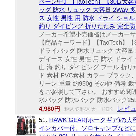
ペーン中】【TaoTech】【30L/
ッグ 防水 リュック 大容量 2Way 
ス 女性 男性 用 防水 ドライ ショ
釣り ダイビング 折りたたみ 完全防
メーカー希望小売価格はメーカーサ
【商品キーワード】【TaoTech】【
ドライバッグ 防水リュック 大容量 2
ディース 女性 男性 用 防水 ドライ
山 海 釣り ダイビング プール 折
ド 素材 PVC素材 カラー ブラッ
リーン 重量 約950g その他 備
をご参照して下さい。 おすすめ関連
水バッグ 防水バッグ 防水バッグ25
レビュ
4,980円
税込 送料込 カードOK
51.
HAWK GEAR(ホークギア)
インカバー付。ソロキャンプなどに