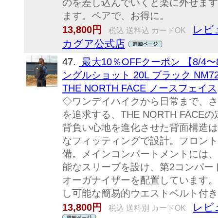
のを差し込んでいくと楽に外せます
ます。ペアで、お得に。
レビ
13,800円
税込 送料込 カードOK
カグア公式店
47.
最大10％OFFクーポン 【8/4
ングルショット 20L ブラック NM7
THE NORTH FACE ノースフェイス
◇ワンデイハイクから日常まで、さ
を追求する、THE NORTH FAC
背負い心地を進化させた背面構造は
なフィッティングで設計。フロント
備。メインコンパートメントには、
能なスリーブを設け、第2コンパー
オーガナイザーを配置しています。
し可能な簡易的ウエストベルト付き.
レビ
13,800円
税込 送料別 カードOK