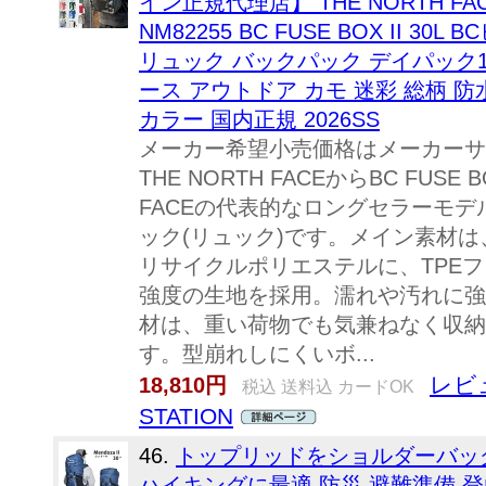
イン正規代理店】 THE NORTH F
NM82255 BC FUSE BOX II 3
リュック バックパック デイパック1
ース アウトドア カモ 迷彩 総柄 防水
カラー 国内正規 2026SS
メーカー希望小売価格はメーカーサ
THE NORTH FACEからBC FUSE 
FACEの代表的なロングセラーモ
ック(リュック)です。メイン素材は
リサイクルポリエステルに、TPE
強度の生地を採用。濡れや汚れに強
材は、重い荷物でも気兼ねなく収納
す。型崩れしにくいボ...
レビ
18,810円
税込 送料込 カードOK
STATION
46.
トップリッドをショルダーバッグ
ハイキングに最適 防災 避難準備 登山