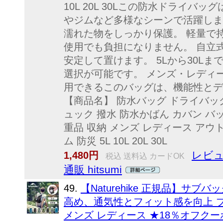
10L 20L 30Lこの防水ドライ
やジムなど多様なシーンで活躍しま
濡れた物をしっかり保護。 軽量で
使用でも負担になりません。 自立
安定して置けます。 5Lから30L
選択が可能です。 メンズ・レディ
用できるこのバッグは、機能性とデ
【商品名】 防水バッグ ドライバッ
ュック 撥水 防水かばん カバン バッ
重品 収納 メンズ レディース アウト
ム 防災 5L 10L 20L 30L
レビュ
1,480円
税込 送料込 カードOK
通販 hitsumi
49.
【Naturehike 正規品】サ
高め、通気性とフィット感を向上 ブ
メンズ レディース ★18％オフク