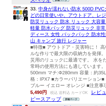
33.
中身が濡れない防水 500D P
どの日常使いや、アウトドア、レジ
防災リュック 防水 リュック 大容量 
軽量 防水バッグ 防災リュック 非常
ディース 女性 バックパック 防水性能
山 キャンプ 旅行 レジャー
■特徴■ アウトドア・災害時に！ 
ルな作りで最大限の収納力を発揮。
災用のリュックに最適です。 水を
常時の使用方法にも適しています。 ■
500mm マチ:Φ280mm 容量：約35L 
格：IPX7 ■カラーバリエーション■
ブルー イエロー オレンジ ■注意事項
レビュ
5,490円
税込 送料込 カードOK
ピースアップ