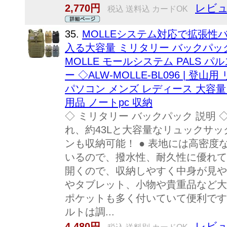
レビュ
2,770円
税込 送料込 カードOK
35.
MOLLEシステム対応で拡張性バ
入る大容量 ミリタリー バックパック
MOLLE モールシステム PALS パ
ー ◇ALW-MOLLE-BL096 | 
パソコン メンズ レディース 大容量
用品 ノートpc 収納
◇ ミリタリー バックパック 説明 
れ、約43Lと大容量なリュックサッ
ンも収納可能！ ● 表地には高密
いるので、撥水性、耐久性に優れて
開くので、収納しやすく中身が見や
やタブレット、小物や貴重品など大
ポケットも多く付いていて便利です
ルトは調...
レビュ
4,480円