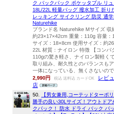
ク バックパック ポケッタブル リ
18L/22L 軽量バッグ 撥水加工 折
レッキング サイクリング 防災 通学 
Naturehike
ブランド名 Naturehike Mサイズ
約23×17×42cm 重量：110g 容
サイズ：18×8cm 使用サイズ：約26×
22L 材質：ナイロン 特徴 【コ
110gの驚き軽さ、ナイロン製軽
取り組み、耐久性とのバランスもア
一体になっている、無くさないので安
レビュ
2,990円
税込 送料込 カードOK
店
50.
【男女兼用,コーテッドターポ
勝手の良い30Lサイズ！アウトドア
クパック！ 防水 ドライ バック パ