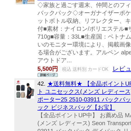
◇家族と過ごす週末、仲間とのフィ
バックパック◇オーガナイザーポケ
ットボトル収納、リフレクター、キ
付■素材：ナイロン/ポリエステル■サイ
710g■容量：33L■生産国：ベトナ
いのモニター環境により、掲載画像
る場合がございます。アルペン alpen
アウトドア...
レビュ
5,500円
税込 送料別 カードOK
42.
★送料無料★ 【全品ポイントUP
ト ユニセックス(メンズ レディース) Seo
ポーター25 2510-03911 バッ
ック ビジネスバッグ【お宝】
【全品ポイントUP中】 お薦め品 M
(メンズ レディース) Seon Transpor