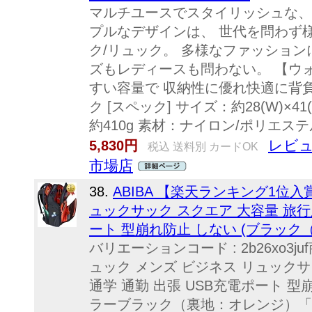
マルチユースでスタイリッシュな、
プルなデザインは、 世代を問わず
ク/リュック。 多様なファッショ
ズもレディースも問わない。 【ウォ
すい容量で 収納性に優れ快適に背負
ク [スペック] サイズ：約28(W)×41(
約410g 素材：ナイロン/ポリエステル
レビュ
5,830円
税込 送料別 カードOK
市場店
38.
ABIBA 【楽天ランキング1位入
ュックサック スクエア 大容量 旅行用
ート 型崩れ防止 しない (ブラック
バリエーションコード : 2b26xo3ju
ュック メンズ ビジネス リュックサ
通学 通勤 出張 USB充電ポート 型
ラーブラック（裏地：オレンジ）「大