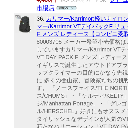
税込 送料別 カードOK
市場店
36.
カリマー/Karrimor:軽いナ
マー/Karrimor VTデイパックF リュ
F メンズ レディース【コンビニ受取可
80003705 メーカー希望小売価
していますカリマー/Karrimor V
VT DAY PACK F メンズ レディ
イギリスで誕生したアウトドアブランド
ップクライマーの目的にかなう先鋭
に 多くの登山家、冒険家たちの挑
す。 「ノースフェイス/THE NORT
ス/CHUMS」・「ケルティ/KELT
ジ/Manhattan Portage」・「
ル/HERSCHEL」好きにもオスス
タイリッシュなデザインが人気のVTシリ
新たなバリエーション「VT DAY P