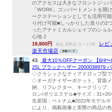
のアクセスは大きなフロントジッパ
「WORK」コンパートメントを開
ークステーションとしても活用可能
り付け可能■しっかりした造りの2
ったアナトミカルシェイプのショル
心地 2
レビ
19,800円
税込 送料込 カードOK
楽天市場店
43.
最大10％OFFクーポン 【8/4〜
25L ブラックヘザー 2000038979
◇クラシックなティアドロップ型で
◇オーガナイザーポケット、背面メ
納、リフレクター、キークリップ、
ロン/ポリエステル■サイズ：31×20×4
生産国：ベトナム■2022年モデル
により、掲載画像と実際の商品の色