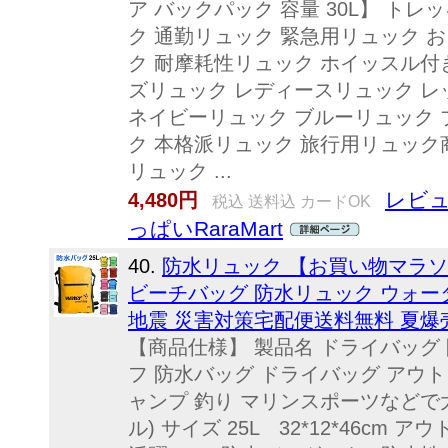
ア バックパック 容量 30L】 ト
ク 通勤リュック 緊急用リュック 
ク 耐摩耗性リュック ホイッスル付
ズリュック レディースリュック レ
ネイビーリュック ブルーリュック 
ク 本格派リュック 旅行用リュック
リュック ...
レビュ
4,480円
税込 送料込 カードOK
っぱいRaraMart
40.
防水リュック 【お買い物マラソ
ビーチバッグ 防水リュック ウォー
地震 災害対策宅配便送料無料 夏爆
【商品仕様】 製品名 ドライバッグ
フ 防水バッグ ドライバッグ アウト
ャンプ 釣り マリンスポーツなどで大
ル) サイズ 25L 32*12*46c