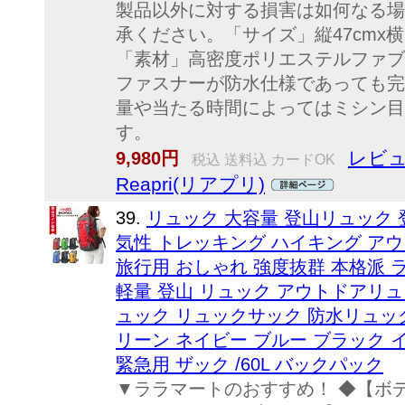
製品以外に対する損害は如何なる場
承ください。「サイズ」縦47cmx横31
「素材」高密度ポリエステルファブ
ファスナーが防水仕様であっても完
量や当たる時間によってはミシン目
す。
レビュ
9,980円
税込 送料込 カードOK
Reapri(リアプリ)
39.
リュック 大容量 登山リュック 
気性 トレッキング ハイキング ア
旅行用 おしゃれ 強度抜群 本格派 ラ
軽量 登山 リュック アウトドアリ
ュック リュックサック 防水リュック
リーン ネイビー ブルー ブラック 
緊急用 ザック /60L バックパック
▼ララマートのおすすめ！ ◆【ボデ