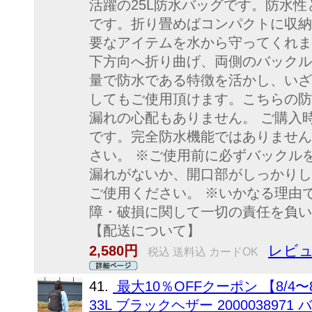
活躍の25L防水バッグです。防水
です。折り畳めばコンパクトに収納
要なアイテムを水から守ってくれま
下方向へ折り曲げ、両側のバックル
量で防水である特徴を活かし、いざ
してもご使用頂けます。こちらの防
漏れの心配もありません。 ご購入
です。完全防水機能ではありません
さい。 ※ご使用前に必ずバックル
漏れがないか、開口部がしっかりし
ご使用ください。 ※いかなる理由
障・破損に関して一切の責任を負い
【配送について】
レビュ
2,580円
税込 送料込 カードOK
41.
最大10％OFFクーポン 【8/4〜
33L ブラックヘザー 2000038971