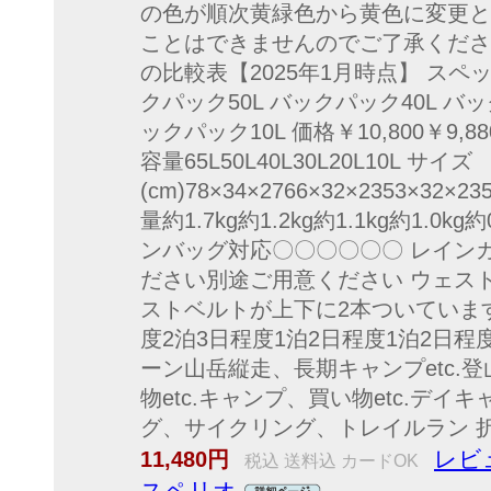
の色が順次黄緑色から黄色に変更と
ことはできませんのでご了承くださ
の比較表【2025年1月時点】 スペック
クパック50L バックパック40L バッ
ックパック10L 価格￥10,800￥9,880￥
容量65L50L40L30L20L10L サイズ
(cm)78×34×2766×32×2353×32×23
量約1.7kg約1.2kg約1.1kg約1.0k
ンバッグ対応〇〇〇〇〇〇 レイン
ださい別途ご用意ください ウェス
ストベルトが上下に2本ついています
度2泊3日程度1泊2日程度1泊2日
ーン山岳縦走、長期キャンプetc.登
物etc.キャンプ、買い物etc.デイ
グ、サイクリング、トレイルラン 折
レビ
11,480円
税込 送料込 カードOK
スペリオ