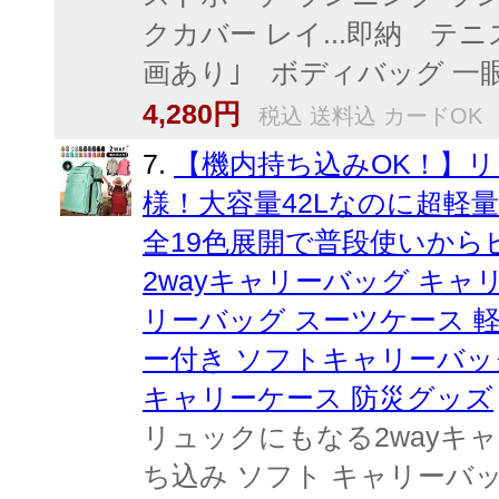
クカバー レイ...即納 テニ
画あり｣ ボディバッグ 一眼レフ
4,280円
税込 送料込 カードOK
7.
【機内持ち込みOK！】リ
様！大容量42Lなのに超軽量
全19色展開で普段使いから
2wayキャリーバッグ キャ
リーバッグ スーツケース 軽量
ー付き ソフトキャリーバッ
キャリーケース 防災グッズ
リュックにもなる2wayキ
ち込み ソフト キャリーバッグ