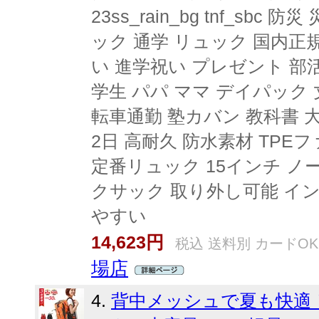
23ss_rain_bg tnf_sb
ック 通学 リュック 国内正
い 進学祝い プレゼント 部活
学生 パパ ママ デイパック
転車通勤 塾カバン 教科書 大
2日 高耐久 防水素材 TP
定番リュック 15インチ ノ
クサック 取り外し可能 イ
やすい
14,623円
税込 送料別 カードOK
場店
4.
背中メッシュで夏も快適