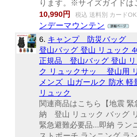
ります。※サイズガイドは
10,990円
税込 送料別 カードOK
ンデーマウンテン
6.
キャンプ 防災バッグ 【
登山バッグ 登山 リュック 40～
正規品 登山バッグ 登山 リュ
ク リュックサッ 登山用 リ
メンズ 山ガールク 防水 軽
リュック
関連商品はこちら【地震 緊急
納 登山 リュック バッグ リ
緊急避難必要品...即納 ラン
ストポーチ ランニング ラン