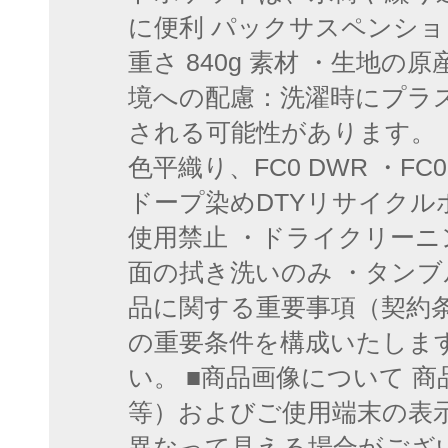
に便利 パックサスペンショ
重さ 840g 素材 ・生地の
境への配慮：洗濯時にプラ
される可能性があります。 ・2
色平織り、FC0 DWR ・FC
ドープ染めDTYリサイクル
使用禁止 ・ドライクリーニ
面の拭き洗いのみ ・タンブ
品に関する重要事項（契約条
の重要条件を構成いたしま
い。 ■商品画像について 
等）およびご使用端末の表
異なって見える場合がござ