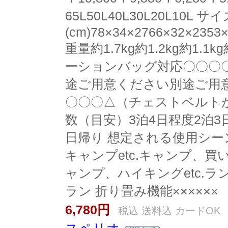
65L50L40L30L20L10L サ
(cm)78×34×2766×32×2353
重量約1.7kg約1.2kg約1.1kg
ーションバッグ対応〇〇〇
途ご用意ください別途ご用
〇〇〇△（チェストベルトが
数（目安）3泊4日程度2泊3
日帰り 想定される使用シー
キャンプetc.キャンプ、買い
ャンプ、ハイキングetc.
ラン 折り畳み機能××××××
6,780円
税込 送料込 カードOK