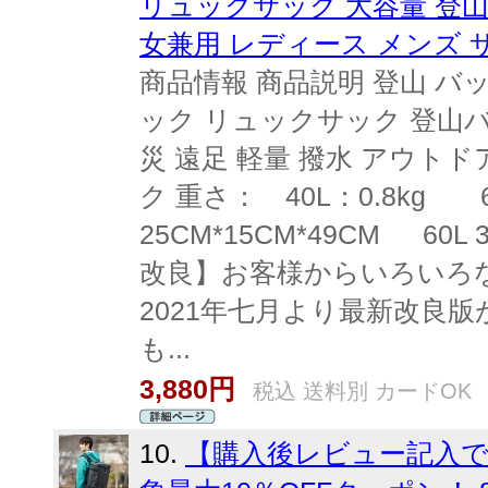
リュックサック 大容量 登山 
女兼用 レディース メンズ 
商品情報 商品説明 登山 バッ
ック リュックサック 登山バ
災 遠足 軽量 撥水 アウトド
ク 重さ： 40L：0.8kg 
25CM*15CM*49CM 60L 
改良】お客様からいろいろ
2021年七月より最新改良
も...
3,880円
税込 送料別 カードOK
10.
【購入後レビュー記入で