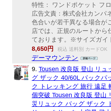
特性： ワンドポケット フ
広告文責：株式会社カンパ
色合いが若干異なる場合が
店では、正規のルートから
ております。※サイズガイ
8,650円
税込 送料別 カードOK
デーマウンテン
9.
Tousen 改良版 登山 
グ ザック 40/60L バッ
ク トレッキング 旅行 遠足 
個突破 Tousen 改良版 登
災リュック バッグ ザック ト