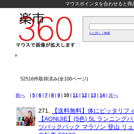
マウスポインタを合わせると商
らに詳しく検索
»
52516件取得済み(全100ページ)
前へ
|
5
|
6
|
7
|
8
|
9
|
10
|
11
|
12
|
13
|
14
|
次へ
271.
【送料無料】体にピッタリフ
【AONIJIE】(5色) 5L ランニ
ツバックパック マラソン 登山 リ