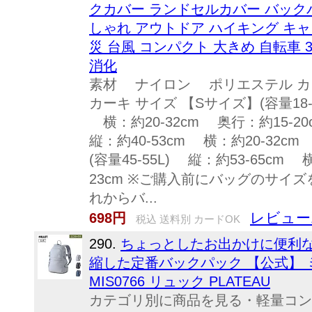
クカバー ランドセルカバー バック
しゃれ アウトドア ハイキング キャン
災 台風 コンパクト 大きめ 自転車 30L 3
消化
素材 ナイロン ポリエステル カラ
カーキ サイズ 【Sサイズ】(容量18-
横：約20-32cm 奥行：約15-20
縦：約40-53cm 横：約20-32cm
(容量45-55L) 縦：約53-65cm 
23cm ※ご購入前にバッグのサイズ
れからバ...
レビュー
698円
税込 送料別 カードOK
290.
ちょっとしたお出かけに便利
縮した定番バックパック 【公式】 ミレー 
MIS0766 リュック PLATEAU
カテゴリ別に商品を見る・軽量コン