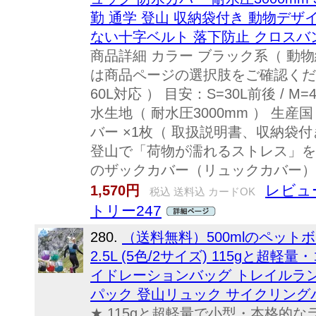
勤 通学 登山 収納袋付き 動物デザ
ない十字ベルト 落下防止 クロスバ
商品詳細 カラー ブラック系（ 動
は商品ページの選択肢をご確認ください
60L対応 ） 目安：S=30L前後 / M=4
水生地（ 耐水圧3000mm ） 生産国 
バー ×1枚（ 取扱説明書、収納袋
登山で「荷物が濡れるストレス」を減らす
のザックカバー（リュックカバー）です
レビュ
1,570円
税込 送料込 カードOK
トリー247
280.
（送料無料）500mlのペットボ
2.5L (5色/2サイズ) 115gと超
イドレーションバッグ トレイルラン
パック 登山リュック サイクリングバッ
★ 115gと超軽量で小型・本格的