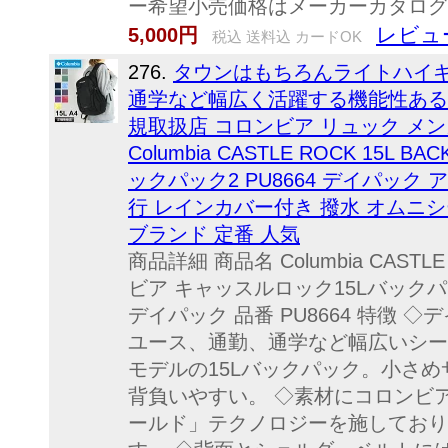
ー希望小売価格はメーカーカタログ
レビュ
5,000円
税込 送料込 カードOK
276.
タウンはもちろんライトハイ
通学など幅広く活躍する機能性ある1
規取扱店 コロンビア リュック メン
Columbia CASTLE ROCK 15L
ックパック2 PU8664 デイパック 
行 レインカバー付き 撥水 オムニシ
ブランド 定番 人気
商品詳細 商品名 Columbia CASTLE
ビア キャッスルロック15Lバック
デイパック 品番 PU8664 特徴
ユース、通勤、通学など幅広いシー
モデルの15Lバックパック。小さ
背負いやすい。 ◇素材にコロンビ
ールド」テクノロジーを施しており