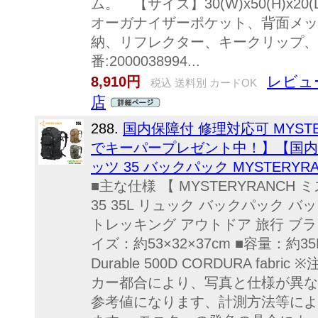
ム。 【サイズ】30(W)x50(H)x2
オーガナイザーポケット、背面メッ
納、リフレクター、キークリップ、
番:2000038994...
レビュ
8,910円
税込 送料別 カードOK
店
288.
国内保障付 修理対応可 MYST
でキーパープレゼント中！】【国内
ッツ 35 バックパック MYSTERYRANC
■主な仕様 【 MYSTERYRANCH ミ
35 35L リュック バックパック 
トレッキング アウトドア 旅行 ブラ
イズ：約53×32×37cm ■容量：約35
Durable 500D CORDURA fa
カー都合により、写真と仕様が異な
参考値になります、計測方法等によ