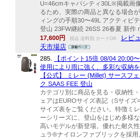
U=46cmキャパシティ30L※掲
るため、実際の商品と異なる場合が
ィングの手順30〜49L アクティビ
登山 23FW継続 26SS 26春夏 新作
レビュ
17,600円
税込 送料別 カードOK
天市場店
285.
【ポイント15倍 08/04 20:00
使用により雨に強く、多彩な収納を
【公式】 ミレー (Millet) サースフェ
ク SAAS FEE 登山
カテゴリ別に商品を見る・収納性・
ェアはEUROサイズ表記（Sサイズ
サイズ表をご覧ください。特徴ミレ
ーシリーズに、登山をはじめ多様な
高いモデルが新登場。優れた耐久性
ュラ®ナイロンファブリックを採用