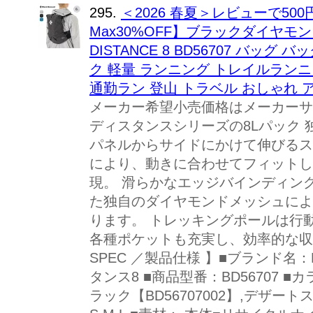
295.
＜2026 春夏＞レビューで50
Max30%OFF】ブラックダイヤモンド 
DISTANCE 8 BD56707 バッ
ク 軽量 ランニング トレイルラン
通勤ラン 登山 トラベル おしゃれ 
メーカー希望小売価格はメーカーサ
ディスタンスシリーズの8Lパック
パネルからサイドにかけて伸びるス
により、動きに合わせてフィットし
現。 滑らかなエッジバインディン
た独自のダイヤモンドメッシュによ
ります。 トレッキングポールは行
各種ポケットも充実し、効率的な収
SPEC ／製品仕様 】■ブランド名：Bl
タンス8 ■商品型番：BD56707 ■カ
ラック【BD56707002】,デザートス