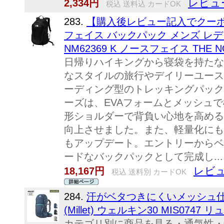
レビュ
2,334円
税込 送料込 カードOK
283.
【購入後レビュー記入でクーポ
フェイス バックパック メンズ レディース
NM62369 K ノースフェイス THE N
日帰りハイキングから寝袋を持たな
なスタイルの旅行やデイリーユース
ーディング型のトレッキングパック
ーズは、EVAフォームとメッシュ
形ショルダーで背負い心地を高める
向上させました。また、軽量化にも
もアップデート。エントリーからベ
ードなバックパックとして完成し...
レビュ
18,167円
税込 送料別 カードOK
284.
汗がベタつきにくいメッシュ仕
(Millet) ウェルキン30 MIS0747 
カテゴリ別に商品を見る・通気性・