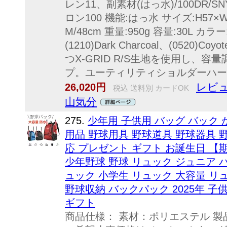
レン11、副素材(はっ水)/100DR/SN
ロン100 機能:はっ水 サイズ:H57×W2
M/48cm 重量:950g 容量:30L カラー:(
(1210)Dark Charcoal、(052
つX-GRID R/S生地を使用し、
プ。ユーティリティショルダーハーネ
レビュ
26,020円
税込 送料別 カードOK
山気分
275.
少年用 子供用 バッグ バック 
用品 野球用具 野球道具 野球器具 
応 プレゼント ギフト お誕生日 【
少年野球 野球 リュック ジュニア 
ュック 小学生 リュック 大容量 リュ
野球収納 バックパック 2025年 子
ギフト
商品仕様： 素材：ポリエステル 製品サイ