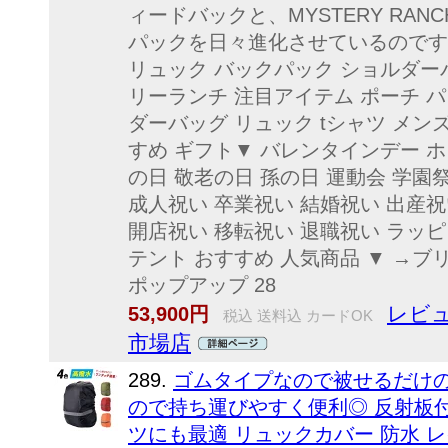
ィードバックと、MYSTERY RAN
パックを日々進化させているのです
リュック バックパック ショルダーバ
リーランチ 注目アイテム ポーチ パ
ダーバッグ リュック tシャツ メンズ 
すめ ギフト▼ バレンタインデー ホ
の日 敬老の日 孫の日 運動会 学園
成人祝い 卒業祝い 結婚祝い 出産祝
開店祝い 移転祝い 退職祝い ラッピ
テント おすすめ 人気商品 ▼ →ブリ
ポップアップ 28
レビュ
53,900円
税込 送料込 カードOK
市場店
289.
ゴムタイプなので被せるだけの
ので持ち運びやすく便利◎ 反射板
ツにも最適 リュックカバー 防水 レイン