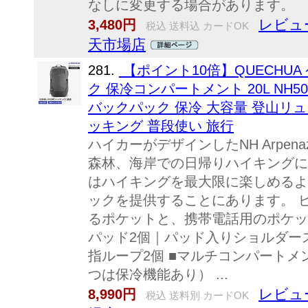
なしに変更する場合があります。
レビュ
3,480円
税込 送料込 カードOK
天市場店
281.
【ポイント10倍】QUECHUA
ク 保冷コンパートメント 20L NH50
バックパック 保冷 大容量 登山リュ
ッキング 普段使い 旅行
ハイカーがデザインしたNH Arpena
森林、海岸での日帰りハイキングに
はハイキングを最大限に楽しめるよ
ックを提供することにあります。 
るポケットと、携帯電話用のポケッ
パッド2個｜パッド入りショルダー
指ループ2個 ■マルチコンパートメ
つは保冷機能あり） ...
レビュ
8,990円
税込 送料別 カードOK