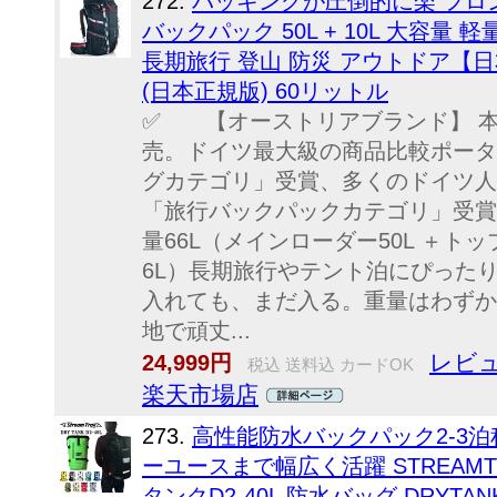
272.
パッキングが圧倒的に楽 フロン
バックパック 50L + 10L 大容量 
長期旅行 登山 防災 アウトドア【
(日本正規版) 60リットル
✅ 【オーストリアブランド】 本
売。ドイツ最大級の商品比較ポータルV
グカテゴリ」受賞、多くのドイツ人が注目
「旅行バックパックカテゴリ」受賞
量66L（メインローダー50L ＋ト
6L）長期旅行やテント泊にぴった
入れても、まだ入る。重量はわずか1
地で頑丈...
レビュ
24,999円
税込 送料込 カードOK
楽天市場店
273.
高性能防水バックパック2-3
ーユースまで幅広く活躍 STREAMT
タンクD2-40L 防水バッグ DRYTAN