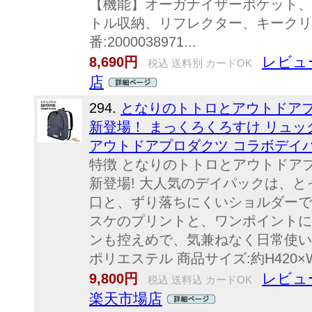
【機能】オーガナイザーポケット、
トル収納、リフレクター、キークリ
番:2000038971...
レビュ
8,690円
税込 送料別 カードOK
店
294.
となりのトトロとアウトドア
新登場！ まっくろくろすけ リュッ
アウトドアプロダクツ コラボデイ
特徴 となりのトトロとアウトドア
新登場! 大人気のデイパックは、と
口と、ずり落ちにくいショルダーで
スケのプリントと、ワンポイントに
ンも控えめで、気兼ねなく日常使いす
ポリエステル 商品サイズ:約H420×W3
レビュ
9,800円
税込 送料込 カードOK
楽天市場店