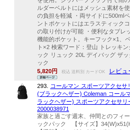
を使用。ジッパーフラップ付で雨の
ルダーベルトにはメッシュ素材を使
の負担を軽減 ・両サイドに500m
ントポケットにはエラスティックコ
の取り付けが可能 ・便利なタブレ
機能的ポケット。キーフック×1、
ト×2 検索ワード：登山 トレッキン
ック リュック 20L デイバッグ ザ
ック
レビュ
5,820円
税込 送料別 カードOK
293.
コールマン スポーツアクセサリ
(ブラックヘザー) Coleman コールマン
ラックヘザー) スポーツアクセサリ
2000038971
家族と過ごす週末、仲間とのフィー
ックパック 【サイズ】34(W)x51(H