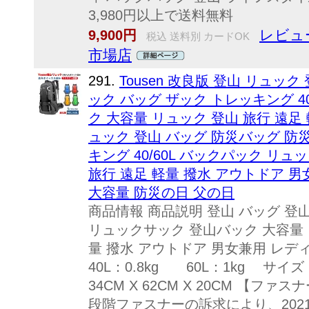
3,980円以上で送料無料
レビュ
9,900円
税込 送料別 カードOK
市場店
291.
Tousen 改良版 登山 リュッ
ック バッグ ザック トレッキング 4
ク 大容量 リュック 登山 旅行 遠足 軽
ュック 登山 バッグ 防災バッグ 防
キング 40/60L バックパック リ
旅行 遠足 軽量 撥水 アウトドア 
大容量 防災の日 父の日
商品情報 商品説明 登山 バッグ 登山
リュックサック 登山バック 大容量 
量 撥水 アウトドア 男女兼用 レデ
40L：0.8kg 60L：1kg サイズ： 
34CM X 62CM X 20CM 【
段階ファスナーの訴求により、20