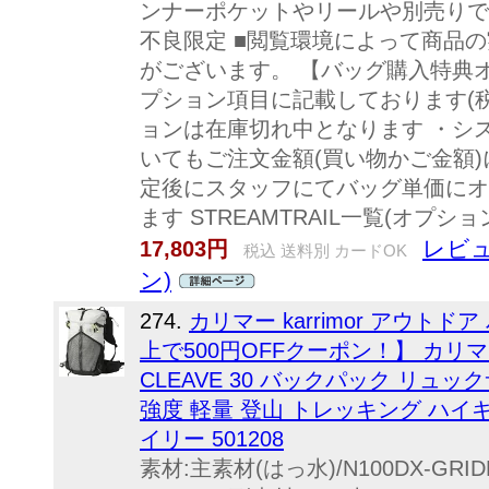
ンナーポケットやリールや別売りです
不良限定 ■閲覧環境によって商品
がございます。 【バッグ購入特典
プション項目に記載しております(税
ョンは在庫切れ中となります ・シ
いてもご注文金額(買い物かご金額
定後にスタッフにてバッグ単価にオ
ます STREAMTRAIL一覧(オプ
レビュ
17,803円
税込 送料別 カードOK
ン)
274.
カリマー karrimor アウト
上で500円OFFクーポン！】 カリマー
CLEAVE 30 バックパック リュッ
強度 軽量 登山 トレッキング ハイ
イリー 501208
素材:主素材(はっ水)/N100DX-GR