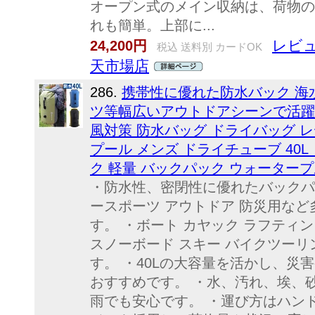
オープン式のメイン収納は、荷物の
れも簡単。上部に...
レビュ
24,200円
税込 送料別 カードOK
天市場店
286.
携帯性に優れた防水バック 海
ツ等幅広いアウトドアシーンで活躍
風対策 防水バッグ ドライバッグ レ
プール メンズ ドライチューブ 40
ク 軽量 バックパック ウォーター
・防水性、密閉性に優れたバックパ
ースポーツ アウトドア 防災用な
す。 ・ボート カヤック ラフティン
スノーボード スキー バイクツーリ
す。 ・40Lの大容量を活かし、災
おすすめです。 ・水、汚れ、埃、
雨でも安心です。 ・運び方はハン