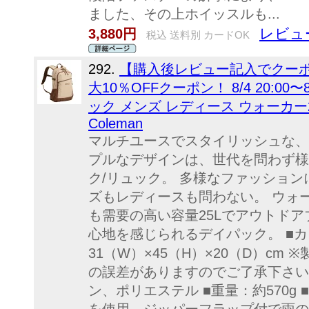
ました、その上ホイッスルも...
レビュ
3,880円
税込 送料別 カードOK
292.
【購入後レビュー記入でクーポ
大10％OFFクーポン！ 8/4 20:00
ック メンズ レディース ウォーカー25
Coleman
マルチユースでスタイリッシュな、
プルなデザインは、世代を問わず様
ク/リュック。 多様なファッショ
ズもレディースも問わない。 ウォー
も需要の高い容量25Lでアウトド
心地を感じられるデイパック。 ■カ
31（W）×45（H）×20（D）c
の誤差がありますのでご了承下さい。
ン、ポリエステル ■重量：約570g