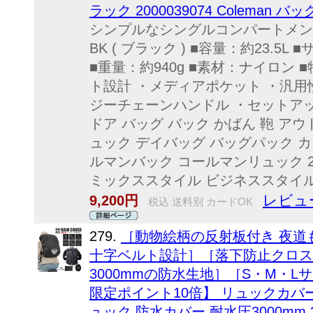
ラック 2000039074 Coleman 
シンプルなシングルコンパートメン
BK ( ブラック ) ■容量：約23.5L ■サ
■重量：約940g ■素材：ナイロン
ト設計 ・メディアポケット ・汎用
ジーチェーンハンドル ・セットア
ドア バッグ バック かばん 鞄 ア
ュック デイバッグ バッグパック カ
ルマンバック コールマンリュック 2
ミックススタイル ビジネススタイル
レビュ
9,200円
税込 送料別 カードOK
279.
［動物絵柄の反射板付き 夜道
十字ベルト設計］［落下防止クロス
3000mmの防水生地］［S・M・Lサ
限定ポイント10倍】 リュックカバ
ュック 防水カバー 耐水圧3000mm 30L