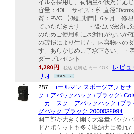
イルを採用し、荷物量や状況に応じ
容量：40L サイズ：約 直径30cmx
質：PVC 【保証期間】6ヶ月 修
ていただきます。 ・後払い決済に
のためご使用前に水漏れがないか確
の破損により生じた、内容物へのダ
す。あらかじめご了承下さい。 ・
ダープレゼント
レビュ
4,280円
税込 送料込 カードOK
リオ
287.
コールマン スポーツアクセサ
クエアバックパック (ブラック) Colem
ーカースクエアバックパック (ブラ
グパック ブラック 2000038994
開口部が大きく開く大容量バックパ
ドとポケットも多く収納力に優れた