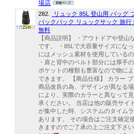
場店
282.
リュック 85L 登山用 バッグ
バックパック リュックサック 旅行 防
無料
【商品説明】 ・アウトドアや登山
です。 ・85Lで大容量サイズにな
にはメッシュ素材を使用しているの
・肩と背中のベルト部分には厚手の
ポケットの種類も豊富なので物によ
できます。 【商品仕様】 カラー ブラ
商品改良の為、デザインが異なる場
により、実際のカラーと異なって見
承ください。 当店は他の販売サイ
が集中した時、システムのタイムラ
あります。 その場合はご注文確定
きますのでご了承の上ご注文下さい