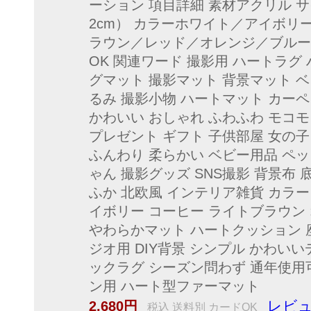
ーション 項目詳細 素材アクリル サ
2cm） カラーホワイト／アイボ
ラウン／レッド／オレンジ／ブルー
OK 関連ワード 撮影用 ハートラグ
グマット 撮影マット 背景マット 
るみ 撮影小物 ハートマット カーペ
かわいい おしゃれ ふわふわ モコモ
プレゼント ギフト 子供部屋 女の子
ふんわり 柔らかい ベビー用品 ペ
ゃん 撮影グッズ SNS撮影 背景布 
ふか 北欧風 インテリア雑貨 カラー
イボリー コーヒー ライトブラウン 
やわらかマット ハートクッション 
ジオ用 DIY背景 シンプル かわい
ックラグ シーズン問わず 通年使用
ン用 ハート型ファーマット
レビュ
2,680円
税込 送料別 カードOK