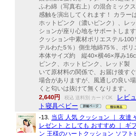
ふわ綿（写真右上）の混合ミックス
感触を演出してくれます！ カラー
ホットピンク（濃いピンク）、レッ
ションが座り心地をサポートします
クッション中素材ポリエステル100
テルわた5％）側生地綿75％、ポリ
本体サイズ約 縦40×横46×厚み16
ピンク、ホットピンク、レッド製 
いて原材料の関係で、お届け後すぐ
場合がありますが、風通しの良い場
くと匂いは抜けて無くなります。
レビュ
2,640円
税込 送料別 カードOK
ト寝具ベビー
-13.
当店 人気 クッション ｜ 友達 
レゼント としても おすすめ ｜ ギ
ン 王様のハートクッション ソフト