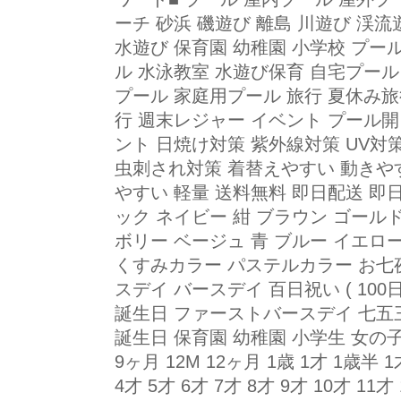
ーチ 砂浜 磯遊び 離島 川遊び 渓
水遊び 保育園 幼稚園 小学校 プー
ル 水泳教室 水遊び保育 自宅プール
プール 家庭用プール 旅行 夏休み旅
行 週末レジャー イベント プール開
ント 日焼け対策 紫外線対策 UV対
虫刺され対策 着替えやすい 動きや
やすい 軽量 送料無料 即日配送 即日
ック ネイビー 紺 ブラウン ゴールド
ボリー ベージュ 青 ブルー イエロー
くすみカラー パステルカラー お七
スデイ バースデイ 百日祝い ( 100
誕生日 ファーストバースデイ 七五三
誕生日 保育園 幼稚園 小学生 女の子 男
9ヶ月 12M 12ヶ月 1歳 1才 1歳半 1
4才 5才 6才 7才 8才 9才 10才 11才 1