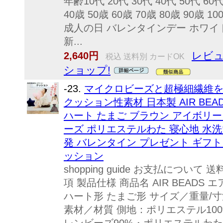
年齢10代 20代 30代 40代 50代 60代
40歳 50歳 60歳 70歳 80歳 90
成人の日 バレンタインデー ホワイト
新...
レビュ
2,640円
税込 送料別 カードOK
ショップ!
-23.
マイクロビーズと超極細繊維
クッション性素材 日本製 AIR BEA
ハート たまご ブラウン アイボリー
ーズ ポリエステルわた 寝心地 水洗
発 バレンタイン プレゼント ギフト
ッション
shopping guide お支払につい
項 製品仕様 商品名 AIR BEADS
ハート形 たまご形 サイズ／重量/寸
素材／材質 側地：ポリエステル100%