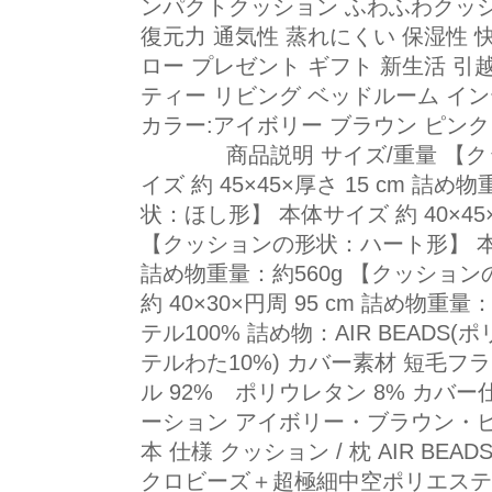
ンパクトクッション ふわふわクッシ
復元力 通気性 蒸れにくい 保湿性 
ロー プレゼント ギフト 新生活 引
ティー リビング ベッドルーム イン
カラー:アイボリー ブラウ
商品説明 サイズ/重量 【クッ
イズ 約 45×45×厚さ 15 cm 詰
状：ほし形】 本体サイズ 約 40×45×
【クッションの形状：ハート形】 本体サイ
詰め物重量：約560g 【クッショ
約 40×30×円周 95 cm 詰め物重
テル100% 詰め物：AIR BEAD
テルわた10%) カバー素材 短毛フラ
ル 92% ポリウレタン 8% カバ
ーション アイボリー・ブラウン・ピ
本 仕様 クッション / 枕 AIR BE
クロビーズ＋超極細中空ポリエステ