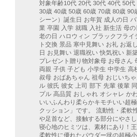
対象年齢10代 20代 30代 40代 50代 
30歳 40歳 50歳 60歳 70歳 80
シーン）誕生日 お年賀 成人の日 
業 卒園 入学 就職 入社 新生活 母
老の日 ハロウィン ブラックフライ
ト交換 景品 寒中見舞い お礼 お返
日 お見舞い 退職祝い 快気祝い 新
プレゼント贈り物対象母 お母さん 母
両親 子供 子ども 小学生 中学生 高
叔母 おばあちゃん 祖母 おじいちゃん
ル 彼氏 彼女 上司 部下 先輩 後輩
プル 高品質 おしゃれ オシャレ か
いいふんわり柔らかキモチいい超極
クッション」です。 流動性・柔軟
や足首など、接触する部分にやさし
寝心地のヒミツは、素材にあり！王
柔軟性に優れたパウダー状の超極小