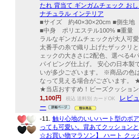
たれ 背当て ギンガムチェック おし
ナチュラル インテリア
■サイズ 約40×30×20cm ■側
■中身 ポリエステル100% ■重量 
ラルなギンガムチェックが大人可愛
太番手の糸で織り上げたザックリと
ェックの大きさに2配色、選べる4
パイピング仕上げ。 安心の日本製
いが多少ございます。 ※商品の色
なって見える場合がございます。 
★当店おすすめ！ビーズクッション
レビュ
1,100円
税込 送料別 カードOK
ー
-11.
触り心地のいいハート型のボ
っても可愛い。背あてクッションとし
☆お買い物マラソン】 ハート クッ