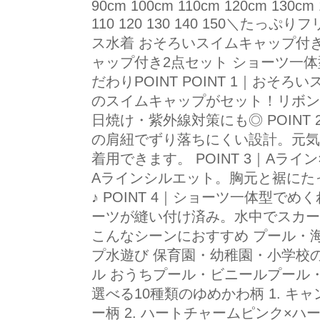
90cm 100cm 110cm 120cm 130cm 1
110 120 130 140 150＼た
ス水着 おそろいスイムキャップ付き 
ャップ付き2点セット ショーツ一体型
だわりPOINT POINT 1｜おそ
のスイムキャップがセット！リボン
日焼け・紫外線対策にも◎ POINT
の肩紐でずり落ちにくい設計。元気
着用できます。 POINT 3｜Aラ
Aラインシルエット。胸元と裾にた
♪ POINT 4｜ショーツ一体型で
ーツが縫い付け済み。水中でスカー
こんなシーンにおすすめ プール・
プ水遊び 保育園・幼稚園・小学校
ル おうちプール・ビニールプール
選べる10種類のゆめかわ柄 1. 
ー柄 2. ハートチャームピンク×ハ