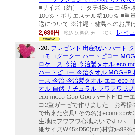
■サイズ（約）： タテ45×ヨコ45×
100％・ポリエステル綿100％ ■重量
送について ※沖縄・離島へのお届
レビュ
2,680円
税込 送料込 カードOK
-20.
プレゼント 出産祝い ハート クッショ
コモコグーグー ハートピロー MOG
ロケース 今治 今治製タオル eco mo
ハートピロー 今治タオル MOGHP
ース 今治 今治製タオル エコ eco mo
オル 自然 ナチュラル フワフワ ふ
eco moco Goo Goo ハートピ
コ2重ガーゼで作りました！お客様
で出来た寝具! その名はecomoco
生地はフワフワ心地よいです♪ハー
細サイズW45×D50(cm)材質綿9