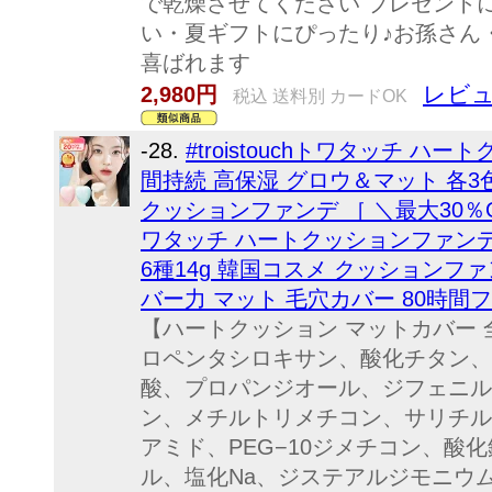
で乾燥させてください プレゼント
い・夏ギフトにぴったり♪お孫さん
喜ばれます
レビュ
2,980円
税込 送料別 カードOK
-28.
#troistouchトワタッチ ハ
間持続 高保湿 グロウ＆マット 各
クッションファンデ ［ ＼最大30％
ワタッチ ハートクッションファンデ tr
6種14g 韓国コスメ クッションフ
バー力 マット 毛穴カバー 80時間
【ハートクッション マットカバー 全
ロペンタシロキサン、酸化チタン、
酸、プロパンジオール、ジフェニル
ン、メチルトリメチコン、サリチル
アミド、PEG−10ジメチコン、酸
ル、塩化Na、ジステアルジモニウム