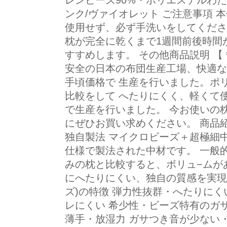
レンビーズ90%・ポリエステルわた1
ンク/ヴァイオレット ご注意事項 
使用せず、必ず手洗いをしてくださ
枕が完全に乾くまで1週間前後時間
すすめします。 その他商品説明 【
安全の日本の布団生産工場、快適な
手頃価格で 生産を行いました。ポ
比較をして へたりにくく、軽くて
で生産を行いました。 今お使いの
にぜひお買い求めください。 商品紹介 
独自製法 マイクロビーズ＋超極細
仕様で製法された中材です。 一般
みの枕と比較すると、ボリュ−ムが
にへたりにくい、独自の質感を実現しま
ズ)の特徴 弾力性抜群・へたりにく
レにくい 希少性・ビーズ特有のガ
薄手・放湿力 ガサつき音が少ない