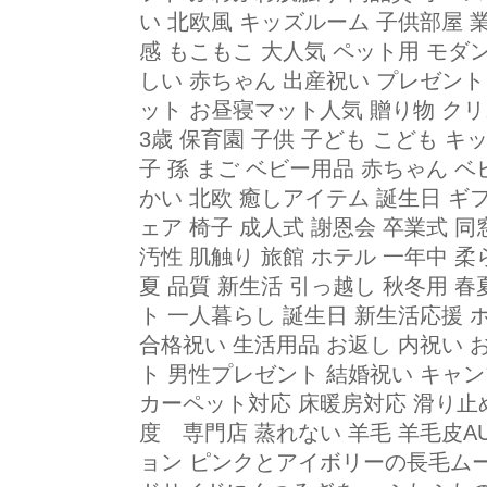
い 北欧風 キッズルーム 子供部屋 
感 もこもこ 大人気 ペット用 モダン
しい 赤ちゃん 出産祝い プレゼント
ット お昼寝マット人気 贈り物 クリス
3歳 保育園 子供 子ども こども キ
子 孫 まご ベビー用品 赤ちゃん 
かい 北欧 癒しアイテム 誕生日 ギフ
ェア 椅子 成人式 謝恩会 卒業式 同
汚性 肌触り 旅館 ホテル 一年中 柔
夏 品質 新生活 引っ越し 秋冬用 春
ト 一人暮らし 誕生日 新生活応援
合格祝い 生活用品 お返し 内祝い 
ト 男性プレゼント 結婚祝い キャン
カーペット対応 床暖房対応 滑り止め
度 専門店 蒸れない 羊毛 羊毛皮A
ョン ピンクとアイボリーの長毛ム