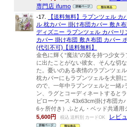
専門店 ifumo
-17.
【送料無料】ラプンツェル カバ
ル 枕カバー 掛け布団カバー 敷き布団
ディズニー ラプンツェル カバーリン
カバー 掛け布団 敷き布団 カバー ボ
(代引不可)【送料無料】
金色に輝く“魔法”の髪を持つ少女ラ
に出たことがない彼女、そんな切な
た。憂いのある表情のラプンツェル
枕カバーにもラプンツェルを大胆に
ので、一年中ラプンツェルと一緒♪
ン、ラグとコーディネートするとラ
ピローケース 43x63cm掛け布団カ
6ヶ所付き）ふとん・ベッド共通用シー
レビュ
5,600円
税込 送料別 カードOK