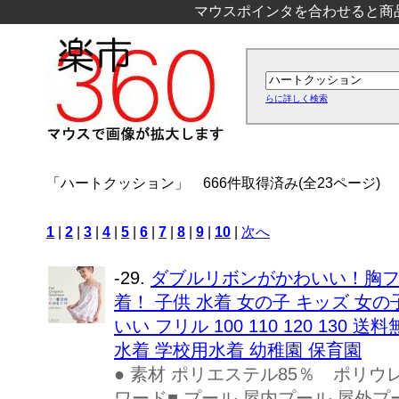
マウスポインタを合わせると商
らに詳しく検索
「ハートクッション」
666件取得済み(全23ページ)
1
|
2
|
3
|
4
|
5
|
6
|
7
|
8
|
9
|
10
|
次へ
-29.
ダブルリボンがかわいい！胸
着！ 子供 水着 女の子 キッズ 女
いい フリル 100 110 120 130
水着 学校用水着 幼稚園 保育園
● 素材 ポリエステル85％ ポリウレ
ワード■ プール 屋内プール 屋外プ