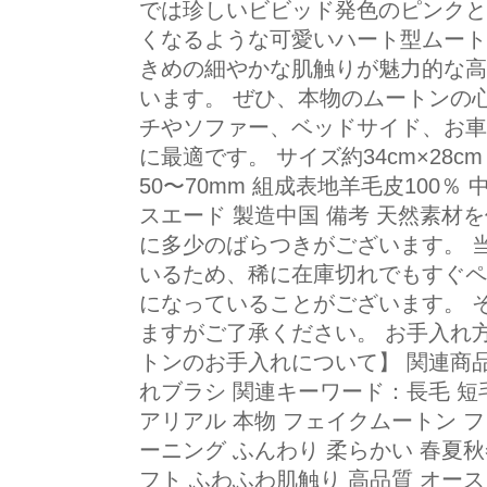
では珍しいビビッド発色のピンクと
くなるような可愛いハート型ムート
きめの細やかな肌触りが魅力的な高
います。 ぜひ、本物のムートンの
チやソファー、ベッドサイド、お車
に最適です。 サイズ約34cm×28c
50〜70mm 組成表地羊毛皮100
スエード 製造中国 備考 天然素材
に多少のばらつきがございます。 
いるため、稀に在庫切れでもすぐペ
になっていることがございます。 
ますがご了承ください。 お手入れ
トンのお手入れについて】 関連商品 
れブラシ 関連キーワード：長毛 短毛
アリアル 本物 フェイクムートン フ
ーニング ふんわり 柔らかい 春夏秋
フト ふわふわ肌触り 高品質 オース