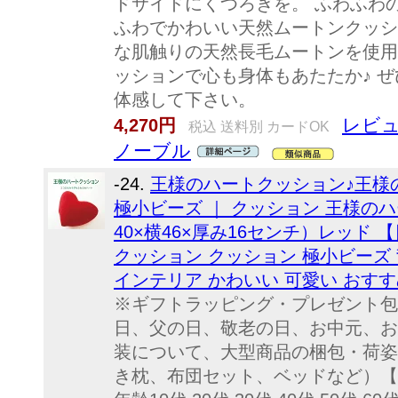
ドサイドにくつろぎを。 ふわふわ
ふわでかわいい天然ムートンクッシ
な肌触りの天然長毛ムートンを使用
ッションで心も身体もあたたか♪ 
体感して下さい。
レビュ
4,270円
税込 送料別 カードOK
ノーブル
-24.
王様のハートクッション♪王様
極小ビーズ ｜ クッション 王様の
40×横46×厚み16センチ）レッド
クッション クッション 極小ビーズ
インテリア かわいい 可愛い おすす
※ギフトラッピング・プレゼント包
日、父の日、敬老の日、お中元、お
装について、大型商品の梱包・荷姿
き枕、布団セット、ベッドなど）【458