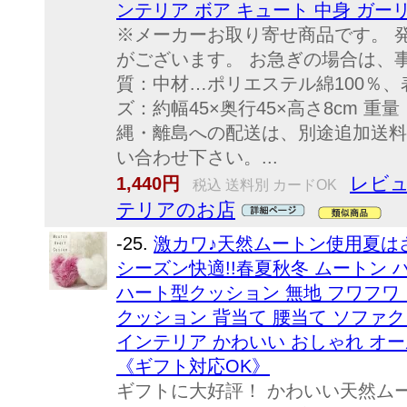
ンテリア ボア キュート 中身 ガー
※メーカーお取り寄せ商品です。 
がございます。 お急ぎの場合は、
質：中材…ポリエステル綿100％、
ズ：約幅45×奥行45×高さ8cm 重量
縄・離島への配送は、別途追加送料
い合わせ下さい。...
レビュ
1,440円
税込 送料別 カードOK
テリアのお店
-25.
激カワ♪天然ムートン使用夏は
シーズン快適!!春夏秋冬 ムートン 
ハート型クッション 無地 フワフワ 
クッション 背当て 腰当て ソファク
インテリア かわいい おしゃれ オー
《ギフト対応OK》
ギフトに大好評！ かわいい天然ムー