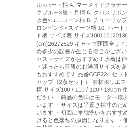
ル×ハート柄 4. マーメイドグラデー
キブルー×星・月柄 6. クロスリボン
水色×ユニコーン柄 8. チューリップ
ロンピンク×スイーツ柄 10. ハー
ト柄 サイズ表 サイズ100110120130 
(cm)26272829 キャップ頭囲全
め多少の誤差が生じる場合がござい
ャストサイズがおすすめ！水着は伸
・迷ったら普段のお洋服サイズを参
もおすすめです 品番CCB224 
ャップ（2点セット） 素材ポリエス
柄 サイズ100 / 110 / 120 / 
ださい ・商品の色味はモニター環
います ・サイズは平置き採寸のた
います ・初回は単独洗いをおすす
けると色落ちの原因になります ・