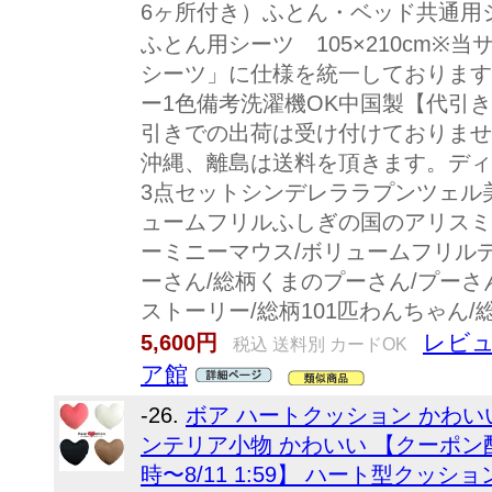
6ヶ所付き）ふとん・ベッド共通用シーツ
ふとん用シーツ 105×210cm※
シーツ」に仕様を統一しております
ー1色備考洗濯機OK中国製【代引
引きでの出荷は受け付けておりませ
沖縄、離島は送料を頂きます。ディ
3点セットシンデレララプンツェル
ュームフリルふしぎの国のアリスミ
ーミニーマウス/ボリュームフリル
ーさん/総柄くまのプーさん/プー
ストーリー/総柄101匹わんちゃん/
レビュ
5,600円
税込 送料別 カードOK
ア館
-26.
ボア ハートクッション かわい
ンテリア小物 かわいい 【クーポン配
時〜8/11 1:59】 ハート型クッシ