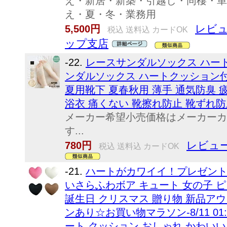
え・新居・新築・引越し・同棲・単
え・夏・冬・業務用
レビュ
5,500円
税込 送料込 カードOK
ップ支店
-22.
レースサンダルソックス ハート
ンダルソックス ハートクッション付
夏用靴下 夏春秋用 薄手 通気防臭 
浴衣 痛くない 靴擦れ防止 靴ずれ防止 
メーカー希望小売価格はメーカーカ
す...
レビュー
780円
税込 送料込 カードOK
-21.
ハートがカワイイ！プレゼントに
いさらふわボア キュート 女の子 ピ
誕生日 クリスマス 贈り物 新品アウトレ
ンあり☆お買い物マラソン-8/11 0
ート クッション おしゃれ かわいい