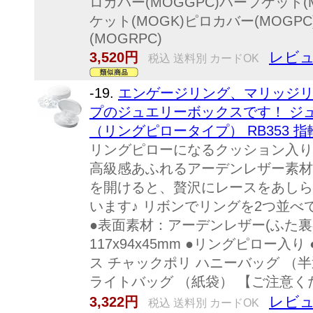
ロカバー(MOGGPC)ハーフケット(M
ケット(MOGK)ピロカバー(MOG
(MOGRPC)
レビュ
3,520円
税込 送料別 カードOK
-19.
エンゲージリング、マリッジリ
プのジュエリーボックスです！ ジ
（リングピロータイプ） RB353 指
リングピローになるクッション入り
高級感あふれるアーデンレザー素材
を開けると、贅沢にレースをあしら
います♪ リボンでリングを2つ並べ
●表面素材：アーデンレザー(ふた裏
117x94x45mm ●リングピロー
ス チャックポリ ハニーバッグ （半
ライトバッグ （紙袋） 【ご注意くだ.
レビュ
3,322円
税込 送料別 カードOK