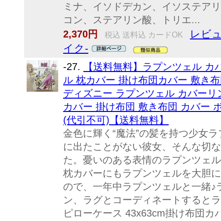
ミナ、イソドデカン、イソステアリ
コン、ステアリン酸、トリエ...
レビュ
2,370円
税込 送料込 カードOK
イク-
-27.
【送料無料】ラプンツェル カバ
ル 枕カバー 掛け布団カバー 敷き布団
ディズニー ラプンツェル カバーリン
カバー 掛け布団 敷き布団 カバー ボ
(代引不可)【送料無料】
金色に輝く“魔法”の髪を持つ少女ラ
に出たことがない彼女、そんな切な
た。憂いのある表情のラプンツェル
枕カバーにもラプンツェルを大胆に
ので、一年中ラプンツェルと一緒♪
ン、ラグとコーディネートするとラ
ピローケース 43x63cm掛け布団カ