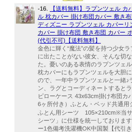
-16.
【送料無料】ラプンツェル カバ
ル 枕カバー 掛け布団カバー 敷き布団
ディズニー ラプンツェル カバーリン
カバー 掛け布団 敷き布団 カバー ボ
(代引不可)【送料無料】
金色に輝く“魔法”の髪を持つ少女ラ
に出たことがない彼女、そんな切な
た。憂いのある表情のラプンツェル
枕カバーにもラプンツェルを大胆に
ので、一年中ラプンツェルと一緒♪
ン、ラグとコーディネートするとラ
ピローケース 43x63cm掛け布団カ
6ヶ所付き）ふとん・ベッド共通用シーツ
ふとん用シーツ 105×210cm※
シーツ」に仕様を統一しております
ー1色備考洗濯機OK中国製【代引