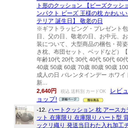
ト形のクッション 【ビーズクッション
ンパクト ビーズ 王様の枕 かわいい
テリア 誕生日】 敬老の日
※ギフトラッピング・プレゼント包
日、父の日、敬老の日、お中元、お
装について、大型商品の梱包・荷姿
き枕、布団セット、ベッドなど）【458
年齢10代 20代 30代 40代 50代 60代
40歳 50歳 60歳 70歳 80歳 90
成人の日 バレンタインデー ホワイト
新...
レビュ
2,640円
税込 送料別 カードOK
ョップ!
-12.
ハートクッション 枕 アースカ
ット 在庫限り 在庫限り ハート型
ックリ織り 発送当日わた入れ加工チ