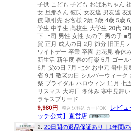
子供 こども 子ども おばあちゃん 
女 旦那さん 彼氏 女友達 男友達 友達
僚 取引先 お客様 2歳 3歳 4歳 5歳 6歳
学生 中学生 高校生 大学生 20代 30代 
下 上司 男性 女性 女の子 男の子 
賀 正月 成人の日 2月 節分 旧正月
ワイトデー 卒業 卒園 お花見 春休み
新生活 新年度 春の行楽 5月 ゴー
6月 父の日 7月 七夕 お中元 暑中見
省 9月 敬老の日 シルバーウィーク 
祭 ブライダル ハロウィン 11月 七
リスマス 大晦日 冬休み 寒中見舞いCopy
ラキスプリード
レビュー
9,980円
税込 送料込 カードOK
ッチ公式】直営店
2.
20日間の返品保証あり｜1年間