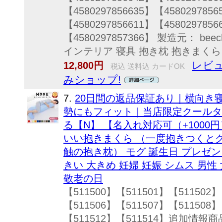
【4580297856635】【4580297856
【4580297856611】【4580297856
【4580297857366】 製造元： 
インテリア 寝具 抱き枕 抱きまくら だき
レビュ
12,800円
税込 送料込 カードOK
みショップ!
7.
20日間の返品保証あり｜横向き
勢にもフィット｜当店限定クールタ
る【N】 【名入れ対応可（+1000円
いい抱きまくら （一度抱きつくと
触の抱き枕） モグ 誕生日 プレゼン
きい 大きめ 妊婦 妊娠 シムス 男性
敬老の日
【511500】【511501】【511502】
【511506】【511507】【511508】
【511512】【511514】追加情