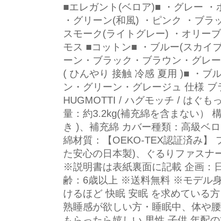
■エレガント(ベロア)■ ・グレー 
・グリーン(和風) ・ピンク ・ブラ
スモーク(ライトグレー) ・オリーブ
モス ■コットン■ ・ブルー(スカ
ーン・ブラック・ブラウン・グレー
( ひんやり 接触 冷感 夏用 )■ 
ン・グリーン・グレージュ 仕様 ブラ
HUGMOTTI / ハグモッチ / はぐも
量：約3.2kg(補充綿を含まない） 
き )、補充綿 カバー種類：高級ベロ
綿材質：【OEKO-TEX認証済み】
た安心の日本製)、ぐるりファスナ
※説明書は表紙裏面に記載 企画：日
齢：6歳以上 ※送料無料 ※モデル身
けるほど 快眠 安眠 を求めている
熟睡感が欲しい方・睡眠中、体や腰
もらったら嬉しい 男性 子供 年配