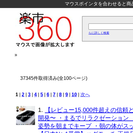
マウスポインタを合わせると商
らに詳しく検索
»
37345件取得済み(全100ページ)
1
|
2
|
3
|
4
|
5
|
6
|
7
|
8
|
9
|
10
|
次へ
1.
【レビュー15,000件超えの信
開発〜 ・まるでリラクゼーション 
姿勢を朝までキープ ・朝の体がスッ