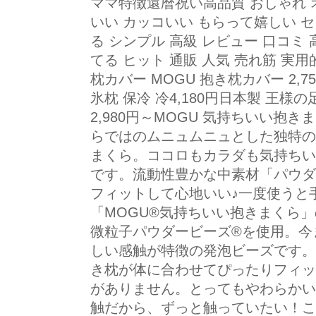
ママ特徴還暦祝い高品質 おしゃれ 
いい カッコいい もらって嬉しい 
る シンプル 高級 レビュー 口コミ 
てる ヒット 通販 人気 売れ筋 
枕カバー MOGU 抱き枕カバー 2,7
氷枕 保冷 冷4,180円日本製 王様
2,980円～MOGU 気持ちいい抱き
らではのムニュムニュとした独特の
まくら。ココロもカラダも気持ちい
です。流動性豊かな中素材「パウダ
フィットして心地いい♪一度使うと
「MOGU®気持ちいい抱きまくら
微粒子パウダービーズ®を使用。今
しい感触が特徴の発泡ビーズです。
き枕が体に合わせてぴったりフィッ
がありません。とってもやわらかい
触だから、ずっと触っていたい！こ