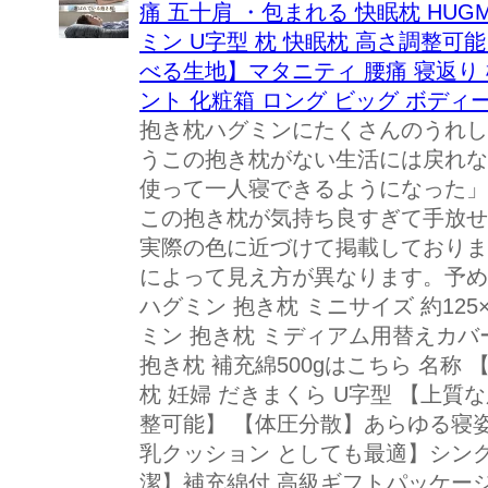
痛 五十肩 ・包まれる 快眠枕 HUG
ミン U字型 枕 快眠枕 高さ調整
べる生地】マタニティ 腰痛 寝返り 
ント 化粧箱 ロング ビッグ ボディ
抱き枕ハグミンにたくさんのうれし
うこの抱き枕がない生活には戻れな
使って一人寝できるようになった」
この抱き枕が気持ち良すぎて手放せま
実際の色に近づけて掲載しておりま
によって見え方が異なります。予めご
ハグミン 抱き枕 ミニサイズ 約125×7
ミン 抱き枕 ミディアム用替えカバー
抱き枕 補充綿500gはこちら 名称 【
枕 妊婦 だきまくら U字型 【上
整可能】 【体圧分散】あらゆる寝姿
乳クッション としても最適】シン
潔】補充綿付 高級ギフトパッケージ