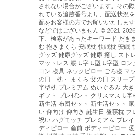
されない場合がございます。その際
れている追跡番号より、配送状況を
配をお客様の方でお願いいたします
などではございません © 2021-2
下、検索があったキーワード だきま
む 抱きまくら 安眠枕 快眠枕 安眠
グッズ 健康グッズ 健康 癒し スト
マットレス 腰 U字 U型 U字型 ロ
ゴン 寝具 ネックピロー ごろ寝 マッ
の日 枕・ まくら 父の日 スリープ 
字型枕 プレミアム ぬいぐるみ 大き
ギフト プレゼント クリスマス U字
新生活 布団セット 新生活セット 家
い 仰向け 仰向き 誕生日 昼寝枕 
祝い ハグモッチ プレミアム ブレイン
ディピロー 産前 ボディーピロー 暖か