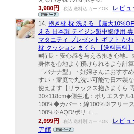
レビュー
3,980円
税込 送料込 カードOK
14.
抱き枕 枕 洗える 【最大10%OFF
える 日本製 テイジン製中綿使用 
マタニティ プレゼント ギフト かわ
枕 クッション まくら 【送料無料】
■特長・安心感を与える抱き心地。
身体を心地よく預けられるよう計算
「バナナ型」・妊婦さんにおすすめ
すい・家庭で丸洗い可能で日本製な
使えます【リラックス抱きまくら 
30×118cm◆側生地：ポリエステ
100%◆カバー：綿100%※フリー
100%※AQD/ポリエ...
レビュー
2,999円
税込 送料別 カードOK
ア館