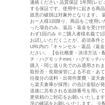
連絡ください 品質保証 1年間(レ
する保証です。使用中に起きる商品
故意の破損は対象外となります。 返
お一人様1回限り、商品をご使用い
った場合のみ、返品・返金を受け付
わず1回のみ ※ご購入者様名義で1
お試しいただくことが、必須条件と
URL内の『キャンセル・返品（返
ださい。 【会社概要・決済方法・配
チ・ハグモッチmini・ハグモッチハ
購入・同じ送り先でのみ適用されます
取拒否・長期保管による不在・あて
往復分の送料・出荷作業費・楽天倉庫
ら楽天倉庫が採用）の合計金額が発生
送後に共有される追跡番号を用いて
更依頼のご対応をお願いいたします。
況の確認をお願いいたします。 ※