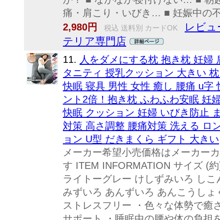
痛・肩こり・いびき… ■ 妊娠中の不眠… -
レビュー
2,980円
税込 送料別 カードOK
テリア専門店
11.
人をダメにする枕 抱き枕 妊婦 
タニティ 授乳クッション 大きい 枕
快眠 寝具 男性 女性 癒し 腰痛 u
ント2倍！抱き枕 ふわふわ安眠 妊婦
快眠 クッション 妊婦 いびき防止 
対策 高さ調整 腰痛対策 洗える ロ
ョン U型 だきまくら ギフト 大きい
メーカー希望小売価格はメーカーカ
す ITEM INFORMATION サイズ (
ライトーグレー けしずみいろ しこ
みずいろ あんずいろ あんこうしょ
ストレスフリー ・色々な体勢で癒
サポート ・睡眠中の腰や体の負担