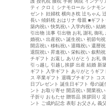
護 授乳枕 腰枕 手術 病院 インテリ
ティ クロミ シナモロール シナモン 
ゼント 妊婦枕 横向き枕 辻ちゃん 
長い 傾斜枕 おはリナ 母親 ■ギフ
築内祝い 快気祝い 入学内祝い 結納
引出物 法事 引出物 お礼 謝礼 御礼
婚祝い 出産祝い 誕生祝い 初節句祝
開店祝い 移転祝い 退職祝い 還暦祝
退院祝い 昇進祝い 栄転祝い 叙勲祝
チギフト お返し ありがとう お礼 
引っ越し 引越し挨拶 出産 結婚 新築
ギフト 入学ギフト ありがとうギフ
ス 卒業ギフト 退職プチギフト コス
日プレゼント 誕生日ギフト 母の誕
ント お取り寄せ 開店祝い 開業祝い
子折り おもたせ 贈答品 挨拶回り 
ント ご成約記念 表彰 お父さん 義父