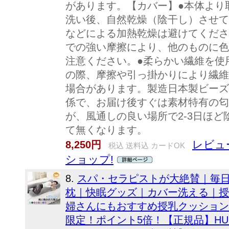
があります。【カバー】●本体より
洗い後、自然乾燥（陰干し）させて
などによる加熱乾燥は避けてくださ
での強い摩擦により、他のものに色
注意ください。●柔らかい繊維を使
の際、摩擦や引っ掛かりにより繊維
場合があります。製造日本製ビーズ
係で、お届け後すぐは素材特有の匂
が、風通しの良い場所で2-3日ほ
て無くなります。
レビュー
8,250円
税込 送料込 カードOK
ショップ!
8.
スパ・セラピストが大絶賛｜毎
枕｜快眠グッズ｜カバー洗える｜授
婦さんにもおすすめ授乳クッション
限定！ポイント5倍！【正規品】HUG