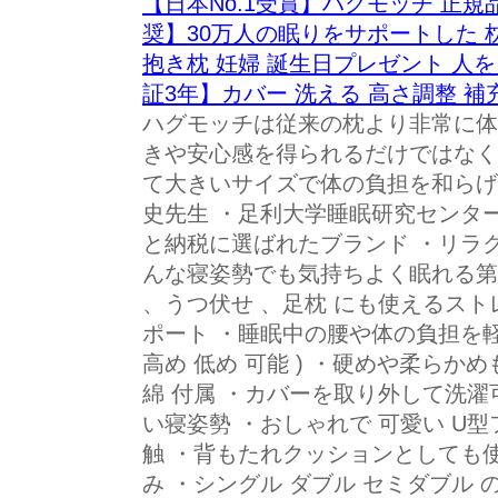
【日本No.1受賞】ハグモッチ 正
奨】30万人の眠りをサポートした 枕
抱き枕 妊婦 誕生日プレゼント 人
証3年】カバー 洗える 高さ調整 補
ハグモッチは従来の枕より非常に体
きや安心感を得られるだけではなく
て大きいサイズで体の負担を和らげま
史先生 ・足利大学睡眠研究センター
と納税に選ばれたブランド ・リラク
んな寝姿勢でも気持ちよく眠れる第
、うつ伏せ 、足枕 にも使えるスト
ポート ・睡眠中の腰や体の負担を軽
高め 低め 可能 ) ・硬めや柔らか
綿 付属 ・カバーを取り外して洗濯
い寝姿勢 ・おしゃれで 可愛い U
触 ・背もたれクッションとしても使
み ・シングル ダブル セミダブル