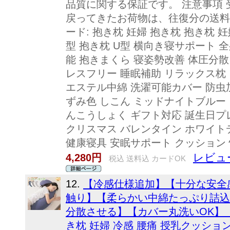
品質に関する保証です。 注意事項
戻ってきたお荷物は、往復分の送料
ード: 抱き枕 妊婦 抱き枕 抱き枕 妊
型 抱き枕 U型 横向き寝サポート 
能 抱きまくら 寝姿勢改善 体圧分散
レスフリー 睡眠補助 リラックス枕
エステル中綿 洗濯可能カバー 防虫
ずみ色 しこん ミッドナイトブルー 
んこうしょく ギフト対応 誕生日プ
クリスマス バレンタイン ホワイトデ
健康寝具 安眠サポート クッション
レビュー
4,280円
税込 送料込 カードOK
12.
【冷感仕様追加】【十分な安全
触り】【柔らかい中綿たっぷり詰込
分散させる】【カバー丸洗いOK】 
き枕 妊婦 冷感 腰痛 授乳クッショ