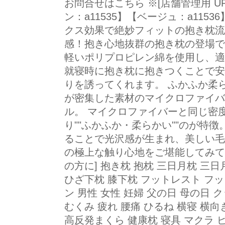
お問合せはこちら ※[店舗管理用 URL]
ン：a11535】【ベージュ：a1153
クス効果で絶妙フィットの抱き枕流
感！抱き心地抜群の抱き枕の登場で
軽いポリプロピレン綿を使用し、適
就寝時に抱き枕に抱きつくことで安
りを誘ってくれます。 ふかふか柔
が密集した素材のマイクロファイバ
ル。 マイクロファイバーと同じ密
り""ふかふか・柔らかい""のが特
ることで光沢感が生まれ、美しい毛
の極上な触り心地をご堪能してみて
の方に] 抱き枕 抱枕 三日月枕 三
ひざ下枕 膝下枕 フットレスト フッ
ン 男性 女性 妊婦 父の日 母の日
むくみ 疲れ 腰痛 ひるね 横寝 横向
高反発まくら 健康枕 寝具 マクラ ピ