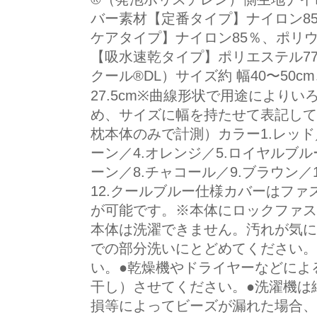
バー素材【定番タイプ】ナイロン8
ケアタイプ】ナイロン85％、ポリ
【吸水速乾タイプ】ポリエステル77
クール®DL）サイズ約 幅40〜50cm
27.5cm※曲線形状で用途により
め、サイズに幅を持たせて表記してお
枕本体のみで計測）カラー1.レッド
ーン／4.オレンジ／5.ロイヤルブル
ーン／8.チャコール／9.ブラウン／
12.クールブルー仕様カバーはフ
が可能です。※本体にロックファス
本体は洗濯できません。汚れが気に
での部分洗いにとどめてください。
い。●乾燥機やドライヤーなどによ
干し）させてください。●洗濯機は
損等によってビーズが漏れた場合、