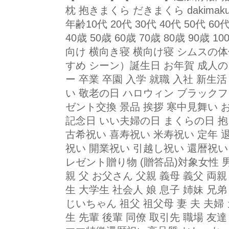
枕 抱きまくら だきまくら dakima
年齢10代 20代 30代 40代 50代 60代
40歳 50歳 60歳 70歳 80歳 90
向け 横向き寝 横向け寝 シムスの
すめ シーン）誕生日 お年賀 成人
ー 卒業 卒園 入学 就職 入社 新生
い 敬老の日 ハロウィン ブラックフ
ゼント交換 景品 挨拶 寒中見舞い 
記念日 いい夫婦の日 まくらの日 
古希祝い 喜寿祝い 米寿祝い 定年 
祝い 開業祝い 引越し祝い 還暦祝い
レゼント贈り物 (贈答品)対象女性 男
親 父 お父さん 父親 義母 義父 両親
生 大学生 社会人 娘 息子 姉妹 兄弟
じいちゃん 祖父 祖父母 妻 夫 夫婦 
生 先輩 後輩 同僚 取引先 職場 友