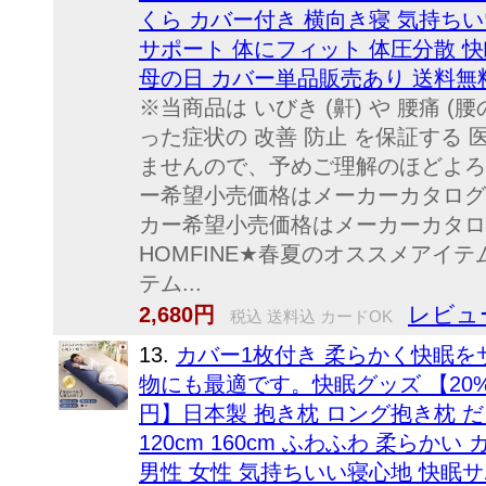
くら カバー付き 横向き寝 気持ちい
サポート 体にフィット 体圧分散 
母の日 カバー単品販売あり 送料無
※当商品は いびき (鼾) や 腰痛 (
った症状の 改善 防止 を保証する 
ませんので、予めご理解のほどよろ
ー希望小売価格はメーカーカタログ
カー希望小売価格はメーカーカタロ
HOMFINE★春夏のオススメアイテム
テム...
レビュー
2,680円
税込 送料込 カードOK
13.
カバー1枚付き 柔らかく快眠
物にも最適です。快眠グッズ 【20%
円】日本製 抱き枕 ロング抱き枕 だき
120cm 160cm ふわふわ 柔らか
男性 女性 気持ちいい寝心地 快眠サ