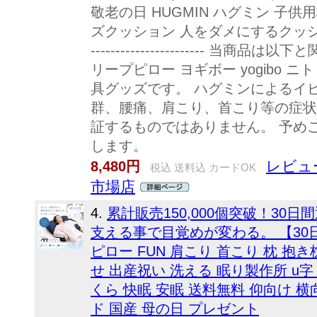
敬老の日 HUGMIN ハグミン 子
ズクッション 人をダメにするクッショ
----------------------- 
リープピロー ヨギボー yogibo ニ
具グッズです。 ハグミンによるイ
群、腰痛、肩こり、首こり等の症状
証するものではありません。 予め
します。
レビュー
8,480円
税込 送料込 カードOK
市場店
4.
累計販売150,000個突破！30
支える事で目覚めが変わる。 【30
ピロー FUN 肩こり 首こり 枕 抱
せ 出産祝い 洗える 眠り製作所 u字
くら 快眠 安眠 送料無料 仰向け 
ド 国産 母の日 プレゼント