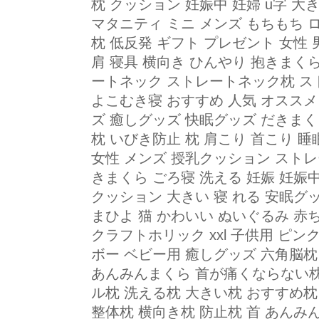
枕 クッション 妊娠中 妊婦 u字 大
マタニティ ミニ メンズ もちもち 
枕 低反発 ギフト プレゼント 女性 
肩 寝具 横向き ひんやり 抱きまく
ートネック ストレートネック枕 ス
よこむき寝 おすすめ 人気 オススメ
ズ 癒しグッズ 快眠グッズ だきまく
枕 いびき防止 枕 肩こり 首こり 
女性 メンズ 授乳クッション ストレ
きまくら ごろ寝 洗える 妊娠 妊娠
クッション 大きい 寝 れる 安眠グ
まひよ 猫 かわいい ぬいぐるみ 赤
クラフトホリック xxl 子供用 ピンク 
ボー ベビー用 癒しグッズ 六角脳
あんみんまくら 首が痛くならない枕 pillo
ル枕 洗える枕 大きい枕 おすすめ枕
整体枕 横向き枕 防止枕 首 あんみ