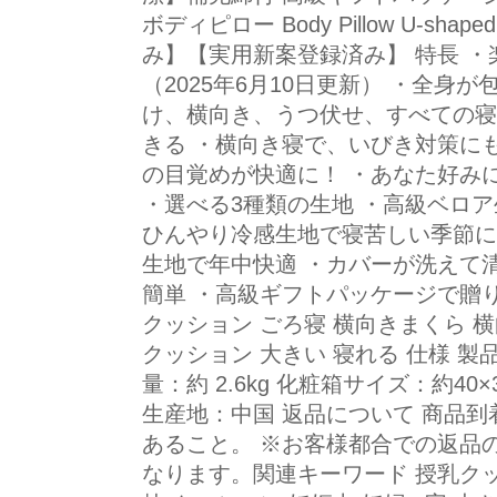
ボディピロー Body Pillow U-sha
み】【実用新案登録済み】 特長 ・
（2025年6月10日更新） ・全身
け、横向き、うつ伏せ、すべての寝
きる ・横向き寝で、いびき対策に
の目覚めが快適に！ ・あなた好み
・選べる3種類の生地 ・高級ベロ
ひんやり冷感生地で寝苦しい季節に
生地で年中快適 ・カバーが洗えて
簡単 ・高級ギフトパッケージで贈り
クッション ごろ寝 横向きまくら 横
クッション 大きい 寝れる 仕様 製品サ
量：約 2.6kg 化粧箱サイズ：約40
生産地：中国 返品について 商品
あること。 ※お客様都合での返品
なります。関連キーワード 授乳クッ