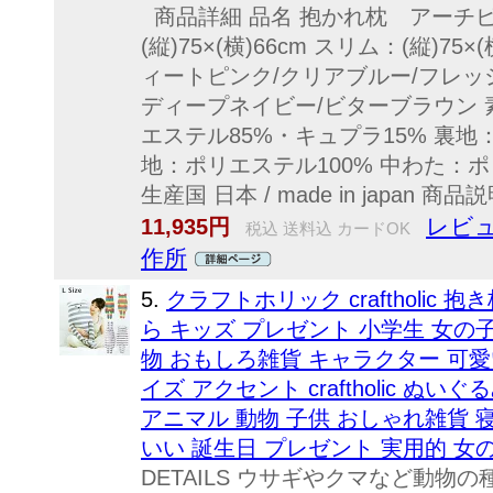
商品詳細 品名 抱かれ枕 アーチピ
(縦)75×(横)66cm スリム：(縦)75×
ィートピンク/クリアブルー/フレッ
ディープネイビー/ビターブラウン 
エステル85%・キュプラ15% 裏地
地：ポリエステル100% 中わた：
生産国 日本 / made in japan 商品説明
レビュ
11,935円
税込 送料込 カードOK
作所
5.
クラフトホリック craftholic
ら キッズ プレゼント 小学生 女の子
物 おもしろ雑貨 キャラクター 可愛
イズ アクセント craftholic ぬ
アニマル 動物 子供 おしゃれ雑貨 
いい 誕生日 プレゼント 実用的 女
DETAILS ウサギやクマなど動物