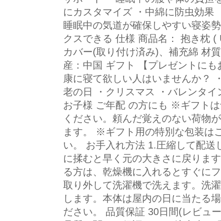
にカスタマイズ ・中綿に防虫効果 
睡眠中の気道が確保しやすい寝姿勢
クスできる 仕様 商品名： 抱き枕 ( 
カバー(取り付け済み)、補充綿 材
産：中国 ギフト 【プレゼントにも
康に寝て欲しい人はいませんか？ ・
老の日 ・クリスマス ・バレンタイン
お子様 ご年配 の方にも ※ギフト
ください。頼んだ覚えのない荷物が
ます。 ※ギフト用の特別な包装は
い。 お手入れ方法 1.圧縮して配
に揉むと早く元の大きさに戻ります
る方は、乾燥機に入れるとすぐにフ
取り外して洗濯機で洗えます。洗濯
します。本体は屋内の日に当たる場
ださい。 品質保証 30日間(レビュ