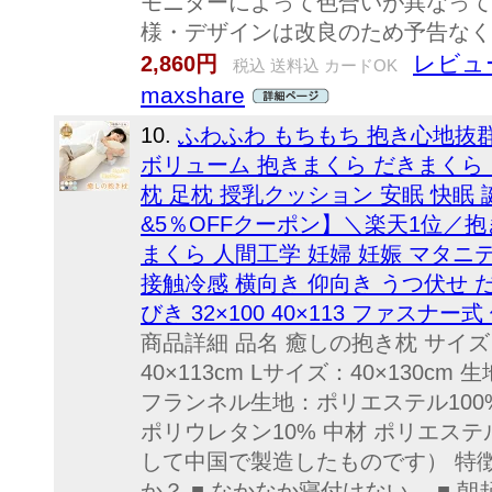
モニターによって色合いが異なって
様・デザインは改良のため予告なく
レビュー
2,860円
税込 送料込 カードOK
maxshare
10.
ふわふわ もちもち 抱き心地抜
ボリューム 抱きまくら だきまくら
枕 足枕 授乳クッション 安眠 快眠 
&5％OFFクーポン】＼楽天1位／抱
まくら 人間工学 妊婦 妊娠 マタニテ
接触冷感 横向き 仰向き うつ伏せ 
びき 32×100 40×113 ファスナー
商品詳細 品名 癒しの抱き枕 サイズ 
40×113cm Lサイズ：40×130cm
フランネル生地：ポリエステル100
ポリウレタン10% 中材 ポリエステ
して中国で製造したものです） 特
か？ ■ なかなか寝付けない… ■ 