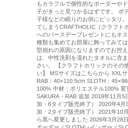
もカラフルで個性的なボーダーやド
子がきっと見つかるはずです。 ボ
子様などの眠りのお供にピッタリ。
てしまうCRAFTHOLIC（クラフ
へのバースデープレゼントにもオス
種類も集めてお部屋に飾ってみては
型崩れの原因になりますのでお控え
は、中性洗剤を濡れたタオルに含ま
さい。 【クラフトホリックのその
い】 MSサイズはこちらから XXL
RAB：40×110.5cm SLOTH：4
100% 中材：ポリエステル100% 変更
SAKURA・RAB 追加 2019年1
加・6タイプ販売終了） 2020年4
加・2タイプ販売終了） 2021年1
ら黒へ変更しました 2026年3月28
ボーダー／SLOTHレインボー／S