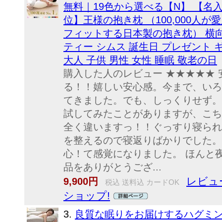
無料｜19色から選べる【N】 【名入
位】王様の抱き枕 （100,000人
フィットする日本製の抱き枕） 横向き
ティー シムス 誕生日 プレゼント 
大人 子供 男性 女性 睡眠 敬老の日
購入した人のレビュー ★★★★★ 
る！！嬉しい安心感。今まで、いろ
てきました。でも、しっくりせず。
試してみたことがありますが、こち
全く違いますっ！！ぐっすり寝られ
を整えるので寝返りばかりでした。
心！て感覚になりました。 ほんと
品をありがとうござ...
レビュー
9,900円
税込 送料込 カードOK
ショップ!
3.
良質な眠りをお届けするハグミン