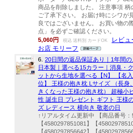
商品を削除しました。 注意事項 
ご了承下さい。 お届け時にシワが
良ではございません。 お買い物の
点」を必ずご確認ください。
レビュー
5,060円
税込 送料別 カードOK
お店 モリーフ
6.
20日間の返品保証あり｜1年間
日本製｜選べる15カラー｜消臭・
ットから生地を選べる【N】 【名入れ
位】 王様の抱き枕 Lサイズ （長
きくなった王様の抱き枕） 超極小ビー
性 誕生日 プレゼント ギフト 王様
ズ レディース 横向き 敬老の日
↑リアルタイム更新中 【商品番号：5003
【4580297851081】【4580297851
【4580297856642】【4580297856