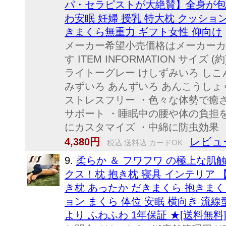
パ・セラピストが大絶賛】全身が包
わ安眠 妊婦 授乳 特大枕 クッショ
きまくら無重力 ギフト女性 仰向け
メーカー希望小売価格はメーカーカ
す ITEM INFORMATION サイズ (
ライトーグレー けしずみいろ しこ
みずいろ あんずいろ あんこうしょ
ストレスフリー ・色々な体勢で癒
サポート ・睡眠中の腰や体の負担
にカスタマイズ ・中綿に防虫効果 
レビュー
4,380円
税込 送料込 カードOK
9.
柔らか ＆ フワフワ の極上な
クス！枕 抱き枕 寝具 インテリア 
き枕 あったか だきまくら 抱きまく
ョン まくら 体位 安眠 横向き 流
より ふわふわ 1年保証 ★[送料無料