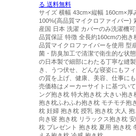
る 送料無料
サイズ 横幅 43cm×縦幅 160cm×
100%(高品質マイクロファイバー) 
産国 日本 洗濯 カバーのみ洗濯機可
品質保証 特徴 全長約160cmの抱
品質マイクロファイバーを使用 型
菌・防臭加工で清潔で衛生的な状態を
の日本製で細部にわたる丁寧な縫製
き、うつ伏せ、どんな寝姿にもフィ
の質を上げ、健康、美容、仕事にも
売価格はメーカーサイトに基づいて掲
ング抱き枕 特大抱き枕 大きい抱き
抱き枕ふわふわ抱き枕 モチモチ抱き枕
枕 妊婦 抱き枕 授乳 抱き枕 大人 抱
向き寝 抱き枕 リラックス抱き枕 安
枕 プレゼント 抱き枕 夏用 抱き枕 
える抱き枕 冷感 抱き枕