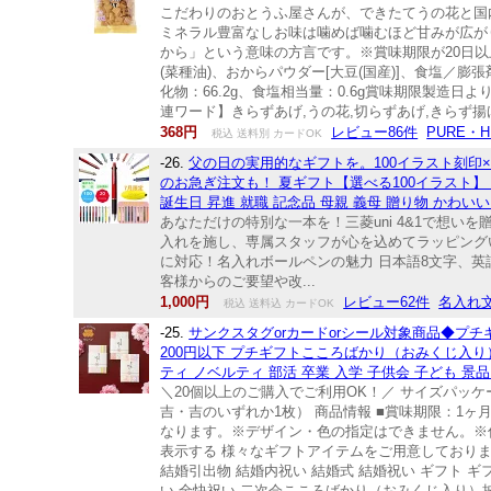
こだわりのおとうふ屋さんが、できたてうの花と国
ミネラル豊富なしお味は噛めば噛むほど甘みが広が
から」という意味の方言です。※賞味期限が20日以上
(菜種油)、おからパウダー[大豆(国産)]、食塩／膨張剤
化物：66.2g、食塩相当量：0.6g賞味期限製造日よ
連ワード】きらずあげ,うの花,切らずあげ,きらず揚
368円
レビュー86件
PURE・
税込 送料別 カードOK
-26.
父の日の実用的なギフトを。100イラスト刻
のお急ぎ注文も！ 夏ギフト【選べる100イラスト】 限
誕生日 昇進 就職 記念品 母親 義母 贈り物 かわいい
あなただけの特別な一本を！三菱uni 4&1で想
入れを施し、専属スタッフが心を込めてラッピング
に対応！名入れボールペンの魅力 日本語8文字、
客様からのご要望や改...
1,000円
レビュー62件
名入れ
税込 送料込 カードOK
-25.
サンクスタグorカードorシール対象商品◆プチ
200円以下 プチギフトこころばかり（おみくじ入り）(
ティ ノベルティ 部活 卒業 入学 子供会 子ども 景品
＼20個以上のご購入でご利用OK！／ サイズパッケー
吉・吉のいずれか1枚） 商品情報 ■賞味期限：1
なります。※デザイン・色の指定はできません。※
表示する 様々なギフトアイテムをご用意しております
結婚引出物 結婚内祝い 結婚式 結婚祝い ギフト ギ
い 全快祝い 二次会こころばかり（おみくじ入り