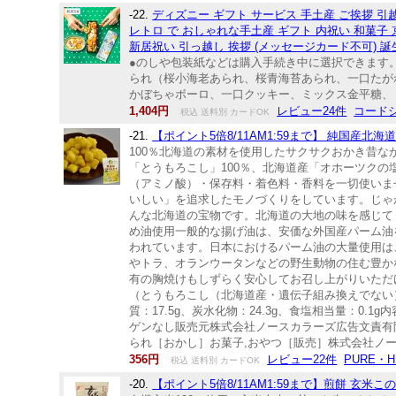
-22.
ディズニー ギフト サービス 手土産 ご挨拶 引越
レトロ で おしゃれな手土産 ギフト 内祝い 和菓子 京
新居祝い 引っ越し 挨拶 (メッセージカード不可) 誕生
●のしや包装紙などは購入手続き中に選択できます。●メ
られ（桜小海老あられ、桜青海苔あられ、一口たが
かぼちゃボーロ、一口クッキー、ミックス金平糖、ミ
1,404円
レビュー24件
コード
税込 送料別 カードOK
-21.
【ポイント5倍8/11AM1:59まで】 純国産北
100％北海道の素材を使用したサクサクおかき昔な
「とうもろこし」100％、北海道産「オホーツクの
（アミノ酸）・保存料・着色料・香料を一切使いま
いしい」を追求したモノづくりをしています。じゃ
んな北海道の宝物です。北海道の大地の味を感じて
め油使用一般的な揚げ油は、安価な外国産パーム油
われています。日本におけるパーム油の大量使用は
やトラ、オランウータンなどの野生動物の住む豊か
有の胸焼けもしずらく安心してお召し上がりいただけ
（とうもろこし（北海道産・遺伝子組み換えでない））
質：17.5g、炭水化物：24.3g、食塩相当量：0
ゲンなし販売元株式会社ノースカラーズ広告文責有限会社
られ［おかし］お菓子,おやつ［販売］株式会社ノ
356円
レビュー22件
PURE・
税込 送料別 カードOK
-20.
【ポイント5倍8/11AM1:59まで】煎餅 玄米