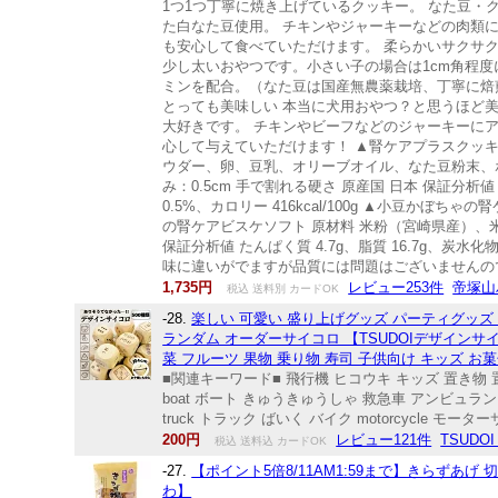
1つ1つ丁寧に焼き上げているクッキー。 なた豆・
た白なた豆使用。 チキンやジャーキーなどの肉類
も安心して食べていただけます。 柔らかいサクサク
少し太いおやつです。小さい子の場合は1cm角程度
ミンを配合。（なた豆は国産無農薬栽培、丁寧に焙煎さ
とっても美味しい 本当に犬用おやつ？と思うほど
大好きです。 チキンやビーフなどのジャーキーに
心して与えていただけます！ ▲腎ケアプラスクッキ
ウダー、卵、豆乳、オリーブオイル、なた豆粉末、ホワイ
み：0.5cm 手で割れる硬さ 原産国 日本 保証分析値 
0.5%、カロリー 416kcal/100g ▲小豆
の腎ケアビスケソフト 原材料 米粉（宮崎県産）、
保証分析値 たんぱく質 4.7g、脂質 16.7g、炭水化物 5
味に違いがでますが品質には問題はございませんの
1,735円
レビュー253件
帝塚山
税込 送料別 カードOK
-28.
楽しい 可愛い 盛り上げグッズ パーティグッズ 
ランダム オーダーサイコロ 【TSUDOIデザインサイコロ
菜 フルーツ 果物 乗り物 寿司 子供向け キッズ お菓
■関連キーワード■ 飛行機 ヒコウキ キッズ 置き物 
boat ボート きゅうきゅうしゃ 救急車 アンビュランス ぱと
truck トラック ばいく バイク motorcycle モータ
200円
レビュー121件
TSUDO
税込 送料込 カードOK
-27.
【ポイント5倍8/11AM1:59まで】きらずあ
わ】