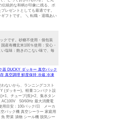
色の伝統的な和柄が印象に残る、ポ
たプレゼントとしても最適です。
ギフトです。 ＼ 転職・退職あい
ナックです。砂糖不使用・個包装
国産有機玄米100％使用：安心・
よい塩味：飽きのこない味で、毎
DUCKY ダッキー 真空パック
存 真空調理 鮮度保持 冷蔵 冷凍
を使わないから、ランニングコスト
 (ダッキー)。軽量コンパクト設
短)×1、チューブ(長)×2、集水タン
00V 50/60Hz 最大消費電
分 使用目安：100パック/日 メーカ
 真空パック機 真空シーラー 家庭用
魚 野菜 漬物 シール機 脱気シー