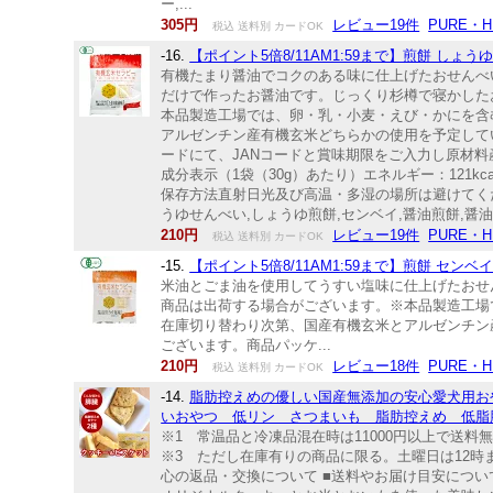
ー,...
305円
レビュー19件
PURE・
税込 送料別 カードOK
-16.
【ポイント5倍8/11AM1:59まで】煎餅 し
有機たまり醤油でコクのある味に仕上げたおせんべ
だけで作ったお醤油です。じっくり杉樽で寝かした
本品製造工場では、卵・乳・小麦・えび・かにを含
アルゼンチン産有機玄米どちらかの使用を予定して
ードにて、JANコードと賞味期限をご入力し原材料
成分表示（1袋（30g）あたり）エネルギー：121kca
保存方法直射日光及び高温・多湿の場所は避けてくださ
うゆせんべい,しょうゆ煎餅,センベイ,醤油煎餅,醤
210円
レビュー19件
PURE・
税込 送料別 カードOK
-15.
【ポイント5倍8/11AM1:59まで】煎餅 セン
米油とごま油を使用してうすい塩味に仕上げたおせ
商品は出荷する場合がございます。※本品製造工場
在庫切り替わり次第、国産有機玄米とアルゼンチン
ございます。商品パッケ...
210円
レビュー18件
PURE・
税込 送料別 カードOK
-14.
脂肪控えめの優しい国産無添加の安心愛犬用お
いおやつ 低リン さつまいも 脂肪控えめ 低脂肪
※1 常温品と冷凍品混在時は11000円以上で送料無
※3 ただし在庫有りの商品に限る。土曜日は12時ま
心の返品・交換について ■送料やお届け目安につい