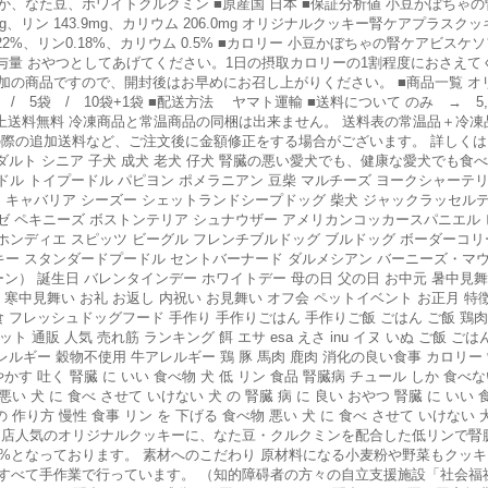
、なた豆、ホワイトクルクミン ■原産国 日本 ■保証分析値 小豆かぼちゃの
 0.0g、リン 143.9mg、カリウム 206.0mg オリジナルクッキー腎ケアプラス
22%、リン0.18%、カリウム 0.5% ■カロリー 小豆かぼちゃの腎ケアビスケソフト 3
g ■給与量 おやつとしてあげてください。1日の摂取カロリーの1割程度におさえ
加の商品ですので、開封後はお早めにお召し上がりください。 ■商品一覧 オ
 / 5袋 / 10袋+1袋 ■配送方法 ヤマト運輸 ■送料について のみ → 
00円以上送料無料 冷凍商品と常温商品の同梱は出来ません。 送料表の常温品＋冷
の際の追加送料など、ご注文後に金額修正をする場合がございます。 詳しく
アダルト シニア 子犬 成犬 老犬 仔犬 腎臓の悪い愛犬でも、健康な愛犬でも
ドル トイプードル パピヨン ポメラニアン 豆柴 マルチーズ ヨークシャーテ
 キャバリア シーズー シェットランドシープドッグ 柴犬 ジャックラッセルテ
ゼ ペキニーズ ボストンテリア シュナウザー アメリカンコッカースパニエル
ホンディエ スピッツ ビーグル フレンチブルドッグ ブルドッグ ボーダーコリ
キー スタンダードプードル セントバーナード ダルメシアン バーニーズ・マ
ーン） 誕生日 バレンタインデー ホワイトデー 母の日 父の日 お中元 暑中見
寒中見舞い お礼 お返し 内祝い お見舞い オフ会 ペットイベント お正月 特徴
食 フレッシュドッグフード 手作り 手作りごはん 手作りご飯 ごはん ご飯 鶏肉 
ト 通販 人気 売れ筋 ランキング 餌 エサ esa えさ inu イヌ いぬ ご飯 ご
レルギー 穀物不使用 牛アレルギー 鶏 豚 馬肉 鹿肉 消化の良い食事 カロリー 
す 吐く 腎臓 に いい 食べ物 犬 低 リン 食品 腎臓病 チュール しか 食べない
悪い 犬 に 食べ させて いけない 犬 の 腎臓 病 に 良い おやつ 腎臓 に いい 
の 作り方 慢性 食事 リン を 下げる 食べ物 悪い 犬 に 食べ させて いけない 
当店人気のオリジナルクッキーに、なた豆・クルクミンを配合した低リンで腎
.02%となっております。 素材へのこだわり 原材料になる小麦粉や野菜もク
すべて手作業で行っています。 （知的障碍者の方々の自立支援施設「社会福