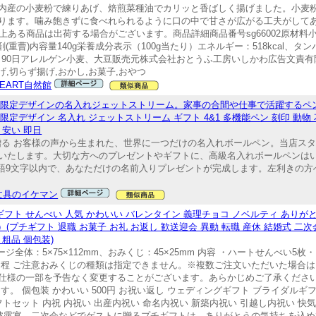
内産の小麦粉で練りあげ、焙煎菜種油でカリッと香ばしく揚げました。小麦
ります。噛み飽きずに食べれられるように口の中で甘さが広がる工夫がして
ある商品は出荷する場合がございます。商品詳細商品番号sg66002原材料小麦
(重曹)内容量140g栄養成分表示（100g当たり）エネルギー：518kcal、タンパ
り90日アレルゲン小麦、大豆販売元株式会社おとうふ工房いしかわ広告文責有限会社自
げ,切らず揚げ,おかし,お菓子,おやつ
HEART自然館
印×限定デザインの名入れジェットストリーム。家事の合間や仕事で活躍するペ
定デザイン 名入れ ジェットストリーム ギフト 4&1 多機能ペン 刻印 動物 花
 安い 即日
いを贈る お客様の声から生まれた、世界に一つだけの名入れボールペン。当店ス
いたします。大切な方へのプレゼントやギフトに、高級名入れボールペンはい
英語9文字以内で、あなただけの名前入りプレゼントが完成します。左利きの
文具のイケマン
ギフト せんべい 人気 かわいい バレンタイン 義理チョコ ノベルティ あり
プチギフト 退職 お菓子 お礼 お返し 歓送迎会 異動 転職 産休 結婚式 二次
 粗品 個包装)
ジ全体：5×75×112mm、おみくじ：45×25mm 内容 ・ハートせんべい5
ヶ月程 ご注意おみくじの種類は指定できません。※複数ご注文いただいた場合
仕様の一部を予告なく変更することがございます。あらかじめご了承ください
。 個包装 かわいい 500円 お祝い返し ウェディングギフト ブライダルギフ
フトセット 内祝 内祝い 出産内祝い 命名内祝い 新築内祝い 引越し内祝い 快
）披露宴、二次会などでゲストに贈るプチギフトは、ありがとうの気持ちを込め