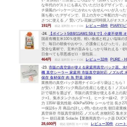
な年代のゲストにも喜んでいただけるデザインで、あ
チ袋風のパッケージにかわいいおせんべいが入った
落ち着いたデザインで、目上の方やご年配の方への
さつに使える ／ 賢いプレ花嫁は同時購入がオスス
191円
レビュー48件
PIARY
税込 送料別 カードOK
-24.
【ポイント5倍8/11AM1:59まで】小麦不使
国産有機玄米100％使用。軽い食感と程よい塩味
で、毎日の朝食やおやつ、介護食にもぴったり。お
安全な素材で、玄米の旨みをしっかり味わえる・砂
日食べても罪悪感ゼロ・個包装...
464円
レビュー32件
PURE・
税込 送料別 カードOK
-23.
市販の真空袋が使える家庭用真空パック器。水物
機 真空シーラー 家庭用 市販真空袋対応 ノズル式 水
保存 食材保存 肉 魚 野菜 漬物
業務用の真空パック器用ナイロンポリ袋はこちら！ 
が安い！真空パック商品の生産にも使える！ノズル吸
計で場所を選ばず、市販の真空袋が使える卓上の真空パック機
ク×1、集水タンクホルダー×1、ヒーター線×2、テフロ
力 135W 吸気性能 -60kPa/50Hz シール寸法
ー保証6ヶ月 商品の詳しい問い合わせ先 朝日産業株式会
真空保存 市販真空袋対応 ノズル式 水物対応 集水タ
ラー 朝日産業 Solacle【業務用真空パック器 D
28,600円
レビュー30件
ハート
税込 送料別 カードOK