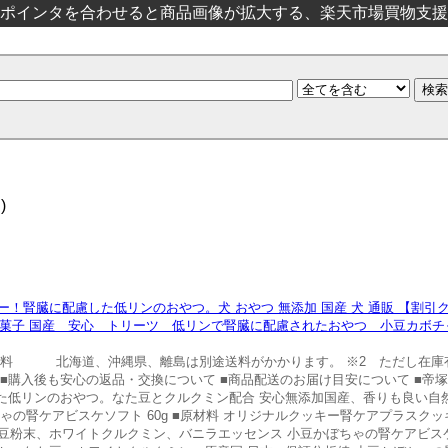
ポインタを合わせると商品画像が拡大する、楽天市場買物支援
)
！腎臓に配慮した低リンのおやつ。犬 おやつ 無添加 国産 犬 通販 【割
お菓子 国産 安心 トリーツ 低リンで腎臓に配慮されたおやつ 小豆カボ
料無料 北海道、沖縄県、離島は別途送料がかかります。 ※2 ただし在庫
 ■購入後も安心の返品・交換について ■商品配送のお届け目安について ■帝
た低リンのおやつ。なた豆とクルクミン配合 安心無添加国産、香りも良い自然
ちゃの腎ケアビスケソフト 60g ■原材料 オリジナルクッキー腎ケアプラスク
豆粉末、ホワイトクルクミン、バニラエッセンス 小豆かぼちゃの腎ケアビス