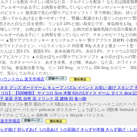
クルクミンを配合 やさしい成分なた豆・クルクミンを配合！ なた豆は国産無
にアレルギーがある子に お肉類を使用していないのでチキンやジャーキーな
のビスケット 無添加で安心の腎ケアビスケソフト！ 手で簡単に割れ、砕くのも簡
に割ってからあげると食べやすいです。 腎臓に配慮された低リンのおやつ 
れた白なた豆を使用） リンも0.14%と低い為安心です。食塩相当も0g、カ
美味しいです。 お肉は使っていませんが、お肉大好き偏食気味の当店の看板
アレルギーのある子に！ お肉類を使っていないので、チキンやビーフなどの
ー ▲腎ケアプラスクッキー オリジナルクッキー 腎ケアプラス 原材料 小麦
トクルクミン、バニラエッセンス 内容量 80g 大きさと硬さ ハート型・・大き
たんぱく質9.1%、脂質8.6%、炭水化物75.6%、水分3.8%、ナトリウム0.02
かぼちゃの腎ケアビスケソフト ▲小豆かぼちゃの腎ケアビスケソフト ▲小豆かぼちゃ
米油、カボチャペースト、あずき水煮、きび糖、米ぬか、なた豆、ホワイトクルクミ
2.5g、食塩相当量 0.0g、リン 143.9mg、カリウム 206.0mg カロリー 368
で、安心してお与えください。
ハウンドカム 楽天市場店
ネタ グッズ ボードゲーム キューブ パズル イベント お笑い 遊び スタンプ 子
】 【500種類】 サイコロ 3cm 木製 6分の1ダイス ゲーム ダイス dice 
子 楽器 天気 自然 花 ドリンク 花 建物 顔 食べ物
置物 カップル 数字 面白グッズ 6面おもちゃ エアプレーン へりこぷたー ヘリ
かー パトカー policecar ポリスカー しょうぼうしゃ 消防車 firetruck c
ーサイクル じてんしゃ 自転車 ジテンシャ bicycle バイシクル ...
I 楽天市場店
げ 切らず揚げ 切らずあげ うの花あげ うの花揚げ きらずや本舗 きらず揚げ・し