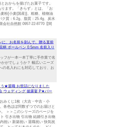
粉とおからを揚げたお菓子です。
あります。「きらず」とは、「お
粉[小麦(国産)]、粗糖、植物油
ク質：6.2g、脂質：25.4g、炭水
然館 0957-22-8770【関
ンに、お名前を刻んで。贈る直前
柄 ボールペン 0.5mm 名前入り
タッフが一本一本丁寧に手作業で名
かがでしょうか？ 幅広いニーズ
方への名入れにも対応しており、お
がとう★退職 お世話になりました
会 ウェディング 披露宴 P★パー
枚・おみくじ1枚（大吉・中吉・小
は、各色ほぼ同数ずつでのお届けと
。 ＞＞このシリーズのページを
ト 引き出物 引出物 結婚引き出物
気内祝い 新築祝い 退職祝い 快気祝
て、とっておきのものを。 どん