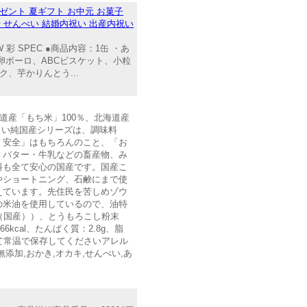
レゼント 夏ギフト お中元 お菓子
わせ せんべい 結婚内祝い 出産内祝い
 SPEC ●商品内容：1缶 ・あ
卵ボーロ、ABCビスケット、小粒
、芋かりんとう...
道産「もち米」100％、北海道産
しい純国産シリーズは、調味料
・安全」はもちろんのこと、「お
、バター・牛乳などの畜産物、み
料も全て安心の国産です。国産こ
やショートニング、石鹸にまで使
えています。先住民を苦しめゾウ
の米油を使用しているので、油特
（国産））、とうもろこし粉末
cal、たんぱく質：2.8g、脂
避けて常温で保存してくださいアレル
添加,おかき,オカキ,せんべい,あ