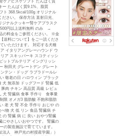
腎ケアビスケソフト たんぱく質
クッキー たんぱく質9.1%、脂質
68.5kcal/100g オリジナル
てください。 保存方法 直射日光、
リジナルクッキー腎ケアプラスク
5,500円以上送料無料 のみ →
凍品の料金をご参照ください。 ※金
は【送料について】をご一読くださ
食べていただけます。 対応する犬種
リア イタリアングレーハウンド ウ
リア スキッパーキ スコティッシ
 ピットブルテリア イングリッシ
ー 秋田犬 グレートデン グレート
ウンテン・ドッグ ラブラドールレ
舞い 敬老の日 ハロウィン ブラック
 犬 無添加 ドッグフード 腎臓 低
豚肉 チキン 高品質 高級 レビュ
はん 犬 腎臓病 食事 手作り 食事量
制限 オメガ3 脂肪酸 不飽和脂肪
 老 犬 腎 不全 手作り おじや の
食べ物 犬 低 リン 食品 腎臓病 チ
犬 の 腎臓 病 に 良い おやつ腎臓
臓にやさしいおやつです。 腎臓の
ッキーの製造施設で育てています。
祉法人 神戸光の村授産学園」）