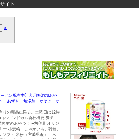
サイト
さ
引クーポン配布中】犬用無添加おや
チャ あずき 無添加 オヤツ か
有りの商品に限る。土曜日は12時
塚山ハウンドカム会社概要 愛犬
素材のおやつ！ ■内容量 オリジ
ッキー 小麦粉、じゃがいも、乳糖、
ケソフト 米粉（宮崎県産）、米