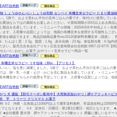
HEART自然館
ょうゆ味 しょうゆせんべい しょうゆ煎餅 センベイ 有機玄米セラピー たまり醤油
い。1袋で、およそ茶わん半分の玄米ごはんの量です。味付けに使用している
お醤油ならではの風味をお楽しみください。※賞味期限が20日以上ある商品
む製品を生産しています。＜リニューアル情報：2025年8月中旬頃より＞在
います。入荷量や品質によっては、他国の有機玄米を使用する可能性もござい
産地を確認できます。商品詳細商品番号ms33120原材料有機玄米（国産）
l、たんぱく質：2.3g、脂質：1.9g、炭水化物：23.8g、食塩相当量：0.3g
い。販売元合名会社アリモト広告文責有限会社自然館 0957-22-8770【関
油せんべい,おかし,お菓子,おやつ＞＞玄米セラピー商品一覧
HEART自然館
ベイ 有機玄米セラピー うす塩味（30g）【アリモト】
んべい。塩を更に減量しました。1袋で、およそ茶わん半分の玄米ごはんの量
では、卵・乳・小麦・えび・かにを含む製品を生産しています。＜リニューアル
産有機玄米どちらかの使用を予定しています。入荷量や品質によっては、他
HEART自然館
やつ 犬 通販 【割引クーポン配布中】犬用無添加おやつ｜膵ケアクッキービ
 芋 トリーツ クリスマス お菓子
料 ※2 沖縄・北海道は11000円以上で通常送料無料、常温混在時は2200
でとなります。 ※4 定休日：日曜日・第1第3土曜日・祝日となります。 ■
て ■会社概要 愛犬用 膵ケアクッキービスケ2種セット 膵臓に優しいをテ