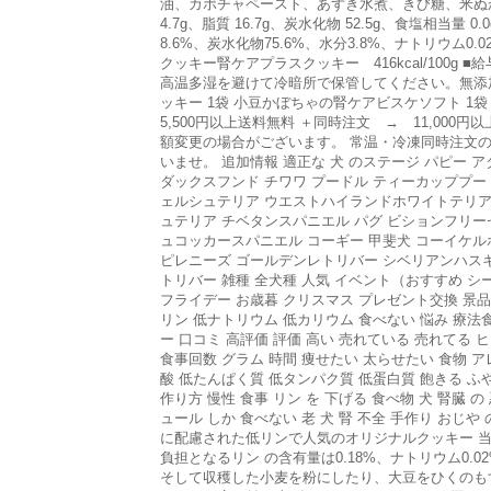
油、カボチャペースト、あずき水煮、きび糖、米ぬか
4.7g、脂質 16.7g、炭水化物 52.5g、食塩相当量
8.6%、炭水化物75.6%、水分3.8%、ナトリウム0.0
クッキー腎ケアプラスクッキー 416kcal/100
高温多湿を避けて冷暗所で保管してください。無添
ッキー 1袋 小豆かぼちゃの腎ケアビスケソフト 1袋
5,500円以上送料無料 ＋同時注文 → 11,0
額変更の場合がございます。 常温・冷凍同時注文
いませ。 追加情報 適正な 犬 のステージ パピー 
ダックスフンド チワワ プードル ティーカッププー
ェルシュテリア ウエストハイランドホワイトテリア
ュテリア チベタンスパニエル パグ ビションフリー
ュコッカースパニエル コーギー 甲斐犬 コーイケル
ピレニーズ ゴールデンレトリバー シベリアンハス
トリバー 雑種 全犬種 人気 イベント（おすすめ シ
フライデー お歳暮 クリスマス プレゼント交換 景品 
リン 低ナトリウム 低カリウム 食べない 悩み 療法
ー 口コミ 高評価 評価 高い 売れている 売れてる ヒッ
食事回数 グラム 時間 痩せたい 太らせたい 食物 ア
酸 低たんぱく質 低タンパク質 低蛋白質 飽きる ふやか
作り方 慢性 食事 リン を 下げる 食べ物 犬 腎臓 の 
ュール しか 食べない 老 犬 腎 不全 手作り おじや 
に配慮された低リンで人気のオリジナルクッキー 
負担となるリン の含有量は0.18%、ナトリウム0
そして収穫した小麦を粉にしたり、大豆をひくのも