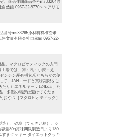
商品詳細商品番号ms33264原
0957-22-8770＞＞アリモ
号ms33265原材料有機玄米
有限会社自然館 0957-22-
商品。マクロビオティックの入門
造工場では、卵・乳・小麦・え
ルゼンチン産有機玄米どちらかの使
にて、JANコードと賞味期限をご
り）エネルギー：124kcal、た
び高温・多湿の場所は避けてくださ
菓子,おやつ［マクロビオティック］
内製造）、砂糖（てんさい糖）、シ
量80g賞味期限製造日より180
,ふすまクッキー,ダイエットクッキ