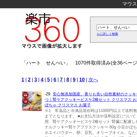
マウス
らに詳しく検索
「ハート せんべい」
1070件取得済み(全36ページ
1
|
2
|
3
|
4
|
5
|
6
|
7
|
8
|
9
|
10
|
次へ
-29.
安心無添加国産、香りも良い自然素材のクッキー
つ｜腎ケアクッキービスケ2種セット クリスマス 
ぼちゃ クリスマス お菓子
※1 常温品と冷凍品混在時は11000円以上で送
までとなります。 ■お支払方法や送料設定について
用 腎ケアクッキービスケ2種セット 腎臓に配慮し
ナルクッキー腎ケアプラスクッキー 80g 小豆かぼ
ホエイパウダー、卵、豆乳、オリーブオイル、なた