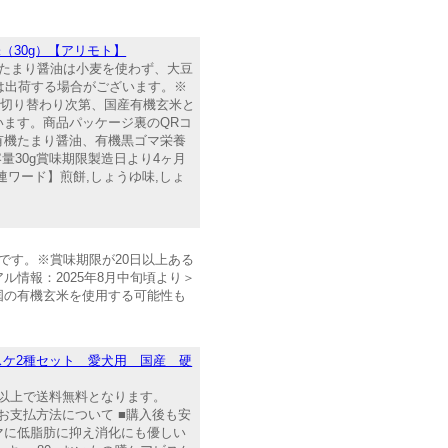
味（30g）【アリモト】
たまり醤油は小麦を使わず、大豆
は出荷する場合がございます。※
庫切り替わり次第、国産有機玄米と
ます。商品パッケージ裏のQRコ
、有機たまり醤油、有機黒ゴマ栄養
内容量30g賞味期限製造日より4ヶ月
連ワード】煎餅,しょうゆ味,しょ
です。※賞味期限が20日以上ある
情報：2025年8月中旬頃より＞
国の有機玄米を使用する可能性も
スケ2種セット 愛犬用 国産 硬
0円以上で送料無料となります。
お支払方法について ■購入後も安
ーマに低脂肪に抑え消化にも優しい