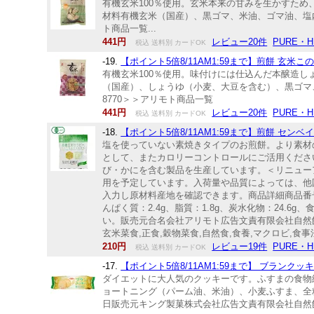
有機玄米100％使用。玄米本来の甘みを生かすため
材料有機玄米（国産）、黒ゴマ、米油、ゴマ油、塩内容
ト商品一覧...
441円
レビュー20件
PURE・
税込 送料別 カードOK
-19.
【ポイント5倍8/11AM1:59まで】煎餅 玄米
有機玄米100％使用。味付けには仕込んだ本醸造し
（国産）、しょうゆ（小麦、大豆を含む）、黒ゴマ、米
8770＞＞アリモト商品一覧
441円
レビュー20件
PURE・
税込 送料別 カードOK
-18.
【ポイント5倍8/11AM1:59まで】煎餅 セン
塩を使っていない素焼きタイプのお煎餅。より素材
として、またカロリーコントロールにご活用くださ
び・かにを含む製品を生産しています。＜リニュー
用を予定しています。入荷量や品質によっては、他
入力し原材料産地を確認できます。商品詳細商品番号m
んぱく質：2.4g、脂質：1.8g、炭水化物：24.
い。販売元合名会社アリモト広告文責有限会社自然館 0
玄米菜食,正食,穀物菜食,自然食,食養,マクロビ,
210円
レビュー19件
PURE・
税込 送料別 カードOK
-17.
【ポイント5倍8/11AM1:59まで】 ブランク
ダイエットに大人気のクッキーです。ふすまの食物繊
ョートニング（パーム油、米油）、小麦ふすま、全粒
日販売元キング製菓株式会社広告文責有限会社自然館 0