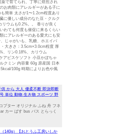
農薬で育てられ、丁寧に焙煎され
どのお肉類にアレルギーがある子に
単 太さが1〜1.2cm程度あり
腎臓に優しい成分のなた豆・クルク
リウムも0.2%。。 香りが良く
犬いわても何度も催促に来るくらい
肉類にアレルギーのある愛犬にも安
粉、じゃがいも、乳糖、ホエイパ
さ：3.5cm×3.0cm程度 厚
2%、リン0.18%、カリウム
の腎ケアビスケソフト 小豆かぼちゃ
ン 内容量 60g 原産国 日本
.5kcal/100g 時期によりお色や風
供 から 大人 優柔不断 即決即断
記号 単位 動物 生き物 スポーツ 野
コプター オリジナル ふね 舟 フネ
ar カー ばす bus バス とらっく
お（140g）【おとうふ工房いしか