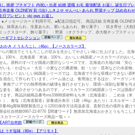
し 挨拶 プチギフト 内祝い 出産 結婚 退職 お礼 最強配送 お返し 誕生日プ
寿楽庵 OLDNEW 彩 (1缶) ふきよせ せんべい あられ 野菜チップ 詰め合
日プレゼント ykj gws お返し
ッセージカード利用不可。●配送日指定可。 商品詳細 京寿楽庵 OLDNEW 彩
ね、抹茶あられ、生姜あられ、紫いもあられ、飾り菓子） ・吹き寄せ（大粒
ックスヨーチ、飾り菓子） ・野菜 （オクラチップ、赤大根チップスティック
シーギフトセレクション
海道おかき とうもろこし（46g）【ノースカラーズ】
がらの製法でとうもろこしの甘みを生かしてやさしい味に仕上げました。北海
塩」100％、北海道産「米油」100％。おいしい純国産ノースカラーズのおい
せん。原料のすべてが国産の贅沢なシリーズです。北海道の大地の味「安心
がいも・かぼちゃ・大豆・小麦などの農産物、鮭・いか・昆布などの水産物
ください！おいしい純国産シリーズでは、北海道で十分な収穫ができない原
を混合して作られています。パーム油とは、食用油とするほか、マーガリン
、東南アジアでの熱帯雨林の破壊を進行させており、環境へ深刻な影響を与
な姿を、減少させつつあるのです。ノースカラーズの純国産シリーズは国産
ます。商品詳細商品番号ms33888原材料もち米（北海道産）、こめ油（米
、食塩（北海道製造）栄養成分表示（1袋（46g）あたり）エネルギー：266k
.1g内容量46g賞味期限製造日より120日保存方法高温多湿、直射日光の場所を
自然館0957-22-8770【関連ワード】無添加北海道おかきとうもろこし,無
ースカラーズノースカラーズ商品一覧＞＞
HEART自然館
このは うす塩味（80g）【アリモト】