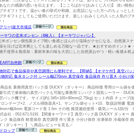
なたの感謝の思いを伝えます。 【こころばかり(おみくじ入り)】 淡い桃
プチギフトです。温かい春の挙式や和婚、お世話になった方へのちょっとし
プチギフトとしてもご使用いただけます。楽しいおみくじの入った人気のプチ
メ！
(ピアリー)楽天市場店
用 オーサワの玄米ポンセン（8枚入）【オーサワジャパン】
の玄米ポンセン個包装タイプ軽い食感とほんのり塩味がクセになる、自然派ス
湯を注げば玄米粥としても楽しめる万能な一品です。★おすすめポイント★・
糖不使用＆無添加：素材本来の味を大切にした自然派おやつ・軽い食感＆程
HEART自然館
対応で食品保存や真空調理にも便利です。 【即納】【オマケ付】真空パック器 
物対応 集水タンク付 シール幅270mm 真空保存 食品保存 作り置き 小分け保
商品名 業務用真空パック器 DUCKY（ダッキー） 商品特徴 専用ロール袋
引式で液体物の真空パックも可能な業務用コンパクト脱気シーラー・DUCKY
です。 サイズ(約) 345×165×90mm(2.75kg) セット内容 チューブ(
ンテープ×2、ノズル掃除器具×1、サンプル袋セット×10、取扱説明書 電源 AC1
 長さ270mm×幅4mm 電源コード長 1.5m その他 推奨連続使用：吸気シール1回/
社：052-671-5191 【関連キーワード】真空パック器 DUCKY ダッキー
ンク 食品保存 鮮度保存 真空調理 作り置き 小分け保存 冷凍保存 冷蔵保存 肉 
UCKY（ダッキー）】 ＼商品レビューを見る／
ドロップ