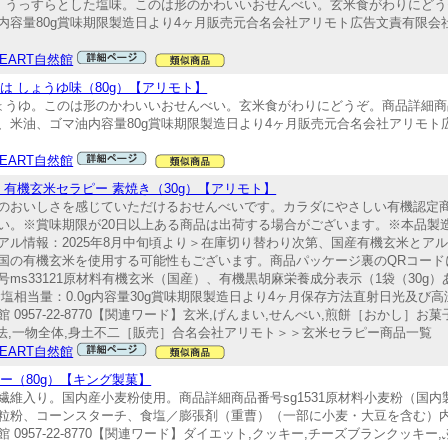
、うっすらとした塩味。このは形のかわいいおせんべい。玄米食がわりにどうぞ。
量80g賞味期限製造日より4ヶ月販売元合名会社アリモト広告文責有限会社自然館 
HEART自然館
このは しょうゆ味（80g）【アリモト】
ょうゆ。このは形のかわいいおせんべい。玄米食がわりにどうぞ。商品詳細商品番
油、ゴマ油内容量80g賞味期限製造日より4ヶ月販売元合名会社アリモト広告文責
HEART自然館
ベイ 有機玄米セラピー 素焼き（30g）【アリモト】
のおいしさを感じていただけるおせんべいです。カラダにやさしい有機認定
い。※賞味期限が20日以上ある商品は出荷する場合がございます。※本品製
アル情報：2025年8月中旬頃より＞在庫切り替わり次第、国産有機玄米とア
国の有機玄米を使用する可能性もございます。商品パッケージ裏のQRコード
s33121原材料有機玄米（国産）、有機黒胡麻栄養成分表示（1袋（30g）あた
6g、食塩相当量：0.0g内容量30g賞味期限製造日より4ヶ月保存方法直射日光及
957-22-8770【関連ワード】玄米,げんまい,せんべい,煎餅［おかし］お
食事法,一物全体,身土不二［販売］合名会社アリモト＞＞玄米セラピー商品一覧
HEART自然館
ッキー（80g）【キング製菓】
維入り。国内産小麦粉使用。商品詳細商品番号sg1531原材料小麦粉（国
粉、コーンスターチ、食塩／膨張剤（重曹）（一部に小麦・大豆を含む）内容
957-22-8770【関連ワード】ダイエット,クッキー,チーズブランクッキー