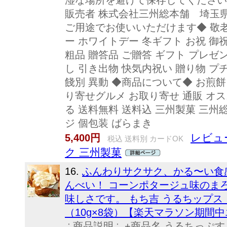
湿な場所を避けて保存してください
販売者 株式会社三州総本舗 埼玉県
ご用途でお使いいただけます◆ 敬老
ー ホワイトデー 冬ギフト お祝 御祝
粗品 贈答品 ご贈答 ギフト プレゼ
し 引き出物 快気内祝い 贈り物 プ
餞別 異動 ◆商品について◆ お煎餅
り寄せグルメ お取り寄せ 通販 オス
る 送料無料 送料込 三州製菓 三州
ジ 個包装 ばらまき
レビュ
5,400円
税込 送料別 カードOK
ク 三州製菓
16.
ふんわりサクサク、かる〜い食
んべい！ コーンポタージュ味のま
味しさです。 もち吉 うるちップス
（10g×8袋）【楽天マラソン期間
∴商品説明∴ +商品名 うるちっぷ