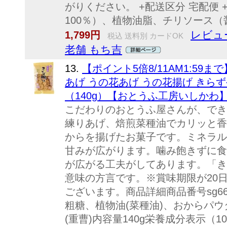
がりください。 +配送区分 宅配便 
100％）、植物油脂、チリソース（
レビュ
1,799円
税込 送料別 カードOK
老舗 もち吉
13.
【ポイント5倍8/11AM1:59
あげ うの花あげ うの花揚げ きら
（140g）【おとうふ工房いしかわ
こだわりのおとうふ屋さんが、でき
練りあげ、焙煎菜種油でカリッと香
からを揚げたお菓子です。ミネラル
甘みが広がります。噛み飽きずに食
が広がる工夫がしてあります。「き
意味の方言です。※賞味期限が20
ございます。商品詳細商品番号sg660
粗糖、植物油(菜種油)、おからパウダ
(重曹)内容量140g栄養成分表示（