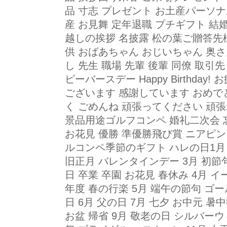
品 寸志 プレゼント お土産パーソ
産 お見舞 定年退職 プチギフト 結
越しの挨拶 名披露 松の葉ご贈答先様
供 おばあちゃん おじいちゃん 奥さ
し 先生 職場 先輩 後輩 同僚 取
ピーバースデー Happy Birthda
ございます 感謝しています おめで
く ごめんね 頑張ってください 頑
景品用途ゴルフコンペ 婚礼二次会 
お花見 優勝 準優勝飛び賞 ニアピ
ルコンペ季節のギフト ハレの日1月 
旧正月 バレンタインデー 3月 初節
日 卒業 卒園 お花見 春休み 4月 イ
年度 春の行楽 5月 端午の節句 ゴ
日 6月 父の日 7月 七夕 お中元 暑
お盆 帰省 9月 敬老の日 シルバーウ