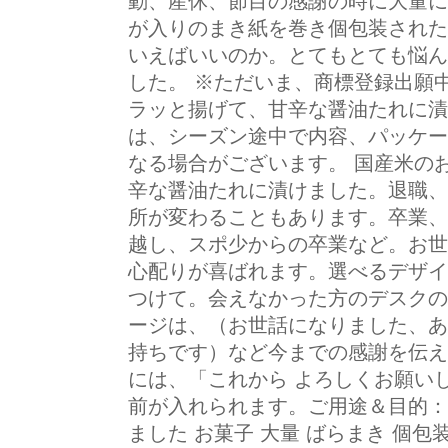
動、産休、節目の感謝の時に大量に
が入りのまき紙を巻き個包装された
いえばいいのか。とてもとても悩ん
した。 ※ただいま、商標登録出願
ラッと揚げて、甘辛な醤油たれに漬
は、シーズン途中で内容、パッケー
なる場合がございます。 国産米の
辛な醤油たれに漬けました。退職、
所が変わることもあります。卒業、
越し、スポ少からの卒業など。お世
心配りが喜ばれます。選べるデザイ
つけて。会えなかった方のデスクの
ージは、（お世話になりました、あ
持ちです）など今までの感謝を伝え
には、「これから よろしくお願い
前が入れられます。ご用途＆目的：「
ました お菓子 大量 ばらまき 個包