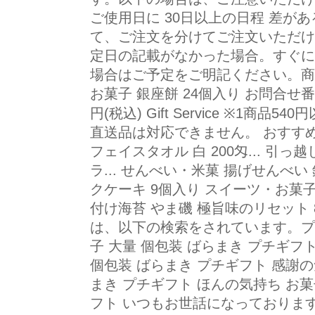
ご使用日に 30日以上の日程 差
て、ご注文を分けてご注文いただけ
定日の記載がなかった場合。すぐに
場合はご予定をご明記ください。商品
お菓子 銀座餅 24個入り お問合せ番号：k
円(税込) Gift Service ※1商
直送品は対応できません。 おすすめ
フェイスタオル 白 200匁... 引っ
ラ... せんべい・米菓 揚げせんべい 
クケーキ 9個入り スイーツ・お菓子 
付け海苔 やま磯 極旨味のリセット 
は、以下の検索をされています。プチ
子 大量 個包装 ばらまき プチギフ
個包装 ばらまき プチギフト 感謝の
まき プチギフト ほんの気持ち お菓
フト いつもお世話になっております 