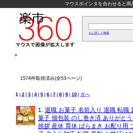
マウスポインタを合わせると商
らに詳しく検索
»
1574件取得済み(全53ページ)
1
|
2
|
3
|
4
|
5
|
6
|
7
|
8
|
9
|
10
|
次へ
1.
退職 お菓子 名前入り 退職 転職
菓子 個包装 のし巻き済 ありがとう
挨拶 産休 育休 ばらまき お配り用 プチ