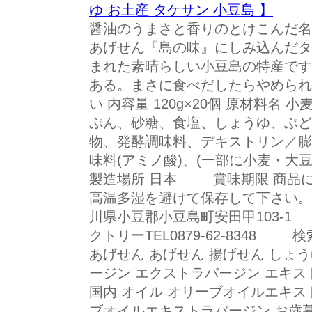
ゆ お土産 タケサン 小豆島 】
醤油のうまさと香りのとけこんだ名
あげせん『島の味』にしみ込んだタ
まれた素晴らしい小豆島の特産です
ある。まさに食べだしたらやめられな
い 内容量 120g×20個 原材料名
ぷん、砂糖、食塩、しょうゆ、ぶど
物、発酵調味料、デキストリン／膨
味料(アミノ酸)、(一部に小麦
製造場所 日本 賞味期限 商品
高温多湿を避けて保存して下さい
川県小豆郡小豆島町安田甲103-
クトリーTEL0879-62-8348
あげせん あげせん 揚げせん しょ
ージン エクストラバージン エキス
国内 オイル オリーブオイルエキス
ブオイルエキストラバージン お歳暮 