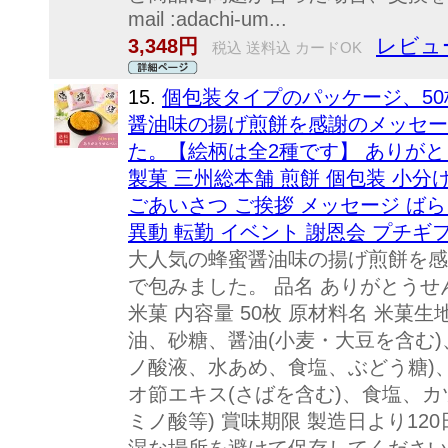
mail :adachi-um...
レビュ
3,348円
税込 送料込 カードOK
15.
個包装タイプのパッケージ、50
醤油味の揚げ煎餅を感謝のメッセー
た。【絵柄は全2種です】 ありがとう
製菓 三州総本舗 煎餅 個包装 小分け
ごあいさつ ご挨拶 メッセージ ばら
異動 転勤 イベント 謝恩会 プチギフ
大人気の蜂蜜醤油味の揚げ煎餅を感
で包みました。 品名 ありがとうせ
米菓 内容量 50枚 原材料名 米菓
油、砂糖、醤油(小麦・大豆を含む)
ノ酸液、水あめ、食塩、ぶどう糖)
オ節エキス(さばを含む)、食塩、カ
ミノ酸等) 賞味期限 製造日より12