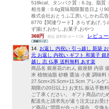
518kcal、タンパク質：6.2g、脂質
相当量：0.6g賞味期限製造日より
株式会社おとうふ工房いしかわ広告文責
8770【関連ワード】きらずあげ,う
ず揚げ,おかし,お菓子,おやつ
レビュー
368円
税込 送料別 カードOK
14.
お返し 内祝い 引っ越し 新築 お
元 お返し 内祝い ギフト 和菓子 銀座
越し 志 仏事 送料無料 あす楽
商品名 銀座花のれん 銀座餅 内容 揚
米 植物油脂 砂糖 醤油 小麦 調味料
27.5cm×25.5cm×11.5cm ア
期限の20日以上) お支払 振込手
ご了承ください。 ギフト商品のた
配送先と請求先が違う注文はお受け
ど商品に問題が合った場合、交換を