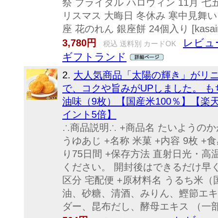
祭 ブライダル ハロウィン 11月 七
リスマス 大晦日 冬休み 寒中見舞い
座 花のれん 銀座餅 24個入り [kasaira
レビュー
3,780円
税込 送料別 カードOK
ギフトランド
2.
大人気商品「太陽の輝き」がリニ
で、コクや旨みがUPしました。 も
油味（9枚）【国産米100％】【
イント5倍】
∴商品説明∴ +商品名 たいようの
うゆあじ +名称 米菓 +内容 9枚 +
り75日間 +保存方法 直射日光・
ください。 開封後はできるだけ早
区分 宅配便 +原材料名 うるち米（
油、砂糖、清酒、みりん、鰹節エキ
ダー、昆布だし、酵母エキス （一部