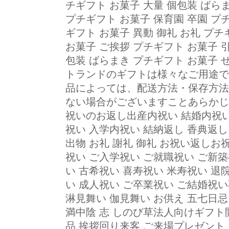
チギフト お菓子 大量 個包装 ばら
プチギフト お菓子 保育園 卒園 プ
ギフト お菓子 異動 御礼 お礼 プ
お菓子 ご挨拶 プチギフト お菓子 
包装 ばらまき プチギフト お菓子
トランドのギフトは様々なご用途で
品によっては、配送方法・保存方法
ない場合がございますことあらかじ
祝いのお返し出産内祝い 結婚内祝い
祝い 入学内祝い 結納返し 香典返し
出物 お礼 謝礼 御礼 お祝い返しお
祝い ご入学祝い ご就職祝い ご新築
い 古希祝い 喜寿祝い 米寿祝い 退
い 成人祝い ご卒業祝い ご結婚祝い
淋見舞い 伽見舞い お供え 五七日忌
満中陰 志 しのび草法人向けギフト
品 挨拶回り来客 ご来場プレゼント 