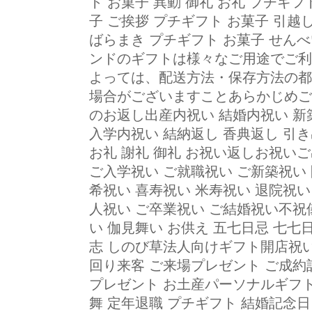
ト お菓子 異動 御礼 お礼 プチギフ
子 ご挨拶 プチギフト お菓子 引越
ばらまき プチギフト お菓子 せん
ンドのギフトは様々なご用途でご利
よっては、配送方法・保存方法の都
場合がございますことあらかじめご
のお返し出産内祝い 結婚内祝い 新
入学内祝い 結納返し 香典返し 引き
お礼 謝礼 御礼 お祝い返しお祝い
ご入学祝い ご就職祝い ご新築祝い 
希祝い 喜寿祝い 米寿祝い 退院祝い
人祝い ご卒業祝い ご結婚祝い不祝儀
い 伽見舞い お供え 五七日忌 七七
志 しのび草法人向けギフト開店祝い
回り来客 ご来場プレゼント ご成約記
プレゼント お土産パーソナルギフト
舞 定年退職 プチギフト 結婚記念日