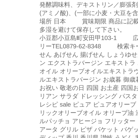
発酵調味料、デキストリン／膨張剤
(アミノ酸)、(一部に小麦・大豆
場所 日本 賞味期限 商品に記
多湿を避けて保存して下さい。 
小豆郡小豆島町安田甲103-1 
リーTEL0879-62-8348 検
せん あげせん 揚げせん しょうゆ
ン エクストラバージン エキストラ 
オイル オリーブオイルエキストラヴ
ルエキストラバージン お歳暮 御歳暮
お祝い 敬老の日 四国 お土産 四国
リアン サラダ ドレッシング パスタ
レシピ sale ピュア ピュアオリー
リックオリーブオイル オリーブ油 油
ルパッチョ アヒージョ フリッター 
アータ グリル ピザ バケット バゲ
ディップ 香川 香川県 讃岐 うどん 素麺 