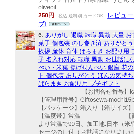
oliveoil
レビュー
250円
税込 送料別 カードOK
ブ!
6.
ありがし 退職 転職 異動 大量 
菓子 個包装 のし巻き済 ありがとう
挨拶 産休 育休 ばらまき お配り用 プチ
子 名入れ対応 転職 異動 お世話に
べい・米菓 揚げせんべい 銀座 花のれ
ト 個包装 ありがとう ほんの気持ち 
ばらまき お配り用 プチギフト
【お問合せ番号】kas
【管理用番号】Giftosewa-
【パッケージ】箱入り【箱サイズ】24×
【温度帯】常温 【商品内容
より常温で90日、加工地:日本（米
セージのし付（お世話になりました