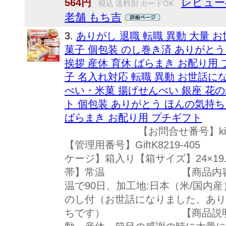
レビュー
564円
税込 送料別 カードOK
老舗 もち吉
3.
ありがし 退職 転職 異動 大量 
菓子 個包装 のし巻き済 ありがとう
挨拶 産休 育休 ばらまき お配り用 プチ
子 名入れ対応 転職 異動 お世話に
べい・米菓 揚げせんべい 銀座 花のれ
ト 個包装 ありがとう ほんの気持ち 
ばらまき お配り用 プチギフト
【お問合せ番号】kin
【管理用番号】GiftK821
ケージ】箱入り【箱サイズ】24×19.
帯】常温 【商品内容】20
温で90日、加工地:日本（米/国内
のし付（お世話になりました、あり
ちです） 【商品説明】「