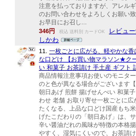
注意を払っておりますが、アレルギ
のお問い合わせをよろしくお願い致
お早目にお召し...
レビュー
346円
税込 送料別 カードOK
しかわ
11.
一枚ごとに広がる、軽やかな香
な口どけ 【お買い物マラソン★クー
い 和菓子 お茶請け 手土産 ギフト
商品情報注意事項お使いのモニター
のと色が異なる場合がございます【
朝日あげ 煎餅 揚げせんべい 和菓子
わせ 老舗 お取り寄せ一枚ごとに広
たくなる、上品な口どけ国産もち米
げたこだわりの「朝日あげ」は、サ
辛い醤油だれの風味が特徴の本格揚
やすく、湿気にくいので、お茶請け