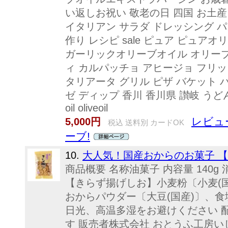
い返しお祝い 敬老の日 四国 お土産
イタリアン サラダ ドレッシング パ
作り レシピ sale ピュア ピュア
ガーリックオリーブオイル オリーブ
ィ カルパッチョ アヒージョ フリッ
タリアータ グリル ピザ バケット 
ゼ ディップ 香川 香川県 讃岐 うどん 
oil oliveoil
レビュー
5,000円
税込 送料別 カードOK
ーブ!
10.
大人気！国産おからのお菓子 
商品概要 名称油菓子 内容量 140g
【きらず揚げしお】小麦粉〔小麦(国
おからパウダー〔大豆(国産)〕、食塩
日光、高温多湿をお避けください 
す 販売者株式会社 おとうふ工房い