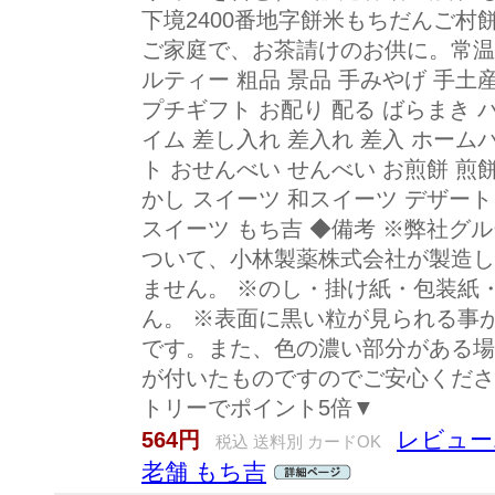
下境2400番地字餅米もちだんご村餅乃神
ご家庭で、お茶請けのお供に。常温保
ルティー 粗品 景品 手みやげ 手土
プチギフト お配り 配る ばらまき 
イム 差し入れ 差入れ 差入 ホーム
ト おせんべい せんべい お煎餅 煎餅
かし スイーツ 和スイーツ デザート
スイーツ もち吉 ◆備考 ※弊社グ
ついて、小林製薬株式会社が製造し
ません。 ※のし・掛け紙・包装紙
ん。 ※表面に黒い粒が見られる事
です。また、色の濃い部分がある場
が付いたものですのでご安心くださ
トリーでポイント5倍▼
レビュー
564円
税込 送料別 カードOK
老舗 もち吉