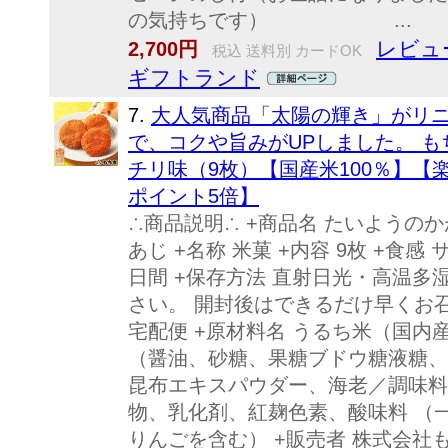
の気持ちです） ...
レビュー
2,700円
税込 送料別 カードOK
ギフトランド
7.
大人気商品「太陽の輝き」がリニ
で、コクや旨みがUPしました。 も
チリ味（9枚）【国産米100％】
ポイント5倍】
∴商品説明∴ +商品名 たいようの
あじ +名称 米菓 +内容 9枚 +食感
日間 +保存方法 直射日光・高温
さい。 開封後はできるだけ早くお
宅配便 +原材料名 うるち米（国内
（醤油、砂糖、果糖ブドウ糖液糖、
昆布エキスパウダー、海老／調味料
物、乳化剤、紅麹色素、酸味料 （
りんごを含む） +販売者 株式会社もち