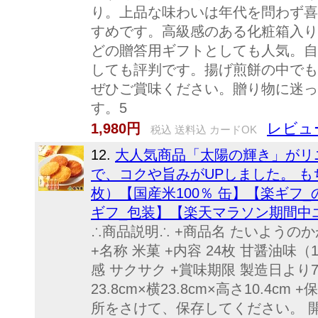
り。上品な味わいは年代を問わず喜
すめです。高級感のある化粧箱入り
どの贈答用ギフトとしても人気。自
しても評判です。揚げ煎餅の中でも
ぜひご賞味ください。贈り物に迷っ
す。5
レビュ
1,980円
税込 送料込 カードOK
12.
大人気商品「太陽の輝き」がリ
で、コクや旨みがUPしました。 もち
枚）【国産米100％ 缶】【楽ギフ
ギフ_包装】【楽天マラソン期間中
∴商品説明∴ +商品名 たいようの
+名称 米菓 +内容 24枚 甘醤油味
感 サクサク +賞味期限 製造日より
23.8cm×横23.8cm×高さ10.4
所をさけて、保存してください。 