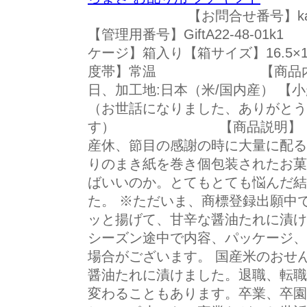
【お問合せ番号】kas
【管理用番号】GiftA22-4
ケージ】箱入り【箱サイズ】16.5×13
度帯】常温 【商品内容】8
日、加工地:日本（米/国内産） 【
（お世話になりました、ありがとう
す） 【商品説明】「あり
産休、節目の感謝の時に大量に配る
りのまき紙を巻き個包装されたお菓
ばいいのか。とてもとても悩んだ結
た。 ※ただいま、商標登録出願中
ッと揚げて、甘辛な醤油たれに漬け
シーズン途中で内容、パッケージ、
場合がございます。 国産米のおせ
醤油たれに漬けました。退職、転職
変わることもあります。卒業、卒園