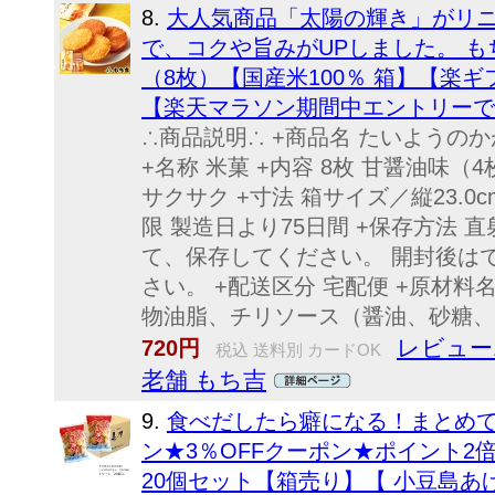
8.
大人気商品「太陽の輝き」がリニ
で、コクや旨みがUPしました。 も
（8枚）【国産米100％ 箱】【楽
【楽天マラソン期間中エントリーで
∴商品説明∴ +商品名 たいようの
+名称 米菓 +内容 8枚 甘醤油味（
サクサク +寸法 箱サイズ／縦23.0cm
限 製造日より75日間 +保存方法
て、保存してください。 開封後は
さい。 +配送区分 宅配便 +原材料
物油脂、チリソース（醤油、砂糖、果
レビュー
720円
税込 送料別 カードOK
老舗 もち吉
9.
食べだしたら癖になる！まとめて箱
ン★3％OFFクーポン★ポイント
20個セット【箱売り】【 小豆島あ