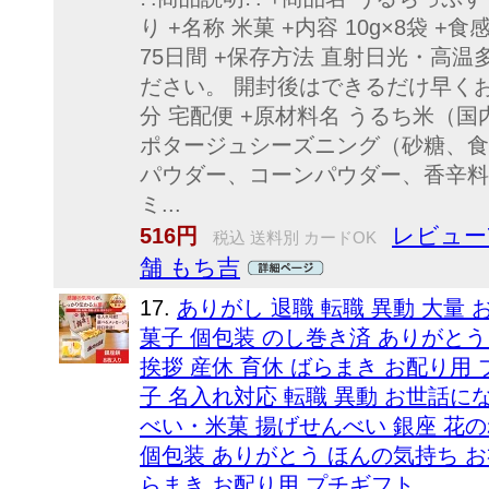
り +名称 米菓 +内容 10g×8袋 
75日間 +保存方法 直射日光・高
ださい。 開封後はできるだけ早く
分 宅配便 +原材料名 うるち米（国
ポタージュシーズニング（砂糖、食
パウダー、コーンパウダー、香辛料
ミ...
レビュー
516円
税込 送料別 カードOK
舗 もち吉
17.
ありがし 退職 転職 異動 大量
菓子 個包装 のし巻き済 ありがとう
挨拶 産休 育休 ばらまき お配り用 プチ
子 名入れ対応 転職 異動 お世話に
べい・米菓 揚げせんべい 銀座 花の
個包装 ありがとう ほんの気持ち お礼
らまき お配り用 プチギフト