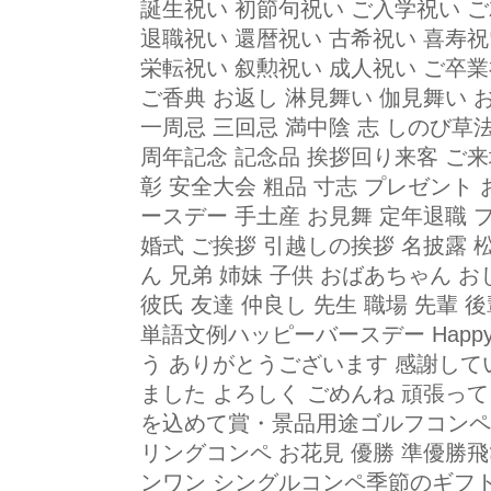
誕生祝い 初節句祝い ご入学祝い ご
退職祝い 還暦祝い 古希祝い 喜寿祝
栄転祝い 叙勲祝い 成人祝い ご卒
ご香典 お返し 淋見舞い 伽見舞い 
一周忌 三回忌 満中陰 志 しのび
周年記念 記念品 挨拶回り来客 ご
彰 安全大会 粗品 寸志 プレゼント
ースデー 手土産 お見舞 定年退職 
婚式 ご挨拶 引越しの挨拶 名披露
ん 兄弟 姉妹 子供 おばあちゃん 
彼氏 友達 仲良し 先生 職場 先輩 
単語文例ハッピーバースデー Happy B
う ありがとうございます 感謝して
ました よろしく ごめんね 頑張って
を込めて賞・景品用途ゴルフコンペ 
リングコンペ お花見 優勝 準優勝
ンワン シングルコンペ季節のギフト 