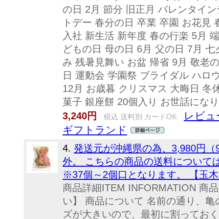
の日 2月 節分 旧正月 バレンタイン
トデー 春分の日 卒業 卒園 お花見 
入社 新生活 新年度 春の行楽 5月
どもの日 母の日 6月 父の日 7月 七
み 残暑見舞い お盆 帰省 9月 敬老
日 運動会 学園祭 ブライダル ハロウ
12月 お歳暮 クリスマス 大晦日 冬
菓子 銀座餅 20個入り お世話になりました 
レビュー
3,240円
税込 送料別 カードOK
ギフトランド
4.
発送元が沖縄県の為、3,980円（
外。 こちらの商品の送料については
※37個～2個口となります。 【玉
商品詳細ITEM INFORMATION
い】 商品について 名前の通り、亀
ズが大きいので、最初に割っておく