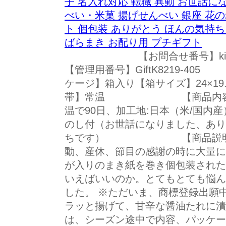
子 名入れ対応 転職 異動 お世話に
べい・米菓 揚げせんべい 銀座 花のれ
ト 個包装 ありがとう ほんの気持ち 
ばらまき お配り用 プチギフト
【お問合せ番号】kin
【管理用番号】GiftK821
ケージ】箱入り【箱サイズ】24×19
帯】常温 【商品内容】24
温で90日、加工地:日本（米/国内
のし付（お世話になりました、あり
ちです） 【商品説明】「
動、産休、節目の感謝の時に大量に
が入りのまき紙を巻き個包装された
いえばいいのか。とてもとても悩ん
した。 ※ただいま、商標登録出願
ラッと揚げて、甘辛な醤油たれに漬
は、シーズン途中で内容、パッケー