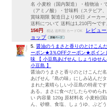
名 小麦粉（国内製造）・植物油・
（アミノ酸）・甘味料（ステビア、甘
賞味期限 製造日より90日 メーカー
送料について 送料は1,210円〜です
レビュー
156円
税込 送料別 カードOK
ョップ
5.
醤油のうまさと香りのとけこんだ名
ーポン★3％OFFクーポン★ポイン
味 【 小豆島あげせん しょうゆせん
小豆島 】
醤油のうまさと香りのとけこんだ名
あげせん『島の味』にしみ込んだタ
まれた素晴らしい小豆島の特産です
ある。まさに食べだしたらやめられな
い 内容量 120g 原材料名 小麦粉
ん、砂糖、食塩、しょうゆ、ぶどう