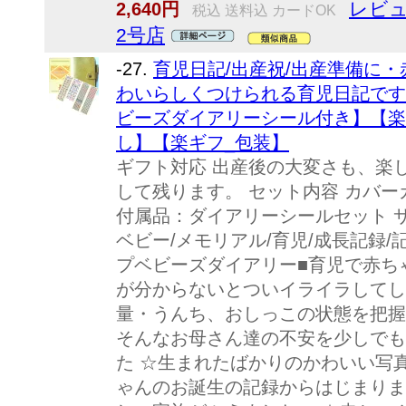
レビュ
2,640円
税込 送料込 カードOK
2号店
-27.
育児日記/出産祝/出産準備に・
わいらしくつけられる育児日記です
ビーズダイアリーシール付き】【楽
し】【楽ギフ_包装】
ギフト対応 出産後の大変さも、楽
して残ります。 セット内容 カバー
付属品：ダイアリーシールセット サイズ
ベビー/メモリアル/育児/成長記録/
プベビーズダイアリー■育児で赤ち
が分からないとついイライラしてし
量・うんち、おしっこの状態を把握
そんなお母さん達の不安を少しでも
た ☆生まれたばかりのかわいい写
ゃんのお誕生の記録からはじまりま