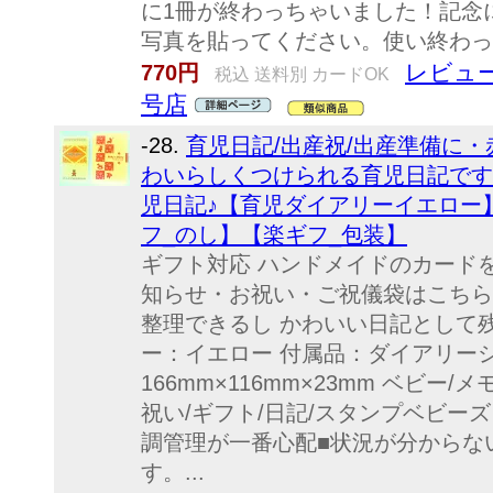
に1冊が終わっちゃいました！記念
写真を貼ってください。使い終わっ
レビュー
770円
税込 送料別 カードOK
号店
-28.
育児日記/出産祝/出産準備に・
わいらしくつけられる育児日記です
児日記♪【育児ダイアリーイエロー
フ_のし】【楽ギフ_包装】
ギフト対応 ハンドメイドのカード
知らせ・お祝い・ご祝儀袋はこちら
整理できるし かわいい日記として残
ー：イエロー 付属品：ダイアリーシ
166mm×116mm×23mm ベビー/
祝い/ギフト/日記/スタンプベビー
調管理が一番心配■状況が分からな
す。...