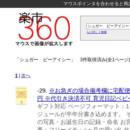
マウスポインタを合わせると商
らに詳しく検索
「シュガー ピーアイシー」
3件取得済み(全1ページ)
1
|
次へ
-29.
※お急ぎの場合備考欄に宅配便
円 ※代引き決済不可 育児日記ベ
ギフト対応 ページフォーマット：1
ジュールが半年分書き込めます。 
の写真・お誕生日の記録・命名 お
事・フリーメモ・○ヶ月の思い出 サイズ