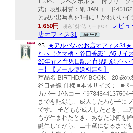
160ページペンホルダー付フリー
式）表紙材質：紙 JANコード45162
と思い出写真を1冊に！かわいいイラ
レビュ
1,650円
税込 送料込 カードOK
店オフィス31
25.
★アルバムのお店オフィス31★ BI
たへ（クマ柄・谷口香織）A5サイ
20年間／育児日記／育児記録／ベ
ー】【メール便送料無料】
商品名 BIRTHDAY BOOK 20
谷口香織 仕様 ■本体サイズ：- ■
カバー JANコード9784844137
までを記録し、成人したわが子にプ
です。 子どもが成人したとき、上
もが生まれたとき、あなたは何を贈
誕生してから、二十歳になるまでを