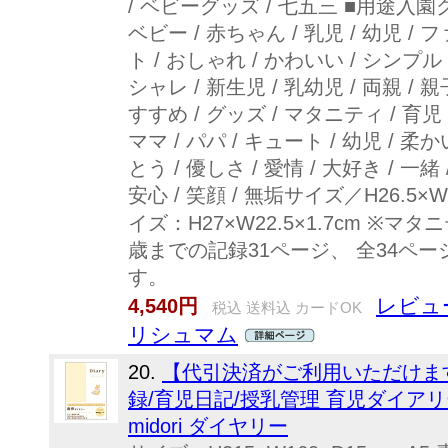
/ ベビーグッズ / 七五三 ■用途入園グッ
ベビー / 赤ちゃん / 乳児 / 幼児 /
ト / おしゃれ / かわいい / シンプル 
シャレ / 新生児 / 乳幼児 / 両親 / 親
すすめ / グッズ / マタニティ / 育児 / 
ママ / パパ / キュート / 幼児 / 柔か
とう / 優しさ / 愛情 / 大好き / 一緒 
安心 / 笑顔 / 無垢サイズ／H26.5×
イズ：H27×W22.5×1.7cm ※
歳までの記録31ページ、 全34ペ
す。
レビュ
4,540円
税込 送料込 カードOK
リシュマム
20.
【代引決済がご利用いただけま
録/育児日記/授乳管理 育児ダイアリー 
midori ダイヤリー