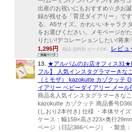
ー/ムーミン/アンパンマン/すみっコ
出産のお祝いにもおすすめ☆彡お誕
録が残せる「育児ダイアリー」です
る、A5サイズ。かわいいキャラク
をお選びください。メモページがた
りたい!デコレーションしたい!将来子
レビュー
1,295円
税込 送料別 カードOK
13.
★アルバムのお店オフィス31★D
フル】 人気インスタグラマーきなこ
（ミモザ） kazokutte カゾクッテ
イアリー ベビーダイアリー メール
商品名人気インスタグラマーきなこ
kazokutte カゾクッテ 商品番号D3
(しおり2本付き) 仕様 ・本体サイズ：
ケース：幅159×高さ223×奥行29m
ページ（日記366ページ） ・製造：