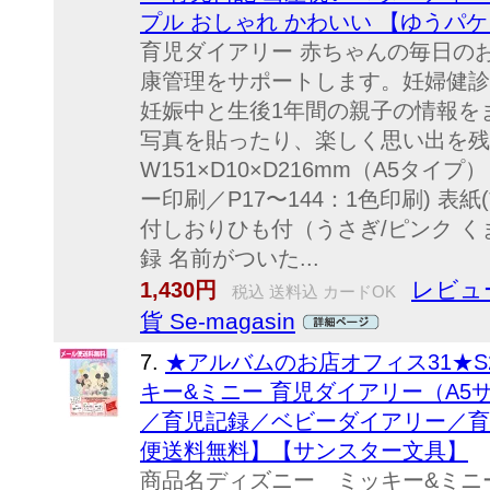
プル おしゃれ かわいい 【ゆうパケ
育児ダイアリー 赤ちゃんの毎日の
康管理をサポートします。妊婦健診
妊娠中と生後1年間の親子の情報を
写真を貼ったり、楽しく思い出を残せ
W151×D10×D216mm（A5タイプ）
ー印刷／P17〜144：1色印刷) 表紙
付しおりひも付（うさぎ/ピンク く
録 名前がついた...
レビュー
1,430円
税込 送料込 カードOK
貨 Se-magasin
7.
★アルバムのお店オフィス31★S2
キー&ミニー 育児ダイアリー（A5サ
／育児記録／ベビーダイアリー／育
便送料無料】【サンスター文具】
商品名ディズニー ミッキー&ミニ