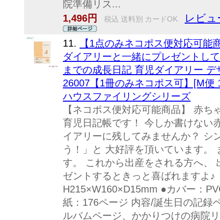
院準備リス...
レビュー
1,496円
税込 送料別 カードOK
11.
【1点のみネコポス便対応可能
ダイアリーと一緒にプレゼントして
までの成長日記 育児ダイアリー デザ
26007【1冊のみネコポス可】[M便 1
ハウスファイリングシリーズ
【ネコポス便対応可能商品】 赤ち
育児日記帳です！ 今しか書けない
イアリーに残してみませんか？ シ
う！」と 大好評を頂いています。
す。 これから出産をされる方へ、
ゼントするときっと喜ばれますよ♪ 
H215×W160×D15mm ●カバー
紙：176ページ 内容/誕生日の記
ルバムページ、かかりつけの病院リ