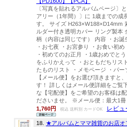
【PD1600】【PCA】
〔写真を貼れるアルバムページ〕と
アリー（1年間）〕に 1歳までの
す。 サイズ H263×W188×D14m
ルダー付き透明カバー リング製本 
柄（内容は同じです） 内容 ・お誕
・お七夜 ・お宮参り ・お食い初め
・初めてのお正月 ・1歳おめでとう
をふりかえって ・おともだちリスト
たものリスト ・メモページ ・パー
【メール便】をお選び頂きますと、
す！ 詳しくはメール便詳細をご覧
な【宅配便】をご希望のお客様は配
ださいませ。 ※メール便：最大1
レビュ
1,760円
税込 送料別 カードOK
18.
★アルバムとママ雑貨のお店オフィス