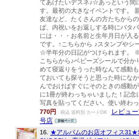
てあげたいデスネ♪☆あっという間
す。最初の大きなイベントです。 
友達など、たくさんの方たちからの
ば、内祝いをお返しする時にバタバ
には・・・お名前と生年月日が入る
です。↑こちらから ♪スタンプや
☆半年分の日記がつけられます。 
こちらから♪ベビーズシールで分か
めて寝返りをうった時なんて感動も
ておいても探そうと思った時になか
んでおけばすぐにそのときの感動が
に1冊が終わっちゃいました！記念
写真を貼ってください。使い終わっ
レビュー
770円
税込 送料別 カードOK
号店
16.
★アルバムのお店オフィス31★S