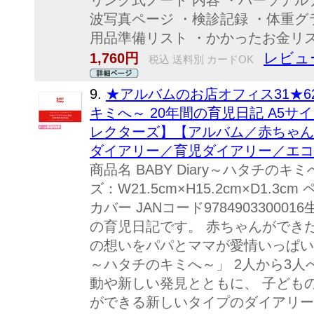
リング式ノート 内容 ・パーソナル
波写真ページ ・検診記録 ・体重グ
用品準備リスト ・かかったお金リスト
レビュー
1,760円
税込 送料別 カードOK
9.
★アルバムのお店オフィス31★62000
キミへ～ 20年間の育児日記 A5サ
レクターズ】【アルバム／赤ちゃん
ダイアリー／育児ダイアリー／エコ
商品名 BABY Diary～ハタチのキ
ズ：W21.5cm×H15.2cm×D1.
カバー JANコード9784903300
の育児日記です。 赤ちゃんができ
の想いをパパとママが愛情いっぱいで綴る
～ハタチのキミへ～」 2人から3
動や新しい発見とともに、 子ども
ができる新しいタイプのダイアリー