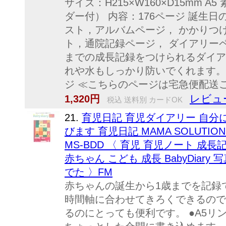
サイズ：H215×W160×D15mm 
ダー付） 内容：176ページ 誕生
スト，アルバムページ， かかりつ
ト，通院記録ページ， ダイアリー
までの成長記録をつけられるダイア
れや水もしっかり防いでくれます。
ジ ≪こちらのページは宅急便配送ご
レビュ
1,320円
税込 送料別 カードOK
21.
育児日記 育児ダイアリー 自分
びます 育児日記 MAMA SOLUTI
MS-BDD 〈 育児 育児ノート 成
赤ちゃん こども 成長 BabyDiary
でた 〉FM
赤ちゃんの誕生から1歳までを記録で
時間軸に合わせてきろくできるので
るのにとっても便利です。 ●A5リ