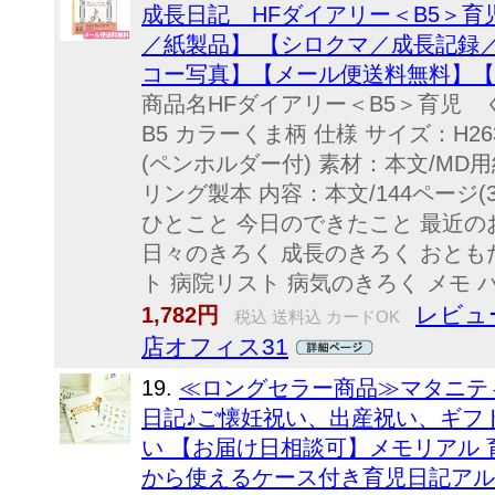
成長日記 HFダイアリー＜B5＞育児 
／紙製品】 【シロクマ／成長記録
コー写真】【メール便送料無料】【
商品名HFダイアリー＜B5＞育児 くま
B5 カラーくま柄 仕様 サイズ：H263
(ペンホルダー付) 素材：本文/MD
リング製本 内容：本文/144ページ(
ひとこと 今日のできたこと 最近の
日々のきろく 成長のきろく おとも
ト 病院リスト 病気のきろく メモ パー
レビュ
1,782円
税込 送料込 カードOK
店オフィス31
19.
≪ロングセラー商品≫マタニテ
日記♪ご懐妊祝い、出産祝い、ギフ
い 【お届け日相談可】メモリアル
から使えるケース付き育児日記アル