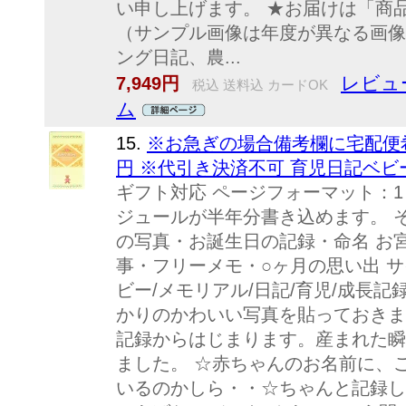
い申し上げます。 ★お届けは「商
（サンプル画像は年度が異なる画像
ング日記、農...
レビュ
7,949円
税込 送料込 カードOK
ム
15.
※お急ぎの場合備考欄に宅配便
円 ※代引き決済不可 育児日記ベ
ギフト対応 ページフォーマット：1
ジュールが半年分書き込めます。 
の写真・お誕生日の記録・命名 お
事・フリーメモ・○ヶ月の思い出 サイズ
ビー/メモリアル/日記/育児/成長記
かりのかわいい写真を貼っておきま
記録からはじまります。産まれた瞬
ました。 ☆赤ちゃんのお名前に、
いるのかしら・・☆ちゃんと記録し