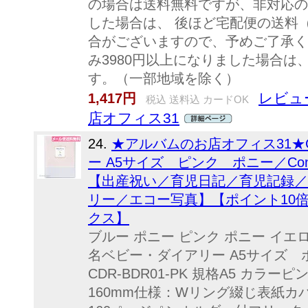
の場合は送料無料ですが、非対応の
した場合は、 後ほど宅配便の送料（
合がございますので、予めご了承く
み3980円以上になりました場合
す。（一部地域を除く）
レビュ
1,417円
税込 送料込 カードOK
店オフィス31
24.
★アルバムのお店オフィス31★CD
ー A5サイズ ピンク ポニー／Conten
【出産祝い／育児日記／育児記録／
リー／エコー写真】【ポイント10
クス】
ブルー ポニー ピンク ポニー イエ
名ベビー・ダイアリー A5サイズ ポニー／
CDR-BDR01-PK 規格A5 カラー
160mm仕様：Wリング綴じ表紙