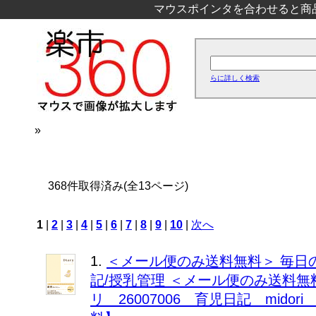
マウスポインタを合わせると商
らに詳しく検索
»
368件取得済み(全13ページ)
1
|
2
|
3
|
4
|
5
|
6
|
7
|
8
|
9
|
10
|
次へ
1.
＜メール便のみ送料無料＞ 毎日
記/授乳管理 ＜メール便のみ送料無
リ 26007006 育児日記 mid