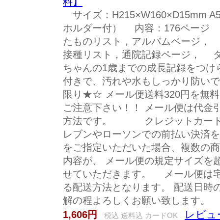
料】
サイズ：H215×W160×D15mm
ホルダー付） 内容：176ページ
たものリスト，アルバムページ，
接種リスト，通院記録ページ， 
ちゃんの1歳までの成長記録をつけ
付きで、汚れや水もしっかり防いで
限り★☆ メール便送料320円を
ご注意下さい！！ メール便は代金
方法です。 クレジットカード
レブンやローソンでの前払い決済を
をご指定いただいた場合、複数の商
内容が、 メール便の規定サイズを
せていただきます。 メール便は
る配送方法となります。 配送日時
解の程よろしくお願い致します
レビュー
1,606円
税込 送料込 カードOK