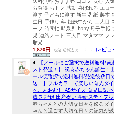
送料無料 おすすめ 口コミ 安心 人気
お買得 おトク 感動 喜ばれる エコー
渡す 子どもに渡す 新生児 紙 製本 
生日 手作り 年 妊娠中から 二人目 
ーフ 時間軸 時系列 baby 母子手帳
児 連絡ノート 三人目 マタママ プ
胎児
レビュー
1,870円
税込 送料込 カードOK
4.
【メール便ご選択で送料無料/発
スト発送！】 祝☆赤ちゃん誕生！出
ール便選択で送料無料/発送後数日
送！】フルカラーで楽しい育児ダイア
ぺこあおむし A5サイズ 育児日記 
成長 記録 出産祝い 学研ステイフル D1
赤ちゃんとの大切な日々を綴るダイ
ゃんと過ごす大切な日々の記録が残