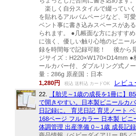
ちょっとした合間に書き込めます。
楽しく自分スタイルで綴っていくダ
を貼れるアルバムページなど、可愛
ベント事に書き込みスペースがある
られます。 ●几帳面な方におすすめ
に強く、優しい触り心地のビニール
録を時間毎で記録可能！ 後から見返
ジサイズ：H220×W170×D14mm
ールカバー付、ダブルリング式ノート
量：286g 原産国：日本
レビュ
1,280円
税込 送料込 カードOK
22.
【胎児～1歳の成長を1冊に】B5
で開きやすい。日本製ビニールカバ
日記録に。 育児日記 育児ノート ベビー
168ページ フルカラー 日本製 ビニ
体調管理 出産準備 0～1歳 成長記
商品情報（ベビーダイアリー B5／