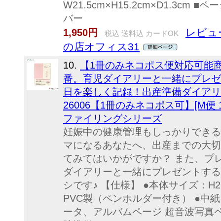
W21.5cm×H15.2cm×D1.3cm
バー
レビュー
1,950円
税込 送料込 カードOK
の店オフィス31
10.
【1冊のみネコポス便対応可能
番。育児ダイアリーと一緒にプレゼ
日を楽しく記録！出産準備ダイアリー
26006【1冊のみネコポス可】[M便 
ファイリングシリーズ
妊娠中の健康管理もしっかりできる
マになるあなたへ、出産までの大切
てみてはいかがですか？ また、プ
ダイアリーと一緒にプレゼントする
シです♪ 【仕様】 ●本体サイズ：H21
PVC製（ペンホルダー付き） ●中紙
ータ、アルバムページ 超音波写真