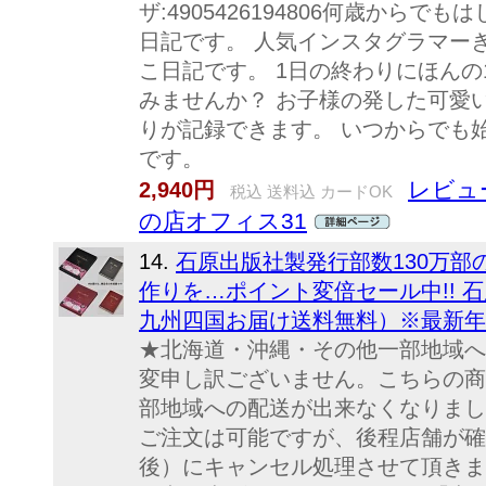
ザ:4905426194806何歳から
日記です。 人気インスタグラマー
こ日記です。 1日の終わりにほんの
みませんか？ お子様の発した可愛
りが記録できます。 いつからでも
です。
レビュー
2,940円
税込 送料込 カードOK
の店オフィス31
14.
石原出版社製発行部数130万
作りを…ポイント変倍セール中!! 石
九州四国お届け送料無料）※最新年度版
★北海道・沖縄・その他一部地域へ
変申し訳ございません。こちらの商
部地域への配送が出来なくなりまし
ご注文は可能ですが、後程店舗が確
後）にキャンセル処理させて頂きま