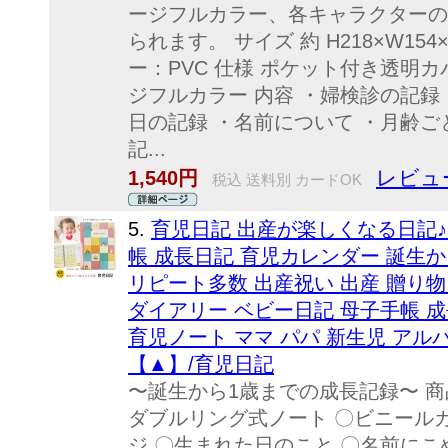
ージフルカラー、各キャラクターの
られます。 サイズ 約 H218×W15
ー：PVC 仕様 ポケット付き透明
ジフルカラー 内容 ・婦検診の記録
日の記録 ・名前について ・月齢ご
記...
レビュー
1,540円
税込 送料別 カードOK
5.
育児日記 出産が楽しくなる日記♪
帳 成長日記 育児カレンダー 誕生
リピート多数 出産祝い 出産 贈り物
ダイアリー ベビー日記 母子手帳 
育児ノート ママ パパ 新生児 アル
【▲】/育児日記
〜誕生から1歳までの成長記録〜 商
ダブルリング式ノート 〇ビニールカ
ジ 〇生まれた日のこと 〇名前にこ