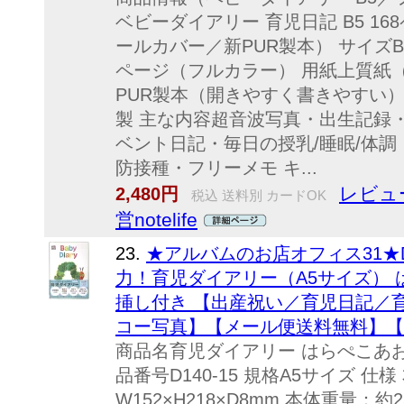
ベビーダイアリー 育児日記 B5 1
ールカバー／新PUR製本） サイズB5（
ページ（フルカラー） 用紙上質紙
PUR製本（開きやすく書きやすい
製 主な内容超音波写真・出生記録
ベント日記・毎日の授乳/睡眠/体
防接種・フリーメモ キ...
レビュ
2,480円
税込 送料別 カードOK
営notelife
23.
★アルバムのお店オフィス31★D
力！育児ダイアリー（A5サイズ） 
挿し付き 【出産祝い／育児日記／
コー写真】【メール便送料無料】【
商品名育児ダイアリー はらぺこあお
品番号D140-15 規格A5サイズ 仕
W152×H218×D8mm 本体重量：