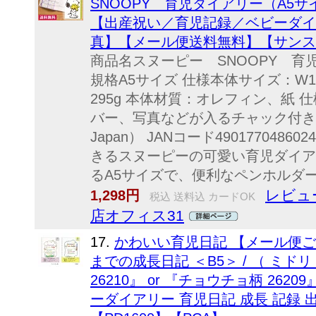
SNOOPY 育児ダイアリー（A5サ
【出産祝い／育児記録／ベビーダイ
真】【メール便送料無料】【サンス
商品名スヌーピー SNOOPY 育児ダ
規格A5サイズ 仕様本体サイズ：W16
295g 本体材質：オレフィン、紙
バー、写真などが入るチャック付きポケ
Japan） JANコード49017704
きるスヌーピーの可愛い育児ダイア
るA5サイズで、便利なペンホルダー
レビュ
1,298円
税込 送料込 カードOK
店オフィス31
17.
かわいい育児日記 【メール便
までの成長日記 ＜B5＞ / （ ミドリ
26210』 or 『チョウチョ柄 262
ーダイアリー 育児日記 成長 記録 