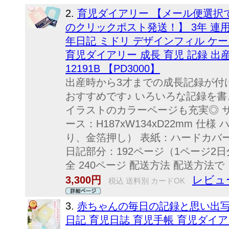
2.
育児ダイアリー 【メール便選択
のクリックポスト発送！】 3年 連用
年日記 ミドリ デザインフィル ケ
育児ダイアリー 成長 育児 記録 出産祝い
12191B 【PD3000】
出産時から3才までの成長記録が付
おすすめです♪ いろいろな記録を
イラストのカラーページも充実◎ サイズ
ース：H187xW134xD22mm 
り、金箔押し） 表紙：ハードカバー
日記部分：192ページ（1ページ2日
全 240ページ 配送方法 配送方法で
レビュー
3,300円
税込 送料別 カードOK
3.
赤ちゃんの毎日の記録と思い出写
日記 育児日誌 育児手帳 育児ダイア