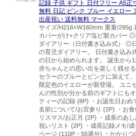
記録 子供 ギフト 日付フリー A5正
無料 日記 ピンク ブルー イエロー
出産祝い 送料無料 マークス
サイズ/H216×W160mm 重量/29
カバーがけ+クリア塩ビ製カバー 
ダイアリー（日付書き込み式） ◎
の育児ダイアリー。 日付書き込み
の日から始められます。 誕生から
赤ちゃんとの思い出を楽しく残せる
セラーのブルーとピンクに加えて、
限定色のイエローが新登場。 ユニ
んの性別が分かる前のギフトにもオ
ティーの記録 (8P) ・お誕生日おめで
名前について/お宮参り (2P) ・お食
リスマス/お正月 (2P) ・成長のあし
祝いリスト (2P) ・成長記録メモ/成
ページ (110P・55週分) ・かかり