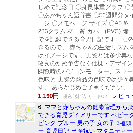
じめて記念日 〇身長体重グラフ 〇
〇あかちゃん語辞書 〇53週間分ダ
ージ 〇メモページ サイズ 〇A5 約 タテ
286グラム 材 質 カバー(PVC)
でを記録できる育児日記です。 〇
きるので、 赤ちゃんの生活リズム
はイメージです。実際とは多少異な
改良のため予告なく仕様・デザイン
閲覧時のパソコンモニター、スマー
色味と 実際の商品の色味では少々
す。 あらかじめご了承ください。
レビュー
1,190円
税込 送料込 カードOK
6.
ママと赤ちゃんの健康管理から
できる育児ダイアリーです ベビーダ
ピンク ブルー 男の子 女の子 2種類 DI
ー 育児日記 出産祝い マタニティー