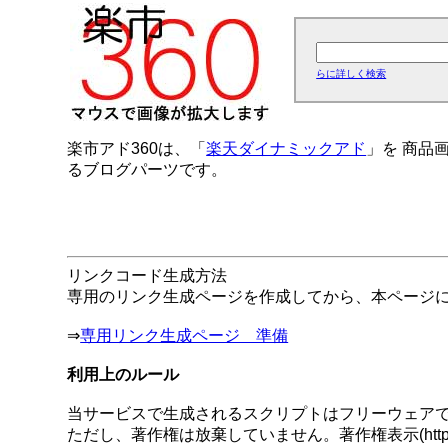
らに詳しく検索
楽市アド360は、「
楽天ダイナミックアド
」を 商品
るブログパーツです。
リンクコード生成方法
専用のリンク生成ページを作成してから、本ページ
⇒
専用リンク生成ページ 準備
利用上のルール
当サービスで生成されるスクリプトはフリーウェア
ただし、著作権は放棄していません。著作権表示(http:/