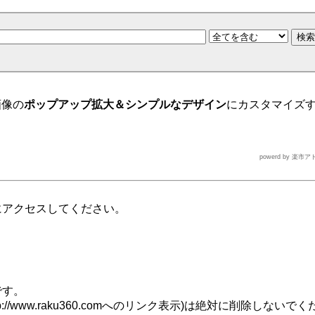
画像の
ポップアップ拡大＆シンプルなデザイン
にカスタマイズ
powerd by
楽市アド
にアクセスしてください。
です。
/www.raku360.comへのリンク表示)は絶対に削除しないで