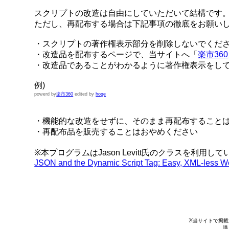
スクリプトの改造は自由にしていただいて結構です
ただし、再配布する場合は下記事項の徹底をお願い
・スクリプトの著作権表示部分を削除しないでくだ
・改造品を配布するページで、当サイトへ「
楽市360
・改造品であることがわかるように著作権表示をし
例)
powerd by
楽市360
edited by
hoge
・機能的な改造をせずに、そのまま再配布すること
・再配布品を販売することはおやめください
※本プログラムはJason Levitt氏のクラスを利用し
JSON and the Dynamic Script Tag: Easy, XML-less We
※当サイトで掲載
購