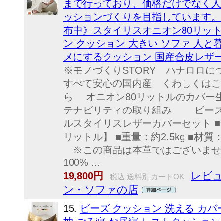
まで行っており、価格だけでなく人
ッションづくりを目指しています。 《
布中》スタイリスオニオン80リッ
ン クッション 大きい ソファ 人
メにするクッション 国産合皮レザー
※モノづくりSTORY ハナロロに
すべて安心の国内産 くわしくは
ら オニオン80リットルのカバー
テナビリティの取り組み ビーズ
ルスタイリスレザーカバーセット ■サイ
リットル】 ■重量：約2.5kg ■材
※この商品は本革ではございませ
100% ...
レビュ
19,800円
税込 送料別 カードOK
ン・ソファの店
15.
ビーズ クッション 洗える カバ