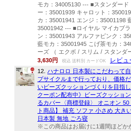
モカ：34005130 --- ■スタンダー
ー：35001939 キャロット：35001
カ：35001941 エンジ：3500119
35001942 --- ■ロイヤル マイカ
ン：35001943 アルファピンク：350
藍モカ：35001945 こげ茶モカ：340
ーズ （ エクボ / スリム / スタンダ
レビュー
3,630円
税込 送料別 カードOK
12.
ハナロロ 日本製にこだわって
プサイクルまで行っており、価格だ
いビーズクッションづくりを目指してい
クーポン配布中》ビーズクッション
るカバー〈商標登録〉 オニオン 50 8
ト商品】 補充 ソファ 小さめ 大き
日本製 無地 ごろ寝
※この商品はお届けに1週間ほどか