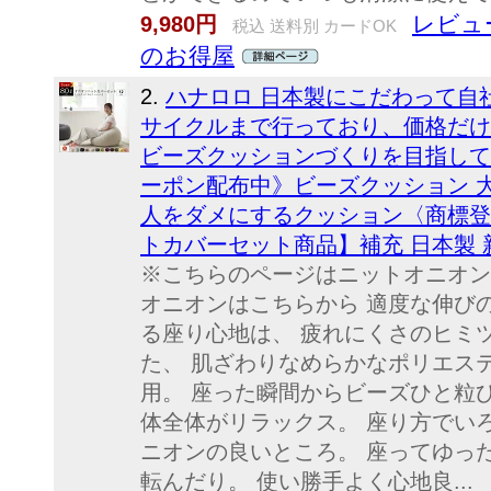
レビュー
9,980円
税込 送料別 カードOK
のお得屋
2.
ハナロロ 日本製にこだわって自
サイクルまで行っており、価格だけ
ビーズクッションづくりを目指していま
ーポン配布中》ビーズクッション 大
人をダメにするクッション〈商標登
トカバーセット商品】補充 日本製 
※こちらのページはニットオニオン8
オニオンはこちらから 適度な伸び
る座り心地は、 疲れにくさのヒミ
た、 肌ざわりなめらかなポリエステ
用。 座った瞬間からビーズひと粒
体全体がリラックス。 座り方でい
ニオンの良いところ。 座ってゆっ
転んだり。 使い勝手よく心地良...