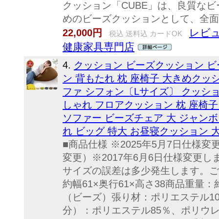
クッション「CUBE」は、良質な
めのビーズクッションとして、全面
レビュ
22,000円
税込 送料込 カードOK
健康家具専門店
4.
クッション ビーズクッション ビ
ン 背もたれ 枕 座椅子 大きめクッ
ファ シフォン〔Lサイズ〕 クッショ
しゃれ フロアクッション 枕 座椅
ソファー ビーズチェア 大 ジャンボ
れ ビッグ 特大 お昼寝クッション 
■商品仕様 ※2025年5月7日仕様
変更）※2017年6月6日仕様変更
サイズの誤差は多少発生します。ご
約幅61×奥行61×高さ38商品重量：
（ビーズ）張り材：ポリエステル1
分）：ポリエステル85％、ポリウ