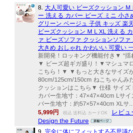
8.
大人可愛い ビーズクッション M 
ー 洗える カバー ビーズ ミニ 小さ
グリーン ベージュ 子供 キッズ 楽
ビーズクッション M L XL 洗える
ァ ビーズソファ クッションソファ 
大きめ おしゃれ かわいい 可愛い 一
新開発！ロッキング機能付き▼ “揺
▼ ビーズ超ギガ盛り！▼マシュマ
こちら！▼ ▼もっと大きなサイズ
80cm/125cm/150cm ねこち
クッションはこちら▼ 仕様 サイズ M
カバー生地寸：47×47×40cm Lサイ
バー生地寸：約57×57×40cm XLサ..
レビュー
5,999円
税込 送料込 カードOK
Design the Future
9.
完全に体にフィットする不思議な