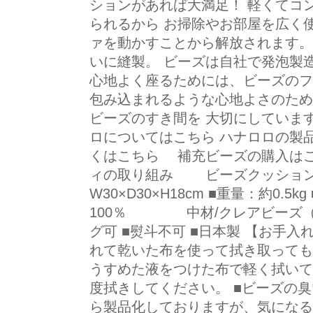
ションがあれば大満足！ 軽くてコ
られるから お掃除やお部屋を広く
ァを動かすことから解放されます。
いに縫製。 ビーズは自社で発泡製
心地よく座るためには、ビーズのフ
包み込まれるような心地よさのため
ビーズのすき間を 大切にしています
ロについてはこちら ハナロロの製
くはこちら 補充ビーズの購入は
ィの取り組み ビーズクッション
W30×D30×H18cm ■重量：約0.
100％ 中材/クレアビーズ（
グ可 ■熨斗不可 ■日本製 【お手入
れて乾いた布を使って拭き取っても
うすめた液をつけた布で軽く拭いて
度拭きしてください。 ■ビーズの
ら製品化しておりますが、気になる