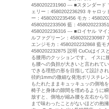
4580202231960 --- ■スタンダー
ェリー：4580202236293 キャロット
ー：4580202235456 モカ：45802
4580202233506 藍：45802022
4580202236316 --- ■ロイヤル 
ルファグリーン：4580202230987 
エンジモカ：4580202232868 藍モ
4580202232875 説明 CuC
る腰用のクッションです。 イスに
も腰への負担が大きいと言われていま
できる理想の形を目指して設計され
径約1mmの微細な発泡ポリスチレ
もたれたままキュッキュッの側地を
椅子と身体の隙間を埋めるように瞬
放すと、側地が縮み腰を左右から引
まで味わったことがないほどの抱擁