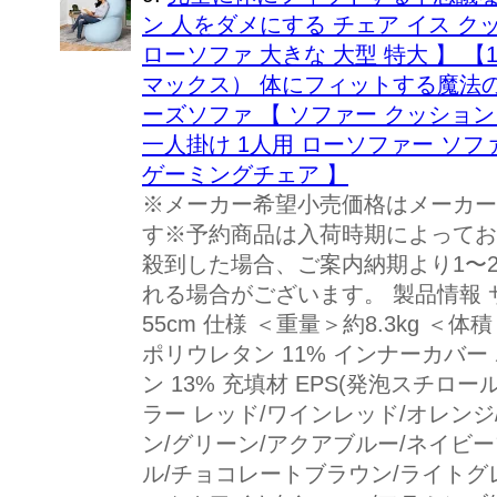
ン 人をダメにする チェア イス 
ローソファ 大きな 大型 特大 】 【10
マックス） 体にフィットする魔法の
ーズソファ 【 ソファー クッション s
一人掛け 1人用 ローソファー ソ
ゲーミングチェア 】
※メーカー希望小売価格はメーカー
す※予約商品は入荷時期によってお
殺到した場合、ご案内納期より1〜
れる場合がございます。 製品情報 サイ
55cm 仕様 ＜重量＞約8.3kg ＜体積
ポリウレタン 11% インナーカバー 
ン 13% 充填材 EPS(発泡スチロ
ラー レッド/ワインレッド/オレンジ
ン/グリーン/アクアブルー/ネイビ
ル/チョコレートブラウン/ライトグ