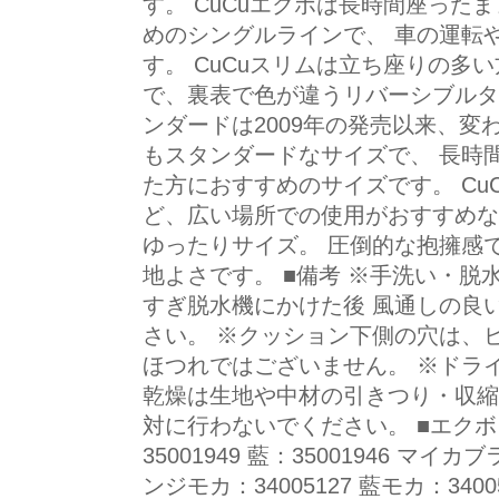
す。 CuCuエクボは長時間座った
めのシングルラインで、 車の運転
す。 CuCuスリムは立ち座りの多
で、裏表で色が違うリバーシブルタイ
ンダードは2009年の発売以来、
もスタンダードなサイズで、 長時
た方におすすめのサイズです。 Cu
ど、広い場所での使用がおすすめな
ゆったりサイズ。 圧倒的な抱擁感
地よさです。 ■備考 ※手洗い・脱
すぎ脱水機にかけた後 風通しの良
さい。 ※クッション下側の穴は、
ほつれではございません。 ※ドラ
乾燥は生地や中材の引きつり・収縮
対に行わないでください。 ■エクボ キ
35001949 藍：35001946 マイカブ
ンジモカ：34005127 藍モカ：3400