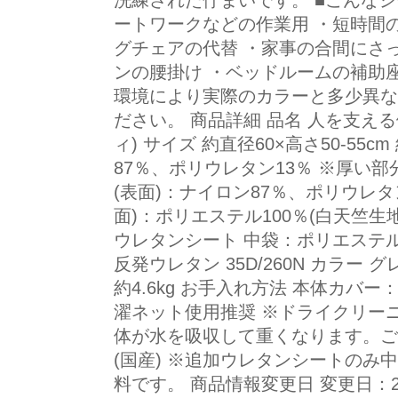
洗練された佇まいです。 ■こんな
ートワークなどの作業用 ・短時間
グチェアの代替 ・家事の合間にさっ
ンの腰掛け ・ベッドルームの補助座
環境により実際のカラーと多少異な
ださい。 商品詳細 品名 人を支える健
ィ) サイズ 約直径60×高さ50-55
87％、ポリウレタン13％ ※厚い
(表面)：ナイロン87％、ポリウレタン
面)：ポリエステル100％(白天竺生地)
ウレタンシート 中袋：ポリエステル1
反発ウレタン 35D/260N カラー 
約4.6kg お手入れ方法 本体カバ
濯ネット使用推奨 ※ドライクリー
体が水を吸収して重くなります。ご
(国産) ※追加ウレタンシートのみ
料です。 商品情報変更日 変更日：20