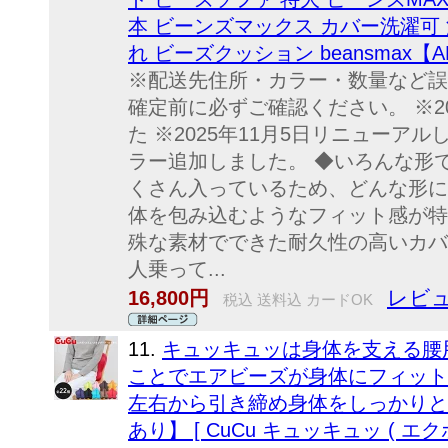
本 ビーンズマックス カバー洗濯可 
れ ビーズクッション beansmax【
※配送先住所・カラー・数量など誤
確定前に必ずご確認ください。 ※20
た ※2025年11月5日リニューアルし
ラー追加しました。 ◆いろんな形
くさん入っているため、どんな形に
体を包み込むようなフィット感が特
殊な素材でできた耐久性の高いカバ
人乗って...
レビュ
16,800円
税込 送料込 カードOK
11.
キュッキュッは身体を支える腰
ことでエアビーズが身体にフィット
左右から引き締め身体をしっかりと
あり】 [ CuCu キュッキュッ ( エク