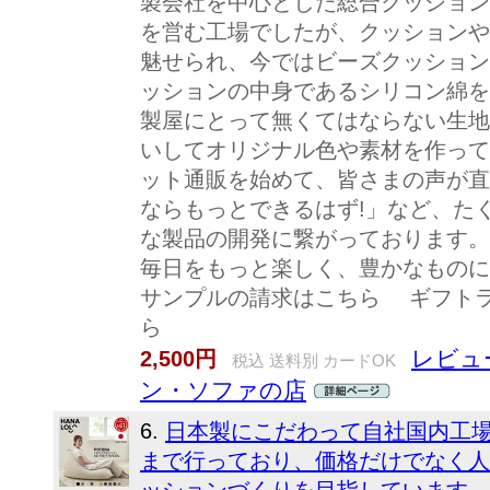
製会社を中心とした総合クッション
を営む工場でしたが、クッションや
魅せられ、今ではビーズクッション
ッションの中身であるシリコン綿を
製屋にとって無くてはならない生地
いしてオリジナル色や素材を作って
ット通販を始めて、皆さまの声が直
ならもっとできるはず!」など、た
な製品の開発に繋がっております。
毎日をもっと楽しく、豊かなものに
サンプルの請求はこちら ギフトラ
ら
レビュー
2,500円
税込 送料別 カードOK
ン・ソファの店
6.
日本製にこだわって自社国内工
まで行っており、価格だけでなく人