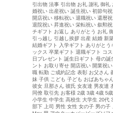
引出物 法事 引出物 お礼 謝礼 御礼
婚祝い 出産祝い 誕生祝い 初節句祝
開店祝い 移転祝い 退職祝い 還暦祝
退院祝い 昇進祝い 栄転祝い 叙勲祝
チギフト お返し ありがとう お礼 
引っ越し 引越し挨拶 出産 結婚 新築
結婚ギフト 入学ギフト ありがとう
ックス 卒業ギフト 退職ギフト コス
日プレゼント 誕生日ギフト 母の誕
ント お取り寄せ 開店祝い 開業祝い
職 転勤 ご成約記念 表彰 お父さん 義
妹 子供 こども 子ども おばあちゃ
彼女 旦那さん 彼氏 女友達 男友達 
同僚 取引先 お客様 2歳 3歳 4歳 5歳 6
小学生 中学生 高校生 大学生 20代 30代
部下 上司 男性 女性 女の子 男の子 