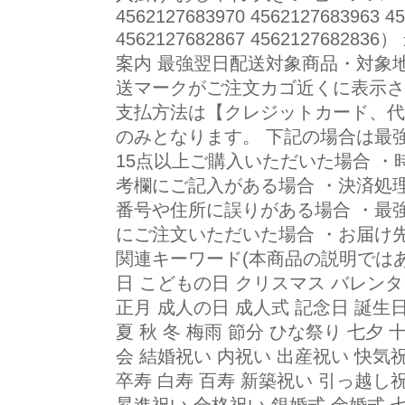
4562127683970 4562127683963 4
4562127682867 45621276
案内 最強翌日配送対象商品・対象
送マークがご注文カゴ近くに表示さ
支払方法は【クレジットカード、代
のみとなります。 下記の場合は最
15点以上ご購入いただいた場合 ・
考欄にご記入がある場合 ・決済処
番号や住所に誤りがある場合 ・最
にご注文いただいた場合 ・お届け
関連キーワード(本商品の説明ではあ
日 こどもの日 クリスマス バレンタ
正月 成人の日 成人式 記念日 誕生日
夏 秋 冬 梅雨 節分 ひな祭り 七夕 
会 結婚祝い 内祝い 出産祝い 快気祝
卒寿 白寿 百寿 新築祝い 引っ越し