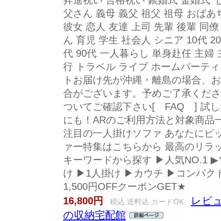
昇進祝い 合格祝い 銀婚式 金婚式 
父さん 義母 義父 祖父 祖母 おばあ
彼女 恋人 友達 上司 先輩 後輩 同僚
ん 育児 学生 社会人 シニア 10代 20代 
代 90代 一人暮らし 単身赴任 主婦
行 トラベル ライブ ホームパーティ
トお届け先が沖縄・離島の場合、お
合がございます。予めご了承くださ
ついてご確認下さい[ FAQ ] 
にも！ARのご利用方法と対象商品
注目の一人掛けソファ あなたにピ
ァー特集はこちらから 最高のリラ
キーワードから探す ▶人気NO.1 
け ▶1人掛け ▶カウチ ▶コンパクト
1,500円OFFクーポンGET★
レビュ
16,800円
税込 送料込 カードOK
の収納宅配館