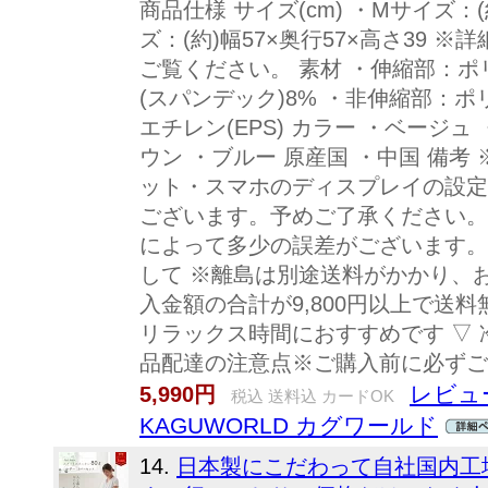
商品仕様 サイズ(cm) ・Mサイズ：(
ズ：(約)幅57×奥行57×高さ39
ご覧ください。 素材 ・伸縮部：ポ
(スパンデック)8% ・非伸縮部：ポ
エチレン(EPS) カラー ・ベージ
ウン ・ブルー 原産国 ・中国 備考
ット・スマホのディスプレイの設定
ございます。予めご了承ください。
によって多少の誤差がございます。
して ※離島は別途送料がかかり、
入金額の合計が9,800円以上で送
リラックス時間におすすめです ▽ 
品配達の注意点※ご購入前に必ずご
レビュー
5,990円
税込 送料込 カードOK
KAGUWORLD カグワールド
14.
日本製にこだわって自社国内工