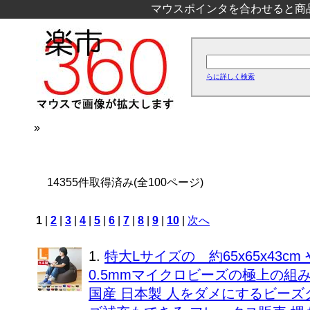
マウスポインタを合わせると商
らに詳しく検索
»
14355件取得済み(全100ページ)
1
|
2
|
3
|
4
|
5
|
6
|
7
|
8
|
9
|
10
|
次へ
1.
特大Lサイズの 約65x65x43
0.5mmマイクロビーズの極上の
国産 日本製 人をダメにするビーズ