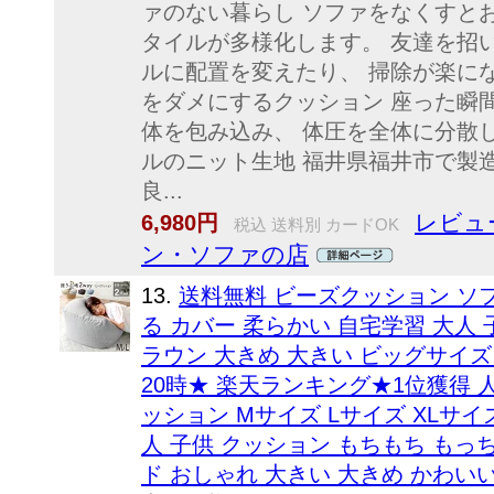
ァのない暮らし ソファをなくすと
タイルが多様化します。 友達を招
ルに配置を変えたり、 掃除が楽に
をダメにするクッション 座った瞬
体を包み込み、 体圧を全体に分散
ルのニット生地 福井県福井市で製
良...
レビュー
6,980円
税込 送料別 カードOK
ン・ソファの店
13.
送料無料 ビーズクッション ソフ
る カバー 柔らかい 自宅学習 大人 
ラウン 大きめ 大きい ビッグサイズ 
20時★ 楽天ランキング★1位獲得 
ッション Mサイズ Lサイズ XLサイズ
人 子供 クッション もちもち もっち
ド おしゃれ 大きい 大きめ かわいい