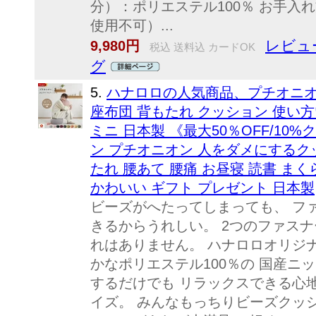
分）：ポリエステル100％ お手入
使用不可）...
レビュー
9,980円
税込 送料込 カードOK
グ
5.
ハナロロの人気商品、プチオニ
座布団 背もたれ クッション 使い
ミニ 日本製 《最大50％OFF/1
ン プチオニオン 人をダメにするク
たれ 腰あて 腰痛 お昼寝 読書 まく
かわいい ギフト プレゼント 日本製
ビーズがへたってしまっても、 フ
きるからうれしい。 2つのファス
れはありません。 ハナロロオリジ
かなポリエステル100％の 国産ニ
するだけでも リラックスできる心
イズ。 みんなもっちりビーズクッ