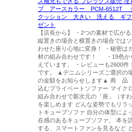
ズ補充もできる フレックス販売 埋も
ブ アースカラー PCM-6512T
クッション 大きい 洗える ギフ
ゼント
【店長から】 ・2つの素材で広が
縦置きの場合と横置きの場合ではソ
わせた座り心地に変身！ ・秘密は
材の組み合わせです！ ・19色か
えています。 ・レビューも2600
です。 ▲デニムシリーズご選択の
の金額をお知らせします▲ 商 品
込むプライベートソファー マイク
組み合わせで新次元の「座」（すわ
を楽しめます どんな姿勢でもリラ
トキューブソファ 自分の体型によ
在感のあるキューブソファ。 本を
する、スマートファンを見るなど 