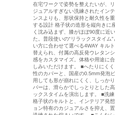
在宅ワークで姿勢を整えたいが、リ
ジュアルすぎない洗練されたインテ
ンスよりも、形状保持と耐久性を重
する設計 格子状の造形を縦向きに
く沈み込まず、膝がほぼ90度に近
た。普段使いの“リラックスタイム”
い方に合わせて選べる4WAY キル
替えられ、付属の高反発ウレタンシ
感をカスタマイズ。体格や用途に合
しみいただけます。 ■へたりにく
性のカバーと、国産の0.5mm発泡
用しても形が崩れにくく、しっかり
バーは、滑らかでしっとりとした高
ックスタイムを演出します。 ■洗
格子状のキルトと、インテリア発想
ョン特有のカジュアルさを抑え、置