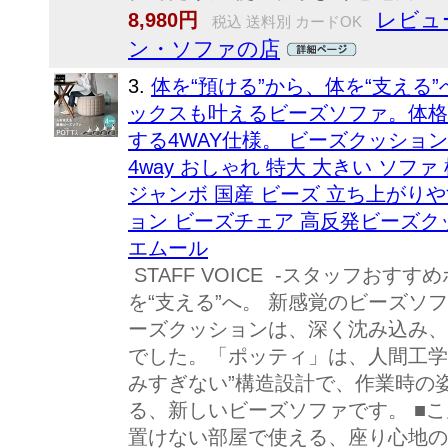
レビュー
8,980円
税込 送料別 カードOK
ン・ソファの店
3.
体を“預ける”から、体を“支える
ックスも叶えるビーズソファ。体格
する4WAY仕様。 ビーズクッション
4way おしゃれ 特大 大きい ソフ
ジャンボ 国産 ビーズ 立ち上がり
ョン ビーズチェア 高反発ビーズク
エムール
STAFF VOICE -スタッフおすす
を“支える”へ。 新感覚のビーズソファ
ーズクッションは、深く沈み込み、
でした。「ポッティ」は、人間工学
みすぎない”構造設計で、作業時の
る、新しいビーズソファです。 ■
置けない部屋で使える、座り心地の