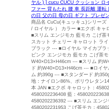
ヤル ) ] cucu CUCU クッショ
ファー 背もたれ 腰 車 長距離 運転
の日 父の日 母の日 ギフト プレゼ
商品名 CuCu(キュッキュ)シリーズ 
/ ロイヤル ） カラー ■エクボ キャ
■スリム エンジモカ 藍モカ こげ茶モカ
スカット チェリー キャロット ライ
ブラック --- ■ロイヤル マイカブ
ピンク エンジモカ 藍モカ こげ茶モ
W40×D13×H46cm --- ■スリム 約W
ド 約W40×D13×H46cm --- ■ロイヤ
ム 約390g --- ■スタンダード 約350
地：ナイロン86%、ポリウレタン14
本 JAN ■エクボ キャロット：45802
4580202236408 藍：45802022
4580202236392 --- ■スリム エ
4580202231953 こげ茶モカ：4580