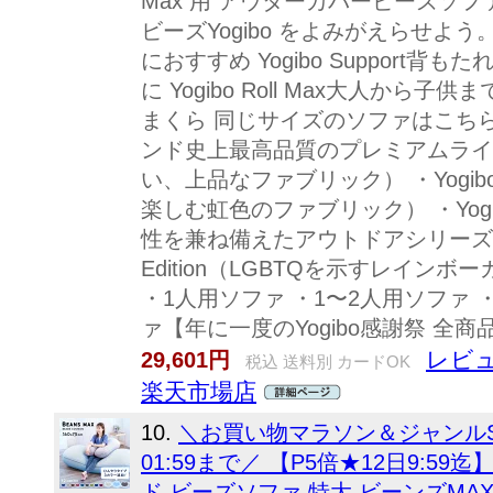
Max 用 アウターカバービーズソ
ビーズYogibo をよみがえらせよ
におすすめ Yogibo Support
に Yogibo Roll Max大人か
まくら 同じサイズのソファはこちら ・Yo
ンド史上最高品質のプレミアムライン）
い、上品なファブリック） ・Yogibo
楽しむ虹色のファブリック） ・Yogib
性を兼ね備えたアウトドアシリーズ） ・Yog
Edition（LGBTQを示すレイン
・1人用ソファ ・1〜2人用ソファ 
ァ【年に一度のYogibo感謝祭 全商
レビュ
29,601円
税込 送料別 カードOK
楽天市場店
10.
＼お買い物マラソン＆ジャンルSA
01:59まで／ 【P5倍★12日9:5
ド ビーズソファ 特大 ビーンズMAX