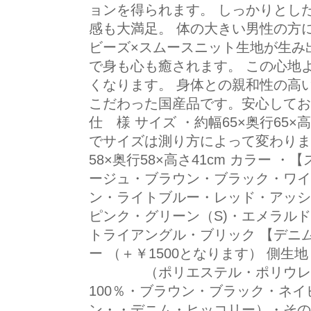
ョンを得られます。 しっかりとし
感も大満足。 体の大きい男性の方
ビーズ×スムースニット生地が生み
で身も心も癒されます。 この心地
くなります。 身体との親和性の高
こだわった国産品です。安心して
仕 様 サイズ ・約幅65×奥行65
でサイズは測り方によって変わりま
58×奥行58×高さ41cm カラー 
ージュ・ブラウン・ブラック・ワイ
ン・ライトブルー・レッド・アッシ
ピンク・グリーン（S)・エメラル
トライアングル・ブリック 【デニム
ー （＋￥1500となります） 側生
（ポリエステル・ポリウレタン
100％・ブラウン・ブラック・ネ
ン・・デニム・ヒッコリー）・その