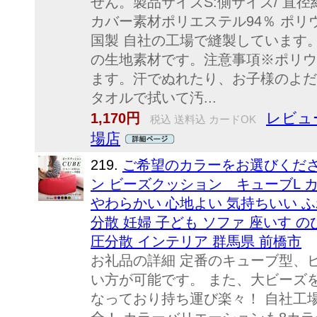
せん。製品サイズS:側サイズ/ 直径約4
カバー素材ポリエステル94％ ポリウ
国製 自社の工場で縫製しています
の生地素材です。注意事項※ポリウ
ます。汗でぬれたり、お子様のよだ
タオルで拭いて汚...
レビュ
1,170円
税込 送料込 カードOK
場店
219.
ご希望のカラーをお選びくださ
ン ビーズクッション キューブL カ
やわらかい 心地よい 気持ちいい ふ
分散 妊婦 子ども ソファ 座いす の
圧分散 インテリア 群馬県 前橋市
お礼品の詳細 定番のキューブ型、
い方が可能です。 また、大ビーズ
なっており持ち運び楽々！ 自社工