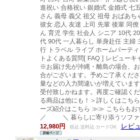
進祝い 合格祝い 銀婚式 金婚式 七
さん 義母 義父 祖父 祖母 おばあち
彼女 恋人 友達 上司 先輩 後輩 同僚
ん 育児 学生 社会人 シニア 10代 20代 
代 90代 一人暮らし 単身赴任 主婦
行 トラベル ライブ ホームパーティ
トよくある質問[ FAQ ] レビュ
※お届け先が沖縄・離島の場合、お
合がございます。予めご了承くださ
量などの入力間違いが増えています
受付致しかねます。再度ご確認くだ
る商品は他にも！＞詳しくはこちら
ーズ紹介はこちら ≫≫ こちらもお
／ ＼ 暮らしに寄り添うソファを
レビュ
12,980円
税込 送料込 カードOK