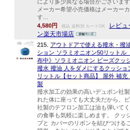
により多少異なる場合がございます
メーカー希望小売価格はメーカーカ
す...
レビュ
4,580円
税込 送料別 カードOK
ン楽天市場店
215.
アウトドアで使える撥水・撥
ション ソラミオニオン50リットル 《
布中》ソラミオニオン ビーズクッシ
撥水 撥油 人をダメにするクッショ
リットル【セット商品】 屋外 補充 
製
撥水加工の効果の高いデュポン社製
れた体に座っても大丈夫だから、ビ
社製のテフロン加工は油も弾いてく
の食事も気軽に楽しめます。 クッ
プと カバーのリボンを結びつける