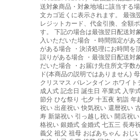
送対象商品・対象地域に該当する場
文カゴ近くに表示されます。 最強
レジットカード、代金引換、全額ポ
す。 下記の場合は最強翌日配送対象
入いただいた場合 ・時間指定があ
がある場合 ・決済処理にお時間を
誤りがある場合 ・最強翌日配送対
だいた場合 ・お届け先住所文字数が
ド(本商品の説明ではありません) 母
クリスマス バレンタイン ホワイト
成人式 記念日 誕生日 卒業式 入学式 
節分 ひな祭り 七夕 十五夜 初詣 年
祝い 出産祝い 快気祝い 還暦祝い 古
寿 新築祝い 引っ越し祝い 開店祝い
格祝い 銀婚式 金婚式 七五三 長寿
義父 祖父 祖母 おばあちゃん おじい