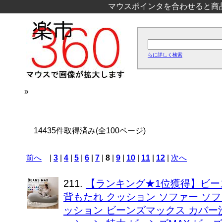
マウスポインタを合わせると商
らに詳しく検索
»
14435件取得済み(全100ページ)
前へ
|
3
|
4
|
5
|
6
|
7
|
8
|
9
|
10
|
11
|
12
|
次へ
211.
【ランキング★1位獲得】ビー
背もたれ クッション ソファー ソフ
ッション ビーンズマックス カバー