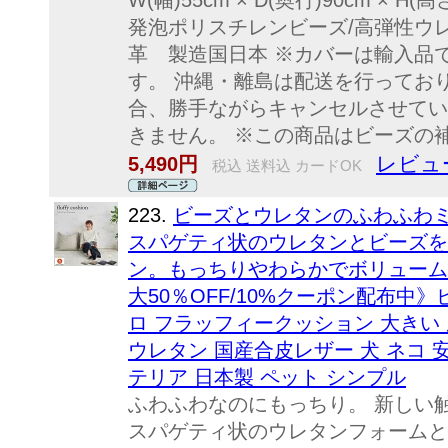
W(幅)55cm × D(奥行)90cm × H
発泡ポリスチレンビーズ/高弾性ウ
革 製造国日本 ※カバーは輸入品
す。 沖縄・離島は配送を行ってお
合、勝手ながらキャンセルさせてい
きません。 ※この商品はビーズの補
レビュ
5,490円
税込 送料込 カードOK
223.
ビーズとウレタンのふわふわ
スパゲティ状のウレタンとビーズを
ン。もっちりやわらかでボリューム
大50％OFF/10%クーポン配布中
ロ フラッフィークッション 大きい 
ウレタン 国産合皮レザー 犬 ネコ 
テリア 日本製 ペット シンプル
ふわふわなのにもっちり。 新しい
スパゲティ状のウレタンフォームと