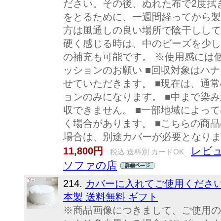
ださい。その後、ぬれた布で2度拭
をとるために、一週間経ってから製
方は風通しの良い場所で陰干しして
硬く感じる時は、中のビーズを少し
の補充も可能です。 ※使用感には
ッションのお願い ■回収対象はハ
せていただきます。 ■現在は、通
ョンのみになります。 ■中まで染
収できません。 ■一部地域によっ
く場合があります。 ■こちらの商
場合は、別途カバーが必要となりま
レビュ
11,800円
税込 送料別 カードOK
ソファの店
214.
カバーに入れてご使用ください 
本製 送料無料 ギフト
※商品画像につきまして、ご使用の