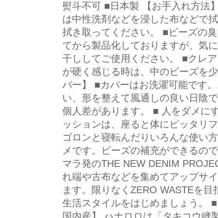
熨斗不可 ■日本製 【お手入れ方法
は中性洗剤などを浸した布などで拭
拭き取ってください。 ■ビーズの
てから製品化しておりますが、気に
干ししてご使用ください。 ■クレ
が硬く感じる時は、中のビーズを少
バー】 ■カバーはお洗濯可能です
い、形を整えて風通しの良い日陰で
個人差があります。 ■ 人をダメに
ッションは、座ると体にピッタリフ
ゴロンと寝転んだりいろんな使い方
メです。ビーズの補充ができるので
マラ発のTHE NEW DENIM PR
れ端や古布などを集めてアップサイ
ます。限りなくZERO WASTE
生活スタイルをはじめましょう。 
国内産】 ハナロロは「タキコウ縫