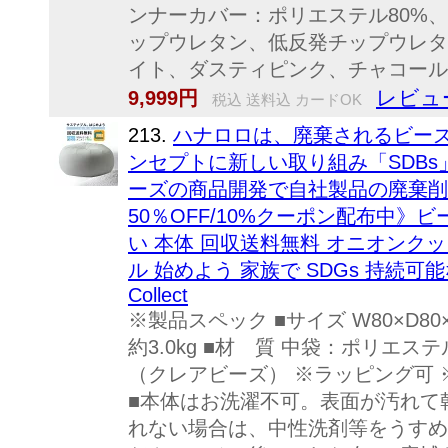
ンナーカバー：ポリエステル80%、
ップウレタン、低反発チップウレタ
イト、ダスティピンク、チャコールグ
レビュ
9,999円
税込 送料込 カードOK
213.
ハナロロは、廃棄されるビー
ンセプトに新しい取り組み「SDB
ーズの商品開発で自社製品の廃棄削
50％OFF/10%クーポン配布中》
い 本体 回収送料無料 オニオンクッ
ル 始めよう 家族で SDGs 持続可能な開発
Collect
※製品スペック ■サイズ W80×D80
約3.0kg ■材 質 中袋：ポリエス
（クレアビーズ） ※ラッピング可 
■本体はお洗濯不可。表面が汚れて
れない場合は、中性洗剤等をうすめ