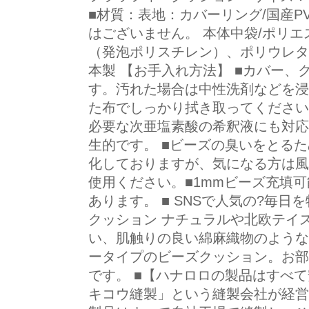
■材質：表地：カバーリング/国産
はございません。 本体中袋/ポリエ
（発泡ポリスチレン）、ポリウレタン
本製 【お手入れ方法】 ■カバー
す。汚れた場合は中性洗剤などを浸
た布でしっかり拭き取ってください
必要な次亜塩素酸の希釈液にも対応
生的です。 ■ビーズの臭いをとる
化しておりますが、気になる方は風
使用ください。■1mmビーズ充填
あります。 ■ SNSで人気の?毎
クッション ナチュラルや北欧テイ
い、肌触りの良い綿麻織物のような
ータイプのビーズクッション。お部
です。 ■【ハナロロの製品はすべ
キコウ縫製」という縫製会社が経営