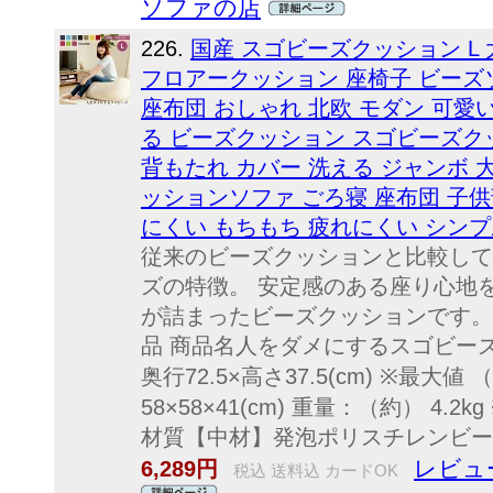
ソファの店
226.
国産 スゴビーズクッション L 
フロアークッション 座椅子 ビーズ
座布団 おしゃれ 北欧 モダン 可愛
る ビーズクッション スゴビーズクッ
背もたれ カバー 洗える ジャンボ 
ッションソファ ごろ寝 座布団 子供
にくい もちもち 疲れにくい シンプ
従来のビーズクッションと比較して
ズの特徴。 安定感のある座り心地
が詰まったビーズクッションです。
品 商品名人をダメにするスゴビーズ 
奥行72.5×高さ37.5(cm) ※最
58×58×41(cm) 重量：（約） 4
材質【中材】発泡ポリスチレンビーズ
レビュ
6,289円
税込 送料込 カードOK