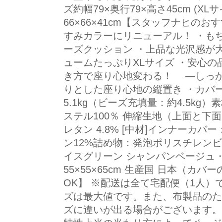
ズ約幅79×奥行79×高さ45cm (X
66×66×41cm【スタッフナヒの
すみカラーにリニューアル！ ・も
ーズクッション ・上品な光沢感が
ュームたっぷりXLサイズ ・安心の
き方で座り心地変わる！ —しっ
りとした座り心地の縦置き ・カバー
5.1kg（ビーズ充填量：約4.5kg）
ステル100％ 伸縮生地（上面と下面
レタン 4.8% [中材]インナーカバ
ン12%詰め物：発泡ポリスチレンビ
イスグリーン シャンパンベージュ
55×55×65cm 生産国 日本（カ
OK】 ※配送は全て宅配便（1人）
ズは最大値です。また、布製品のた
ズに違いが出る場合がございます。