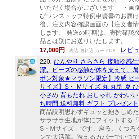
いただく場合がございます。 ・画
びワンストップ特例申請書のお届け
後、注文内容確認画面の【注文者情
します。 発送の時期は、寄附確認
品とは別にお送りいたします。
レビュ
17,000円
税込 送料込 カードOK
220.
ひんやり さらさら 接触冷感
潔。ビーズの感触が体を支えて、暑い
ポン対象★マラソン限定】冷感 ビー
サイズ】S・ Mサイズ 丸 丸型 夏 
小さめ 背もたれ おしゃれ かわいい
ち時間 送料無料 ギフト プレゼント
商品説明思わずギュッと抱きしめた
サラサラ生地が体にフィットする「
S・Mサイズ」です。座る、くつろ
ンで大活躍。洗えるカバーでいつで