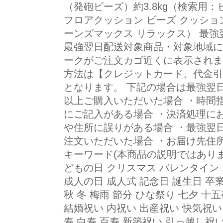
（発砲ビーズ）約3.8kg（検索用
フロアクッション ビーズ クッション
ーンズマックス リラックス） 最
最強翌日配送対象商品・対象地域に
ークがご注文カゴ近くに表示されま
方法は【クレジットカード、代金引
となります。 下記の場合は最強翌日
以上ご購入いただいた場合 ・時間
にご記入がある場合 ・決済処理に
や住所に誤りがある場合 ・最強翌
注文いただいた場合 ・お届け先住所
キーワード(本商品の説明ではありま
どもの日 クリスマス バレンタイン
成人の日 成人式 記念日 誕生日 卒業
秋 冬 梅雨 節分 ひな祭り 七夕 十
結婚祝い 内祝い 出産祝い 快気祝い 
寿 白寿 百寿 新築祝い 引っ越し祝