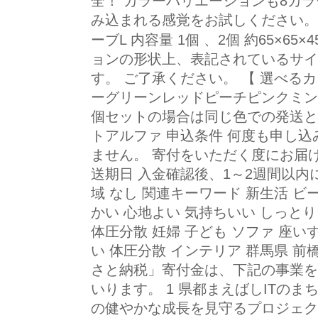
全！ カラーバリエーションも8カ
み込まれる感覚をお試しください。
ーブL 内容量 1個 、2個 約65×6
ョンの形状上、表記されているサイ
す。 ご了承ください。 【 選べる
ーグリーンレッドピーチピンクミン
個セットの場合は同じ色での発送と
トアルファ 申込条件 何度も申し込
ません。 寄付をいただく度にお届け
送期日 入金確認後、1～2週間以内
域 なし 関連キーワード 新生活 ビ
かい 心地よい 気持ちいい しっとり
体圧分散 妊婦 子ども ソファ 座い
い 体圧分散 インテリア 群馬県 
さと納税」寄付金は、下記の事業を
いります。 1 県都まえばしITのま
の健やかな成長を見守るプロジェク