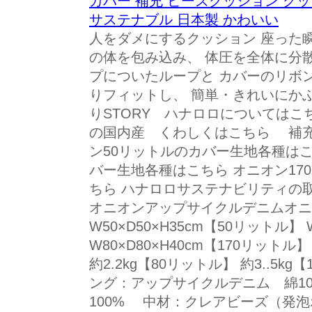
カバー 補充 ビーズクッション ク
サステナブル 日本製 かわいい
人をダメにするクッション 座った
の体を包み込み、 体圧を全体に分
プについたループと カバーのリボ
りフィットし、 簡単・きれいにか
りSTORY ハナロロについてはこ
の国内産 くわしくはこちら 補
ン50リットルのカバー生地各種は
バー生地各種はこちら オニオン17
ちら ハナロロサステナビリティ
オニオンアップサイクルデニムオニ
W50×D50×H35cm【50リットル】 
W80×D80×H40cm【170リットル
約2.2kg【80リットル】 約3..5k
ング：アップサイクルデニム 綿1
100% 中材：クレアビーズ（発泡