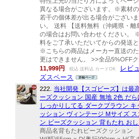
特性上光の当たり方によってページ
異なる場合がございます。※素材の
若干の個体差が出る場合がございま
い。 送料 【送料無料（沖縄県・離
の場合はお問い合わせください。 
料をご了承いただいてからの発送と
※こちらの商品はメーカー直送のた
更はできません。 >>全品5%OFFク
レビュ
11,999円
税込 送料込 カードOK
ズスペース
222.
当社開発【スゴビーズ】は最
ーズクッション 国産 無地 2色 だ
しっかりしてる ダークブラウン キ
ッション ヴィンテージ Mサイズ 
ン ビーズクッション 背もたれ お
商品名背もたれビーズクッション 