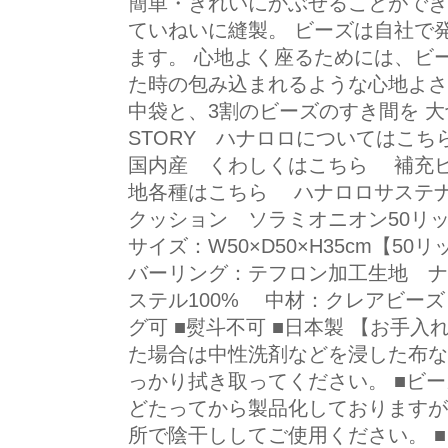
簡単・きれいにかぶせることができ
ていねいに縫製。 ビーズは自社で
ます。 心地よく座るためには、ビ
た時の包み込まれるような心地よさ
中袋と、3割のビーズのすき間を 大
STORY ハナロロについてはこち
国内産 くわしくはこちら 補充
地各種はこちら ハナロロサステ
クッション ソラミオニオン50リッ
サイズ：W50×D50×H35cm【50
バーリング：テフロン加工生地 ナ
ステル100% 中材：クレアビーズ
グ可 ■熨斗不可 ■日本製 【お手入
た場合は中性洗剤などを浸した布な
っかり拭き取ってください。 ■ビ
どたってから製品化しておりますが
所で陰干ししてご使用ください。 