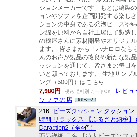
ションメーカーです。もとは縫製の
ョンやソファを企画開発する楽しさ
ションの中身である発泡ビーズや綿
ン綿を原料から自社工場にて製造し
の機屋さんに素材開発やオリジナル
ます。 皆さまから「ハナロロなら
んのお声が製品の改良や新たな製品
ッションを通じて、皆さまの毎日を
いと願っております。 生地サンプ
ング（500円）はこちら
レビュ
7,980円
税込 送料別 カードOK
ソファの店
216.
ビーズクッション クッション 
時間 リラックス 【ふるさと納税
Daraction2（全4色）
商品詳細 品名 【特大ビーズソファ】Darac