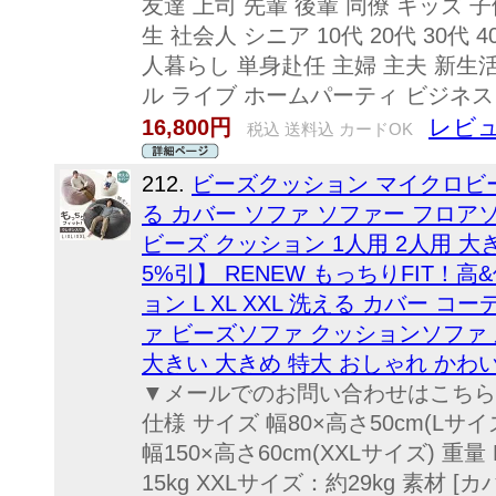
友達 上司 先輩 後輩 同僚 キッズ 子
生 社会人 シニア 10代 20代 30代 40
人暮らし 単身赴任 主婦 主夫 新生
ル ライブ ホームパーティ ビジネス
レビュ
16,800円
税込 送料込 カードOK
212.
ビーズクッション マイクロビー
る カバー ソファ ソファー フロア
ビーズ クッション 1人用 2人用 大
5%引】 RENEW もっちりFIT！
ョン L XL XXL 洗える カバー 
ァ ビーズソファ クッションソファ 
大きい 大きめ 特大 おしゃれ かわ
▼メールでのお問い合わせはこちらf-sommel
仕様 サイズ 幅80×高さ50cm(Lサイズ
幅150×高さ60cm(XXLサイズ) 重
15kg XXLサイズ：約29kg 素材 [