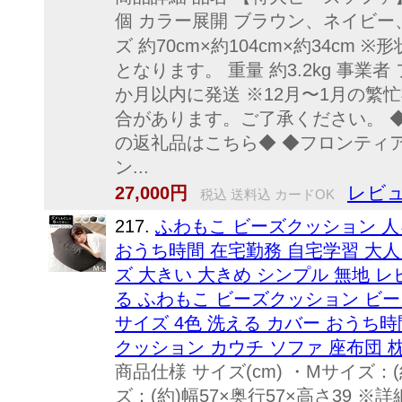
個 カラー展開 ブラウン、ネイビー
ズ 約70cm×約104cm×約34c
となります。 重量 約3.2kg 事業
か月以内に発送 ※12月〜1月の繁
合があります。ご了承ください。 
の返礼品はこちら◆ ◆フロンティ
ン...
レビュ
27,000円
税込 送料込 カードOK
217.
ふわもこ ビーズクッション 人
おうち時間 在宅勤務 自宅学習 大人
ズ 大きい 大きめ シンプル 無地 
る ふわもこ ビーズクッション ビーズ 
サイズ 4色 洗える カバー おうち時
クッション カウチ ソファ 座布団 
商品仕様 サイズ(cm) ・Mサイズ：(
ズ：(約)幅57×奥行57×高さ39