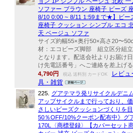
ョン 1P シンプル ベージュ 北欧 一
ソファー ブラウン 座椅子 ビーズ 座椅
8/10 0:00 ~ 8/11 1:59ま
座椅子 クッション シンプル エコ 北
天 ベージュ ソファ
サイズ約幅55×奥行50×高さ20〜50
材：エコビーズ脚部 組立区分組立
となります。配送会社よりお届け日
け先電話番号」へご連絡を差上げる場
レビュ
4,790円
税込 送料別 カードOK
具・雑貨
225.
グアテマラ発リサイクルデニ
アップサイクルまで行っており、価
さしいビーズクッションづくりを目
50％OFF/10%クーポン配布中》グア
170L〈商標登録〉【カバーセッ