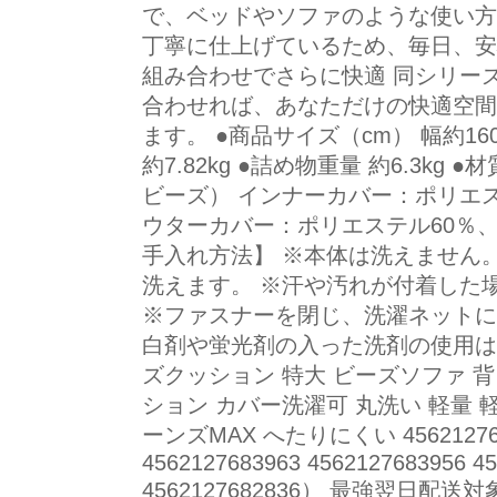
で、ベッドやソファのような使い方
丁寧に仕上げているため、毎日、安
組み合わせでさらに快適 同シリー
合わせれば、あなただけの快適空間
ます。 ●商品サイズ（cm） 幅約16
約7.82kg ●詰め物重量 約6.3k
ビーズ） インナーカバー：ポリエス
ウターカバー：ポリエステル60％、
手入れ方法】 ※本体は洗えません
洗えます。 ※汗や汚れが付着した
※ファスナーを閉じ、洗濯ネットに
白剤や蛍光剤の入った洗剤の使用は
ズクッション 特大 ビーズソファ 背
ション カバー洗濯可 丸洗い 軽量 軽
ーンズMAX へたりにくい 4562127684
4562127683963 4562127683956 4
4562127682836） 最強翌日