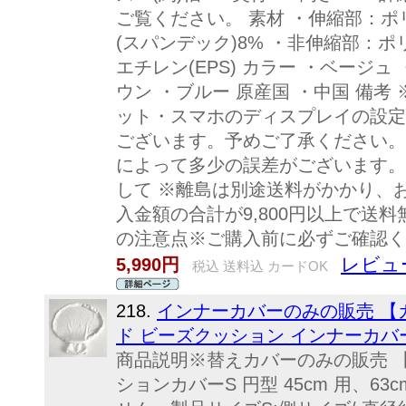
ご覧ください。 素材 ・伸縮部：ポ
(スパンデック)8% ・非伸縮部：ポ
エチレン(EPS) カラー ・ベージ
ウン ・ブルー 原産国 ・中国 備考
ット・スマホのディスプレイの設定
ございます。予めご了承ください。
によって多少の誤差がございます。
して ※離島は別途送料がかかり、
入金額の合計が9,800円以上で送
の注意点※ご購入前に必ずご確認く
レビュ
5,990円
税込 送料込 カードOK
218.
インナーカバーのみの販売 【
ド ビーズクッション インナーカバ
商品説明※替えカバーのみの販売 
ションカバーS 円型 45cm 用、6