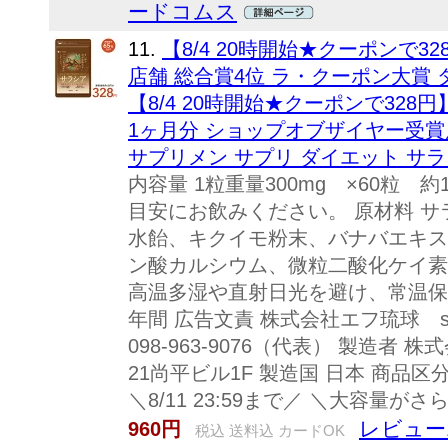
ードコムス
11.
【8/4 20時開始★クーポンで
店舗 総合賞4位 ラ・クーポン大賞
【8/4 20時開始★クーポンで32
1ヶ月分 ショップオブザイヤー受賞
サプリメン サプリ ダイエット サラ
内容量 1粒重量300mg ×60粒 
目安にお飲みください。 原材料 サ
水飴、キクイモ粉末、バナバエキス
ン酸カルシウム、微粒二酸化ケイ素
高温多湿や直射日光を避け、常温保
年間 広告文責 株式会社エフ琉球 se
098-963-9076（代表） 製造者
21尚平ビル1F 製造国 日本 商品区
＼8/11 23:59まで／ ＼大容量が
レビュー1
960円
税込 送料込 カードOK