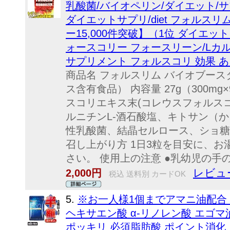
乳酸菌/バイオペリン/ダイエット/サ
ダイエットサプリ/diet フォルス
ー15,000件突破】（1位 ダイエッ
ォースコリー フォースリーン/Lカル
サプリメント フォルスコリ 効果 あ
商品名 フォルスリム バイオブー
ス含有食品） 内容量 27g（300m
スコリエキス末(コレウスフォルスコ
ルニチンL-酒石酸塩、キトサン（
性乳酸菌、結晶セルロース、ショ糖
召し上がり方 1日3粒を目安に、
さい。 使用上の注意 ●乳幼児の手の
レビュー
2,000円
税込 送料別 カードOK
5.
※お一人様1個までアマニ油配合 dh
ヘキサエン酸 α-リノレン酸 エゴマ油
ポッキリ 必須脂肪酸 ポイント消化