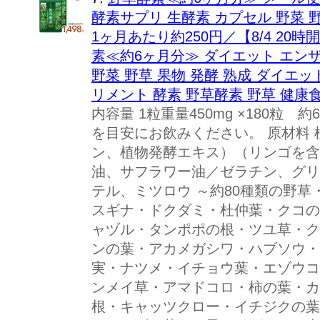
酵素サプリ 生酵素 カプセル 野菜 野
1ヶ月あたり約250円／【8/4 20
素≪約6ヶ月分≫ ダイエット エンザ
野菜 野草 果物 発酵 熟成 ダイエ
リメント 酵素 野草酵素 野草 健康
内容量 1粒重量450mg ×180粒 
を目安にお飲みください。 原材料
ン、植物発酵エキス）（リンゴを含
油、サフラワー油／ゼラチン、グリ
テル、ミツロウ ～約80種類の野草
スギナ・ドクダミ・杜仲葉・クコの
ャヅル・タンポポの根・ツユ草・ク
ンの葉・アカメガシワ・ハブソウ・
実・ナツメ・イチョウ葉・エゾウコ
ンメイ草・アマドコロ・柿の葉・カ
根・キャッツクロー・イチジクの葉