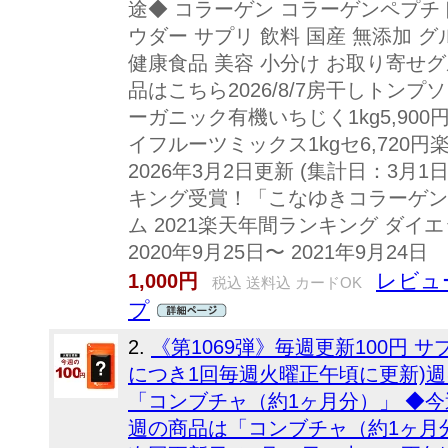
途◆ コラーゲン コラーゲンペプチド
ウダー サプリ 飲料 国産 無添加 グ
健康食品 美容 小分け お取り寄せ
品はこちら2026/8/7房干しトンプソンレ
ーガニック有機いちじく1kg5,900円
イフルーツミックス1kgセ6,720
2026年3月2日更新 (集計日：3月
キング受賞！「こなゆきコラーゲン
ム 2021楽天年間ランキング ダ
2020年9月25日〜 2021年9月24日
レビュー
1,000円
税込 送料込 カードOK
プ
2.
《第1069弾》毎週更新100円 
につき1回毎週火曜正午頃に更新)週に
「コンブチャ（約1ヶ月分）」 ◆今週の
週の商品は「コンブチャ（約1ヶ月