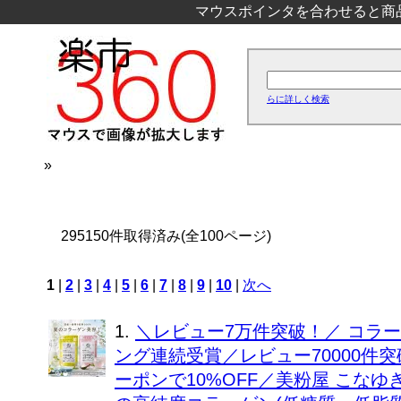
マウスポインタを合わせると商
らに詳しく検索
»
295150件取得済み(全100ページ)
1
|
2
|
3
|
4
|
5
|
6
|
7
|
8
|
9
|
10
|
次へ
1.
＼レビュー7万件突破！／ コラ
ング連続受賞／レビュー70000件
ーポンで10%OFF／美粉屋 こなゆき