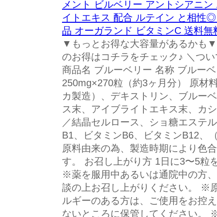
メント ビルベリー アントシアニン
イトエキス 配合 ルテイン と相性◎
品 オーガランド ビタミンC 送料無
▼もっとお得な大容量があるかも▼ 
のお得はコチラをチェック♪ ＼つい
商品名 ブルーベリー 名称 ブルー
250mg×270粒（約3ヶ月分） 
カ製造）、デキストリン、ブルーベ
ス末、アイブライトエキス末、カシ
／結晶セルロース、ショ糖エステル
B1、ビタミンB6、ビタミンB12
原料由来の為、製造時期により色合
す。 お召し上がり方 1日に3〜5
※薬を服用中あるいは通院中の方、
談の上お召し上がりください。 ※
ルギーのある方は、ご使用をお控え
ないところに保管してください。 