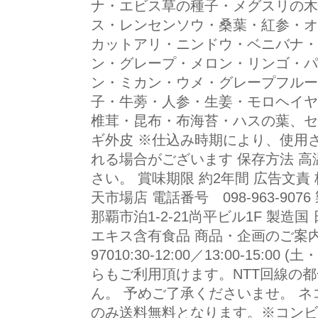
ナ・エビス草の種子・メグスリの木
ス・レンセンソウ・桑葉・紅参・オ
カットアリ・ニンドウ・ベニバナ・
ン・グレープ・メロン・リンゴ・パ
ン・ミカン・ウメ・グレープフルー
子・牛蒡・人参・生姜・モロヘイヤ
椎茸・昆布・布海苔・ハスの葉、セ
ギ外皮 ※仕込み時期により、使用
れる場合がございます 保存方法 
さい。 賞味期限 約2年間 広告文責 
天市場店 電話番号 098-963-90
那覇市泊1-2-21尚平ビル1F 製造国
エキス含有食品 商品・企画のご案内 フ
97010:30-12:00／13:00-15:
らもご利用頂けます。NTT回線の都
ん。 予めご了承くださいませ。 ネ
のみ送料無料となります。※コンビ