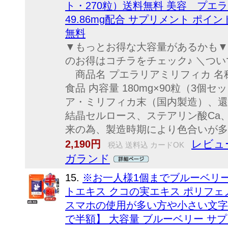
ト・270粒）送料無料 美容 プエ
49.86mg配合 サプリメント ポイ
無料
▼もっとお得な大容量があるかも▼ 
のお得はコチラをチェック♪ ＼つい
商品名 プエラリアミリフィカ 名
食品 内容量 180mg×90粒（3個セ
ア・ミリフィカ末（国内製造）、還
結晶セルロース、ステアリン酸Ca
来の為、製造時期により色合いが多少
レビュー
2,190円
税込 送料込 カードOK
ガランド
15.
※お一人様1個までブルーベリー
トエキス クコの実エキス ポリフェノ
スマホの使用が多い方や小さい文字
で半額】 大容量 ブルーベリー サプリ