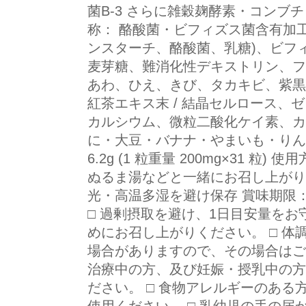
菌B-3 さらに雑穀麹酵素・コンブ
称： 酪酸菌・ビフィズス菌含有加工
ンスターチ、酪酸菌、乳糖)、ビフ
麦芽糖、難消化性デキストリン、フ
あわ、ひえ、きび、タカキビ、紫黒
紅茶エキス末 / 結晶セルロース、
カルシウム、微粒二酸化ケイ素、カ
に・大豆・バナナ・やまいも・りん
6.2g (1 粒重量 200mg×31 粒)
ぬるま湯などと一緒にお召し上がり
光・高温多湿を避け保存 賞味期限
□ 過剰摂取を避け、1日目安量をお
めにお召し上がりください。 □ 
場合がありますので、その場合はご
治療中の方、及び妊娠・授乳中の方
ださい。 □ 食物アレルギーのあ