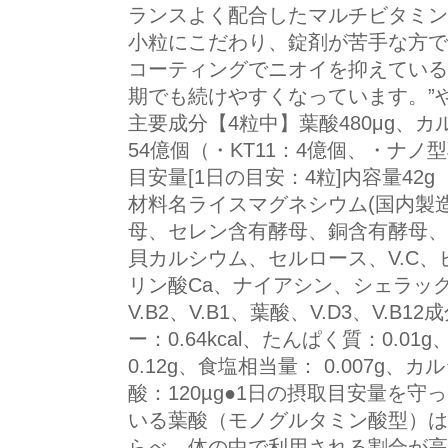
ランスよく配合したマルチビタミン
小粒にこだわり、錠剤が苦手な方で
コーティングでニオイを抑えている
期でも続けやすくなっています。”
主要成分【4粒中】葉酸480μg、カル
54億個（・KT11：4億個、・ナノ
目安量[1日の目安：4粒]内容量42g（
材料名ライスマグネシウム(国内製
母、セレン含有酵母、銅含有酵母、
貝カルシウム、セルロース、V.C、
リン酸Ca、ナイアシン、シェラック
V.B2、V.B1、葉酸、V.D3、V.
ー：0.64kcal、たんぱく質：0.01
0.12g、食塩相当量： 0.007g、カ
酸：120µg●1日の摂取目安量を
いる葉酸（モノグルタミン酸型）は
らべ、体の中で利用される割合が高