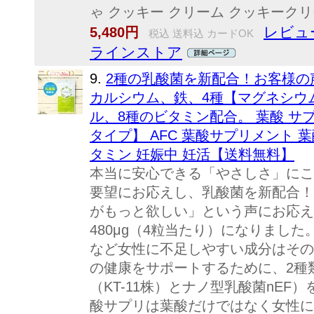
ゃ クッキー クリーム クッキークリーム
レビュー
5,480円
税込 送料込 カードOK
ラインストア
9.
2種の乳酸菌を新配合！お客様の
カルシウム、鉄、4種【マグネシウ
ル、8種のビタミン配合。 葉酸 サプリ 
タイプ】 AFC 葉酸サプリメント 葉
タミン 妊娠中 妊活【送料無料】
本当に安心できる「やさしさ」にこ
要望にお応えし、乳酸菌を新配合！
がもっと欲しい」という声にお応えし
480μg（4粒当たり）になりまし
など女性に不足しやすい成分はその
の健康をサポートするために、2種
（KT-11株）とナノ型乳酸菌nEF）を
酸サプリは葉酸だけではなく女性に