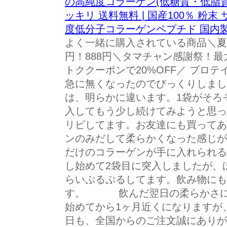
の高純度コラーゲン(低糖質・低脂質)
ッキリ 送料無料 | 国産100％ 粉
度低分子コラーゲンペプチド 国内
よく一緒に購入されている商品＼夏の健
円！888円＼タマチャン感謝祭！最大
トククーポンで20%OFF／ プロテイ
急に無くなったのでびっくりしまし
は、明らかに違います。1袋がそろ
入してもう少し続けてみようと
リピしてます。お友達にも買ってあ
ンのみだして柔らかくなった感
だけのコラーゲンが手に入れられる
し始めて2袋目に突入しましたが、
らいぷるぷるしてます。飲み物にも
す。 飲んだ翌日の柔らかさに
始めてから1ヶ月近くになりますが
日も、全国からのご注文誠にありが