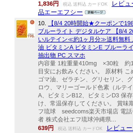
レビュー
1,836円
税込 送料込 カードOK
品エーエフシー
10.
【8/4 20時開始★クーポンで
ブルーライト デジタルケア 【8/4 
いルテイン≪約1ヶ月分≫送料無料 
油 ビタミンA ビタミンE ブルーラ
抽出物 PC スマホ
内容量 1粒重量410mg ×30粒 
目安にお飲みください。 原材料 
ゴマ油、ゼラチン、グリセリン、グ
ロウ、マリーゴールド色素（ルテイ
A、ビタミンB12、ビタミンD3 保
け、常温保存してください。 賞味期
フ琉球 seedcoms楽天市場店 電話番
者 株式会社エフ琉球沖縄県...
レビュー1
639円
税込 送料込 カードOK