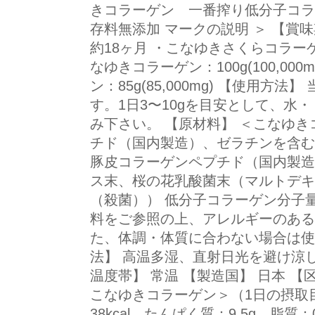
きコラーゲン 一番搾り低分子コラー
存料無添加 マークの説明 ＞ 【賞
約18ヶ月 ・こなゆきさくらコラーゲ
なゆきコラーゲン：100g(100,00
ン：85g(85,000mg) 【使用方
す。1日3〜10gを目安として、水
み下さい。 【原材料】 ＜こなゆ
チド（国内製造）、ゼラチンを含む
豚皮コラーゲンペプチド（国内製造
ス末、桜の花乳酸菌末（マルトデキ
（殺菌）） 低分子コラーゲン分子量：
料をご参照の上、アレルギーのある
た、体調・体質に合わない場合は使
法】 高温多湿、直射日光を避け涼
温度帯】 常温 【製造国】 日本 【
こなゆきコラーゲン＞（1日の摂取
38kcal、たんぱく質：9.5g、脂