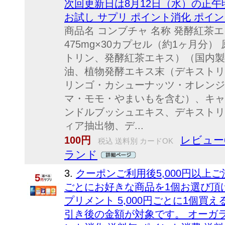
次回更新日は8月12日（水）の正午
お試し サプリ ポイント消化 ポイ
商品名 コンブチャ 名称 発酵紅茶
475mg×30カプセル（約1ヶ月分
トリン、発酵紅茶エキス）（国内製
油、植物発酵エキス末（デキストリ
リンゴ・カシューナッツ・オレンジ
マ・モモ・やまいもを含む）、キャ
ンドルブッシュエキス、デキストリ
ィア抽出物、デ...
レビュー6
100円
税込 送料別 カードOK
ランド
3.
クーポンご利用後5,000円以上ご
ごとにお好きな商品を1個お選び頂け
プリメント 5,000円ごとに1個
引き後の金額が対象です。 オーガラ