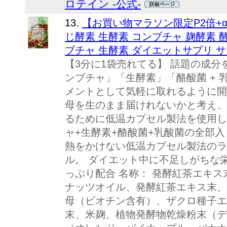
ロテイン -公式-
13.
【お買い物マラソン限定P2倍+
じ酵素 生酵素 コンブチャ 麹酵素 
ブチャ 生酵素 ダイエットサプリ サ
【3分に1袋売れてる】 話題の成分
ンブチャ」「生酵素」「酪酸菌 +
メントとして気軽に取れるように開
母を生のまま届けれないかと考え、
るために低温カプセル製法を使用し
ャ+生酵素+酪酸菌+乳酸菌の全部入
熱をかけない低温カプセル製法のラ
ル。 ダイエット中に不足しがちな
っぷり配合 名称： 発酵紅茶エキス
ナッツオイル、発酵紅茶エキス末、
母（ビオチン含有）、ザクロ種子エ
末、米麹、植物発酵物乾燥粉末（デ