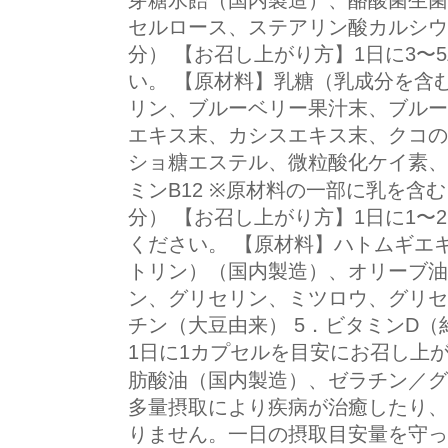
芽糖水飴（国内製造）、酪酸菌生菌
セルロース、ステアリン酸カルシウ
分） 【お召し上がり方】1日に3〜
い。 【原材料】乳糖（乳成分を含
リン、ブルーベリー果汁末、ブルー
エキス末、カシスエキス末、クコの
ショ糖エステル、微粒酸化ケイ素、
ミンB12 ※原材料の一部に乳を含
分） 【お召し上がり方】1日に1〜
ください。 【原材料】ハトムギエ
トリン）（国内製造）、オリーブ油
ン、グリセリン、ミツロウ、グリセ
チン（大豆由来） 5．ビタミンD（
1日に1カプセルを目安にお召し上
肪酸油（国内製造）、ゼラチン／グ
多量摂取により疾病が治癒したり、
りません。一日の摂取目安量を守っ