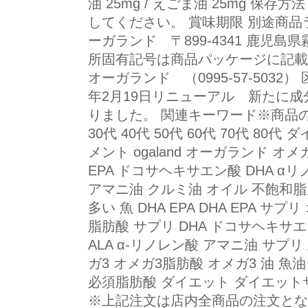
油 25mg / えごま油 25mg 保
してください。 賞味期限 別途商品
ーガランド 〒899-4341 鹿児島
所固有記号は商品パッケージに記載 
オーガランド （0995-57-5032）
年2月19日リニューアル 新たに
りました。 関連キーワード※商品の
30代 40代 50代 60代 70代 80
メント ogaland オーガランド 
EPA ドコサヘキサエン酸 DHA αリ
アマニ油 クルミ油 オイル 不飽和脂肪
多い 魚 DHA EPA DHA EPA サ
脂肪酸 サプリ DHA ドコサヘキサ
ALA α-リノレン酸 アマニ油 サプ
ガ3 オメガ3脂肪酸 オメガ3 油 
必須脂肪酸 ダイエット ダイエット
※上記注文は店内全商品の注文とな