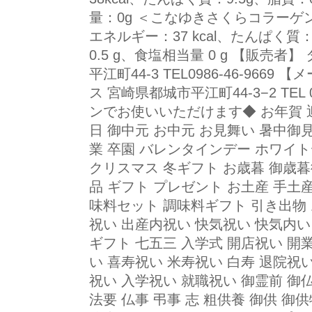
量：0g ＜こなゆきさくらコラーゲ
エネルギー：37 kcal、たんぱく質：
0.5 g、食塩相当量 0 g 【販売
平江町44-3 TEL0986-46-966
ス 宮崎県都城市平江町44-3−2 TEL 
ンでお使いいただけます◆ お年賀 迎
日 御中元 お中元 お見舞い 暑中御
業 卒園 バレンタインデー ホワイト
クリスマス 冬ギフト お歳暮 御歳暮
品 ギフト プレゼント お土産 手土
味料セット 調味料ギフト 引き出物 
祝い 出産内祝い 快気祝い 快気内い
ギフト 七五三 入学式 開店祝い 開
い 喜寿祝い 米寿祝い 白寿 退院祝
祝い 入学祝い 就職祝い 御霊前 御仏
法要 仏事 弔事 志 粗供養 御供 御