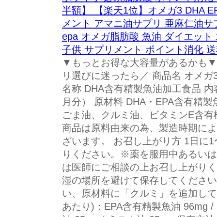
半額】 【楽天1位】オメガ3 DHA 
メント アマニ油サプリ 亜麻仁油サプリ 
epa オメガ脂肪酸 魚油 ダイエット 
子供 サプリメント ポイント消化 
▼もっとお得な大容量があるかも▼
リ選びに迷ったら／ 商品名 オメガ3-
名称 DHA含有精製魚油加工食品 内容
月分） 原材料 DHA・EPA含有
ごま油、クルミ油、ビタミンE含有
商品は原料由来の為、製造時期によ
ざいます。 お召し上がり方 1日に
りください。※薬を服用中あるいは
は医師にご相談の上お召し上がりく
湿の場所を避けて保存してください
い、原材料に「クルミ」を追加してお
あたり)：EPA含有精製魚油 96mg /