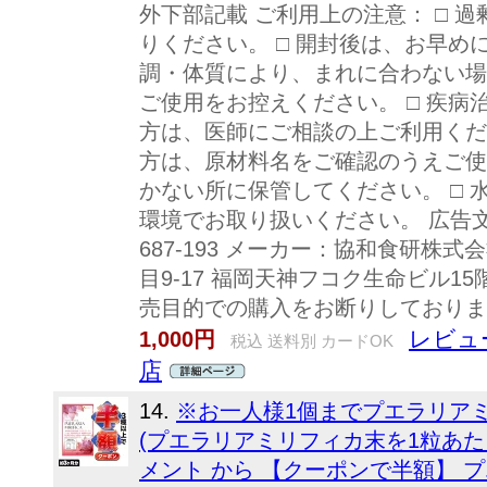
外下部記載 ご利用上の注意： □ 
りください。 □ 開封後は、お早め
調・体質により、まれに合わない場
ご使用をお控えください。 □ 疾
方は、医師にご相談の上ご利用くだ
方は、原材料名をご確認のうえご使
かない所に保管してください。 □
環境でお取り扱いください。 広告文
687-193 メーカー：協和食研株
目9-17 福岡天神フコク生命ビル15
売目的での購入をお断りしておりま
レビュー
1,000円
税込 送料別 カードOK
店
14.
※お一人様1個までプエラリアミ
(プエラリアミリフィカ末を1粒あたり
メント から 【クーポンで半額】 