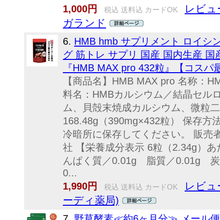
レビュー
1,000円
税込 送料込 カードOK
ガランド
6.
HMB hmb サプリメント ロイ
グ 筋トレ サプリ 国産 国内生産 
『HMB MAX pro 432粒』【コスパ
【商品名】HMB MAX pro 名称
料名：HMBカルシウム／結晶セル
ム、貝殻末焼成カルシウム、微粒二
168.48g（390mg×432粒） 
冷暗所に保存してください。 販売
社 【栄養成分表示 6粒（2.34g）あ
んぱく質／0.01g 脂質／0.01g 
0...
レビュー
1,990円
税込 送料込 カードOK
ーディ薬局)
7.
野草酵素≪約6ヶ月分≫ メール便