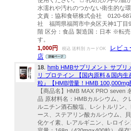
使用ください。 □ 乳幼児の手の届
水濡れや汚れのつかない衛生的な環
文責：協和食研株式会社 0120-68
社 福岡県福岡市中央区天神1丁目9-
階 区分：食品 製造国：日本 ※転
す。
レビュー
1,000円
税込 送料別 カードOK
店
18.
hmb HMBサプリメント サプ
リ プロテイン 【国内原料＆国内生産】『H
粒』【HMB増量！HMB 100,000m
【商品名】HMB MAX PRO sev
品 原材料名：HMBカルシウム、ク
ルニチン酒石酸塩、L-シトルリン、
ース、ステアリン酸カルシウム、貝
化ケイ素、L-アルギニン、L-ロイシ
容量：168g（420mg×400粒）