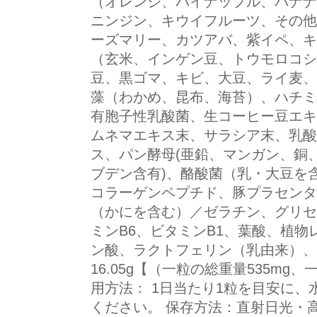
（オレンジ、パイナップル、バナナ
ニンジン、キウイフルーツ、その他
ーズマリー、カツアバ、紫イペ、キ
（玄米、インゲン豆、トウモロコシ
豆、黒ゴマ、キビ、大豆、ライ麦、
藻（わかめ、昆布、海苔）、ハチミ
有胞子性乳酸菌、生コーヒー豆エキ
ムネマエキス末、サラシア末、乳酸
ス、パン酵母(亜鉛、マンガン、銅
ブデン含有)、酪酸菌（乳・大豆を
コラーゲンペプチド、豚プラセンタ
（かにを含む）／ゼラチン、グリセ
ミンB6、ビタミンB1、葉酸、植
ン酸、ラクトフェリン（乳由来）、
16.05g【（一粒の総重量535mg、
用方法： 1日当たり1粒を目安に
ください。 保存方法：直射日光・