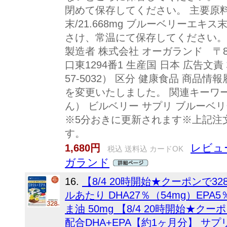
閉めて保存してください。 主要原料
末/21.668mg ブルーベリーエキス
さけ、常温にて保存してください。
製造者 株式会社 オーガランド 〒89
口東1294番1 生産国 日本 広告文責
57-5032） 区分 健康食品 商品情報
を変更いたしました。 関連キーワ
ん） ビルベリー サプリ ブルーベリ
※5分おきに更新されます※上記注
す。
レビュー
1,680円
税込 送料込 カードOK
ガランド
16.
【8/4 20時開始★クーポンで3
ルあたり DHA27％（54mg）EPA5
ま油 50mg 【8/4 20時開始★
配合DHA+EPA【約1ヶ月分】 サプ