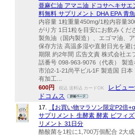
亜麻仁油 アマニ油 ドコサヘキサエ
料無料 サプリメント DHA EPA 青
内容量 1粒重量450mg/1粒内容量3
がり方 1日1粒を目安にお飲みくださ
製魚油（国内製造）、エゴマ油、ア
保存方法 高温多湿や直射日光を避
期限 約2年間 広告文責 株式会社エフ
話番号 098-963-9076（代表）
市泊2-1-21尚平ビル1F 製造国 日本
有加工...
レビュー9
600円
税込 送料込 カードOK
ドコムス
17.
【お買い物マラソン限定P2倍+α
サプリメント 生酵素 酵素 ビフィズ
リメント 31日分
酪酸菌を1粒に1,700万個配合 2