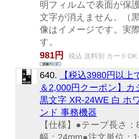
明フィルムで表面が保
文字が消えません。（黒
像はイメージです。実
す。
981円
税込 送料別 カードOK
640.
【税込3980円以
＆2,000円クーポン】カ
黒文字 XR-24WE 白
ンド 事務機器
【仕様】●テープ長さ：
幅：24mm●注文単位