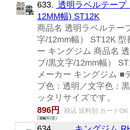
633.
透明ラベルテープ 
12MM幅) ST12K
商品名 透明ラベルテープ
字/12mm幅） ST12K 型番
ー キングジム 商品名 
プ/黒文字/12mm幅） ST12
メーカー キングジム ■
プ色：透明／文字色：黒
ッタリサイズです。
896円
税込 送料別 カードOK
634.
キングジム RH