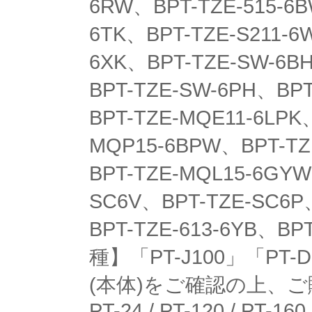
6RW、BPT-TZE-515-6B
6TK、BPT-TZE-S211-6
6XK、BPT-TZE-SW-6B
BPT-TZE-SW-6PH、BPT
BPT-TZE-MQE11-6LPK
MQP15-6BPW、BPT-TZ
BPT-TZE-MQL15-6GY
SC6V、BPT-TZE-SC6P
BPT-TZE-613-6YB、
種】「PT-J100」「P
(本体)をご確認の上、ご購入下さい
PT-24 / PT-120 / PT-160