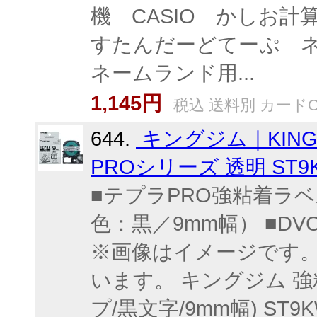
機 CASIO かしお
すたんだーどてーぷ 
ネームランド用...
1,145円
税込 送料別 カードO
644.
キングジム｜KING 
PROシリーズ 透明 ST9K
■テプラPRO強粘着ラ
色：黒／9mm幅） ■D
※画像はイメージです
います。 キングジム 強
プ/黒文字/9mm幅) ST9