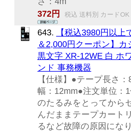
さ：4m
372円
税込 送料別 カードOK
643.
【税込3980円以
＆2,000円クーポン】カ
黒文字 XR-12WE 白
ンド 事務機器
【仕様】●テープ長さ：
幅：12mm●注文単位
のたるみをとってから
んだままテープカート
るなど故障の原因にな