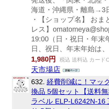
発送後、「関東・北陸
海道・沖縄県・離島→3
・【ショップ名】 おまと
レス】omatomeya@shop
19:00（日・祝日・年
日、祝日、年末年始は
1,980円
税込 送料込 カードO
天市場店
632.
経費削減に！マックス
換品 5個セット【送料無
ラベル ELP-L6242N-1