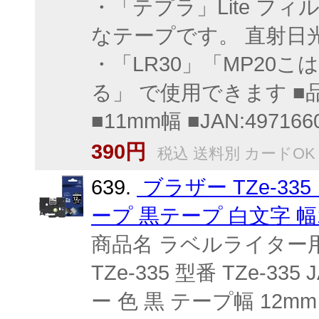
・「テプラ」Lite 
なテープです。 直射日
・「LR30」「MP20こ
る」 で使用できます ■品
■11mm幅 ■JAN:497166
390円
税込 送料別 カードOK
639.
ブラザー TZe-3
ープ 黒テープ 白文字 幅
商品名 ラベルライター
TZe-335 型番 TZe-33
ー 色 黒 テープ幅 12m