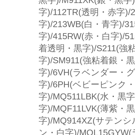
黒字)/M911XK(銀・黒字)
字)/112TR(透明・赤字)/
字)/213WB(白・青字)/3
字)/415RW(赤・白字)/5
着透明・黒字)/S211(強
字)/SM911(強粘着銀
字)/6VH(ラベンダー・
字)/6PH(ベビーピンク
字)/MQ511LBK(水・黒
字)/MQF11LVK(薄紫
字)/MQ914XZ(サテン
ン・白字)/MQL15GY