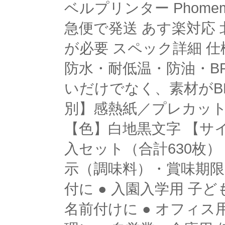
ベルプリンター Phome
急便で発送 あす楽対応 
が必要 スペック詳細 仕様
防水・耐低温・防油・B
いだけでなく、素材がB
別】感熱紙／プレカッ
【色】白地黒文字 【サイズ】
入セット（合計630枚）【
示（調味料）・賞味期
付に ● 入園入学用 
名前付けに ● オフィ