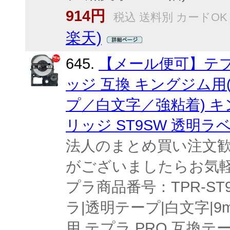
914円
税込 送料別 カードOK
楽天)
645.
【メール便可】テ
ッジ 互換 キングジム用(KI
プ／白文字／強粘着) キ
リッジ ST9SW 透明ラ
法人のまとめ買い注文歓
がございましたらお気軽
プラ商品番号：TPR-ST9
ラ|透明テープ|白文字|9
用 テプラ PRO 互