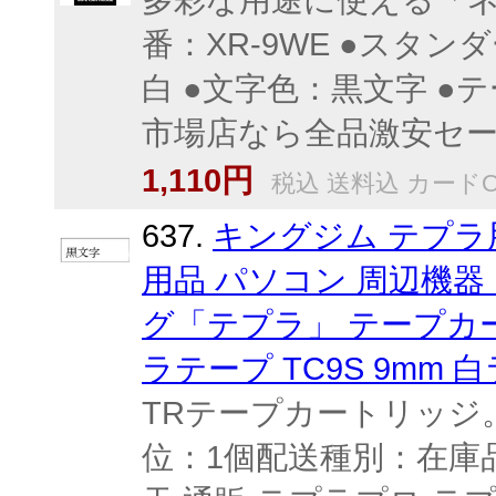
多彩な用途に使える「ネ
番：XR-9WE ●スタン
白 ●文字色：黒文字 ●
市場店なら全品激安セール特価で
1,110円
税込 送料込 カードO
637.
キングジム テプラ
用品 パソコン 周辺機器
グ「テプラ」 テープカー
ラテープ TC9S 9mm
TRテープカートリッジ。
位：1個配送種別：在庫品【