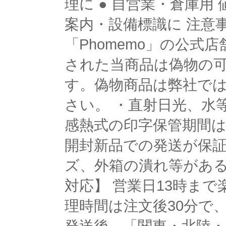
理に ● 自営業・倉庫
案内・設備標識に 注意
「Phomemo」の公
された当商品は偽物の
す。偽物商品は弊社で
さい。 ・直射日光、水
感熱式の印字保管期間は
開封新品での発送が保
ズ、外箱の潰れ等がある
対応】 営業日13時まで
理時間は注文後30分で、