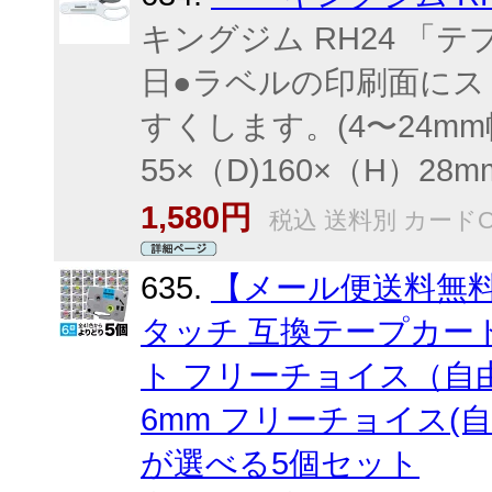
キングジム RH24 「テ
日●ラベルの印刷面に
すくします。(4〜24m
55×（D)160×（H）28m
1,580円
税込 送料別 カードO
635.
【メール便送料無料】
タッチ 互換テープカート
ト フリーチョイス（自由
6mm フリーチョイス(自
が選べる5個セット