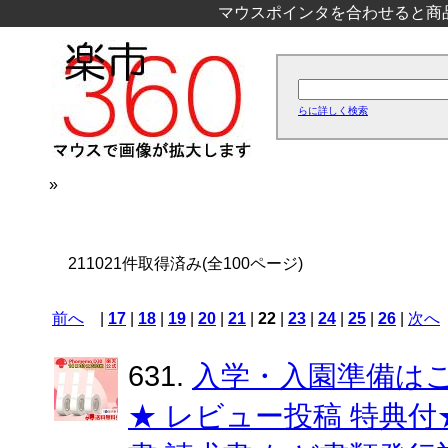
マウスポインタを合わせると商
らに詳しく検索
»
211021件取得済み(全100ページ)
前へ
|
17
|
18
|
19
|
20
|
21
|
22
|
23
|
24
|
25
|
26
|
次へ
631.
入学・入園準備はこ
★ レビュー投稿 特典付