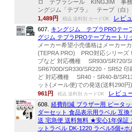
ロ テプラシール KINGJIM 
ングジム「テプラ」 テープ（白） 幅
レビュ
1,489円
税込 送料別 カードOK
607.
キングジム テプラPROテー
グジム テプラPROテープカートリッ
メーカー希望小売価格はメーカーカ
(TEPRA PRO) PRO対応シリ
プなど 対応機種 SR930/SR720/SR6
SR6700D/SR330/SR220・
ど 対応機種 SR40・SR40-B/
ット(メール便)での発送(送料290円
レビュー
961円
税込 送料別 カードOK
608.
経費削減 ブラザー用 ピータッチ
ダーセット 食品表示用ラベル 互換ラベ
送 宅急便 送料無料 ★安心1年保証
ットラベル DK-1220 ラベル5個