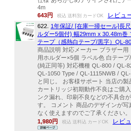
仕様 あらかじめデザインされたテープで
4m
レビュー
643円
税込 送料別 カードOK
622.
1年保証/ [在庫一掃セール]長尺紙
ルダー5個付) 幅29mm x 30.4
テープ（感熱白テープ/黒字）QL-800 QL-
商品説明 対応メーカー ブラザー用 ピ
用ホルダー×5個 ラベル色 白テープ/黒
(純正同等) 対応機種 QL-800 / QL-820N
QL-1050 Type / QL-1115NWB 
と同じ。 お客様サポート 当店の
カートリッジ初期動作不良はご購入
ンク漏れ、印刷不良などの不具合が
す。 コメント 商品のデザインが
なく使えますのでご了承ください。
レビュ
1,980円
税込 送料込 カードOK