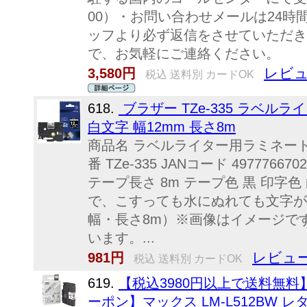
00）・お問い合わせメールは24
ッフより必ず返信をさせていただき
で、お気軽にご連絡ください。
レビュ
3,580円
税込 送料別 カードOK
618.
ブラザー TZe-335 ラベル
白文字 幅12mm 長さ8m
商品名 ラベルライター用ラミネートテー
番 TZe-335 JANコード 497776
テープ長さ 8m テープ色 黒 印字
で、こすっても水にぬれても文字が
幅・長さ8m）※画像はイメージで
います。...
レビュー
981円
税込 送料別 カードOK
619.
【税込3980円以上で送料無料
ーポン】マックス LM-L512BW 