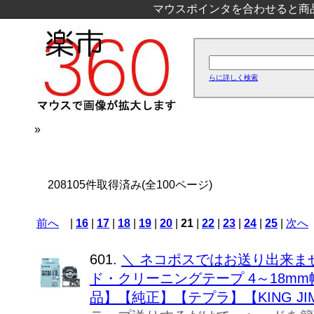
マウスポインタを合わせると商
らに詳しく検索
»
208105件取得済み(全100ページ)
前へ
|
16
|
17
|
18
|
19
|
20
|
21
|
22
|
23
|
24
|
25
|
次へ
601.
＼ ネコポスではお送り出来ませ
ド・クリーニングテープ 4～18mm
品】【純正】【テプラ】【KING JI