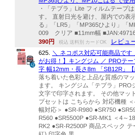
MP365ひより、MP10こはる で使
・「テプラ」Lite フィルムテー
す。 直射日光を避け、屋内での表示
る」「LR5」「MP365ひより」「MP
009 クリア ■11mm幅 ■JAN:49716
レビュー
390円
税込 送料別 カードOK
625.
＼ ネコポス対応可能商品です 
がお得！】キングジム ／ PROテー
字 幅12mm・長さ8m 「SB12R」
落ち着いた色彩と上品な質感のマッ
ます。 キングジム「テプラ」PRO
文字で印字されます。 その他マッ
プセットは こちらから 対応機種 ＜4～
幅対応＞ ●SR-R980 ●SR750 ●SR5
R560 ●SR5500P ●SR-MK1 ＜4～1
RK2 ●SR-R2500P 商品スペック
紅) 印字色 黒