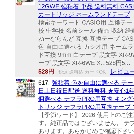
12GWE 強粘着 単品 送料無料 CAS
カートリッジ ネームランドテープ
検索キーワード CASIO用 互換テー
校 中学校 名前シール 備品 収納 経
ねーむらんど 互換 互換テープ CAS
色 自由に選べる カシオ用 ネームラン
ド互換 9mm 白テープ 黒文字 XR-9
ープ 黒文字 XR-6WE X...528円5...
レビュー
528円
税込 送料込 カードOK
617.
強粘着 色を自由に選べる テープ幅
日土日祝日配送 送料無料 ★安心1年
個選べる テプラPRO用互換 キングジ
トリッジ テプラPRO用互換テープ 
【季節ワード】 2026 使用上の
す。純正品ではございません。 テ
あります。あらかじめご確認下さい