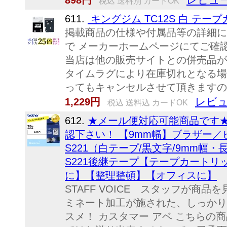
898円
税込 送料別 カードOK
611.
キングジム TC12S 白 テープ
掲載商品の仕様や付属品等の詳細に
で メーカーホームページにてご確
当店は他の販売サイトとの併売品が
タイムラグにより在庫切れとなる場
ってもキャンセルさせて頂きますの
レビュ
1,229円
税込 送料込 カードOK
612.
★メール便対応可能商品です
認下さい！ 【9mm幅】ブラザー／
S221（白テープ/黒文字/9mm幅・
S221後継テープ【テープカートリッ
に】【整理整頓】【オフィスに】
STAFF VOICE スタッフが商品
ミネート加工が施された、しっかりし
スメ！ カスタマー アベ こちらの