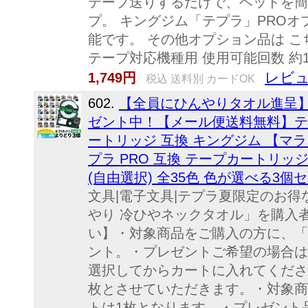
テープ送りするだけで、ヘッドを簡
プ。 キングジム「テプラ」PROオ
能です。 その他オプション品は こち
テープ対応機種用 使用可能回数 約1
レビュ
1,749円
税込 送料別 カードOK
602.
【全員にひんやりタオル進呈
ゼント中！【メール便送料無料】テ
ートリッジ 互換 キングジム 【マラ
プラ PRO 互換 テープカートリッ
(自由選択) 全35色 色が選べる3個
文具|電子文具|テプラ夏限定のお
やり 冷ひやネックタオル」を購入
い】・対象商品をご購入の方に、「
ント。・プレゼントご希望の場合は
選択してからカートに入れてくださ
枚とさせていただきます。・対象商
トは1枚となります。・プレゼント