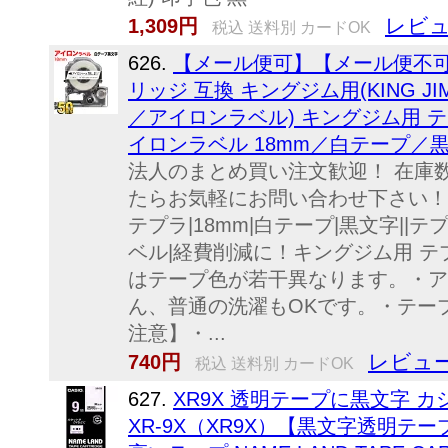
レビュ
1,309円
税込 送料別 カードOK
626.
【メール便可】【メール便不可
リッジ 互換 キングジム用(KING JI
／アイロンラベル) キングジム用 テプ
イロンラベル 18mm／白テープ／
法人のまとめ買い注文歓迎！ 在庫
たらお気軽にお問い合わせ下さい！文具
テプラ|18mm|白テープ|黒文字||テ
ベル|経費削減に！キングジム用 テ
はテープ色が若干異なります。・ア
ん、普通の洗濯もOKです。・テープ
注意】・...
レビュー
740円
税込 送料別 カードOK
627.
XR9X 透明テープに黒文字 
XR-9X（XR9X）【黒文字透明