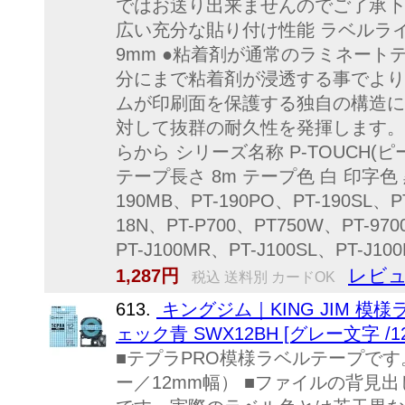
ではお送り出来ませんのでご了承下
広い充分な貼り付け性能 ラベルラ
9mm ●粘着剤が通常のラミネー
分にまで粘着剤が浸透する事でより
ムが印刷面を保護する独自の構造に
対して抜群の耐久性を発揮します。
らから シリーズ名称 P-TOUCH(
テープ長さ 8m テープ色 白 印字色 黒 
190MB、PT-190PO、PT-190SL、PT
18N、PT-P700、PT750W、PT-970
PT-J100MR、PT-J100SL、PT-J1
レビュ
1,287円
税込 送料別 カードOK
613.
キングジム｜KING JIM 模様
ェック青 SWX12BH [グレー文字 /1
■テプラPRO模様ラベルテープで
ー／12mm幅） ■ファイルの背見