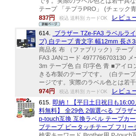
です。実際のラベル色とは若干異な
テープ 「テプラPRO」 (チェック青テー
レビュー
837円
税込 送料別 カードOK
614.
ブラザー TZe-FA3 ラベ
プ) 白テープ 青文字 幅12mm 長さ3
商品名 布 （ファブリック）テープ 12
FA3 JANコード 49777667031
3m テープ色 白 印字色 青 ■
きる布製のテープです。（白テープ
ージです。実際のラベル色とは若干
レビュー
974円
税込 送料別 カードOK
615.
即納！【平日土日祝日も16:
料無料】 全29色 2個選べる ブラザー
p-touch互換 互換ラベル テープカ
ブテープ ピータッチテープ フリー
検索キーワード Brother用 P-t