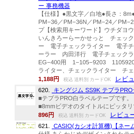
ー 事務機器
【仕様】●黒文字／白地●長さ：8m●
PM−36／PM−36N／PM−24／PM−
プ【検索用キーワード】ウチダヨウ
いんきろーらーかせっと チェックラ
ー 電子チェックライター 電子チェ
ーラー 内田洋行 電子チェックラ
EG−400用 1−105−9203 1
ライター、チェックライター チェック
レビュ
1,188円
税込 送料別 カードOK
620.
キングジム SS9K テプラPRO
■テプラPRO白ラベルテープです
■8mmビデオのタイトルにピッタリで
レビュー
896円
税込 送料別 カードOK
621.
CASIO(カシオ計算機)【ネー