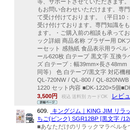
等、サポートさせていただきます。
もお問い合わせいただけます。専門
て受け付けております。（平日10：
受け付けております。専門知識をも
ます。・ご購入前の相談も承ってお
ック詳細 商品名称 ブラザー用 DKプ
ーセット 感熱紙 食品表示用ラベル 蛍
ール620枚 白テープ 黒文字 互換ラベ
ズ 白テープ：幅39mm×長さ48m
同等） 色 白テープ/黒文字 対応機種 QL-550
QL-720NW / QL-800 / QL-820NWB
1220 セット内容 ■DK-1220×5個■
レビュ
3,500円
税込 送料別 カードOK
609.
キングジム｜KING JIM リラ
ちご(ピンク) SGR12BP [黒文字 /1
■あなただけのリラックマラベルを