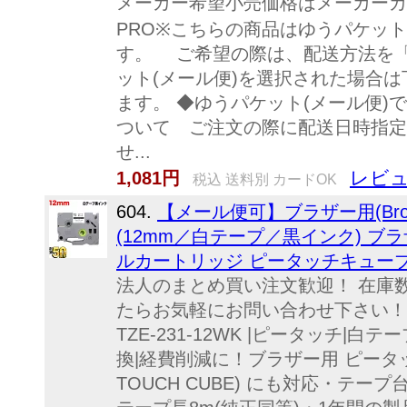
メーカー希望小売価格はメーカーカ
PRO※こちらの商品はゆうパケット(
す。 ご希望の際は、配送方法を
ット(メール便)を選択された場合
ます。 ◆ゆうパケット(メール便
ついて ご注文の際に配送日時指定
せ...
レビュ
1,081円
税込 送料別 カードOK
604.
【メール便可】ブラザー用(Broth
(12mm／白テープ／黒インク) ブラザ
ルカートリッジ ピータッチキューブ
法人のまとめ買い注文歓迎！ 在庫
たらお気軽にお問い合わせ下さい！文
TZE-231-12WK |ピータッチ|白テ
換|経費削減に！ブラザー用 ピータッ
TOUCH CUBE) にも対応・テ