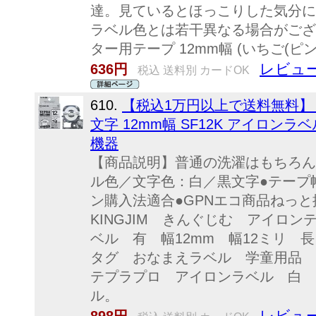
達。見ているとほっこりした気分に
ラベル色とは若干異なる場合がござい
ター用テープ 12mm幅 (いちご(ピンク
レビュー
636円
税込 送料別 カードOK
610.
【税込1万円以上で送料無料】 
文字 12mm幅 SF12K アイロン
機器
【商品説明】普通の洗濯はもちろん
ル色／文字色：白／黒文字●テープ幅
ン購入法適合●GPNエコ商品ねっ
KINGJIM きんぐじむ アイロ
ベル 有 幅12mm 幅12ミリ 長
タグ おなまえラベル 学童用品
テプラプロ アイロンラベル 白 黒文
ル。
レビュー