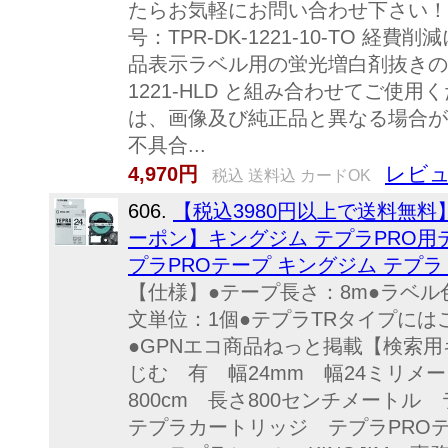
たらお気軽にお問い合わせ下さい！文
号：TPR-DK-1221-10-TO 
品表示ラベル用の蛍光増白剤抜きのラ
1221-HLD と組み合わせてご
は、画像及び純正品と異なる場合が
不具合...
レビュ
4,970円
税込 送料込 カードOK
606.
【税込3980円以上で送料無料
ーポン】キングジム テプラPRO用テープ
プラPROテープ キングジム テプラ
【仕様】●テープ長さ：8m●ラベル
文単位：1個●テプラTRタイプに
●GPNエコ商品ねっと掲載【検索用
じむ 有 幅24mm 幅24ミリメ
800cm 長さ800センチメート
テプラカートリッジ テプラPRO