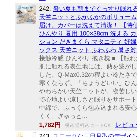
242.
暑い夏も朝までぐっすり眠れ
天竺ニットとふかふかのボリューム
届け。カバーは洗えて清潔！ 【特価
ひんやり 夏用 100×38cm 洗える
ション だきまくら マタニティ 妊婦
ックス 天竺ニット ふわふわ 暑さ
接触冷感 ひんやり 抱き枕 ■ 【
肌に触れる表生地には、熱を逃がし
した。Q-Max0.32の程よい冷た
寒くならず、「ちょうどいい」ひん
やわらかい天竺ニットが、寝苦しい
で心地よい涼しさと眠りをサポート
中綿で、ふっくら包み込まれる安心
くく、ぎゅっと...
レビュ
1,782円
税込 送料込 カードOK
243.
ユニークな三日月型のデザイ