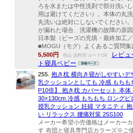
ろを水または中性洗剤で部分洗いし
用は避けてください）。本体の丸洗
丸洗いは絶対にしないでください。
が漏れた場合、洗濯機の故障の原因
日本製（ビーズの充填・最終加工／
■MOGU（モグ）よくあるご質問集
レビュ
5,500円
税込 送料別 カードOK
ト寝具ベビー
255.
抱き枕 横向き寝がしやすいデ
乳クッションとしても 冷感 もちもち
P10倍】 抱き枕 カバーセット 本体 
30×130cm 冷感 もちもち ロン
授乳クッション 妊婦 マタニティ 抱
い リラックス 腰痛対策 25S100
メーカー希望小売価格はメーカーカ
す 布団と寝具専門店カラーズ※ご