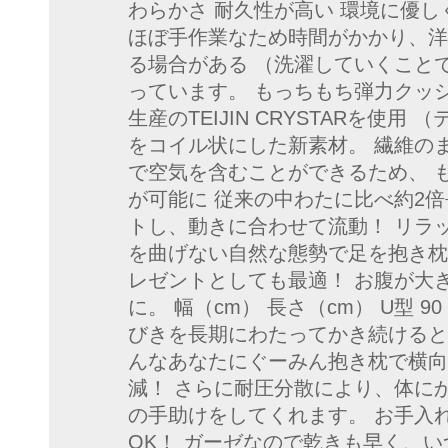
わらかさ 耐久性が高い 環境に優し
ほぼ手作業なため時間がかかり、洋
る場合がある （洗濯していくこと
っています。 もっちもち弾力クッ
生産のTEIJIN CRYSTARを使
をコイル状にした新素材。 繊維の
で空気を含むことができるため、 
が可能に 従来の中わたに比べ約2
トし、動きに合わせて流動！ リラック
を曲げない自然な態勢で足を抱き枕に
レゼントとしても最適！ お腹が大
に。 幅（cm） 長さ（cm） U型 9
びきを長期にわたってかき続けると眠
んなあなたにぐーみん抱き枕で横向
減！ さらに耐圧分散により、体に
の手助けをしてくれます。 お手入
OK！ ガーゼなので乾きも早く、い