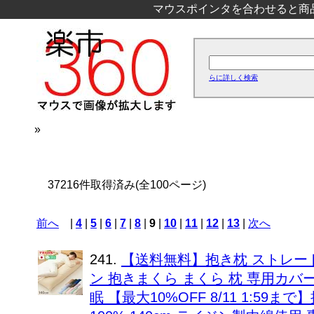
マウスポインタを合わせると商
らに詳しく検索
»
37216件取得済み(全100ページ)
前へ
|
4
|
5
|
6
|
7
|
8
|
9
|
10
|
11
|
12
|
13
|
次へ
241.
【送料無料】抱き枕 ストレート 日
ン 抱きまくら まくら 枕 専用カバ
眠 【最大10%OFF 8/11 1:59