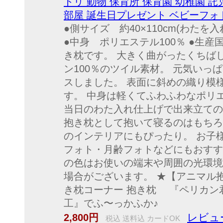
トリ 動物 保育所 保育園 幼稚園 託
部屋 誕生日プレゼント ベビーフォ
●側サイズ 約40×110cm(わたを
●中身 ポリエステル100％ ●生
き枕です。 大きく曲がったくちば
ン100％のツイル素材。 元気いっ
スしました。 表面に斜めの織り模
す。 中身は軽くてふわふわなポリ
当日のわた入れ仕上げで出来立ての
抱き枕として抱いて寝るのはもちろ
のインテリアにもぴったり。 お子
フォト・月齢フォトなどにもおすす
の色はお使いの端末や周囲の光環境
場合がございます。 ★【アニマル
き枕コーナー 抱き枕 『ペリカン
工』でふ〜っかふか♪
レビュ
2,800円
税込 送料込 カードOK