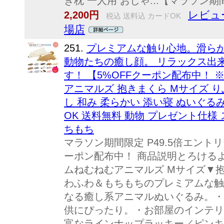
き枕 一人用 おしゃ...【マラソン期間
レビュ
2,200円
税込 送料込 カードOK
場店
251.
プレミアムな触り心地。滑ら
動物たちの癒し顔。 リラックス出
す！ 【5%OFFクーポン配布中！
アニマルズ 抱きまくら Mサイズ り
し 和み 柔らかい 添い寝 ぬいぐる
OK 送料無料 動物 プレゼント仕様
ちもち
マラソン期間限定 P49.5倍エント
ーポン配布中！ 商品説明とろける
ムねむねむアニマルズ Mサイズ▼
わふわ＆もちもちのプレミアムな触
なる癒し系アニマルぬいぐるみ。・
供にぴったり。・お部屋のインテリ
富なラインナップラッキー／ピンキ