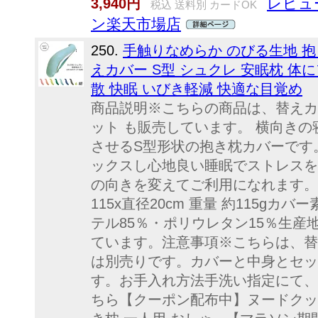
レビュ
3,940円
税込 送料別 カードOK
ン楽天市場店
250.
手触りなめらか のびる生地 抱
えカバー S型 シュクレ 安眠枕 体
散 快眠 いびき軽減 快適な目覚め
商品説明※こちらの商品は、替えカ
ット も販売しています。 横向き
させるS型形状の抱き枕カバーです
ックスし心地良い睡眠でストレスを
の向きを変えてご利用になれます。
115x直径20cm 重量 約115g
テル85％・ポリウレタン15％生産
ています。注意事項※こちらは、替
は別売りです。カバーと中身とセッ
す。お手入れ方法手洗い指定にて、
ちら【クーポン配布中】ヌードクッシ