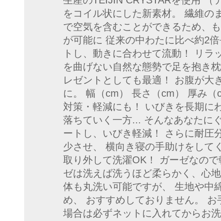
生産のTEIJIN CRYSTARを使
をコイル状にした新素材。 繊維の
で空気を含むことができるため、も
が可能に 従来の中わたに比べ約2
トし、動きに合わせて流動！ リラック
を曲げない自然な態勢で足を抱き枕に
レゼントとしても最適！ お腹が大
に。 幅（cm） 長さ（cm） 厚み（cm） 
対策・軽減にも！ いびきを長期に
落ちていく一方... そんなあなた
ートし、いびき軽減！ さらに耐圧
少させ、 横向き寝の手助けをしてく
取り外して洗濯OK！ ガーゼなので
ゼは洗えば洗うほど柔らかく、心地
体も丸洗い可能ですが、 生地や中
め、 おすすめしておりません。 お
場合は必ずネットに入れてからお洗