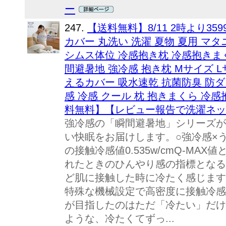
ー
247.
【送料無料】8/11 2時より35
カバー 丸洗い 洗濯 夏物 夏用 マタ
シムス体位 冷感抱き枕 冷感抱きまく
間避暑地 強冷感 抱き枕 Mサイズ 
えるカバー 吸水速乾 抗菌防臭 防ダ
感 冷感 クール 枕 抱きまくら 冷感抱き枕
料無料】【レビュー報告で洗濯ネッ
強冷感の「瞬間避暑地」シリーズが
い快眠をお届けします。○強冷感×
の接触冷感値0.535w/cmQ-MA
れたときのひんやり感の指標となる
ど肌に接触した時に冷たく感じます
特殊な機械設定で高密度に接触冷感
が目指したのはただ「冷たい」だけ
ような、冷たくてずっ...