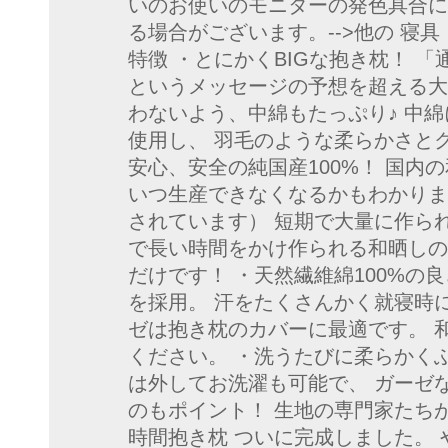
いのお使いのモニターの発色具合に
る場合がございます。-->他の 寝具
特徴 ・とにかくBIGな抱き枕！ 
というメッセージの予想を超える大
わないよう、中綿もたっぷり♪ 中綿に
使用し、 羽毛のような柔らかさと
安心、安全の純国産100%！ 国内
いつ生産できなくなるかもわかりま
されています） 短期で大量に作ら
で長い時間をかけ作られる和晒しの
だけです！ ・天然繊維綿100%の
を採用。 汗をたくさんかく就寝時
ゼは抱き枕のカバーに最適です。 
ください。 ・洗うたびに柔らかく
は外してお洗濯も可能で、 ガーゼ
のもポイント！ 生地の専門家たちが
時間抱き枕 ついに完成しました。 