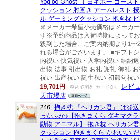
Yogibo Ghost （ ヨギボー ゴ
クッション 肘置き アームレスト 
ル ゲーミングクッション 抱き枕 ピ
※メーカー希望小売価格はメーカー
す※予約商品は入荷時期によってお
殺到した場合、ご案内納期より1〜
れる場合がございます。 ■ギフトシ
内祝い 快気祝い 入学内祝い 結納返
出物 法事 引出物 お礼 謝礼 御礼 
祝い 出産祝い 誕生祝い 初節句祝い 
レビュ
19,701円
税込 送料別 カードOK
天市場店
246.
抱き枕 『ペリカン君』 は発
っかふか♪【抱きまくら ダキマクラ 
動物 アニマル】 抱き枕 ペリカン君
クッション 抱きまくら かわいい だ