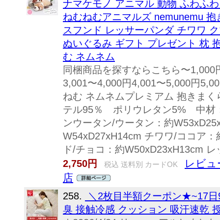
ナマケモノ アニマル 動物 ふわふわ ＼
ねむねむアニマルズ nemunemu 
スフンド レッサーパンダ チワワ ク
ぬいぐるみ ギフト プレゼント 枕 
む ネムネム
同梱商品を探すならこちら〜1,000円1,0
3,001〜4,000円4,001〜5,000円
ねむ ネムネムプレミアム 抱きまく
テル95％ ポリウレタン5% 中材：
ンウータン/ウータン：約W53xD25
W54xD27xH14cm チワワ/ココア：
ド/チョコ：約W50xD23xH13cm レ
レビュ
2,750円
税込 送料別 カードOK
店
258.
＼2枚目半額クーポン★~17日9
臭 接触冷感 クッション 吸汗速乾 