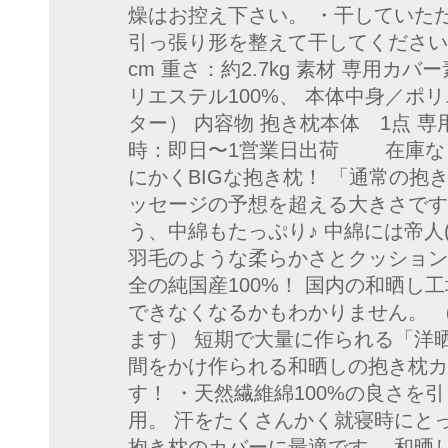
燥はお控え下さい。 ・干していた
引っ張り形を整えて干してください。 サイズ
cm 重さ：約2.7kg 素材 専用カ
リエステル100%、 本体中身／ポ
ター） 内容物 抱き枕本体 1点 専
時：即日〜1営業日出荷 在庫なし
にかくBIGな抱き枕！ 「通常の抱
ッセージの予想を超える大きさです
う、中綿もたっぷり♪ 中綿には帝人(
羽毛のような柔らかさとクッション
全の純国産100%！ 国内の和晒し
できなくなるかもわかりません。 
ます） 短期で大量に作られる「洋
間をかけ作られる和晒しの抱き枕カ
す！ ・天然繊維綿100%の良さを
用。 汗をたくさんかく就寝時にと
抱き枕のカバーに最適です。 和晒