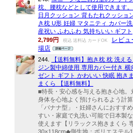
枕、腰枕などとして使用できます。 
日月クッション 背もたれクッション
き枕 U形 妊婦 マタニティ カバー
産祝い ふわふわ 気持ちいい ギフト
レビュ
2,799円
税込 送料込 カードOK
場店
244.
【送料無料】抱き枕 枕 洗える 
ジン製中綿使用 専用カバー付き 横
ゼント ギフト かわいい 快眠 抱き
まくら 【送料無料】
■特長・安心感を与える抱き心地。
身体を心地よく預けられるよう計算
「バナナ型」・妊婦さんにおすすめ
すい・家庭で丸洗い可能で日本製な
使えます【リラックス抱きまくら 
30×118cm◆側生地：ポリエステ