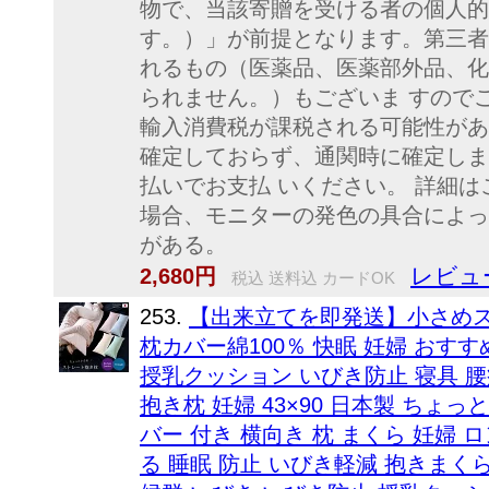
物で、当該寄贈を受ける者の個人的
す。）」が前提となります。第三者
れるもの（医薬品、医薬部外品、化
られません。）もございま すので
輸入消費税が課税される可能性があ
確定しておらず、通関時に確定しま
払いでお支払 いください。 詳細は
場合、モニターの発色の具合によっ
がある。
レビュ
2,680円
税込 送料込 カードOK
253.
【出来立てを即発送】小さめス
枕カバー綿100％ 快眠 妊婦 おす
授乳クッション いびき防止 寝具 
抱き枕 妊婦 43×90 日本製 ちょ
バー 付き 横向き 枕 まくら 妊婦 
る 睡眠 防止 いびき軽減 抱きまく