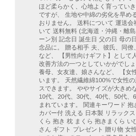
ほど柔らかく、心地よく育っていき
ですが、 生地や中綿の劣化を早め
おりません。 送料について 運送会
いて 送料無料 (北海道・沖縄・離島
ーン別 記念日 誕生日 父の日 母
念品に。 贈る相手 夫、彼氏、同
など、 【男性向けギフト】として
改善方法の一つとしていかがでしょ
養母、女友達、娘さんなど、 【女
います。 天然繊維綿100%で女性
スできます。 ややサイズが大きめ
10代、20代、30代、40代、50代
まれています。 関連キーワード 抱き枕
カバー付 洗える 日本製 リラックス
くら 抱き 枕 まくら 抱きまくら い
さん ギフト プレゼント 贈り物 女