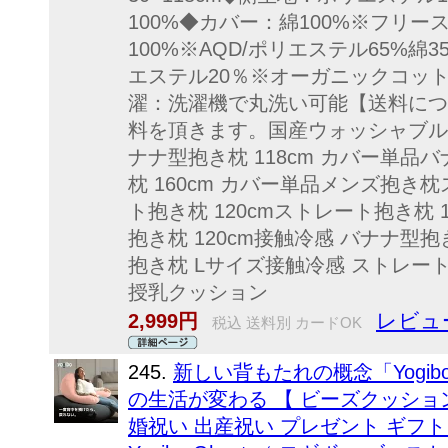
100%◆カバー：綿100%※フリー
100%※AQD/ポリエステル65%綿
エステル20％※オーガニックコット
濯：洗濯機で丸洗い可能【送料につ
料を頂きます。国産ウォッシャブル 
ナナ型抱き枕 118cm カバー単品バ
枕 160cm カバー単品メンズ抱き
ト抱き枕 120cmストレート抱き枕 1
抱き枕 120cm接触冷感 バナナ型
抱き枕 Lサイズ接触冷感 ストレー
授乳クッション
レビュ
2,999円
税込 送料別 カードOK
245.
新しい背もたれの概念「Yogi
の生活が変わる 【 ビーズクッション
婚祝い 出産祝い プレゼント ギフト 