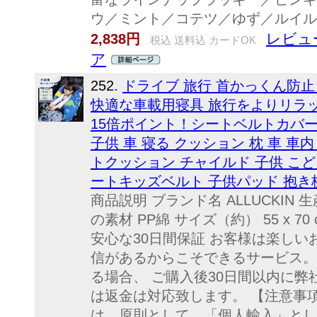
ウ／ミント／コテツ／ゆず／ルイルイ
レビュ
2,838円
税込 送料込 カードOK
ア
252.
ドライブ 旅行 首かっくん防止
快適な車載用寝具 旅行をよりリラ
15倍ポイント！シートベルトカバー
子供 車 寝る クッション 枕 車 車
トクッション チャイルド 子供 こど
ートキッズベルト 子供パッド 抱き
商品説明 ブランド名 ALLUCKIN 
の素材 PP綿 サイズ（約） 55 x 70 c
安心な30日間保証 お客様は楽しい
信があるからこそできるサービス。
る場合、 ご購入後30日間以内に弊
は返金は対応致します。 【注意事
は、原則として、「個人輸入」とし