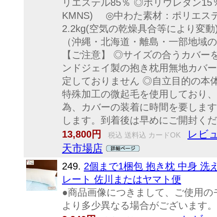
リエステル85％ ◎ポリウレタン15％
KMNS) ◎中わた素材：ポリエス
2.2kg(空気の乾燥具合等により変
（沖縄・北海道・離島・一部地域の
【ご注意】 ◎サイズの合うカバー
ンドジェイ製の抱き枕用無地カバー
定しておりません ◎自立目的の本
特殊加工の微起毛を使用しており、
為、カバーの装着に時間を要します
します。到着後は早めにご開封くだ
レビュ
13,800円
税込 送料込 カードOK
天市場店
249.
2個まで1梱包 抱き枕 中身 洗え
レート 佐川またはヤマト便
●商品画像につきまして、ご使用の
より多少異なる場合がございます。あ