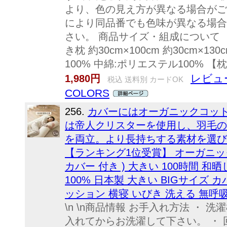
より、色の見え方が異なる場合がご
により同品番でも色味が異なる場合
さい。 商品サイズ・組成について （
き枕 約30cm×100cm 約30cm×
100% 中綿:ポリエステル100% 
レビュ
1,980円
税込 送料別 カードOK
COLORS
256.
カバーにはオーガニックコッ
は帝人クリスターを使用し、羽毛の
を両立。より長持ちする素材を選びました
【ランキング1位受賞】 オーガニック
カバー 付き ) 大きい 100時間 和晒し
100% 日本製 大きい BIGサイズ
ッション 横寝 いびき 洗える 無呼吸 
\n \n商品情報 お手入れ方法 ・
入れてからお洗濯して下さい。 ・