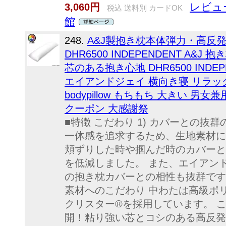
レビュ
3,060円
税込 送料別 カードOK
館
248.
A&J製抱き枕本体弾力・高反
DHR6500 INDEPENDENT A
芯のある抱き心地 DHR6500 INDEPE
エイアンドジェイ 横向き寝 リラッ
bodypillow もちもち 大きい 
クーポン 大感謝祭
■特徴 こだわり 1) カバーと
一体感を追求するため、生地素材に
頬ずりした時や掴んだ時のカバーと
を低減しました。 また、エイアン
の抱き枕カバーとの相性も抜群です
素材へのこだわり 中わたは高級ポ
クリスター®を採用しています。 こ
開！粘り強い芯とコシのある高反発を