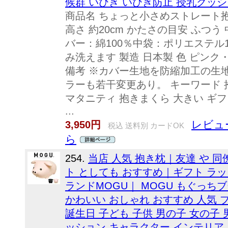
候群 いびき いびき防止 授乳クッ
商品名 ちょっと小さめストレート抱き枕
高さ 約20cm かたさの目安 ふつう
バー：綿100％中袋：ポリエステル10
み洗えます 製造 日本製 色 ピン
備考 ※カバー生地を防縮加工の生
ラーも若干変更あり。 キーワード 抱
マタニティ 抱きまくら 大きい ギフ
...
レビュ
3,950円
税込 送料別 カードOK
ら
254.
当店 人気 抱き枕｜友達 や 同
ト としても おすすめ｜ギフト ラ
ランドMOGU｜ MOGU もぐっち
かわいい おしゃれ おすすめ 人気 
誕生日 子ども 子供 男の子 女の子 
ッション キャラクター インテリア 