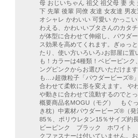
母 おじいちゃん 祖父 祖父母 妻 夫 
下 先輩 後輩 同僚 友達 女友達 
オシャレ かわいい 可愛い かっこ
わえる、かわいいブタさんのカタチ
が体型に合わせて伸縮し、パウダー
ス効果を高めてくれます。ぎゅっと
たり、使い方いろいろ♪お部屋に置
も！カラーは4種類！ベビーピンク
ングピンクからお選びいただけます
も…♪超微粒子「パウダービーズ®
合わせて柔軟に形を変えます。 や
や動きに合わせて流動するのでとっ
概要商品名MOGU（モグ） もぐ
き枕）中素材パウダービーズ®（発
85％、ポリウレタン15％サイズ約長さ
ビーピンク ブラック ホワイト 
クファスナーは付いていません。お