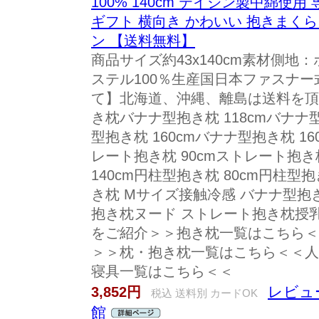
100% 140cm テイジン製中綿使
ギフト 横向き かわいい 抱きまくら
ン 【送料無料】
商品サイズ約43x140cm素材側地
ステル100％生産国日本ファスナ
て】北海道、沖縄、離島は送料を頂
き枕バナナ型抱き枕 118cmバナナ型
型抱き枕 160cmバナナ型抱き枕 1
レート抱き枕 90cmストレート抱き
140cm円柱型抱き枕 80cm円柱型抱
き枕 Mサイズ接触冷感 バナナ型抱
抱き枕ヌード ストレート抱き枕授
をご紹介＞＞抱き枕一覧はこちら＜
＞＞枕・抱き枕一覧はこちら＜＜人
寝具一覧はこちら＜＜
レビュ
3,852円
税込 送料別 カードOK
館