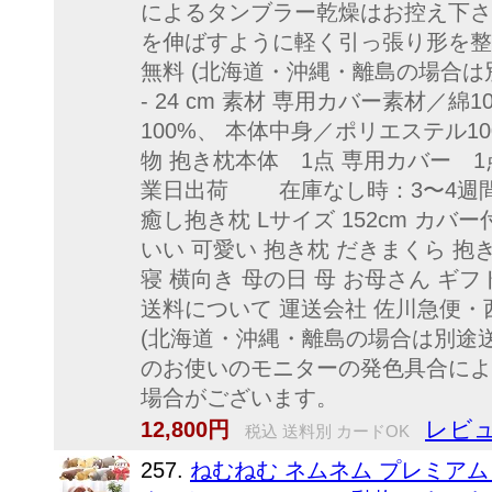
によるタンブラー乾燥はお控え下さ
を伸ばすように軽く引っ張り形を整
無料 (北海道・沖縄・離島の場合は別途送料
- 24 cm 素材 専用カバー素材／
100%、 本体中身／ポリエステル1
物 抱き枕本体 1点 専用カバー 1
業日出荷 在庫なし時：3〜4週間
癒し抱き枕 Lサイズ 152cm カバ
いい 可愛い 抱き枕 だきまくら 抱き
寝 横向き 母の日 母 お母さん ギフ
送料について 運送会社 佐川急便・
(北海道・沖縄・離島の場合は別途送
のお使いのモニターの発色具合によ
場合がございます。
レビュ
12,800円
税込 送料別 カードOK
257.
ねむねむ ネムネム プレミアム