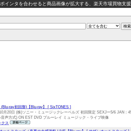
ポインタを合わせると商品画像が拡大する、楽天市場買物支援
ay初回盤)【Blu-ray】 [ SixTONES ]
月20日 (株)ソニー・ミュージックレーベルズ 初回限定 SEXJー5/6 JAN：45473
音声方式) ON EST DVD ブルーレイ ミュージック・ライブ映像
ックス