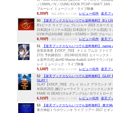
／/JIMIN／/V／/JUNG KOOK PCXPー50477 
ブルーレイ ミュージック・ライブ映像
8,355円
レビュー42件
楽天ブ
税込 送料込 カードOK
50.
【楽天ブックスならいつでも送料無料】 B’z LIVE-GYM Pl
B'zビーズ ライブ ジム プレジャー 2023 スターズ ビーズ 
日本語(オリジナル言語) 日本語(オリジナル言語) リニアPC
GYM PLEASURE 2023 ーSTARSー DVD ブ
8,705円
レビュー41件
楽天ブ
税込 送料込 カードOK
51.
【楽天ブックスならいつでも送料無料】 namie amuro 5 M
安室奈美恵【VDCP_700】 ナミエ アムロ ファイブ
27日 予約締切日：2013年02月20日 エイベックス・ミ
ル音声方式) dtsHD Master Audio5.1chサラウンド(
レイ ミュージック・ライブ映像
5,128円
レビュー41件
楽天ブ
税込 送料込 カードOK
52.
【楽天ブックスならいつでも送料無料】 GLAY ROCK AROU
GLAY ]
GLAY【VDCP_700】 グレイ ロック アラウンド ザ
年05月25日 (株)フォーライフ ミュージックエンタテイメン
FAME IS DEAD (マルチアングル)／ホワイトロード (2010.
6,315円
レビュー41件
楽天ブ
税込 送料込 カードOK
53.
【楽天ブックスならいつでも送料無料】 東方神起 LIVE TO
東方神起トウホウシンキ ライブ ツアー 2017 ビギン