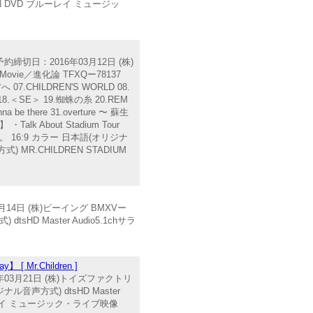
GAIN DVD ブルーレイ ミュージッ
予約締切日：2016年03月12日 (株)
" Movie／進化論 TFXQー78137
07.CHILDREN'S WORLD 08.
メ 18.＜SE＞ 19.蜘蛛の糸 20.REM
be there 31.overture 〜 蘇生
 ・Talk About Stadium Tour
ます。 16:9 カラー 日本語(オリジナ
 MR.CHILDREN STADIUM
月14日 (株)ビーイング BMXVー
HD Master Audio5.1chサラ
[ Mr.Children ]
年03月21日 (株)トイズファクトリ
ル音声方式) dtsHD Master
 ブルーレイ ミュージック・ライブ映像