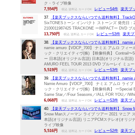
ク・ライブ映像
7,554円
レビュー54件
楽天ブ
税込 送料込 カードOK
37.
【楽天ブックスならいつでも送料無料】 TrackONE -IM
SixTONESトーン インパクト ストーンズ 発売日：2
2100011987425 TRACKONE ーIMPACTー 
13,750円
レビュー53件
楽天ブ
税込 送料込 カードOK
38.
【楽天ブックスならいつでも送料無料】 namie amuro FEE
namie amuro【VDCP_700】 ナミエ アムロ 
ック・クリエイティヴ(株) 【映像特典】 Contrail〜500th LIV
ー 日本語(オリジナル言語) 日本語(オリジナル言語) リニ
AMURO FEEL TOUR 2013 DVD ブルーレイ 
5,519円
レビュー53件
楽天ブ
税込 送料込 カードOK
39.
【楽天ブックスならいつでも送料無料】 namie amuro LI
Namie Amuro【VDCP_700】 ナミエ アムロ 
ック・クリエイティヴ(株) 【映像特典】 ーSpecial Balladー／/
Same Star／/Four Seasons／/ALL FOR YOU／/White
6,068円
レビュー53件
楽天ブ
税込 送料込 カードOK
40.
【楽天ブックスならいつでも送料無料】 Snow Man LIVE 
Snow Manスノーマン ライブ ツアー 2021 マニア スノー
本語(オリジナル言語) リニアPCMステレオ(オリジナル音
ライブ映像
5,516円
レビュー52件
楽天ブ
税込 送料込 カードOK