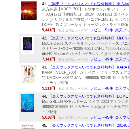
41.
【楽天ブックスならいつでも送料無料】 東方神起 4th LIVE 
東方神起【VDCP_700】 トウホウシンキ フォース 
年03月17日 予約締切日：2010年03月10日 エイベック
レオ(オリジナル音声方式) リニアPCM5.1chサラウンド(オリ
DOME DVD ブルーレイ ミュージック・ライブ映像
5,441円
レビュー51件
楽天ブ
税込 送料込 カードOK
42.
【楽天ブックスならいつでも送料無料】 Mr.Children 30t
Mr.Childrenミスター チルドレン サーティース
クトリー TFXQー78230/78231 JAN：49880
dtsHD Master Audio5.1chサラウンド(オリジナル音声方
7,141円
レビュー49件
楽天ブ
税込 送料込 カードOK
43.
【楽天ブックスならいつでも送料無料】 KARA BEST 
KARA【VDCP_700】 カラ ベスト クリップス 2
定 UMXKー9001/2 JAN：4988005703149 1
ク・ライブ映像
5,211円
レビュー46件
楽天ブ
税込 送料込 カードOK
44.
【楽天ブックスならいつでも送料無料】 DOME LIVE 2023 
Mrs.GREEN APPLEドーム ライブ 2023 アト
4988031616895 16:9 カラー 日本語(オリジナル
イブ映像
5,038円
レビュー45件
楽天ブ
税込 送料込 カードOK
45.
【楽天ブックスならいつでも送料無料】 2014ConcertTour 