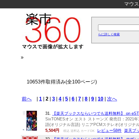
マウス
らに詳しく検索
»
10653件取得済み(全100ページ)
前へ
|
1
|
2
|
3
|
4
|
5
|
6
|
7
|
8
|
9
|
10
|
次へ
31.
【楽天ブックスならいつでも送料無料】 on eST (Blu-r
SixTONESオン エスト ストーンズ 発売日：2021年10
語(オリジナル言語) リニアPCMステレオ(オリジナル
5,504円
レビュー58件
楽天ブ
税込 送料込 カードOK