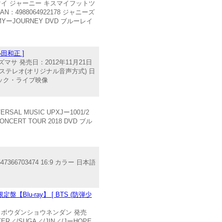
キス マイ ジャーニー キスマイフットツ
：4988064922178 ジャニーズ
YーJOURNEY DVD ブルーレイ
田和正 ]
マサ 発売日：2012年11月21日
PCMステレオ(オリジナル音声方式) 日
ュージック・ライブ映像
AL MUSIC UPXJー1001/2
NCERT TOUR 2018 DVD ブル
66703474 16:9 カラー 日本語
定盤【Blu-ray】 [ BTS (防弾少
ス ボウダンショウネンダン 発売
R／/SUGA／/JIN／/JーHOPE