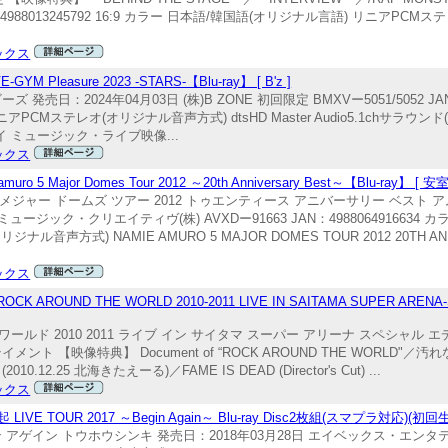
JAN：4988013245792 16:9 カラー 日本語/韓国語(オリジナル言語) リニアPC
ックス
easure 2023 -STARS-【Blu-ray】 [ B'z ]
発売日：2024年04月03日 (株)B ZONE 初回限定 BMXVー5051/5052 JAN：4
Mステレオ(オリジナル音声方式) dtsHD Master Audio5.1chサラウンド(
ルーレイ ミュージック・ライブ映像...
ックス
ajor Domes Tour 2012 ～20th Anniversary Best～【Blu-ray】 [ 
 メジャー ドームズ ツアー 2012 トゥエンティース アニバーサリー ベスト ア
ュージック・クリエイティヴ(株) AVXDー91663 JAN：4988064916634
オリジナル音声方式) NAMIE AMURO 5 MAJOR DOMES TOUR 2012 20TH A
ックス
ND THE WORLD 2010-2011 LIVE IN SAITAMA SUPER ARENA-SPE
 ワールド 2010 2011 ライブ イン サイタマ スーパー アリーナ スペシャル 
ト 【映像特典】 Document of “ROCK AROUND THE WORLD"／汚
12.25 北海きたえーる)／FAME IS DEAD (Director's Cut) ...
ックス
UR 2017 ～Begin Again～ Blu-ray Disc2枚組(スマプラ対応)(初回生産
 アゲイン トウホウシンキ 発売日：2018年03月28日 エイベックス・エンタテ