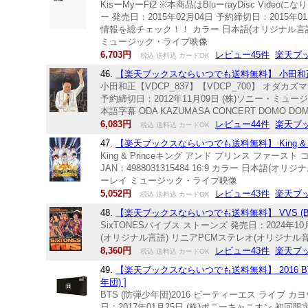
KisーMyーFt2 ※本商品はBluーrayDisc Vi
ー 発売日：2015年02月04日 予約締切日：2015年01
情報を総チェック！！ カラー 日本語(オリジナル言語) リ
ミュージック・ライブ映像
6,703円
レビュー45件
楽天ブ
税込 送料込 カードOK
46.
【楽天ブックスならいつでも送料無料】 小田和正コ
小田和正【VDCP_837】【VDCP_700】 オダ
予約締切日：2012年11月09日 (株)ソニー・ミュージック
本語字幕 ODA KAZUMASA CONCERT DOMO DO
6,083円
レビュー44件
楽天ブ
税込 送料込 カードOK
47.
【楽天ブックスならいつでも送料無料】 King & Prince Fir
King & Princeキング アンド プリンス ファースト 
JAN：4988031315484 16:9 カラー 日本語(オリジ
ーレイ ミュージック・ライブ映像
5,052円
レビュー43件
楽天ブ
税込 送料込 カードOK
48.
【楽天ブックスならいつでも送料無料】 VVS (Blu-ray
SixTONESバイブス ストーンズ 発売日：2024年10月1
(オリジナル言語) リニアPCMステレオ(オリジナル音
8,360円
レビュー43件
楽天ブ
税込 送料込 カードOK
49.
【楽天ブックスならいつでも送料無料】 2016 BTS LIVE
年団) ]
BTS (防弾少年団)2016 ビーティーエス ライブ
日：2017年01月25日 (株)ポニーキャニオン 初回限定 【