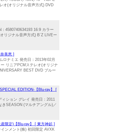
Mステレオ(オリジナル音声方式) DVD
580740634193 16:9 カラー
オリジナル音声方式) B`Z LIVEー
安室奈美恵 ]
ムロナミエ 発売日：2013年02月
 カラー リニアPCMステレオ(オリジナ
NNIVERSARY BEST DVD ブルー
CIAL EDITION-【Blu-ray】 [
エディション グレイ 発売日：2011
れなきSEASON (マルチアングル)／
限定)【Blu-ray】 [ 東方神起 ]
インメント(株) 初回限定 AVXK