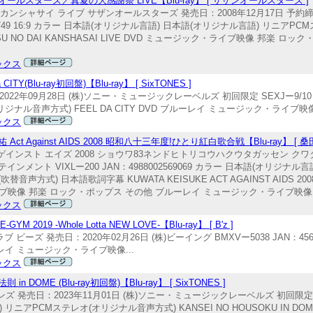
スターズ／真夏の大感謝祭 LIVE【Blu-ray】 [ サザンオールスターズ ]
カンシャサイ ライブ サザンオールスターズ 発売日：2008年12月17日 予約締切
62749 16:9 カラー 日本語(オリジナル言語) 日本語(オリジナル言語) リニアPCMス
 NO DAI KANSHASAI LIVE DVD ミュージック・ライブ映像 邦楽 ロ
ックス
Blu-ray初回盤)【Blu-ray】 [ SixTONES ]
2年09月28日 (株)ソニー・ミュージックレーベルズ 初回限定 SEXJー9/10 JAN：
ジナル音声方式) FEEL DA CITY DVD ブルーレイ ミュージック・ライブ映
ックス
gainst AIDS 2008 昭和八十三年度!ひとり紅白歌合戦【Blu-ray】 [ 桑
アゲインスト エイズ 2008 ショウワ83ネンドヒトリコウハクウタガッセン クワタ
インメント VIXLー200 JAN：4988002569069 カラー 日本語(オリジナル
声方式) 日本語歌詞字幕 KUWATA KEISUKE ACT AGAINST AIDS 2008 S
ク・ライブ映像 邦楽 ロック・ポップス その他 ブルーレイ ミュージック・ライブ映像
ックス
19 -Whole Lotta NEW LOVE-【Blu-ray】 [ B'z ]
 ビーズ 発売日：2020年02月26日 (株)ビーイング BMXVー5038 JAN：456010
ブルーレイ ミュージック・ライブ映像...
ックス
E (Blu-ray初回盤)【Blu-ray】 [ SixTONES ]
ズ 発売日：2023年11月01日 (株)ソニー・ミュージックレーベルズ 初回限定 SE
言語) リニアPCMステレオ(オリジナル音声方式) KANSEI NO HOUSOKU IN 