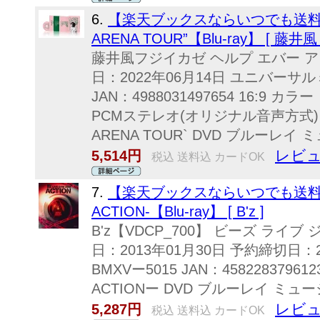
6.
【楽天ブックスならいつでも送料無料】 F
ARENA TOUR”【Blu-ray】 [ 藤井風 
藤井風フジイカゼ ヘルプ エバー ア
日：2022年06月14日 ユニバーサル
JAN：4988031497654 16:9 
PCMステレオ(オリジナル音声方式) FUJI
ARENA TOUR` DVD ブルーレイ
レビュ
5,514円
税込 送料込 カードOK
7.
【楽天ブックスならいつでも送料無料】 B
ACTION-【Blu-ray】 [ B'z ]
B'z【VDCP_700】 ビーズ ライブ
日：2013年01月30日 予約締切日：2
BMXVー5015 JAN：4582283796123
ACTIONー DVD ブルーレイ ミ
レビュ
5,287円
税込 送料込 カードOK