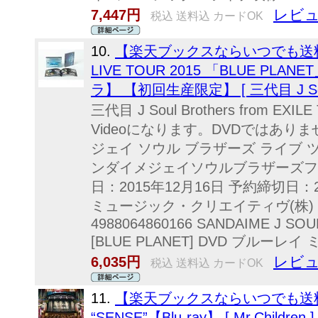
レビュ
7,447円
税込 送料込 カードOK
10.
【楽天ブックスならいつでも送料無料】 
LIVE TOUR 2015 「BLUE PLANE
ラ】 【初回生産限定】 [ 三代目 J Soul Br
三代目 J Soul Brothers from EXI
Videoになります。DVDではありま
ジェイ ソウル ブラザーズ ライブ ツ
ンダイメジェイソウルブラザーズフ
日：2015年12月16日 予約締切日：
ミュージック・クリエイティヴ(株) 初回
4988064860166 SANDAIME J SOU
[BLUE PLANET] DVD ブルー
レビュ
6,035円
税込 送料込 カードOK
11.
【楽天ブックスならいつでも送料無料】 
“SENSE”【Blu-ray】 [ Mr.Children ]