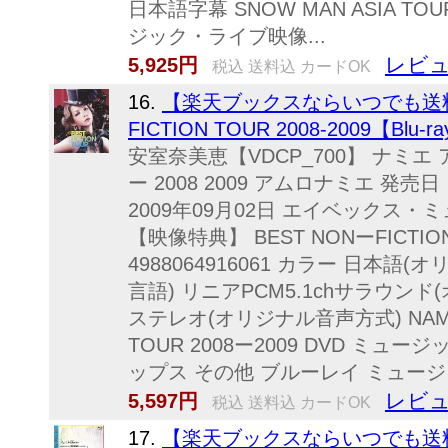
日本語字幕 SNOW MAN ASIA TOU
ジック・ライブ映像...
レビュ
5,925円
税込 送料込 カードOK
16.
【楽天ブックスならいつでも送料無料
FICTION TOUR 2008-2009【Blu-
安室奈美恵【VDCP_700】 ナミエ
ー 2008 2009 アムロナミエ 発売
2009年09月02日 エイベックス
【映像特典】 BEST NONーFICTION
4988064916061 カラー 日本語
言語) リニアPCM5.1chサラウン
ステレオ(オリジナル音声方式) NAMIE 
TOUR 2008ー2009 DVD ミ
ップス その他 ブルーレイ ミュー
レビュ
5,597円
税込 送料込 カードOK
17.
【楽天ブックスならいつでも送料無料】 