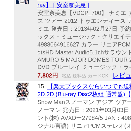
ray】 [ 安室奈美恵 ]
安室奈美恵【VDCP_700】 ナミエ
ズ ツアー 2012 トゥエンティース
ミエ 発売日：2013年02月27日 予
ックス・ミュージック・クリエイティヴ(株
4988064916627 カラー リニア
dtsHD Master Audio5.1chサ
AMURO 5 MAJOR DOMES TOUR 2
DVD ブルーレイ ミュージック・
レビュ
7,802円
税込 送料込 カードOK
15.
【楽天ブックスならいつでも送料無料】
2D.2D.(Blu-ray Disc2枚組 通常盤)【B
Snow Manスノーマン アジア ツ
ノーマン 発売日：2021年03月0
ント(株) AVXDー27984/5 JAN：4
ジナル言語) リニアPCMステレオ(