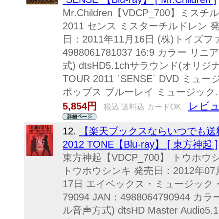
Mr.Children【VDCP_700】ミ
2011 センス ミスターチルドレン 発
日：2011年11月16日 (株)トイズファ
4988061781037 16:9 カラ
式) dtsHD5.1chサラウンド(オリジ
TOUR 2011 `SENSE` DVD
ポップス ブルーレイ ミュージック..
レビュ
5,854円
税込 送料込 カードOK
12.
【楽天ブックスならいつでも送料無
2012 TONE【Blu-ray】 [ 東方神起 ]
東方神起【VDCP_700】 トウホウシ
トウホウシンキ 発売日：2012年07月
17日 エイベックス・ミュージック・
79094 JAN：498806479094
ル音声方式) dtsHD Master Aud