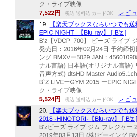
ク・ライブ映像
レビュ
7,522円
税込 送料込 カードOK
19.
【楽天ブックスならいつでも送料無料】 
EPIC NIGHT- 【Blu-ray】 [ B'z ]
B'z【VDCP_700】 ビーズ ライブ
発売日：2016年02月24日 予約締切日
ング BMXVー5029 JAN：4560109
ナル言語) 日本語(オリジナル言語)
音声方式) dtsHD Master Audi
B`Z LIVEーGYM 2015 ーEPIC
ク・ライブ映像
レビュ
5,524円
税込 送料込 カードOK
20.
【楽天ブックスならいつでも送料無料】 
2018 -HINOTORI-【Blu-ray】 [ B'z 
B'zビーズ ライブ ジム プレジャー 
2019年03月13日 (株)ビーイング BMX