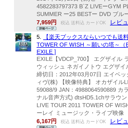
4582283797373 B`Z LIVEーGYM 
SUMMER ー25 BESTー DVD
レビュ
7,959円
税込 送料込 カードOK
5.
【楽天ブックスならいつでも送料無料】 
TOWER OF WISH ～願いの塔～（Blu
EXILE ]
EXILE【VDCP_700】 エグザイル 
ウィッシュ ネガイノトウ エグザイル 
締切日：2012年03月07日 エイ
ィヴ(株) 【映像特典】 オカザイルLI
59088/9 JAN：49880645908
ナル音声方式) dtsHD5.1chサラウ
LIVE TOUR 2011 TOWER OF WI
ーレイ ミュージック・ライブ映像
レビュ
6,167円
税込 送料込 カードOK