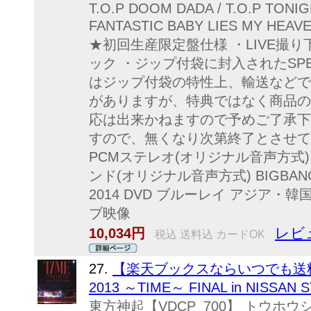
T.O.P DOOM DADA / T.O.P TONI
FANTASTIC BABY LIES MY HE
★初回生産限定盤仕様 ・LIVE撮
ック ・ジップ付袋に封入されたSPEC
はジップ付袋の特性上、輸送などで
がありますが、特典ではなく商品の
応は出来かねますので予めご了承下
すので、無くなり次第終了とさせて
PCMステレオ(オリジナル音声方式) dtsH
ンド(オリジナル音声方式) BIGBANG J
2014 DVD ブルーレイ アジア・
ブ映像
レビ
10,034円
税込 送料込 カードOK
27.
【楽天ブックスならいつでも送料無
2013 ～TIME～ FINAL in NISSAN 
東方神起【VDCP_700】 トウホウシ