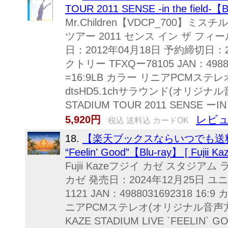
TOUR 2011 SENSE -in the field-【Bl
Mr.Children【VDCP_700】
ツアー 2011 センス イン ザ フ
日：2012年04月18日 予約締切日：2
クトリー TFXQー78105 JAN：498
=16:9LB カラー リニアPCMステ
dtsHD5.1chサラウンド(オリジナル音
STADIUM TOUR 2011 SENSE ーIN T
レビュ
5,920円
税込 送料込 カードOK
18.
【楽天ブックスならいつでも送料無料】 F
“Feelin' Good”【Blu-ray】 [ Fujii Kaz
Fujii Kazeフジイ カゼ スタジア
カゼ 発売日：2024年12月25日 
1121 JAN：4988031692318 1
ニアPCMステレオ(オリジナル音声方式
KAZE STADIUM LIVE `FEELI