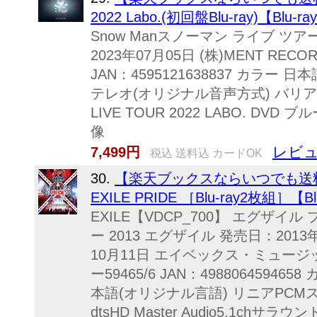
2022 Labo.(初回盤Blu-ray)【Blu-ray
Snow Manスノーマン ライブ ツア
2023年07月05日 (株)MENT RECO
JAN：4595121638837 カラー
テレオ(オリジナル音声方式) バリア
LIVE TOUR 2022 LABO. D
像
レビュ
7,499円
税込 送料込 カードOK
30.
【楽天ブックスならいつでも送料無料】 
EXILE PRIDE ［Blu-ray2枚組］【Blu-
EXILE【VDCP_700】 エグザイ
ー 2013 エグザイル 発売日：2013
10月11日 エイベックス・ミュージッ
ー59465/6 JAN：4988064594
本語(オリジナル言語) リニアPCM
dtsHD Master Audio5.1chサ