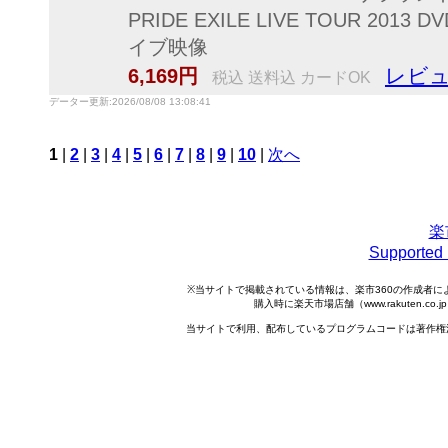
PRIDE EXILE LIVE TOUR 2
イブ映像
レビュ
6,169円
税込 送料込 カードOK
データー更新:2026/08/08 13:08:41
1
|
2
|
3
|
4
|
5
|
6
|
7
|
8
|
9
|
10
|
次へ
楽
Support
※当サイトで掲載されている情報は、楽市360の作成者
購入時に楽天市場店舗（www.rakuten.
当サイトで利用、配布しているプログラムコードは著作権法で