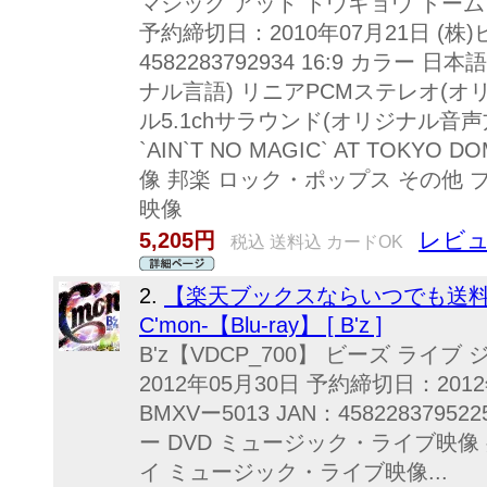
マジック アット トウキョウ ドーム 
予約締切日：2010年07月21日 (株)
4582283792934 16:9 カラー
ナル言語) リニアPCMステレオ(オ
ル5.1chサラウンド(オリジナル音声方式)
`AIN`T NO MAGIC` AT TOK
像 邦楽 ロック・ポップス その他
映像
レビュ
5,205円
税込 送料込 カードOK
2.
【楽天ブックスならいつでも送料無料】 
C'mon-【Blu-ray】 [ B'z ]
B'z【VDCP_700】 ビーズ ライブ
2012年05月30日 予約締切日：201
BMXVー5013 JAN：458228379522
ー DVD ミュージック・ライブ映像
イ ミュージック・ライブ映像...