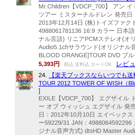
Mr.Children【VDCP_700】 
ツアー ミスターチルドレン 発売日：2
2013年12月14日 (株)トイズファクト
4988061781136 16:9 カラー
ナル言語) リニアPCMステレオ(オリジナ
Audio5.1chサラウンド(オリジナル音声方
BLOOD ORANGE]TOUR DVD ブ
レビュ
5,393円
税込 送料込 カードOK
24.
【楽天ブックスならいつでも送料無料】
TOUR 2012 TOWER OF WISH（Blu
]
EXILE【VDCP_700】 エグザイル
ー オブ ウィッシュ エグザイル 発売
日：2012年10月10日 エイベックス
ー59229/31 JAN：498806459
ジナル音声方式) dtsHD Master A