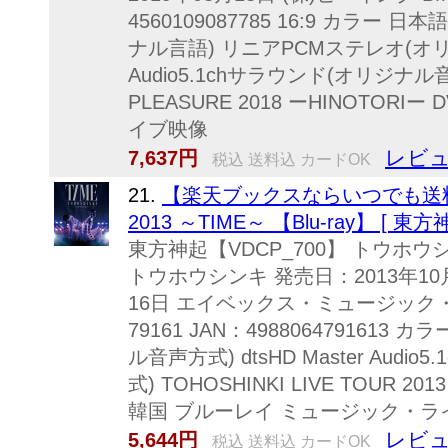
4560109087785 16:9 カラー
ナル言語) リニアPCMステレオ(オリジナ
Audio5.1chサラウンド(オリジナル音
PLEASURE 2018 ーHINOTOR
イブ映像
レビュ
7,637円
税込 送料込 カードOK
21.
【楽天ブックスならいつでも送料無
2013 ～TIME～ 【Blu-ray】 [ 東方
東方神起【VDCP_700】 トウホウシ
トウホウシンキ 発売日：2013年10月
16日 エイベックス・ミュージック・
79161 JAN：498806479161
ル音声方式) dtsHD Master Aud
式) TOHOSHINKI LIVE TOUR 2
韓国 ブルーレイ ミュージック・ラ
レビュ
5,644円
税込 送料込 カードOK