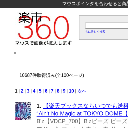
マウスポインタを合わせると商
らに詳しく検索
»
10687件取得済み(全100ページ)
1
|
2
|
3
|
4
|
5
|
6
|
7
|
8
|
9
|
10
|
次へ
1.
【楽天ブックスならいつでも送料無料】 
“Ain't No Magic at TOKYO DOME【Bl
B'z【VDCP_700】B'zビーズ ビー