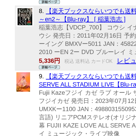
8.
【楽天ブックスならいつでも送料無料】 K
～en2～【Blu-ray】 [ 稲葉浩志 ]
稲葉浩志【VDCP_700】 コウシ イナ
ウシ 発売日：2011年02月16日 予約
ーイング BMXVー5011 JAN：4582283
2010 ーEN 2ー DVD ブルーレ
レビュ
5,336円
税込 送料込 カードOK
9.
【楽天ブックスならいつでも送料無料】 F
SERVE ALL STADIUM LIVE【Blu-ray】
Fujii Kazeフジイ カゼ ラブ オ
フジイカゼ 発売日：2023年07月
UMXKー1100 JAN：4988031550
言語) リニアPCMステレオ(オリジ
幕 FUJII KAZE LOVE ALL SERVE
イ ミュージック・ライブ映像