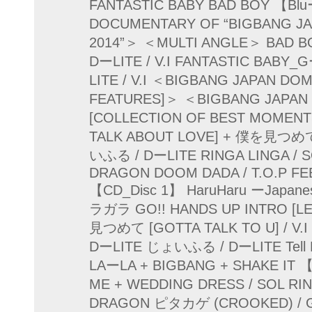
FANTASTIC BABY BAD BOY 【Blu
DOCUMENTARY OF “BIGBANG J
2014”＞ ＜MULTI ANGLE＞ BAD BO
DーLITE / V.I FANTASTIC BABY_G
LITE / V.I ＜BIGBANG JAPAN DO
FEATURES]＞ ＜BIGBANG JAPAN
[COLLECTION OF BEST MOMENTS
TALK ABOUT LOVE] + 僕を見つめて [
いふる / DーLITE RINGA LINGA /
DRAGON DOOM DADA / T.O.P FE
【CD_Disc 1】 HaruHaru ーJapane
ラガラ GO!! HANDS UP INTRO [LE
見つめて [GOTTA TALK TO U] / V.I 
DーLITE じょいふる / DーLITE Tell
LAーLA + BIGBANG + SHAKE IT 
ME + WEDDING DRESS / SOL RIN
DRAGON ピタカゲ (CROOKED) / G