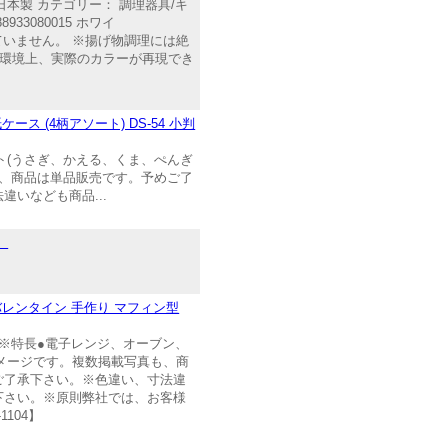
本製 カテゴリー： 調理器具/キ
33080015 ホワイ
対応していません。 ※揚げ物調理には絶
の環境上、実際のカラーが再現でき
 紙ケース (4柄アソート) DS-54 小判
アソート(うさぎ、かえる、くま、ぺんぎ
も、商品は単品販売です。予めご了
いなども商品...
】
ン型 【バレンタイン 手作り マフィン型
せる●※特長●電子レンジ、オーブン、
イメージです。複数掲載写真も、商
ご了承下さい。※色違い、寸法違
下さい。※原則弊社では、お客様
104】