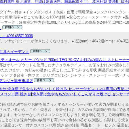
送料無料 ※北海道、沖縄は別途送料。離島配送不可） JCM社製 業務用 保冷庫
調整ダイヤル付き ●イソブタンガス（冷媒）使用で環境保全 ●シンクロペンタ
で簡単清掃 ●どこでも使える100V使用 ●安心のフォースターマーク付き ●温
ーク：冷凍室定格内容積100L当たり4.5kg以上の食品を24時間以内に−18℃
レ
 4901435710006
ツヤがでてローが付きにくくなります。●1辺(mm)：40●2辺(mm)：40●3辺(m
工具のイーデンキ
 ティオール オリーブウッド 700ml TEO-70-OV お好みの濃さに ストレーナ
部はオリーブウッドを使用したナチュラルテイスト。お茶をお好みの濃さに
けます。 お好みの濃さに 茶こしは上下で外せる形状 商品詳細サイズ 幅160
リーブウッド フタ台座・内フタ：ポリプロピレン シャフト・ストレーナー一式・
アンジェ楽天市場店
焼き台 焼き網で魚やもちがおいしく焼ける センサー付ガスコンロ専用の五徳
きガスコンロ用 焼き台[焼き網で魚やもちがおいしくこんがりと焼ける センサ
台の解説焼き網で魚やお餅を焼こうとするとセンサーが働いて火力が弱まりう
されているから。この「焼き台」を乗せれば、ガスの火力調節が自由にでき
きます。センサーなしのガスコンロと同じように焼き網を使用して焼物調理が
えることができ遠赤外線の放射率も高いので食材の芯から加熱して美味しく焼き
ム 温度センサー付きガスコンロ用 焼き台の詳細 商品名： トーセラム 温度