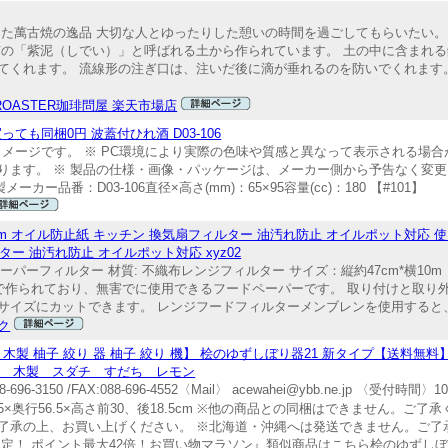
った萬古焼の逸品 大切な人とゆったりした憩いの時間を過ごしてもらいたい。
有の「紫泥（しでい）」と呼ばれる土から作られています。 土の中に含まれ
てくれます。 流線形の注ぎ口は、注いだ後に滴が垂れるのを防いでくれます
 ROASTER珈琲問屋 楽天市場店
ても同梱0円 波蓋付ひれ酒 D03-106
------------------------ 画像はイメージです。 ※ PC環境により実際の色味や質感と異なっ
。 ※ 製品の仕様・画像・パッケージは、メーカー側から予告なく変更される場合が
------- ・美濃焼※陶器製メーカー品番：D03-106直径×高さ(mm)：65×95容量(cc)：180 【#101】
m オイル防止紙 キッチン 換気扇フィルター 油汚れ防止 オイルポット対応 
ター 油汚れ防止 オイルポット対応 xyz02
ーパーフィルター 材質: 不織布レンジフィルター サイズ：縦約47cm*横10
られており、無害でに使用できるフードペーパーです。 取り付けと取り外
イズにカットできます。 レンジフードフィルターメンブレンを使用すると、
ク
 木製 柚子 絞り 器 柚子 絞り 機】 桧のゆずしぼり器21 新タイプ【送料無
り機 木製 スダチ すだち レモン
150 /FAX:088-696-4552〈Mail〉 acewahei@ybb.ne.jp 〈受付時
5×奥行56.5×高さ前30、後18.5cm ※他の商品との同梱はできません。ご
承の上、お買い上げください。 ※北海道・沖縄へは発送できません。ご了承
間限定！ ポイント最大42倍！お買い物マラソン』類似商品はこちら桧のゆずしぼ