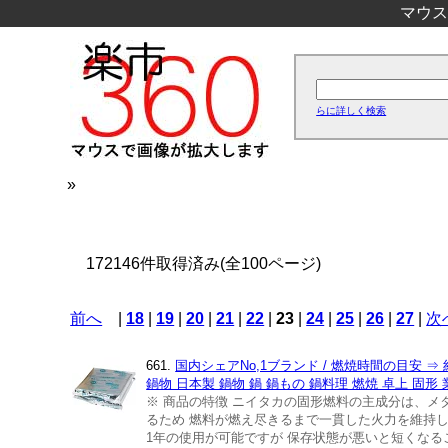
マウス
らに詳しく検索
»
172146件取得済み(全100ページ)
前へ
|
18
|
19
|
20
|
21
|
22
|
23
|
24
|
25
|
26
|
27
|
次
661.
国内シェアNo,1ブランド / 燃焼時間の目安 ⇒ 
鍋物 日本製 鍋物 鍋 鍋もの 鍋料理 燃焼 卓上 固形
※ 商品の特徴 ニイタカの固形燃料の主成分は、メ
るため 燃料が燃え尽きるまで一貫した火力を維持し
1年の使用が可能ですが 保存状態が悪いと短くなる