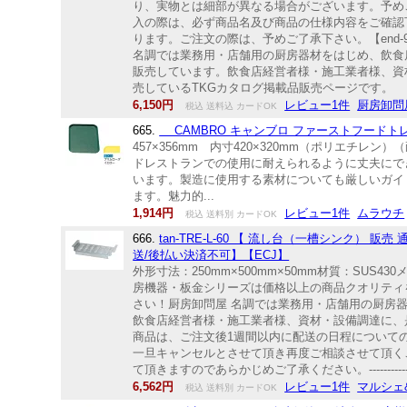
り、実物とは細部が異なる場合がございます。予め
入の際は、必ず商品名及び商品の仕様内容をご確認
ります。ご注文の際は、予めご了承下さい。【end-
名調では業務用・店舗用の厨房器材をはじめ、飲食
販売しています。飲食店経営者様・施工業者様、資
売しているTKGカタログ掲載品販売ページです。
6,150円
レビュー1件
厨房卸問
税込 送料込 カードOK
665.
CAMBRO キャンブロ ファーストフードトレ
457×356mm 内寸420×320mm（ポリエチ
ドレストランでの使用に耐えられるように丈夫にで
います。製造に使用する素材についても厳しいガイ
ます。魅力的...
1,914円
レビュー1件
ムラウチ
税込 送料別 カードOK
666.
tan-TRE-L-60 【 流し台（一槽シンク） 販
送/後払い決済不可】【ECJ】
外形寸法：250mm×500mm×50mm材質：SUS
房機器・板金シリーズは価格以上の商品クオリティ
さい！厨房卸問屋 名調では業務用・店舗用の厨房
飲食店経営者様・施工業者様、資材・設備調達に、是非とも厨房卸問屋 名調をご用命く
商品は、ご注文後1週間以内に配送の日程について
一旦キャンセルとさせて頂き再度ご相談させて頂く
て頂きますのであらかじめご了承ください。-------------------------------
6,562円
レビュー1件
マルシェ
税込 送料別 カードOK