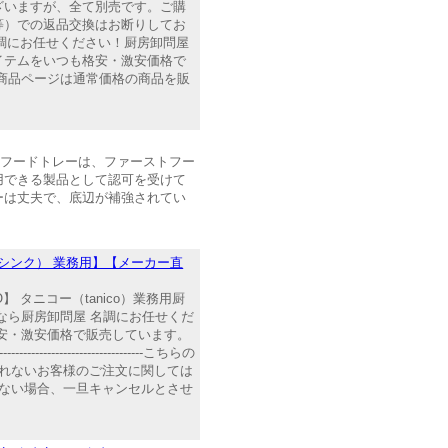
ざいますが、全て別売です。ご購
等）での返品交換はお断りしてお
名調にお任せください！厨房卸問屋
イテムをいつも格安・激安価格で
商品ページは通常価格の商品を販
ストフードトレーは、ファーストフー
用できる製品として認可を受けて
ーは丈夫で、底辺が補強されてい
台（一槽シンク） 業務用】【メーカー直
】 タニコー（tanico）業務用厨
なら厨房卸問屋 名調にお任せくだ
安・激安価格で販売しています。
-----------------------こちらの
れないお客様のご注文に関しては
ない場合、一旦キャンセルとさせ