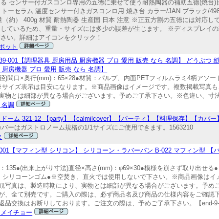
る センサー付ガスコンロ専用の五徳に乗せて使う耐熱陶器の補助五徳(焼台)日
トーセラム 温度センサー付きガスコンロ用 焼き台 カラー/JAN ブラック/49889
4cm 重量（約） 400g 材質 耐熱陶器 生産国 日本 注意 ※正五方割の五徳には
りしているため、重量・サイズには多少の誤差が生じます。 ※ディスプレイ
下さい。詳細はアイコンをクリック！
ポット
 001-0051039-001【調理器具 厨房用品 厨房機器 プロ 愛用 販売 なら 名調】 どうぶつ
品 厨房機器 プロ 愛用 販売 なら 名調】
●(底径)間口×奥行(mm)：65×28●材質：パルプ、内面PETフィルムラミ4柄
●※サイズ表示は目安になります。※商品画像はイメージです。複数掲載写真
実物とは細部が異なる場合がございます。予めご了承下さい。※色違い、寸法違
 名調
ム 321-12 【party】【calmilcover】【パーティ】【料理保存】【カバー
トカバーはガストロノーム規格の1/1サイズにご使用できます。1563210
タ
001-0035598-001【マフィン型 シリコン】 シリコーン・ラバーパン B-022 マフィ
(g)：135●(出来上がり寸法)直径×高さ(mm)：φ69×30●模様を崩さず取り出
●材質：シリコーンゴム●※空焚き、直火では使用しないで下さい。※商品画像は
観写真は、製造時期により、実物とは細部が異なる場合がございます。予め
が、全て別売です。ご購入の際は、必ず商品名及び商品の仕様内容をご確認
交換はお断りしております。ご注文の際は、予めご了承下さい。【end-9-1
 メイチョー