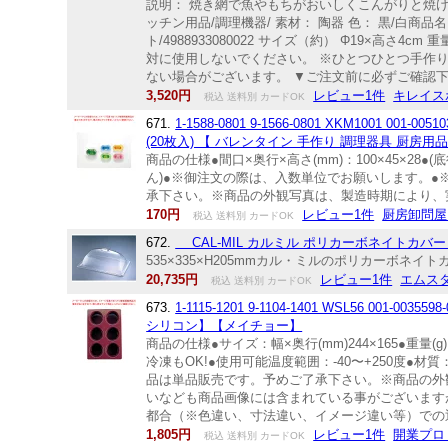
説明： 焼き網で魚やもちがおいしくこんがりと焼け
ッチン用品/調理機器/ 素材： 陶器 色： 黒/白商品名 
ト/4988933080022 サイズ（約） Φ19×高さ
対に使用しないでください。 ※ひとつひとつ手作
ない場合がございます。 ▼ご注文前に必ずご確認
3,520円
レビュー1件
キレイス
税込 送料別 カードOK
671.
1-1588-0801 9-1566-0801 XKM1001
(20枚入) 【 バレンタイン 手作り 調理器具 厨房用
商品の仕様●間口×奥行×高さ(mm)：100×45×28
ん)●※御注文の際は、入数単位でお願いします。
承下さい。※商品の外観写真は、製造時期により、
170円
レビュー1件
厨房卸問屋
税込 送料別 カードOK
672.
CAL-MIL カルミル ポリカーボネイトカバー ドー
535×335×H205mmカル・ミルのポリカーボネイ
20,735円
レビュー1件
エムス
税込 送料別 カードOK
673.
1-1115-1201 9-1104-1401 WSL56 
シリコン】【メイチョー】
商品の仕様●サイズ：幅×奥行(mm)244×165●重量
冷凍もOK!●使用可能温度範囲：-40〜+250度
品は単品販売です。予めご了承下さい。※商品の外
いなども商品画像には含まれている事がございます
都合（※色違い、寸法違い、イメージ違い等）での返品
1,805円
レビュー1件
開業プロ
税込 送料別 カードOK