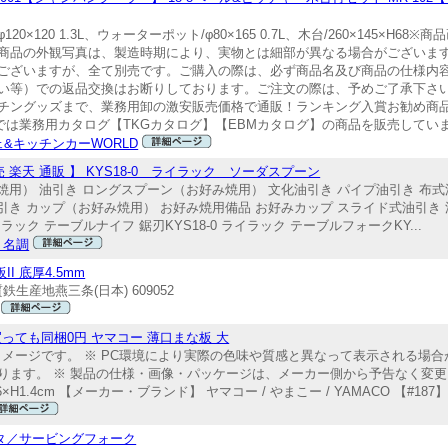
0×120 1.3L、ウォーターポット/φ80×165 0.7L、木台/260×145×H
商品の外観写真は、製造時期により、実物とは細部が異なる場合がございま
ございますが、全て別売です。ご購入の際は、必ず商品名及び商品の仕様内
等）での返品交換はお断りしております。ご注文の際は、予めご了承下さい。【e
チングッズまで、業務用卸の激安販売価格で通販！ランキング入賞お勧め商
では業務用カタログ【TKGカタログ】【EBMカタログ】の商品を販売してい
&キッチンカーWORLD
務用 販売 楽天 通販 】 KYS18-0 ライラック ソーダスプーン
用） 油引き ロングスプーン（お好み焼用） 文化油引き パイプ油引き 布式
引き カップ（お好み焼用） お好み焼用備品 お好みカップ スライド式油引き
0 ライラック テーブルナイフ 鋸刃KYS18-0 ライラック テーブルフォークKY...
 名調
I 底厚4.5mm
質鉄生産地燕三条(日本) 609052
っても同梱0円 ヤマコー 薄口まな板 大
------------------------ 画像はイメージです。 ※ PC環境により実際の色味や質感と異なっ
。 ※ 製品の仕様・画像・パッケージは、メーカー側から予告なく変更される場合が
------- ■ サイズ約45×26×H1.4cm 【メーカー・ブランド】 ヤマコー / やまこー / YAMACO 【#187
スタ／サービングフォーク