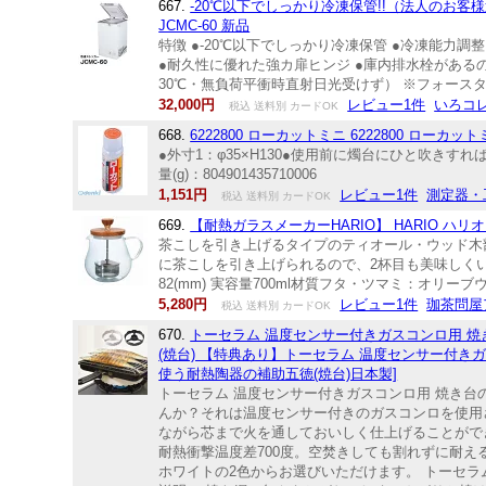
667.
-20℃以下でしっかり冷凍保管!!（法人のお客様
JCMC-60 新品
特徴 ●-20℃以下でしっかり冷凍保管 ●冷凍能力
●耐久性に優れた強カ扉ヒンジ ●庫内排水栓があるの
30℃・無負荷平衝時直射日光受けず） ※フォースターマ
32,000円
レビュー1件
いろコ
税込 送料別 カードOK
668.
6222800 ローカットミニ 6222800 ローカットミニ
●外寸1：φ35×H130●使用前に燭台にひと吹きすれば、
量(g)：804901435710006
1,151円
レビュー1件
測定器・
税込 送料別 カードOK
669.
【耐熱ガラスメーカーHARIO】 HARIO ハリオ
茶こしを引き上げるタイプのティオール・ウッド木
に茶こしを引き上げられるので、2杯目も美味しくいただ
82(mm) 実容量700ml材質フタ・ツマミ：オ
5,280円
レビュー1件
珈茶問屋
税込 送料別 カードOK
670.
トーセラム 温度センサー付きガスコンロ用 
(焼台) 【特典あり】トーセラム 温度センサー付
使う耐熱陶器の補助五徳(焼台)日本製]
トーセラム 温度センサー付きガスコンロ用 焼き
んか？それは温度センサー付きのガスコンロを使用
ながら芯まで火を通しておいしく仕上げることがで
耐熱衝撃温度差700度。空焚きしても割れずに耐
ホワイトの2色からお選びいただけます。 トーセラ