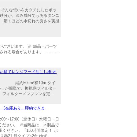
 そんな想いをカタチにしたポッ
る鉄分が、渋み成分でもあるタンニ
。 驚くほどの水切れの良さを実感
て表示される場合がございます。 ※ 部品・パーツ
あります。 ------------
使い捨てレンジフード油こし紙 オ
m 縦約50cm*横10m タイ
しが簡単で、換気扇フィルター
フィルターメンブレンを定...
料】【在庫あり、即納できま
間〉10:00〜17:00〈定休日〉水曜日・日
了承ください。 ※当商品は、木製品で
ください。『150時間限定！ ポ
り器21 新タイプ×2台 ゆず