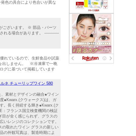
ー発色の具合により色合いが異な
て表示される場合がございます。 ※ 部品・パーツ
あります。 ------------
非常に優れているので、生鮮食品や試薬
を出しません。 ※冷凍庫で一晩
タログに基づいて掲載しています
】 カベルネ チューリップワイン 580
選ばれた、素材とデザインの融合●ワイン
Kwarx.(クウォークス)は、ガ
く持続する輝き●Kwarx.(ク
NE：フランス国立検査機関の検証
なぎ目が全く感じられず、グラスの
幅広いレンジのコレクションです。
スの取れたワイン グラスの新しい
商品の外観写真は、製造時期によ