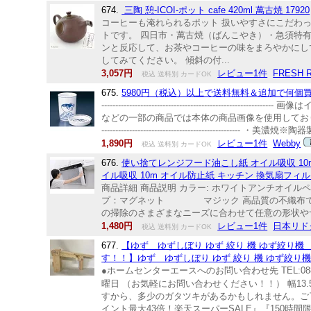
674.
三陶 憩-ICOI-ポット cafe 420ml 萬古焼 17920
コーヒーも淹れられるポット 扱いやすさにこだわ
トです。 四日市・萬古焼（ばんこやき）・急須特
ンと反応して、お茶やコーヒーの味をまろやかにし
してみてください。 傾斜の付...
3,057円
レビュー1件
FRESH
税込 送料別 カードOK
675.
5980円（税込）以上で送料無料＆追加で何個買っ
--------------------------------------
などの一部の商品では本体の商品画像を使用しております
-------------------------------------------
1,890円
レビュー1件
Webby
税込 送料別 カードOK
676.
使い捨てレンジフード油こし紙 オイル吸収 10
イル吸収 10m オイル防止紙 キッチン 換気扇フィル
商品詳細 商品説明 カラー: ホワイトアンチオイルペ
プ：マグネット マジック 高品質の不織布で作
の掃除のさまざまなニーズに合わせて任意の形状やサ
1,480円
レビュー1件
日本リド
税込 送料別 カードOK
677.
【ゆず ゆずしぼり ゆず 絞り 機 ゆず絞り機
す！！】ゆず ゆずしぼり ゆず 絞り 機 ゆず絞
●ホームセンターエースへのお問い合わせ先 TEL:088-696-3
曜日 （お気軽にお問い合わせください！！） 幅13.
すから、多少のガタツキがあるかもしれません。ご了
イント最大43倍！楽天スーパーSALE』『150時