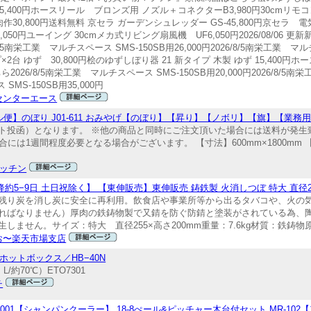
ず 15,400円ホースリール ブロンズ用 ノズル＋コネクターB3,980円30cmリ
挽肉作30,800円送料無料 京セラ ガーデンシュレッダー GS-45,800円京セラ 電
,050円ユーイング 30cmメカ式リビング扇風機 UF6,050円2026/08/06 更
8/5南栄工業 マルチスペース SMS-150SB用26,000円2026/8/5南栄工業 マルチ
台 ゆず 30,800円桧のゆずしぼり器 21 新タイプ 木製 ゆず 15,400円
ちら2026/8/5南栄工業 マルチスペース SMS-150SB用20,000円2026/8/5
SMS-150SB用35,000円
センターエース
-3101 【メール便】のぼり J01-611 おみやげ【のぼり】【昇り】【ノボリ】【旗】【業務
ト投函）となります。 ※他の商品と同時にご注文頂いた場合には送料が発生
には1週間程度必要となる場合がございます。 【寸法】600mm×1800mm
キッチン
約5−9日 土日祝除く】 【東伸販売】東伸販売 鋳鉄製 火消しつぼ 特大 直径25.5
残り炭を消し炭に安全に再利用。飲食店や事業所等から出るタバコや、火の
ればなりません）厚肉の鉄鋳物製で又錆を防ぐ防錆と塗装がされている為、
ません。サイズ：特大 直径255×高さ200mm重量：7.6kg材質：鉄鋳物
お〜楽天市場支店
ホットボックス／HB−40N
・L/約70℃）ETO7301
チ
001-0062595-001【シャンパンクーラー】 18-8ぺール&ピッチャー木台付セット MR