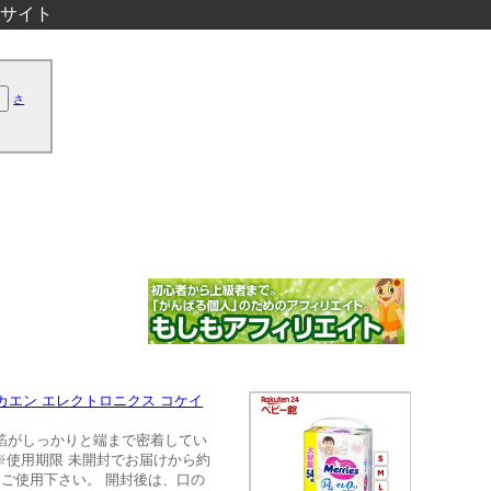
サイト
さ
燃料 カエン エレクトロニクス コケイ
ミ箔がしっかりと端まで密着してい
※使用期限 未開封でお届けから約
にご使用下さい。 開封後は、口の