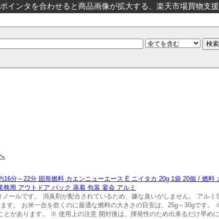
ポインタを合わせると商品画像が拡大する、楽天市場買物支援
へ
約16分～22分 固形燃料 カエンニューエース E ニイタカ 20g 1袋 20個 / 
 業務用 アウトドア パック 蒸着 包装 宴会 アルミ
タノールです。 消臭剤が配合されているため、嫌な臭いがしません。 アル
ます。 お米一合を炊くのに最適な燃料の大きさの目安は、25g～30gです。 
ことがあります。 ※ 使用上の注意 開封後は、揮発性のため出来るだけ早め