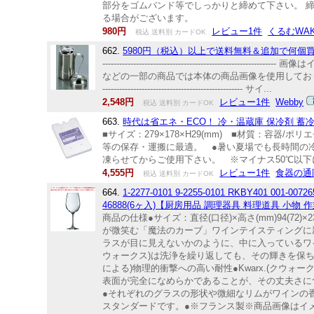
部分をゴムバンド等でしっかりと締めて下さい。 
る場合がございます。
980円
レビュー1件
くるむWA
税込 送料別 カードOK
662.
5980円（税込）以上で送料無料＆追加で何個買って
--------------------------------------
などの一部の商品では本体の商品画像を使用しております
-------------------------------------------------- サイ...
2,548円
レビュー1件
Webby
税込 送料別 カードOK
663.
時代は省エネ・ECO！ 冷・温蔵庫 保冷剤 蓄冷剤 ク
■サイズ：279×178×H29(mm) ■材質：容
等の保存・運搬に最適。 ●暑い夏場でも長時間の
凍らせてからご使用下さい。 ※マイナス50℃以
4,555円
レビュー1件
食器の通販
税込 送料別 カードOK
664.
1-2277-0101 9-2255-0101 RKBY40
46888(6ヶ入)【厨房用品 調理器具 料理道具 小物 
商品の仕様●サイズ：直径(口径)×高さ(mm)94(72
が微笑む「魔法のカーブ」ワインテイスティングに新たな
ラスが目に見えないかのように、中に入っているワイ
ウォークス)は洗浄を繰り返しても、その輝きを保ち
による)物理的衝撃への高い耐性●Kwarx.(クウ
表面が完全になめらかであることが、その丈夫さに
●それぞれのグラスの形状や微細なリムがワインの
スタンダードです。●※フランス製※商品画像はイ