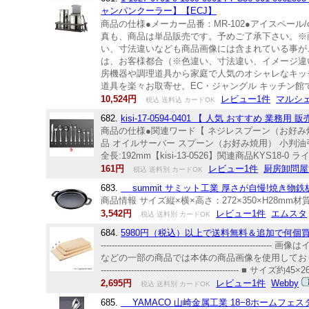
ャンパンクーラー】【ECJ】
商品の仕様●メーカー品番：MR-102●アイスペール/φ12
真も、商品は単品販売です。予めご了承下さい。※
い、寸法違いなども商品画像には含まれている事が
は、お客様都合（※色違い、寸法違い、イメージ違い
房機器や調理道具から家庭で人気のオシャレなキッ
道具を楽々お取寄せ。EC・ジャングル キッチン館
10,524円
レビュー1件
マルシェ
税込 送料込 カードOK
682.
kisi-17-0594-0401 【 人気 おすすめ 業
商品の仕様●関連ワード【 ネジレスプーン（お好み焼
品 オイルサーバー スプーン（お好み焼用） 小判油
全長:192mm【kisi-13-0526】関連商品KYS18-
161円
レビュー1件
厨房卸問屋
税込 送料別 カードOK
683.
summit サミット工業 厚さが自慢!焼き物鉄板I
商品情報 サイズ縦×横×高さ：272×350×H28mm材
3,542円
レビュー1件
エムスタ
税込 送料別 カードOK
684.
5980円（税込）以上で送料無料＆追加で何個買
--------------------------------------
などの一部の商品では本体の商品画像を使用しております
-------------------------------------------
2,695円
レビュー1件
Webby
税込 送料別 カードOK
685.
YAMACO 山崎金属工業 18−8ホームフェ