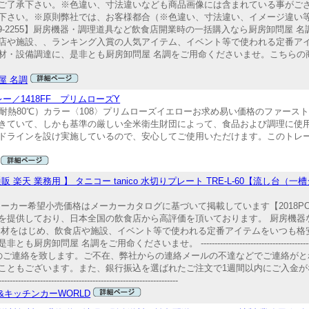
ご了承下さい。※色違い、寸法違いなども商品画像には含まれている事がご
下さい。※原則弊社では、お客様都合（※色違い、寸法違い、イメージ違い
9-2255】厨房機器・調理道具など飲食店開業時の一括購入なら厨房卸問屋 
店や施設、、ランキング入賞の人気アイテム、イベント等で使われる定番ア
材・設備調達に、是非とも厨房卸問屋 名調をご用命くださいませ。こちらの
屋 名調
ー／1418FF プリムローズY
レン）（耐熱80℃）カラー〈108〉プリムローズイエローお求め易い価格のファー
きていて、しかも基準の厳しい全米衛生財団によって、食品および調理に使
ドラインを設け実施しているので、安心してご使用いただけます。このトレ
売 通販 楽天 業務用 】 タニコー tanico 水切りプレート TRE-L-60【流し
430メーカー希望小売価格はメーカーカタログに基づいて掲載しています【2018PO
を提供しており、日本全国の飲食店から高評価を頂いております。 厨房機器
器材をはじめ、飲食店や施設、イベント等で使われる定番アイテムをいつも格
ださいませ。 ----------------------------------------------------
のご連絡を致します。ご不在、弊社からの連絡メールの不達などでご連絡がと
こともございます。また、銀行振込を選ばれたご注文で1週間以内にご入金が
--------------------------------------------
&キッチンカーWORLD