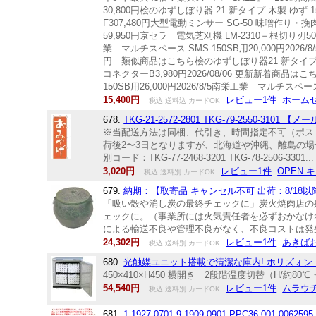
30,800円桧のゆずしぼり器 21 新タイプ 木製 ゆ
F307,480円大型電動ミンサー SG-50 味噌作り・
59,950円京セラ 電気芝刈機 LM-2310＋根切り刃50
業 マルチスペース SMS-150SB用20,000円2026/
円 類似商品はこちら桧のゆずしぼり器21 新タイプ×2
コネクターB3,980円2026/08/06 更新新着商品はこ
150SB用26,000円2026/8/5南栄工業 マルチスペース 
15,400円
レビュー1件
ホーム
税込 送料込 カードOK
678.
TKG-21-2572-2801 TKG-79-2550
※当配送方法は同梱、代引き、時間指定不可（ポス
荷後2〜3日となりますが、北海道や沖縄、離島の場合
別コード：TKG-77-2468-3201 TKG-78-2506-3301...
3,020円
レビュー1件
OPEN 
税込 送料別 カードOK
679.
納期：【取寄品 キャンセル不可 出荷：8/18以降
「吸い殻や消し炭の最終チェックに」炭火焼肉店の
ェックに。（事業所には火気責任者を必ずおかなけ
による輸送不良や管理不良がなく、不良コストは発生し
24,302円
レビュー1件
あきば
税込 送料別 カードOK
680.
光触媒ユニット搭載で清潔な庫内! ホリズォン 
450×410×H450 横開き 2段階温度切替（H/約80℃
54,540円
レビュー1件
ムラウ
税込 送料別 カードOK
681.
1-1927-0701 9-1909-0901 PPC36 