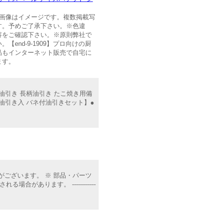
68※商品画像はイメージです。複数掲載写
す。予めご了承下さい。※色違
容をご確認下さい。※原則弊社で
nd-9-1909】プロ向けの厨
品もインターネット販売で自宅に
ます。
油引き 長柄油引き たこ焼き用備
 油引き入 バネ付油引きセット】●
て表示される場合がございます。 ※ 部品・パーツ
あります。 ------------
】