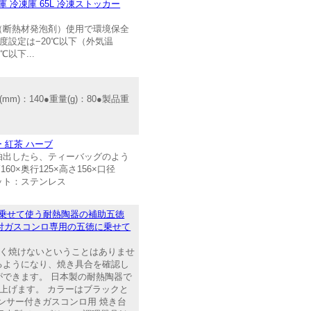
 冷凍庫 65L 冷凍ストッカー
ン（断熱材発泡剤）使用で環境保全
度設定は−20℃以下（外気温
以下...
m)：140●重量(g)：80●製品重
ー 紅茶 ハーブ
抽出したら、ティーバッグのよう
×奥行125×高さ156×口径
ナット：ステンレス
に乗せて使う耐熱陶器の補助五徳
ー付ガスコンロ専用の五徳に乗せて
まく焼けないということはありませ
るようになり、焼き具合を確認し
できます。 日本製の耐熱陶器で
上げます。 カラーはブラックと
センサー付きガスコンロ用 焼き台