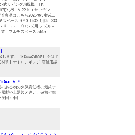
モコン式リビング扇風機 TK-
気芝刈機 LM-2310＋サッチン
新新着商品はこちら2026/8/5南栄工
スペース SMS-150SB用35,000
ホースリール ブロンズ用 ノズル＋
南栄工業 マルチスペース SMS-
用】
致します。 ※商品の配送目安は出
 【材質】テトロンポンジ 店舗用識
cm R-94
気のある物の火気責任者の最終チ
陶器製や土器製と違い、破損や錆
原産国:中国
-102【アイスペール アイスバケット シ