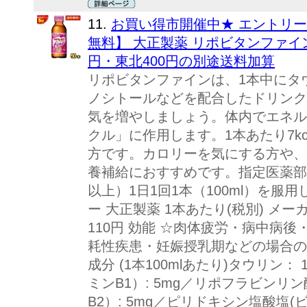
11.
お買い得市開催中★ エントリ
無料】 大正製薬 リポビタンファイン 1
円・東北400円の別途送料加算
リポビタンファインは、1本中にタウ
ノシトールなどを配合したドリンク
気を増やしましょう。体内でエネル
クル」に作用します。1本あたり7k
方です。カロリーを気にする方や、
養補給におすすめです。指定医薬部外
以上）1日1回1本（100ml）を服
ー 大正製薬 1本あたり(税別) メ
110円 効能 ☆肉体疲労・病中病
耗性疾患・妊娠授乳期などの場合の
成分 (1本100mlあたり)タウリン：
ミンB1）: 5mg／リポフラビン
B2）: 5mg／ピリドキシン塩酸塩(ビ