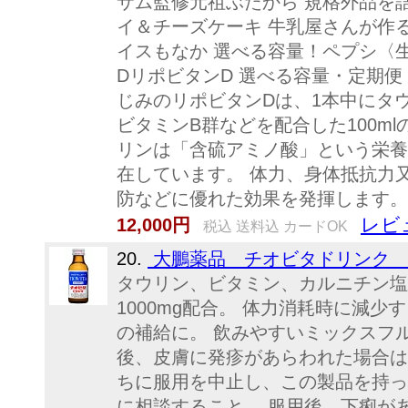
サム監修元祖ぶたから 規格外品を
イ＆チーズケーキ 牛乳屋さんが作
イスもなか 選べる容量！ペプシ〈生
DリポビタンD 選べる容量・定期便
じみのリポビタンDは、1本中にタウリ
ビタミンB群などを配合した100m
リンは「含硫アミノ酸」という栄養
在しています。 体力、身体抵抗力
防などに優れた効果を発揮します。
レビ
12,000円
税込 送料込 カードOK
20.
大鵬薬品 チオビタドリンク 10
タウリン、ビタミン、カルニチン塩
1000mg配合。 体力消耗時に減少
の補給に。 飲みやすいミックスフル
後、皮膚に発疹があらわれた場合は
ちに服用を中止し、この製品を持っ
に相談すること。 服用後、下痢が