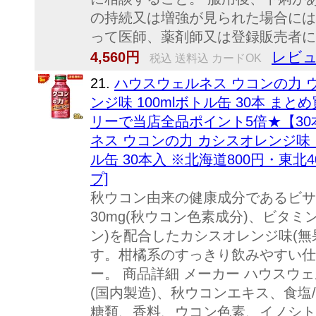
の持続又は増強が見られた場合には
って医師、薬剤師又は登録販売者に相
レビュ
4,560円
税込 送料込 カードOK
21.
ハウスウェルネス ウコンの力 
ンジ味 100mlボトル缶 30本 ま
リーで当店全品ポイント5倍★【3
ネス ウコンの力 カシスオレンジ味 
ル缶 30本入 ※北海道800円・東北
プ]
秋ウコン由来の健康成分であるビサク
30mg(秋ウコン色素成分)、ビタミン
ン)を配合したカシスオレンジ味(無
す。柑橘系のすっきり飲みやすい仕
ー。 商品詳細 メーカー ハウスウ
(国内製造)、秋ウコンエキス、食塩
糖類、香料、ウコン色素、イノシト