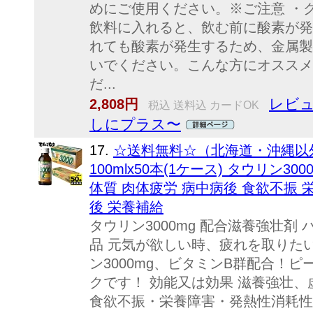
めにご使用ください。※ご注意 ・
飲料に入れると、飲む前に酸素が発
れても酸素が発生するため、金属製
いでください。こんな方にオススメ
だ...
レビュ
2,808円
税込 送料込 カードOK
しにプラス〜
17.
☆送料無料☆（北海道・沖縄以外
100mlx50本(1ケース) タウリン3
体質 肉体疲労 病中病後 食欲不振 
後 栄養補給
タウリン3000mg 配合滋養強壮剤
品 元気が欲しい時、疲れを取りた
ン3000mg、ビタミンB群配合！
クです！ 効能又は効果 滋養強壮
食欲不振・栄養障害・発熱性消耗性