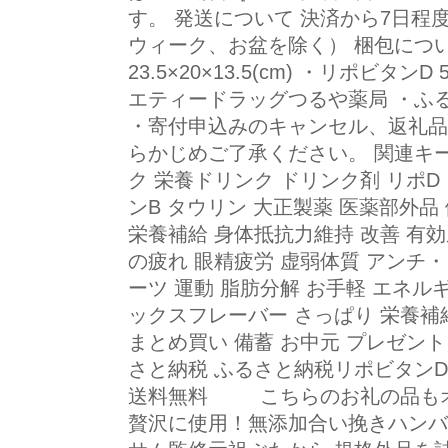
す。 発送について 決済から7日
ウィーク、お盆を除く） 梱包につい
23.5×20×13.5(cm) ・リポビタンD
エティードラッグつるや薬局 ・ふ
・寄付申込みのキャンセル、返礼品
らかじめご了承ください。 関連キー
ク 栄養ドリンク ドリンク剤 リポD
ンB タウリン 大正製薬 医薬部外品 
栄養補給 身体抵抗力維持 改善 有効
の疲れ 眼精疲労 虚弱体質 アンチ
ーツ 運動 脂肪分解 お手軽 エネル
ックスフレーバー さっぱり 栄養補給
まとめ買い 備蓄 お中元 プレゼント
さと納税 ふるさと納税リポビタンD
送料無料 こちらのお礼の品もオ
贅沢に使用！無添加合い挽きハンバ