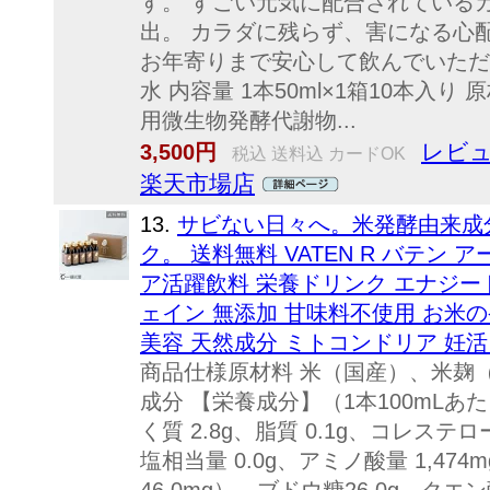
す。 すごい元気に配合されている
出。 カラダに残らず、害になる心
お年寄りまで安心して飲んでいただけ
水 内容量 1本50ml×1箱10本入
用微生物発酵代謝物...
レビュ
3,500円
税込 送料込 カードOK
楽天市場店
13.
サビない日々へ。米発酵由来成分
ク。 送料無料 VATEN R バテン ア
ア活躍飲料 栄養ドリンク エナジー
ェイン 無添加 甘味料不使用 お米の
美容 天然成分 ミトコンドリア 妊活
商品仕様原材料 米（国産）、米麹
成分 【栄養成分】（1本100mLあたり
く質 2.8g、脂質 0.1g、コレステロー
塩相当量 0.0g、アミノ酸量 1,47