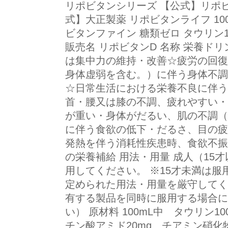
リポビタンシリーズ 【公式】リポビタン
式】大正製薬 リポビタンライフ 100
ビタンファイン 糖類ゼロ タウリン100
販売名 リポビタンD 名称 栄養ドリ
は集中力の維持・改善☆疲労の回復
身体虚弱を含む。）に伴う身体不調
☆日常生活における栄養不良に伴う
首・腰又は膝の不調、疲れやすい・
が重い・身体がだるい、肌の不調（
に伴う食欲の低下・だるさ、目の疲
発熱を伴う消耗性疾患時、食欲不振
の栄養補給 用法・用量 成人（15才
用してください。 ※15才未満は服
定められた用法・用量を厳守してく
有する製品を同時に服用する場合に
い） 原材料 100mL中 タウリン1
チン酸アミド20mg、チアミン硝化