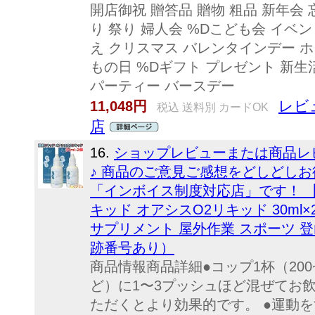
開店御祝 贈答品 贈物 粗品 新年会 
り 祭り 婦人会 %Dこども会 イベン
え クリスマス バレンタインデー ホ
もの日 %Dギフト プレゼント 新生
パーティー バースデー
レビ
11,048円
税込 送料別 カードOK
店
16.
ショップレビューまたは商品レ
♪ 商品のご意見ご感想をどしどしお待
「インボイス制度対応店」です！ 
キッド オアシスO2リキッド 30ml
サプリメント 屋外作業 スポーツ 
跡番号あり）
商品情報商品詳細●コップ1杯（200
ど）に1〜3プッシュほど混ぜてお
ただくとより効果的です。 ●運動