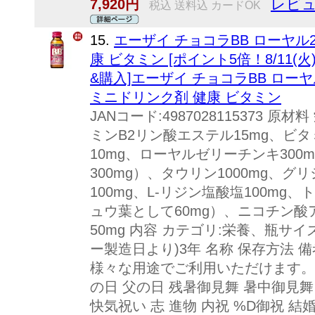
レビュ
7,920円
税込 送料込 カードOK
15.
エーザイ チョコラBB ローヤル2 
康 ビタミン [ポイント5倍！8/11
&購入]エーザイ チョコラBB ローヤル
ミニドリンク剤 健康 ビタミン
JANコード:4987028115373 原材
ミンB2リン酸エステル15mg、ビタミ
10mg、ローヤルゼリーチンキ300
300mg）、タウリン1000mg、グ
100mg、L-リジン塩酸塩100mg、
ュウ葉として60mg）、ニコチン酸
50mg 内容 カテゴリ:栄養、瓶サイズ:
ー製造日より)3年 名称 保存方法 
様々な用途でご利用いただけます。 
の日 父の日 残暑御見舞 暑中御見舞
快気祝い 志 進物 内祝 %D御祝 結