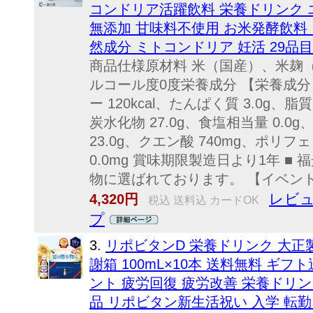
コンドリア活躍飲料 栄養ドリンク 
無添加 甘味料不使用 お米発酵飲料 
然成分 ミトコンドリア 妊活 29品
商品仕様原材料 米（国産）、米麹（
ルコール度0度栄養成分 【栄養成分】
ー 120kcal、たんぱく質 3.0g、脂
炭水化物 27.0g、食塩相当量 0.0g
23.0g、クエン酸 740mg、ポリフ
0.0mg 賞味期限製造日より1年 ■
物に選ばれております。 【イベント、
レビュ
4,320円
税込 送料込 カードOK
プ
3.
リポビタンD 栄養ドリンク 大正
謝箱 100mL×10本 送料無料 ギフ
ント 疲労回復 疲労改善 栄養ドリン
品 リポビタン新生活祝い 入学 転勤