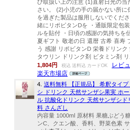
び取扱い上の注意 (1)直射日光の
さい。 (2)小児の手の届かない所に
を過ぎた製品は服用しないでくださ
緒にリポビタンDを ・通販限定包装
ルを貼付 ・日頃の感謝の気持ちを伝
夏ギフト 敬老の日 還暦 古希 喜寿
う 感謝 リポビタンD 栄養ドリンク
タウリン ドリンク剤 ビタミン剤 
レビュ
1,804円
税込 送料込 カードOK
楽天市場店
4.
送料無料 【正規品】 希釈タイプ A
シ ドリンク 天然サンザシ果実 ホーソ
ル 抗酸化ドリンク 天然サンザシド
料 さんざし
内容量 1000ml 原材料 果糖ぶ
ンC、クエン酸、香料、野菜色素 