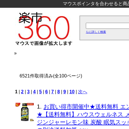
マウスポインタを合わせると商
らに詳しく検索
»
6521件取得済み(全100ページ)
1
|
2
|
3
|
4
|
5
|
6
|
7
|
8
|
9
|
10
|
次へ
1.
お買い得市開催中★送料無料 エ
★【送料無料】ハウスウェルネス メガ
ジンジャーレモン味 炭酸 眠気スッキ