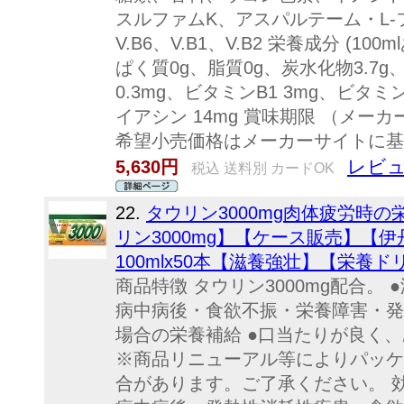
スルファムK、アスパルテーム・L-
V.B6、V.B1、V.B2 栄養成分 (10
ぱく質0g、脂質0g、炭水化物3.7g、
0.3mg、ビタミンB1 3mg、ビタミン
イアシン 14mg 賞味期限 （メー
希望小売価格はメーカーサイトに基
レビュ
5,630円
税込 送料別 カードOK
22.
タウリン3000mg肉体疲労時
リン3000mg】【ケース販売】【
100mlx50本【滋養強壮】【栄養
商品特徴 タウリン3000mg配合。
病中病後・食欲不振・栄養障害・発
場合の栄養補給 ●口当たりが良く、
※商品リニューアル等によりパッケ
合があります。ご了承ください。 