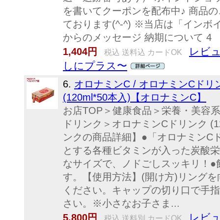
を書いてクーポンを配布中♪ 商品
ております(^-^) ※当店は「イン
からのメッセージ 納期について 4
レビュ
1,404円
税込 送料込 カードOK
しにプラス〜
6.
オロナミンC / オロナミンCド
(120ml*50本入)【オロナミンC】
お店TOP＞健康食品＞栄養・美容
ドリンク＞オロナミンCドリンク (12
ンクの商品詳細】●「オロナミンC
とする各種ビタミンが入った炭酸栄養
なサイズで、ノドごしスッキリ！●
す。【使用方法】(開け方)リング
ください。キャップの切り口で手指
さい。※小さなお子さま...
レビュ
5,800円
税込 送料別 カードOK