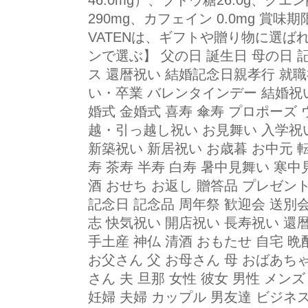
46.0mg）、ブドウ糖26.0g、クエ
290mg、カフェイン 0.0mg 賞味
VATENは、ギフトや贈り物に選ば
ンで選ぶ】 父の日 誕生日 母の日 
ス 還暦祝い 結婚記念日親孝行 就職
い・卒業 バレンタインデー 結婚祝い
婚式 金婚式 喜寿 傘寿 プロポーズ 
越・引っ越し祝い お見舞い 入学祝い
新築祝い 新居祝い お歳暮 お中元 
寿 茶寿 半寿 白寿 暑中見舞い 寒
酒 おせち お返し 贈答品 プレゼン
記念日 記念品 周年祭 歓迎会 送別会
志 快気祝い 開店祝い 長寿祝い 還
手土産 神仏 清酒 おもたせ 自宅 
お父さん 父 お母さん 母 おばあちゃ
さん 夫 旦那 女性 彼女 男性 メンズ
妊婦 夫婦 カップル 男友達 ビジネ