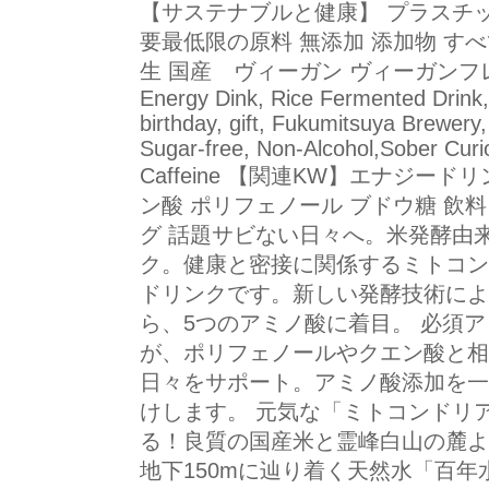
【サステナブルと健康】 プラスチッ
要最低限の原料 無添加 添加物 す
生 国産 ヴィーガン ヴィーガンフレ
Energy Dink, Rice Fermented Drink, 
birthday, gift, Fukumitsuya Brewer
Sugar-free, Non-Alcohol,Sober Cur
Caffeine 【関連KW】エナジー
ン酸 ポリフェノール ブドウ糖 飲料
グ 話題サビない日々へ。米発酵由来
ク。健康と密接に関係するミトコン
ドリンクです。新しい発酵技術によ
ら、5つのアミノ酸に着目。 必須
が、ポリフェノールやクエン酸と相
日々をサポート。アミノ酸添加を一
けします。 元気な「ミトコンドリ
る！良質の国産米と霊峰白山の麓よ
地下150mに辿り着く天然水「百年