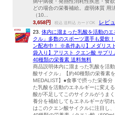
病中病後・発熱性消耗性疾患・食欲
どの場合の栄養補給。虚弱体質 用法 
（10...
レビュ
3,658円
税込 送料込 カードOK
23.
体内に溜まった乳酸を活動のエ
クル」多数のスポーツ選手も愛飲！ 【
ン配布中！ ※条件あり】メダリスト 【
袋入り】アリスト クエン酸 サプリ
40種類の栄養素 送料無料
商品説明体内に溜まった乳酸を活動
酸サイクル」【約40種類の栄養素
MEDALIST】●食事で摂った栄
た乳酸を活動のエネルギーに変える
酸が不足してこのサイクルがうまく
養分を補給してもエネルギーが切れて
はこのクエン酸サイクルに注目し、