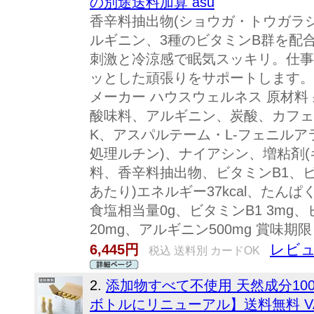
の別途送料加算 asu
香辛料抽出物(ショウガ・トウガラ
ルギニン、3種のビタミンB群を配
刺激と冷涼感で眠気スッキリ。仕事
ッとした頑張りをサポートします。
メーカー ハウスウェルネス 原材料
酸味料、アルギニン、炭酸、カフェ
K、アスパルテーム・L-フェニルア
処理ルチン)、ナイアシン、増粘剤(
料、香辛料抽出物、ビタミンB1、ビタミ
あたり)エネルギー37kcal、たんぱく
食塩相当量0g、ビタミンB1 3mg、
20mg、アルギニン500mg 賞味期
レビュ
6,445円
税込 送料別 カードOK
2.
添加物すべて不使用 天然成分10
ボトルにリニューアル】送料無料 VATE