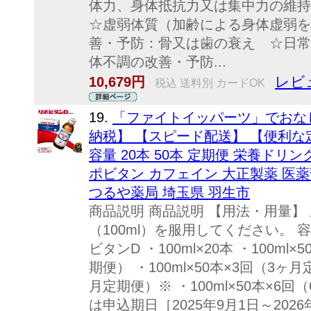
体力、身体抵抗力又は集中力の維
☆虚弱体質（加齢による身体虚弱を
善・予防：骨又は歯の衰え ☆日常
体不調の改善・予防...
レビ
10,679円
税込 送料別 カードOK
19.
「ファイトイッパーツ」でおな
納税】 【スピード配送】 【便利な
容量 20本 50本 定期便 栄養ドリン
ポビタン カフェイン 大正製薬 医薬
つるや薬局 埼玉県 羽生市
商品説明 商品説明 【用法・用量】 
（100ml）を服用してください。
ビタンD ・100ml×20本 ・100ml×
期便） ・100ml×50本×3回（3ヶ月
月定期便）※ ・100ml×50本×6
は申込期日［2025年9月1日～202