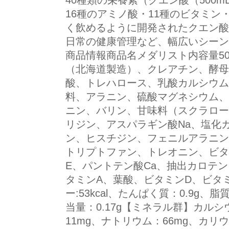
40種類の栄養素（クエン酸（500m
16種のアミノ酸・11種のビタミン
く飲めるように開発されたクエン酸
日常の健康管理など、幅広いシーン
商品情報商品名メダリスト内容量50
（北海道製造）、クレアチン、酵母
酸、トレハロース、乳酸カルシウム
料、アラニン、硫酸マグネシウム、
ニン、バリン、甘味料（スクラロー
リジン、アスパラギン酸Na、塩化
ン、ヒスチジン、フェニルアラニン
トリプトファン、トレオニン、ビタ
E、パントテン酸Ca、抽出カロテン
タミンA、葉酸、ビタミンD、ビタミ
ー:53kcal、たんぱく質：0.9g、
当量：0.17g【ミネラル群】カルシ
11mg、ナトリウム：66mg、カリウ