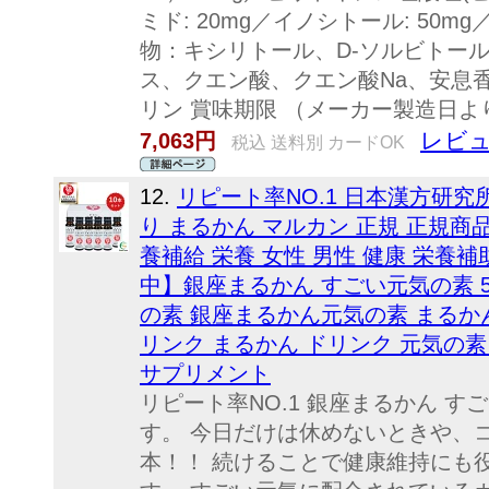
ミド: 20mg／イノシトール: 50m
物：キシリトール、D-ソルビトー
ス、クエン酸、クエン酸Na、安息
リン 賞味期限 （メーカー製造日よ
レビュ
7,063円
税込 送料別 カードOK
12.
リピート率NO.1 日本漢方研究
り まるかん マルカン 正規 正規商
養補給 栄養 女性 男性 健康 栄養
中】銀座まるかん すごい元気の素 50
の素 銀座まるかん元気の素 まるか
リンク まるかん ドリンク 元気の素
サプリメント
リピート率NO.1 銀座まるかん すご
す。 今日だけは休めないときや、
本！！ 続けることで健康維持にも