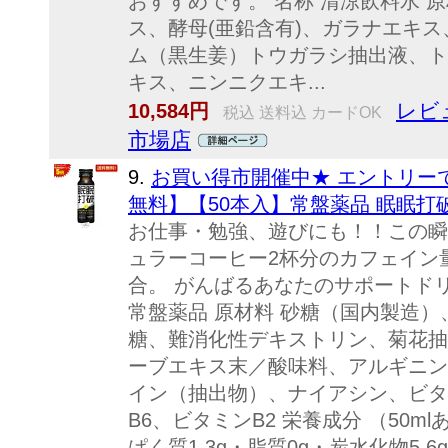
おすすめです。 名称 清涼飲料水 
ス、酵母(亜鉛含有)、ガラナエキ
ム（黒生姜）トウガラシ抽出液、ト
キス、ニンニクエキ...
レビ
10,584円
税込 送料込 カードOK
市場店
9.
お買い得市開催中★ エントリー
無料】【50本入】常盤薬品 眠眠打破 
お仕事・勉強、遊びにも！！この瞬
ュラーコーヒー2杯分のカフェイン
合。 がんばるあなたのサポートドリ
常盤薬品 原材料 砂糖（国内製造
糖、難消化性デキストリン、菊花抽
ーブエキス末／酸味料、アルギニン
イン（抽出物）、ナイアシン、ビタ
B6、ビタミンB2 栄養成分 （50mlあ
ぱく質1.3g・脂質0g・炭水化物5.