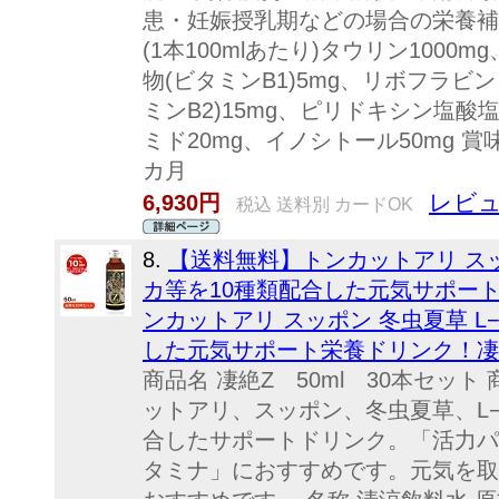
患・妊娠授乳期などの場合の栄養補給
(1本100mlあたり)タウリン1000
物(ビタミンB1)5mg、リボフラビ
ミンB2)15mg、ピリドキシン塩酸塩
ミド20mg、イノシトール50mg 
カ月
レビュ
6,930円
税込 送料別 カードOK
8.
【送料無料】トンカットアリ スッ
カ等を10種類配合した元気サポー
ンカットアリ スッポン 冬虫夏草 L
した元気サポート栄養ドリンク！凄
商品名 凄絶Z 50ml 30本セッ
ットアリ、スッポン、冬虫夏草、L
合したサポートドリンク。「活力パ
タミナ」におすすめです。元気を取