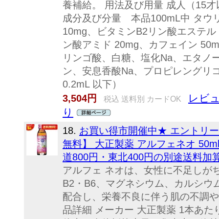
養補給。 用法及び用量 成人（15才
成分及び分量 本品100mL中 タウリ
10mg、ビタミンB2リン酸エステル 
ン酸アミド 20mg、カフェイン 50m
リンゴ酸、白糖、塩化Na、エタノ
ン、安息香酸Na、プロピレングリ
0.2mL 以下）
レビュ
3,504円
税込 送料別 カードOK
り
18.
お買い得市開催中★ エントリ
無料】 大正製薬 アルフェネオ 50ml瓶
道800円・東北400円の別途送料加
アルフェ ネオは、女性に不足しが
B2・B6、マグネシウム、カルシ
配合し、栄養不良に伴う肌の不調や
品詳細 メーカー 大正製薬 1本あたり(