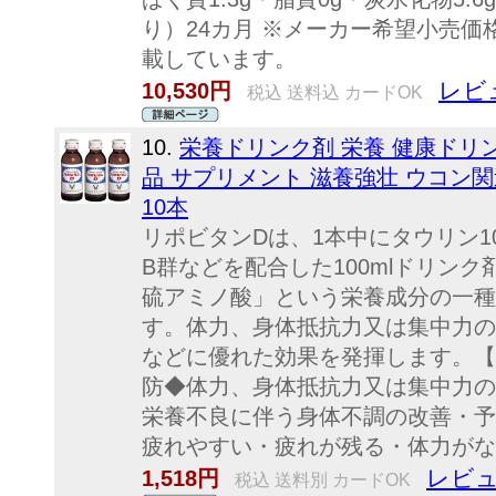
り）24カ月 ※メーカー希望小売
載しています。
レビ
10,530円
税込 送料込 カードOK
10.
栄養ドリンク剤 栄養 健康ドリン
品 サプリメント 滋養強壮 ウコン関連
10本
リポビタンDは、1本中にタウリン1
B群などを配合した100mlドリン
硫アミノ酸」という栄養成分の一種
す。体力、身体抵抗力又は集中力の
などに優れた効果を発揮します。【
防◆体力、身体抵抗力又は集中力の
栄養不良に伴う身体不調の改善・予
疲れやすい・疲れが残る・体力がない
レビュ
1,518円
税込 送料別 カードOK