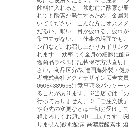
めにご使用ください。※ご注意 ・
飲料に入れると、飲む前に酸素が発
れても酸素が発生するため、金属製
いでください。こんな方にオススメ
だるい、眠い、目が疲れる、疲れが
集中力がない。・仕事の場面でも…
ン前など。お召し上がり方ドリンク
れます。 効率よく全身の細胞に酸素
途商品ラベルに記載保存方法直射日
さい。商品区分/製造国海外製・健
者株式会社アクアデザイン広告文責
05054389598注意事項※パッ
ることがあります。※当店では「の
行っておりません。※「ご注文後」
や宛先の変更などは一切お受けして
程よろしくお願い申し上げます。関
りません)飲む酸素 高濃度酸素水 