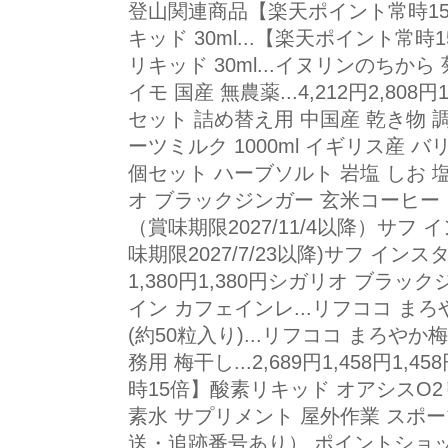
登山関連商品【楽天ポイント常時15
キッド 30ml...【楽天ポイント常
リキッド 30ml...イヌリンのちから
イモ 国産 無農薬...4,212円2,808
セット 詰め替え用 中国産 乾き物 
ーツミルク 1000ml イギリス産 バリ
個セット ハーブソルト 岩塩 しお 塩...
オ ブラックジンガー 玄米コーヒー 
（賞味期限2027/11/4以降）サフ 
味期限2027/7/23以降)サフ インスタ
1,380円1,380円シガリオ ブラ
イン カフェインレ...リフココ まろ
(約50粒入り)...リフココ まろやか
務用 梅干し...2,689円1,458円
時15倍】酸素リキッド オアシスO2リ
素水 サプリメント 屋外作業 スポ
送・追跡番号あり） ポイントショ