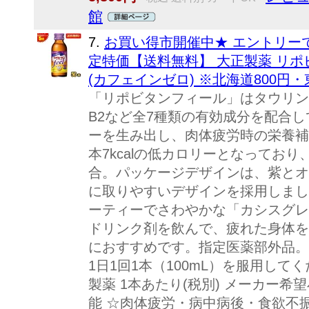
館
7.
お買い得市開催中★ エントリー
定特価【送料無料】 大正製薬 リポビタ
(カフェインゼロ) ※北海道800円
「リポビタンフィール」はタウリン
B2など全7種類の有効成分を配合
ーを生み出し、肉体疲労時の栄養補
本7kcalの低カロリーとなってお
合。パッケージデザインは、紫とオ
に取りやすいデザインを採用しまし
ーティーでさわやかな「カシスグレ
ドリンク剤を飲んで、疲れた身体を
におすすめです。指定医薬部外品。用
1日1回1本（100mL）を服用して
製薬 1本あたり(税別) メーカー希望
能 ☆肉体疲労・病中病後・食欲不