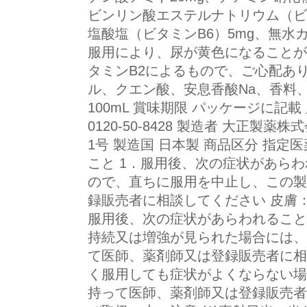
ビンリン酸エステルナトリウム（ビ
塩酸塩（ビタミンB6）5mg、無水カ
服用により、尿が黄色になることが
タミンB2によるもので、ご心配あり
ル、クエン酸、安息香酸Na、香料
100mL 賞味期限 パッケージに記
0120-50-8428 製造者 大正製
1号 製造国 日本製 商品区分 指定
こと 1．服用後、次の症状があら
ので、直ちに服用を中止し、この製
録販売者に相談してください 皮膚
服用後、次の症状があらわれること
持続又は増強が見られた場合には、
て医師、薬剤師又は登録販売者に相
く服用しても症状がよくならない場
持って医師、薬剤師又は登録販売者