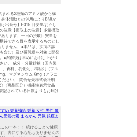
に含まれる3種類のアミノ酸から構
身体活動との併用によりBMIが
番号】E315 目安量/お召し
上の注意【摂取上の注意】多量摂取
があります。一日の摂取目安量を
が期待できる旨を表示するものとし
ありません。●本品は、疾病の診
者も含む）及び授乳婦を対象に開発
。●溶解後は早めにお召し上がり
さい。 成分・分量砂糖（国内製
）、香料、乳化剤、増粘剤（プル
23mg、マグネシウム 6mg（アラニ
てください。 問合せ先株式会社明
ク区分（商品区分）機能性表示食品
っては、表記されている日数よりもお届け
すめ 栄養補給 栄養 女性 男性 健
ん元気の素 まるかん 元気 銀座ま
きにこの一本！！ 続けることで健康
らず、害になる心配もありませんの