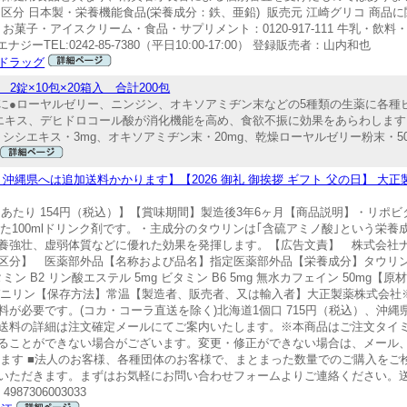
分 日本製・栄養機能食品(栄養成分：鉄、亜鉛) 販売元 江崎グリコ 商品に
お菓子・アイスクリーム・食品・サプリメント：0120-917-111 牛乳・飲料・デザ
ジーTEL:0242-85-7380（平日10:00-17:00） 登録販売者：山内和也
ドラッグ
錠×10包×20箱入 合計200包
に●ローヤルゼリー、ニンジン、オキソアミヂン末などの5種類の生薬に各種
エキス、デヒドロコール酸が消化機能を高め、食欲不振に効果をあらわします
、トシシエキス・3mg、オキソアミヂン末・20mg、乾燥ローヤルゼリー粉末・50
・沖縄県へは追加送料かかります】【2026 御礼 御挨拶 ギフト 父の日】 大正製薬 
あたり 154円（税込）】【賞味期間】製造後3年6ヶ月【商品説明】・リポビ
した100mlドリンク剤です。・主成分のタウリンは｢含硫アミノ酸｣という栄
壮、虚弱体質などに優れた効果を発揮します。【広告文責】 株式会社ナカヱ 0
】 医薬部外品【名称および品名】指定医薬部外品【栄養成分】タウリン 1000
ビタミン B2 リン酸エステル 5mg ビタミン B6 5mg 無水カフェイン 50m
バニリン【保存方法】常温【製造者、販売者、又は輸入者】大正製薬株式会社※
必要です。(コカ・コーラ直送を除く)北海道1個口 715円（税込）、沖縄県1
送料の詳細は注文確定メールにてご案内いたします。※本商品はご注文タイ
ることができない場合がございます。変更・修正ができない場合は、メール
ります ■法人のお客様、各種団体のお客様で、まとまった数量でのご購入を
いただきます。まずはお気軽にお問い合わせフォームよりご連絡ください。送
7306003033