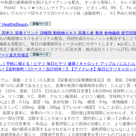
や粘膜の健康維持を助けるナイアシンを配合。 すっきり美味しく、キレイ速攻※
oint2 キレイ★うれしいナイアシンのほか、ビタミンB1、B6、C、Fe（鉄
わいでカロリー50％オフ※2のマスカット味（炭酸飲料）。 ※1 早めに対処
 Health&Beauty
L 30本入 栄養ドリンク 18種類 動植物エキス 高麗人参 養身 食物繊維 疲労回
類もの動植物エキスをオリジナル配合。持続性成分カルノシンを配合すること
繊維を高配合し、毎日の健康維持をトータル的にサポートします。●お召し上
 販売元：株式会社エックスワン広告文責：株式会社ストリーム(TEL:050-888
マート楽天市場店
軽に補える！ビテツ 毎日ビテツ 健康 / キャロット アップル / にんじん りん
ポン!【送料無料！1ケース！合計60本！】【アイクレオ】毎日ビテツキャロット＆アッ
ウム・葉酸・ビタミンCも配合 【栄養成分(栄養機能食品)】 鉄、亜鉛 【保
に保つのに必要であるとともに、皮膚や粘膜の健康維持を助け、たんぱく質・
10％、亜鉛：113％ 【1日あたりの摂取目安量】1本(100ml) 原材料 に
a、リンゴ酸、V.C、香料、グルコン酸亜鉛、ピロリン酸鉄、甘味料(ステビア
たんぱく質：0.11g、脂質：0g、炭水化物：11.8g、-糖質：9.6g、-食物繊維：2.
、ビタミンC：100mg、葉酸：240μg 【アレルギー物質】 りんご お召し上がり方
、副菜を基本に、食事のバランスを。 ・開封後は賞味期限にかかわらず、す
料の一部が浮遊、沈殿することがありますので、開封前によく振ってお飲みく
する上での注意事項 ・本品は、多量摂取により疫病が治癒したり、より健康が
過ぎは、銅の吸収を阻害するおそれがありますので、過剰摂取にならないよう
定保健用食品と異なり、消費者庁長官による個別審査を受けたものではありま