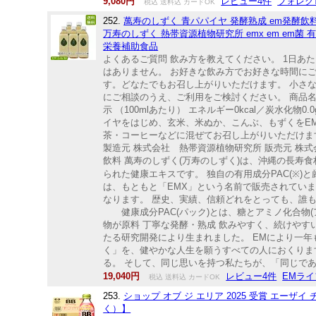
9,080円
レビュー4件
フォレグ
税込 送料込 カードOK
252.
萬寿のしずく 青パパイヤ 発酵熟成 em発酵飲料 E
万寿のしずく 熱帯資源植物研究所 emx em em菌
栄養補助食品
よくあるご質問 飲み方を教えてください。 1日あた
はありません。 お好きな飲み方でお好きな時間に
す。どなたでもお召し上がりいただけます。 小さ
にご相談のうえ、ご利用をご検討ください。 商品名 
示 （100mlあたり） エネルギー0kcal／炭水化物0
イヤをはじめ、玄米、米ぬか、こんぶ、もずくをEM
茶・コーヒーなどに混ぜてお召し上がりいただけます
製造元 株式会社 熱帯資源植物研究所 販売元 株式
飲料 萬寿のしずく(万寿のしずく)は、沖縄の長寿
られた健康エキスです。 独自の有用成分PAC(※
は、もともと「EMX」という名前で販売されてい
なります。 歴史、実績、信頼どれをとっても、誰もが認めるEM発酵飲
健康成分PAC(パック)とは、糖とアミノ化合物(
物が原料 丁寧な発酵・熟成 飲みやすく、続けやす
たる研究開発により生まれました。 EMにより一
く」を、健やかな人生を願うすべての人におくりま
る。 そして、同じ思いを持つ私たちが、「同じで
19,040円
レビュー4件
EMラ
税込 送料込 カードOK
253.
ショップ オブ ジ エリア 2025 受賞 エーザ
く）】