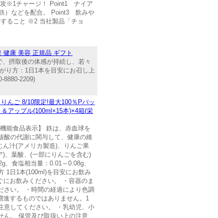
1チャージ！ Point1 ナイア
）などを配合。 Point3 飲みや
すること ※2 当社製品「チョ
復 健康 美容 正規品 ギフト
で、摂取後の体感が持続し、若々
がり方：1日1本を目安にお召し上
0-2209)
ご 8/10限定!最大100％Pバッ
プル(100ml×15本)×4箱(栄
健機能食品表示】 鉄は、赤血球を
核酸の代謝に関与して、健康の維
んじん汁(アメリカ製造)、りんご果
)、葉酸、(一部にりんごを含む)
2g、食塩相当量：0.01～0.08g、
 1日1本(100ml)を目安にお飲み
ぐにお飲みください。 ・容器のま
ださい。 ・時間の経過により色調
増進するものではありません。1
注意してください。 ・乳幼児、小
せん。 保管及び取扱い上の注意