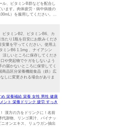
トール、ビタミンB群などを配合し
ています。肉体疲労・病中病後の
0mL）を服用してください。...
、ビタミンB2、ビタミンB6、カ
日当たり1瓶を目安にお飲みくださ
目安量を守ってください。使用上
ビタミンB6 1.1mg 、ナイアシン
を避け、涼しいところに保存してくださ
り口や突起物でケガをしないよう
手の届かないところに保管してく
産国商品区分栄養機能食品（鉄）広
は、予告なしに変更される場合がありま
。
 栄養補給 栄養 女性 男性 健康
リメント 栄養ドリンク 疲労 すっき
た！！ 漢方の力をドリンクに！名前
物発酵代謝物、リンゴ果汁、パイナッ
ピニオンエキス、リュウガン抽出