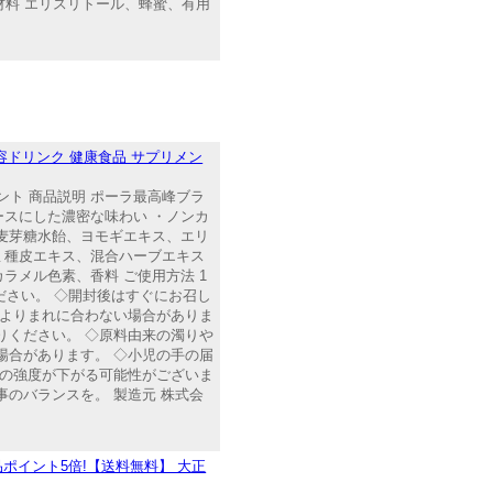
 原材料 エリスリトール、蜂蜜、有用
ラ 美容ドリンク 健康食品 サプリメン
プリメント 商品説明 ポーラ最高峰ブラ
ースにした濃密な味わい ・ノンカ
元麦芽糖水飴、ヨモギエキス、エリ
ミ種皮エキス、混合ハーブエキス
メル色素、香料 ご使用方法 1
ださい。 ◇開封後はすぐにお召し
によりまれに合わない場合がありま
りください。 ◇原料由来の濁りや
場合があります。 ◇小児の手の届
箱の強度が下がる可能性がございま
のバランスを。 製造元 株式会
品ポイント5倍!【送料無料】 大正