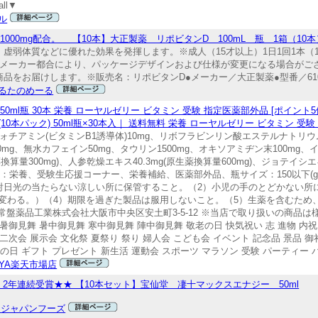
ll▼
ル
00mg配合。 【10本】大正製薬 リポビタンD 100mL 瓶 1箱（10本
虚弱体質などに優れた効果を発揮します。※成人（15才以上）1日1回1本（1
部外品※メーカー都合により、パッケージデザインおよび仕様が変更になる場合が
をお届けします。※販売名：リポビタンD●メーカー／大正製薬●型番／610438●
るたのめーる
0ml瓶 30本 栄養 ローヤルゼリー ビタミン 受験 指定医薬部外品 [ポイント5倍
0本パック) 50ml瓶×30本入｜ 送料無料 栄養 ローヤルゼリー ビタミン 受
分 ベンフォチアミン(ビタミンB1誘導体)10mg、リボフラビンリン酸エステルナトリウ
0mg、無水カフェイン50mg、タウリン1500mg、オキソアミヂン末100mg、
算量300mg)、人参乾燥エキス40.3mg(原生薬換算量600mg)、ジョテイシエキ
ゴリ：栄養、受験生応援コーナー、栄養補給、医薬部外品、瓶サイズ：150以下(g,m
1）直射日光の当たらない涼しい所に保管すること。（2）小児の手のとどかない
変わる。）（4）期限を過ぎた製品は服用しないこと。（5）生薬を含むため
常盤薬品工業株式会社大阪市中央区安土町3-5-12 ※当店で取り扱いの商品
残暑御見舞 暑中御見舞 寒中御見舞 陣中御見舞 敬老の日 快気祝い 志 進物 内祝
 二次会 展示会 文化祭 夏祭り 祭り 婦人会 こども会 イベント 記念品 景品 御
の日 ギフト プレゼント 新生活 運動会 スポーツ マラソン 受験 パーティー 
OYA楽天市場店
9 2年連続受賞★★ 【10本セット】宝仙堂 凄十マックスエナジー 50ml
 ジャパンフーズ