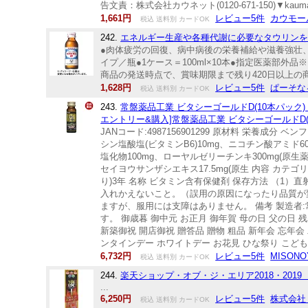
告文責：株式会社カウネット(0120-671-150)▼kauma
1,661円
レビュー5件
カウモー
税込 送料別 カードOK
242.
エネルギー生産や各種代謝に必要なタウリンを10
●肉体疲労の回復、病中病後の栄養補給や滋養強壮、
イプ／瓶●1ケース＝100ml×10本●指定医薬
商品の発送時点で、賞味期限まで残り420日以上の商品
1,628円
レビュー5件
ぱーそな
税込 送料別 カードOK
243.
常盤薬品工業 ビタシーゴールドD(10本パック) 5
エントリー&購入]常盤薬品工業 ビタシーゴールドD(1
JANコード:4987156901299 原材料 栄養成
シン塩酸塩(ビタミンB6)10mg、ニコチン酸アミド6
塩化物100mg、ローヤルゼリーチンキ300mg(原生薬換
セイヨウサンザシエキス17.5mg(原生 内容 カテ
り)3年 名称 ビタミン含有保健剤 保存方法 （
入れかえないこと。（誤用の原因になったり品質が
ますが、服用には支障はありません。 備考 製造者:
す。 御歳暮 御中元 お正月 御年賀 母の日 父の日 
新築御祝 開店御祝 贈答品 贈物 粗品 新年会 忘年会
ンタインデー ホワイトデー お花見 ひな祭り こども
6,732円
レビュー5件
MISON
税込 送料別 カードOK
244.
楽天ショップ・オブ・ジ・エリア2018・201
...
6,250円
レビュー5件
株式会社
税込 送料別 カードOK