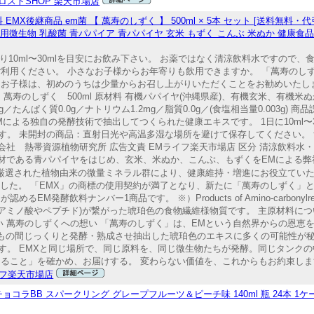
ロストSHOP 楽天市場店
MX後継商品 em菌 【 萬寿のしずく 】 500ml × 5本 セット [送料無料・
 有用微生物 乳酸菌 青パパイア 青パパイヤ 玄米 もずく こんぶ 米ぬか 健康食
り10ml〜30mlを目安にお飲み下さい。 お薬ではなく清涼飲料水ですので
ご利用ください。 小さなお子様からお年寄りも飲用できますか。 「萬寿のし
なお子様は、初めのうちは少量からお召し上がりいただくことをお勧めいたし
萬寿のしずく 500ml 原材料 有機パパイヤ(沖縄県産)、有機玄米、有機米
.0g／たんぱく質0.0g／ナトリウム1.2mg／脂質0.0g／(食塩相当量0.003g)
による独自の発酵技術で抽出してつくられた健康エキスです。 1日に10ml〜
。 未開封の商品：直射日光や高温多湿な場所を避けて保存してください。 飲
会社 熱帯資源植物研究所 広告文責 EMライフ楽天市場店 区分 清涼飲料水
食材である青パパイヤをはじめ、玄米、米ぬか、こんぶ、もずくをEMによる
)と厳選された植物由来の微量ミネラル群により、健康維持・増進にお役立てい
ました。 「EMX」の商標の使用契約が満了となり、新たに「萬寿のしずく」
料ナンバー1商品です。 ※）Products of Amino-carbonylreaction 
アミノ酸やペプチド)が繋がった琥珀色の食物繊維様物質です。 主原材料に
い 萬寿のしずくへの想い 「萬寿のしずく」は、EMという自然界からの恩恵
年もの間じっくりと発酵・熟成させ抽出した琥珀色のエキスに多くの可能性が秘
す。 EMXと同じ場所で、同じ原料を、同じ微生物たちが発酵。同じタンク
あること」を確かめ、お届けする。 変わらない価値を、これからもお約束しま
イフ楽天市場店
イ チョコラBB スパークリング グレープフルーツ＆ピーチ味 140ml 瓶 24本 