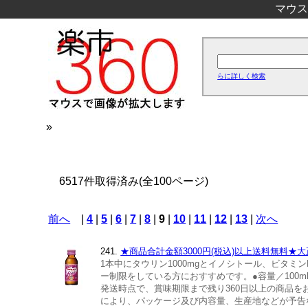
マウス
らに詳しく検索
»
6517件取得済み(全100ページ)
前へ
|
4
|
5
|
6
|
7
|
8
|
9
|
10
|
11
|
12
|
13
|
次へ
241.
★商品合計金額3000円(税込)以上送料無料★大正
1本中にタウリン1000mgとイノシトール、ビタミ
ー制限をしている方におすすめです。●容量／100
発送時点で、賞味期限まで残り360日以上の商品をお届
により、パッケージ及び内容量、生産地などが予告