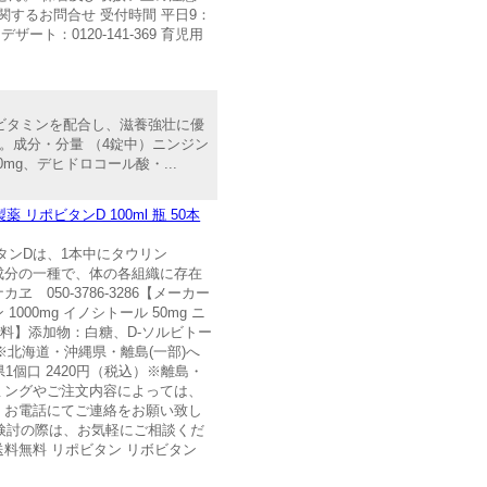
関するお問合せ 受付時間 平日9：
ート：0120-141-369 育児用
ビタミンを配合し、滋養強壮に優
。成分・分量 （4錠中）ニンジン
mg、デヒドロコール酸・...
リポビタンD 100ml 瓶 50本
タンDは、1本中にタウリン
養成分の一種で、体の各組織に存在
50-3786-3286【メーカー
mg イノシトール 50mg ニ
g【原材料】添加物：白糖、D-ソルビトー
北海道・沖縄県・離島(一部)へ
個口 2420円（税込）※離島・
ミングやご注文内容によっては、
、お電話にてご連絡をお願い致し
ご検討の際は、お気軽にご相談くだ
料無料 リポビタン リボビタン