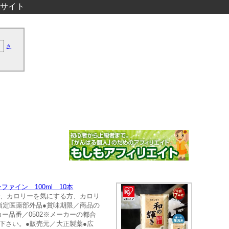
サイト
さ
ファイン 100ml 10本
ので、カロリーを気にする方、カロリ
／指定医薬部外品●賞味期限／商品の
カー品番／0502※メーカーの都合
下さい。●販売元／大正製薬●広