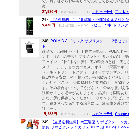
で、お子様からお年寄りまで安心して飲んでいただけます
微...
27,980円
レビュー5件
フォレグ
税込 送料込 カードOK
247.
【送料無料！】（北海道・沖縄は別途送料となります
5,470円
レビュー5件
ドリンク
税込 送料別 カードOK
248.
POLA B.A ドリンク サプリメント 【2個セット
ト
商品名 【 2個セット】【 国内正規品 】POLA ポーラ
ンド「B.A」の美容サプリメント 引きだすのは、
フェイン ・1日1本を目安に 美の瞬発力とは、美
スリトール、ショウガエキス、オリーブ果実エキス
（デキストリン、ドクダミ、セイヨウサンザシ、ロ
回1本を目安に、軽く振ってからお飲みください。 
上がりください。 ◇原材料をご参照の上、食物ア
す。その場合は中止してください。 ◇薬を服用あ
沈殿が生じる場合がありますが、品質には問題あり
かない所に保存してください。 ◇キャップとビン
す。箱を使って保管する場合には、冷蔵庫を避けて
社ポーラ
15,388円
レビュー5件
Cosme
税込 送料込 カードOK
249.
【全品送料無料】大正製薬 リポビタン ノンカフェ
製薬 リポビタン ノンカフェ 100ml瓶 100本(50