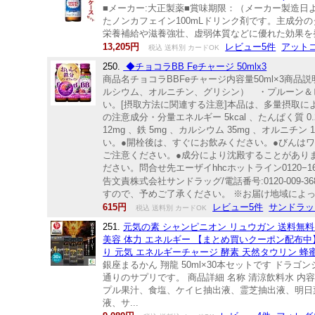
■メーカー:大正製薬■賞味期限：（メーカー製造日よ
たノンカフェイン100mLドリンク剤です。主成
栄養補給や滋養強壮、虚弱体質などに優れた効果を発揮
13,205円
レビュー5件
アット
税込 送料別 カードOK
250.
◆チョコラBB Feチャージ 50mlx3
商品名チョコラBBFeチャージ内容量50ml×3商
ルシウム、オルニチン、グリシン） ・プルーン＆ピ
い。[摂取方法に関連する注意]本品は、多量摂取
の注意成分・分量エネルギー 5kcal 、たんぱく質 0.2g
12mg 、鉄 5mg 、カルシウム 35mg 、オル
い。●開栓後は、すぐにお飲みください。●びんは
ご注意ください。●成分により沈殿することがあり
ださい。問合せ先エーザイhhcホットライン0120
告文責株式会社サンドラッグ/電話番号:0120-009-
すので、予めご了承ください。 ※お届け地域によ
615円
レビュー5件
サンドラッグ
税込 送料別 カードOK
251.
元気の素 シャンピニオン リュウガン 送料無料
美容 体力 エネルギー 【まとめ買いクーポン配布中】
り 元気 エネルギーチャージ 酵素 天然タウリン 蜂蜜
銀座まるかん 翔龍 50ml×30本セットです ドラ
通りのサプリです。 商品詳細 名称 清涼飲料水 内容量
プル果汁、食塩、ケイヒ抽出液、霊芝抽出液、明日
液、サ...