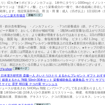
り）42カ月■リポビタンノンカフェは、1本中にタウリン1000mgとイノシ
分のタウリンは「含硫アミノ酸」という栄養成分の一種で、体の各組織に存在し
します。指定医薬部外品。用 法・用 量：成人（15才以上）1日1回1本（10
コンビニ楽天市場店
品説明・鉄分含有量5mg ・ノンカフェイン ・7つの栄養成分（鉄、ナイアシン
ーチ風味で、おいしく鉄分が補給可能 ・1瓶5Kcal目安量/お召上がり方1
により疾病が治癒したり、より健康が増進するものではありません。1日の摂取
 、脂質 0g 、炭水化物 1.7g 、食塩相当量 0.05g 、ビタミンB2 1.2mg 、
ニチン 117mg 、グリシン 20mgアレルゲン保管取扱上の注意●直射日光や高温
ワレモノです。容器への衝撃、加温・冷凍はさけてください。●キャップの切
ますが、品質には問題ありません。よく振ってからお飲みください。●小児の
−161−454メーカー／輸入元大同薬品工業株式会社発売元エーザイ株式会社原
368JAN4987028120643ブランドチョコラBB※パッケージ・デザイン等
っては、表記されている日数よりもお届けにお時間を頂く場合がございます
e-shop
 日本漢方研究所 斎藤一人 さいとうひとり まるかんプレゼント ギフト おすすめ
銀座まるかん 翔龍 50ml×30本セット 栄養補助食品 健康食品 サプリ サプ
 ケイヒ 霊芝 明日葉 クコの実 サンシュユ
ゴンジュースが改名され SHORyu 翔龍 にパワーアップして生まれ変わりまし
 1本50ml×1箱 (10本入り)×3 原材料 エリスリトール、蜂蜜、有用微生
葉抽出液、茶抽出物、デキストリン、クコの実抽出液、シソエキス、シャン