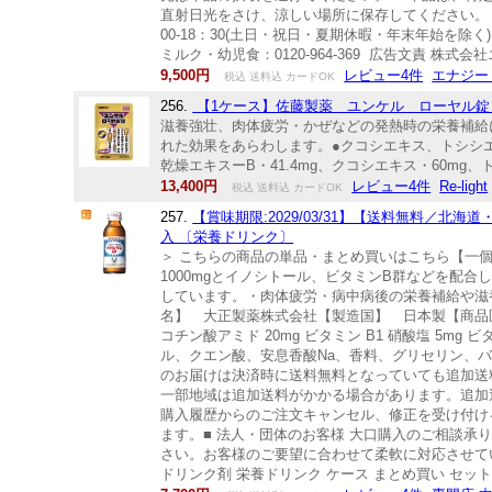
直射日光をさけ、涼しい場所に保存してください。 区
00-18：30(土日・祝日・夏期休暇・年末年始を除く) 
ミルク・幼児食：0120-964-369 広告文責 株式会社エナ
9,500円
レビュー4件
エナジー
税込 送料込 カードOK
256.
【1ケース】佐藤製薬 ユンケル ローヤル錠 2
滋養強壮、肉体疲労・かぜなどの発熱時の栄養補給
れた効果をあらわします。●クコシエキス、トシシ
乾燥エキスーB・41.4mg、クコシエキス・60mg
13,400円
レビュー4件
Re-light
税込 送料込 カードOK
257.
【賞味期限:2029/03/31】【送料無料／北海道
入 〔栄養ドリンク〕
＞ こちらの商品の単品・まとめ買いはこちら【一個
1000mgとイノシトール、ビタミンB群などを配合
しています。・肉体疲労・病中病後の栄養補給や滋養強
名】 大正製薬株式会社【製造国】 日本製【商品区分
コチン酸アミド 20mg ビタミン B1 硝酸塩 5mg 
ル、クエン酸、安息香酸Na、香料、グリセリン、
のお届けは決済時に送料無料となっていても追加送料が
一部地域は追加送料がかかる場合があります。追加
購入履歴からのご注文キャンセル、修正を受け付け
ます。■ 法人・団体のお客様 大口購入のご相談承
さい。お客様のご要望に合わせて柔軟に対応させて
ドリンク剤 栄養ドリンク ケース まとめ買い セット 498