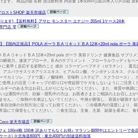
。 商品詳細 名称 清涼飲料水 内容量 1本50ml×(1箱10本入り)×10箱
ロストSHOP 楽天市場店
) 【送料無料】アサヒ モンスター エナジー 355ml 1ケース24本
専門店 雫
】【国内正規品】POLA ポーラ B.A リキッド B.A 12本×20ml pola ポー
 B.A リキッド B.A 12本×20ml pola ポーラ 美容ドリンク 健康食品 サ
美の瞬発力。速攻アプローチ。B.Aのサプリメント ・フローラルウッディをベ
しさに素早く反応する姿勢のこと 成分 コラーゲンペプチド（ゼラチン）、還
、アスパラサスリネアリスエキス、ヒアルロン酸、ケンポナシエキス、クル
ーマカミツレ、ブドウ葉）／酸味料、甘味料（ステビア、スクラロース）、カラ
ご使用上の注意 ◇キャップの切り口や突起部でケガをしないようにご注意く
レルギーのある方はお召し上がりにならないでください。 また、体質や体調
るいは通院中の方、妊娠・授乳中の方は、お医者さまとご相談の上お召し上が
ません。 ◇加熱や冷凍はしないでください。中身が膨張し、容器が破損する
は各自治体の分別方法に従ってお捨てください。 ◇冷蔵庫内の湿度により、
常温にて保管をしてください。 ◇食生活は、主食、主菜、副菜を基本に、食事
 Coco 楽天市場店
 100ml瓶 100本 訳ありでもなくお得♪ マラソン期間中はエントリーで全
本×2ケース) ※北海道800円・東北400円の別途送料加算