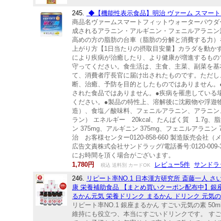
245.
◆【機能性表示食品】明治 ヴァーム スマートフ
商品名ヴァームスマートフィットウォーターパウダー
成されるアラニン・アルギニン・フェニルアラニン
高めの方の脂肪の台車（脂肪の分解と消費する力）を
上がり方【1日当たりの摂取目安量】カラダを動かす
により疾病が治癒したり、より健康が増進するもの
守ってください。食生活は、主食、主菜、副菜を基
て、消費者庁長官に届け出されたものです。ただし
断、治癒、予防を目的としたものではありません。
された食品ではありません。●疾病を罹患している
ください。●製品の特性上、溶解後に沈殿物や浮遊
造）、食塩／酸味料、フェニルアラニン、アラニン
ラン） エネルギー 20kcal、たんぱく質 1.7g、
ン 375mg、アルギニン 375mg、フェニルアラ
治 お客様センター0120‐858‐660 製造販売
広告文責株式会社サンドラッグ/電話番号:0120‐009
にお時間を頂く場合がございます。
1,780円
レビュー5件
サンドラッ
税込 送料別 カードOK
246.
リピート率NO.1 日本漢方研究所 斎藤一人 さ
康 栄養補助食品 【まとめ買いクーポン配布中】銀座ま
るかん元気 栄養ドリンク まるかん ドリンク 元気の
リピート率NO.1 銀座まるかん すごい元気の素 5
維持にも役立つ、本当にすごいドリンクです。 す