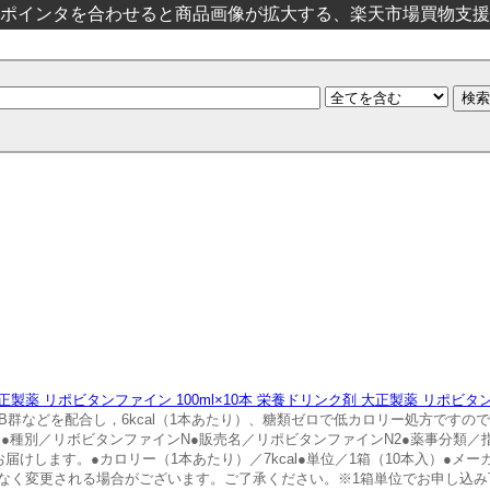
ポインタを合わせると商品画像が拡大する、楽天市場買物支援
製薬 リポビタンファイン 100ml×10本 栄養ドリンク剤 大正製薬 リポビタン
ンB群などを配合し，6kcal（1本あたり）、糖類ゼロで低カロリー処方です
ml●種別／リボビタンファインN●販売名／リポビタンファインN2●薬事分類
けします。●カロリー（1本あたり）／7kcal●単位／1箱（10本入）●メー
なく変更される場合がございます。ご了承ください。※1箱単位でお申し込み