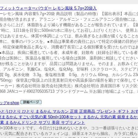
ィットウォーターパウダー レモン風味 5.7g×20袋入
レモン風味 内容量5.7g×20袋 商品説明（製品の特徴）【届出表示】本品
混合物が含まれます。アラニン・アルギニン・フェニルアラニン混合物には、
さらに上げ、体脂肪をより減らす機能があることが報告されています。【届け出
時に、1日1袋を目安に500mlの水に溶かしてお召し上げりください。 使用
ではありません。体質や体調によっては、飲み過ぎるとお腹が緩くなること
本に、食事のバランスを。●本品は事業者の責任において特定の保健の目的
、特定保健用食品と異なり、消費者庁長官による個別審査を受けたものでは
●本品は、疾病に罹患している者、未成年者、妊散布（妊婦を計画している
場合は医師に、医薬品を服用している場合は医師、薬剤師に相談してください
物が残ることがありますが、品質には問題ありません。そのまま、お飲みくだ
、アルギニン、乳酸Ca、塩化K、塩化Mg、甘味料（スクラロース、ステビア
脂質 0g、炭水化物 3.3g、食塩相当量 0.5g、カリウム 60mg、カルシウム 
ニン 750mg） 保管及び取扱上の注意直射日光や高温多湿の場所を避けて保存し
会社（メーカー）株式会社明治 販売会社(発売元）株式会社明治 原産国日本 リス
‐368 JANコード4902705035713 ブランドヴァーム ※お届け地域によ
グe-shop
いとうひとり ひとり まるかん マルカン 正規 正規商品 プレゼント ギフト おす
るかん すごい元気の素 50ml×100本セット まるかん 元気の素 銀座まるか
素 まるかんドリンク サプリ 美容 サプリメント
0ml×100本セットです。 今日だけは休めないときや、ココ一番頑張りたいと
ごい元気に配合されているカフェインは、緑茶エキスから抽出。 カラダに残