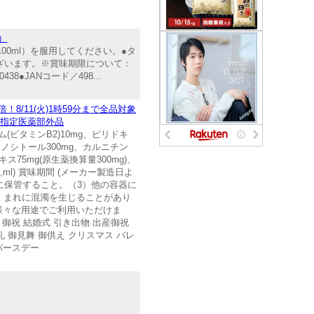
）
00ml）を服用してください。●タ
ございます。※賞味期限について：
JANコード／498...
！8/11(火)1時59分まで全品対象
験 指定医薬部外品
ム(ビタミンB2)10mg、ピリドキ
イノシトール300mg、カルニチン
ス75mg(原生薬換算量300mg)、
l) 賞味期間 (メーカー製造日よ
所に保管すること。（3）他の容器に
、まれに混濁を生じることがあり
は様々な用途でご利用いただけま
 御祝 結婚式 引き出物 出産御祝
礼 御見舞 御供え クリスマス バレ
バースデー