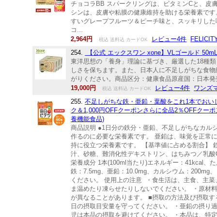
チョコラBB スパークリングは、ビタミンCと、皮膚
シンは、皮膚や粘膜の健康維持を助ける栄養素です。 P
すいグレープフルーツ＆ピーチ味と、スッキリした味
コ...
2,964円
レビュー4件
FELICITY
税込 送料込 カードOK
254.
【公式 エックスワン xone】VLゴールド 50m
東洋思想の「養身」理論に基づき、厳選した18種
しさを保ちます。また、日本人に不足しがちな食物
がりください。商品区分：健康食品原産国：日本発売元 /
19,000円
レビュー4件
ワンズ
税込 送料込 カードOK
255.
不足しがちな鉄・亜鉛・葉酸をこれ1本でおいしく手
ク＆1,000円OFFクーポンさらに全品2％OFFクー
養機能食品)
商品説明 ●1日分の鉄分・亜鉛、不足しがちなカルシ
作るのに必要な栄養素です。 亜鉛は、味覚を正常
持に役立つ栄養素です。 【基準値に占める割合】 鉄：1
汁、砂糖、難消化性デキストリン、はちみつ／乳酸C
栄養成分 1本(100ml当たり)エネルギー：41kcal、
鉄：7.5mg、亜鉛：10.0mg、カルシウム：200mg
ください。 使用上の注意 ・食生活は、主食、主菜
ま温めたり凍らせたりしないでください。 ・原材
が異なることがあります。 ■摂取の方法及び摂取
日の摂取目安量を守ってください。 ・亜鉛の摂り
児は本品の摂取を避けてください。 ・本品は、特