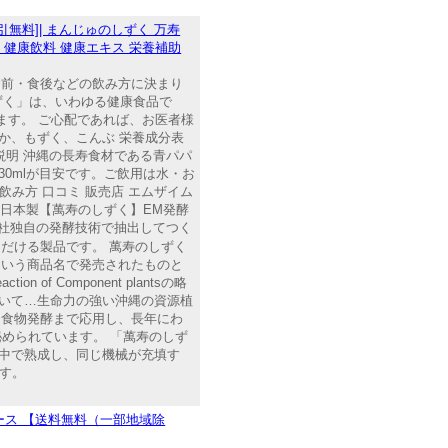
代引無料]| まんじゅのしずく 万寿
品 健康飲料 健康エキス 栄養補助
、食前・食後などの飲み方に決まり
ずく」は、いわゆる健康食品で
ます。 ご心配であれば、お医者様
ぬか、もずく、こんぶ 栄養成分表
 商品説明 沖縄の長寿食材である青パパ
30mlが目安です。ご飲用は水・お
み方 口コミ 販売店 エムザイム
・日本製【萬寿のしずく】EM発酵
弊社独自の発酵技術で抽出してつく
ただける製品です。 萬寿のしずく
という商品名で発売されたものと
of Component plantsの略
ついて…生命力の強い沖縄の資源植
を食物発酵まで応用し、長年にわ
められています。 「萬寿のしず
の中で熟成し、同じ機械が充填す
す。
1ケース 【送料無料（一部地域除