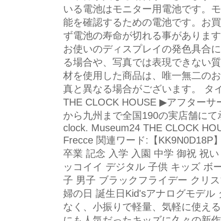
いる電池はモニター用電池です。モ
能を確認するための電池です。お買
ず電池の寿命が切れる事があります
お使いのディスプレイの発色具合に
る場合や、写真では表現できない質
材を使用した商品は、唯一無二のお
真と異なる場合がございます。 タ
THE CLOCK HOUSE ▶アフ
から九州まで全国190の実店舗にて承りま
clock. Museum24 THE CLOCK HOU
Frecce 関連ワード:【KK9N0D18
卒業 記念 入学 入園 中学 御祝 祝
ッコイイ デジタル 子供 キッズ ボ
子 男子 ブラックフライデー クリス
婦の日 誕生日Kid'sアナログモデ
なく、小振りで軽量、気軽に使える
にも人気だったキッズに久々の新作