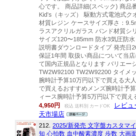
心です。 商品詳細(スペック) 商品番
Kid's（キッズ） 駆動方式電池式ク
材質レジン ケースサイズ厚さ：9.5mm
ラスアクリルガラス バンド材質シリ
サイズ120〜185mm 防水3気圧防水
説明書ダウンロードタイプ 発売日20
保証1年間 取扱い商品について当
て国内正規品となります バリエーション 
TW2W92100 TW2W92200 
腕時計予算10万円以下で買える大
で買えるおすすめメンズ腕時計予算
ィース腕時計予算5万円以下で買え
レビュ
4,950円
税込 送料別 カードOK
天市場店
212.
2025/新発売 文字盤カスタマ
知 心拍数 血中酸素濃度 歩数 大画