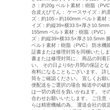
さ：約20g ベルト素材：樹脂（PV
合皮えびてん： ケースサイズ：約直径
ズ：約105～約160mm ベルト素材
イズ：約縦39×横33.5×厚さ10.5
155mm ベルト素材：樹脂（PVC）
ズ：約縦39×横33.5×厚さ10.5mm
ベルト素材：樹脂（PVC） 防水機能
証書または修理封筒を同梱いたしま
書または修理封筒に、 商品の到着
い。 その日より6か月間の保証と
有料になることもございます。 詳
筒をご確認ください。 宜しくお願い
便配送をご選択の場合 輸送中の破
は一切の責任を負いかねます。 そ
合わせお願いいたします。 ご注意
らは精密機械の為、 運送会社の規