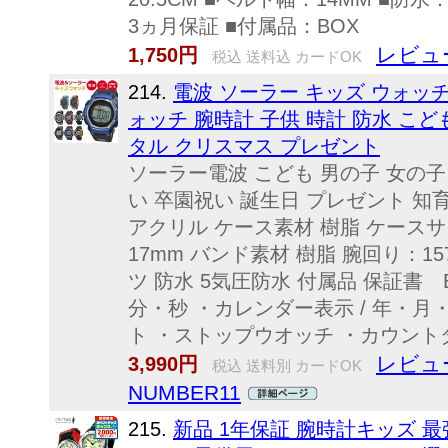
3ヵ月保証 ■付属品：BOX
レビュ
1,750円
税込 送料込 カードOK
214.
電波 ソーラー キッズ ウォッチ
ォッチ 腕時計 子供 時計 防水 こど
タル クリスマス プレゼント
ソーラー電波 こども 男の子 女の子
い 卒園祝い 誕生日 プレゼント 知育玩
アクリル ケース素材 樹脂 ケースサイ
17mm バンド素材 樹脂 腕回り：15
ツ 防水 5気圧防水 付属品 保証書 B
分・秒 ・カレンダー表示 / 年・月
ト ・ストップウオッチ ・カウントダ
レビュ
3,990円
税込 送料別 カードOK
NUMBER11
215.
新品 1年保証 腕時計キッズ 最