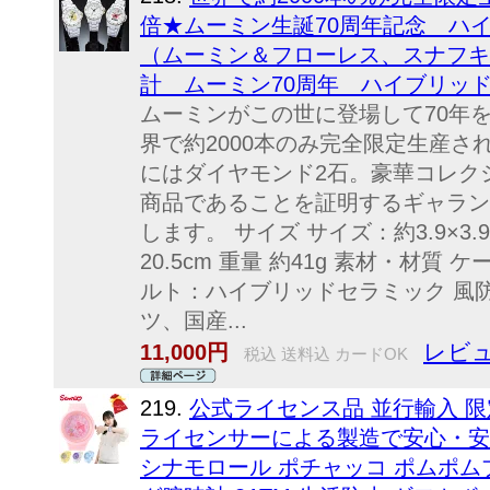
倍★ムーミン生誕70周年記念 ハ
（ムーミン＆フローレス、スナフキ
計 ムーミン70周年 ハイブリッ
ムーミンがこの世に登場して70年
界で約2000本のみ完全限定生産
にはダイヤモンド2石。豪華コレク
商品であることを証明するギャラン
します。 サイズ サイズ：約3.9×3.
20.5cm 重量 約41g 素材・材
ルト：ハイブリッドセラミック 風防
ツ、国産...
レビュ
11,000円
税込 送料込 カードOK
219.
公式ライセンス品 並行輸入 限
ライセンサーによる製造で安心・安全
シナモロール ポチャッコ ポムポム