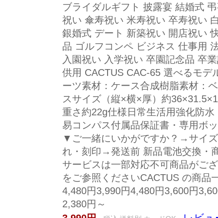
ブライダルギフト 披露宴 結婚式 弔
祝い 傘寿祝い 米寿祝い 卒寿祝い 
銀婚式 デート 新築祝い 開店祝い 
品 ゴルフコンペ ビジネス 仕事用 
入園祝い 入学祝い 卒園記念品 卒業
供用 CACTUS CAC-65 選べるモ
ーツ素材：ケース合成樹脂素材：ベ
スサイズ（縦×横×厚）約36×31.5×1
重さ約22g仕様日常生活用強化防水
易コンパス付属品保証書・専用ボッ
▼ご一緒にいかがですか？→サイズ
れ・刻印→発送前 新品電池交換・
サービスは一部対応不可商品がござ
をご参照くださいCACTUS の商
4,480円3,990円4,480円3,600円3,
2,380円～
レビュ