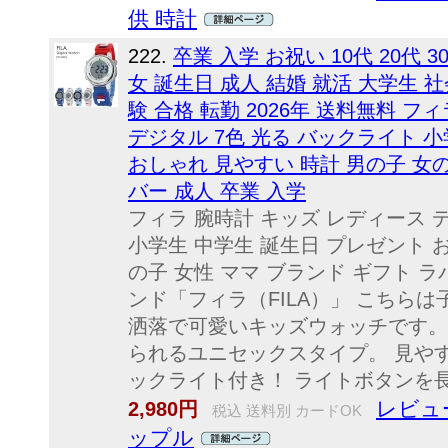
供 時計
222.
卒業 入学 お祝い 10代 20代 30
女 誕生日 成人 結婚 就活 大学生 社
験 合格 転勤 2026年 送料無料 フ
デジタル 7色 光る バックライト 
おしゃれ 見やすい 時計 男の子 女の
バー 成人 卒業 入学
フィラ 腕時計 キッズ レディース 
小学生 中学生 誕生日 プレゼント 
の子 女性 ママ ブランド ギフト 
ンド「フィラ（FILA）」 こちらは
洒落で可愛いキッズウォッチです。
られるユニセックスタイプ。 見や
ックライト付き！ ライトボタンを長
レビュ
2,980円
税込 送料別 カードOK
ップル