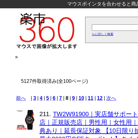
マウスポインタを合わせると商
らに詳しく検索
»
5127件取得済み(全100ページ)
前へ
|
3
|
4
|
5
|
6
|
7
|
8
|
9
|
10
|
11
|
12
|
次へ
211.
TW2W91900｜実店舗サポ
店｜正規販売店｜男性用｜女性用｜2
典あり｜延長保証対象 【10日限り