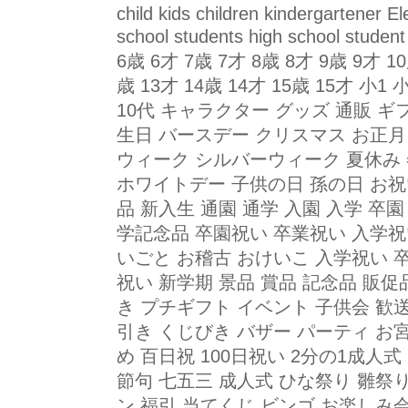
child kids children kindergartener 
school students high school st
6歳 6才 7歳 7才 8歳 8才 9歳 9才 10
歳 13才 14歳 14才 15歳 15才 小1 
10代 キャラクター グッズ 通販 ギ
生日 バースデー クリスマス お正月 
ウィーク シルバーウィーク 夏休み
ホワイトデー 子供の日 孫の日 お祝
品 新入生 通園 通学 入園 入学 卒
学記念品 卒園祝い 卒業祝い 入学祝
いごと お稽古 おけいこ 入学祝い 
祝い 新学期 景品 賞品 記念品 販促
き プチギフト イベント 子供会 歓
引き くじびき バザー パーティ お
め 百日祝 100日祝い 2分の1成人式
節句 七五三 成人式 ひな祭り 雛祭
ン 福引 当てくじ ビンゴ お楽しみ