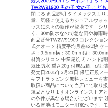
最大2000円OFFクーポン！】タイ
TW2W91900 男の子 女の子 こど
閉じる 商品説明 タイメックスよ
量、気軽に使えるカジュアルウォッ
ッズに久々の新作が登場です。シリ
く、30m防水なので急な雨や梅雨
商品番号TW2W91900 コレクショ
式クオーツ 精度平均月差±20秒 
さ：9.5mm横：30.0mm縦：30.
材質シリコン 中留尾錠式 バンド調整
気圧防水 重さ20g 付属品箱、保
発売日2025年3月21日 保証正規
ギフトラッピング無料レビューを書
取扱い商品について当店にて取り扱
規品となりますオンラインストアと
の条件が異なる場合がございます 
いる電池はモニター用電池です。モ