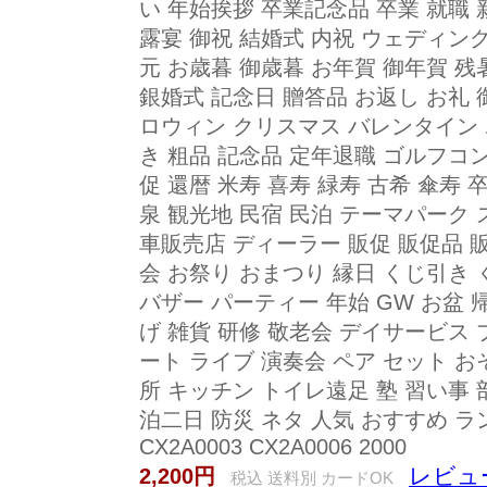
い 年始挨拶 卒業記念品 卒業 就職 
露宴 御祝 結婚式 内祝 ウェディン
元 お歳暮 御歳暮 お年賀 御年賀 残
銀婚式 記念日 贈答品 お返し お礼 
ロウィン クリスマス バレンタイン
き 粗品 記念品 定年退職 ゴルフコン
促 還暦 米寿 喜寿 緑寿 古希 傘寿 
泉 観光地 民宿 民泊 テーマパーク
車販売店 ディーラー 販促 販促品 
会 お祭り おまつり 縁日 くじ引き 
バザー パーティー 年始 GW お盆 帰
げ 雑貨 研修 敬老会 デイサービス
ート ライブ 演奏会 ペア セット お
所 キッチン トイレ遠足 塾 習い事 
泊二日 防災 ネタ 人気 おすすめ ラン
CX2A0003 CX2A0006 2000
レビュ
2,200円
税込 送料別 カードOK