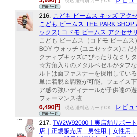
3,990円
税込 送料別 カードOK
216.
こども ビームス キッズ アク
こども ビームス THE PARK SHOP 
ックス) コドモ ビームス アクセ
こども ビームス（コドモ ビームス）THE
BOY ウォッチ (ユニセックス)
クティブキッズにぴったりなミリタ
☆方角入りのメタルベゼルがタフな
ルトは面ファスナーを採用している
単に着脱＆調整が可能。フェイス下
ア感の強いディテールが子供達の遊
フォーマンス抜...
レビュ
6,490円
税込 送料込 カードOK
217.
TW2W92000｜実店舗サポ
店｜正規販売店｜男性用｜女性用｜2