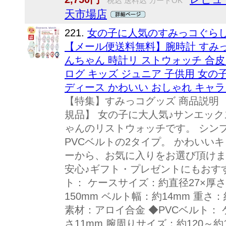
税込 送料込 カードOK
天市場店
221.
女の子に人気のすみっコぐらし
【メール便送料無料】腕時計 すみっ
んちゃん 時計リ ストウォッチ 合皮 
ログ キッズ ジュニア 子供用 女の子
ディース かわいい おしゃれ キャラク
【特集】すみっコグッズ 商品説明
規品】 女の子に大人気♪サンエッ
ゃんのリストウォッチです。 シン
PVCベルトの2タイプ。 かわいい
ーから、お気に入りをお選び頂けま
安心♪ギフト・プレゼントにもおすす
ト： ケースサイズ：約直径27×厚さ
150mm ベルト幅：約14mm 重さ
素材：アロイ合金 ◆PVCベルト： 
さ11mm 腕周りサイズ：約120～約1