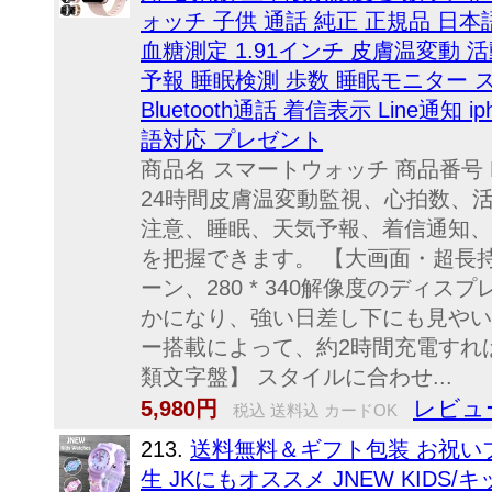
ォッチ 子供 通話 純正 正規品 日
血糖測定 1.91インチ 皮膚温変動 
予報 睡眠検測 歩数 睡眠モニター 
Bluetooth通話 着信表示 Line通知 i
語対応 プレゼント
商品名 スマートウォッチ 商品番号 
24時間皮膚温変動監視、心拍数、
注意、睡眠、天気予報、着信通知、
を把握できます。 【大画面・超長持
ーン、280 * 340解像度のディ
かになり、強い日差し下にも見やいで
ー搭載によって、約2時間充電すれ
類文字盤】 スタイルに合わせ...
レビュ
5,980円
税込 送料込 カードOK
213.
送料無料＆ギフト包装 お祝い
生 JKにもオススメ JNEW KIDS