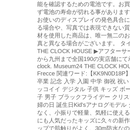
能を確認するための電池です。お買
ず電池の寿命が切れる事があります
お使いのディスプレイの発色具合に
る場合や、写真では表現できない質
材を使用した商品は、唯一無二のお
真と異なる場合がございます。 タ
THE CLOCK HOUSE ▶アフ
から九州まで全国190の実店舗にて承りま
clock. Museum24 THE CLOCK HOU
Frecce 関連ワード:【KK9N0D18
卒業 記念 入学 入園 中学 御祝 祝
ッコイイ デジタル 子供 キッズ ボ
子 男子 ブラックフライデー クリス
婦の日 誕生日Kid'sアナログモデ
なく、小振りで軽量、気軽に使える
にも人気だったキッズに久々の新作
ップで肌触りがよく、30m防水な