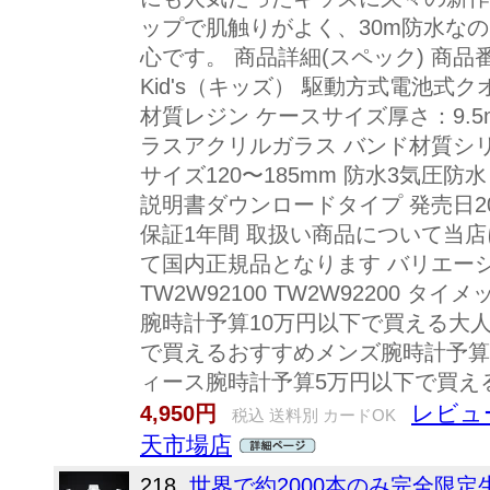
ップで肌触りがよく、30m防水な
心です。 商品詳細(スペック) 商品番
Kid's（キッズ） 駆動方式電池式ク
材質レジン ケースサイズ厚さ：9.5mm
ラスアクリルガラス バンド材質シリ
サイズ120〜185mm 防水3気圧防水
説明書ダウンロードタイプ 発売日20
保証1年間 取扱い商品について当
て国内正規品となります バリエーション 
TW2W92100 TW2W92200 
腕時計予算10万円以下で買える大
で買えるおすすめメンズ腕時計予算
ィース腕時計予算5万円以下で買え
レビュ
4,950円
税込 送料別 カードOK
天市場店
218.
世界で約2000本のみ完全限定