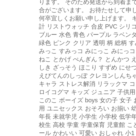
ります。 そのため発送から到着ま
合がございます。 お待たせして申
何卒宜しくお願い申し上げます。 キ
計 リストウォッチ 合皮 PVC シリコ
ブルー 水色 青色 パープル ラベンダ
緑色 ピンク クリア 透明 柄 総柄
みっこ すみっコ みにっこ みにっコ 
ねこ とかげ ぺんぎん？ とんかつ 
しき ざっそう ほこり すずめ にせ
えびてんのしっぽ クレヨンしんちゃ
キャラ ストレス解消 リラックマ 
ロイコグマ キッズ ジュニア 子供用
このこ ボーイズ boys 女の子 女子 
用 ユニセックス おそろい お揃い 幼
年長 未就学児 小学生 小学校 低学年
校生 高校 学童 学童保育 児童館 
ール かわいい 可愛い おしゃれ 小1 小2