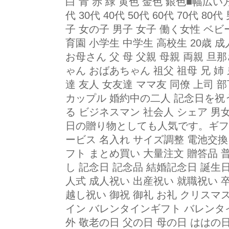
白 青 赤 緑 黄色 金色 銀色■幅広
代 30代 40代 50代 60代 70代 
子 女の子 男子 女子 働く女性 ベビ
育園 小学生 中学生 高校生 20歳 
お母さん 父 母 父親 母親 両親 旦那
ゃん おばあちゃん 祖父 祖母 兄 姉 
達 友人 女友達 ママ友 同僚 上司 部
カップル 婚約中の二人 記念日を祝う
る ビジネスマン 社会人 シェア 男
日の贈り物としても人気です。ギフト
ービス 名入れ サイズ調整 電池交換
フト まとめ買い 大量注文 贈答品 
し 記念日 記念品 結婚記念日 誕生
人式 成人祝い 出産祝い 就職祝い 
越し祝い 御祝 御礼 お礼 クリスマ
イン バレンタインギフト バレンタ
外 敬老の日 父の日 母の日 ははの