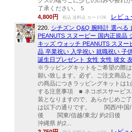
クスの端っこに少しの凹みや擦れが
了承ください。 5
レビュ
4,800円
税込 送料込 カードOK
220.
シチズン Q&Q 腕時計 選べる
PEANUTS スヌーピー 国内正規品
キッズ ウォッチ PEANUTS スヌーピー
品 卒業祝い 入学祝い 就職祝い 子供
誕生日プレゼント 女性 女性 彼女 
※ラッピングキットをご希望の際は
願い致します。必ず、ご注文商品と
の商品につきラッピングキットは1点
する注意事項 ■ ネコポスサービ
装となりますので、あらかじめご了
は以下の通りです。 関西/中国/四
後 関東/信越/東北/ 約2日
沖縄県 約2...
レビュ
2,750円