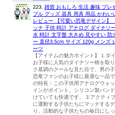
223.
雑貨 おもしろ 生活 趣味 プレ
プル グッズ 器具 用具 用品 かわい
レビュー 【可愛い恐竜デザイン】 
ッチ 子供 時計 アナログ ダイナソ
水 時計 文字盤 大きめ 見やすい 防
ー 直径3.5cm サイズ 120g メン
ーツ
【アイテムの魅力ポイント】 1.
お子様に人気のダイナソー柄を取り
ク基調のクールな見た目で、男の子
恐竜ファンのお子様に最適な一品で
の特長：この子供用アナログウォッ
インがポイント。シリコン製バンド
けていても快適です。 3.アクテ
に運動する子供たちにマッチするデ
り、活動的な子供たちの毎日にしっ