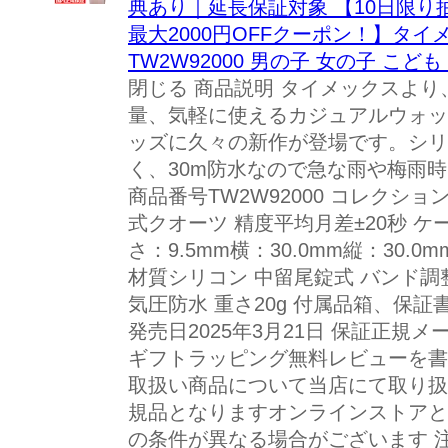
典あり｜延長保証対象 【10日限り
最大2000円OFFクーポン！】タイ
TW2W92000 男の子 女の子 こど
閉じる 商品説明 タイメックスよ
量、気軽に使えるカジュアルウォッ
ッズに久々の新作が登場です。シリ
く、30m防水なので急な雨や梅雨
商品番号TW2W92000 コレクショ
式クオーツ 精度平均月差±20秒 
さ：9.5mm横：30.0mm縦：30.
材質シリコン 中留尾錠式 バンド調整
気圧防水 重さ20g 付属品箱、保
発売日2025年3月21日 保証正規
ギフトラッピング無料レビューを書
取扱い商品について当店にて取り扱
規品となりますオンラインストアと
の条件が異なる場合がございます 