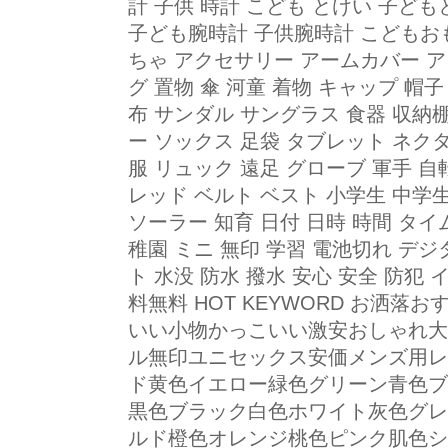
計 子供 時計 こども とけい 子ど
子ども腕時計 子供腕時計 こどもお
ちゃ アクセサリー アームカバー ア
グ 置物 傘 河童 着物 キャップ 帽子
布 サンダル サングラス 食器 収納
ー ソックス 足袋 タブレット ネク
服 リュック 遠足 グローブ 軍手 
レッド ベルト ベスト 小学生 中学
ソーラー 知育 日付 日時 時間 タイ
稚園 ミニ 無印 学習 電池切れ デジ
ト 水没 防水 撥水 安心 安全 防犯 
料無料 HOT KEYWORD お洒
いい小物かっこいい激安おしゃれ大
ル無印ユニセックス安価メンズ用レ
ド黄色イエロー緑色グリーン青色ブ
黒色ブラック白色ホワイト灰色グレ
ルド橙色オレンジ桃色ピンク肌色シ