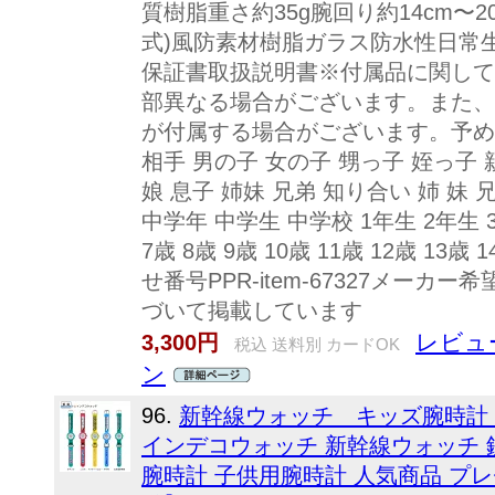
質樹脂重さ約35g腕回り約14cm〜
式)風防素材樹脂ガラス防水性日常
保証書取扱説明書※付属品に関して
部異なる場合がございます。また、
が付属する場合がございます。予め
相手 男の子 女の子 甥っ子 姪っ子 
娘 息子 姉妹 兄弟 知り合い 姉 妹 
中学年 中学生 中学校 1年生 2年生 3
7歳 8歳 9歳 10歳 11歳 12歳 1
せ番号PPR-item-67327メー
づいて掲載しています
レビュ
3,300円
税込 送料別 カードOK
ン
96.
新幹線ウォッチ キッズ腕時計
インデコウォッチ 新幹線ウォッチ 
腕時計 子供用腕時計 人気商品 プ