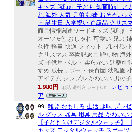
キッズ 腕時計 子ども 知育時計 アナ
れ 海外 人気 兄弟 姉妹 おそろい 
ト 誕生日 入学祝い 進級品 クリス
商品情報関連ワードキッズ 腕時計 子
オーツ 6色 おしゃれ 可愛い 兄弟 
久性 軽量 快適 フィット プレゼン
クリスマス 卒園記念品 贈り物 海外
ズ 子供用 ベルト 柔らかい 調整可
すめ 成長サポート 保育園 幼稚園 
アイテム シンプル かわいい 男の子 
レビュ
1,980円
税込 送料込 カードOK
ア
99.
雑貨 おもしろ 生活 趣味 プレゼ
ル グッズ 器具 用具 用品 かわいい
【子ども向けデジタルウォッチ】 【
キッズ デジタルウォッチ スポーツ 