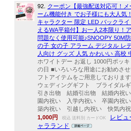
92.
クーポン【最強配送対応可！メー
ーム機能付き でお子様にも大人気！
キャラクター 限定 LED バックライ
えるWA平箱付】お一人2本限り！
問題なく使用可能♪SNOOPY 50M
の子 女の子 アラーム デジタル レ
人向け グッズ 人気 かわいい 高校 
ホワイトデー お返し 1000円ポッキリ
の日 ■いろいろな用途にお勧めさ
フトアイテムをご用意しておりま
ウェディングギフト ブライダルギ
引き出物 結婚引出物 結婚内祝い
園内祝い 入学内祝い 卒園内祝い
築内祝い 引越し内祝い 快気内祝い
レビュ
1,000円
税込 送料別 カードOK
ャラランド