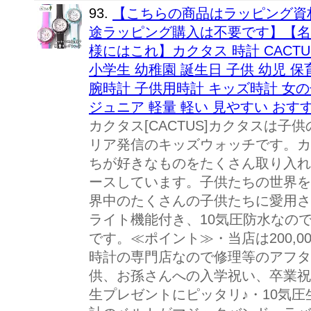
93.
【こちらの商品はラッピング資
途ラッピング購入は不要です】【名
様にはこれ】カクタス 時計 CACTU
小学生 幼稚園 誕生日 子供 幼児 
腕時計 子供用時計 キッズ時計 女の
ジュニア 軽量 軽い 見やすい おす
カクタス[CACTUS]カクタスは
リア発信のキッズウォッチです。カ
ちが好きなものをたくさん取り入れ
ースしています。子供たちの世界を
界中のたくさんの子供たちに愛用さ
ライト機能付き、10気圧防水なの
です。≪ポイント≫・当店は200,
時計の専門店なので修理等のアフタ
供、お孫さんへの入学祝い、卒業祝
生プレゼントにピッタリ♪・10気圧