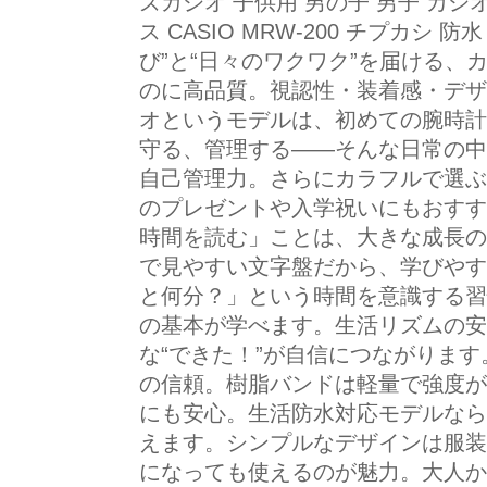
ズカシオ 子供用 男の子 男子 カシ
ス CASIO MRW-200 チプカシ 
び”と“日々のワクワク”を届ける、
のに高品質。視認性・装着感・デザ
オというモデルは、初めての腕時計
守る、管理する——そんな日常の中
自己管理力。さらにカラフルで選ぶ
のプレゼントや入学祝いにもおすす
時間を読む」ことは、大きな成長の
で見やすい文字盤だから、学びやす
と何分？」という時間を意識する習
の基本が学べます。生活リズムの安
な“できた！”が自信につながります
の信頼。樹脂バンドは軽量で強度が
にも安心。生活防水対応モデルなら
えます。シンプルなデザインは服装
になっても使えるのが魅力。大人か