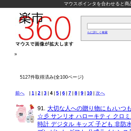
マウスポインタを合わせると商
らに詳しく検索
»
5127件取得済み(全100ページ)
前へ
|
1
|
2
|
3
|
4
|
5
|
6
|
7
|
8
|
9
|
10
|
次へ
91.
大切な人への贈り物にも♪いつ
☆彡 サンリオ ハローキティ クロミ
時計 デジタル キッズ 子ども 非防水