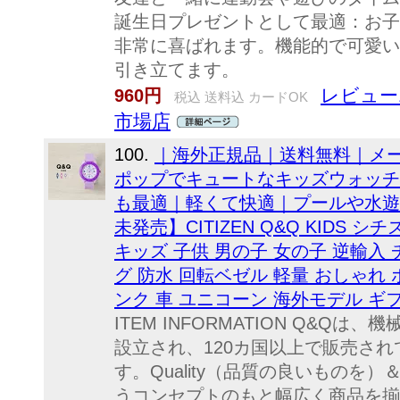
誕生日プレゼントとして最適：お子
非常に喜ばれます。機能的で可愛い
引き立てます。
レビュー
960円
税込 送料込 カードOK
市場店
100.
｜海外正規品｜送料無料｜メ
ポップでキュートなキッズウォッチ
も最適｜軽くて快適｜プールや水遊
未発売】CITIZEN Q&Q KIDS シ
キッズ 子供 男の子 女の子 逆輸入
グ 防水 回転ベゼル 軽量 おしゃれ ポ
ンク 車 ユニコーン 海外モデル ギ
ITEM INFORMATION Q&Qは
設立され、120カ国以上で販売さ
す。Quality（品質の良いものを）＆
うコンセプトのもと幅広く商品を揃