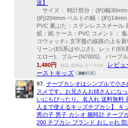
送】
サイズ： 時計部分：(約)幅30mm×
(約)204mm ベルトの幅：(約)14m
PVC 裏ぶた：ステンレススチール
紙：紙 ケース：PVC コメント：
コウォッチ♪ 文字盤の線路の上を新
リーン(E5系はやぶさ)、レッド(E
エロー)、ブルー(N700S)、パープル(
レビュ
1,480円
税込 送料込 カードOK
ーストキッズ
97.
チープカシオはシンプルで小さ
スメです。お兄さんお姉さんになっ
いにもぴったり。名入れ 送料無料 
人まで使えるキッズチプカシ】 キッ
男の子 男子 カシオ 腕時計 チープカシ
200 チプカシ ブランド おしゃれ 