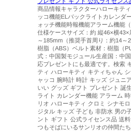
プレゼント ギフト 公式ライセンス
商品情報キャラクターハローキティ / 
ッコ機能ELバックライトカレンダ
ォッチ機能時報機能アラーム機能（
仕様ケースサイズ：約 縦46×横43×
～185mm（推奨手首周り：約14～
樹脂（ABS）ベルト素材：樹脂（PU
式：中国製モジュール生産国：中国
応プレゼントにも最適です。検索 キーワー
ティ ハローキティ キティちゃん シ
ャッコ 腕時計 時計 キッズ ジュニ
いい グッズ ギフト プレゼント 誕
ライト カレンダー機能 アラーム 
リオ ハローキティ クロミ シナモロ
ジタル キッズ 子ども 非防水 男の子
ント ギフト 公式ライセンス品 送
つもそばにいるサンリオの仲間たち