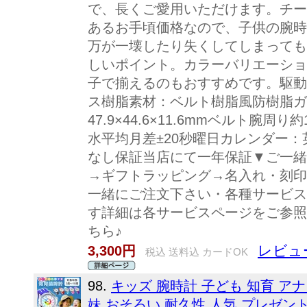
で、長くご愛用いただけます。チープ
あるお手頃価格なので、子供の腕時
万が一壊したり失くしてしまっても
しいポイント。カラーバリエーショ
子で揃えるのもおすすめです。駆動
ス樹脂素材：ベルト樹脂風防樹脂ガ
47.9×44.6×11.6mmベルト腕周り約
水平均月差±20秒曜日カレンダー
なし保証当店にて一年保証▼ご一緒
→ギフトラッピング→名入れ・刻印
一緒にご注文下さい・各種サービス
す詳細は各サービスページをご参照く
ちら♪
レビュ
3,300円
税込 送料込 カードOK
98.
キッズ 腕時計 子ども 知育 アナ
妹 おそろい 耐久性 人気 プレゼン