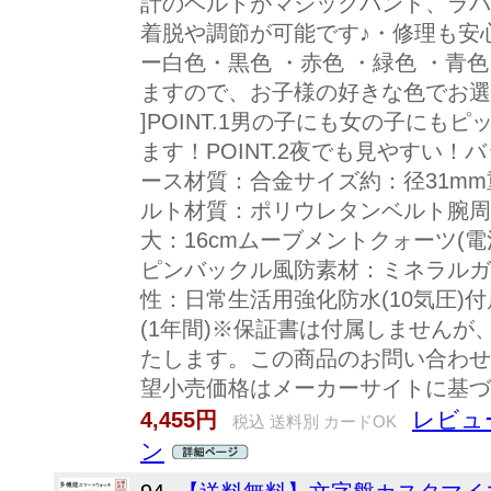
計のベルトがマジックバンド、ラバ
着脱や調節が可能です♪・修理も安
ー白色・黒色 ・赤色 ・緑色 ・青
ますので、お子様の好きな色でお選び
]POINT.1男の子にも女の子にも
ます！POINT.2夜でも見やすい！バ
ース材質：合金サイズ約：径31mm
ルト材質：ポリウレタンベルト腕周
大：16cmムーブメントクォーツ(
ピンバックル風防素材：ミネラルガ
性：日常生活用強化防水(10気圧)付
(1年間)※保証書は付属しませんが
たします。この商品のお問い合わせ番号P
望小売価格はメーカーサイトに基づ
レビュ
4,455円
税込 送料別 カードOK
ン