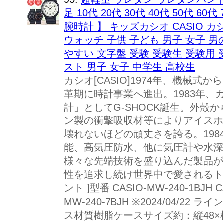
足 10代 20代 30代 40代 50代 6
腕時計 】 キッズカシオ CASIO 
ウォッチ 子供 子ども 男子 女子 男
やすい 文字盤 受験 受験生 受験用 
スト 男子 女子 中学生 高校生
カシオ[CASIO]1974年、機械
革期に時計事業へ進出。1983年
計」としてG-SHOCK誕生。外殻
ン製の衝撃吸収材等によりアイスホ
壊れないほどの頑丈さを誇る。19
能、高気圧防水、他に気圧計や水深
様々な先端技術を盛り込んだ製品が
性を追求し続け世界中で愛されるト
ント ]型番 CASIO-MW-240-1BJH CA
MW-240-7BJH ※2024/04/
ス材質樹脂ケースサイズ約：縦48×横4