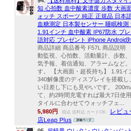
94.
【送料無料】文字盤カスタマイズ
知 心拍数 血中酸素濃度 歩数 大画
ォッチ スポーツ 純正 正規品 日本
血糖測定 日本製センサー 睡眠検測 
1.91インチ 血中酸素 IP67防水 ブレスレ
語対応 プレゼント iPhone Andr
商品詳細 商品番号 F57L 商品説明
動監視、心拍数、活動量計、歩数、
気予報、着信通知、アラームなど。
す。 【大画面・超長持ち】 1.91イ
340解像度のディスプレイを搭載
い日差し下にも見やいです。 200
て、約2時間充電すれば最大7日使用
タイルに合わせてウォッチフェ...
レビュ
5,980円
税込 送料込 カードOK
店Leap Plus
95.
超軽量 ウレタン ウレタンバンド