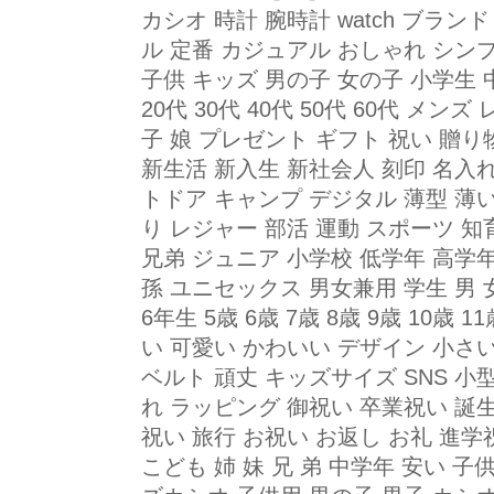
カシオ 時計 腕時計 watch ブラ
ル 定番 カジュアル おしゃれ シンプ
子供 キッズ 男の子 女の子 小学生 
20代 30代 40代 50代 60代 メン
子 娘 プレゼント ギフト 祝い 贈り
新生活 新入生 新社会人 刻印 名入れ 
トドア キャンプ デジタル 薄型 薄い
り レジャー 部活 運動 スポーツ 知
兄弟 ジュニア 小学校 低学年 高学年
孫 ユニセックス 男女兼用 学生 男 女
6年生 5歳 6歳 7歳 8歳 9歳 10歳 1
い 可愛い かわいい デザイン 小さい
ベルト 頑丈 キッズサイズ SNS 小
れ ラッピング 御祝い 卒業祝い 誕
祝い 旅行 お祝い お返し お礼 進学
こども 姉 妹 兄 弟 中学年 安い 