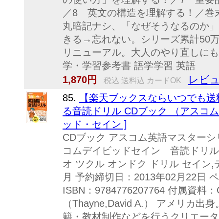
／8 英文の構造を理解する！／巻
丸暗記ナシ、「なぜそうなるのか」
きる→忘れない。シリーズ累計50万
リニューアル。大人のやり直しにも
学・学習参考書 語学学習 英語
レビュ
1,870円
税込 送料込 カードOK
85.
【楽天ブックスならいつでも送料
る音読ドリル CDブック （アスコム
ッド・セイン ]
CDブック アスコム英語マスターシ
コムデイビッドセイン 音読ドリル 
オ ツクル オンドク ドリル セイン,
月 予約締切日：2013年02月22日 
ISBN：9784776207764 付属
（Thayne,David A.） アメ
籍・教材制作などを行うクリエーター