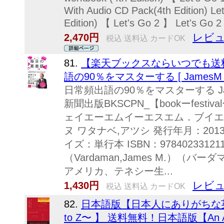
With Audio CD Pack(4th Edition) Le
Edition) 【 Let's Go 2 】 Let's Go 2
レビュ
2,470円
税込 送料込 カードOK
81.
【楽天ブックスならいつでも送料
語の90％をマスターする [ JamesM．V
日常頻出語の90％をマスターする Jam
新聞出版BKSCPN_【bookーfesti
ェイエーエムイーエスエム．ブイエ
ヌ ワタナベ,アツシ 発行年月：2013
イズ：単行本 ISBN：97840233
（Vardaman,James M.）（バ
アメリカ、テネシー生...
レビュ
1,430円
税込 送料込 カードOK
82.
日本語版【日本人にありがちな
to Z〜 】 送料無料！日本語版【An A-Z o