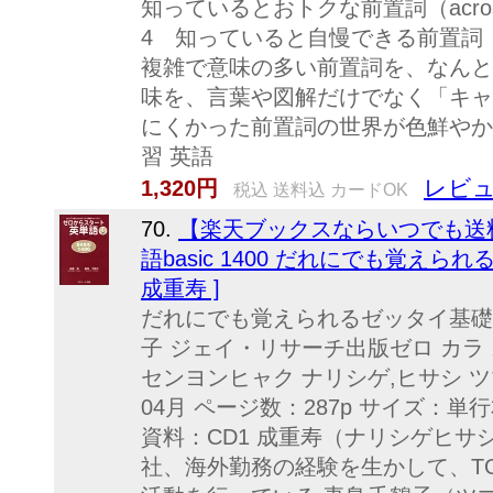
知っているとおトクな前置詞（across
4 知っていると自慢できる前置詞（alo
複雑で意味の多い前置詞を、なんと
味を、言葉や図解だけでなく「キャ
にくかった前置詞の世界が色鮮やかに
習 英語
レビュ
1,320円
税込 送料込 カードOK
70.
【楽天ブックスならいつでも送
語basic 1400 だれにでも覚え
成重寿 ]
だれにでも覚えられるゼッタイ基礎
子 ジェイ・リサーチ出版ゼロ カラ
センヨンヒャク ナリシゲ,ヒサシ ツ
04月 ページ数：287p サイズ：単行本 
資料：CD1 成重寿（ナリシゲヒサ
社、海外勤務の経験を生かして、TO