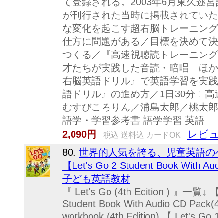
て登録される。2003年6月東久迩
が刊行された当時に掲載されていた
な変化を起こす超右脳トレーニング
仕方に問題がある／目標を決めて決
つくる／『高速視聴読トレーニング
才たちが実践した音読・暗唱 ほか
右脳英語ドリル』で英語学習を実践
語ドリル』の進め方／1日30分！
むすびころりん／浦島太郎／桃太郎
語学・学習参考書 語学学習 英語
レビュ
2,090円
税込 送料込 カードOK
80.
世界的人気を誇る、児童英語の
【Let's Go 2 Student Book With Au
子ども英語教材
『 Let's Go (4th Edition ) 』一覧↓ 【 
Student Book With Audio CD Pack(4t
workbook (4th Edition) 【 Let's Go 