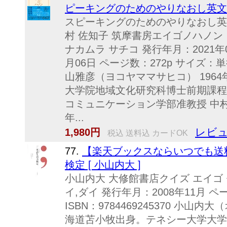
ピーキングのためのやりなおし英文法ス
スピーキングのためのやりなおし英文
村 佐知子 筑摩書房エイゴノハノン
ナカムラ サチコ 発行年月：2021年0
月06日 ページ数：272p サイズ：単行本
山雅彦（ヨコヤママサヒコ） 196
大学院地域文化研究科博士前期課程
コミュニケーション学部准教授 中村
年...
レビュ
1,980円
税込 送料込 カードOK
77.
【楽天ブックスならいつでも送
検定 [ 小山内大 ]
小山内大 大修館書店クイズ エイゴ
イ,ダイ 発行年月：2008年11月 ペ
ISBN：9784469245370 小
海道苫小牧出身。テネシー大学大学