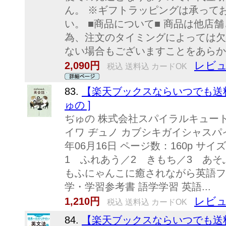
ん。 ※ギフトラッピングは承って
い。 ■商品について■ 商品は他店
為、注文のタイミングによっては欠
ない場合もございますことをあらか
レビュ
2,090円
税込 送料込 カードOK
83.
【楽天ブックスならいつでも送料無料
ゅの ]
ぢゅの 株式会社スパイラルキュー
イワ ヂュノ カブシキガイシャスパイ
年06月16日 ページ数：160p サイズ：
1 ふれあう／2 きもち／3 あそ
もふにゃんこに癒されながら英語フ
学・学習参考書 語学学習 英語...
レビュ
1,210円
税込 送料込 カードOK
84.
【楽天ブックスならいつでも送