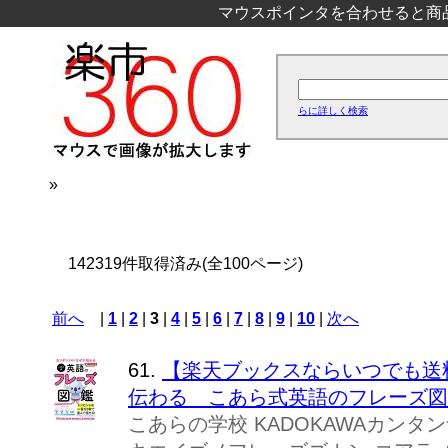
マウスポインタを合わせると商
らに詳しく検索
»
142319件取得済み(全100ページ)
前へ
|
1
|
2
|
3
|
4
|
5
|
6
|
7
|
8
|
9
|
10
|
次へ
61.
【楽天ブックスならいつでも送
伝わる こあら式英語のフレーズ図鑑 
こあらの学校 KADOKAWAカン