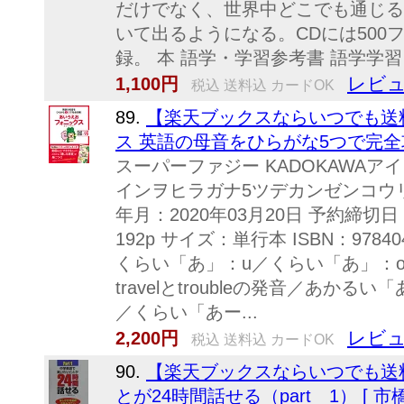
だけでなく、世界中どこでも通じる
いて出るようになる。CDには500
録。 本 語学・学習参考書 語学学習
レビュ
1,100円
税込 送料込 カードOK
89.
【楽天ブックスならいつでも送
ス 英語の母音をひらがな5つで完全攻
スーパーファジー KADOKAWAア
インヲヒラガナ5ツデカンゼンコウ
年月：2020年03月20日 予約締切日
192p サイズ：単行本 ISBN：9784
くらい「あ」：u／くらい「あ」：o oo
travelとtroubleの発音／あかる
／くらい「あー...
レビュ
2,200円
税込 送料込 カードOK
90.
【楽天ブックスならいつでも送
とが24時間話せる（part 1） [ 市橋