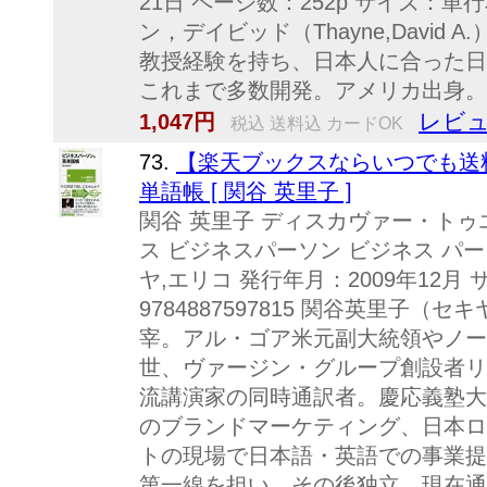
21日 ページ数：252p サイズ：単行本 
ン，デイビッド（Thayne,David
教授経験を持ち、日本人に合った日
これまで多数開発。アメリカ出身。英
レビュ
1,047円
税込 送料込 カードOK
73.
【楽天ブックスならいつでも送
単語帳 [ 関谷 英里子 ]
関谷 英里子 ディスカヴァー・トゥ
ス ビジネスパーソン ビジネス パー
ヤ,エリコ 発行年月：2009年12月 
9784887597815 関谷英里子
宰。アル・ゴア米元副大統領やノー
世、ヴァージン・グループ創設者リ
流講演家の同時通訳者。慶応義塾大
のブランドマーケティング、日本ロ
トの現場で日本語・英語での事業提
第一線を担い、その後独立。現在通