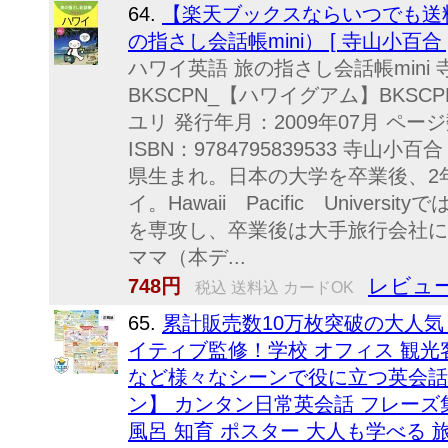
64.
【楽天ブックスならいつでも送料
の指さし会話帳mini） [ 寺山小百合 
ハワイ英語 旅の指さし会話帳mini
BKSCPN_【ハワイグアム】BKSCP
ユリ 発行年月：2009年07月 ペー
ISBN：9784795839533 寺山
県生まれ。日本の大学を卒業後、2
イ。Hawaii Pacific Universityでは
を専攻し、卒業後は大手旅行会社に
ママ（本デ...
レビュー
748円
税込 送料込 カードOK
65.
累計販売数10万枚突破の大人気
イティブ監修！学校 オフィス 観光
など様々なシーンで役に立つ英会話
ン】 カンタン日常英会話 フレーズ集
風呂 知育 ポスター 大人も学べる 旅