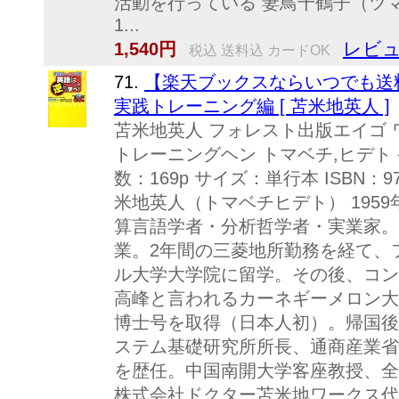
活動を行っている 妻鳥千鶴子（ツ
1...
レビュ
1,540円
税込 送料込 カードOK
71.
【楽天ブックスならいつでも送
実践トレーニング編 [ 苫米地英人 ]
苫米地英人 フォレスト出版エイゴ ワ
トレーニングヘン トマベチ,ヒデト 
数：169p サイズ：単行本 ISBN：97
米地英人（トマベチヒデト） 195
算言語学者・分析哲学者・実業家。
業。2年間の三菱地所勤務を経て、
ル大学大学院に留学。その後、コン
高峰と言われるカーネギーメロン大
博士号を取得（日本人初）。帰国後
ステム基礎研究所所長、通商産業省
を歴任。中国南開大学客座教授、全
株式会社ドクター苫米地ワークス代