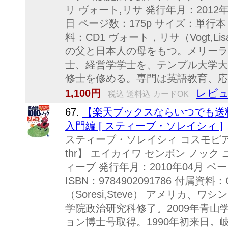
リ ヴォート,リサ 発行年月：2012年
日 ページ数：175p サイズ：単行本 IS
料：CD1 ヴォート，リサ（Vogt,
の父と日本人の母をもつ。メリーラ
士、経営学学士を、テンプル大学大
修士を修める。専門は英語教育、応用
レビュ
1,100円
税込 送料込 カードOK
67.
【楽天ブックスならいつでも送料
入門編 [ スティーブ・ソレイシィ ]
スティーブ・ソレイシィ コスモピアBKSC
thr】 エイカイワ センボン ノック
ィーブ 発行年月：2010年04月 ペ
ISBN：9784902091786 付属
（Soresi,Steve） アメリカ、
学院政治研究科修了。2009年青
ョン博士号取得。1990年初来日