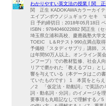
わかりやすい英文法の授業 [ 関 正生
関 正生 KADOKAWAカラーカ
エイブンポウノジュギョウ セキ マサ
日 予約締切日：2018年05月18日 
ISBN：9784046022882 関正
埼玉県立浦和高校、慶應義塾大学文
TOEIC L＆Rテスト990点満点
予備校「スタディサプリ」講師。ス
は年間50万人以上。オンライン英会
ンフープ）での教材監修、社会人向
リアで磨かれた「教えるプロ」とし
響を与えている（本データはこの書
ていたものです） 1 本質をとら
／2 「仮定法・助動詞」で英語の
詞・動名詞・分詞」のイメージを理
要事項も丸暗記なしで理解する／5
の使い方」を理解する！／7 重要