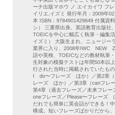
ーチ出版マホウ ノ エイカイワ フレ
イリエ,イズミ 発行年月：2009年0
本 ISBN：9784901429849 
シ） 三重県出身。英語教育出版社
TOEICを中心に幅広く執筆・編集
イズミ） 大阪生まれ、ニュージーラ
業界に入り、2008年IWC NEW Z
語や英検、TOEICなどの教材執筆
生対象の模擬テストは年間50本以
行された当時に掲載されていたもので
I do〜フレーズ ほか）／第2章（
レーズ ほか）／第3章（canフレー
第4章（過去フレーズ／未来フレーズ
oneフレーズ／Please〜フレー
だれでも簡単に英会話ができる！中
構成。短いフレーズばかりだから、