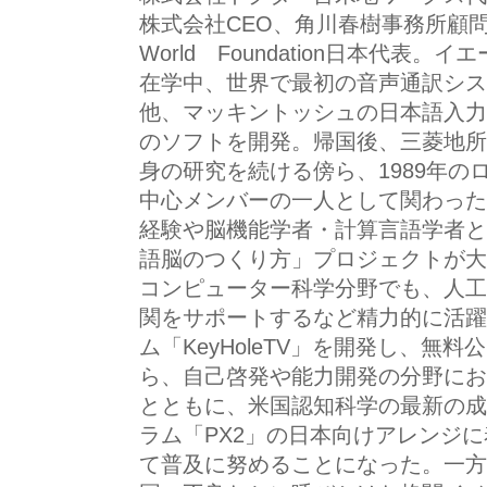
株式会社CEO、角川春樹事務所顧問、
World Foundation日本代
在学中、世界で最初の音声通訳シス
他、マッキントッシュの日本語入力
のソフトを開発。帰国後、三菱地所
身の研究を続ける傍ら、1989年
中心メンバーの一人として関わった
経験や脳機能学者・計算言語学者と
語脳のつくり方」プロジェクトが大
コンピューター科学分野でも、人工
関をサポートするなど精力的に活躍
ム「KeyHoleTV」を開発し、無料
ら、自己啓発や能力開発の分野にお
とともに、米国認知科学の最新の成
ラム「PX2」の日本向けアレンジ
て普及に努めることになった。一方