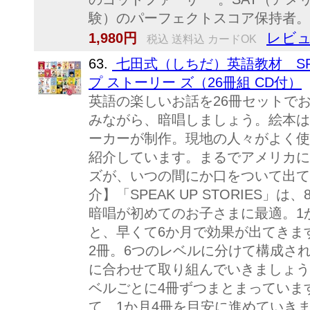
験）のパーフェクトスコア保持者。ア
レビュ
1,980円
税込 送料込 カードOK
63.
七田式（しちだ）英語教材 SPEA
プ ストーリー ズ（26冊組 CD付）
英語の楽しいお話を26冊セットで
みながら、暗唱しましょう。絵本は
ーカーが制作。現地の人々がよく使
紹介しています。まるでアメリカに
ズが、いつの間にか口をついて出て
介】「SPEAK UP STORIES
暗唱が初めてのお子さまに最適。1
と、早くて6か月で効果が出てきま
2冊。6つのレベルに分けて構成さ
に合わせて取り組んでいきましょう
ベルごとに4冊ずつまとまっていま
て、1か月4冊を目安に進めていきましょ