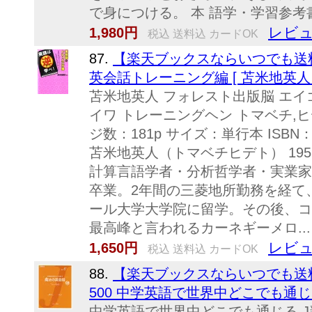
で身につける。 本 語学・学習参考
レビュ
1,980円
税込 送料込 カードOK
87.
【楽天ブックスならいつでも送
英会話トレーニング編 [ 苫米地英人 
苫米地英人 フォレスト出版脳 エイゴ
イワ トレーニングヘン トマベチ,ヒデ
ジ数：181p サイズ：単行本 ISBN：9
苫米地英人（トマベチヒデト） 19
計算言語学者・分析哲学者・実業家
卒業。2年間の三菱地所勤務を経て
ール大学大学院に留学。その後、コ
最高峰と言われるカーネギーメロ...
レビュ
1,650円
税込 送料込 カードOK
88.
【楽天ブックスならいつでも送
500 中学英語で世界中どこでも通じる 
中学英語で世界中どこでも通じる J