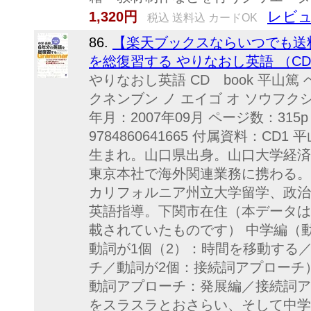
レビュ
1,320円
税込 送料込 カードOK
86.
【楽天ブックスならいつでも送
を総復習する やりなおし英語 （CD b
やりなおし英語 CD book 平山篤
クネンブン ノ エイゴ オ ソウフク
年月：2007年09月 ページ数：315
9784860641665 付属資料：CD
生まれ。山口県出身。山口大学経済
東京本社で海外関連業務に携わる。
カリフォルニア州立大学留学、政治
英語指導。下関市在住（本データは
載されていたものです） 中学編（
動詞が1個（2）：時間を移動する
チ／動詞が2個：接続詞アプローチ
動詞アプローチ：発展編／接続詞ア
をスラスラとおさらい、そして中学