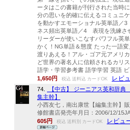
ータはこの書籍が刊行された当時に
分の思いを的確に伝えるコミュニケ
を動かすエモーショナル英単語／3
ネス頻出英単語／4 表現を洗練
リーダーが使いこなすパワフル英単語／
かく！NG単語＆態度 たった一語
渡りあえる！アル・ゴア元アメリカ
ど世界の著名人に信頼されるカリス
語学・学習参考書 語学学習 英語 
レビュ
1,650円
税込 送料込 カードOK
74.
【中古】 ジーニアス英和辞典
集主幹】
小西友七，南出康世【編集主幹】販
修館書店発売年月日：2006/12/15JAN：
レビュー
605円
税込 送料別 カードOK