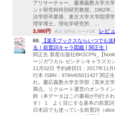
アリサーチャー、慶應義塾大学大学
ント研究科特別研究教授。1962
法学部卒業後、東京大学大学院理学
理学博士。理化学研究所、...
レビュ
3,080円
税込 送料込 カードOK
69.
【楽天ブックスならいつでも送
る！前置詞キャラ図鑑 [ 関正生 ]
関正生 新星出版社BKSCPN_【bookー
ージガワカル ゼンチシキャラズカン 
11月02日 予約締切日：2017年11
行本 ISBN：9784405011427 
れ。慶応義塾大学文学部（英米文学専
満点。リクルート運営のオンライン
師（本データはこの書籍が刊行され
す） 1 よく目にする基本の前置詞（
日本語でも使っている前置詞（about／