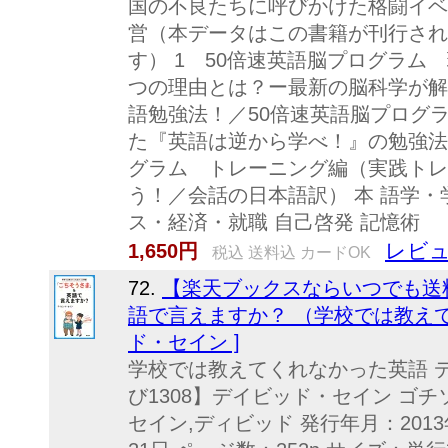
国の不良たちに呼びかけた格闘イベント
営（本データはこの書籍が刊行され
す） 1 50倍速英語脳プログラム
つの理由とは？ー最新の脳科学が解
語勉強法！／50倍速英語脳プログ
た『英語は逆から学べ！』の勉強法
グラム トレーニング編（実践トレ
う！／会話の日本語訳） 本 語学・
ス・経済・就職 自己啓発 記憶術
レビュ
1,650円
税込 送料込 カードOK
72.
【楽天ブックスならいつでも送
語で言えますか？ （学校では教えて
ド・セイン ]
学校では教えてくれなかった英語 
び1308】デイビッド・セイン ゴチ
セイン,ディビッド 発行年月：2013