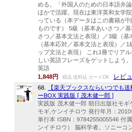
める。「外国人のための日本語弁論
ほかで活躍。現在は東洋英和女学院
っている（本データはこの書籍が刊
ものです） 5級（基本あいさつ／
さつ／基本文法と表現）／3級（基
（基本応対／基本文法と表現）／1
ップ文法と表現） これ1冊でリア
しい英語フレーズをゲットしよう。 
英語
レビュ
1,848円
税込 送料込 カードOK
68.
【楽天ブックスならいつでも送
ーBOX 実践版 [ 茂木健一郎 ]
実践版 茂木健一郎 朝日出版社モギケ
モギ,ケンイチロウ 発行年月：2010
単行本 ISBN：978425500554
ンイチロウ） 脳科学者。ソニーコ