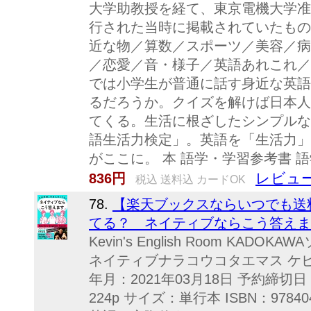
大学助教授を経て、東京電機大学准
行された当時に掲載されていたもの
近な物／算数／スポーツ／美容／病
／恋愛／音・様子／英語あれこれ／
では小学生が普通に話す身近な英語
るだろうか。クイズを解けば日本人
てくる。生活に根ざしたシンプルな
語生活力検定」。英語を「生活力」
がここに。 本 語学・学習参考書 語
レビュー
836円
税込 送料込 カードOK
78.
【楽天ブックスならいつでも送
てる？ ネイティブならこう答えます [ Kev
Kevin's English Room K
ネイティブナラコウコタエマス ケ
年月：2021年03月18日 予約締切日
224p サイズ：単行本 ISBN：9784