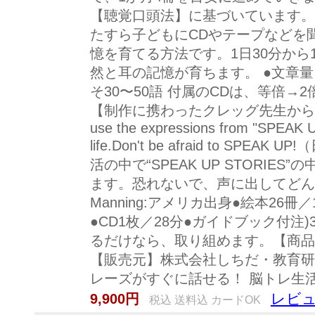
【聴覚口頭法】に基づいています。
たすら子どもにCDやテープなどを
憶を育てる方法です。1日30分か
然と耳の記憶が育ちます。 ●文章量
そ30〜50語 付属のCDは、等倍→
【制作に携わったクレッグ先生からのメッセ
use the expressions from "SPEAK 
life.Don't be afraid to S
活の中で“SPEAK UP STORIE
ます。恐れないで、声に出してどんど
Manning:アメリカ出身●絵本26冊／
●CD1枚／28分●ガイドブック付注
るだけなら、取り組めます。【商品
【販売元】株式会社しちだ・教育研
レーズがすぐに話せる！ 脳トレ生
レビュ
9,900円
税込 送料込 カードOK