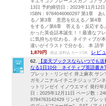
キエイゴノフレーズズカン コアラノガ
13日 予約締切日：2023年11月12
ISBN：9784046060297 第
る／第3章 意思を伝える／第4章
をする／第6章 答える・反応する
かった英会話本誕生！！最適なフレ
に気持ちが伝わる。ネイティブが本
違いがイラストで分かる。 本 語学
レビュ
1,870円
税込 送料込 カードOK
62.
【楽天ブックスならいつでも送料
なる1日10分 ネイティブ英語書き写
ブレット・リンゼイ 井上麻衣 サ
ガモノニナルイチニチジュップンネ
ットリンゼイ イノウエマイ 発行年月：
日：2025年12月11日 ページ数：24
9784763142429 リンゼイ，ブレット
のゴッドファーザー”。SAT（ア