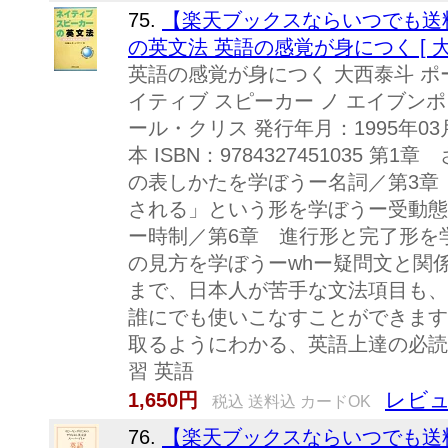
75.
【楽天ブックスならいつでも送
の英文法 英語の感覚が身につく [ 大
英語の感覚が身につく 大西泰斗 ポ
イティブ スピーカー ノ エイブンポ
ール・クリス 発行年月：1995年03
本 ISBN：9784327451035 
の表しかたを学ぼうー名詞／第3章
される」という形を学ぼうー受動態
ー時制／第6章 進行形と完了形を
の見方を学ぼうーwhー疑問文と関係
まで、日本人が苦手な文法項目も、
誰にでも使いこなすことができます
取るようにわかる、英語上達の必読書
習 英語
レビュ
1,650円
税込 送料込 カードOK
76.
【楽天ブックスならいつでも送料