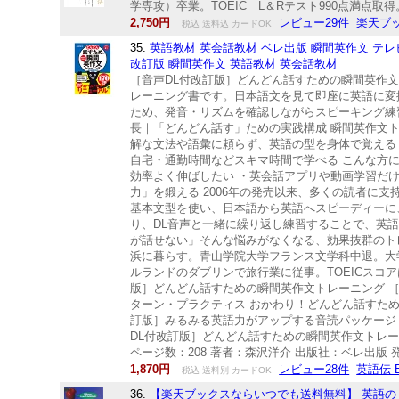
学専攻）卒業。TOEIC L＆Rテスト990点満点
2,750円
レビュー29件
楽天ブ
税込 送料込 カードOK
35.
英語教材 英会話教材 ベレ出版 瞬間英作文 テ
改訂版 瞬間英作文 英語教材 英会話教材
［音声DL付改訂版］どんどん話すための瞬間英作
レーニング書です。日本語文を見て即座に英語に変
ため、発音・リズムを確認しながらスピーキング練
長｜「どんどん話す」ための実践構成 瞬間英作文
解な文法や語彙に頼らず、英語の型を身体で覚える
自宅・通勤時間などスキマ時間で学べる こんな方
効率よく伸ばしたい ・英会話アプリや動画学習だ
力」を鍛える 2006年の発売以来、多くの読者に
基本文型を使い、日本語から英語へスピーディーに
り、DL音声と一緒に繰り返し練習することで、英
が話せない」そんな悩みがなくなる、効果抜群のトレ
浜に暮らす。青山学院大学フランス文学科中退。大学
ルランドのダブリンで旅行業に従事。TOEICスコア
版］どんどん話すための瞬間英作文トレーニング ［
ターン・プラクティス おかわり！どんどん話すため
訂版］みるみる英語力がアップする音読パッケージ
DL付改訂版］どんどん話すための瞬間英作文トレーニ
ページ数：208 著者：森沢洋介 出版社：ベレ出版 発
1,870円
レビュー28件
英語伝 E
税込 送料別 カードOK
36.
【楽天ブックスならいつでも送料無料】 英語のリス