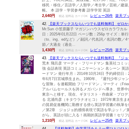
移民・移住／言語学／人類学／考古学／芸術／建築
帳。 本 語学・学習参考書 語学学習 英語
2,640円
レビュー26件
楽天ブ
税込 送料込 カードOK
42.
【楽天ブックスならいつでも送料無料】 ゼロからわ
Mr.Sun 小笠原藤子 マガジンハウスゼロカラワカ
日：2025年01月22日 ページ数：256p サイズ：
（to、ing、edなど）／副詞／代名詞／名詞の
節／大過去（過去...
1,430円
レビュー25件
楽天ブ
税込 送料込 カードOK
43.
【楽天ブックスならいつでも送料無料】 『ジョジョ
荒木 飛呂彦 マーティ・フリードマン 集英社コミック
強 会話表現 英語コミュニケーション 名シーン 英
ードマン 発行年月：2014年10月24日 予約締切日：20
年6月7日宮城県生まれ。1980年、『週刊少年ジ
な冒険」を連載開始 フリードマン，マーティ（Friedm
アルバムセールスを誇るメガバンドへ導き、世界中に
東京へと移す。現在、ギタリスト・作曲家・プロデ
る 北浦尚彦（キタウラナオヒコ） 1972年東京
の貿易促進機関に勤務する傍ら英語学習書の執筆を
／第2章 ジョジョ的感情表現で英語を学ぶッ！／
がら、英語が頭に入る！画期的英語学習書！セリフは
1,210円
レビュー25件
楽天ブ
税込 送料込 カードOK
44.
【送料無料】中学英語をもう一度ひとつひと