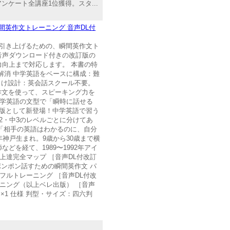
ンケート全講座1位獲得。スタ...
間英作文トレーニング 音声DL付
へ引き上げるための、瞬間英作文ト
音声ダウンロード付きの改訂版の
向上まで対応します。 本書の特
解消 中学英語をベースに構成：難
向け設計：英会話スクール不要。
作文を使って、スピーキング力を
中学英語の文型で「瞬時に話せる
ド版として新登場！中学英語で習う
2・中3のレベルごとに分けてあ
「相手の英語はわかるのに、自分
年神戸生まれ。9歳から30歳まで横
を経て、1989〜1992年アイ
上達完全マップ ［音声DL付改訂
ポンポン話すための瞬間英作文 パ
フルトレーニング ［音声DL付改
ニング（以上ベレ出版） ［音声
×1 仕様 判型・サイズ：四六判