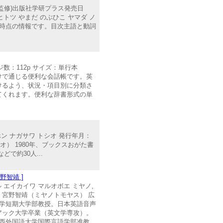
監修)出版社学研プラス発売日
ヒトツ やまだ のぶひこ ヤマダ ノ
れた時点の情報です。目次主語と動詞
ジ数：112p サイズ：単行本
すだけで通じる便利な会話帳です。英
けるよう、状況・項目別に分類さ
てくれます。便利な辞書形式の単
ホン ナガサワ トシオ 発行年月：
ワトシオ） 1980年、ブックスおがた書
で約30人...
野智靖 ]
 エイカイワ マルオボエ ミヤノ,
CD1 宮野智靖（ミヤノトモヤス） 広
学短期大学部教授。日本英語音声
ンピアック大学卒業（英文学専攻）。
西外国語大学国際言語学部准教