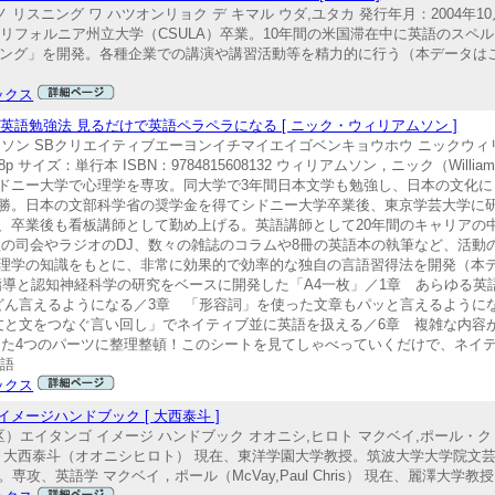
 リスニング ワ ハツオンリョク デ キマル ウダ,ユタカ 発行年月：2004年10
ユタカ） カリフォルニア州立大学（CSULA）卒業。10年間の米国滞在中に英語の
ーニング」を開発。各種企業での講演や講習活動等を精力的に行う（本データは
ックス
英語勉強法 見るだけで英語ペラペラになる [ ニック・ウィリアムソン ]
ン SBクリエイティブエーヨンイチマイエイゴベンキョウホウ ニックウィリア
p サイズ：単行本 ISBN：9784815608132 ウィリアムソン，ニック（Willia
ドニー大学で心理学を専攻。同大学で3年間日本文学も勉強し、日本の文化に
勝。日本の文部科学省の奨学金を得てシドニー大学卒業後、東京学芸大学に研
、卒業後も看板講師として勤め上げる。英語講師として20年間のキャリアの
の番組の司会やラジオのDJ、数々の雑誌のコラムや8冊の英語本の執筆など、活
理学の知識をもとに、非常に効果的で効率的な独自の言語習得法を開発（本
指導と認知神経科学の研究をベースに開発した「A4一枚」／1章 あらゆる
どん言えるようになる／3章 「形容詞」を使った文章もパッと言えるように
文と文をつなぐ言い回し」でネイティブ並に英語を扱える／6章 複雑な内容
った4つのパーツに整理整頓！このシートを見てしゃべっていくだけで、ネイ
英語
ックス
メージハンドブック [ 大西泰斗 ]
エイタンゴ イメージ ハンドブック オオニシ,ヒロト マクベイ,ポール・クリス
2280251 大西泰斗（オオニシヒロト） 現在、東洋学園大学教授。筑波大学大学院
、英語学 マクベイ，ポール（McVay,Paul Chris） 現在、麗澤大学教授