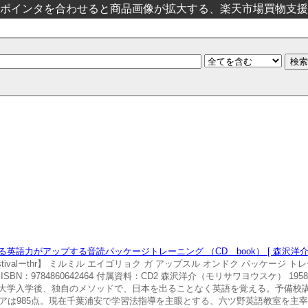
ポインタを合わせると商品画像が拡大する、楽天市場買物支援
語力がアップする音読パッケージトレーニング （CD book） [ 森沢洋介 
festivalーthr】 ミルミル エイゴリョク ガ アップスル オンドク パッケージ
 ISBN：9784860642464 付属資料：CD2 森沢洋介（モリサワヨウスケ） 1
学入学後、独自のメソッドで、日本を出ることなく英語を覚える。予備校講師な
コアは985点。現在千葉浦安で学習法指導を主眼とする、六ツ野英語教室を主