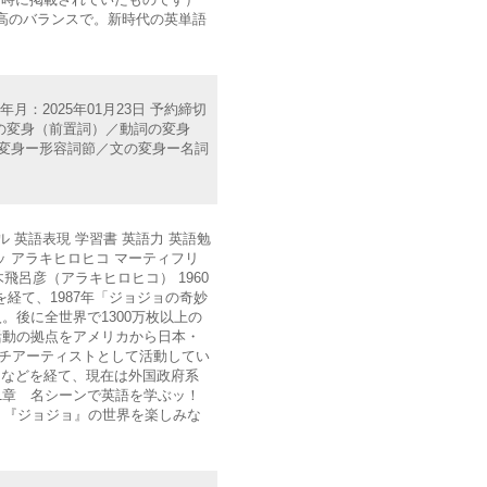
高のバランスで。新時代の英単語
：2025年01月23日 予約締切
／名詞の変身（前置詞）／動詞の変身
の変身ー形容詞節／文の変身ー名詞
ル 英語表現 学習書 英語力 英語勉
ッ アラキヒロヒコ マーティフリ
 荒木飛呂彦（アラキヒロヒコ） 1960
経て、1987年「ジョジョの奇妙
加入。後に全世界で1300万枚以上の
活動の拠点をアメリカから日本・
チアーティストとして活動してい
ーなどを経て、現在は外国政府系
1章 名シーンで英語を学ぶッ！
 『ジョジョ』の世界を楽しみな