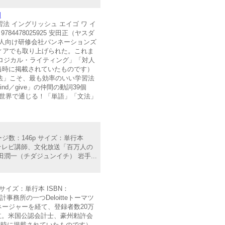
]
法 イングリッシュ エイゴ ワ イ
784478025925 安田正（ヤスダ
法人向け研修会社パンネーションズ
ィアでも取り上げられた。これま
「ロジカル・ライティング」「対人
当時に掲載されていたものです）
法」こそ、最も効率のいい学習法
d／give」の仲間の動詞39個
世界で通じる！「単語」「文法」
ージ数：146p サイズ：単行本
教育テレビ講師、文化放送「百万人の
一（チダジュンイチ） 岩手...
 サイズ：単行本 ISBN：
事務所の一つDeloitteトーマツ
ージャーを経て、登録者数20万
て独立。米国公認会計士、豪州勅許会
れた当時に掲載されていたものです）