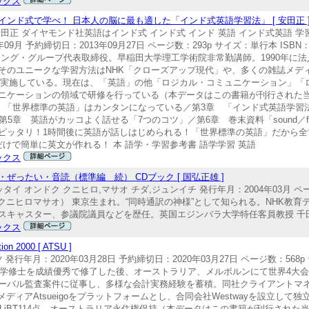
ックス
ンド式で学べ！ 日本人の脳に最も適した「インド式英語学習法」 [ 安田正 
正 ダイヤモンド社英語はインド式 インド式 インド 英語 インド式英語 学習
9月 予約締切日：2013年09月27日 ページ数：293p サイズ：単行本 ISBN：9
ング・グループ代表取締役。早稲田大学理工学術院非常勤講師。1990年に
そのユニークな学習方法はNHK「クローズアップ現代」や、多くの雑誌メデ
修を実施している。現在は、「英語」の他「ロジカル・コミュニケーション」
ニケーションの領域で研修を行っている（本データはこの書籍が刊行された
章 「世界標準の英語」はカンタンになっている／第3章 「インド式英語学習
章 英語がカッコよく話せる「7つのコツ」／第6章 巻末資料「sound／fin
ピッタリ！1時間後に英語が話しはじめられる！「世界標準の英語」だから全
けで簡単に英文が作れる！ 本 語学・学習参考書 語学学習 英語
ックス
ったい・音読（標準編 続） CDブック [ 国弘正雄 ]
タイ オンドク クニヒロ,マサオ チダ,ジュンイチ 発行年月：2004年03月 ペ
 国弘正雄（クニヒロマサオ） 東京生まれ。“同時通訳の神様”として知られる。NHK
キャスター、参議院議員などを歴任。英国エジンバラ大学特任客員教授 千田潤
ックス
000 [ ATSU ]
ツ 発行年月：2020年03月28日 予約締切日：2020年03月27日 ページ数：568p
立大学会計学修士を成績優秀で修了した後、オーストラリア、メルボルンにて世界4大会計
ーバル監査案件に従事し、多様な会計実務経験を蓄積。同社クライアントマネ
メディアAtsueigoをプラットフォームとし、合同会社Westwayを設立し
TOEFLiBT114点、オーストラリア永住権保持（本データはこの書籍が刊行さ