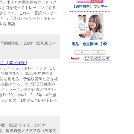
煙／体形と体調の保ち方／クリス
耳と口を使ってトレーニングする
グします。これを「音読パッケー
て行う「音読パッケージ」トレー
学習 英語
約締切日：2024年02月26日 ペ
[ 森沢洋介 ]
クブン シャッフル トレーニング モリ
リサワヨウスケ） 1958年神戸生ま
英語を覚える。予備校講師などを経
導を主眼とする、六ツ野英語教室を
針／トレーニングの仕方／中学1・
〜20／中学1・2・3年＋α問題
せるための、1歩進んだ応用トレー
ジ数：912p サイズ：単行本
和高校、慶應義塾大学文学部（英米文