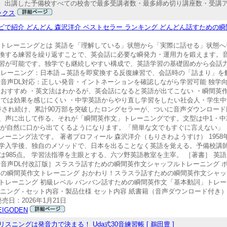
取得。出講した予備校すべての校舎で最多受講者数・最多締め切り講座数・受講ア
ックス
レビで紹介 どんどん 森沢洋介 ベストセラー ランキング どんどん話すための瞬
文トレーニングとは 英語を「理解している」状態から「実際に話せる」状態
換する練習を繰り返すことで、英会話に必要な瞬発力・運用力を鍛えます。
習が可能です。独学でも継続しやすい構成で、英語学習の基礎固めから会話力
トレーニング：日本語→英語を即変換する反復練習で、会話時の「詰まり」を
 音声DL対応：正しい発音・イントネーションを確認しながら学習可能 独学
におすすめ ・英文法はわかるが、英会話になると英語が出てこない ・瞬間英
けでは効果を感じにくい ・中学英語からやり直し学習をしたい社会人・学生
支持され続け、累計90万部を突破したロングセラーが、ついに音声ダウンロー
、声に出して作る、それが「瞬間英作文」トレーニングです。文型は中1・中
語が自然に口から出てくるようになります。「簡単な文でもすぐに言えない」
ーニング法です。 著者プロフィール 森沢洋介（もりさわようすけ） 1958
入学後、独自のメソッドで、日本を出ることなく英語を覚える。予備校講師など
は985点。 学習法指導を主眼とする、六ツ野英語教室を主宰。 ［著書］ 英語
音声DL付改訂版］スラスラ話すための瞬間英作文シャッフルトレーニング 
の瞬間英作文トレーニング おかわり！スラスラ話すための瞬間英作文シャッ
トレーニング 初級レベル バンバン話すための瞬間英作文「基本動詞」トレー
ング - セット内容・製品仕様 セット内容 紙書籍（音声ダウンロード付き）
売日：2026年1月21日
IGODEN
ニングは発音力で決まる！ Uda式30音練習帳 [ 鵜田豊 ]