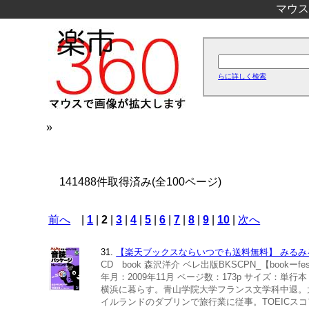
マウス
らに詳しく検索
»
141488件取得済み(全100ページ)
前へ
|
1
|
2
|
3
|
4
|
5
|
6
|
7
|
8
|
9
|
10
|
次へ
31.
【楽天ブックスならいつでも送料無料】 みるみる英
CD book 森沢洋介 ベレ出版BKSCPN_【bookー
年月：2009年11月 ページ数：173p サイズ：単行本
横浜に暮らす。青山学院大学フランス文学科中退。大
イルランドのダブリンで旅行業に従事。TOEICス