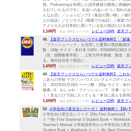
授。Podcastingを利用した語学教材の開発
されていたものです） 出会いのあいさつ／別れの
んなお店）／ショッピング2（食品の買い物）／銀
との会話）／ビジネス2（職場での会話）／家庭で
アメリカ人が日常的に用いている生の英語だけを収録
1,100円
レビュー24件
楽天ブ
税込 送料込 カードOK
48.
【楽天ブックスならいつでも送料無料】 「超速」
「フラッシュバック」を活用した驚異の英語勉強法！ 
数：189p サイズ：単行本 ISBN：97848945
（現：国際教養学部）。上智大学卒業後、製造・貿
る。海外赴任先で英語に...
1,650円
レビュー23件
楽天ブ
税込 送料込 カードOK
49.
【楽天ブックスならいつでも送料無料】 これを英
こあらの学校 マガジンハウスコレヲエイゴデイエルカ
日：2022年01月19日 ページ数：256p サイズ：単
健康／6 おしゃれ・ファッション／7 仕事・ビジ
く！見るだけで頭に入ってくる！本当に使える英単語2
1,650円
レビュー23件
楽天ブ
税込 送料込 カードOK
50.
小学生向け英文法シリーズ！ 送料無料！【My First Gramm
小学生向け英文法シリーズ【My First Grammar】 * My Firs
ト * My First Grammar 3 Student Book + Workbook 
Teacher's Manual 小学校高学年から中学生向け英文法シリーズ
Student Book + Workbook セット My Next Grammar 