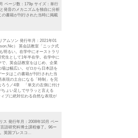
月 ページ数：179p サイズ：単行
スペルと発音のメカニズムを独自に分析
この書籍が刊行された当時に掲載
ムソン 発行年月：2021年01
mson,Nic） 英会話教室「ニック式
も明るい。在学中にオーストラリ
究生として1年半在学。在学中に
中で、英会話教室をはじめ、企業
動の場は幅広い。ゼロから日本語を
データはこの書籍が刊行された当
英語表現の土台になる「時制」を完
なろう／4章 「単文の左側に付け
がちょい足しでサラッと言える
ティブに絶対伝わる自然な表現が
 発行年月：2008年10月 ペー
文芸言語研究科博士課程修了。96ー
。英国プレスコ...