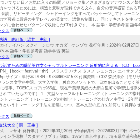
／ついてない日／お気に入りの時間／ジョーク集／さまざまなアナウンス／禁
の力をつけるためには、構造と意味が理解できる文を、自分の音声器官である
、音読、リピーティング、シャドーイングをすべてパッケージしてトレーニン
の学習者に最適の中学レベルの英文で、語彙も制限し、同じテキストを使っ
グに合わせたパターンで収録したCD付きです。 本 語学・学習参考書 語学
ックス
 改訂版 [ 温井 史朗 ]
テイバン ヌクイ シロウ オカダ ケンゾウ 発行年月：2024年02月27日 予
875 本 語学・学習参考書 語学学習 英語...
ックス
すための瞬間英作文シャッフルトレーニング 反射的に言える （CD book） 
PN_【bookーfestivalーthr】 スラスラ ハナス タメノ シュンカン エイサ
5p サイズ：単行本 ISBN：9784860641573 付属資料：CD2 森沢洋介（モ
学フランス文学科中退。大学入学後、独自のメソッドで、日本を出ることなく
行業に従事。TOEICスコアは985点。現在千葉県房総の大網白里町で学習法指
されていたものです） 1 文型シャッフルトレーニング（トレーニングの指
ョントレーニング（トレーニングの指針／トレーニングの仕方／中学1・2年問題1
行うというトレーニング手法を踏襲しつつ、基本文型の底力を如何なく発揮さ
語
ックス
大全 [ 関 正生 ]
 マサオ 発行年月：2022年03月30日 予約締切日：2022年03月29日 ペー
サオ） オンライン予備校『スタディサプリ』講師。1975年東京生まれ。埼玉県立浦