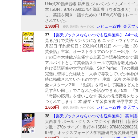
Uda式30音練習帳 鵜田豊 ジャパンタイムズエイゴ ノ
本 ISBN：9784789011754 鵜田豊（ウダ
し、英語を聞き・話すための「UDA式30音トレ
されていた...
1,980円
レビュー27件
楽天ブ
税込 送料込 カードOK
37.
【楽天ブックスならいつでも送料無料】 A4一枚
見るだけで英語ペラペラになる ニック・ウィリアムソ
月22日 予約締切日：2021年01月21日 ページ数：208
英会話」主宰。オーストラリアのシドニー出身。シ
アの日本大使館が主催する全豪日本語弁論大会で優
アルバイトとして英会話スクールで英語を教え始め
向け英語研修や大学の講義、SKYPerfec TV
完璧に習得した経験と、大学で専攻していた神経心
時に掲載されていたものです） 序章 20年の英語
全マスター／2章 「動詞」を増やして英語をどん
足す言い回し」でこなれた会話ができる／5章 「
「奇跡の応用」を使いこなす 英文の構成要素をた
つくれてしまう！ 本 語学・学習参考書 語学学習 
1,650円
レビュー27件
楽天ブ
税込 送料込 カードOK
38.
【楽天ブックスならいつでも送料無料】 英単語イ
大西泰斗 ポール・クリス・マクベイ 青灯社（新宿区）
ジ数：270p サイズ：単行本 ISBN：978486
97年、オックスフォード大学言語研究所客員研究員。専攻