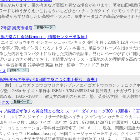
場合があります。帯の有無など実際と異なる場合があります。著者山田暢彦(
数307Pキーワードちゆうがくえいごおもういちどひとつ チユウガクエイゴオモウイチド
の英語を超基礎から学び直したい高校生・大人に。※本データはこの商品が発売さ
an 2号店 楽天市場店
指さし会話帳mini） [ 情報センター出版局 ]
エイゴ ジョウホウ センター シュッパンキョク 発行年月：2009年12月 ペー
移動／観光／食事／買い物／仲良くなる／トラブル 本書は、単語やフレーズを指さ
粋した内容をコンパクトに収録した英語の会話集。見たいページがすぐに開
近いヨミガナが付いており、表情豊かなイラストは現地の人の理解度を高め
学・学習参考書 語学学習 英語 旅行・留学・アウトドア 旅行
クス
6年分の英語が10日間で身につく本 [ 長沢 寿夫 ]
stivalーthr】 チュウガクコウコウロクネンブンノエイゴガトウカカンデミニツク
ページ数：256p サイズ：単行本 ISBN：9784756918154 長沢寿夫（ナガサ
る。1981〜1984年、教え方の研究のために、塾、英会話学院、個人教授など
ックス
厳選必ず使える英会話まる覚え スーパーダイアローグ300 （J新書） [ 宮
フ・T．ルリアス ジェイ・リサーチ出版ネイティブ ゲンセン カナラズ ツカエル
0月 ページ数：198p サイズ：単行本 ISBN：9784901429771 付属資料：
チ・コミュニケーション学科修士課程修了（M．A．）。現在、関西外国語大
ジョセフ（Ruelius,Joseph） 米国ニュージャージー州生まれ。クイ
バーミンガム大学大学院英語教育研究科修士課程修了（M．A．）。現在、関