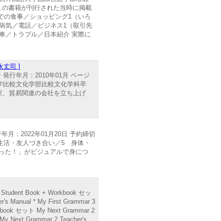
はこの書籍が刊行された当時に掲載
での食事／ショッピング1（いろ
病気／電話／ビジネス1（取引先
車／トラブル／日本紹介 実際に
丈司 ]
行年月：2010年01月 ページ
上智大学比較文化学部比較文化学科卒
訳、貿易関連の会社を立ち上げ
：2022年01月20日 予約締切
 学校生活・友人づき合い／5 身体・
かった！」がビジュアルで身につ
Student Book + Workbook セッ
r's Manual * My First Grammar 3
ook セット My Next Grammar 2
y Next Grammar 2 Teacher's