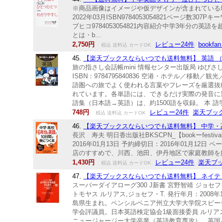
※商品画像はイメージや仮デザインが含まれている
2022年03月ISBN9784053054821ページ
ブヒコ9784053054821内容紹介中学3年分
とは・b...
2,750円
レビュー24件
bookf
税込 送料込 カードOK
45.
【楽天ブックスならいつでも送料無料】 英語 （旅の
旅の指さし会話帳mini 情報センター出版局 ゆびさし
ISBN：9784795840836 空港・ホテル／
語圏への旅でよく使われる言葉やフレーズを厳選抜
れています。各単語には、できるだけ実際の発音に
語集（日本語→英語）は、約1500語を収録。 本 語
748円
レビュー24件
楽天ブッ
税込 送料込 カードOK
46.
【楽天ブックスならいつでも送料無料】 中学・高校
長沢 寿夫 明日香出版社BKSCPN_【bookーfe
2016年01月13日 予約締切日：2016年01月12日 
店のすすめで、川西、池田、伊丹地区で家庭教師を始め
1,430円
レビュー24件
楽天ブ
税込 送料込 カードOK
47.
【楽天ブックスならいつでも送料無料】 ネイティブ
スーパーダイアローグ300 J新書 宮野智靖 ジョセ
トモヤス ルリアス,ジョセフ・T. 発行年月：2008年1
島県生まれ。ペンシルベニア州立大学大学院スピー
学会評議員。日本英語検定協会1級面接委員 ルリアス，
ニュージャージー大学卒業（英語教育専攻）。英国