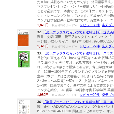
た当時に掲載されていたものです） 外国語学習法
マスプレゼント（O・ヘンリー短編より） 外国語
ことが必須です。本書では、この1冊のテキストで
ジ」トレーニングと称しています。初級から初中級
ニングは学習効果・効率抜群です。英文をトレーニン
1,870円
レビュー30件
楽天ブ
税込 送料込 カードOK
32.
【楽天ブックスならいつでも送料無料】 速読英熟語
温井 史朗 岡田 賢三 Z会ソクドクエイジュクゴ カイ
ージ数：424p サイズ：単行本 ISBN：9784865315
1,320円
レビュー29件
楽天ブ
税込 送料込 カードOK
33.
【楽天ブックスならいつでも送料無料】 スラスラ話
反射的に言える CD book 森沢洋介 ベレ出版BKSC
サワ,ヨウスケ 発行年月：2007年06月 ページ数：24
れ。9歳から30歳まで横浜に暮らす。青山学院大
て、1989〜1992年アイルランドのダブリンで旅
主宰（本データはこの書籍が刊行された当時に掲載
2・3年レベル問題1〜50）／2 文型コンビネーシ
1〜30） 口頭で素早く、基本文型による英作文を
ニングを紹介。 本 語学・学習参考書 語学学習 英
1,980円
レビュー29件
楽天ブ
税込 送料込 カードOK
34.
【楽天ブックスならいつでも送料無料】 真・英文法
関 正生 KADOKAWAシンエイブンポウタイゼン セキ
ISBN：9784046056191 関正生（セキマ