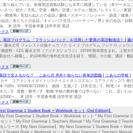
に積極的に取り組んでいる。各種英語資格試験にも非常に精通している（本データ
あいさつ／紹介／天気／空港・機内／交通／ホテル／観光／レストラン／家庭
行・郵便局／見知らぬ人との会話／趣味／スポーツ／レジャー・娯楽／健康／
の会話／友だちとの会話／キャンパス生活／パーティー／男と女の会話／自動
。 本 語学・学習参考書 語学学習 英語
ックス
英語プログラム 「フラッシュバック」を活用した驚異の英語勉強法！ [ 藤永
藤永丈司 フォレスト出版チョウソク エイゴ プログラム フジナガ,ジョウジ 発
13815 付属資料：CD1 藤永丈司（フジナガジョウジ） 1974年熊本県生まれ。
易会社へ就職し、約10年間の海外赴任生活を経て、帰国。その後、通訳・翻
ックス
語で言えるかな？ こあら式 意外と知らない英単語図鑑 [ こあらの学校 ]
ナ コアラシキイガイトシラナイエイタンゴズカン コアラノガッコウ 発行年月
行本 ISBN：9784838731930 1 感情・五感／2 日常生活／3 料理／4
ネス／8 算数・数学／9 動物 学校の教科書では学べない「これ、言いた
000＋。 本 語学・学習参考書 語学学習 英語
ックス
ar 1 Student Book + Workbook セット (2nd Edition)】
t Grammar 1 Student Book + Workbook セット * My First Grammar 2 
セット * My First Grammar 1 Teacher's Manual * My First Grammar 2 Teache
【My Next Grammar】 My Next Grammar 1 Student Book + Workb
3 Student Book + Workbook セット My Next Grammar 1 Teacher's Manual M