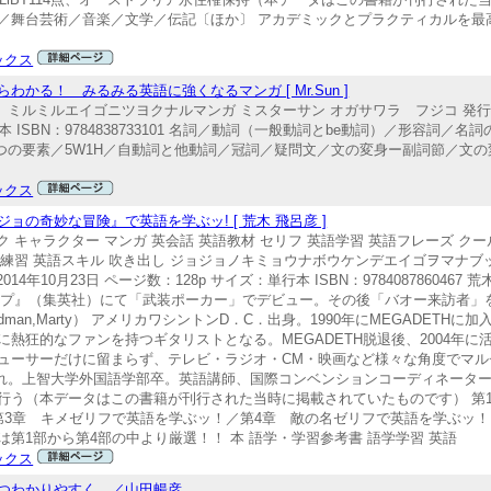
／舞台芸術／音楽／文学／伝記〔ほか〕 アカデミックとプラクティカルを最
ックス
かる！ みるみる英語に強くなるマンガ [ Mr.Sun ]
ル ミルミルエイゴニツヨクナルマンガ ミスターサン オガサワラ フジコ 発行年月
単行本 ISBN：9784838733101 名詞／動詞（一般動詞とbe動詞）／形容詞
数／4つの要素／5W1H／自動詞と他動詞／冠詞／疑問文／文の変身ー副詞節／文
ックス
の奇妙な冒険』で英語を学ぶッ! [ 荒木 飛呂彦 ]
 キャラクター マンガ 英会話 英語教材 セリフ 英語学習 英語フレーズ クー
語練習 英語スキル 吹き出し ジョジョノキミョウナボウケンデエイゴヲマナブ
14年10月23日 ページ数：128p サイズ：単行本 ISBN：9784087860467
ャンプ』（集英社）にて「武装ポーカー」でデビュー。その後「バオー来訪者」を
an,Marty） アメリカワシントンD．C．出身。1990年にMEGADETHに
熱狂的なファンを持つギタリストとなる。MEGADETH脱退後、2004年に
ューサーだけに留まらず、テレビ・ラジオ・CM・映画など様々な角度でマル
生まれ。上智大学外国語学部卒。英語講師、国際コンベンションコーディネータ
行う（本データはこの書籍が刊行された当時に掲載されていたものです） 第
第3章 キメゼリフで英語を学ぶッ！／第4章 敵の名ゼリフで英語を学ぶッ！
第1部から第4部の中より厳選！！ 本 語学・学習参考書 語学学習 英語
ックス
つわかりやすく。／山田暢彦