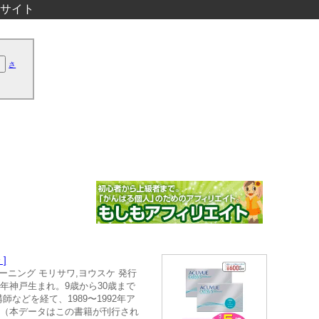
サイト
さ
]
 トレーニング モリサワ,ヨウスケ 発行
958年神戸生まれ。9歳から30歳まで
どを経て、1989〜1992年ア
宰（本データはこの書籍が刊行され