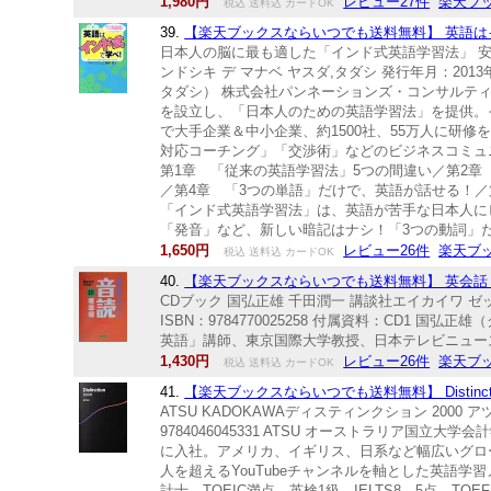
1,980円
レビュー27件
楽天ブ
税込 送料込 カードOK
39.
【楽天ブックスならいつでも送料無料】 英語はイ
日本人の脳に最も適した「インド式英語学習法」 安田
ンドシキ デ マナベ ヤスダ,タダシ 発行年月：2013年0
タダシ） 株式会社パンネーションズ・コンサルティ
を設立し、「日本人のための英語学習法」を提供。
で大手企業＆中小企業、約1500社、55万人に研
対応コーチング」「交渉術」などのビジネスコミュ
第1章 「従来の英語学習法」5つの間違い／第2
／第4章 「3つの単語」だけで、英語が話せる！／第5
「インド式英語学習法」は、英語が苦手な日本人に
「発音」など、新しい暗記はナシ！「3つの動詞」だ
1,650円
レビュー26件
楽天ブ
税込 送料込 カードOK
40.
【楽天ブックスならいつでも送料無料】 英会話・ぜ
CDブック 国弘正雄 千田潤一 講談社エイカイワ ゼッ
ISBN：9784770025258 付属資料：CD1
英語」講師、東京国際大学教授、日本テレビニュース
1,430円
レビュー26件
楽天ブ
税込 送料込 カードOK
41.
【楽天ブックスならいつでも送料無料】 Distinction 2
ATSU KADOKAWAディスティンクション 2000 ア
9784046045331 ATSU オーストラリア国
に入社。アメリカ、イギリス、日系など幅広いグロ
人を超えるYouTubeチャンネルを軸とした英語学習
計士、TOEIC満点、英検1級、IELTS8．5点、