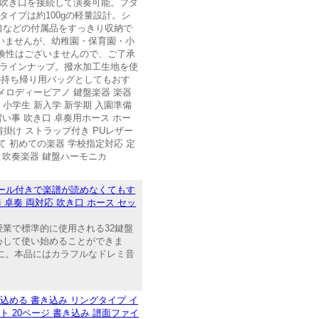
で吹き口を接続して演奏可能。フタ
イプは約100gの軽量設計。シ
口などの付属品をすっきり収納で
ざいませんが、幼稚園・保育園・小
換性はございませんので、ご了承
もラインナップ。撥水加工生地を使
の持ち帰り用バッグとしてもおす
 メロディーピアノ 鍵盤楽器 楽器
 小学生 新入学 新学期 入園準備
習い事 吹き口 卓奏用ホース ホー
肩掛け ストラップ付き PUレザー
て 初めての楽器 学校指定対応 定
器・吹奏楽器 鍵盤ハーモニカ
シール付きで楽譜が読めなくてもす
 卓奏 両対応 吹き口 ホース セッ
業で標準的に使用される32鍵盤
心して使い始めることができま
に。本品にはカラフルなドレミ音
き込める 書き込み リングタイプ イ
ット 20ページ 書き込み 譜面ファイ