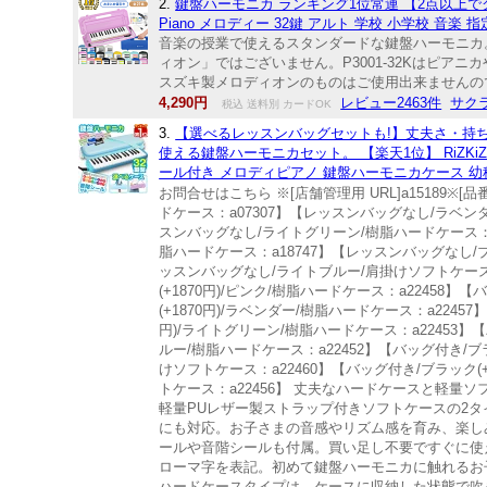
2.
鍵盤ハーモニカ ランキング1位常連 【2点以上でクーポ
Piano メロディー 32鍵 アルト 学校 小学校 音
音楽の授業で使えるスタンダードな鍵盤ハーモニカ。 
ィオン」ではございません。P3001-32Kはピ
スズキ製メロディオンのものはご使用出来ませんので
4,290円
レビュー2463件
サク
税込 送料別 カードOK
3.
【選べるレッスンバッグセットも!】丈夫さ・持
使える鍵盤ハーモニカセット。 【楽天1位】 RiZKi
ール付き メロディピアノ 鍵盤ハーモニカケース 幼稚園
お問合せはこちら ※[店舗管理用 URL]a15189
ドケース：a07307】【レッスンバッグなし/ラベン
スンバッグなし/ライトグリーン/樹脂ハードケース：a
脂ハードケース：a18747】【レッスンバッグなし/
ッスンバッグなし/ライトブルー/肩掛けソフトケース：
(+1870円)/ピンク/樹脂ハードケース：a22458
(+1870円)/ラベンダー/樹脂ハードケース：a2245
円)/ライトグリーン/樹脂ハードケース：a22453】【バ
ルー/樹脂ハードケース：a22452】【バッグ付き/ブラ
けソフトケース：a22460】【バッグ付き/ブラック(+
トケース：a22456】 丈夫なハードケースと軽量
軽量PUレザー製ストラップ付きソフトケースの2タ
にも対応。お子さまの音感やリズム感を育み、楽し
ールや音階シールも付属。買い足し不要ですぐに使
ローマ字を表記。初めて鍵盤ハーモニカに触れるお
ハードケースタイプは、ケースに収納した状態で吹