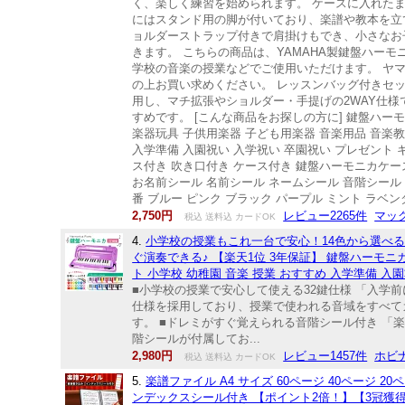
く、楽しく練習を始められます。 ケースに入れた
にはスタンド用の脚が付いており、楽譜や教本を立て
ョルダーストラップ付きで肩掛けもでき、小さなお
きます。 こちらの商品は、YAMAHA製鍵盤ハー
学校の音楽の授業などでご使用いただけます。 ヤ
の上お買い求めください。 レッスンバッグ付きセ
用し、マチ拡張やショルダー・手提げの2WAY仕
すめです。 [こんな商品をお探しの方に] 鍵盤ハーモ
楽器玩具 子供用楽器 子ども用楽器 音楽用品 音楽教
入学準備 入園祝い 入学祝い 卒園祝い プレゼント ギ
ス付き 吹き口付き ケース付き 鍵盤ハーモニカケース
お名前シール 名前シール ネームシール 音階シール 
番 ブルー ピンク ブラック パープル ミント ラベン
2,750円
レビュー2265件
マック
税込 送料込 カードOK
4.
小学校の授業もこれ一台で安心！14色から選べ
ぐ演奏できる♪ 【楽天1位 3年保証】 鍵盤ハーモニカ
ト 小学校 幼稚園 音楽 授業 おすすめ 入学準備 入
■小学校の授業で安心して使える32鍵仕様 「入学
仕様を採用しており、授業で使われる音域をすべて
す。 ■ドレミがすぐ覚えられる音階シール付き 
階シールが付属してお...
2,980円
レビュー1457件
ホビ
税込 送料込 カードOK
5.
楽譜ファイル A4 サイズ 60ページ 40ページ
ンデックスシール付き 【ポイント2倍！】【3冠獲得!!】楽