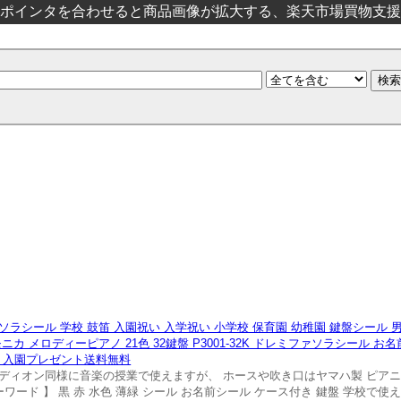
ポインタを合わせると商品画像が拡大する、楽天市場買物支援
ラシール 学校 鼓笛 入園祝い 入学祝い 小学校 保育園 幼稚園 鍵盤シール 男
ニカ メロディーピアノ 21色 32鍵盤 P3001-32K ドレミファソラシール 
入学 入園プレゼント送料無料
I メロディオン同様に音楽の授業で使えますが、 ホースや吹き口はヤマハ製 ピア
ード 】 黒 赤 水色 薄緑 シール お名前シール ケース付き 鍵盤 学校で使