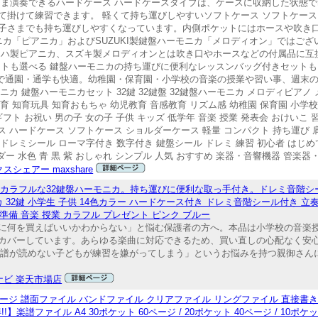
まま演奏できるハードケース ハードケースタイプは、ケースに収納した状態
掛けて練習できます。 軽くて持ち運びしやすいソフトケース ソフトケースタ
子さまでも持ち運びしやすくなっています。内側ポケットにはホースや吹き
モニカ「ピアニカ」およびSUZUKI製鍵盤ハーモニカ「メロディオン」ではご
マハ製ピアニカ、スズキ製メロディオンとは吹き口やホースなどの付属品に互
ットも選べる 鍵盤ハーモニカの持ち運びに便利なレッスンバッグ付きセット
様で通園・通学も快適。幼稚園・保育園・小学校の音楽の授業や習い事、週末
ニカ 鍵盤ハーモニカセット 32鍵 32鍵盤 32鍵盤ハーモニカ メロディピアノ
育 知育玩具 知育おもちゃ 幼児教育 音感教育 リズム感 幼稚園 保育園 小学校
フト お祝い 男の子 女の子 子供 キッズ 低学年 音楽 授業 発表会 おけいこ 
 ハードケース ソフトケース ショルダーケース 軽量 コンパクト 持ち運び 
ドレミシール ローマ字付き 数字付き 鍵盤シール ドレミ 練習 初心者 はじめ
ダー 水色 青 黒 紫 おしゃれ シンプル 人気 おすすめ 楽器・音響機器 管楽
スシェアー maxshare
るカラフルな32鍵盤ハーモニカ。持ち運びに便利な取っ手付き。ドレミ音階
 32鍵 小学生 子供 14色カラー ハードケース付き ドレミ音階シール付き 立奏
園準備 音楽 授業 カラフル プレゼント ピンク ブルー
前に何を買えばいいかわからない」と悩む保護者の方へ。本品は小学校の音楽授
カバーしています。あらゆる楽曲に対応できるため、買い直しの心配なく安
「楽譜が読めない子どもが練習を嫌がってしまう」というお悩みを持つ親御さん
ナビ 楽天市場店
 20ページ 譜面ファイル バンドファイル クリアファイル リングファイル 直接書
譜ファイル A4 30ポケット 60ページ / 20ポケット 40ページ / 10ポケ