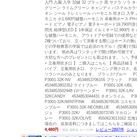
入門 入園 入学 32鍵 32 ブラック 黒 サクラ ソラ
グリーン ライムグリーン キャンディ パステルカラー
オン シール ドレミシール ハーモニカ 吹き口 入学 入園
モニカ ホ1,680円鍵盤ハーモニカ 卓奏用ホース PH-L
ード ピアノ 電子ピアノ 電子キーボード19,790円音
閃光 砲弾型LED 】1年保証 イルミネー12,980円
な鍵盤ハーモニカ。 アウトドアや宅録での使用など
2種ついており、立って演奏する際にはホースの無
どの学校教育の学販では必須のモデル！ (型番)で
います。 留め具はワンタッチで開け閉め可能です
大切な方へのプレゼントにも喜ばれます。 ＼＼ 予備・
+ 立奏用吹き口 】 ご購入はこちら 【 商品詳細 】 サイ
パイプ、立奏用吹き口、 クリーニング用クロス、
ソラシールのみとなります。 ブラック/ブルー P3001-32
P3001-32K-NV 4534853706155 ブラック P30
4534853802352 ライトブルー P3001-32K-UBL 
4534853502948 LV/ラベンダー P3001-32K-L
32KCANDY 4534853044431 ネオンライム P30
P3001-32K/MINTPINK 4534853078535 コス
ンブルー P3001-32K-NEONBLUE 453485300
ジュ P3001-32K/ 4534853073745 マカロン P
レー P3001-32K/OLIVE 45506230
場合の、追加送料につきましてはこちらをご確認く
4,480円
レビュー2897件
ショ
税込 送料込 カードOK