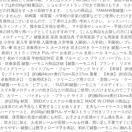
イプは約100gの軽量設計。ショルダーストラップ付きで肩掛けもでき、小
の付属品をすっきり収納できます。 こちらの商品は、YAMAHA製鍵盤ハ
ございませんが、幼稚園・保育園・小学校の音楽の授業などでご使用いただけま
互換性はございませんので、ご了承の上お買い求めください。 レッスンバッ
もラインナップ。撥水加工生地を使用し、マチ拡張やショルダー・手提げの2
の持ち帰り用バッグとしてもおすすめです。 [こんな商品をお探しの方に] 
アノ メロディーピアノ 鍵盤楽器 楽器 楽器玩具 子供用楽器 子ども用楽器 音楽
校 小学生 新入学 新学期 入園準備 入学準備 入園祝い 入学祝い 卒園祝い プレ
いこ 習い事 吹き口 卓奏用ホース ホース付き 吹き口付き ケース付き 鍵盤ハー
 肩掛け ストラップ付き PUレザー お名前シール 名前シール ネームシール 
めて 初めての楽器 学校指定対応 定番 ブルー ピンク ブラック パープル ミント
・吹奏楽器 鍵盤ハーモニカ商品詳細【鍵盤ハーモニカ】 ブランド： リズキズ(Ri
トグリーン ・ライトブルー ・ブルー ・ブラック サイズ： 【本体】 (約)幅42
【ソフトケース】 (約)幅44cm×奥行7cm×高さ17cm 重量： 【本体】 (約)515
品： ・卓奏用吹き口 ・立奏用拭き口 ・クリーニング用クロス ・音階シール ・ケ
AHA鍵盤ハーモニカ「ピアニカ」・SUZUKI鍵盤ハーモニカ「メロディオン
、スズキ製メロディオンの吹き口などの部品はご使用いただけませんのでご了
） カラー： ・バイオレット ・ブラック サイズ： (約)幅45cmx奥行13cmx高
約)230g 材質： 300Dポリエステル※撥水加工 MADE IN CHINA ※
ンは改良のため予告なく変更することがあります。 丈夫なハードケースと軽量
ハードケースと、約100gの軽量PUレザー製ストラップ付きソフトケースの
や幼稚園、保育園の音楽の授業にも対応。お子さまの音感やリズム感を育み、楽
ス、吹き口に加え、お名前シールや音階シールも付属。買い足し不要ですぐに
わかりやすい 鍵盤には数字とローマ字を表記。初めて鍵盤ハーモニカに触れ