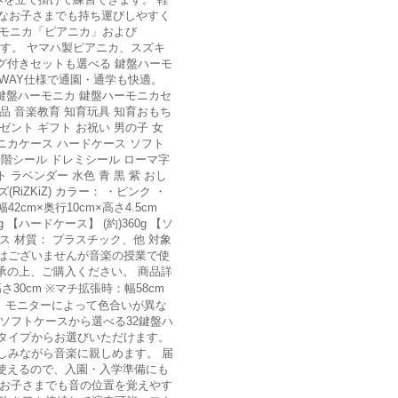
さなお子さまでも持ち運びしやすく
ーモニカ「ピアニカ」および
す。 ヤマハ製ピアニカ、スズキ
グ付きセットも選べる 鍵盤ハーモ
WAY仕様で通園・通学も快適。
鍵盤ハーモニカ 鍵盤ハーモニカセ
用品 音楽教育 知育玩具 知育おもち
ゼント ギフト お祝い 男の子 女
モニカケース ハードケース ソフト
音階シール ドレミシール ローマ字
 ラベンダー 水色 青 黒 紫 おし
ZKiZ) カラー： ・ピンク ・
cm×奥行10cm×高さ4.5cm
g 【ハードケース】 (約)360g 【ソ
ース 材質： プラスチック、他 対象
」ではございませんが音楽の授業で使
承の上、ご購入ください。 商品詳
さ30cm ※マチ拡張時：幅58cm
商品は、モニターによって色合いが異な
ソフトケースから選べる32鍵盤ハ
2タイプからお選びいただけます。
しみながら音楽に親しめます。 届
使えるので、入園・入学準備にも
るお子さまでも音の位置を覚えやす