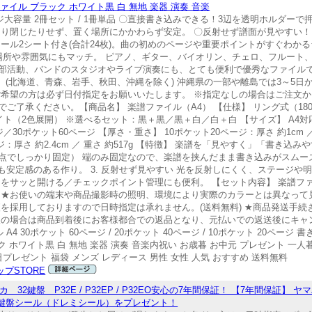
イル ブラック ホワイト黒 白 無地 楽器 演奏 音楽
0ページ大容量 2冊セット / 1冊単品 〇直接書き込みできる！3辺を透明ホルダ
たり閉じたりせず、置く場所にかかわらず安定。 〇反射せず譜面が見やすい
ール2シート付き(合計24枚)。曲の初めのページや重要ポイントがすぐわかる
場所や雰囲気にもマッチ。 ピアノ、ギター、バイオリン、チェロ、フルート
部活動、バンドのスタジオやライブ演奏にも、とても便利で優秀なファイルで
 (北海道、青森、岩手、秋田、沖縄を除く) 沖縄県の一部や離島では3～5日
ご希望の方は必ず日付指定をお願いいたします。 ※指定なしの場合はご注文
ご了承ください。【商品名】 楽譜ファイル（A4） 【仕様】 リング式（18
（2色展開） ※選べるセット：黒＋黒／黒＋白／白＋白 【サイズ】 A4対応（縦
／30ポケット60ページ 【厚さ・重さ】 10ポケット20ページ：厚さ 約1cm ／ 
0ページ：厚さ 約2.4cm ／ 重さ 約517g 【特徴】 楽譜を「見やすく」「書
3点でしっかり固定） 端のみ固定なので、楽譜を挟んだまま書き込みがスムーズ
も安定感のある作り。 3. 反射せず見やすい 光を反射しにくく、ステージや明
をサッと開ける／チェックポイント管理にも便利。 【セット内容】 楽譜フ
意】 ★お使いの端末や商品撮影時の照明、環境により実際のカラーとは異なっ
を採用しておりますので日時指定は承れません。(送料無料) ★商品発送手
望の場合は商品到着後にお客様都合での返品となり、元払いでの返送後にキャ
30ポケット 60ページ / 20ポケット 40ページ / 10ポケット 20ページ 
 ホワイト黒 白 無地 楽器 演奏 音楽内祝い お歳暮 お中元 プレゼント 一人暮
プレゼント 福袋 メンズ レディース 男性 女性 人気 おすすめ 送料無料
プSTORE
盤 P32E / P32EP / P32EO安心の7年間保証！ 【7年間保証】 ヤマ
保証！ 鍵盤シール（ドレミシール）をプレゼント！