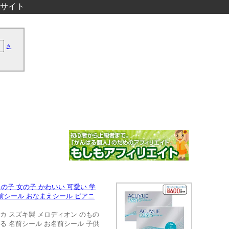
サイト
さ
の子 女の子 かわいい 可愛い 学
お名前シール おなまえシール ピアニ
ニカ スズキ製 メロディオン のもの
える 名前シール お名前シール 子供