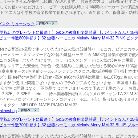
上リードタイムが発生しお届けが遅れます。 お急ぎの方は、日時指定せずに
心してお使いいただけます。 ピアニカは購入時より1年間のメーカーでの保証
。 ピアニカは小学校の音楽授業で使用されますが、近年多くの、保育園・幼
バスタ ミュージック
学祝いのプレゼントに最適！】G&Gの教育用楽器特選 【ポイントなんと15
00件超え】32 鍵盤ハーモニカ Melody Merry MM-32 PINK ピン
おける音楽の授業で使っていただける人気の32鍵盤ハーモニカ。ピアニカや
ーメリー・スタンダードな32音の鍵盤ハーモニカ MM32は音楽の授業で
ニカを演奏していただけます。カラーはスタンダードに人気の3色をご用意。
準をクリアした安全性で音色、使用感共にご満足いただける安心の6か月保証
卓奏用ホース♪お名前シール♪メンテナンスクロス♪取扱説明書【仕様】本体サイ
サイズ：幅 約47cm×奥行 約17cm×高さ 約6cm収納時総重量：約1,070g※
ますがご使用上問題ございませんので予めご了承くださいませ。 ※製造工程
に安全性に問題はなく、不良品ではございませんので予めご了承のうえ、お買
P-32EP etc...・鈴木楽器製作所(スズキ) メロディオン FA-32,M-32C,M
DENT26,ファイヤーメロディカ,オーシャンメロディカ etc... 下記、取り扱いありま
タニ MELODY MATE PIANO MM-32
lineshop
学祝いのプレゼントに最適！】G&Gの教育用楽器特選 【ポイントなんと15
00件超え】32 鍵盤ハーモニカ Melody Merry MM-32 BLUE ブル
おける音楽の授業で使っていただける人気の32鍵盤ハーモニカ。ピアニカや