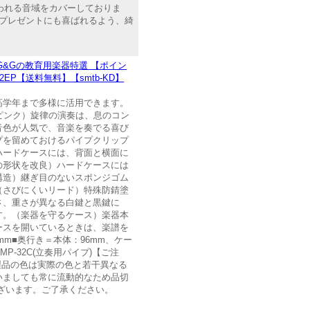
使われる音域をカバーしておりま
プレゼントにも喜ばれるよう、綺
&Gの教育用楽器特選 【ポイン
2EP【送料無料】【smtb-KD】
高学年まで多様に活用できます。
ピンク）旋律の演奏は、息のコン
音色が人気で、音楽を奏でる喜び
プを留めておけるパイプクリップ
ハードケースには、背面と横面に
の形状を改良）ハードケースには
構造）継ぎ目のないスポンジゴム
（さびにくいリード）特殊防錆塗
さ、重さが異なる白鍵と黒鍵に
す。（楽器を守るケース）楽器本
ースを開いているときは、楽譜を
mm■奥行き＝本体：96mm、ケー
MP-32C(立奏用パイプ)【ご注
※製品の色は実際の色と若干異なる
いましても常に流動的なため品切
ざいます。ご了承ください。