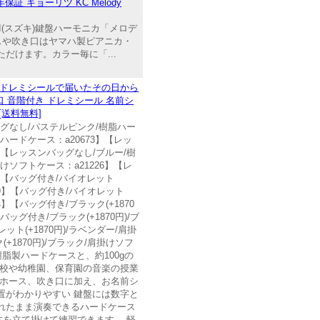
証 キョーリツ KC Melody
I(スズキ)鍵盤ハーモニカ「メロデ
ースや吹き口はヤマハ製ピアニカ・
だけます。カラー毎に「...
/ドレミシールで届いたその日から
口 音階付き ドレミシール 名前シ
[送料無料]
バッグなし/パステルピンク/樹脂ハー
ハードケース：a20673】【レッ
】【レッスンバッグなし/ブルー/樹
けソフトケース：a21226】【レ
】【バッグ付き/バイオレット
459】【バッグ付き/バイオレット
4】【バッグ付き/ブラック(+1870
ッグ付き/ブラック(+1870円)/ブ
ット(+1870円)/ラベンダー/肩掛
+1870円)/ブラック/肩掛けソフ
脂製ハードケースと、約100gの
学校や幼稚園、保育園の音楽の授業
用ホース、吹き口に加え、お名前シ
置がわかりやすい 鍵盤には数字と
れたまま演奏できるハードケース
を立て掛けて練習できます。 軽