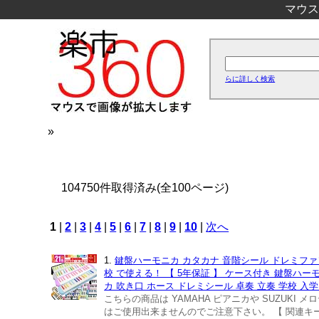
マウス
らに詳しく検索
»
104750件取得済み(全100ページ)
1
|
2
|
3
|
4
|
5
|
6
|
7
|
8
|
9
|
10
|
次へ
1.
鍵盤ハーモニカ カタカナ 音階シール ドレミファソ
校 で使える！ 【 5年保証 】 ケース付き 鍵盤ハーモ
カ 吹き口 ホース ドレミシール 卓奏 立奏 学校 
こちらの商品は YAMAHA ピアニカや SUZUK
はご使用出来ませんのでご注意下さい。 【 関連キーワ