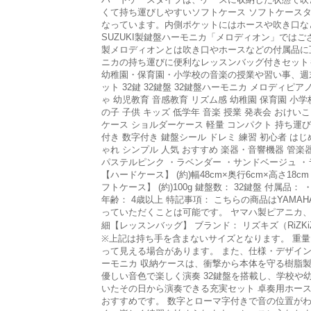
くて持ち運びしやすいソフトケース ソフトケースタ
なっています。内側ポケットにはホースや吹き口など
SUZUKI製鍵盤ハーモニカ「メロディオン」では
製メロディオンとは吹き口やホースなどの付属品に
ニカの持ち運びに便利なレッスンバッグ付きセット
幼稚園・保育園・小学校の音楽の授業や習い事、週末
ット 32鍵 32鍵盤 32鍵盤ハーモニカ メロディピ
ゃ 幼児教育 音感教育 リズム感 幼稚園 保育園 小学
の子 子供 キッズ 低学年 音楽 授業 発表会 おけ
ケース ショルダーケース 軽量 コンパクト 持ち運び
付き 数字付き 鍵盤シール ドレミ 練習 初心者 はじ
ゃれ シンプル 人気 おすすめ 楽器・音響機器 管楽器
パステルピンク ・ラベンダー ・サンドベージュ ・ライ
【ハードケース】 (約)幅48cm×奥行6cm×高さ18cm 
フトケース】 (約)100g 鍵盤数： 32鍵盤 付属
年齢： 4歳以上 特記事項： こちらの商品はYAM
っていただくことは可能です。 ヤマハ製ピアニカ
細【レッスンバッグ】 ブランド： リズキズ（RiZKiZ
※上記は持ち手を含まないサイズとなります。 重量： (
って見える場合があります。 また、仕様・デザイ
ーモニカ 収納ケースは、衝撃から本体を守る樹脂製
優しい音色で楽しく演奏 32鍵盤を搭載し、学校
いたその日から演奏できる充実セット 卓奏用ホー
おすすめです。 数字とローマ字付きで音の位置が