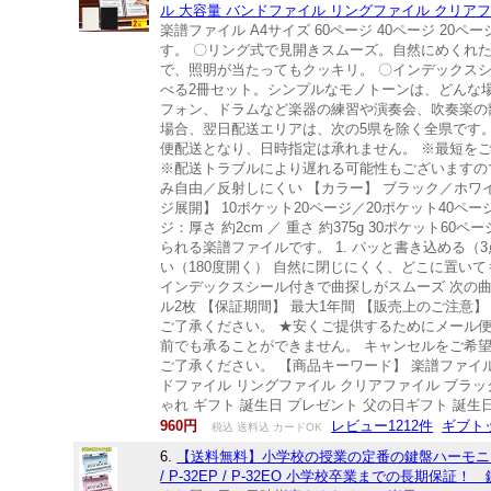
ル 大容量 バンドファイル リングファイル クリアファ
楽譜ファイル A4サイズ 60ページ 40ページ 2
す。 〇リング式で見開きスムーズ。自然にめくれ
で、照明が当たってもクッキリ。 〇インデックスシ
べる2冊セット。シンプルなモノトーンは、どんな
フォン、ドラムなど楽器の練習や演奏会、吹奏楽の
場合、翌日配送エリアは、次の5県を除く全県です。
便配送となり、日時指定は承れません。 ※最短を
※配送トラブルにより遅れる可能性もございますので
み自由／反射しにくい 【カラー】 ブラック／ホワイト
ジ展開】 10ポケット20ページ／20ポケット40ページ
ジ：厚さ 約2cm ／ 重さ 約375g 30ポケット6
られる楽譜ファイルです。 1. パッと書き込める（
い（180度開く） 自然に閉じにくく、どこに置いて
インデックスシール付きで曲探しがスムーズ 次の曲
ル2枚 【保証期間】 最大1年間 【販売上のご注
ご了承ください。 ★安くご提供するためにメール便
前でも承ることができません。 キャンセルをご希
ご了承ください。 【商品キーワード】 楽譜ファイル A4 
ドファイル リングファイル クリアファイル ブラック
ゃれ ギフト 誕生日 プレゼント 父の日ギフト 誕生日
960円
レビュー1212件
ギブトッ
税込 送料込 カードOK
6.
【送料無料】小学校の授業の定番の鍵盤ハーモニカ 32鍵
/ P-32EP / P-32EO 小学校卒業までの長期