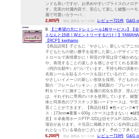
ンドも良いですが、お求めやすいプライスのメロディ
す。充実の付属内容で、安心して楽しく鍵盤ハーモ
麗で可愛いカラーパ...
2,805円
レビュー721件
G&G on
税込 送料込 カードOK
9.
【ご希望の方にドレミシール1枚サービス♪】【
トなんと15倍！Wエントリーするだけ！】YAMAHA ヤマ
【RCP】kenhamo
【商品説明】子どもに「やさしい」新しいピアニカ
子どもたちの使い勝手を追求した新しいデザインで
トロールで表情豊かに！和音の学習は目で確かめな
や、表現することの楽しさを感じさせてくれる楽器
（特許出願中）がついています。手持ち時の演奏や
名前シールを貼るスペースを設けているので、ロッ
やさしいイメージの新しい形状を採用。子どもの小
製の「フレームパッキン」と薄紙製の「プレートパ
料をリードに施すことで金属の劣化を防ぎ、澄んだ
は、それぞれに専用のバネを使用しています。鍵盤
体と同系色のプラスチック製ハードケースは、中空
置くことができます。【商品仕様】■色＝ピンク■寸法
ス：173mm■重量＝600g（ケースは含まない）■鍵盤数
意】※卓奏用ホースPTP-32Dは旧モデルP-3
場合があります。※当店に掲載されている内容は品
れとなっている場合がございます。予めご了承くだ
6,200円
レビュー719件
G&G on
税込 送料込 カードOK