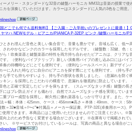
ーメリー・スタンダードな32音の鍵盤ハーモニカ MM32は音楽の授業で
ニカを演奏していただけます。カラーはスタンダードに人気の3色をご用意。
lineshop
全国どこでも何でも送料無料】【ご入園・ご入学祝いのプレゼントに最適！】G
ハ NEWモデル・ピアニカ/PIANICA P-32EP ピンク /鍵盤ハーモニカ/P3
ひときわ澄んだ音色と美しい集合音で、音量も豊かです。音域も広く、低〜
、さわやかなピンクのカラーを採用したモデルです。（鍵盤数：32鍵、色：
がら！吹奏楽器と鍵盤楽器の特性を両方持ち合わせたピアニカは、クリアな
です。（便利なパイプクリップ）新しい演奏用パイプの差し込み口にはパイ
卓奏の待機時などにとても便利です。（便利なシールスペース）新デザイン
カーに入れた時などに自分のピアニカを探す際にとても便利です。（持ち手
さな手でも持ちやすいよう、持ち手の形状を改良しました。（息漏れを防ぐ
ッキン」を採用したこだわりの構造で、息漏れを徹底的に防止しています。
音色と正確で安定したピッチを保ちます。（スムーズなタッチ感）鍵盤の長
下にはブレ防止ガイドも備わり、自然でスムーズなタッチ感を実現していま
二重ブロー成型を採用し、耐久性に優れ楽器をしっかり守ります。また、ケ
＝幅：本体：425mm、ケース：456mm■高さ＝本体：49mm、ケース：58
＝32■音域＝f〜c'''■付属品＝メーカー保証書、PTP-32E(卓奏用ホース)、P
2Dのみご使用できます。本商品にはご使用いただけませんのでご注意ください。
質向上のため予告なく変更する場合がございます。※在庫有りで掲載されて
さい。 ※サービスでお付けしているシールは、写真の商品と異なる場合がご
lineshop