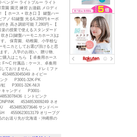
虹 ラベンダー ライトブルー ライト
育園 園児 練習 お遊戯 メロディ
！【 ホース + 吹き口 】 鍵盤ハー
ピアノ 61鍵盤 光る6,280円キーボ
付き 高さ調節可能 7,280円～【
 ] 音楽の授業で使えるスタンダード
吹き口(鍵盤ハーモニカホース)は
す。 保育園、幼稚園、小学校な
ハーモニカとしてお選び頂けると思
ます。 入学のお祝い、贈り物、
 ご購入はこちら 【 卓奏用ホース
 音域：F〜C 付属品：ケース、卓奏用
属しておりません。 ドレミファ
4534853045049 ネイビー
3 ピンク P3001-32K-PK
I/虹 P3001-32K-NIJI
889 キャンディ P3001-
4534853078436 ミントピンク
ONPINK 4534853009249 ネオ
K/ 4534853073646 サンドベー
ASH 4550623013179 オリーブグ
の商品のお送り先が北海道・沖縄県の