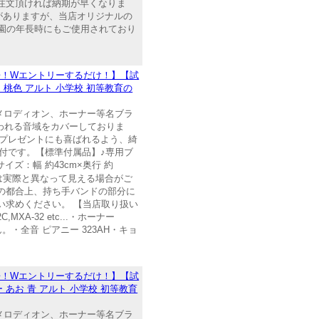
注文頂ければ納期が早くなりま
がありますが、当店オリジナルの
稚園の年長時にもご使用されており
倍！Wエントリーするだけ！】【試
ク 桃色 アルト 小学校 初等教育の
メロディオン、ホーナー等名ブラ
使われる音域をカバーしておりま
プレゼントにも喜ばれるよう、綺
付です。【標準付属品】♪専用ブ
ズ：幅 約43cm×奥行 約
色合いは実際と異なって見える場合がご
の都合上、持ち手バンドの部分に
い求めください。 【当店取り扱い
XA-32 etc...・ホーナー
せん。・全音 ピアニー 323AH・キョ
倍！Wエントリーするだけ！】【試
ー あお 青 アルト 小学校 初等教育
メロディオン、ホーナー等名ブラ