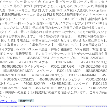
 ネイビー 紺 ブルー 青 レッド 赤 イエロー 黄 グリーン 緑 パープル 紫 ニジ 
 ピンク 男の子 女の子 おすすめ かわいい おしゃれ カラフル 人気 幼稚園 保
 本体 ハーモニカ 吹き口 入学 入園 本体 入学祝い 入園祝いPickup Item
 P3880円鍵盤ハーモニカ 吹き口 PM-S P3001880円電子ピアノ キーボード 
楽マット ピアノマット ミュージックマット 1,980円ピアノ椅子 楽譜収納 収納
 キョーリツコーポレーション 鍵盤ハーモニカ メロディーピアノ [ P3001-32K
、大人の方にも人気！ 予め卓奏用のホースと立奏用の吹き口が付属します。 
いタイプ、 机に置いて演奏される場合はホースが付いているものが適していま
指定される学校もありますが、特に指定が無い場合は、 一般的な32鍵の鍵盤
。 固いと感じる場合は、手前方面に力を加えるように押さえると楽に閉じられ
お取替えに ／／ 【 卓奏用ホース 】 ご購入はこちら 【 立奏用吹き口 】
ズ(約)：42×10.5×3.5cm ※黒鍵・脚除く 重量(約)：500g 鍵盤：32鍵
名前シール、取扱説明書、 ドレミファソラシール ※ひらがなシールは現在付
K-BK/BL 4534853707954 ブラック/パープル P3001-32K/FUJI 
01-32K-BK 4534853802154 ブルー P3001-32K-BL 453485380225
4534853810357 ライトグリーン P3001-32K-UGR 4534853810456 NIJ
AV 4534853502849 MGR/モスグリーン P3001-32K-MGR 4534853508
01-32KNEONLIME 4534853044530 マリン P3001-32K/MARINE 
モス P3001-32K/COSMOS 4534853078634 ネオンピンク P3001-32K-NE
9348 イエロー P3001-32K/YW 4534853802451 マスタード P3001-32
3001-32K/MACARON 4550623011151 ホワイトアッシュ P3001-32K/
13162 北海道・沖縄県へのお届けは別途送料が発生する場合がございます。 こちら
ださい。
ップワールド