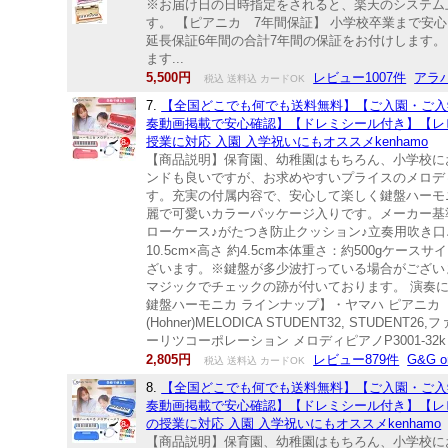
※お届け日の日時指定をされると、楽天のシステム
す。 【ピアニカ 7年間保証】 小学校卒業まで安
延長保証6年間の合計7年間の保証をお付けします
ます...
5,500円
レビュー1007件
アラ
税込 送料込 カードOK
7.
【全国どこでも何でも送料無料】【ご入園・ご入
奏動画掲載で安心確認】【ドレミシール付き】【レビュー件数8
授業に対応 入園 入学祝いにもオススメkenhamo
【商品説明】保育園、幼稚園はもちろん、小学校に
ンドも良いですが、お求めやすいプライスのメロディ
す。充実の付属内容で、安心して楽しく鍵盤ハーモ
麗で可愛いカラーパッケージ入りです。メーカー基
ローケース♪がたつき防止クッション♪立奏用吹き口♪
10.5cm×高さ 約4.5cm本体重さ：約500gケース
ざいます。※鍵盤が多少波打っている場合がござい
マジックでチェックの跡が付いております。 演奏
鍵盤ハーモニカ ラインナップ】・ヤマハ ピアニカ P-32E、
(Hohner)MELODICA STUDENT32, STU
ーリツコーポレーション メロディピアノP3001-32k・キク
2,805円
レビュー879件
G&G on
税込 送料込 カードOK
8.
【全国どこでも何でも送料無料】【ご入園・ご入
奏動画掲載で安心確認】【ドレミシール付き】【レビュー件数7
の授業に対応 入園 入学祝いにもオススメkenhamo
【商品説明】保育園、幼稚園はもちろん、小学校に