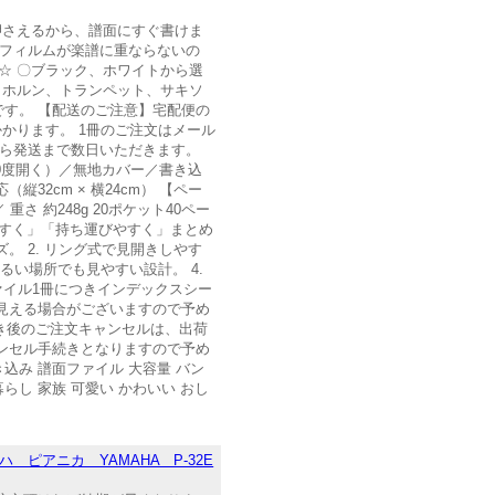
ーで押さえるから、譜面にすぐ書けま
！フィルムが楽譜に重ならないの
☆ 〇ブラック、ホワイトから選
、ホルン、トランペット、サキソ
す。 【配送のご注意】宅配便の
かかります。 1冊のご注文はメール
から発送まで数日いただきます。
0度開く）／無地カバー／書き込
32cm × 横24cm） 【ペー
重さ 約248g 20ポケット40ペー
き込みやすく」「持ち運びやすく」まとめ
。 2. リング式で見開きしやす
るい場所でも見やすい設計。 4.
ァイル1冊につきインデックスシー
て見える場合がございますので予め
続き後のご注文キャンセルは、出荷
ンセル手続きとなりますので予め
書き込み 譜面ファイル 大容量 バン
らし 家族 可愛い かわいい おし
ハ ピアニカ YAMAHA P-32E