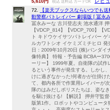
レビュ
5,610円
税込 送料込 カードOK
72.
【楽天ブックスならいつでも送料無料】
動警察パトレイバー 劇場版 [ 冨永み
冨永みーな 古川登志夫 池水通洋 押井
【VDCP_814】【VDCP_700】【
ト キドウケイサツパトレイバー ゲ
ルカワトシオ イケミズミチヒロ 発売日
日：2009年10月20日 (株)バンダ
像特典】 特報・予告編 BCBAー3700 
ーリー】 1999年夏。自衛隊の試
るという事件が発生する。しかし、
けに過ぎなかった!何者かが仕掛け
て、都内各所で作業用レイバーが次
隊のはみだしポリスたちは、姿なき
を駆け抜ける! 【解説】 押井守監
版第1作。ロボットやコンピュータ
京・・・。高密度なストーリーとス