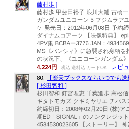
藤村歩 ]
藤村歩 甲斐田裕子 浪川大輔 古橋一浩
ガンダムユニコーン 5 フジムラア
ケ 発売日：2012年06月08日 予約締
ダイナムコアーツ 【映像特典】 episo
4PV集 BCBAー3776 JAN：4934
MS《バンシィ》に急襲され身柄を
の状況下、《ユニコーンガンダム》が
レビュ
4,224円
税込 送料込 カードOK
80.
【楽天ブックスならいつでも送料
[ 杉田智和 ]
杉田智和 釘宮理恵 千葉進歩 高松信
ギタトモカズ クギミヤリエ チバススム
約締切日：2008年02月20日 (株
期ED「SIGNAL」のノンクレジット映
4534530023605 【ストーリ