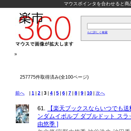
マウスポインタを合わせると商
らに詳しく検索
»
257775件取得済み(全100ページ)
前へ
|
1
|
2
|
3
|
4
|
5
|
6
|
7
|
8
|
9
|
10
|
次へ
61.
【楽天ブックスならいつでも送料無料】
ンダムイボルブ ダブルドット スラッシ
由悠季 ]