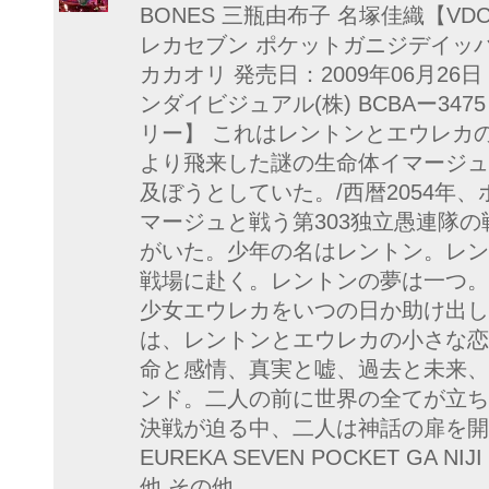
BONES 三瓶由布子 名塚佳織【VD
レカセブン ポケットガニジデイッパ
カカオリ 発売日：2009年06月26日
ンダイビジュアル(株) BCBAー3475 J
リー】 これはレントンとエウレカ
より飛来した謎の生命体イマージュ
及ぼうとしていた。/西暦2054年
マージュと戦う第303独立愚連隊
がいた。少年の名はレントン。レン
戦場に赴く。レントンの夢は一つ。
少女エウレカをいつの日か助け出し
は、レントンとエウレカの小さな恋
命と感情、真実と嘘、過去と未来、
ンド。二人の前に世界の全てが立ち
決戦が迫る中、二人は神話の扉を開く! P
EUREKA SEVEN POCKET GA NIJ
他 その他