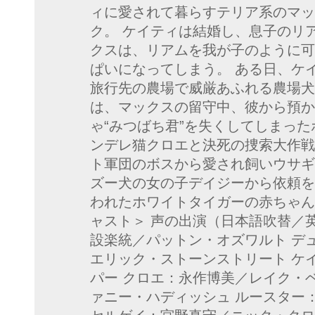
ィに愛されて暮らすテリア系のマッ
ク。 ケイティは結婚し、息子のリ
クスは、リアムを我が子のように可
ぱいになってしまう。 ある日、ケ
旅行先の農場で威厳あふれる農場犬
は、マックスの留守中、彼から預か
ゃ“みつばち君”を失くしてしまっ
ンデレ猫クロエと決死の捜索大作戦
ト軍団のボスから愛され飼いウサギ
ズー犬の女の子デイジーから依頼を
われたホワイトタイガーの赤ちゃん
ャスト＞ 声の出演（日本語吹替／
設楽統／パットン・オズワルト デ
エリック・ストーンストリート ケ
パー クロエ：永作博美／レイク・
ァニー・ハディッシュ ルースター