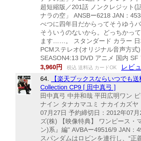
超短縮版／201話 ノンクレジット
ナラの空」 ANSBー6218 JAN：45
べつに四年目だからってそうゆうバ
そういうのないから。どっちかって
ます……。 スタンダード カラー 日
PCMステレオ(オリジナル音声方式) 日本
SEASON4:13 DVD アニメ 国内
レビュ
3,960円
税込 送料込 カードOK
64.
【楽天ブックスならいつでも送料無料
Collection CP9 [ 田中真弓 ]
田中真弓 中井和哉 平田広明ワン ピ
ナイン タナカマユミ ナカイカズヤ 
07月27日 予約締切日：2012年0
ズ(株) 【映像特典】 ワンピース・
ン)系』編" AVBAー49516/9 JAN：
スパンダムはロビンを連行し、“正