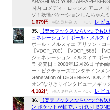
ARASHI WO YOBU APPARE!SEN
国内 コメディ・ロマンス アニメ 
ゾ！妖怪バケ〜ションしんちゃんミ
レビュ
1,679円
税込 送料込 カードOK
85.
【楽天ブックスならいつでも送料
ェネレーション [ ポール・メルスィエ
ポール・メルスィエ アリソン・コー
【VDCP_700】【VDCP_585】【
ジェネレーション メルスィエ ポール
ラ 発売日：2008年12月26日 予約締
ー・ピクチャーズエンタテインメント
Generation of DEGENERA
オン"なりきりインタビュー／ギャグ映
レビュ
4,182円
税込 送料込 カードOK
86.
【楽天ブックスならいつでも送
ン ポケットが虹でいっぱい [ BONES