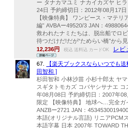
ー タナカマユミ ナカイカズヤ ヒラ
24日 予約締切日：2012年08月1
【映像特典】 ワンピース・マテリア
編" AVBAー49520/3 JAN：498
救われたナミたちは、脱出船でロビ
待つだけだ!だが“ためらい橋"から見
レビ
12,236円
税込 送料込 カードOK
67.
【楽天ブックスならいつでも送料
田智和 ]
杉田智和 小林沙苗 小杉十郎太 ヤ
スギタトモカズ コバヤシサナエ コス
年08月08日 予約締切日：2007年0
限定 【映像特典】 地球へ…完全ガ
ANZBー2721 JAN：4534530019
本語(オリジナル言語) リニアPCM
本語字幕 日本 2007年 TOWARD THE