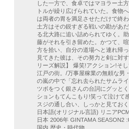
した一方で、食卓ではマヨラー土方
トルが繰り広げられていた。食物へ
は両者の胃を満足させただけで終わ
土方はその鋭すぎる戦いの勘があだ
る北大路に追い詰められてゆく。助
藤がそれを引き留めた。かつて、喧
方を拾い、自分の道場へと連れ帰っ
見てきた彼は、その努力と剣に対す
リーズ解説】 爆笑!アクション!そ
江戸の街。/万事屋稼業の無頼な男
の嵐の中で「忘れ去られたサムライ
ツボをつく銀さんの台詞にグッとく
ションもてんこもり!笑って泣けて感
スジの通し合い、しっかと見ておくん
日本語(オリジナル言語) リニアPC
日本 2006年 GINTAMA SEASON2
国内 歴史・時代物