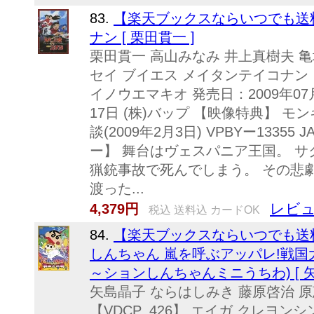
83.
【楽天ブックスならいつでも送料
ナン [ 栗田貫一 ]
栗田貫一 高山みなみ 井上真樹夫 亀垣
セイ ブイエス メイタンテイコナン
イノウエマキオ 発売日：2009年07月
17日 (株)バップ 【映像特典】 
談(2009年2月3日) VPBYー13355 
ー】 舞台はヴェスパニア王国。 
猟銃事故で死んでしまう。 その悲
渡った...
レビュ
4,379円
税込 送料込 カードOK
84.
【楽天ブックスならいつでも送料
しんちゃん 嵐を呼ぶアッパレ!戦国
～ションしんちゃんミニうちわ) [ 矢
矢島晶子 ならはしみき 藤原啓治 原恵
【VDCP_426】 エイガ クレヨ