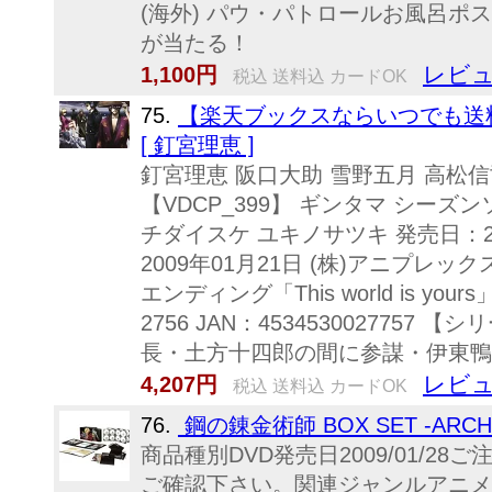
(海外) パウ・パトロールお風呂ポス
が当たる！
レビュ
1,100円
税込 送料込 カードOK
75.
【楽天ブックスならいつでも送料
[ 釘宮理恵 ]
釘宮理恵 阪口大助 雪野五月 高松信司【
【VDCP_399】 ギンタマ シーズ
チダイスケ ユキノサツキ 発売日：20
2009年01月21日 (株)アニプレッ
エンディング「This world is yo
2756 JAN：453453002775
長・土方十四郎の間に参謀・伊東鴨太
レビュ
4,207円
税込 送料込 カードOK
76.
鋼の錬金術師 BOX SET -ARCH
商品種別DVD発売日2009/01/2
ご確認下さい。関連ジャンルアニメ