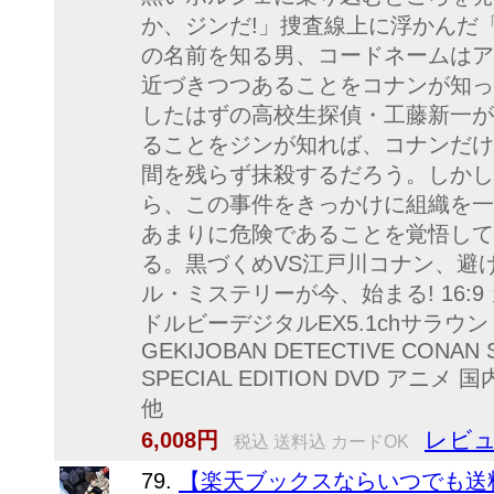
か、ジンだ!」捜査線上に浮かんだ
の名前を知る男、コードネームはア
近づきつつあることをコナンが知っ
したはずの高校生探偵・工藤新一が
ることをジンが知れば、コナンだけ
間を残らず抹殺するだろう。しかし
ら、この事件をきっかけに組織を一
あまりに危険であることを覚悟して
る。黒づくめVS江戸川コナン、避
ル・ミステリーが今、始まる! 16:9
ドルビーデジタルEX5.1chサラウ
GEKIJOBAN DETECTIVE CONAN 
SPECIAL EDITION DVD ア
他
レビュ
6,008円
税込 送料込 カードOK
79.
【楽天ブックスならいつでも送料無