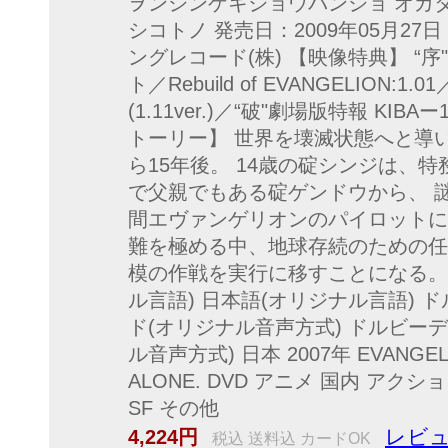
ヲンシンゲキジョウバンジョ オガタ
シコトノ 発売日：2009年05月27日
ングレコード(株) 【映像特典】 “
ト／Rebuild of EVANGELION:1.0
(1.11ver.)／“破"劇場版特報 KIBAー1
トーリー】 世界を壊滅状態へと導
ら15年後。 14歳の碇シンジは、特
で父親でもある碇ゲンドウから、 謎
間エヴァンゲリオンのパイロットに
難を極める中、地球存続のための任
模の作戦を実行に移すことになる。 1
ル言語) 日本語(オリジナル言語) ド
ド(オリジナル音声方式) ドルビーデ
ル音声方式) 日本 2007年 EVANGELIO
ALONE. DVD アニメ 国内 ア
SF その他
レビュ
4,224円
税込 送料込 カードOK