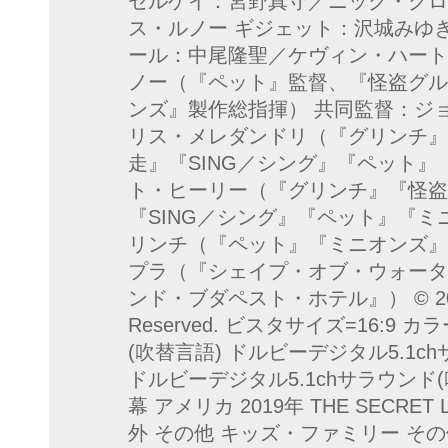
セルゲイ：宮野真守／ニック・クロ
ス・ルノー ギジェット：沢城みゆ
ール：中尾隆聖／ケヴィン・ハート
ノー（『ペット』監督、『怪盗グル
ンズ』製作総指揮） 共同監督：ジ
リス・メレダンドリ（『グリンチ』
走』『SING／シング』『ペッ
ト・ヒーリー（『グリンチ』『怪盗
『SING／シング』『ペット』『ミ
リンチ（『ペット』『ミニオンズ』
プラ（『シェイプ・オブ・ウォータ
ンド・ブダペスト・ホテル』） © 2019 Univ
Reserved. ビスタサイズ=16:9
(吹替言語) ドルビーデジタル5.1c
ドルビーデジタル5.1chサラウンド
幕 アメリカ 2019年 THE SECRET L
外 その他 キッズ・ファミリー そ