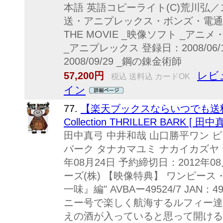
本語 英語コピーライト(C)荒川弘
送・アニプレックス・ボンズ・電通 20
THE MOVIE _映像ソフト _アニ
_アニプレックス 登録日：2008/06/1
2008/09/29 _鋼の錬金術師
レビ
57,200円
税込 送料込 カードOK
イン
77.
【楽天ブックスならいつでも送料無料
Collection THRILLER BARK [ 田中
田中真弓 中井和哉 山口勝平ワン ピ
バーク タナカマユミ ナカイカズヤ 
年08月24日 予約締切日：2012年
ーズ(株) 【映像特典】 ワンピー
一味』編" AVBAー49524/7 JAN：
ニー号で楽しく航海するルフィー達
えの酒が入っていると思って開けると