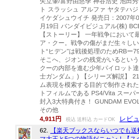
矢立肇/富野由悠季 神谷浩史 池田
ト スラッシュ アルファ ヤタテハ
イケダシュウイチ 発売日：2007年01
月19日 バンダイビジュアル(株) BCBAー
【ストーリー】 一年戦争において
ア・クー。戦争の傷がまだ生々しい
ト“ヒデン"は戦後処理のためRBー
そこへ、ジオンの残党がいるという
クーの内部を進む少年パイロット達、
士ガンダム」) 【シリーズ解説】 
ム表現を模索する目的で制作された
トフィルムである PS4/Vita ス
封入3大特典付き！ GUNDAM EVOLV
その他
レビュ
4,911円
税込 送料込 カードOK
62.
【楽天ブックスならいつでも送料
マ大王と5つの物語だニャン！【スペシ