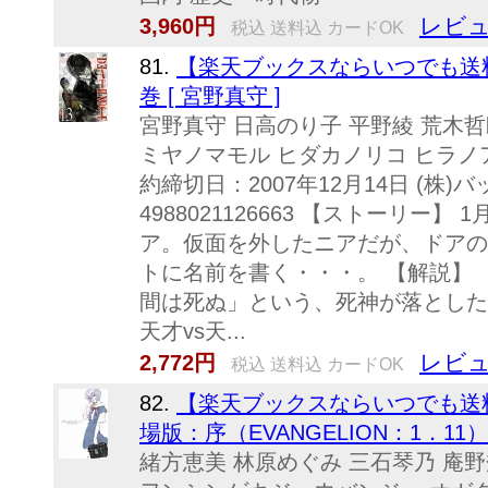
レビュ
3,960円
税込 送料込 カードOK
81.
【楽天ブックスならいつでも送料無料
巻 [ 宮野真守 ]
宮野真守 日高のり子 平野綾 荒木哲郎
ミヤノマモル ヒダカノリコ ヒラノアヤ
約締切日：2007年12月14日 (株)バッ
4988021126663 【ストーリー
ア。仮面を外したニアだが、ドアの
トに名前を書く・・・。 【解説】
間は死ぬ」という、死神が落とした
天才vs天...
レビュ
2,772円
税込 送料込 カードOK
82.
【楽天ブックスならいつでも送
場版：序（EVANGELION：1．11） 
緒方恵美 林原めぐみ 三石琴乃 庵野秀