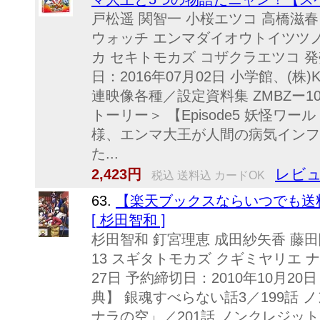
戸松遥 関智一 小桜エツコ 高橋滋春【
ウォッチ エンマダイオウトイツツ
カ セキトモカズ コザクラエツコ 発売
日：2016年07月02日 小学館、(株
連映像各種／設定資料集 ZMBZー10735
トーリー＞ 【Episode5 妖怪ワ
様、エンマ大王が人間の病気インフ
た...
レビュ
2,423円
税込 送料込 カードOK
63.
【楽天ブックスならいつでも送料
[ 杉田智和 ]
杉田智和 釘宮理恵 成田紗矢香 藤
13 スギタトモカズ クギミヤリエ ナ
27日 予約締切日：2010年10月20
典】 銀魂すべらない話3／199話
ナラの空」／201話 ノンクレジットオープ