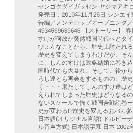
センゴクダイガッセン ヤジマアキコ
発売日：2010年11月26日 シンエ
告編／ノンテロップオープニング／設定資
4934569639646 【ストーリ
すけが何故か突然戦国時代へとタイ
ひょんなことから、歴史上討たれる
歴史を変えてしまうわけだが、そん
に、しんのすけは政略結婚に巻き込
国時代でも大暴れ。そして、後から
ろし達とも再会をするものの、歴史
く・・・果たしてしんのすけ達はど
えられてしまった歴史はどうなるのか
ないスケールで描く戦国合戦絵巻ー
史が変わる!?歴史を変えるおバカ参上!
日本語(オリジナル言語) ドルビーデ
ル音声方式) 日本語字幕 日本 2002年 E