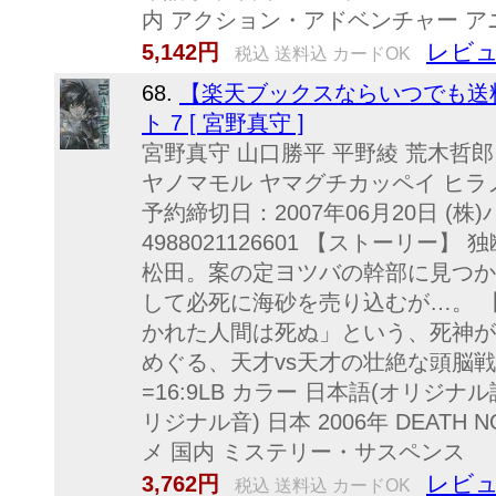
内 アクション・アドベンチャー アニ
レビュ
5,142円
税込 送料込 カードOK
68.
【楽天ブックスならいつでも送料無
ト 7 [ 宮野真守 ]
宮野真守 山口勝平 平野綾 荒木哲郎【V
ヤノマモル ヤマグチカッペイ ヒラノア
予約締切日：2007年06月20日 (株)バ
4988021126601 【ストーリ
松田。案の定ヨツバの幹部に見つか
して必死に海砂を売り込むが…。 
かれた人間は死ぬ」という、死神が
めぐる、天才vs天才の壮絶な頭脳
=16:9LB カラー 日本語(オリジ
リジナル音) 日本 2006年 DEATH N
メ 国内 ミステリー・サスペンス
レビュ
3,762円
税込 送料込 カードOK