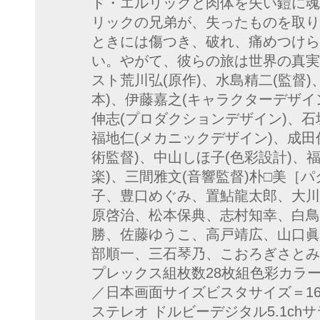
ド・エルリックと肉体を失い鎧に魂
リックの兄弟が、失ったものを取り
ときには傷つき、破れ、痛めつけら
い。やがて、彼らの旅は世界の真実
スト荒川弘(原作)、水島精二(監督)
本)、伊藤嘉之(キャラクターデザイ
伸志(プロダクションデザイン)、石
福地仁(メカニックデザイン)、成田
術監督)、中山しほ子(色彩設計)、福
楽)、三間雅文(音響監督)朴□美［
子、豊口めぐみ、置鮎龍太郎、大川
原啓治、松本保典、志村知幸、白鳥
勝、佐藤ゆうこ、高戸靖広、山口眞
部順一、三石琴乃、こおろぎさとみ商品
プレックス組枚数28枚組色彩カラー
／日本画面サイズビスタサイズ＝16
ステレオ ドルビーデジタル5.1ch