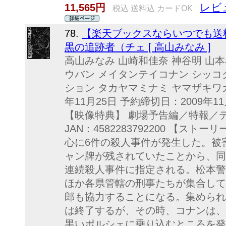
レビ
11,565円
税込 送料込 カードOK
78.
【楽天ブックスならいつでも送料
黒の追跡者（チェ [ 高山みなみ ]
高山みなみ 山崎和佳奈 神谷明 山本泰
ウバン メイタンテイコナン シッコ
ション タカヤマミナミ ヤマザキワカ
年11月25日 予約締切日：2009年1
【映像特典】 劇場予告編／特報／テレ
JAN：4582283792200 【ス
心に6件の殺人事件が発生した。被
ャン牌が残されていたことから、同
連続殺人事件に指定される。松本警
ほか各県管轄の刑事たちが集合して
郎も協力することになる。集められ
は終了するが、その時、コナンは、
黒いポルシェに乗り込むところを発