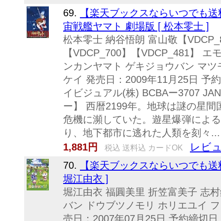
69.
【楽天ブックスならいつでも送料無料】
宙戦艦ヤマト 劇場版 [ 松本零士 ]
松本零士 納谷悟朗 富山敬【VDCP_8
【VDCP_700】【VDCP_481】
ンカンヤマト ゲキジョウバン マツ
ケイ 発売日：2009年11月25日 予
イビジュアル(株) BCBAー3707 JAN
ー】 西暦2199年。地球は謎の星
危機に瀕していた。遊星爆弾による
り、地下都市に逃れた人類を刻々...
レビュ
1,881円
税込 送料込 カードOK
70.
【楽天ブックスならいつでも送料
堀江由衣 ]
堀江由衣 福圓美里 折笠富美子 志村錠
バン ドウブツノモリ ホリエユイ 
売日：2007年07月25日 予約締切日：