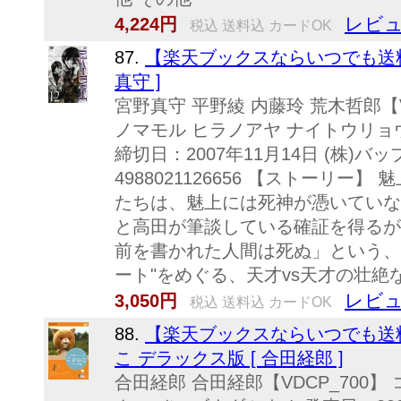
レビュ
4,224円
税込 送料込 カードOK
87.
【楽天ブックスならいつでも送料無料】
真守 ]
宮野真守 平野綾 内藤玲 荒木哲郎【VD
ノマモル ヒラノアヤ ナイトウリョウ 
締切日：2007年11月14日 (株)バップ 
4988021126656 【ストーリ
たちは、魅上には死神が憑いていな
と高田が筆談している確証を得るが
前を書かれた人間は死ぬ」という、
ート"をめぐる、天才vs天才の壮絶な.
レビュ
3,050円
税込 送料込 カードOK
88.
【楽天ブックスならいつでも送料
こ デラックス版 [ 合田経郎 ]
合田経郎 合田経郎【VDCP_700】