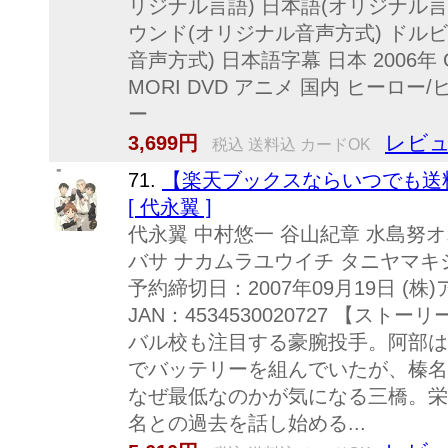
リジナル言語) 日本語(オリジナル言語
ウンド(オリジナル音声方式) ドル
音声方式) 日本語字幕 日本 2006年 GE
MORI DVD アニメ 国内 ヒーロー
ー
レビュ
3,699円
税込 送料込 カードOK
71.
【楽天ブックスならいつでも送料
[ 代永翼 ]
代永翼 中村悠一 谷山紀章 水島努オ
バサ ナカムラユウイチ タニヤマキショ
予約締切日：2007年09月19日 (株)
JAN：4534530020727 【ス
バル校も注目する豪腕投手。阿部は
でバッテリーを組んでいたが、榛名
なぜ最低なのかが気になる三橋。栄
名との過去を話し始める...