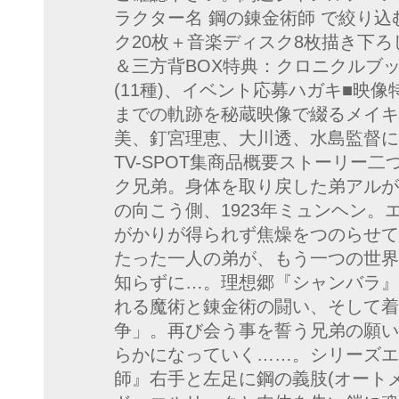
ラクター名 鋼の錬金術師 で絞り
ク20枚＋音楽ディスク8枚描き下ろ
＆三方背BOX特典：クロニクルブ
(11種)、イベント応募ハガキ■映像特
までの軌跡を秘蔵映像で綴るメイキング／
美、釘宮理恵、大川透、水島監督に
TV-SPOT集商品概要ストーリー
ク兄弟。身体を取り戻した弟アルが
の向こう側、1923年ミュンヘン
がかりが得られず焦燥をつのらせて
たった一人の弟が、もう一つの世界
知らずに…。理想郷『シャンバラ』
れる魔術と錬金術の闘い、そして着
争」。再び会う事を誓う兄弟の願い
らかになっていく……。シリーズエ
師』右手と左足に鋼の義肢(オート